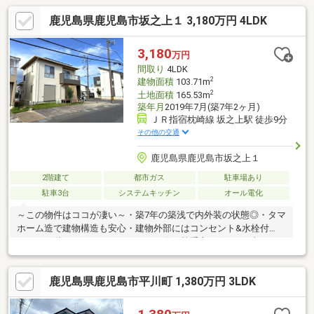
鹿児島県鹿児島市坂之上１ 3,180万円 4LDK
3,180
万円
間取り
4LDK
2
建物面積
103.71m
2
土地面積
165.53m
築年月
2019年7月(築7年2ヶ月)
ＪＲ指宿枕崎線 坂之上駅 徒歩9分
その他の交通
鹿児島県鹿児島市坂之上１
2階建て
都市ガス
駐車場あり
駐車3台
システムキッチン
オール電化
～この物件はココが凄い～・築7年の築浅で内外装の状態◎・タマ
ホーム造で建物構造も安心・建物外部にはコンセント&水栓付
き！・一階にはウッドデッキがあり使い勝手良し(^^♪・日当たり
が良い南向き！・南東角地&北側に公園で風通し◎・モニターイ
ンターフォン付き・太陽光3.01kw搭載（蓄電池システムあり）・
鹿児島県鹿児島市平川町 1,380万円 3LDK
水廻りは回遊動線となり、家事ラクラクです！・駅やコンビニ、
商業施設等が徒歩圏内・リビングは広々18.0帖の4LDK耐震等級
3・設計住宅性能評価書を取得済タマホーム施工で省令準耐火構造