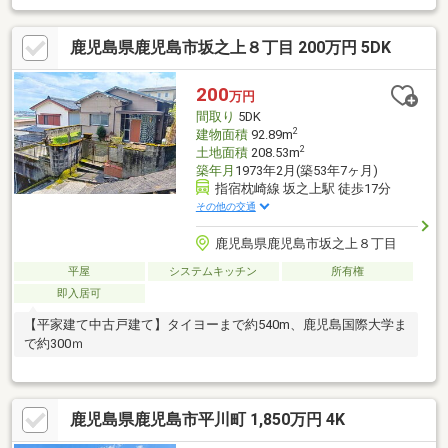
鹿児島県鹿児島市坂之上８丁目 200万円 5DK
200
万円
間取り
5DK
2
建物面積
92.89m
2
土地面積
208.53m
築年月
1973年2月(築53年7ヶ月)
指宿枕崎線 坂之上駅 徒歩17分
その他の交通
鹿児島県鹿児島市坂之上８丁目
平屋
システムキッチン
所有権
即入居可
【平家建て中古戸建て】タイヨーまで約540m、鹿児島国際大学ま
で約300ｍ
鹿児島県鹿児島市平川町 1,850万円 4K