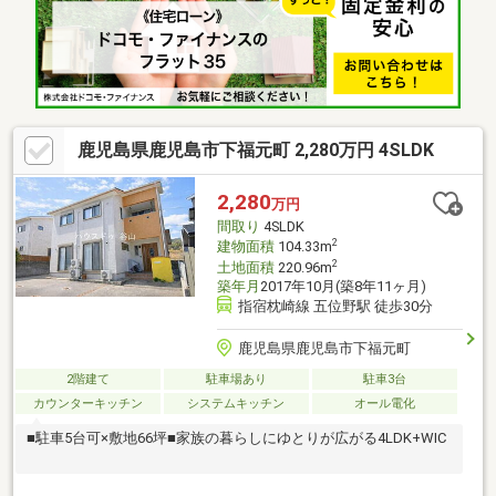
鹿児島県鹿児島市下福元町 2,280万円 4SLDK
2,280
万円
間取り
4SLDK
2
建物面積
104.33m
2
土地面積
220.96m
築年月
2017年10月(築8年11ヶ月)
指宿枕崎線 五位野駅 徒歩30分
鹿児島県鹿児島市下福元町
2階建て
駐車場あり
駐車3台
カウンターキッチン
システムキッチン
オール電化
■駐車5台可×敷地66坪■家族の暮らしにゆとりが広がる4LDK+WIC