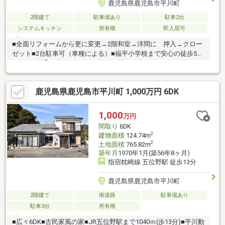
鹿児島県鹿児島市平川町
2階建て
駐車場あり
駐車2台
システムキッチン
所有権
即入居可
■全面リフォームから更に変更→2階和室→洋間に 押入→クロー
ゼット■2台駐車可（車種による）■福平小学校まで安心の徒歩5分
■陽当り風通し良し■窓からは桜島の眺めが楽しめます
鹿児島県鹿児島市平川町 1,000万円 6DK
1,000
万円
間取り
6DK
2
建物面積
124.74m
2
土地面積
765.82m
築年月
1970年1月(築56年8ヶ月)
指宿枕崎線 五位野駅 徒歩13分
鹿児島県鹿児島市平川町
2階建て
南道路
駐車場あり
駐車3台
所有権
■広々6DK■古民家風の家■JR五位野駅まで1040ｍ(歩13分)■平川動