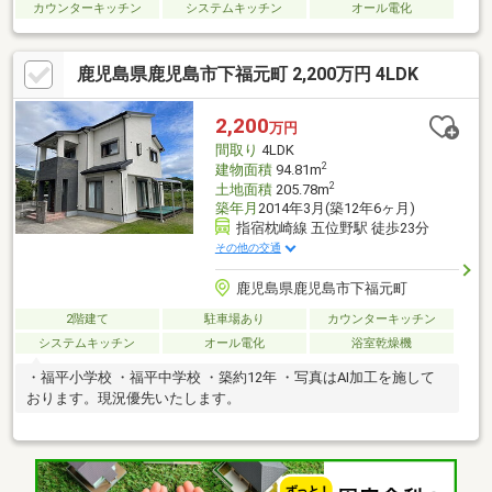
カウンターキッチン
システムキッチン
オール電化
鹿児島県鹿児島市下福元町 2,200万円 4LDK
2,200
万円
間取り
4LDK
2
建物面積
94.81m
2
土地面積
205.78m
築年月
2014年3月(築12年6ヶ月)
指宿枕崎線 五位野駅 徒歩23分
その他の交通
鹿児島県鹿児島市下福元町
2階建て
駐車場あり
カウンターキッチン
システムキッチン
オール電化
浴室乾燥機
・福平小学校 ・福平中学校 ・築約12年 ・写真はAI加工を施して
おります。現況優先いたします。