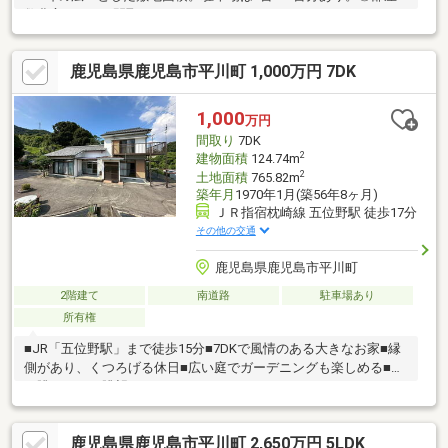
数豊富な7DKの間取りです。
鹿児島県鹿児島市平川町 1,000万円 7DK
1,000
万円
間取り
7DK
2
建物面積
124.74m
2
土地面積
765.82m
築年月
1970年1月(築56年8ヶ月)
ＪＲ指宿枕崎線 五位野駅 徒歩17分
その他の交通
鹿児島県鹿児島市平川町
2階建て
南道路
駐車場あり
所有権
■JR「五位野駅」まで徒歩15分■7DKで風情のある大きなお家■縁
側があり、くつろげる休日■広い庭でガーデニングも楽しめる■海
を眺められる眺望
鹿児島県鹿児島市平川町 2,650万円 5LDK