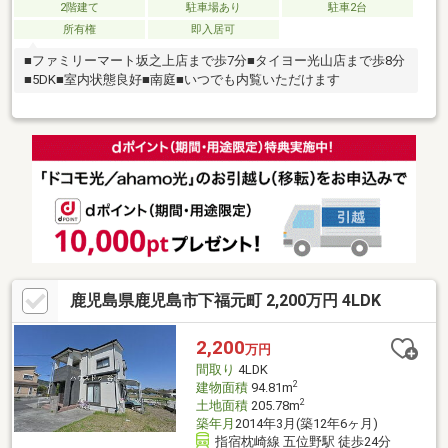
2階建て
駐車場あり
駐車2台
所有権
即入居可
■ファミリーマート坂之上店まで歩7分■タイヨー光山店まで歩8分
■5DK■室内状態良好■南庭■いつでも内覧いただけます
鹿児島県鹿児島市下福元町 2,200万円 4LDK
2,200
万円
間取り
4LDK
2
建物面積
94.81m
2
土地面積
205.78m
築年月
2014年3月(築12年6ヶ月)
指宿枕崎線 五位野駅 徒歩24分