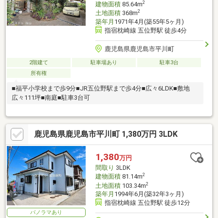
2
建物面積
85.64m
2
土地面積
368m
築年月
1971年4月(築55年5ヶ月)
指宿枕崎線 五位野駅 徒歩4分
鹿児島県鹿児島市平川町
2階建て
駐車場あり
駐車3台
所有権
■福平小学校まで歩9分■JR五位野駅まで歩4分■広々6LDK■敷地
広々111坪■南庭■駐車3台可
鹿児島県鹿児島市平川町 1,380万円 3LDK
1,380
万円
間取り
3LDK
2
建物面積
81.14m
2
土地面積
103.34m
築年月
1994年6月(築32年3ヶ月)
指宿枕崎線 五位野駅 徒歩12分
パノラマあり