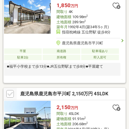
1,850
万円
間取り
4K
2
建物面積
109.98m
2
土地面積
289.9m
築年月
1992年4月(築34年5ヶ月)
指宿枕崎線 五位野駅 徒歩8分
鹿児島県鹿児島市平川町
平屋
南道路
駐車場あり
駐車2台
所有権
即入居可
■福平小学校まで歩13分■JR五位野駅まで歩8分■平屋建て
鹿児島県鹿児島市平川町 2,150万円 4SLDK
2,150
万円
間取り
4SLDK
2
建物面積
91.91m
2
土地面積
206.68m