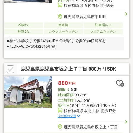
築年月
2016年6月(築10年3ヶ月)
指宿枕崎線 五位野駅 徒歩9分
鹿児島県鹿児島市平川町
2階建て
南道路
駐車場あり
駐車3台
カウンターキッチン
システムキッチン
■福平小学校まで歩14分■JR五位野駅まで歩9分■桜島望む
■4LDK+WIC■築浅(2016年築)
鹿児島県鹿児島市坂之上７丁目 880万円 5DK
880
万円
間取り
5DK
2
建物面積
90.7m
2
土地面積
152.15m
築年月
1974年11月(築51年10ヶ月)
指宿枕崎線 坂之上駅 徒歩17分
その他の交通
鹿児島県鹿児島市坂之上７丁目