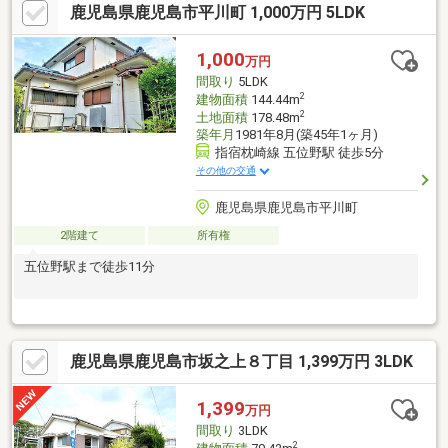
鹿児島県鹿児島市平川町 1,000万円 5LDK
1,000
万円
間取り
5LDK
2
建物面積
144.44m
2
土地面積
178.48m
築年月
1981年8月(築45年1ヶ月)
指宿枕崎線 五位野駅 徒歩5分
その他の交通
鹿児島県鹿児島市平川町
2階建て
所有権
五位野駅まで徒歩11分
鹿児島県鹿児島市坂之上８丁目 1,399万円 3LDK
1,399
万円
間取り
3LDK
2