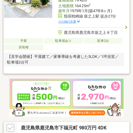
建物面積
79.42m
2
土地面積
164.25m
築年月
1979年1月(築47年8ヶ月)
指宿枕崎線 坂之上駅 徒歩27分
その他の交通
鹿児島県鹿児島市坂之上８丁目
平屋
駐車場あり
駐車2台
所有権
【見学会開催】平屋建て／家事導線を考慮した3LDK／1坪浴室／
駐車場2台可
鹿児島県鹿児島市下福元町 980万円 4DK