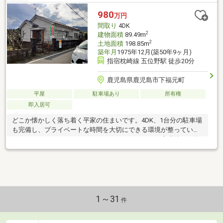
980
万円
間取り
4DK
2
建物面積
89.49m
2
土地面積
198.85m
築年月
1975年12月(築50年9ヶ月)
指宿枕崎線 五位野駅 徒歩20分
鹿児島県鹿児島市下福元町
平屋
駐車場あり
所有権
即入居可
どこか懐かしく落ち着く平家の住まいです。4DK、1台分の駐車場
も完備し、プライベートな時間を大切にできる環境が整っていま
す。リフォームのベースとしてもおすすめ。ぜひ一度現地をご覧
ください！
1～31
件