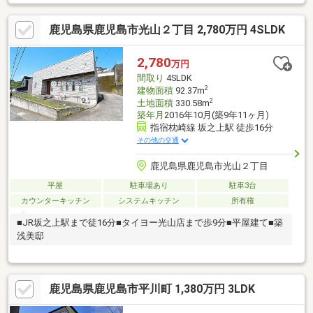
鹿児島県鹿児島市光山２丁目 2,780万円 4SLDK
2,780
万円
間取り
4SLDK
2
建物面積
92.37m
2
土地面積
330.58m
築年月
2016年10月(築9年11ヶ月)
指宿枕崎線 坂之上駅 徒歩16分
その他の交通
鹿児島県鹿児島市光山２丁目
平屋
駐車場あり
駐車3台
カウンターキッチン
システムキッチン
所有権
■JR坂之上駅まで徒16分■タイヨー光山店まで歩9分■平屋建て■築
浅美邸
鹿児島県鹿児島市平川町 1,380万円 3LDK