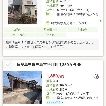
2
建物面積
94.81m
2
土地面積
205.78m
築年月
2014年3月(築12年6ヶ月)
ＪＲ指宿枕崎線 五位野駅 徒歩22分
鹿児島県鹿児島市下福元町
2階建て
駐車場あり
駐車3台
オール電化
所有権
駐車４台可！１階は人気のリビング階段で廊下のない広々設計、
２階洋室４．５×２は個室としても使用可。
鹿児島県鹿児島市平川町 1,850万円 4K
1,850
万円
間取り
4K
2
建物面積
109.98m
2
土地面積
289.9m
築年月
1992年4月(築34年5ヶ月)
ＪＲ指宿枕崎線 五位野駅 徒歩14分
その他の交通