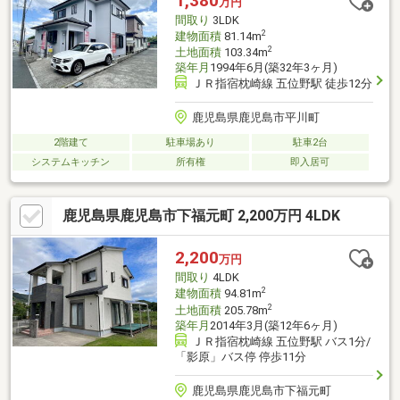
1,380
万円
前面道路は幅員6ｍで前向き駐車や車の出し入れも快適です
間取り
3LDK
2
建物面積
81.14m
2
土地面積
103.34m
築年月
1994年6月(築32年3ヶ月)
ＪＲ指宿枕崎線 五位野駅 徒歩12分
鹿児島県鹿児島市平川町
2階建て
駐車場あり
駐車2台
システムキッチン
所有権
即入居可
鹿児島県鹿児島市下福元町 2,200万円 4LDK
2,200
万円
間取り
4LDK
2
建物面積
94.81m
2
土地面積
205.78m
築年月
2014年3月(築12年6ヶ月)
ＪＲ指宿枕崎線 五位野駅 バス1分/
「影原」バス停 停歩11分
鹿児島県鹿児島市下福元町