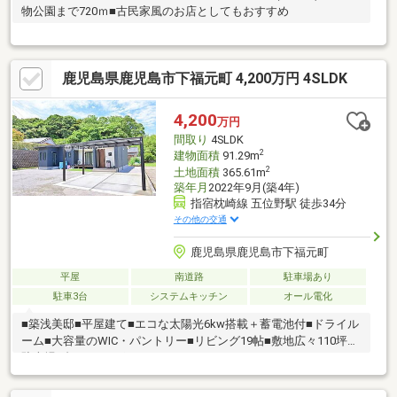
物公園まで720ｍ■古民家風のお店としてもおすすめ
鹿児島県鹿児島市下福元町 4,200万円 4SLDK
4,200
万円
間取り
4SLDK
2
建物面積
91.29m
2
土地面積
365.61m
築年月
2022年9月(築4年)
指宿枕崎線 五位野駅 徒歩34分
その他の交通
鹿児島県鹿児島市下福元町
平屋
南道路
駐車場あり
駐車3台
システムキッチン
オール電化
■築浅美邸■平屋建て■エコな太陽光6kw搭載＋蓄電池付■ドライル
ーム■大容量のWIC・パントリー■リビング19帖■敷地広々110坪■
駐車場7台可■カーポート