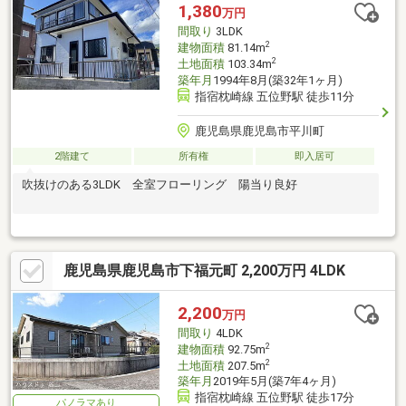
1,380
万円
間取り
3LDK
2
建物面積
81.14m
2
土地面積
103.34m
築年月
1994年8月(築32年1ヶ月)
指宿枕崎線 五位野駅 徒歩11分
鹿児島県鹿児島市平川町
2階建て
所有権
即入居可
吹抜けのある3LDK 全室フローリング 陽当り良好
鹿児島県鹿児島市下福元町 2,200万円 4LDK
2,200
万円
間取り
4LDK
2
建物面積
92.75m
2
土地面積
207.5m
築年月
2019年5月(築7年4ヶ月)
指宿枕崎線 五位野駅 徒歩17分
パノラマあり