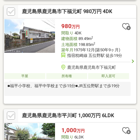
鹿児島県鹿児島市下福元町 980万円 4DK
980
万円
間取り
4DK
2
建物面積
89.49m
2
土地面積
198.85m
築年月
1975年12月(築50年9ヶ月)
指宿枕崎線 五位野駅 徒歩19分
鹿児島県鹿児島市下福元町
平屋
所有権
即入居可
■福平小学校、福平中学校まで歩15分■JR五位野駅まで歩19分
鹿児島県鹿児島市平川町 1,000万円 6LDK
1,000
万円
間取り
6LDK