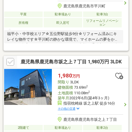
鹿児島県鹿児島市平川町
平屋
駐車場あり
駐車3台
リフォームリノベーシ
所有権
即入居可
ョン
福平小・中学校エリア☆五位野駅徒歩9分☆リフォーム済みにキ
レイな物件です☆平川町の静かな環境で、マイホームの夢をかな
えよう♪公式ＬＩＮＥ@773rdamhからのご相談も受付中です！公
式アカウントからお友達登録！安心の住宅ローンサポート！専門
家があなたのライフプランに合った最適なプランをご提案します
鹿児島県鹿児島市坂之上７丁目 1,980万円 3LDK
1,980
万円
間取り
3LDK
2
建物面積
73.69m
2
土地面積
110.08m
築年月
2022年6月(築4年3ヶ月)
指宿枕崎線 坂之上駅 徒歩16分
その他の交通
鹿児島県鹿児島市坂之上７丁目
2階建て
駐車場あり
駐車2台