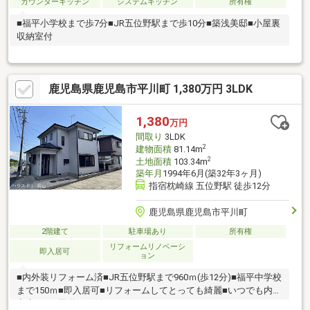
カウンターキッチン
システムキッチン
所有権
■福平小学校まで歩7分■JR五位野駅まで歩10分■築浅美邸■小屋裏
収納室付
鹿児島県鹿児島市平川町 1,380万円 3LDK
1,380
万円
間取り
3LDK
2
建物面積
81.14m
2
土地面積
103.34m
築年月
1994年6月(築32年3ヶ月)
指宿枕崎線 五位野駅 徒歩12分
鹿児島県鹿児島市平川町
2階建て
駐車場あり
所有権
リフォームリノベーシ
即入居可
ョン
■内外装リフォーム済■JR五位野駅まで960ｍ(歩12分)■福平中学校
まで150ｍ■即入居可■リフォームしてとっても綺麗■いつでも内覧
出来ます■国道225線沿い