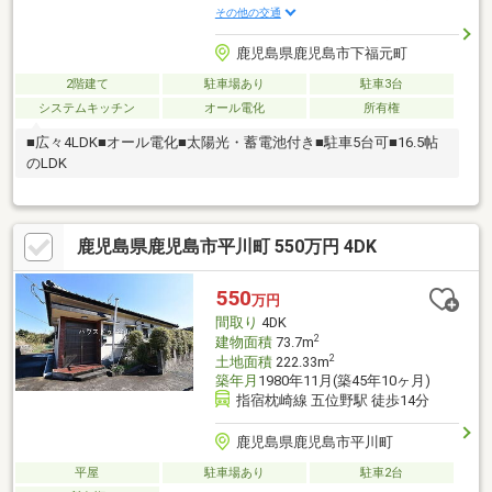
その他の交通
鹿児島県鹿児島市下福元町
2階建て
駐車場あり
駐車3台
システムキッチン
オール電化
所有権
■広々4LDK■オール電化■太陽光・蓄電池付き■駐車5台可■16.5帖
のLDK
鹿児島県鹿児島市平川町 550万円 4DK
550
万円
間取り
4DK
2
建物面積
73.7m
2
土地面積
222.33m
築年月
1980年11月(築45年10ヶ月)
指宿枕崎線 五位野駅 徒歩14分
鹿児島県鹿児島市平川町
平屋
駐車場あり
駐車2台