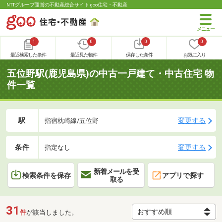
NTTグループ運営の不動産総合サイト goo住宅・不動産
1
0
0
0
最近検索した条件
最近見た物件
保存した条件
お気に入り
五位野駅(鹿児島県)の中古一戸建て・中古住宅 物
件一覧
駅
変更する
指宿枕崎線/五位野
条件
変更する
指定なし
新着メールを受
検索条件を保存
アプリで探す
取る
31
件
が該当しました。