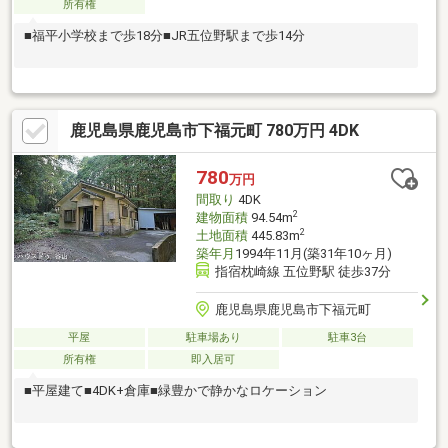
所有権
■福平小学校まで歩18分■JR五位野駅まで歩14分
鹿児島県鹿児島市下福元町 780万円 4DK
780
万円
間取り
4DK
2
建物面積
94.54m
2
土地面積
445.83m
築年月
1994年11月(築31年10ヶ月)
指宿枕崎線 五位野駅 徒歩37分
鹿児島県鹿児島市下福元町
平屋
駐車場あり
駐車3台
所有権
即入居可
■平屋建て■4DK+倉庫■緑豊かで静かなロケーション