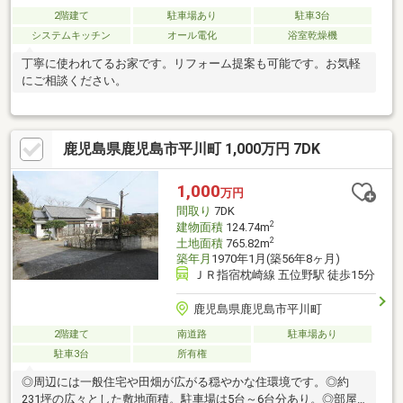
2階建て
駐車場あり
駐車3台
システムキッチン
オール電化
浴室乾燥機
丁寧に使われてるお家です。リフォーム提案も可能です。お気軽
にご相談ください。
鹿児島県鹿児島市平川町 1,000万円 7DK
1,000
万円
間取り
7DK
2
建物面積
124.74m
2
土地面積
765.82m
築年月
1970年1月(築56年8ヶ月)
ＪＲ指宿枕崎線 五位野駅 徒歩15分
鹿児島県鹿児島市平川町
2階建て
南道路
駐車場あり
駐車3台
所有権
◎周辺には一般住宅や田畑が広がる穏やかな住環境です。◎約
231坪の広々とした敷地面積。駐車場は5台～6台分あり。◎部屋