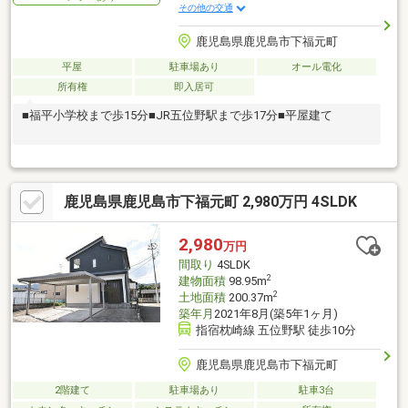
その他の交通
鹿児島県鹿児島市下福元町
平屋
駐車場あり
オール電化
所有権
即入居可
■福平小学校まで歩15分■JR五位野駅まで歩17分■平屋建て
鹿児島県鹿児島市下福元町 2,980万円 4SLDK
2,980
万円
間取り
4SLDK
2
建物面積
98.95m
2
土地面積
200.37m
築年月
2021年8月(築5年1ヶ月)
指宿枕崎線 五位野駅 徒歩10分
鹿児島県鹿児島市下福元町
2階建て
駐車場あり
駐車3台