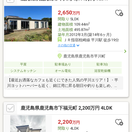
2,650
万円
間取り
5LDK
2
建物面積
109.44m
2
土地面積
495.87m
築年月
2012年3月(築14年6ヶ月)
ＪＲ指宿枕崎線 平川駅 徒歩19分
その他の交通
鹿児島県鹿児島市平川町
平屋
駐車場あり
駐車3台
システムキッチン
オール電化
浴室乾燥機
【最近お洒落なカフェも近くにできた人気の平川エリア！】・平
川ヨットハーバーも近く、錦江湾に昇る朝日や釣りも楽しめ、動
物公園へのアクセスも良いです。・主要国道２２６号線から一本
入る立地は車やＪＲ指宿枕崎線の騒音も柔らかく、 緑に囲まれ
た環境は鹿児島市内でありながらその喧騒を感じません！・大容
鹿児島県鹿児島市下福元町 2,200万円 4LDK
量（９．２５Ｋｗ）の太陽光発電システムと快適エアリー搭載・
自然な暮らしに加えて１５０坪の敷地は車５～6台駐車可能（内2
台はカーポート付）で家庭菜園も楽しめます♪・ゲストルームとし
2,200
万円
てお使い頂ける部屋もあります。・広い庭付きの住居は海と山も
間取り
4LDK
すぐ近くの環境だから、朝一番の深呼吸も 「土佐文旦」がシン