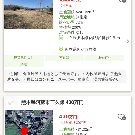
賃貸中(賃料収入：約36万円／年)※現況は月極駐車場区画及び観光
（坪単価:-）
用無料駐車場として利用されます(全122区画)
2
土地面積
5241.55m
用途地域
無指定
建ぺい率
70%
容積率
200%
建築条件
なし
ＪＲ豊肥本線 内牧駅 徒歩3.8km
熊本県阿蘇市内牧
建築条件なし
南道路
上物有り
角地
・別荘、保養所等の用地として最適です。・内牧温泉街まで徒歩
約８分。・周辺はコンビニ、スーパー、飲食店、温泉施設等が充
実しています。
熊本県阿蘇市三久保 430万円
430
万円
（坪単価:3.30万円）
2
土地面積
431.02m
用途地域
無指定