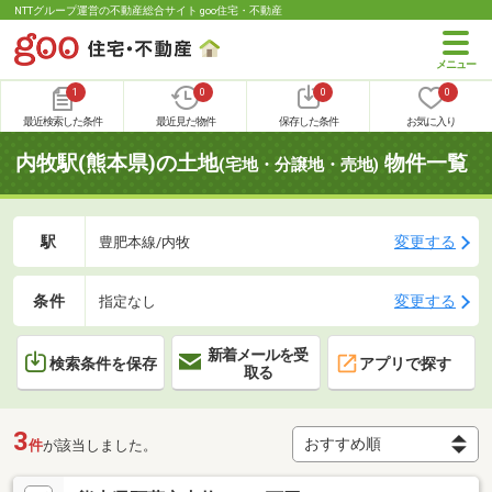
NTTグループ運営の不動産総合サイト goo住宅・不動産
1
0
0
0
最近検索した条件
最近見た物件
保存した条件
お気に入り
内牧駅(熊本県)の土地
物件一覧
(宅地・分譲地・売地)
駅
変更する
豊肥本線/内牧
条件
変更する
指定なし
新着メールを受
検索条件を保存
アプリで探す
取る
3
件
が該当しました。