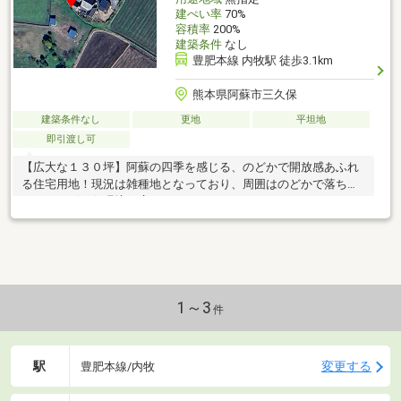
建ぺい率
70%
容積率
200%
建築条件
なし
豊肥本線 内牧駅 徒歩3.1km
熊本県阿蘇市三久保
建築条件なし
更地
平坦地
即引渡し可
【広大な１３０坪】阿蘇の四季を感じる、のどかで開放感あふれ
る住宅用地！現況は雑種地となっており、周囲はのどかで落ち着
いた、平穏な住環境が広がっています。
1～3
件
駅
変更する
豊肥本線/内牧