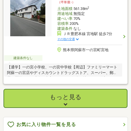
（坪単価:-）
2
土地面積
561.38m
用途地域
無指定
建ぺい率
70%
容積率
200%
建築条件
なし
ＪＲ豊肥本線 宮地駅 徒歩7分
その他の交通
熊本県阿蘇市一の宮町宮地
建築条件なし
【通学】一の宮小学校、一の宮中学校【周辺】ファミリーマート
阿蘇一の宮店やディスカウントドラッグストア、スーパー、郵便
局が周辺にあり現在、古家ありですが解体更地でのお引渡しで
す。
もっと見る
お気に入り物件一覧を見る