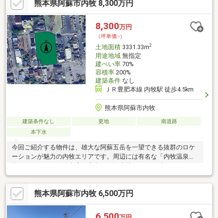
熊本県阿蘇市内牧 8,300万円
8,300
万円
（坪単価:-）
2
土地面積
3331.33m
用途地域
無指定
建ぺい率
70%
容積率
200%
建築条件
なし
ＪＲ豊肥本線 内牧駅 徒歩4.5km
熊本県阿蘇市内牧
建築条件なし
更地
南道路
本下水
今回ご紹介する物件は、雄大な阿蘇五岳を一望できる抜群のロケ
ーションが魅力の内牧エリアです。周辺には有名な「内牧温泉
街」やこだわりの飲食店が点在し、観光地としての活気がありな
がらも、スーパーや医療機関が近くに揃う生活利便性の高さも兼
ね備えています。阿蘇の豊かな自然と利便性が調和したこの土地
熊本県阿蘇市内牧 6,500万円
で、新しい一歩を踏み出してみませんか？少しでもご興味がござ
いましたら、詳細や現地のご案内など、当社までお気軽にお問い
合わせください！※建築時、開発許可要※阿蘇内牧温泉街?栄会に
6,500
万円