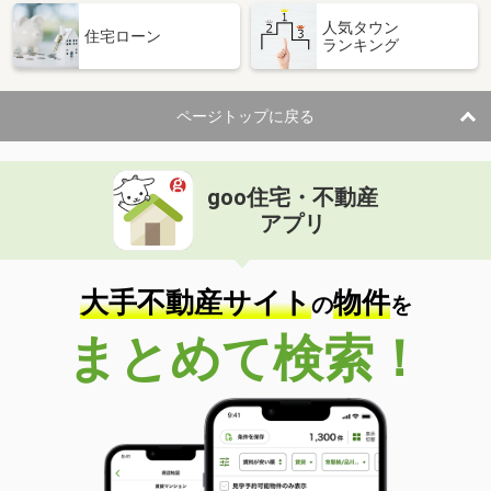
人気タウン
住宅ローン
ランキング
ページトップに戻る
goo住宅・不動産
アプリ
大手不動産サイト
物件
の
を
まとめて検索！