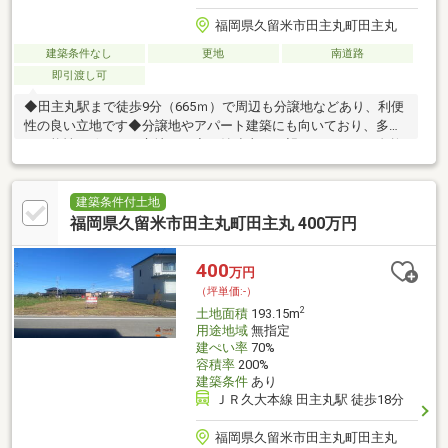
福岡県久留米市田主丸町田主丸
建築条件なし
更地
南道路
即引渡し可
◆田主丸駅まで徒歩9分（665ｍ）で周辺も分譲地などあり、利便
性の良い立地です◆分譲地やアパート建築にも向いており、多様
な可能性を秘めえた立地です◆耳納連山が一望できますし、自然
を沢山感じて心豊かに穏やかに暮らせそうな立地です◆周辺徒歩
圏内にはモンペット・クワ（町民に愛される食事処）、カパテリ
ア（カフェ＆バー）、シェサガラ（人気パン屋）、田主丸中央病
建築条件付土地
院、ミニストップ、公園など色々揃っており、お散歩も楽しそう
福岡県久留米市田主丸町田主丸 400万円
ですね！◆車で10分圏内には、筑邦銀行、福岡銀行、ドラックス
トアモリ、ザ・ビッグ田主丸店、笹の湯（天然温泉）、鷹取の湯
400
万円
（天然温泉）、巨峰ワイナリー、イタリアン料理店、南インド料
（坪単価:-）
理店、カフェ、ケーキ
2
土地面積
193.15m
用途地域
無指定
建ぺい率
70%
容積率
200%
建築条件
あり
ＪＲ久大本線 田主丸駅 徒歩18分
福岡県久留米市田主丸町田主丸