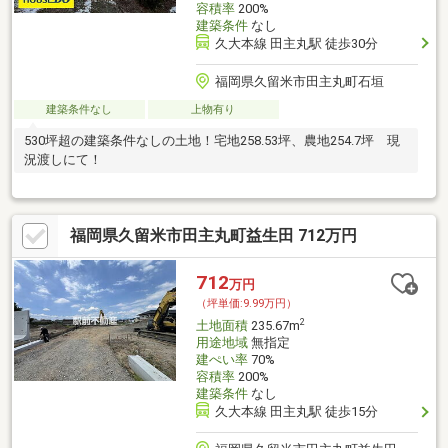
容積率
200%
建築条件
なし
久大本線 田主丸駅 徒歩30分
福岡県久留米市田主丸町石垣
建築条件なし
上物有り
530坪超の建築条件なしの土地！宅地258.53坪、農地254.7坪 現
況渡しにて！
福岡県久留米市田主丸町益生田 712万円
712
万円
（坪単価:9.99万円）
2
土地面積
235.67m
用途地域
無指定
建ぺい率
70%
容積率
200%
建築条件
なし
久大本線 田主丸駅 徒歩15分