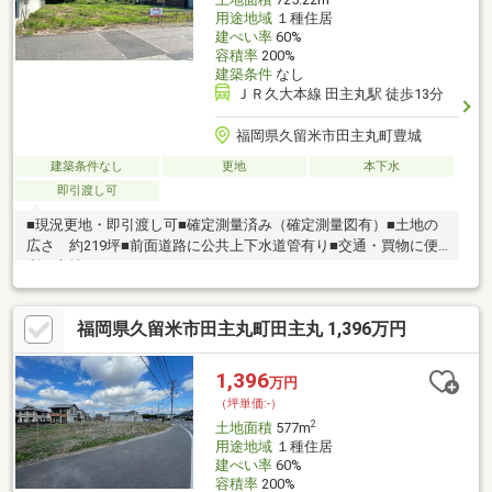
用途地域
１種住居
建ぺい率
60%
容積率
200%
建築条件
なし
ＪＲ久大本線 田主丸駅 徒歩13分
福岡県久留米市田主丸町豊城
建築条件なし
更地
本下水
即引渡し可
■現況更地・即引渡し可■確定測量済み（確定測量図有）■土地の
広さ 約219坪■前面道路に公共上下水道管有り■交通・買物に便
利な立地
福岡県久留米市田主丸町田主丸 1,396万円
1,396
万円
（坪単価:-）
2
土地面積
577m
用途地域
１種住居
建ぺい率
60%
容積率
200%