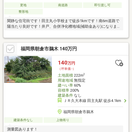
更地
南道路
即引渡し可
整形地
閑静な住宅街です！田主丸小学校まで徒歩1kmです！南6m道路で
陽当たり良好です！井戸、合併浄化槽地域(補助金あり)になりま
す。
福岡県朝倉市鵜木 140万円
140
万円
（坪単価:-）
2
土地面積
222m
用途地域
無指定
建ぺい率
60%
容積率
200%
建築条件
なし
ＪＲ久大本線 田主丸駅 徒歩4.1km
福岡県朝倉市鵜木
建築条件なし
上物有り
測量図あります！