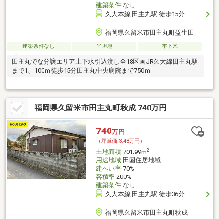
建築条件
なし
久大本線 田主丸駅 徒歩15分
福岡県久留米市田主丸町益生田
建築条件なし
平坦地
本下水
田主丸でな分譲エリア上下水引込渡し全18区画JR久大線田主丸駅
まで1、100ｍ徒歩15分田主丸中央病院まで750ｍ
福岡県久留米市田主丸町秋成 740万円
740
万円
（坪単価:3.48万円）
2
土地面積
701.99m
用途地域
田園住居地域
建ぺい率
70%
容積率
200%
建築条件
なし
久大本線 田主丸駅 徒歩36分
福岡県久留米市田主丸町秋成