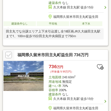
建築条件
なし
久大本線 田主丸駅 徒歩15分
福岡県久留米市田主丸町益生田
建築条件なし
平坦地
本下水
田主丸でな分譲エリア上下水引込渡し全18区画JR久大線田主丸駅
まで1、100ｍ徒歩15分田主丸中央病院まで750ｍ
福岡県久留米市田主丸町益生田 736万円
736
万円
（坪単価:9.99万円）
2
土地面積
243.63m
用途地域
無指定
建ぺい率
70%
容積率
200%
建築条件
なし
久大本線 田主丸駅 徒歩15分
福岡県久留米市田主丸町益生田