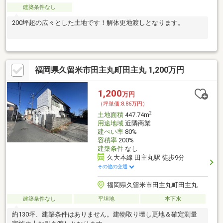
建築条件なし
200坪超の広々とした土地です！解体更地渡しとなります。
福岡県久留米市田主丸町田主丸 1,200万円
1,200
万円
（坪単価:8.86万円）
2
土地面積
447.74m
用途地域
近隣商業
建ぺい率
80%
容積率
200%
建築条件
なし
久大本線 田主丸駅 徒歩9分
その他の交通
福岡県久留米市田主丸町田主丸
建築条件なし
平坦地
本下水
約130坪、建築条件はありません。建物取り壊し更地＆確定測量