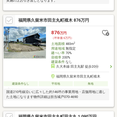
実施の上お引き渡しとなります。
福岡県久留米市田主丸町殖木 876万円
876
万円
（坪単価:6万円）
2
土地面積
483m
用途地域
無指定
建ぺい率
70%
容積率
200%
建築条件
なし
久大本線 田主丸駅 徒歩20分
福岡県久留米市田主丸町殖木
建築条件なし
平坦地
角地
国道210号線沿いに広々した約146坪の事業用地・店舗用地に適し
た土地になります物件詳細は担当城戸070-4690
福岡県久留米市田主丸町田主丸 1,090万円