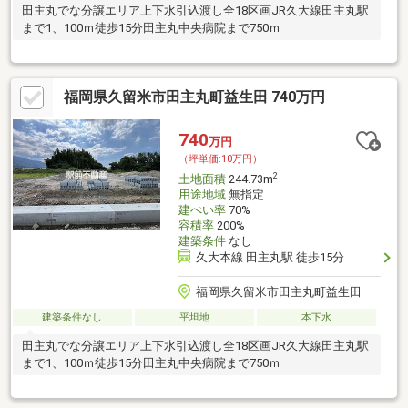
田主丸でな分譲エリア上下水引込渡し全18区画JR久大線田主丸駅
まで1、100ｍ徒歩15分田主丸中央病院まで750ｍ
福岡県久留米市田主丸町益生田 740万円
740
万円
（坪単価:10万円）
2
土地面積
244.73m
用途地域
無指定
建ぺい率
70%
容積率
200%
建築条件
なし
久大本線 田主丸駅 徒歩15分
福岡県久留米市田主丸町益生田
建築条件なし
平坦地
本下水
田主丸でな分譲エリア上下水引込渡し全18区画JR久大線田主丸駅
まで1、100ｍ徒歩15分田主丸中央病院まで750ｍ