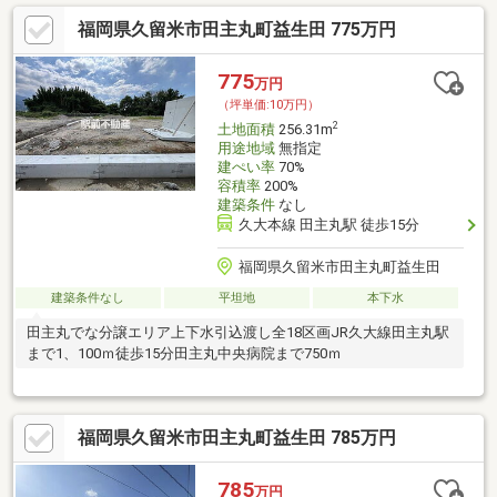
福岡県久留米市田主丸町益生田 775万円
775
万円
（坪単価:10万円）
2
土地面積
256.31m
用途地域
無指定
建ぺい率
70%
容積率
200%
建築条件
なし
久大本線 田主丸駅 徒歩15分
福岡県久留米市田主丸町益生田
建築条件なし
平坦地
本下水
田主丸でな分譲エリア上下水引込渡し全18区画JR久大線田主丸駅
まで1、100ｍ徒歩15分田主丸中央病院まで750ｍ
福岡県久留米市田主丸町益生田 785万円
785
万円