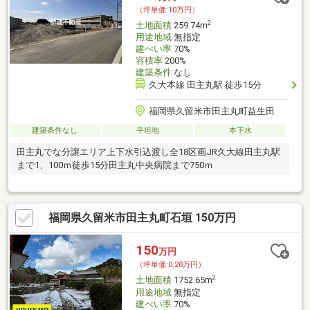
（坪単価:10万円）
2
土地面積
259.74m
用途地域
無指定
建ぺい率
70%
容積率
200%
建築条件
なし
久大本線 田主丸駅 徒歩15分
福岡県久留米市田主丸町益生田
建築条件なし
平坦地
本下水
田主丸でな分譲エリア上下水引込渡し全18区画JR久大線田主丸駅
まで1、100ｍ徒歩15分田主丸中央病院まで750ｍ
福岡県久留米市田主丸町石垣 150万円
150
万円
（坪単価:0.28万円）
2
土地面積
1752.65m
用途地域
無指定
建ぺい率
70%