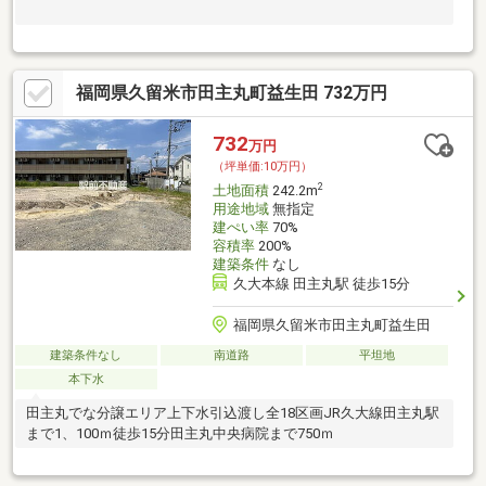
福岡県久留米市田主丸町益生田 732万円
732
万円
（坪単価:10万円）
2
土地面積
242.2m
用途地域
無指定
建ぺい率
70%
容積率
200%
建築条件
なし
久大本線 田主丸駅 徒歩15分
福岡県久留米市田主丸町益生田
建築条件なし
南道路
平坦地
本下水
田主丸でな分譲エリア上下水引込渡し全18区画JR久大線田主丸駅
まで1、100ｍ徒歩15分田主丸中央病院まで750ｍ