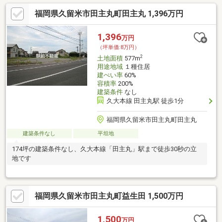
福岡県久留米市田主丸町田主丸 1,396万円
1,396
万円
（坪単価:8万円）
2
土地面積
577m
用途地域
１種住居
建ぺい率
60%
容積率
200%
建築条件
なし
久大本線 田主丸駅 徒歩1分
福岡県久留米市田主丸町田主丸
建築条件なし
平坦地
174坪の建築条件なし、久大本線「田主丸」駅まで徒歩30秒の立
地です
福岡県久留米市田主丸町益生田 1,500万円
1,500
万円