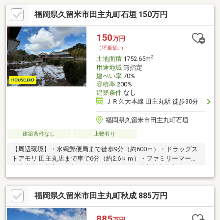
福岡県久留米市田主丸町石垣 150万円
150
万円
（坪単価:-）
2
土地面積
1752.65m
用途地域
無指定
建ぺい率
70%
容積率
200%
建築条件
なし
ＪＲ久大本線 田主丸駅 徒歩30分
福岡県久留米市田主丸町石垣
建築条件なし
上物有り
【周辺環境】・水縄郵便局まで徒歩9分（約600ｍ）・ドラッグス
トアモリ 田主丸店まで車で6分（約2.6ｋｍ）・ファミリーマート
久留米田主丸店まで車で6分（約3.2ｋｍ）・田主丸中央病院まで
車で6分（約3.2ｋｍ）・ザ・ビッグ 田主丸店まで車で10分（約5.0
ｋｍ）
福岡県久留米市田主丸町秋成 885万円
885
万円