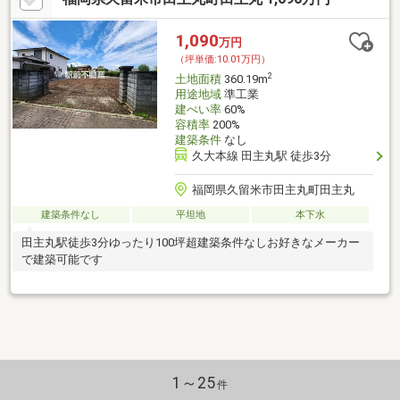
1,090
万円
（坪単価:10.01万円）
2
土地面積
360.19m
用途地域
準工業
建ぺい率
60%
容積率
200%
建築条件
なし
久大本線 田主丸駅 徒歩3分
福岡県久留米市田主丸町田主丸
建築条件なし
平坦地
本下水
田主丸駅徒歩3分ゆったり100坪超建築条件なしお好きなメーカー
で建築可能です
1～25
件