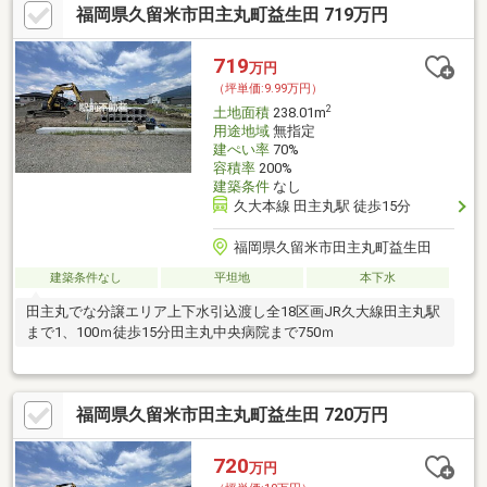
福岡県久留米市田主丸町益生田 719万円
719
万円
（坪単価:9.99万円）
2
土地面積
238.01m
用途地域
無指定
建ぺい率
70%
容積率
200%
建築条件
なし
久大本線 田主丸駅 徒歩15分
福岡県久留米市田主丸町益生田
建築条件なし
平坦地
本下水
田主丸でな分譲エリア上下水引込渡し全18区画JR久大線田主丸駅
まで1、100ｍ徒歩15分田主丸中央病院まで750ｍ
福岡県久留米市田主丸町益生田 720万円
720
万円