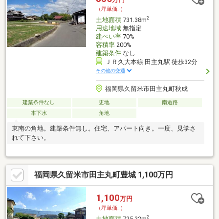
（坪単価:-）
2
土地面積
731.38m
用途地域
無指定
建ぺい率
70%
容積率
200%
建築条件
なし
ＪＲ久大本線 田主丸駅 徒歩32分
その他の交通
福岡県久留米市田主丸町秋成
建築条件なし
更地
南道路
本下水
角地
東南の角地。建築条件無し。住宅、アパート向き。一度、見学さ
れて下さい。
福岡県久留米市田主丸町豊城 1,100万円
1,100
万円
（坪単価:-）
2
土地面積
725.22m