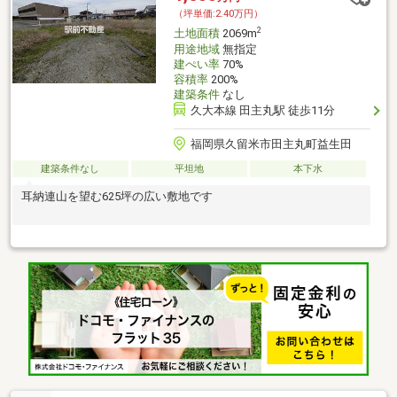
（坪単価:2.40万円）
2
土地面積
2069m
用途地域
無指定
建ぺい率
70%
容積率
200%
建築条件
なし
久大本線 田主丸駅 徒歩11分
福岡県久留米市田主丸町益生田
建築条件なし
平坦地
本下水
耳納連山を望む625坪の広い敷地です