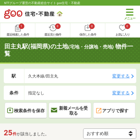
NTTグループ運営の不動産総合サイト goo住宅・不動産
1
0
0
0
最近検索した条件
最近見た物件
保存した条件
お気に入り
田主丸駅(福岡県)の土地
物件一
(宅地・分譲地・売地)
覧
駅
変更する
久大本線/田主丸
条件
変更する
指定なし
新着メールを受
検索条件を保存
アプリで探す
取る
25
件
が該当しました。