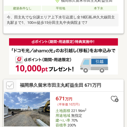
福岡県久留米市田主丸町益生田
建築条件なし
平坦地
本下水
今、田主丸でな分譲エリア上下水引込渡し全18区画JR久大線田主
丸駅まで1、100ｍ徒歩15分田主丸中央病院まで7
福岡県久留米市田主丸町益生田 671万円
671
万円
（坪単価:10万円）
2
土地面積
221.96m
用途地域
無指定
建ぺい率
70%
容積率
200%