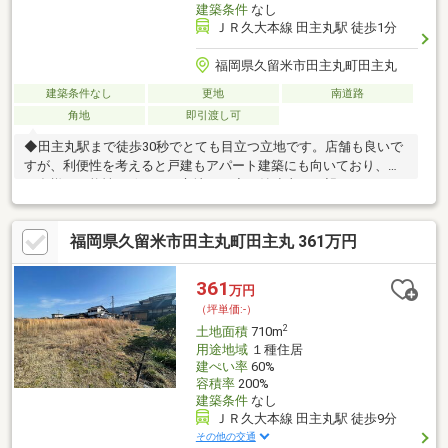
建築条件
なし
ＪＲ久大本線 田主丸駅 徒歩1分
福岡県久留米市田主丸町田主丸
建築条件なし
更地
南道路
角地
即引渡し可
◆田主丸駅まで徒歩30秒でとても目立つ立地です。店舗も良いで
すが、利便性を考えると戸建もアパート建築にも向いており、多
種多様な可能性を秘めえた立地です◆耳納連山が一望できます
し、自然を沢山感じて心豊かに穏やかに暮らしてみませんか？◆
周辺徒歩圏内にはモンペット・クワ（町民に愛される食事処）、
福岡県久留米市田主丸町田主丸 361万円
カパテリア（カフェ＆バー）、シェサガラ（人気パン屋）、田主
丸中央病院、ミニストップ、公園など色々揃っており、お散歩も
楽しそうですね！◆
361
万円
（坪単価:-）
2
土地面積
710m
用途地域
１種住居
建ぺい率
60%
容積率
200%
建築条件
なし
ＪＲ久大本線 田主丸駅 徒歩9分
その他の交通