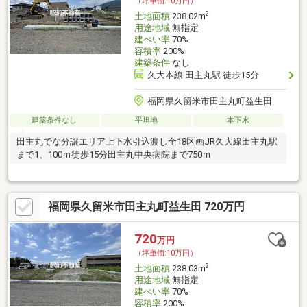
（坪単価:10万円）
2
土地面積
238.02m
用途地域
無指定
建ぺい率
70%
容積率
200%
建築条件
なし
久大本線 田主丸駅 徒歩15分
福岡県久留米市田主丸町益生田
建築条件なし
平坦地
本下水
田主丸でな分譲エリア上下水引込渡し全18区画JR久大線田主丸駅
まで1、100ｍ徒歩15分田主丸中央病院まで750ｍ
福岡県久留米市田主丸町益生田 720万円
720
万円
（坪単価:10万円）
2
土地面積
238.03m
用途地域
無指定
建ぺい率
70%
容積率
200%