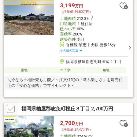
3,199
万円
（坪単価:49.80万円）
2
土地面積
212.37m
用途地域
１種住居
建ぺい率
60%
容積率
200%
建築条件
あり
香椎線 須恵中央駅 徒歩26分
その他の交通
福岡県糟屋郡志免町田富４丁目
更地
本下水
角地
＼今なら土地販売も可能／～注文住宅の「選ぶ楽しさ」を建売住
宅の「安心な価格」でマイセレクト～
福岡県糟屋郡志免町桜丘３丁目 2,700万円
2,700
万円
（坪単価:27.47万円）
2
土地面積
324.96m