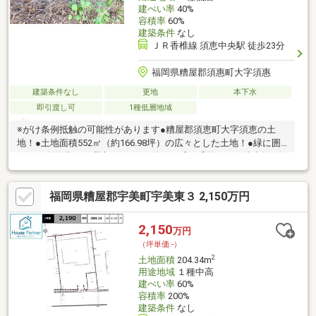
建ぺい率
40%
容積率
60%
建築条件
なし
ＪＲ香椎線 須恵中央駅 徒歩23分
福岡県糟屋郡須惠町大字須惠
建築条件なし
更地
本下水
即引渡し可
1種低層地域
※がけ条例抵触の可能性があります●糟屋郡須恵町大字須恵の土
地！●土地面積552㎡（約166.98坪）の広々とした土地！●緑に囲
まれた自然豊かな環境です！●西鉄バス『一番田』まで徒歩約6分
（約452ｍ）！●JR香椎線『須恵中央』駅まで徒歩約23分、車で約
8分！〇ぜひお気軽にお問い合わせください！（エイチ・マリー株
福岡県糟屋郡宇美町宇美東３ 2,150万円
式会社 TEL：092-624-0039）
2,150
万円
（坪単価:-）
2
土地面積
204.34m
用途地域
１種中高
建ぺい率
60%
容積率
200%
建築条件
なし