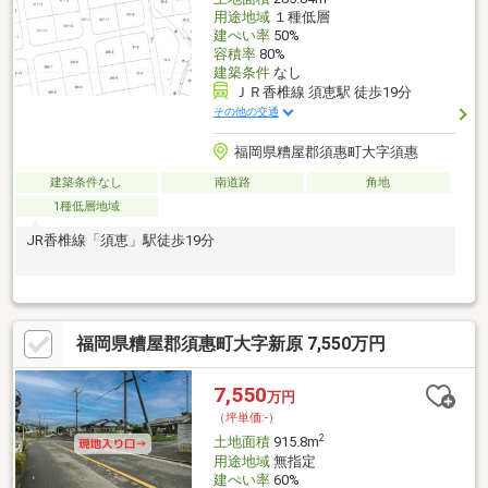
用途地域
１種低層
建ぺい率
50%
容積率
80%
建築条件
なし
ＪＲ香椎線 須恵駅 徒歩19分
その他の交通
福岡県糟屋郡須惠町大字須惠
建築条件なし
南道路
角地
1種低層地域
JR香椎線「須恵」駅徒歩19分
福岡県糟屋郡須惠町大字新原 7,550万円
7,550
万円
（坪単価:-）
2
土地面積
915.8m
用途地域
無指定
建ぺい率
60%