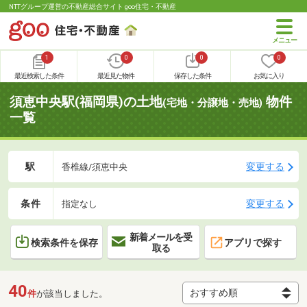
NTTグループ運営の不動産総合サイト goo住宅・不動産
1
0
0
0
最近検索した条件
最近見た物件
保存した条件
お気に入り
須恵中央駅(福岡県)の土地
物件
(宅地・分譲地・売地)
一覧
駅
変更する
香椎線/須恵中央
条件
変更する
指定なし
新着メールを受
検索条件を保存
アプリで探す
取る
40
件
が該当しました。