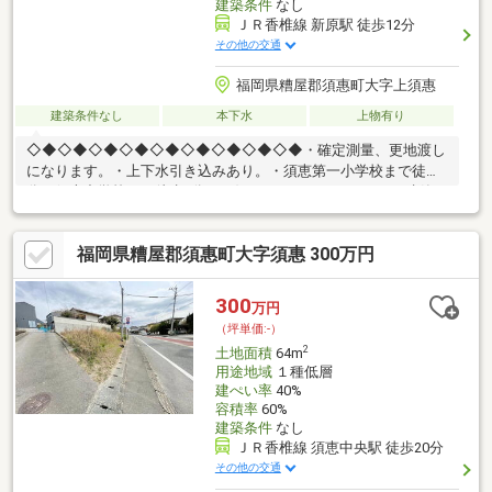
建築条件
なし
ＪＲ香椎線 新原駅 徒歩12分
その他の交通
福岡県糟屋郡須惠町大字上須惠
建築条件なし
本下水
上物有り
◇◆◇◆◇◆◇◆◇◆◇◆◇◆◇◆◇◆・確定測量、更地渡し
になります。・上下水引き込みあり。・須恵第一小学校まで徒歩6
分・須恵中学校まで徒歩9分・お好きなハウスメーカさんで建築可
能です◇◆◇◆◇◆◇◆◇◆◇◆◇◆◇◆◇◆更地渡しで建築
条件なしです！物件購入には、様々な不安がつきものです。お客
福岡県糟屋郡須惠町大字須惠 300万円
様の人生設計に寄り添って、全力でサポートさせていだきます。
300
万円
（坪単価:-）
2
土地面積
64m
用途地域
１種低層
建ぺい率
40%
容積率
60%
建築条件
なし
ＪＲ香椎線 須恵中央駅 徒歩20分
その他の交通