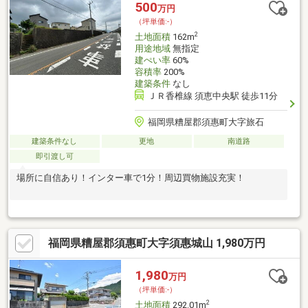
500
万円
（坪単価:-）
2
土地面積
162m
用途地域
無指定
建ぺい率
60%
容積率
200%
建築条件
なし
ＪＲ香椎線 須恵中央駅 徒歩11分
福岡県糟屋郡須惠町大字旅石
建築条件なし
更地
南道路
即引渡し可
場所に自信あり！インター車で1分！周辺買物施設充実！
福岡県糟屋郡須惠町大字須惠城山 1,980万円
1,980
万円
（坪単価:-）
2
土地面積
292.01m