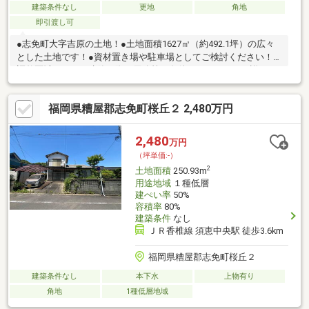
建築条件なし
更地
角地
即引渡し可
●志免町大字吉原の土地！●土地面積1627㎡（約492.1坪）の広々
とした土地です！●資材置き場や駐車場としてご検討ください！※
調整区域につき、建築の際は用途等の条件があります。 詳細は
担当までご連絡ください。〇ぜひお気軽にお問い合わせくださ
い！（エイチ・マリー株式会社 TEL：092-624-0039）
福岡県糟屋郡志免町桜丘２ 2,480万円
2,480
万円
（坪単価:-）
2
土地面積
250.93m
用途地域
１種低層
建ぺい率
50%
容積率
80%
建築条件
なし
ＪＲ香椎線 須恵中央駅 徒歩3.6km
福岡県糟屋郡志免町桜丘２
建築条件なし
本下水
上物有り
角地
1種低層地域