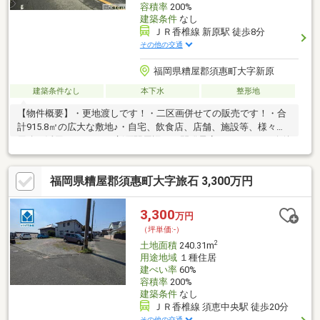
容積率
200%
建築条件
なし
ＪＲ香椎線 新原駅 徒歩8分
その他の交通
福岡県糟屋郡須惠町大字新原
建築条件なし
本下水
整形地
【物件概要】・更地渡しです！・二区画併せての販売です！・合
計915.8㎡の広大な敷地♪・自宅、飲食店、店舗、施設等、様々な
用途で活用できます♪・新原駅周辺が再開発予定されており、今後
の発展に期待が持てます。
◆◇◆◇◆◇◆◇◆◇◆◇◆◇◆◇◆◇◎JR香椎線「新原」
福岡県糟屋郡須惠町大字旅石 3,300万円
駅 徒歩8分◎須恵インターまで車で2分！都市へのアクセスもしや
すく、自然も豊かな立地です♪・小学校 徒歩約13分 ・中学校 徒
歩約12分・24時間スーパー 車で約5分！・コンビニ 徒歩10分・
3,300
万円
大型商業施設 車で約9分！急なお買い物や夜間のお買い物にも便
（坪単価:-）
利な距離です♪◆◇◆◇◆◇◆◇◆◇◆◇◆◇◆◇◆◇
2
土地面積
240.31m
用途地域
１種住居
建ぺい率
60%
容積率
200%
建築条件
なし
ＪＲ香椎線 須恵中央駅 徒歩20分
その他の交通