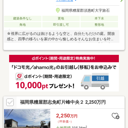
福岡県糟屋郡須惠町大字旅石
建築条件なし
更地
本下水
角地
即引渡し可
整形地
☆視界に広がるのは抜けるような空と、自分たちだけの庭。開放
感と、四季の移ろいを家の中から愉しめるそんなお住まいを叶え
ませんか。70坪のゆとりがあるからこそ、憧れだった「広い庭」
も「ゆったりした駐車スペース」も諦めない。角地の開放感を活
かし、全方位から光と風が通り抜ける住まい。週末のBBQや家庭
菜園が楽しめる敷地の広さが確保できます。☆年間1600件の相談
実績☆頭金0円可能！月々の返済がご不安な方！お客様に合った
最適な金融機関のご提案や、将来を見越した無理のないご返済プ
ランの作成もしています！ぜひ一度ご相談下さい＾＾
福岡県糟屋郡志免町片峰中央２ 2,250万円
2,250
万円
（坪単価:-）
2
土地面積
335.36m