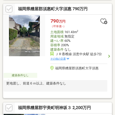
福岡県糟屋郡須惠町大字須惠 790万円
790
万円
（坪単価:-）
2
土地面積
161.43m
用途地域
無指定
建ぺい率
60%
容積率
200%
建築条件
なし
ＪＲ香椎線 須恵中央駅 徒歩7分
その他の交通
福岡県糟屋郡須惠町大字須惠
建築条件なし
更地渡し、前道６ｍ以上、建築条件なし
福岡県糟屋郡宇美町明神坂３ 2,200万円