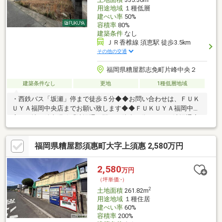
用途地域
１種低層
建ぺい率
50%
容積率
80%
建築条件
なし
ＪＲ香椎線 須恵駅 徒歩3.5km
その他の交通
福岡県糟屋郡志免町片峰中央２
建築条件なし
更地
1種低層地域
・西鉄バス「坂瀬」停まで徒歩５分◆◆お問い合わせは、ＦＵＫ
ＵＹＡ福岡中央店までお願い致します◆◆ＦＵＫＵＹＡ福岡中央
店は、地下鉄七隈線「渡辺通」駅まで徒歩４分、サニー渡辺通店
の向かいです。お電話、メール、ご来店も随時受付中です。お気
軽に問い合わせください。
福岡県糟屋郡須惠町大字上須惠 2,580万円
2,580
万円
（坪単価:-）
2
土地面積
261.82m
用途地域
１種住居
建ぺい率
60%
容積率
200%