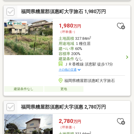
福岡県糟屋郡須惠町大字旅石 1,980万円
1,980
万円
（坪単価:-）
2
土地面積
327.84m
用途地域
１種住居
建ぺい率
60%
容積率
200%
建築条件
なし
ＪＲ香椎線 須恵駅 徒歩17分
その他の交通
福岡県糟屋郡須惠町大字旅石
建築条件なし
更地
福岡県糟屋郡須惠町大字須惠 2,780万円
2,780
万円
（坪単価:-）
2
土地面積
321.66m