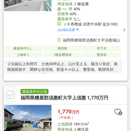
用途地域
１種低層
建ぺい率
40%
容積率
60%
建築条件
なし
ＪＲ香椎線 須恵中央駅 徒歩18分
その他の交通
福岡県糟屋郡須惠町大字須惠城山
建築条件なし
南道路
本下水
上物有り
1種低層地域
整形地
２沿線以上利用可、土地50坪以上、山が見える、陽当り良好、南
側道路面す、閑静な住宅地、前道６ｍ以上、整形地、眺望良好、
高台に立地、周辺交通量少なめ
建築条件付土地
福岡県糟屋郡須惠町大字上須惠 1,770万円
1,770
万円
（坪単価:-）
2
土地面積
189.51m
用途地域
１種住居