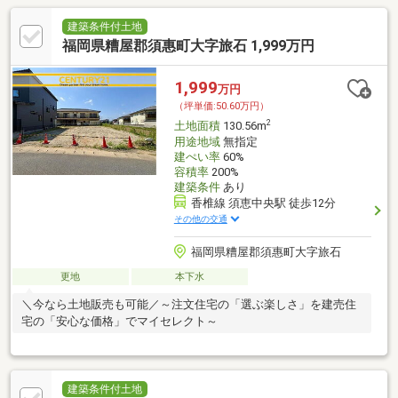
建築条件付土地
福岡県糟屋郡須惠町大字旅石 1,999万円
1,999
万円
（坪単価:50.60万円）
2
土地面積
130.56m
用途地域
無指定
建ぺい率
60%
容積率
200%
建築条件
あり
香椎線 須恵中央駅 徒歩12分
その他の交通
福岡県糟屋郡須惠町大字旅石
更地
本下水
＼今なら土地販売も可能／～注文住宅の「選ぶ楽しさ」を建売住
宅の「安心な価格」でマイセレクト～
建築条件付土地