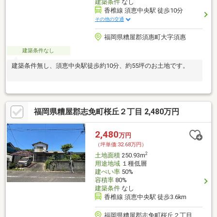
建築条件
なし
香椎線 須恵中央駅 徒歩10分
その他の交通
福岡県糟屋郡須惠町大字須惠
建築条件なし
建築条件無し、須恵中央駅徒歩約10分、約55坪のお土地です。
福岡県糟屋郡志免町桜丘２丁目 2,480万円
2,480
万円
（坪単価:32.68万円）
2
土地面積
250.93m
用途地域
１種低層
建ぺい率
50%
容積率
80%
建築条件
なし
香椎線 須恵中央駅 徒歩3.6km
福岡県糟屋郡志免町桜丘２丁目