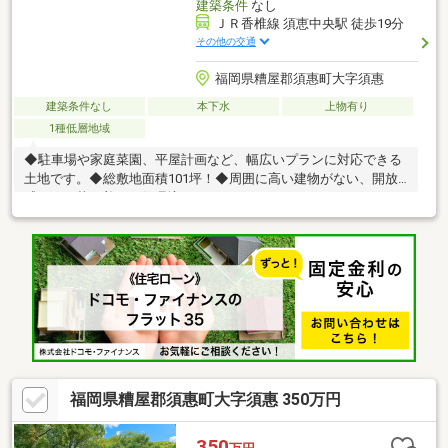
建築条件
なし
ＪＲ香椎線 須恵中央駅 徒歩19分
その他の交通
福岡県糟屋郡須惠町大字須惠
建築条件なし
本下水
上物有り
1種低層地域
◆駐車場や家庭菜園、平屋計画など、幅広いプランに対応できる
土地です。◆総敷地面積101坪！◆周囲に高い建物がない、開放
感のある落ち着いた住環境です。
福岡県糟屋郡須惠町大字須惠 350万円
350