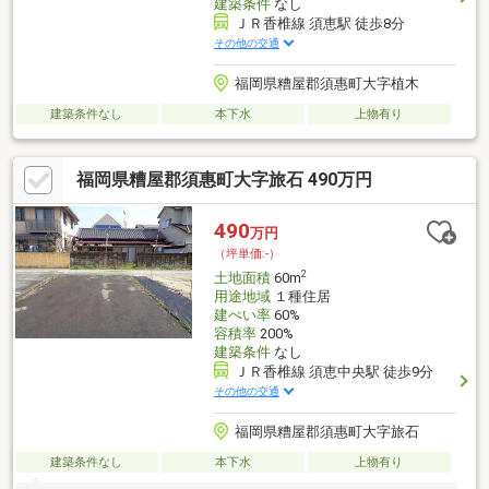
建築条件
なし
ＪＲ香椎線 須恵駅 徒歩8分
その他の交通
福岡県糟屋郡須惠町大字植木
建築条件なし
本下水
上物有り
福岡県糟屋郡須惠町大字旅石 490万円
490
万円
（坪単価:-）
2
土地面積
60m
用途地域
１種住居
建ぺい率
60%
容積率
200%
建築条件
なし
ＪＲ香椎線 須恵中央駅 徒歩9分
その他の交通
福岡県糟屋郡須惠町大字旅石
建築条件なし
本下水
上物有り