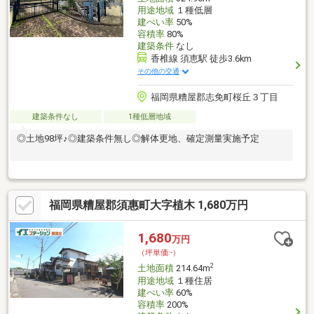
用途地域
１種低層
建ぺい率
50%
容積率
80%
建築条件
なし
香椎線 須恵駅 徒歩3.6km
その他の交通
福岡県糟屋郡志免町桜丘３丁目
建築条件なし
1種低層地域
◎土地98坪♪◎建築条件無し◎解体更地、確定測量実施予定
福岡県糟屋郡須惠町大字植木 1,680万円
1,680
万円
（坪単価:-）
2
土地面積
214.64m
用途地域
１種住居
建ぺい率
60%
容積率
200%