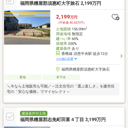
福岡県糟屋郡須惠町大字旅石 2,199万円
2,199
万円
（坪単価:46.60万円）
2
土地面積
156.09m
用途地域
無指定
建ぺい率
60%
容積率
200%
建築条件
あり
香椎線 須恵中央駅 徒歩12分
その他の交通
福岡県糟屋郡須惠町大字旅石
更地
本下水
＼今なら土地販売も可能／～注文住宅の「選ぶ楽しさ」を建売住
宅の「安心な価格」でマイセレクト～
建築条件付土地
福岡県糟屋郡志免町田富４丁目 3,199万円