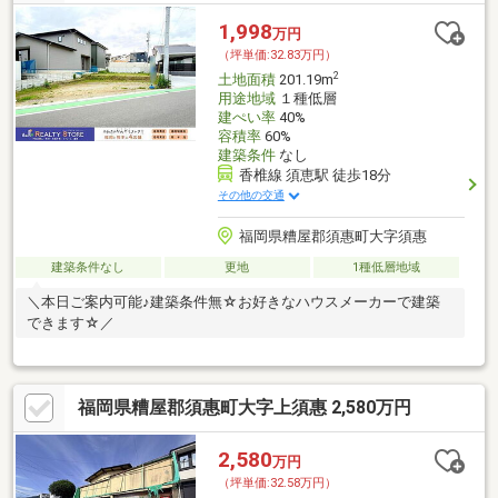
1,998
万円
（坪単価:32.83万円）
2
土地面積
201.19m
用途地域
１種低層
建ぺい率
40%
容積率
60%
建築条件
なし
香椎線 須恵駅 徒歩18分
その他の交通
福岡県糟屋郡須惠町大字須惠
建築条件なし
更地
1種低層地域
＼本日ご案内可能♪建築条件無☆お好きなハウスメーカーで建築
できます☆／
福岡県糟屋郡須惠町大字上須惠 2,580万円
2,580
万円
（坪単価:32.58万円）