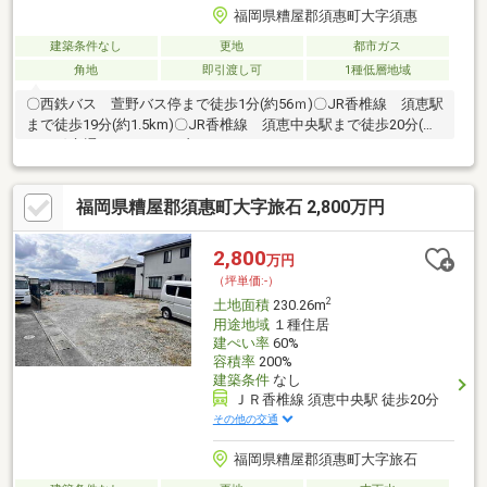
福岡県糟屋郡須惠町大字須惠
建築条件なし
更地
都市ガス
角地
即引渡し可
1種低層地域
〇西鉄バス 萱野バス停まで徒歩1分(約56ｍ)〇JR香椎線 須恵駅
まで徒歩19分(約1.5km)〇JR香椎線 須恵中央駅まで徒歩20分(約
1.6km)交通のアクセスも良いです！
福岡県糟屋郡須惠町大字旅石 2,800万円
2,800
万円
（坪単価:-）
2
土地面積
230.26m
用途地域
１種住居
建ぺい率
60%
容積率
200%
建築条件
なし
ＪＲ香椎線 須恵中央駅 徒歩20分
その他の交通
福岡県糟屋郡須惠町大字旅石