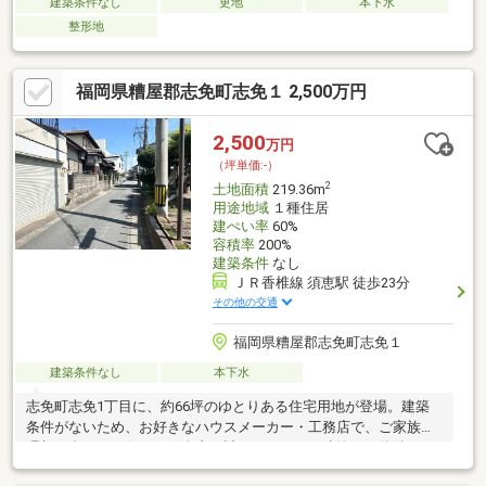
建築条件なし
更地
本下水
整形地
福岡県糟屋郡志免町志免１ 2,500万円
2,500
万円
（坪単価:-）
2
土地面積
219.36m
用途地域
１種住居
建ぺい率
60%
容積率
200%
建築条件
なし
ＪＲ香椎線 須恵駅 徒歩23分
その他の交通
福岡県糟屋郡志免町志免１
建築条件なし
本下水
志免町志免1丁目に、約66坪のゆとりある住宅用地が登場。建築
条件がないため、お好きなハウスメーカー・工務店で、ご家族の
理想に合わせた住まいを自由に計画できます。建物は解体後、更
地でのお引渡し。志免中央小学校、シーメイト、ルミエールが徒