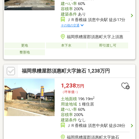
建ぺい率
60%
容積率
200%
建築条件
あり
ＪＲ香椎線 須恵中央駅 徒歩17分
その他の交通
福岡県糟屋郡須惠町大字上須惠
更地
本下水
即引渡し可
整形地
福岡県糟屋郡須惠町大字旅石 1,238万円
1,238
万円
（坪単価:-）
2
土地面積
196.19m
用途地域
１種住居
建ぺい率
60%
容積率
200%
建築条件
なし
ＪＲ香椎線 須恵中央駅 徒歩28分
福岡県糟屋郡須惠町大字旅石