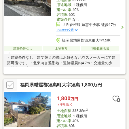
用途地域
１種低層
建ぺい率
40%
容積率
60%
建築条件
なし
ＪＲ香椎線 須恵中央駅 徒歩17分
その他の交通
福岡県糟屋郡須惠町大字須惠
建築条件なし
上物有り
1種低層地域
・建築条件なし 建て替えの際はお好きなハウスメーカーにて建
築可能です。・北東向き整形地・道路幅員約4.7m・交通量の少な
い閑静な住宅
福岡県糟屋郡須惠町大字須惠 1,800万円
1,800
万円
（坪単価:-）
2
土地面積
335.38m
用途地域
１種低層
建ぺい率
40%
容積率
60%