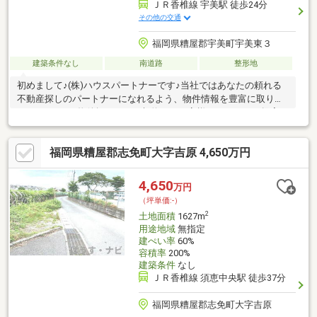
ＪＲ香椎線 宇美駅 徒歩24分
その他の交通
福岡県糟屋郡宇美町宇美東３
建築条件なし
南道路
整形地
初めまして♪(株)ハウスパートナーです♪当社ではあなたの頼れる
不動産探しのパートナーになれるよう、物件情報を豊富に取り扱
っております♪物件探しからご契約までお客様へベストなご提案を
致します！☆物件のメリットだけでなく、デメリットなどの透明
性のある情報提供♪☆お客様に迅速で丁寧な対応を心掛けていま
福岡県糟屋郡志免町大字吉原 4,650万円
す♪☆ご購入後もお客様が安心して取引できるようなアフターフ
ォロー♪＼当日のご見学も大歓迎／事前にご予約を頂けますと定休
日や夜間のご見学にも柔軟にご対応させて頂きます♪また、複数の
4,650
万円
金融機関とも提携しておりますので、住宅ローンにご不安な方、
（坪単価:-）
過去にお断りをされた方、お気軽にご相談ください♪
2
土地面積
1627m
用途地域
無指定
建ぺい率
60%
容積率
200%
建築条件
なし
ＪＲ香椎線 須恵中央駅 徒歩37分
福岡県糟屋郡志免町大字吉原