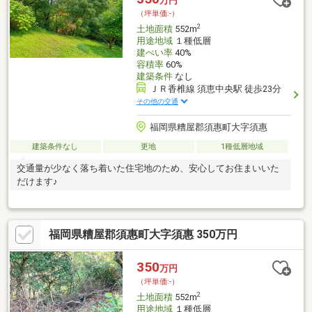
万円
（坪単価:-）
2
土地面積
552m
用途地域
１種低層
建ぺい率
40%
容積率
60%
建築条件
なし
ＪＲ香椎線 須恵中央駅 徒歩23分
その他の交通
福岡県糟屋郡須惠町大字須惠
建築条件なし
更地
1種低層地域
交通量が少なく落ち着いた住宅地のため、安心してお住まいいた
だけます♪
福岡県糟屋郡須惠町大字須惠 350万円
350
万円
（坪単価:-）
2
土地面積
552m
用途地域
１種低層