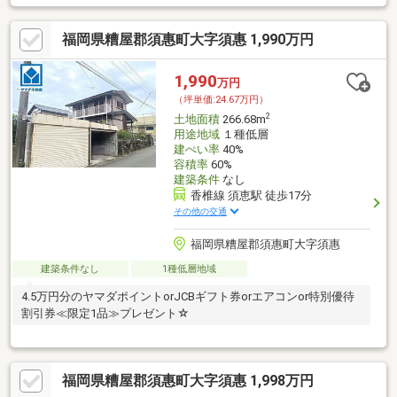
福岡県糟屋郡須惠町大字須惠 1,990万円
1,990
万円
（坪単価:24.67万円）
2
土地面積
266.68m
用途地域
１種低層
建ぺい率
40%
容積率
60%
建築条件
なし
香椎線 須恵駅 徒歩17分
その他の交通
福岡県糟屋郡須惠町大字須惠
建築条件なし
1種低層地域
4.5万円分のヤマダポイントorJCBギフト券orエアコンor特別優待
割引券≪限定1品≫プレゼント☆
福岡県糟屋郡須惠町大字須惠 1,998万円