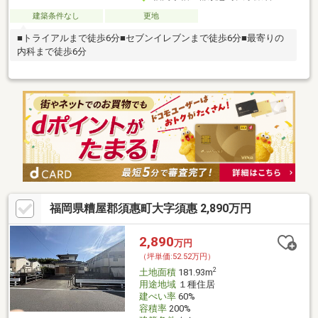
建築条件なし
更地
■トライアルまで徒歩6分■セブンイレブンまで徒歩6分■最寄りの
内科まで徒歩6分
福岡県糟屋郡須惠町大字須惠 2,890万円
2,890
万円
（坪単価:52.52万円）
2
土地面積
181.93m
用途地域
１種住居
建ぺい率
60%
容積率
200%