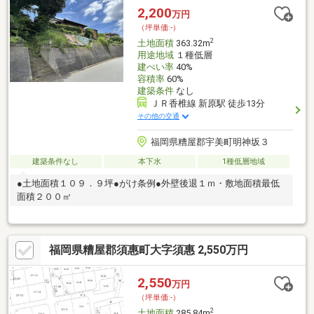
2,200
万円
（坪単価:-）
2
土地面積
363.32m
用途地域
１種低層
建ぺい率
40%
容積率
60%
建築条件
なし
ＪＲ香椎線 新原駅 徒歩13分
その他の交通
福岡県糟屋郡宇美町明神坂３
建築条件なし
本下水
1種低層地域
●土地面積１０９．９坪●がけ条例●外壁後退１ｍ・敷地面積最低
面積２００㎡
福岡県糟屋郡須惠町大字須惠 2,550万円
2,550
万円
（坪単価:-）
2
土地面積
285.84m