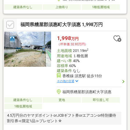
建築条件なし
上物有り
1種低層地域
福岡県糟屋郡須惠町大字須惠 1,998万円
1,998
万円
（坪単価:32.83万円）
2
土地面積
201.19m
用途地域
１種低層
建ぺい率
40%
容積率
60%
建築条件
なし
香椎線 須恵駅 徒歩15分
その他の交通
福岡県糟屋郡須惠町大字須惠
建築条件なし
更地
即引渡し可
1種低層地域
4.5万円分のヤマダポイントorJCBギフト券orエアコンor特別優待
割引券≪限定1品≫プレゼント☆