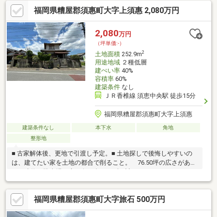
歩圏内で、イオンモール福岡へも車で約4分。庭付き住宅や駐車場
福岡県糟屋郡須惠町大字上須惠 2,080万円
を広く確保したプランにもおすすめです。まずは現地で、広さと
周辺環境をご確認ください。
2,080
万円
（坪単価:-）
2
土地面積
252.9m
用途地域
２種低層
建ぺい率
40%
容積率
60%
建築条件
なし
ＪＲ香椎線 須恵中央駅 徒歩15分
福岡県糟屋郡須惠町大字上須惠
建築条件なし
本下水
角地
整形地
■ 古家解体後、更地で引渡し予定。■ 土地探しで後悔しやすいの
は、建てたい家を土地の都合で削ること。 76.50坪の広さがあれ
ば、建物・駐車場・庭を奪い合わせずに計画しやすくなりま
す。 さらに小学校徒歩約6分、スーパー徒歩約6分。 家族の毎
日を近くで支えながら、更地から新しい住まいを考えられる土地
福岡県糟屋郡須惠町大字旅石 500万円
です。