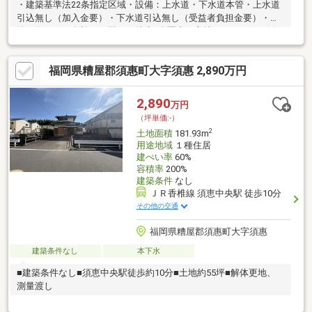
・建築基準法22条指定区域・設備：上水道・下水道本管・上水道
引込無し（加入金要）・下水道引込無し（受益者負担金要）・建
築の際は、43条許可要駅から徒歩9分圏内に立地しています。例
えば倉庫用地にも適した立地として好条件で利便性の高い周辺環
境が整っています。
福岡県糟屋郡須惠町大字須惠 2,890万円
2,890
万円
（坪単価:-）
2
土地面積
181.93m
用途地域
１種住居
建ぺい率
60%
容積率
200%
建築条件
なし
ＪＲ香椎線 須恵中央駅 徒歩10分
その他の交通
福岡県糟屋郡須惠町大字須惠
建築条件なし
本下水
■建築条件なし■須恵中央駅徒歩約10分■土地約55坪■解体更地、
測量渡し