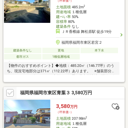
（坪単価:-）
2
土地面積
485.2m
用途地域
１種低層
建ぺい率
50%
容積率
80%
建築条件
なし
ＪＲ香椎線 舞松原駅 徒歩19分
福岡県福岡市東区若宮２
建築条件なし
更地
本下水
都市ガス
1種低層地域
【物件のおすすめポイント】◆地積：485.20㎡（146.77坪）のう
ち、現況宅地部分は371㎡（112.22坪）あります。 ※舗装部分は
114.20㎡（34.54坪）です。◆第一種低層住居専用地域の閑静な住
宅地なので、小さなお子様がいるご家族も安心して生活できま
す。【交通手段】・JR香椎線「舞松原」駅まで徒歩19分・JR鹿児
福岡県福岡市東区青葉３ 3,580万円
島本線「千早」駅までバス10分 西鉄バス「舞松原」停まで徒歩6
分【周辺施設】小学校やスーパーまで徒歩10分圏内です。・福岡
市立若宮小学校まで760m（徒歩10分）・FCO・OP舞松原店まで
3,580
万円
740m（徒歩10分）※解体条件：現況渡し
（坪単価:-）
2
土地面積
207.98m
用途地域
１種低層