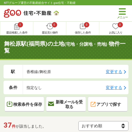
NTTグループ運営の不動産総合サイト goo住宅・不動産
1
0
0
0
最近検索した条件
最近見た物件
保存した条件
お気に入り
舞松原駅(福岡県)の土地
物件一
(宅地・分譲地・売地)
覧
駅
変更する
香椎線/舞松原
条件
変更する
指定なし
新着メールを受
検索条件を保存
アプリで探す
取る
37
件
が該当しました。