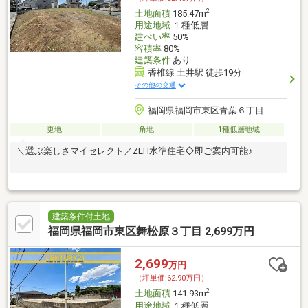
2
土地面積
185.47m
用途地域
１種低層
建ぺい率
50%
容積率
80%
建築条件
あり
香椎線 土井駅 徒歩19分
その他の交通
福岡県福岡市東区青葉６丁目
更地
角地
1種低層地域
＼選ぶ楽しさマイセレクト／ZEH水準住宅◇即ご案内可能♪
建築条件付土地
福岡県福岡市東区舞松原３丁目 2,699万円
2,699
万円
（坪単価:62.90万円）
2
土地面積
141.93m
用途地域
１種低層