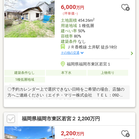
更地です。
6,000
万円
（坪単価:-）
2
土地面積
454.26m
用途地域
１種低層
建ぺい率
50%
容積率
80%
建築条件
なし
ＪＲ香椎線 土井駅 徒歩18分
その他の交通
福岡県福岡市東区若宮１
建築条件なし
本下水
上物有り
1種低層地域
〇予約カレンダー上で選択できない日時をご希望の場合、店舗の
方へご連絡ください（エイチ・マリー株式会社 ＴＥＬ：092-
624-0039）※建築基準法22条指定区域※前面道路の幅員は約3.4ｍ
～約4.15ｍです※都市ガスは前面道路本管有り・引き込み管無し●
福岡市東区若宮1丁目の土地！●土地面積454.26㎡（約137.41
福岡県福岡市東区若宮２ 2,200万円
坪）！建物面積128.32㎡（約38.81坪）！●木造瓦葺平屋建の古家
付です！●徒歩10分圏内にスーパー、コンビニ、ドラッグストア
があり便利です！●西鉄バス「若宮一丁目」停まで徒歩約2分（約
2,200
万円
158ｍ）！〇ぜひお気軽にお問い合わせください！