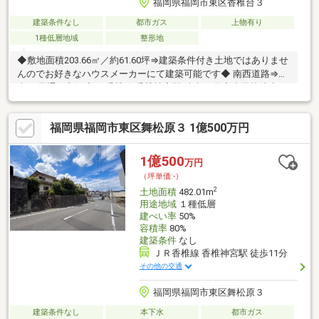
福岡県福岡市東区香椎台３
建築条件なし
都市ガス
上物有り
1種低層地域
整形地
◆敷地面積203.66㎡／約61.60坪⇒建築条件付き土地ではありませ
んのでお好きなハウスメーカーにて建築可能です◆ 南西道路⇒陽
当り 風通し良好◆JR香椎線 香椎神宮駅 徒歩11分◆小学校徒歩8
分／幼稚園徒歩5分⇒子育て世帯にも嬉しい立地
福岡県福岡市東区舞松原３ 1億500万円
1億500
万円
（坪単価:-）
2
土地面積
482.01m
用途地域
１種低層
建ぺい率
50%
容積率
80%
建築条件
なし
ＪＲ香椎線 香椎神宮駅 徒歩11分
その他の交通
福岡県福岡市東区舞松原３
建築条件なし
本下水
都市ガス