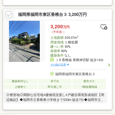
り、お車の出し入れやすれ違いもスムーズに行えます。◆建ぺい
率50％、容積率80％の建物が建築可能です。
福岡県福岡市東区香椎台３ 3,200万円
3,200
万円
（坪単価:-）
2
土地面積
204.07m
用途地域
１種低層
建ぺい率
50%
容積率
80%
建築条件
なし
ＪＲ香椎線 香椎神宮駅 徒歩14分
その他の交通
福岡県福岡市東区香椎台３
建築条件なし
本下水
都市ガス
上物有り
即引渡し可
1種低層地域
◇整形地◇閑静な住宅地※建物現況渡し※戸建住環境形成地区【周
辺施設】◆福岡市立香椎東小学校まで530m 徒歩7分◆福岡市立香
椎第3中学校まで2130m 徒歩27分◆サニー舞松原店まで1410m 徒
歩18分