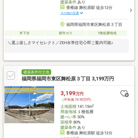
建築条件
あり
香椎線 舞松原駅 徒歩12分
その他の交通
福岡県福岡市東区舞松原３丁目
本下水
都市ガス
1種低層地域
＼選ぶ楽しさマイセレクト／ZEH水準住宅◇即ご案内可能♪
建築条件付土地
福岡県福岡市東区舞松原３丁目 3,199万円
3,199
万円
（坪単価:74.90万円）
2
土地面積
141.15m
用途地域
１種低層
建ぺい率
50%
容積率
80%
建築条件
あり
香椎線 舞松原駅 徒歩12分