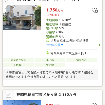
1,750
万円
（坪単価:-）
2
土地面積
165.28m
用途地域
１種住居
建ぺい率
60%
容積率
200%
建築条件
なし
ＪＲ香椎線 土井駅 徒歩18分
その他の交通
福岡県福岡市東区多々良１
建築条件なし
本下水
都市ガス
上物有り
整形地
☆中古住宅としても購入可能です☆駐車場2台可能です☆建築会
社紹介できます☆都市高速経由のバス路線あります
福岡県福岡市東区多々良２ 880万円