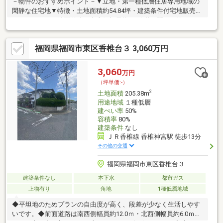
－物件のおすすめポイント－▼立地・第一種低層住居専用地域の
閑静な住宅地▼特徴・土地面積約54.84坪・建築条件付宅地販売で
はありません・前面道路は南東側幅員約5m公道・間口は約
13.4m、スペースを有効活用可能※その他法令上の制限:法第22条
区域、外壁後退1m、高さの制限10m※戸建住環境形成地区:建物用
福岡県福岡市東区香椎台３ 3,060万円
途・敷地面積・外壁後退距離によって、建蔽率40％または容積率
60％に制限※本物件に新たに給・排水・ガス管の引込み接続する
場合は、局納金・工事費用等が発生■ ご希望の住まい探しをお手
3,060
万円
伝いします ━━━━━・・・物件の詳細・ご相談はお気軽にお問
（坪単価:-）
い合わせください。
2
土地面積
205.38m
用途地域
１種低層
建ぺい率
50%
容積率
80%
建築条件
なし
ＪＲ香椎線 香椎神宮駅 徒歩13分
その他の交通
福岡県福岡市東区香椎台３
建築条件なし
本下水
都市ガス
上物有り
角地
1種低層地域
◆平坦地のためプランの自由度が高く、段差が少なく生活しやす
いです。◆前面道路は南西側幅員約12.0ｍ・北西側幅員約6.0ｍあ