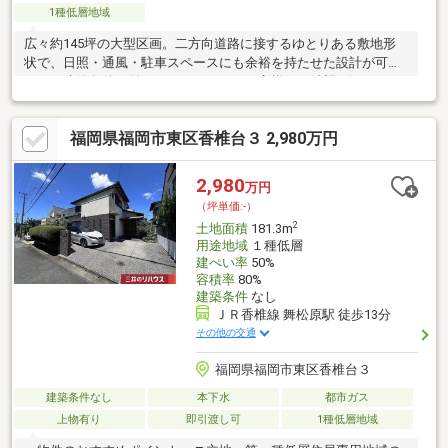
1種低層地域
広々約145坪の大型区画。二方向道路に接するゆとりある敷地形
状で、日照・通風・駐車スペースにも余裕を持たせた設計が可能
です。建築条件が付いていないため、お客様のご希望に沿ったハ
ウスメーカー・工務店で理想の住まいづくりをご検討いただけま
す。
福岡県福岡市東区香椎台３ 2,980万円
2,980
万円
（坪単価:-）
2
土地面積
181.3m
用途地域
１種低層
建ぺい率
50%
容積率
80%
建築条件
なし
ＪＲ香椎線 舞松原駅 徒歩13分
その他の交通
福岡県福岡市東区香椎台３
建築条件なし
本下水
都市ガス
上物有り
即引渡し可
1種低層地域