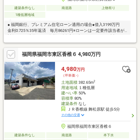
建築条件なし
南道路
上物有り
1種低層地域
● 福岡銀行、プレミアム住宅ローン適用の場合●借入3199万円
金利0.725％35年返済 毎月86261円※ローンは一定要件該当者が
対象です。適用される金利は融資実行時のものとなり、表記され
ている金利・返済額と異なる場合があります。
福岡県福岡市東区香椎６ 4,980万円
4,980
万円
（坪単価:-）
2
土地面積
382.65m
用途地域
１種低層
建ぺい率
50%
容積率
80%
建築条件
なし
ＪＲ香椎線 舞松原駅 徒歩5分
その他の交通
福岡県福岡市東区香椎６
建築条件なし
南道路
本下水