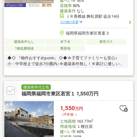
建ぺい率
50%
容積率
80%
建築条件
なし
ＪＲ香椎線 舞松原駅 徒歩14分
その他の交通
福岡県福岡市東区青葉３
建築条件なし
本下水
都市ガス
1種低層地域
整形地
◆◇ 『物件おすすめpoint』 ◇◆☆子育てファミリーも安心♪
小・中学校まで徒歩7分圏内♪☆建築条件無し！☆家計に優しい都
市ガス♪☆前面道路7ｍ以上と駐車が苦手な方も安心♪≪見学につ
いて≫見学は事前にサイト又はお電話にてご予約いただくとスム
ーズです♪お問い合わせは【0120-888-466】まで※ご案内は送迎車
にてご自宅へ無料送迎も可能です！お家探しの第一歩を、【リア
建築条件付土地
ルティストア福岡東店 】でスタートしませんか？ご条件など何も
福岡県福岡市東区若宮１ 1,550万円
決まってなくても大丈夫です！「親身な説明」と「ローン知識に
強い」【リアルティストア】にお任せください♪
1,550
万円
（坪単価:-）
2
土地面積
163.77m
用途地域
１種住居
建ぺい率
60%
容積率
200%