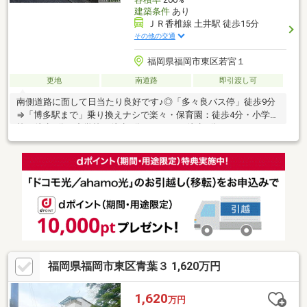
建築条件
あり
ＪＲ香椎線 土井駅 徒歩15分
その他の交通
福岡県福岡市東区若宮１
更地
南道路
即引渡し可
南側道路に面して日当たり良好です♪◎「多々良バス停」徒歩9分
⇒「博多駅まで」乗り換えナシで楽々・保育園：徒歩4分・小学
校：徒歩3分・中学校：徒歩9分・サニー：徒歩7分・サンドラッ
グ：徒歩6分・グッデイ：徒歩12分・セブンイレブン：徒歩3分※
土砂災害警戒区域内※要セットバック しっかりとサポートさせ
ていただきますのでご安心くださいませ。【住まいの相談窓口
「住むばい」】住まいのお悩み、資金計画まで幅広く対応可能♪購
入・売却・リフォームまで弊社でワンストップ！些細なことでも
お気軽にお問い合わせくださいませ☆
福岡県福岡市東区青葉３ 1,620万円
1,620
万円