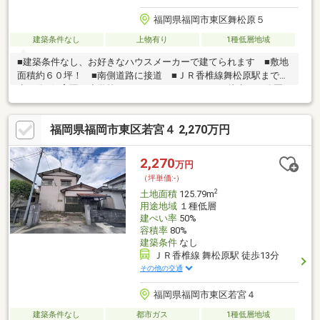
福岡県福岡市東区舞松原５
建築条件なし
上物有り
1種低層地域
■建築条件なし、お好きなハウスメーカーで建てられます ■敷地
面積約６０坪！ ■南側道路に接道 ■ＪＲ香椎線舞松原駅まで徒
歩４分■保育園や小学校、スーパー、クリニックが徒歩１０分圏
内に揃っていて生活に便利な立地です＝＝＝＝＝＝＝＝＝地域密
着×全国約７３０店舗展開の安心力。業界経験１６年の専門家を含
福岡県福岡市東区若宮４ 2,270万円
めたスタッフが迅速対応いたします！ハウスドゥだからこその豊
富な物件数・情報量でお客様のおうち選びをトータルサポート！
ハウスメーカーのご紹介も可能です♪建売と注文住宅とで迷われて
2,270
万円
いる方もぜひ！ひっかかっている問題点・疑問点を一緒に解消し
（坪単価:-）
ていきましょう！（＾＾）！
2
土地面積
125.79m
用途地域
１種低層
建ぺい率
50%
容積率
80%
建築条件
なし
ＪＲ香椎線 舞松原駅 徒歩13分
その他の交通
福岡県福岡市東区若宮４
建築条件なし
都市ガス
1種低層地域