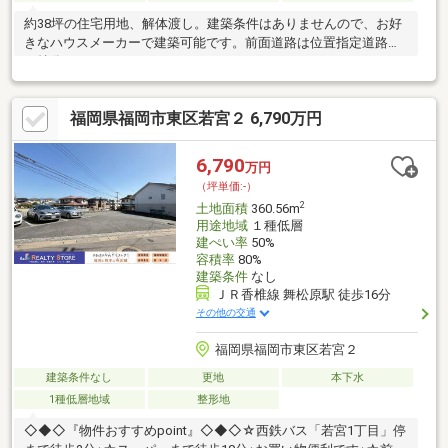
約38坪の住宅用地、解体渡し。建築条件はありませんので、お好
きなハウスメーカーで建築可能です。前面道路は位置指定道路
（持分1/4）となります。
福岡県福岡市東区若宮２ 6,790万円
6,790
万円
（坪単価:-）
2
土地面積
360.56m
用途地域
１種低層
建ぺい率
50%
容積率
80%
建築条件
なし
ＪＲ香椎線 舞松原駅 徒歩16分
その他の交通
福岡県福岡市東区若宮２
建築条件なし
更地
本下水
1種低層地域
整形地
◇◆◇『物件おすすめpoint』◇◆◇☆西鉄バス「若宮1丁目」停