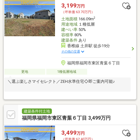
3,199
万円
（坪単価:63.70万円）
2
土地面積
166.09m
用途地域
１種低層
建ぺい率
50%
容積率
80%
建築条件
あり
香椎線 土井駅 徒歩19分
その他の交通
福岡県福岡市東区青葉６丁目
更地
1種低層地域
＼選ぶ楽しさマイセレクト／ZEH水準住宅◇即ご案内可能♪
建築条件付土地
福岡県福岡市東区青葉６丁目 3,499万円
3,499
万円
（坪単価:62.40万円）