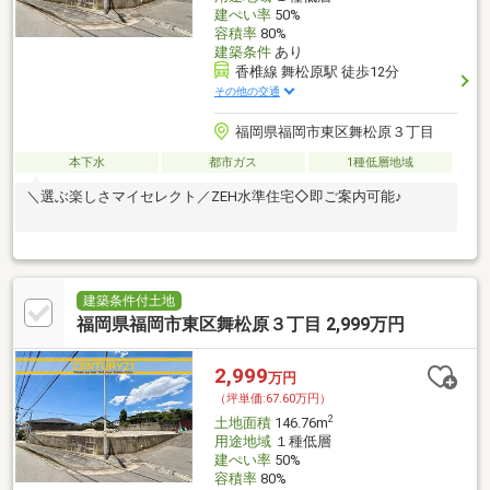
建ぺい率
50%
容積率
80%
建築条件
あり
香椎線 舞松原駅 徒歩12分
その他の交通
福岡県福岡市東区舞松原３丁目
本下水
都市ガス
1種低層地域
＼選ぶ楽しさマイセレクト／ZEH水準住宅◇即ご案内可能♪
建築条件付土地
福岡県福岡市東区舞松原３丁目 2,999万円
2,999
万円
（坪単価:67.60万円）
2
土地面積
146.76m
用途地域
１種低層
建ぺい率
50%
容積率
80%