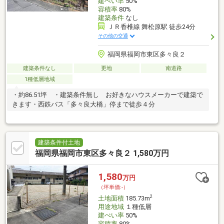
建ぺい率
50%
容積率
80%
建築条件
なし
ＪＲ香椎線 舞松原駅 徒歩24分
その他の交通
福岡県福岡市東区多々良２
建築条件なし
更地
南道路
1種低層地域
・約86.51坪 ・建築条件無し お好きなハウスメーカーで建築で
きます・西鉄バス「多々良大橋」停まで徒歩４分
建築条件付土地
福岡県福岡市東区多々良２ 1,580万円
1,580
万円
（坪単価:-）
2
土地面積
185.73m
用途地域
１種低層
建ぺい率
50%
容積率
80%