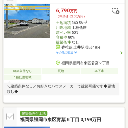
6,790
万円
（坪単価:62.30万円）
2
土地面積
360.56m
用途地域
１種低層
建ぺい率
50%
容積率
80%
建築条件
なし
香椎線 土井駅 徒歩18分
その他の交通
福岡県福岡市東区若宮２丁目
建築条件なし
更地
本下水
1種低層地域
＼建築条件なし／お好きなハウスメーカーで建築可能です◆更地
渡し◆
建築条件付土地
福岡県福岡市東区青葉６丁目 3,199万円