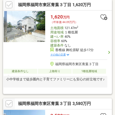
福岡県福岡市東区青葉３丁目 1,620万円
必ず【思い出に残る取引】をお約束致します。不動産のことな
ら、信頼の近鉄グループ【近鉄不動産・高橋】にお任せ下さい!!
【資料請求】又は【見学予約】ボタンをクリック又は近鉄不動産
1,620
万円
西新営業所【フリーダイヤル:0120-935-118】までお気軽にご連絡
（坪単価:44.09万円）
下さいませ。■□■□■□■□■□■□■□■□■□
2
土地面積
121.47m
用途地域
１種低層
建ぺい率
40%
容積率
60%
建築条件
なし
香椎線 舞松原駅 徒歩17分
その他の交通
福岡県福岡市東区青葉３丁目
建築条件なし
上物有り
1種低層地域
小中学校まで徒歩圏内と子育てファミリーにも安心の好立地です♪
福岡県福岡市東区青葉３丁目 3,580万円