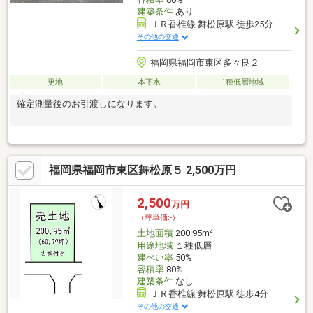
建築条件
あり
ＪＲ香椎線 舞松原駅 徒歩25分
その他の交通
福岡県福岡市東区多々良２
更地
本下水
1種低層地域
確定測量後のお引渡しになります。
福岡県福岡市東区舞松原５ 2,500万円
2,500
万円
（坪単価:-）
2
土地面積
200.95m
用途地域
１種低層
建ぺい率
50%
容積率
80%
建築条件
なし
ＪＲ香椎線 舞松原駅 徒歩4分
その他の交通