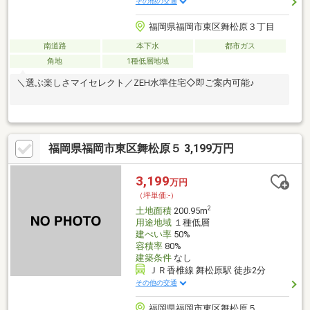
その他の交通
福岡県福岡市東区舞松原３丁目
南道路
本下水
都市ガス
角地
1種低層地域
＼選ぶ楽しさマイセレクト／ZEH水準住宅◇即ご案内可能♪
福岡県福岡市東区舞松原５ 3,199万円
3,199
万円
（坪単価:-）
2
土地面積
200.95m
用途地域
１種低層
建ぺい率
50%
容積率
80%
建築条件
なし
ＪＲ香椎線 舞松原駅 徒歩2分
その他の交通
福岡県福岡市東区舞松原５