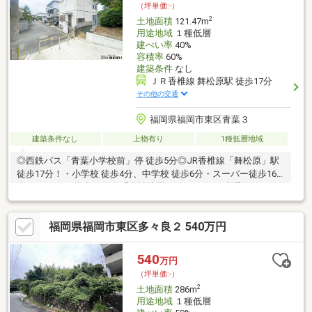
（坪単価:-）
2
土地面積
121.47m
用途地域
１種低層
建ぺい率
40%
容積率
60%
建築条件
なし
ＪＲ香椎線 舞松原駅 徒歩17分
その他の交通
福岡県福岡市東区青葉３
建築条件なし
上物有り
1種低層地域
◎西鉄バス「青葉小学校前」停 徒歩5分◎JR香椎線「舞松原」駅
徒歩17分！・小学校 徒歩4分、中学校 徒歩6分・スーパー徒歩16
分、コンビニ 徒歩11分☆「天神地区」までバスで1本乗換ナシ
☆【住まいの相談窓口「住むばい」】◇◆◇ 092-624-7739
◇◆◇住まいのお悩み、資金計画まで幅広く対応可能！リフォー
福岡県福岡市東区多々良２ 540万円
ム・リノベーションもご相談受付中♪どんな些細なことでもお気軽
にご相談ください☆
540
万円
（坪単価:-）
2
土地面積
286m
用途地域
１種低層