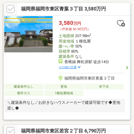
福岡県福岡市東区青葉３丁目 3,580万円
3,580
万円
（坪単価:56.90万円）
2
土地面積
207.98m
用途地域
１種低層
建ぺい率
50%
容積率
80%
建築条件
なし
香椎線 舞松原駅 徒歩14分
その他の交通
福岡県福岡市東区青葉３丁目
建築条件なし
更地
本下水
都市ガス
1種低層地域
＼建築条件なし／お好きなハウスメーカーで建築可能です◆更地
渡し◆
福岡県福岡市東区若宮２丁目 6,790万円