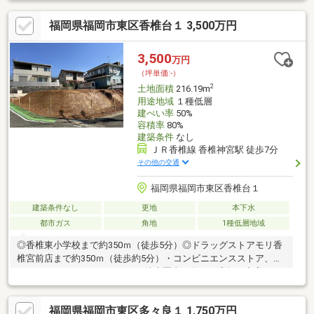
福岡県福岡市東区香椎台１ 3,500万円
3,500
万円
（坪単価:-）
2
土地面積
216.19m
用途地域
１種低層
建ぺい率
50%
容積率
80%
建築条件
なし
ＪＲ香椎線 香椎神宮駅 徒歩7分
その他の交通
福岡県福岡市東区香椎台１
建築条件なし
更地
本下水
都市ガス
角地
1種低層地域
◎香椎東小学校まで約350ｍ（徒歩5分）◎ドラッグストアモリ香
椎宮前店まで約350ｍ（徒歩約5分）・コンビニエンスストア、ド
ラッグストア、スーパーなどが徒歩圏内。色々な店舗が充実。２
沿線以上利用可、土地50坪以上、更地渡し、陽当り良好、閑静な
住宅地、角地、整形地、建築条件なし、都市ガス
福岡県福岡市東区多々良１ 1,750万円