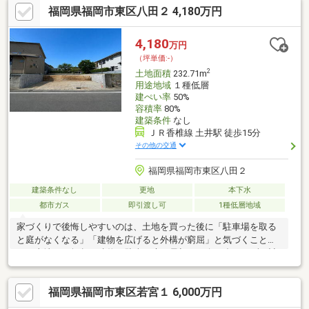
福岡県福岡市東区八田２ 4,180万円
4,180
万円
（坪単価:-）
2
土地面積
232.71m
用途地域
１種低層
建ぺい率
50%
容積率
80%
建築条件
なし
ＪＲ香椎線 土井駅 徒歩15分
その他の交通
福岡県福岡市東区八田２
建築条件なし
更地
本下水
都市ガス
即引渡し可
1種低層地域
家づくりで後悔しやすいのは、土地を買った後に「駐車場を取る
と庭がなくなる」「建物を広げると外構が窮屈」と気づくこと。
この土地は70坪超。建物・駐車・庭を最初から奪い合わせずに計
画しやすく、住宅会社も自分で選べます。さらに八田小学校まで
徒歩約3分。毎朝の通学を心配する時間まで減らせる、子育て世帯
福岡県福岡市東区若宮１ 6,000万円
に理由のある土地です。70坪超の価値は、広さではなく「何を諦
めずに建てるか」。建物・駐車・庭を奪い合わせずに考えられる