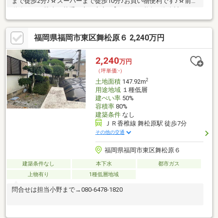
まで徒歩2分♪☆スーパーまで徒歩10分♪お買い物便利です♪☆前面
道路10ｍと駐車が苦手な方も安心♪【ローン、税金、資金計画な
ど何でもお答えします】Q.気になるお家がたくさんある！A.すべ
ての物件資料を一括してご提供します♪Q.住宅ローンはどこの銀行
福岡県福岡市東区舞松原６ 2,240万円
で借りたらいいの？A.諸条件をお伺いし、お客様にとって最適な
金融機関をご提案します♪Q.未公開情報を知りたい！A.これから公
開を予定している物件情報もご紹介します♪お家探しからアフター
2,240
万円
サービス＆フォローまで、ワンストップでリアルティストアがお
（坪単価:-）
手伝いします♪
2
土地面積
147.92m
用途地域
１種低層
建ぺい率
50%
容積率
80%
建築条件
なし
ＪＲ香椎線 舞松原駅 徒歩7分
その他の交通
福岡県福岡市東区舞松原６
建築条件なし
本下水
都市ガス
上物有り
1種低層地域
問合せは担当小野まで→080-6478-1820