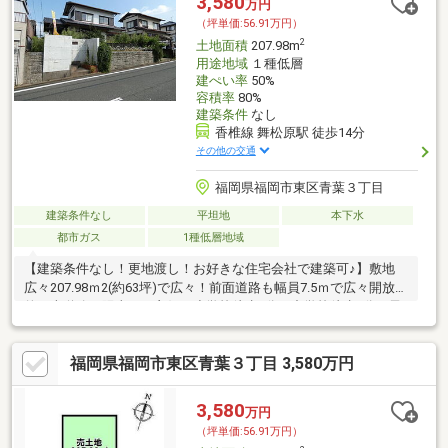
3,580
万円
（坪単価:56.91万円）
2
土地面積
207.98m
用途地域
１種低層
建ぺい率
50%
容積率
80%
建築条件
なし
香椎線 舞松原駅 徒歩14分
その他の交通
福岡県福岡市東区青葉３丁目
建築条件なし
平坦地
本下水
都市ガス
1種低層地域
【建築条件なし！更地渡し！お好きな住宅会社で建築可♪】敷地
広々207.98ｍ2(約63坪)で広々！前面道路も幅員7.5ｍで広々開放
的！南道路で陽当たり良好！小学校徒歩5分・中学校徒歩7分で子
育て安心♪
福岡県福岡市東区青葉３丁目 3,580万円
3,580
万円
（坪単価:56.91万円）