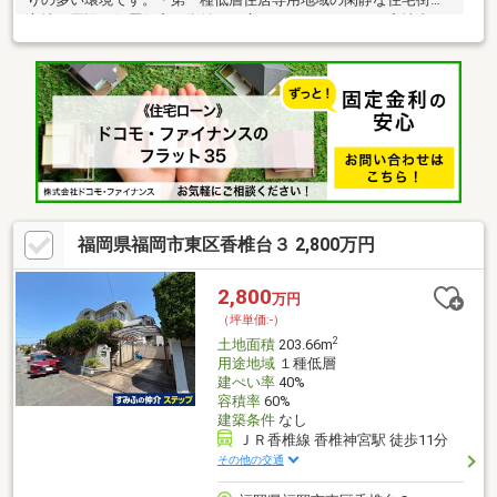
立地。周辺は低層住宅の街並みが広がっております。・宅地内は
高低差のないフラットな地形です。・土地面積181.69㎡【54.96
坪】の整形地です。・ハザードマップ該当地域外⇒洪水・高潮・
内水・津波・土砂災害ハザードマップにおいて対象地は該当無と
なっております【2026年7月3日時点】《道路・方位等》・北、東
面道路の角地。開放感ある立地条件です。《建築用途・有効活
用》・建築条件付き売地ではございません。
福岡県福岡市東区香椎台３ 2,800万円
2,800
万円
（坪単価:-）
2
土地面積
203.66m
用途地域
１種低層
建ぺい率
40%
容積率
60%
建築条件
なし
ＪＲ香椎線 香椎神宮駅 徒歩11分
その他の交通