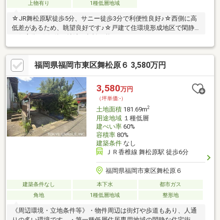
上物有り
1種低層地域
☆JR舞松原駅徒歩5分、サニー徒歩3分で利便性良好♪☆西側に高
低差があるため、眺望良好です♪☆戸建て住環境形成地区で閑静
な住宅街♪☆解体更地渡し相談可能です♪
福岡県福岡市東区舞松原６ 3,580万円
3,580
万円
（坪単価:-）
2
土地面積
181.69m
用途地域
１種低層
建ぺい率
60%
容積率
80%
建築条件
なし
ＪＲ香椎線 舞松原駅 徒歩6分
福岡県福岡市東区舞松原６
建築条件なし
本下水
都市ガス
角地
1種低層地域
整形地
《周辺環境・立地条件等》・物件周辺は街灯や歩道もあり、人通
りの多い環境です。・第一種低層住居専用地域の閑静な住宅街に