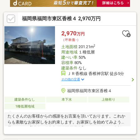
福岡県福岡市東区香椎４ 2,970万円
2,970
万円
（坪単価:-）
2
土地面積
201.21m
用途地域
１種低層
建ぺい率
50%
容積率
80%
建築条件
なし
ＪＲ香椎線 香椎神宮駅 徒歩5分
その他の交通
福岡県福岡市東区香椎４
建築条件なし
本下水
上物有り
1種低層地域
たくさんのお客様からの感謝をお言葉を頂いております。これか
らも素敵なお家探しをお約束します。お家探しを始めてみようと
思われたら【近鉄不動産 福岡天神営業所】までお気軽にご相談下
さいませ。ご条件など何も決まっていなくても大丈夫です。まず
はお客様の【希望】や【理想】をお聞かせ下さい。安心安全で、