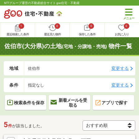
NTTグループ運営の不動産総合サイト goo住宅・不動産
1
0
0
0
最近検索した条件
最近見た物件
保存した条件
お気に入り
佐伯市(大分県)の土地
物件一覧
(宅地・分譲地・売地)
地域
変更する
佐伯市
条件
変更する
指定なし
新着メールを受
検索条件を保存
アプリで探す
取る
5
件
が該当しました。