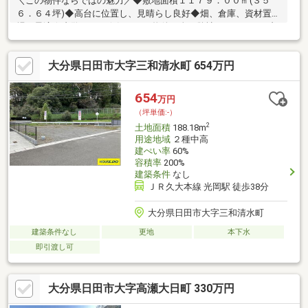
＼この物件ならではの魅力／◆敷地面積１１７９．００㎡(３５
６．６４坪)◆高台に位置し、見晴らし良好◆畑、倉庫、資材置き
場に最適☆内覧ツアー☆気になる物件を全て弊社でまとめてご内
覧いただけます。物件選びからお引渡しまで『ハウスドゥ日田』
が全力でサポートします。☆全国730店舗以上展開！☆ハウスド
大分県日田市大字三和清水町 654万円
ゥだからこその豊富な情報量と実績を生かし、お客様の夢のマイ
ホーム探しを全力でサポートいたします！
654
万円
（坪単価:-）
2
土地面積
188.18m
用途地域
２種中高
建ぺい率
60%
容積率
200%
建築条件
なし
ＪＲ久大本線 光岡駅 徒歩38分
大分県日田市大字三和清水町
建築条件なし
更地
本下水
即引渡し可
大分県日田市大字高瀬大日町 330万円