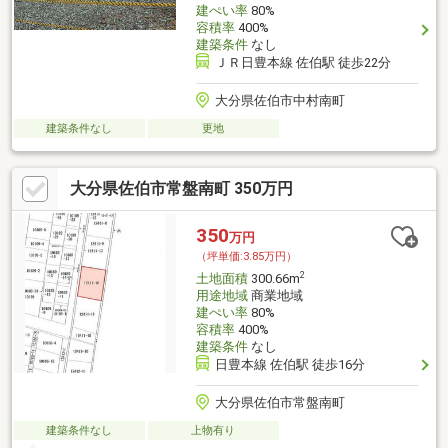
建ぺい率
80%
容積率
400%
建築条件
なし
ＪＲ日豊本線 佐伯駅 徒歩22分
大分県佐伯市中村南町
建築条件なし
更地
大分県佐伯市常盤南町 350万円
350
万円
（坪単価:3.85万円）
2
土地面積
300.66m
用途地域
商業地域
建ぺい率
80%
容積率
400%
建築条件
なし
日豊本線 佐伯駅 徒歩16分
大分県佐伯市常盤南町
建築条件なし
上物有り