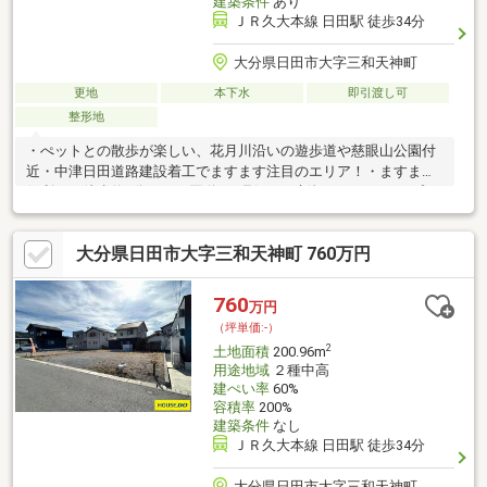
建築条件
あり
ＪＲ久大本線 日田駅 徒歩34分
大分県日田市大字三和天神町
更地
本下水
即引渡し可
整形地
・ぺットとの散歩が楽しい、花月川沿いの遊歩道や慈眼山公園付
近・中津日田道路建設着工でますます注目のエリア！・ますます
便利に！徒歩約6分ほどの国道212号沿いに新規スーパーオープ
ン！※近隣での路上駐車や無断駐車、無断撮影等はご遠慮願いま
す。
大分県日田市大字三和天神町 760万円
760
万円
（坪単価:-）
2
土地面積
200.96m
用途地域
２種中高
建ぺい率
60%
容積率
200%
建築条件
なし
ＪＲ久大本線 日田駅 徒歩34分
大分県日田市大字三和天神町