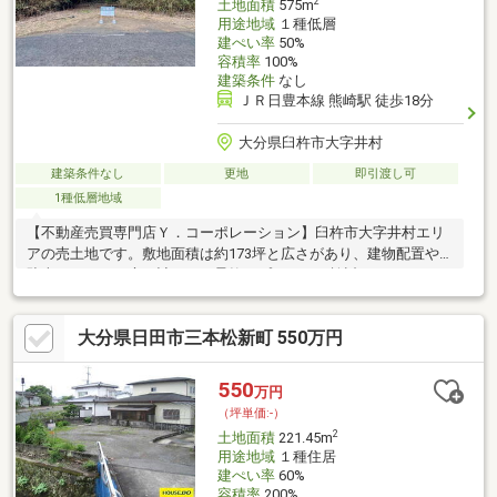
2
土地面積
575m
用途地域
１種低層
建ぺい率
50%
容積率
100%
建築条件
なし
ＪＲ日豊本線 熊崎駅 徒歩18分
大分県臼杵市大字井村
建築条件なし
更地
即引渡し可
1種低層地域
【不動産売買専門店Ｙ．コーポレーション】臼杵市大字井村エリ
アの売土地です。敷地面積は約173坪と広さがあり、建物配置や
駐車スペース、庭の計画など柔軟なプランをご検討いただけま
す。住宅用地としてはもちろん、敷地の広さを活かした活用も可
能です。物件から約2～3キロ圏内にはコンビニなどの生活利便施
大分県日田市三本松新町 550万円
設があり、日常生活にも配慮された立地となっています。落ち着
いた環境で住まいづくりをご検討の方にもおすすめです。当社は
大分市内の不動産売買専門店です。土日祝日も営業しておりま
550
万円
す。是非お気軽にお問い合わせください。【ナビ検索：大分県臼
（坪単価:-）
杵市大字井村447付近】
2
土地面積
221.45m
用途地域
１種住居
建ぺい率
60%
容積率
200%