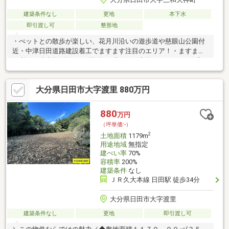
建築条件なし
更地
本下水
即引渡し可
整形地
・ぺットとの散歩が楽しい、花月川沿いの遊歩道や慈眼山公園付
近・中津日田道路建設着工でますます注目のエリア！・ますます
便利に！徒歩約6分ほどの国道212号沿いに新規スーパーオープ
ン！※近隣での路上駐車や無断駐車、無断撮影等はご遠慮願いま
す。
大分県日田市大字渡里 880万円
880
万円
（坪単価:-）
2
土地面積
1179m
用途地域
無指定
建ぺい率
70%
容積率
200%
建築条件
なし
ＪＲ久大本線 日田駅 徒歩34分
大分県日田市大字渡里
建築条件なし
更地
即引渡し可