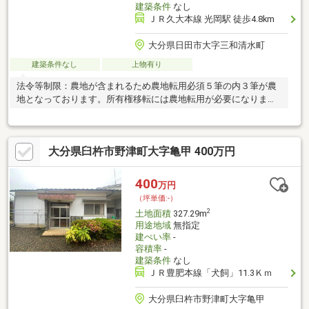
建築条件
なし
ＪＲ久大本線 光岡駅 徒歩4.8km
大分県日田市大字三和清水町
建築条件なし
上物有り
法令等制限：農地が含まれるため農地転用必須５筆の内３筆が農
地となっております。所有権移転には農地転用が必要になりま
す。
大分県臼杵市野津町大字亀甲 400万円
400
万円
（坪単価:-）
2
土地面積
327.29m
用途地域
無指定
建ぺい率
-
容積率
-
建築条件
なし
ＪＲ豊肥本線「犬飼」11.3Ｋｍ
大分県臼杵市野津町大字亀甲