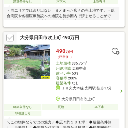
建築条件なし
本下水
上物有り
・同エリアでは余り出ない、まとまった広さの売土地です。・総
合病院や各種医療施設への通院を徒歩圏内で済ませることができ
ます。・静かな住宅地内にあり、都市の中心部とは言え、閑静な
住環境が整っています。※ご不明の点は、当店担当者へお尋ね下
さい。※土地開発協議・各種登記などに関わる費用は、買主様の
大分県日田市吹上町 490万円
負担になります。※近隣での路上駐車や無断駐車、無断撮影等は
ご遠慮願います。※現状有姿でのお引渡しになります。※建物を解
体される場合には条件があります、詳細はお尋ね下さい。※売主
490
万円
は一切の契約不適合責任を負担致しませんので、あらかじめご了
（坪単価:-）
承願います。
2
土地面積
335.75m
用途地域
２種中高
建ぺい率
60%
容積率
200%
建築条件
なし
ＪＲ久大本線 光岡駅 徒歩17分
大分県日田市吹上町
建築条件なし
更地
本下水
即引渡し可
＼この物件ならではの魅力／◆広々約１０１坪！◆建築条件無
し、更地渡し！◆閑静な住宅街、陽当たり良好！◆徒歩圏内に飲