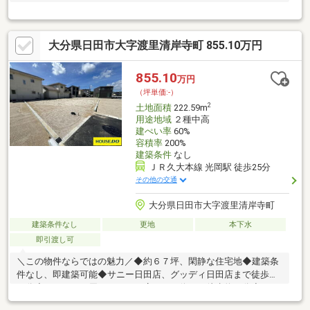
大分県日田市大字渡里清岸寺町 855.10万円
855.10
万円
（坪単価:-）
2
土地面積
222.59m
用途地域
２種中高
建ぺい率
60%
容積率
200%
建築条件
なし
ＪＲ久大本線 光岡駅 徒歩25分
その他の交通
大分県日田市大字渡里清岸寺町
建築条件なし
更地
本下水
即引渡し可
＼この物件ならではの魅力／◆約６７坪、閑静な住宅地◆建築条
件なし、即建築可能◆サニー日田店、グッディ日田店まで徒歩約
３分◆ローソン日田インター口店、バス停まで徒歩約４分◆ドラ
ックストアモリ日田店まで徒歩約９分、車で約２分・小川を臨む