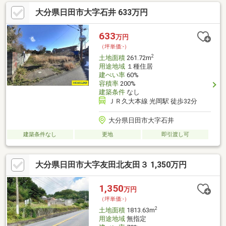
閑静な住宅地、ほぼ整形地で住宅レイアウトの自由度も拡がりま
大分県日田市大字石井 633万円
す・幹線道路との間にはほど良い距離、利便性の高さと静かな住
環境を兼ね備えた分譲地・建築条件なし、自由なマイホームプラ
ンを描いて下さい・共有地(私道、下水道敷、ゴミ集積場)の共有
633
万円
持分付※地耐力保証はありません※ご近所での路上駐車、写真撮影
（坪単価:-）
等はご遠慮願います
2
土地面積
261.72m
用途地域
１種住居
建ぺい率
60%
容積率
200%
建築条件
なし
ＪＲ久大本線 光岡駅 徒歩32分
大分県日田市大字石井
建築条件なし
更地
即引渡し可
大分県日田市大字友田北友田３ 1,350万円
1,350
万円
（坪単価:-）
2
土地面積
1813.63m
用途地域
無指定