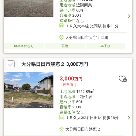
用途地域
近隣商業
建ぺい率
60%
容積率
200%
建築条件
なし
ＪＲ久大本線 光岡駅 徒歩11分
大分県日田市大字十二町
建築条件なし
更地
本下水
大分県日田市淡窓２ 3,000万円
3,000
万円
（坪単価:-）
2
土地面積
1212.89m
用途地域
１種住居
建ぺい率
60%
容積率
200%
建築条件
なし
ＪＲ久大本線 日田駅 徒歩16分
大分県日田市淡窓２