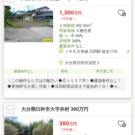
上展開！☆ハウスドゥだからこその豊富な情報量と実績を生か
し、お客様の夢のマイホーム探しを全力でサポートいたします！
1,300
万円
（坪単価:-）
2
土地面積
452.42m
用途地域
２種住居
建ぺい率
60%
容積率
200%
建築条件
なし
ＪＲ久大本線 日田駅 徒歩17分
大分県日田市淡窓２
建築条件なし
更地
即引渡し可
＼この物件ならではの魅力／◆広々１３７坪！◆建築条件なし！
◆更地即引き渡し可能！◆豆田町商店街まで徒歩約７分！◆セブ
ンイレブン日田玉川バイパス店 日田三本松に丁目店まで徒歩約
８分！◆ダイレックス日田中央店まで徒歩約８分！◆徒歩圏内飲
食店多数あり！◆咸宜小学校まで徒歩約７分！☆内覧ツアー☆気
大分県臼杵市大字井村 380万円
になる物件を全て弊社でまとめてご内覧いただけます。物件選び
からお引渡しまで『ハウスドゥ日田』が全力でサポートします。
☆全国730店舗以上展開！☆ハウスドゥだからこその豊富な情報
380
万円
量と実績を生かし、お客様の夢のマイホーム探しを全力でサポー
（坪単価:-）
トいたします！