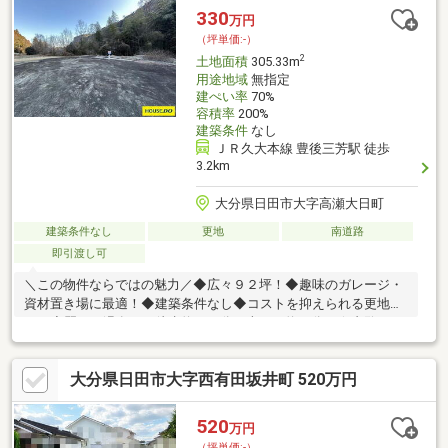
330
万円
（坪単価:-）
2
土地面積
305.33m
用途地域
無指定
建ぺい率
70%
容積率
200%
建築条件
なし
ＪＲ久大本線 豊後三芳駅 徒歩
3.2km
大分県日田市大字高瀬大日町
建築条件なし
更地
南道路
即引渡し可
＼この物件ならではの魅力／◆広々９２坪！◆趣味のガレージ・
資材置き場に最適！◆建築条件なし◆コストを抑えられる更地渡
し！◆琴ひら温泉まで徒歩約１１分！車なら約２分！☆内覧ツア
ー☆気になる物件を全て弊社でまとめてご内覧いただけます。物
件選びからお引渡しまで『ハウスドゥ日田』が全力でサポートし
大分県日田市大字西有田坂井町 520万円
ます。☆全国730店舗以上展開！☆ハウスドゥだからこその豊富
な情報量と実績を生かし、お客様の夢のマイホーム探しを全力で
サポートいたします！
520
万円
（坪単価:-）