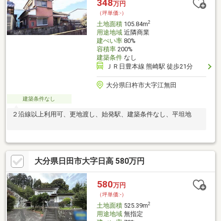
348
万円
（坪単価:-）
2
土地面積
105.84m
用途地域
近隣商業
建ぺい率
80%
容積率
200%
建築条件
なし
ＪＲ日豊本線 熊崎駅 徒歩21分
大分県臼杵市大字江無田
建築条件なし
２沿線以上利用可、更地渡し、始発駅、建築条件なし、平坦地
大分県日田市大字日高 580万円
580
万円
（坪単価:-）
2
土地面積
525.39m
用途地域
無指定