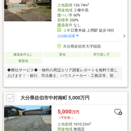
2
土地面積
136.74m
用途地域
２種中高
建ぺい率
60%
容積率
200%
建築条件
なし
ＪＲ日豊本線 上岡駅 徒歩18分
その他の交通
大分県佐伯市大字稲垣
建築条件なし
更地
即引渡し可
整形地
◆弊社サービス◆・物件の周辺エリア調査レポートを無料で差し
上げます！・銀行、司法書士、ハウスメーカー・工務店等、契約
からお渡しまで様々な専門家を無償でご紹介できるのでワンスト
ップでお任せください！◆オススメポイント◆・整形地・静かな
住環境・コスモタウンフリーモールまで車で約5分ほど・周辺車通
大分県佐伯市中村南町 5,000万円
りが少ないエリア・更地渡し（現況）・建築条件なし・平坦なエ
リア・お求めやすい価格敷地までの道路状況や現地の状況は必ず
ご確認ください。洪水・高潮・ため池ハザードマップの対象エリ
5,000
万円
アです。詳細はスタッフまでお尋ねください。条件の相談などお
（坪単価:-）
気軽にお問い合わせください。
2
土地面積
1610.22m
用途地域
無指定