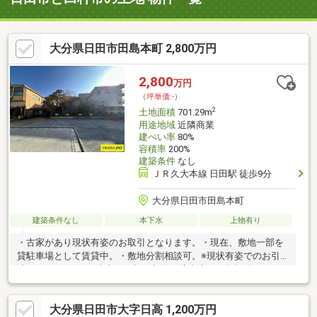
大分県日田市田島本町 2,800万円
2,800
万円
（坪単価:-）
2
土地面積
701.29m
用途地域
近隣商業
建ぺい率
80%
容積率
200%
建築条件
なし
ＪＲ久大本線 日田駅 徒歩9分
大分県日田市田島本町
建築条件なし
本下水
上物有り
・古家があり現状有姿のお取引となります。・現在、敷地一部を
貸駐車場として賃貸中。・敷地分割相談可。※現状有姿でのお引
渡しになります。※売主は一切の契約不適合責任を負担致しませ
んので、あらかじめご了承願います。※近隣での路上駐車や無断
駐車、無断撮影等はご遠慮願います。
大分県日田市大字日高 1,200万円