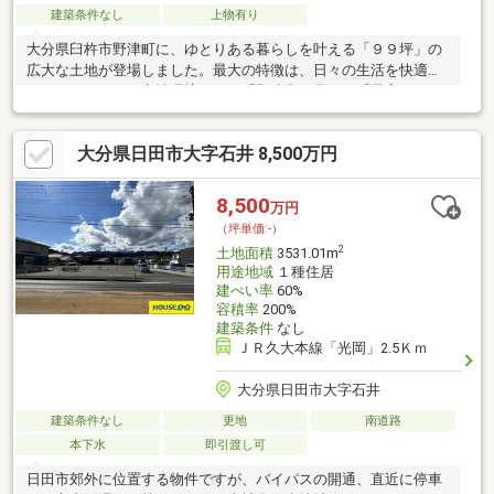
建築条件なし
上物有り
大分県臼杵市野津町に、ゆとりある暮らしを叶える「９９坪」の
広大な土地が登場しました。最大の特徴は、日々の生活を快適に
サポートするその立地環境です。「野津郵便局」と「最寄りのバ
ス停」がどちらも徒歩約１分という近さにあり車を手放した後の
シニアライフや、小さなお子様がいるご家庭でも安心して暮らせ
大分県日田市大字石井 8,500万円
ます。９９坪という贅沢な敷地面積があるため、設計の自由度は
高くワンフロアで移動がスムーズな「理想の平屋住宅」車を複数
台停められる「広々とした駐車スペース」週末の趣味が充実する
8,500
万円
「家庭菜園やガーデニングスペース」これらすべてを同時に叶え
（坪単価:-）
るプランニングが可能です。周辺は緑豊かで穏やかな空気が流れ
2
土地面積
3531.01m
用途地域
１種住居
建ぺい率
60%
容積率
200%
建築条件
なし
ＪＲ久大本線「光岡」2.5Ｋｍ
大分県日田市大字石井
建築条件なし
更地
南道路
本下水
即引渡し可
日田市郊外に位置する物件ですが、バイパスの開通、直近に停車