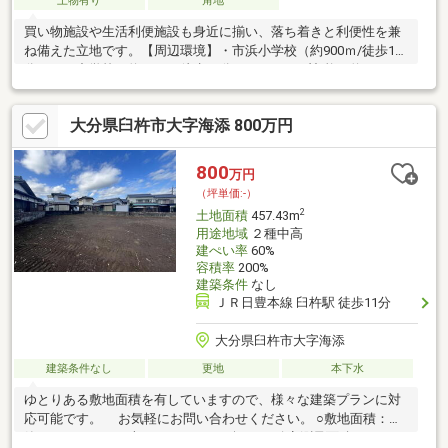
上物有り
角地
買い物施設や生活利便施設も身近に揃い、落ち着きと利便性を兼
ね備えた立地です。【周辺環境】・市浜小学校（約900ｍ/徒歩12
分）・西中学校（約850ｍ/徒歩11分）・サンリブ臼杵（約750ｍ/
徒歩10分）・セブンイレブン 臼杵江無田店（約1000ｍ/徒歩13
分）
大分県臼杵市大字海添 800万円
800
万円
（坪単価:-）
2
土地面積
457.43m
用途地域
２種中高
建ぺい率
60%
容積率
200%
建築条件
なし
ＪＲ日豊本線 臼杵駅 徒歩11分
大分県臼杵市大字海添
建築条件なし
更地
本下水
ゆとりある敷地面積を有していますので、様々な建築プランに対
応可能です。 お気軽にお問い合わせください。 ○敷地面積：公
簿４５７．４３平米（１３８．３７坪） ＊確定測量面積：515.24