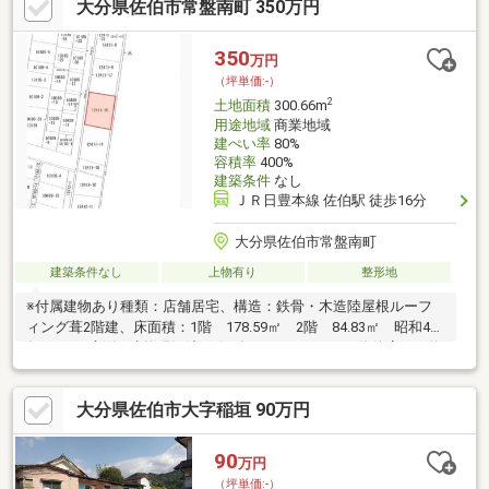
大分県佐伯市常盤南町 350万円
350
万円
（坪単価:-）
2
土地面積
300.66m
用途地域
商業地域
建ぺい率
80%
容積率
400%
建築条件
なし
ＪＲ日豊本線 佐伯駅 徒歩16分
大分県佐伯市常盤南町
建築条件なし
上物有り
整形地
※付属建物あり種類：店舗居宅、構造：鉄骨・木造陸屋根ルーフ
ィング葺2階建、床面積：1階 178.59㎡ 2階 84.83㎡ 昭和46
年10月5日新築※建物現況渡し☆ダイソー＆アオヤマ佐伯店まで約
70ｍ（徒歩10分）☆ファミリーマート佐伯常盤南店まで130ｍ
（徒歩2分）☆佐伯郵便局まで200ｍ（徒歩3分）☆市立佐伯東小
大分県佐伯市大字稲垣 90万円
学校まで370ｍ（徒歩5分）☆佐伯市役所まで480ｍ（車で1分）
90
万円
（坪単価:-）