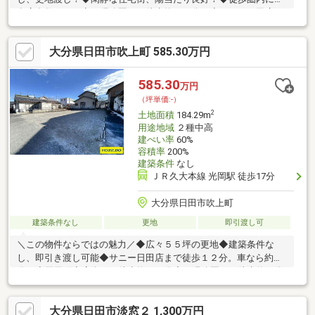
食店多数あり！◆月隈公園まで徒歩約１０分！◆サニー日田店ま
で徒歩約１１分！◆豆田町商店街徒歩約１３分！◆光岡小学校徒
歩約１０分！☆内覧ツアー☆気になる物件を全て弊社でまとめて
大分県日田市吹上町 585.30万円
ご内覧いただけます。物件選びからお引渡しまで『ハウスドゥ日
田』が全力でサポートします。☆全国730店舗以上展開！☆ハウ
スドゥだからこその豊富な情報量と実績を生かし、お客様の夢の
585.30
万円
マイホーム探しを全力でサポートいたします！
（坪単価:-）
2
土地面積
184.29m
用途地域
２種中高
建ぺい率
60%
容積率
200%
建築条件
なし
ＪＲ久大本線 光岡駅 徒歩17分
大分県日田市吹上町
建築条件なし
更地
即引渡し可
＼この物件ならではの魅力／◆広々５５坪の更地◆建築条件な
し、即引き渡し可能◆サニー日田店まで徒歩１２分。車なら約３
分！◆豆田町商店街まで徒歩約１３分◆月隈公園まで徒歩約９分
◆徒歩圏内に飲食店多数！☆内覧ツアー☆気になる物件を全て弊
社でまとめてご内覧いただけます。物件選びからお引渡しまで
大分県日田市淡窓２ 1,300万円
『ハウスドゥ日田』が全力でサポートします。☆全国730店舗以