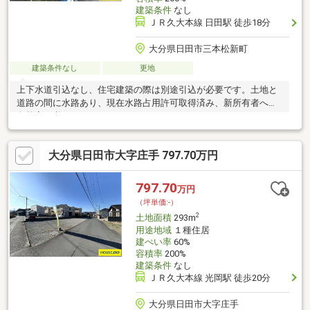
建築条件
なし
ＪＲ久大本線 日田駅 徒歩18分
大分県日田市三本松新町
建築条件なし
更地
上下水道引込なし、住宅建築の際は別途引込が必要です。土地と
道路の間に水路あり、現在水路占用許可取得済み、新所有者への
名義変更必要
大分県日田市大字庄手 797.70万円
797.70
万円
（坪単価:-）
2
土地面積
293m
用途地域
１種住居
建ぺい率
60%
容積率
200%
建築条件
なし
ＪＲ久大本線 光岡駅 徒歩20分
大分県日田市大字庄手