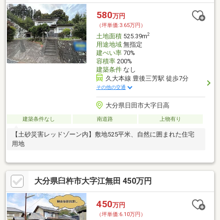
合せください。・南側隣地がアパート駐車場のため、日当たり良
好・地区の行事はほとんどありません。
580
万円
（坪単価:3.65万円）
2
土地面積
525.39m
用途地域
無指定
建ぺい率
70%
容積率
200%
建築条件
なし
久大本線 豊後三芳駅 徒歩7分
その他の交通
大分県日田市大字日高
建築条件なし
南道路
上物有り
【土砂災害レッドゾーン内】敷地525平米、自然に囲まれた住宅
用地
大分県臼杵市大字江無田 450万円
450
万円
（坪単価:6.10万円）