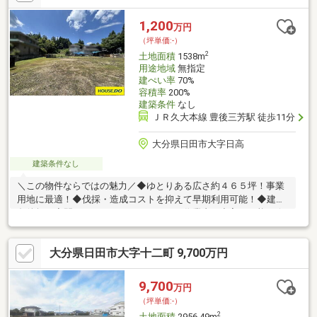
1,200
万円
（坪単価:-）
2
土地面積
1538m
用途地域
無指定
建ぺい率
70%
容積率
200%
建築条件
なし
ＪＲ久大本線 豊後三芳駅 徒歩11分
大分県日田市大字日高
建築条件なし
＼この物件ならではの魅力／◆ゆとりある広さ約４６５坪！事業
用地に最適！◆伐採・造成コストを抑えて早期利用可能！◆建築
条件無し◆間口４メートル！トラック・作業者も出入り可能！☆
内覧ツアー☆気になる物件を全て弊社でまとめてご内覧いただけ
ます。物件選びからお引渡しまで『ハウスドゥ日田』が全力でサ
大分県日田市大字十二町 9,700万円
ポートします。☆全国730店舗以上展開！☆ハウスドゥだからこ
その豊富な情報量と実績を生かし、お客様の夢のマイホーム探し
を全力でサポートいたします！
9,700
万円
（坪単価:-）
2
土地面積
2956.49m