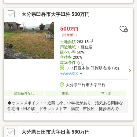
平米
大分県臼杵市大字臼杵 500万円
500
万円
（坪単価:-）
2
土地面積
283.15m
用途地域
１種住居
建ぺい率
60%
容積率
200%
建築条件
なし
ＪＲ日豊本線 臼杵駅 徒歩19分
その他の交通
大分県臼杵市大字臼杵
建築条件なし
更地
本下水
◆オススメポイント・近隣に小、中学校があり、活気ある閑静な
住宅街・臼杵駅、ドラックストア、病院、市役所、徒歩圏内で、
生活しやすい環境。・建築条件なし・現況建物なし・グルメスポ
ットが周辺に多数あり、食べ歩きコースにも人気エリア・前面道
路に上下水道配管あり（引き込みは別途必要、受益者負担金な
大分県日田市大字日高 580万円
し）・敷地内電柱あり（年間使用料がもらえる）※詳しくはお問