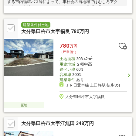
する市内循環バス等によって、車社会の当地域ではむしろアクセ
ス良好な立地となっています。〇ひたはしり号「石井バス停」ま
で約60m（徒歩1分）
建築条件付土地
大分県臼杵市大字福良 780万円
780
万円
（坪単価:-）
2
土地面積
208.42m
用途地域
２種中高
建ぺい率
60%
容積率
200%
建築条件
あり
ＪＲ日豊本線 上臼杵駅 徒歩8分
大分県臼杵市大字福良
更地
大分県臼杵市大字江無田 348万円