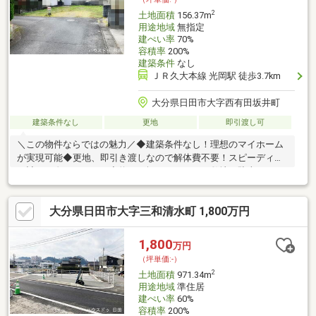
2
土地面積
156.37m
用途地域
無指定
建ぺい率
70%
容積率
200%
建築条件
なし
ＪＲ久大本線 光岡駅 徒歩3.7km
大分県日田市大字西有田坂井町
建築条件なし
更地
即引渡し可
＼この物件ならではの魅力／◆建築条件なし！理想のマイホーム
が実現可能◆更地、即引き渡しなので解体費不要！スピーディー
に計画を進められる！◆約３７坪！ゆとりある敷地で駐車スペー
スやお庭の確保も可能！☆内覧ツアー☆気になる物件を全て弊社
でまとめてご内覧いただけます。物件選びからお引渡しまで『ハ
大分県日田市大字三和清水町 1,800万円
ウスドゥ日田』が全力でサポートします。☆全国730店舗以上展
開！☆ハウスドゥだからこその豊富な情報量と実績を生かし、お
客様の夢のマイホーム探しを全力でサポートいたします！
1,800
万円
（坪単価:-）
2
土地面積
971.34m
用途地域
準住居
建ぺい率
60%
容積率
200%