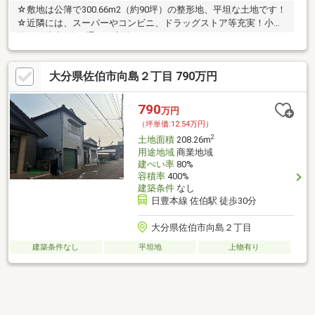
☆敷地は公簿で300.66m2（約90坪）の整形地、平坦な土地です！
☆近隣には、スーパーやコンビニ、ドラッグストア等充実！小学
校まで徒歩5分で通える立地です♪
大分県佐伯市向島２丁目 790万円
790
万円
（坪単価:12.54万円）
2
土地面積
208.26m
用途地域
商業地域
建ぺい率
80%
容積率
400%
建築条件
なし
日豊本線 佐伯駅 徒歩30分
大分県佐伯市向島２丁目
建築条件なし
平坦地
上物有り