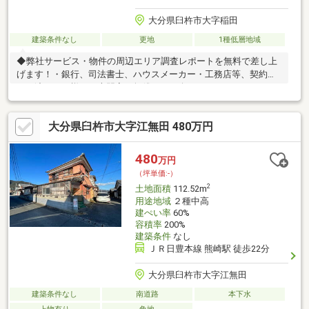
大分県臼杵市大字稲田
建築条件なし
更地
1種低層地域
◆弊社サービス・物件の周辺エリア調査レポートを無料で差し上
げます！・銀行、司法書士、ハウスメーカー・工務店等、契約か
らお渡しまで様々な専門家を無償でご紹介できるのでワンストッ
プでお任せください！◆オススメポイント・閑静な住宅街・広々
約369坪・建築条件なし・小学校近くで子育て世代にオススメ・
大分県臼杵市大字江無田 480万円
JR熊崎駅近く・諸条件相談可！！お気軽にお問い合わせくださ
い。
480
万円
（坪単価:-）
2
土地面積
112.52m
用途地域
２種中高
建ぺい率
60%
容積率
200%
建築条件
なし
ＪＲ日豊本線 熊崎駅 徒歩22分
大分県臼杵市大字江無田
建築条件なし
南道路
本下水