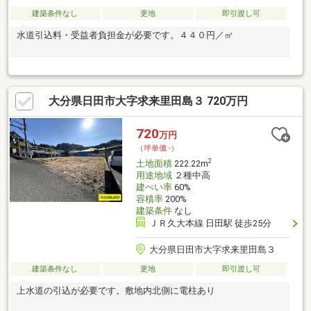
建築条件なし
更地
即引渡し可
水道引込料・受益者負担金が必要です。４４０円／㎡
大分県日田市大字求来里田島３ 720万円
720
万円
（坪単価:-）
2
土地面積
222.22m
用途地域
２種中高
建ぺい率
60%
容積率
200%
建築条件
なし
ＪＲ久大本線 日田駅 徒歩25分
大分県日田市大字求来里田島３
建築条件なし
更地
即引渡し可
上水道の引込が必要です。敷地内北側に電柱あり