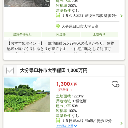
建ぺい率
70%
容積率
200%
建築条件
なし
ＪＲ久大本線 豊後三芳駅 徒歩7分
大分県日田市大字日高
建築条件なし
南道路
上物有り
【おすすめポイント】・敷地面積525.39平米の広さがあり、建物
配置や庭づくりにゆとりが持てます。・住宅用地として利用可能
で、建物付きのため現況を活かしながら計画も検討できます。・
公営上下水道が整備されており、生活インフラ面も安心です。・
周囲は自然に囲まれた環境で、落ち着いた住環境の中、日々の暮
大分県臼杵市大字稲田 1,300万円
らしを送ることができます。・喧騒から距離を置き、静かな場所
でゆったり過ごしたい方に適した立地です。
1,300
万円
（坪単価:-）
2
土地面積
1220m
用途地域
１種低層
建ぺい率
50%
容積率
100%
建築条件
なし
ＪＲ日豊本線 熊崎駅 徒歩12分
その他の交通