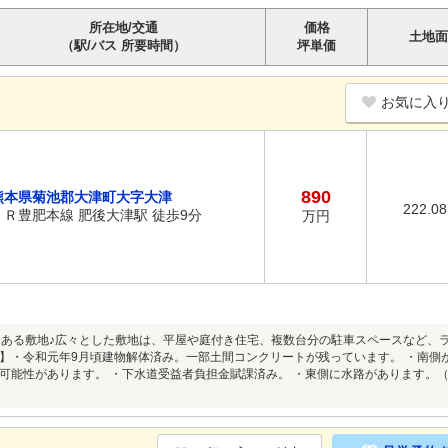
所在地/交通
価格
土地面
（駅/バス 所要時間）
坪単価
お気に入
890
熊本県菊池郡大津町大字大津
222.0
ＪＲ豊肥本線 肥後大津駅 徒歩9分
万円
りある敷地♪広々とした敷地は、平屋や庭付き住宅、複数台分の駐車スペースなど、
】・令和元年9月頃建物解体済み。一部土間コンクリートが残っています。 ・南側
可能性があります。 ・下水道受益者負担金賦課済み。 ・東側に水路があります。（