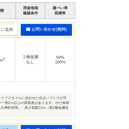
用途地域
建ぺい率
積
建築条件
容積率
お問い合わせ(無料)
りに追加
２種低層
50%
2
8m
なし
100%
ライフスタイルに合わせた住まいづくりが可
が一部2ｍ以上の高低差があります。がけ条例
大津町管理）・高さ制限12ｍ（第2種低層住