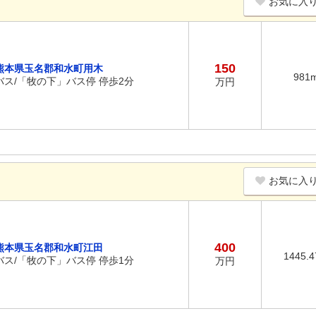
お気に入
150
熊本県玉名郡和水町用木
981
バス/「牧の下」バス停 停歩2分
万円
お気に入
400
熊本県玉名郡和水町江田
1445.
バス/「牧の下」バス停 停歩1分
万円