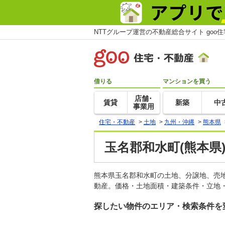
NTTグループ運営の不動産総合サイト goo
借りる
マンションを買う
店舗･
賃貸
新築
中
事業用
住宅・不動産
>
土地
>
九州・沖縄
>
熊本県
玉名郡和水町(熊本県
熊本県玉名郡和水町の土地、分譲地、売
動産。価格・土地面積・建築条件・立地・
探したい物件のエリア・検索条件を