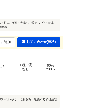
DK／駐車2台可・大津小学校徒歩7分／大津中
給湯器
お問い合わせ(無料)
りに追加
１種中高
60%
2
3m
なし
200%
れていないがけ下にある為、建築する際は建物