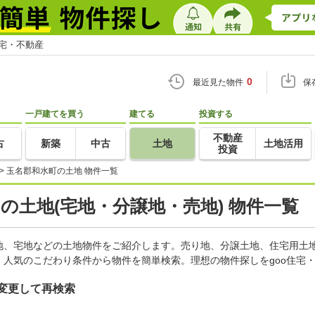
住宅・不動産
0
最近見た物件
保
一戸建てを買う
建てる
投資する
不動産
古
新築
中古
土地
土地活用
投資
>
玉名郡和水町の土地 物件一覧
)の土地(宅地・分譲地・売地) 物件一覧
地、宅地などの土地物件をご紹介します。売り地、分譲土地、住宅用土地
人気のこだわり条件から物件を簡単検索。理想の物件探しをgoo住宅
変更して再検索