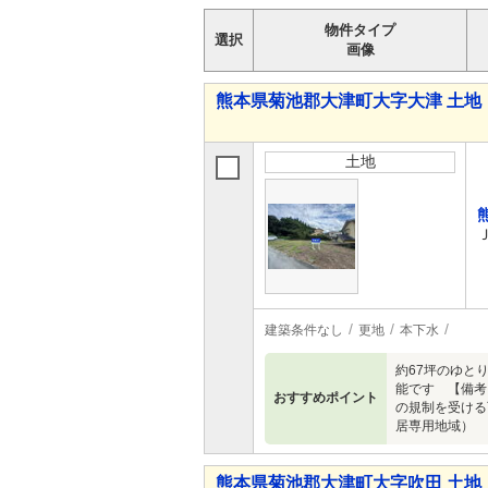
物件タイプ
選択
画像
熊本県菊池郡大津町大字大津 土地
土地
建築条件なし
更地
本下水
約67坪のゆと
能です 【備考
おすすめポイント
の規制を受ける
居専用地域）
熊本県菊池郡大津町大字吹田 土地