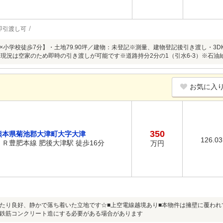
即引渡し可
×小学校徒歩7分】・土地79.90坪／建物：未登記※測量、建物登記後引き渡し・3
・現況は空家のため即時の引き渡しが可能です※道路持分2分の1（引水6-3）※石油
お気に入
350
熊本県菊池郡大津町大字大津
126.0
ＪＲ豊肥本線 肥後大津駅 徒歩16分
万円
たり良好、静かで落ち着いた立地です☆■上空電線越境あり■本物件は擁壁に覆わ
鉄筋コンクリート造にする必要がある場合があります