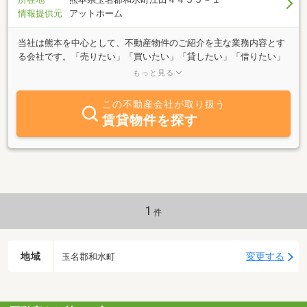
情報提供元
アットホーム
当社は熊本を中心として、不動産物件のご紹介を主な業務内容とす
る会社です。「売りたい」「買いたい」「貸したい」「借りたい」
でも気になることが...なんて相談も秘密厳守でお応えしておりま
もっと見る
す。見落としがちなポイントもきめ細かくアドバイスさせていただ
きます。おまかせくださいませ。
この不動産会社が取り扱う
賃貸物件を探す
1
件
地域
変更する
玉名郡和水町