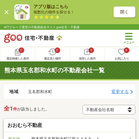
アプリ版はこちら
開く
複数社の物件を探せる！
NTTグループ運営の不動産総合サイト goo住宅・不動産
0
0
0
0
最近検索した条件
最近見た物件
保存した条件
お気に入り
熊本県玉名郡和水町の不動産会社一覧
地域
変更する
玉名郡和水町
全1
件
が該当しました。
おおむら不動産
所在地
熊本県玉名郡和水町江田４４５５－１