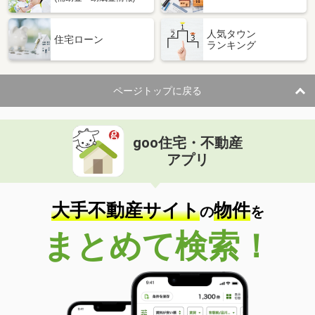
人気タウン
住宅ローン
ランキング
ページトップに戻る
goo住宅・不動産
アプリ
大手不動産サイト
物件
の
を
まとめて検索！