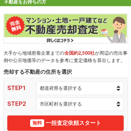
不動産をお持ちの方
大手から地域密着企業までの
全国約2,500社
が周辺の売出事
例や公示地価等のデータを参考に査定価格を算出します。
売却する不動産の住所を選択
STEP1
STEP2
一括査定依頼スタート
無料