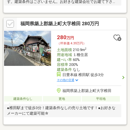
す。建築条件はございません。お好きな建築会社でお建て下さ
い。
福岡県築上郡築上町大字椎田 280万円
280
万円
（坪単価:4.39万円）
2
土地面積
210.9m
用途地域
１種住居
建ぺい率
60%
容積率
200%
建築条件
なし
日豊本線 椎田駅 徒歩3分
その他の交通
福岡県築上郡築上町大字椎田
建築条件なし
更地
平坦地
●椎田駅まで徒歩3分！建築条件なしの売り土地です！●お好きな
メーカーにて建築可能☆