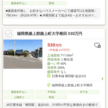
建築条件なし
更地
■建築条件無し お好きなハウスメーカーにて建築可□土地面積：
750.34㎡（約226.97坪）■JR椎田駅まで徒歩4分～おすすめポイン
ト～築上町コミュニティバス「椎田駅停」まで徒歩4分福屋工務店
にて建物プランを無料で作成させていただきますお気軽にご相談
下さいませ～ライフインフォメーション～椎田小学校 約670m椎
福岡県築上郡築上町大字椎田 530万円
田中学校 約1100mローソン椎田天神店 約420mルミエール椎田
店 約2320m築上町役場 約770m弊社の営業時間内（木曜日～月
曜日、10時～19時、一部例外有）であれば、いつでもご見学可能
530
万円
です。お気軽にお問合せ下さいませ。
（坪単価:2.47万円）
2
土地面積
711.65m
用途地域
１種住居
建ぺい率
60%
容積率
200%
建築条件
なし
日豊本線 椎田駅 徒歩3分
福岡県築上郡築上町大字椎田
建築条件なし
平坦地
本下水
上物有り
角地
JR日豊本線「椎田駅」徒歩3分。215坪の平坦な東南向きの敷地で