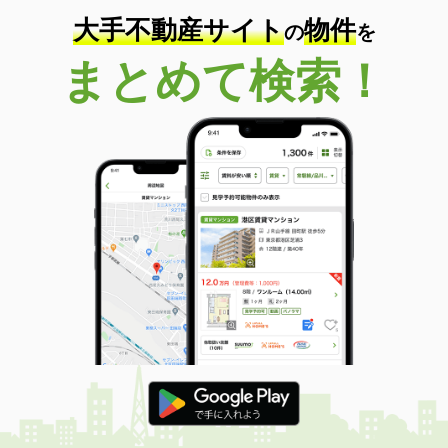
大手不動産サイト
物件
の
を
まとめて検索！