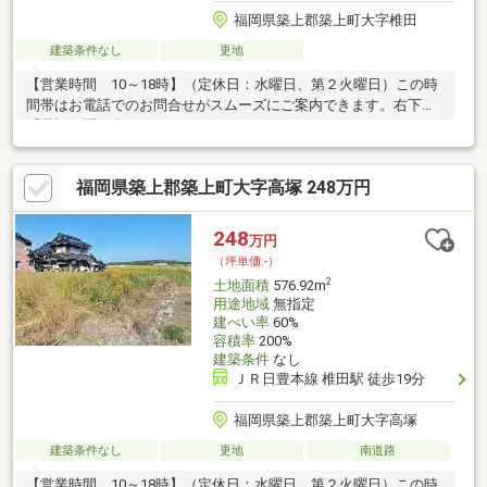
福岡県築上郡築上町大字椎田
建築条件なし
更地
【営業時間 10～18時】（定休日：水曜日、第２火曜日）この時
間帯はお電話でのお問合せがスムーズにご案内できます。右下の
「電話で問い合わせ」ボタンをタッチ♪
福岡県築上郡築上町大字高塚 248万円
248
万円
（坪単価:-）
2
土地面積
576.92m
用途地域
無指定
建ぺい率
60%
容積率
200%
建築条件
なし
ＪＲ日豊本線 椎田駅 徒歩19分
福岡県築上郡築上町大字高塚
建築条件なし
更地
南道路
【営業時間 10～18時】（定休日：水曜日、第２火曜日）この時