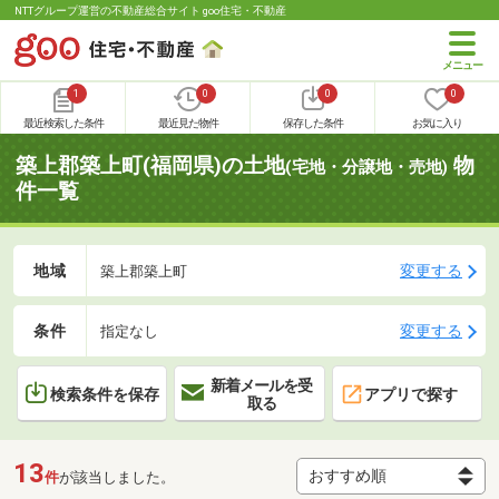
NTTグループ運営の不動産総合サイト goo住宅・不動産
1
0
0
0
最近検索した条件
最近見た物件
保存した条件
お気に入り
築上郡築上町(福岡県)の土地
物
(宅地・分譲地・売地)
件一覧
地域
変更する
築上郡築上町
条件
変更する
指定なし
新着メールを受
検索条件を保存
アプリで探す
取る
13
件
が該当しました。