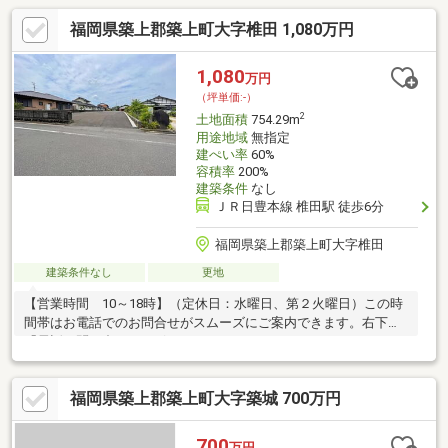
福岡県築上郡築上町大字椎田 1,080万円
1,080
万円
（坪単価:-）
2
土地面積
754.29m
用途地域
無指定
建ぺい率
60%
容積率
200%
建築条件
なし
ＪＲ日豊本線 椎田駅 徒歩6分
福岡県築上郡築上町大字椎田
建築条件なし
更地
【営業時間 10～18時】（定休日：水曜日、第２火曜日）この時
間帯はお電話でのお問合せがスムーズにご案内できます。右下の
「電話で問い合わせ」ボタンをタッチ♪
福岡県築上郡築上町大字築城 700万円
700
万円