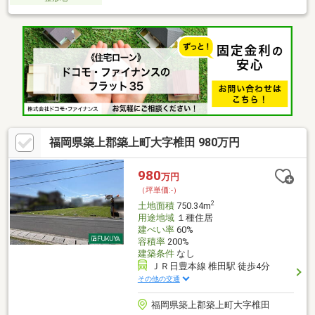
福岡県築上郡築上町大字椎田 980万円
980
万円
（坪単価:-）
2
土地面積
750.34m
用途地域
１種住居
建ぺい率
60%
容積率
200%
建築条件
なし
ＪＲ日豊本線 椎田駅 徒歩4分
その他の交通
福岡県築上郡築上町大字椎田