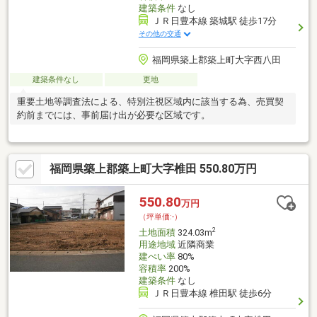
建築条件
なし
ＪＲ日豊本線 築城駅 徒歩17分
その他の交通
福岡県築上郡築上町大字西八田
建築条件なし
更地
重要土地等調査法による、特別注視区域内に該当する為、売買契
約前までには、事前届け出が必要な区域です。
福岡県築上郡築上町大字椎田 550.80万円
550.80
万円
（坪単価:-）
2
土地面積
324.03m
用途地域
近隣商業
建ぺい率
80%
容積率
200%
建築条件
なし
ＪＲ日豊本線 椎田駅 徒歩6分