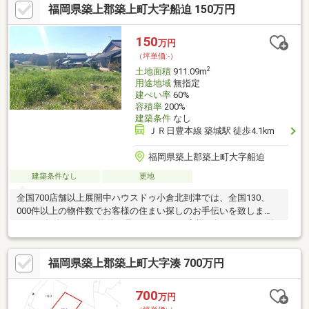
福岡県築上郡築上町大字船迫 150万円
150
万円
（坪単価:-）
2
土地面積
911.09m
用途地域
無指定
建ぺい率
60%
容積率
200%
建築条件
なし
ＪＲ日豊本線 築城駅 徒歩4.1km
福岡県築上郡築上町大字船迫
建築条件なし
更地
全国700店舗以上展開中ハウスドゥ小倉北到津では、全国130、
000件以上の物件数でお客様の住まい探しのお手伝いを致しま
す。ご条件にあった物件が見つからないお客様、探しはじめで物
件情報がほしいお客様などに当店は、おすすめです。お家購入に
ついてのご相談、購入時にかかる諸費用、住宅ローン、相続の相
福岡県築上郡築上町大字湊 700万円
談等お家の事ならすべて対応させて頂きます。いろいろな解決策
をご提案させて頂きます。詳しくはお問合せください!! 見るだ
け、聞くだけ全て無料です。
700
万円