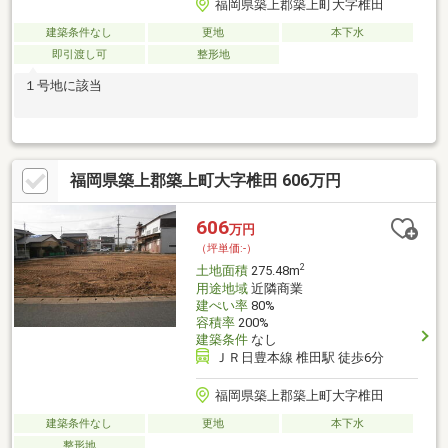
福岡県築上郡築上町大字椎田
建築条件なし
更地
本下水
即引渡し可
整形地
１号地に該当
福岡県築上郡築上町大字椎田 606万円
606
万円
（坪単価:-）
2
土地面積
275.48m
用途地域
近隣商業
建ぺい率
80%
容積率
200%
建築条件
なし
ＪＲ日豊本線 椎田駅 徒歩6分
福岡県築上郡築上町大字椎田
建築条件なし
更地
本下水
整形地