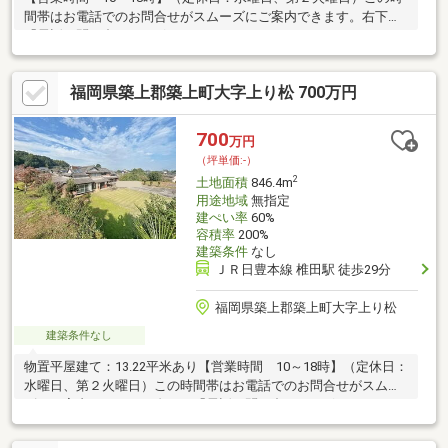
間帯はお電話でのお問合せがスムーズにご案内できます。右下の
「電話で問い合わせ」ボタンをタッチ♪
福岡県築上郡築上町大字上り松 700万円
700
万円
（坪単価:-）
2
土地面積
846.4m
用途地域
無指定
建ぺい率
60%
容積率
200%
建築条件
なし
ＪＲ日豊本線 椎田駅 徒歩29分
福岡県築上郡築上町大字上り松
建築条件なし
物置平屋建て：13.22平米あり【営業時間 10～18時】（定休日：
水曜日、第２火曜日）この時間帯はお電話でのお問合せがスムー
ズにご案内できます。右下の「電話で問い合わせ」ボタンをタッ
チ♪