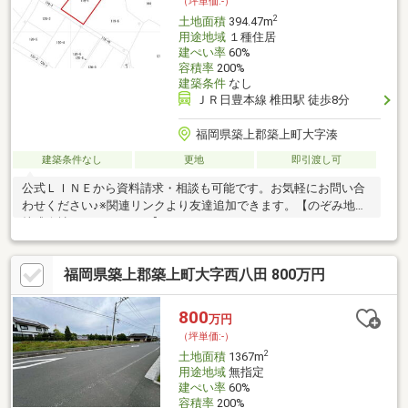
（坪単価:-）
2
土地面積
394.47m
用途地域
１種住居
建ぺい率
60%
容積率
200%
建築条件
なし
ＪＲ日豊本線 椎田駅 徒歩8分
福岡県築上郡築上町大字湊
建築条件なし
更地
即引渡し可
公式ＬＩＮＥから資料請求・相談も可能です。お気軽にお問い合
わせください♪※関連リンクより友達追加できます。【のぞみ地所
株式会社：092-409-7799】
福岡県築上郡築上町大字西八田 800万円
800
万円
（坪単価:-）
2
土地面積
1367m
用途地域
無指定
建ぺい率
60%
容積率
200%