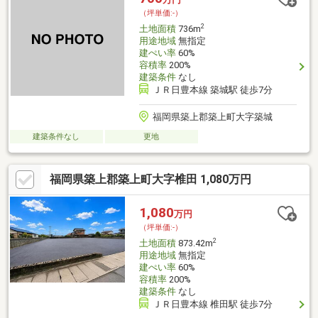
（坪単価:-）
2
土地面積
736m
用途地域
無指定
建ぺい率
60%
容積率
200%
建築条件
なし
ＪＲ日豊本線 築城駅 徒歩7分
福岡県築上郡築上町大字築城
建築条件なし
更地
福岡県築上郡築上町大字椎田 1,080万円
1,080
万円
（坪単価:-）
2
土地面積
873.42m
用途地域
無指定
建ぺい率
60%
容積率
200%
建築条件
なし
ＪＲ日豊本線 椎田駅 徒歩7分