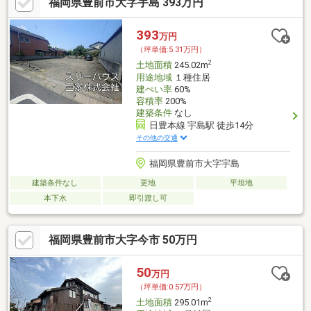
福岡県豊前市大字宇島 393万円
ンイレブン豊前警察署前店まで750ｍ（徒歩10分）・ゆめマート
豊前まで2300ｍ（車5分）・JA福岡京築 豊前ふれあい市場まで
1200ｍ（徒歩15分）・アタックス豊前店まで1300ｍ（徒歩17
393
万円
分）・ドラッグストアモリ フレスポくぼてんタウン店まで1200ｍ
（坪単価:5.31万円）
（徒歩15分）
2
土地面積
245.02m
用途地域
１種住居
建ぺい率
60%
容積率
200%
建築条件
なし
日豊本線 宇島駅 徒歩14分
その他の交通
福岡県豊前市大字宇島
建築条件なし
更地
平坦地
本下水
即引渡し可
福岡県豊前市大字今市 50万円
50
万円
（坪単価:0.57万円）
2
土地面積
295.01m