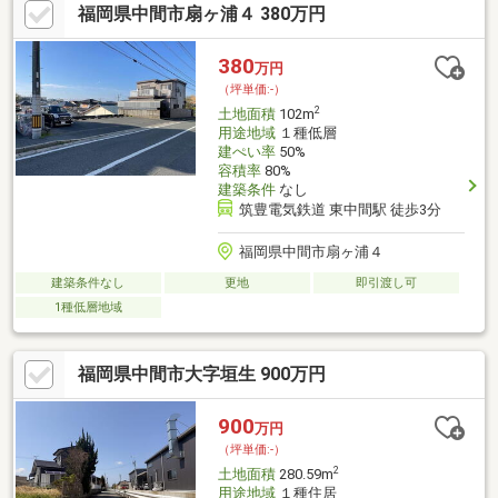
福岡県中間市扇ヶ浦４ 380万円
380
万円
（坪単価:-）
2
土地面積
102m
用途地域
１種低層
建ぺい率
50%
容積率
80%
建築条件
なし
筑豊電気鉄道 東中間駅 徒歩3分
福岡県中間市扇ヶ浦４
建築条件なし
更地
即引渡し可
1種低層地域
福岡県中間市大字垣生 900万円
900
万円
（坪単価:-）
2
土地面積
280.59m
用途地域
１種住居