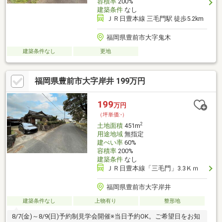
容積率
200%
建築条件
なし
ＪＲ日豊本線 三毛門駅 徒歩5.2km
福岡県豊前市大字鬼木
建築条件なし
更地
福岡県豊前市大字岸井 199万円
199
万円
（坪単価:-）
2
土地面積
451m
用途地域
無指定
建ぺい率
60%
容積率
200%
建築条件
なし
ＪＲ日豊本線「三毛門」3.3Ｋｍ
福岡県豊前市大字岸井
建築条件なし
上物有り
整形地
8/7(金)～8/9(日)予約制見学会開催※当日予約OK。ご希望日をお知