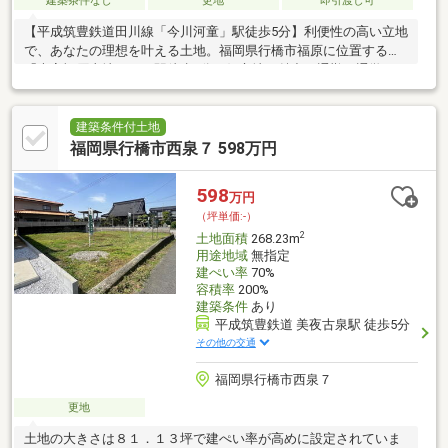
建築条件なし
更地
即引渡し可
【平成筑豊鉄道田川線「今川河童」駅徒歩5分】利便性の高い立地
で、あなたの理想を叶える土地。福岡県行橋市福原に位置する
「大字福原土地」は、駅徒歩5分の好立地が魅力。通勤・通学、お
出かけにも便利なアクセスで、日々の暮らしにゆとりをもたらし
ます。平成筑豊鉄道田川線「美夜古泉」駅からも徒歩9分、日豊本
線「南行橋」駅も徒歩圏内で、複数路線利用可能な快適なロケー
建築条件付土地
ションです。
福岡県行橋市西泉７ 598万円
598
万円
（坪単価:-）
2
土地面積
268.23m
用途地域
無指定
建ぺい率
70%
容積率
200%
建築条件
あり
平成筑豊鉄道 美夜古泉駅 徒歩5分
その他の交通
福岡県行橋市西泉７
更地
土地の大きさは８１．１３坪で建ぺい率が高めに設定されていま