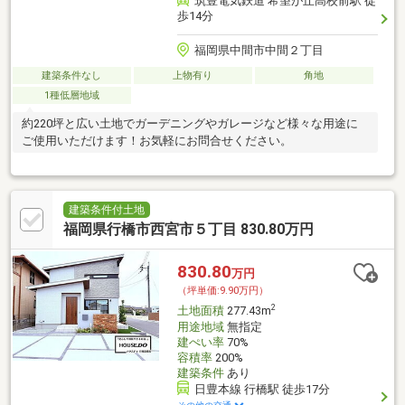
筑豊電気鉄道 希望が丘高校前駅 徒
歩14分
福岡県中間市中間２丁目
建築条件なし
上物有り
角地
1種低層地域
約220坪と広い土地でガーデニングやガレージなど様々な用途に
ご使用いただけます！お気軽にお問合せください。
建築条件付土地
福岡県行橋市西宮市５丁目 830.80万円
830.80
万円
（坪単価:9.90万円）
2
土地面積
277.43m
用途地域
無指定
建ぺい率
70%
容積率
200%
建築条件
あり
日豊本線 行橋駅 徒歩17分