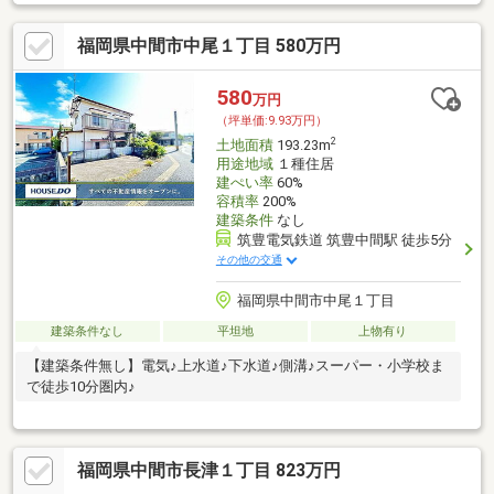
福岡県中間市中尾１丁目 580万円
580
万円
（坪単価:9.93万円）
2
土地面積
193.23m
用途地域
１種住居
建ぺい率
60%
容積率
200%
建築条件
なし
筑豊電気鉄道 筑豊中間駅 徒歩5分
その他の交通
福岡県中間市中尾１丁目
建築条件なし
平坦地
上物有り
【建築条件無し】電気♪上水道♪下水道♪側溝♪スーパー・小学校ま
で徒歩10分圏内♪
福岡県中間市長津１丁目 823万円