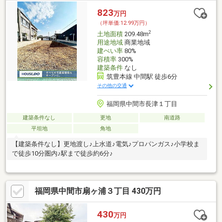
823
万円
（坪単価:12.99万円）
2
土地面積
209.48m
用途地域
商業地域
建ぺい率
80%
容積率
300%
建築条件
なし
筑豊本線 中間駅 徒歩6分
その他の交通
福岡県中間市長津１丁目
建築条件なし
更地
南道路
平坦地
角地
【建築条件なし】更地渡し♪上水道♪電気♪プロパンガス♪小学校ま
で徒歩10分圏内♪駅まで徒歩約6分♪
福岡県中間市扇ヶ浦３丁目 430万円
430
万円