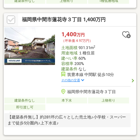
建築条件なし
上物有り
1種低層地域
福岡県中間市蓮花寺３丁目 1,400万円
1,400
万円
（坪単価:4.97万円）
2
土地面積
931.31m
用途地域
１種住居
建ぺい率
60%
容積率
200%
建築条件
なし
筑豊本線 中間駅 徒歩10分
その他の交通
福岡県中間市蓮花寺３丁目
建築条件なし
本下水
上物有り
即引渡し可
【建築条件無し】約281坪の広々とした売土地♪小学校・スーパー
まで徒歩5分圏内♪上下水道♪