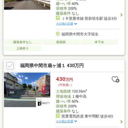
建ぺい率
60%
容積率
200%
建築条件
なし
ＪＲ筑豊本線 筑前垣生駅 徒歩3分
その他の交通
福岡県中間市大字垣生
建築条件なし
南道路
本下水
上物有り
福岡県中間市扇ヶ浦１ 430万円
430
万円
（坪単価:-）
2
土地面積
130.36m
用途地域
１種中高
建ぺい率
60%
容積率
200%
建築条件
なし
筑豊電気鉄道 東中間駅 徒歩4分
その他の交通