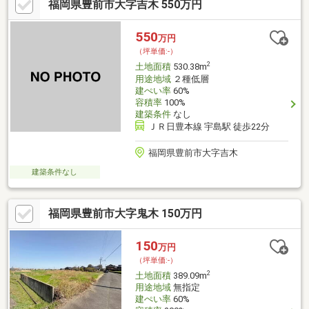
福岡県豊前市大字吉木 550万円
550
万円
（坪単価:-）
2
土地面積
530.38m
用途地域
２種低層
建ぺい率
60%
容積率
100%
建築条件
なし
ＪＲ日豊本線 宇島駅 徒歩22分
福岡県豊前市大字吉木
建築条件なし
福岡県豊前市大字鬼木 150万円
150
万円
（坪単価:-）
2
土地面積
389.09m
用途地域
無指定
建ぺい率
60%