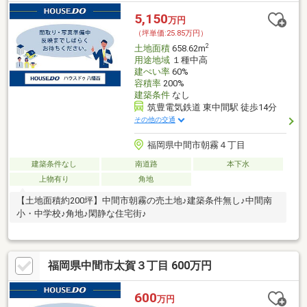
5,150
万円
（坪単価:25.85万円）
2
土地面積
658.62m
用途地域
１種中高
建ぺい率
60%
容積率
200%
建築条件
なし
筑豊電気鉄道 東中間駅 徒歩14分
その他の交通
福岡県中間市朝霧４丁目
建築条件なし
南道路
本下水
上物有り
角地
【土地面積約200坪】中間市朝霧の売土地♪建築条件無し♪中間南
小・中学校♪角地♪閑静な住宅街♪
福岡県中間市太賀３丁目 600万円
600
万円