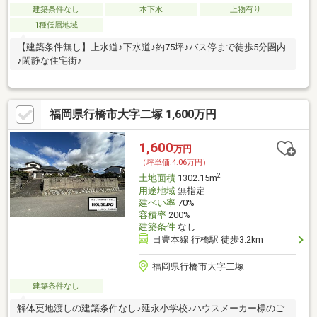
建築条件なし
本下水
上物有り
1種低層地域
【建築条件無し】上水道♪下水道♪約75坪♪バス停まで徒歩5分圏内
♪閑静な住宅街♪
福岡県行橋市大字二塚 1,600万円
1,600
万円
（坪単価:4.06万円）
2
土地面積
1302.15m
用途地域
無指定
建ぺい率
70%
容積率
200%
建築条件
なし
日豊本線 行橋駅 徒歩3.2km
福岡県行橋市大字二塚
建築条件なし
解体更地渡しの建築条件なし♪延永小学校♪ハウスメーカー様のご