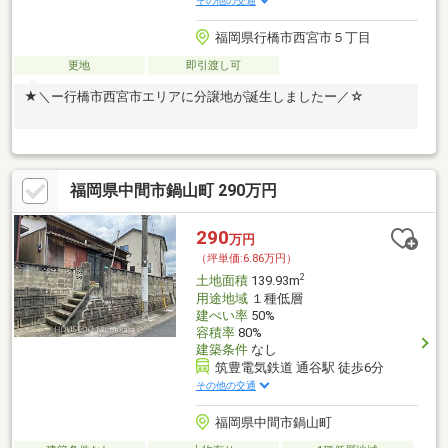
その他の交通
福岡県行橋市西宮市５丁目
更地
即引渡し可
★＼ー行橋市西宮市エリアに分譲地が誕生しましたー／☆
福岡県中間市鍋山町 290万円
290
万円
（坪単価:6.86万円）
2
土地面積
139.93m
用途地域
１種低層
建ぺい率
50%
容積率
80%
建築条件
なし
筑豊電気鉄道 通谷駅 徒歩6分
その他の交通
福岡県中間市鍋山町