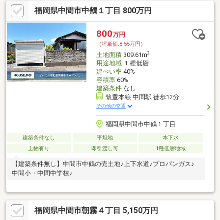
福岡県中間市中鶴１丁目 800万円
800
万円
（坪単価:8.55万円）
2
土地面積
309.61m
用途地域
１種低層
建ぺい率
40%
容積率
60%
建築条件
なし
筑豊本線 中間駅 徒歩12分
その他の交通
福岡県中間市中鶴１丁目
建築条件なし
平坦地
本下水
上物有り
即引渡し可
1種低層地域
【建築条件無し】中間市中鶴の売土地♪上下水道♪プロパンガス♪
中間小・中間中学校♪
福岡県中間市朝霧４丁目 5,150万円