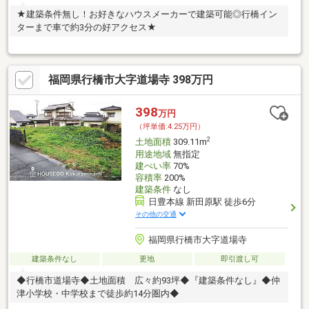
★建築条件無し！お好きなハウスメーカーで建築可能◎行橋イン
ターまで車で約3分の好アクセス★
福岡県行橋市大字道場寺 398万円
398
万円
（坪単価:4.25万円）
2
土地面積
309.11m
用途地域
無指定
建ぺい率
70%
容積率
200%
建築条件
なし
日豊本線 新田原駅 徒歩6分
その他の交通
福岡県行橋市大字道場寺
建築条件なし
更地
即引渡し可
◆行橋市道場寺◆土地面積 広々約93坪◆『建築条件なし』◆仲
津小学校・中学校まで徒歩約14分圏内◆