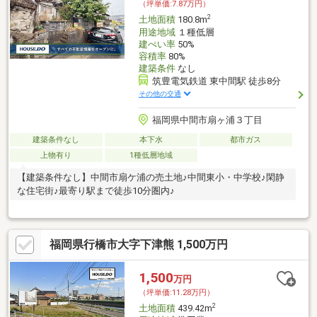
（坪単価:7.87万円）
2
土地面積
180.8m
用途地域
１種低層
建ぺい率
50%
容積率
80%
建築条件
なし
筑豊電気鉄道 東中間駅 徒歩8分
その他の交通
福岡県中間市扇ヶ浦３丁目
建築条件なし
本下水
都市ガス
上物有り
1種低層地域
【建築条件なし】中間市扇ケ浦の売土地♪中間東小・中学校♪閑静
な住宅街♪最寄り駅まで徒歩10分圏内♪
福岡県行橋市大字下津熊 1,500万円
1,500
万円
（坪単価:11.28万円）
2
土地面積
439.42m