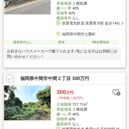
用途地域
１種低層
建ぺい率
40%
容積率
60%
建築条件
なし
筑豊電気鉄道 筑豊香月駅 徒歩14分
福岡県中間市七重町
建築条件なし
更地
1種低層地域
お好きなハウスメーカーで建てられます♪気になる方はお気軽にお
問い合わせください！
福岡県中間市中間２丁目 300万円
300
万円
（坪単価:1.35万円）
2
土地面積
737.71m
用途地域
１種低層
建ぺい率
40%
容積率
60%
建築条件
なし