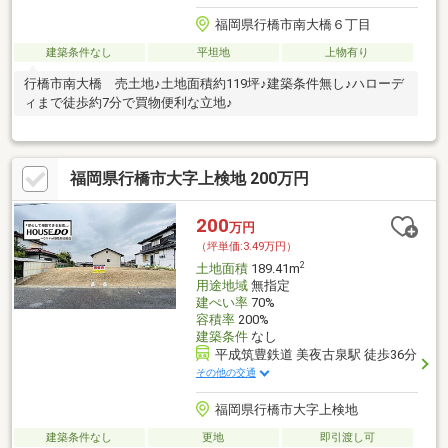
福岡県行橋市南大橋６丁目
建築条件なし
平坦地
上物有り
行橋市南大橋 売土地♪土地面積約119坪♪建築条件無し♪ハローデ
ィまで徒歩約7分で買物便利な立地♪
福岡県行橋市大字上検地 200万円
200
万円
（坪単価:3.49万円）
2
土地面積
189.41m
用途地域
無指定
建ぺい率
70%
容積率
200%
建築条件
なし
平成筑豊鉄道 美夜古泉駅 徒歩36分
その他の交通
福岡県行橋市大字上検地
建築条件なし
更地
即引渡し可