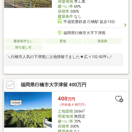
用途地域
準工業
建ぺい率
60%
容積率
200%
建築条件
なし
平成筑豊鉄道 行橋駅 徒歩15分
福岡県行橋市大字下津熊
建築条件なし
更地
南道路
即引渡し可
＼行橋市人気の下津熊に土地情報でました★広々132.92坪♪／
福岡県行橋市大字津留 400万円
400
万円
（坪単価:4.98万円）
2
土地面積
265m
用途地域
無指定
建ぺい率
70%
容積率
200%
建築条件
なし