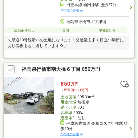
日豊本線 新田原駅 徒歩27分
その他の交通
福岡県行橋市大字津留
建築条件なし
更地
即引渡し可
＼県道10号線沿いの土地になります！交通量も多く目立つ場所に
あり看板用地に適しています☆／
福岡県行橋市南大橋６丁目 850万円
850
万円
（坪単価:7.11万円）
2
土地面積
395.33m
用途地域
無指定
建ぺい率
70%
容積率
200%
建築条件
なし
平成筑豊鉄道 令和コスタ行橋駅 徒
歩10分
その他の交通