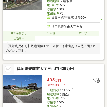
用途地域
２種低層
建ぺい率
60%
容積率
100%
建築条件
なし
日豊本線 宇島駅 徒歩20分
福岡県豊前市大字今市
建築条件なし
平坦地
本下水
上物有り
【民泊利用不可】敷地面積89坪、公営上下水道あり自然に囲まれ
のどかな立地。
福岡県豊前市大字三毛門 435万円
435
万円
（坪単価:5.46万円）
2
土地面積
263.46m
用途地域
無指定
建ぺい率
70%
容積率
200%
建築条件
なし