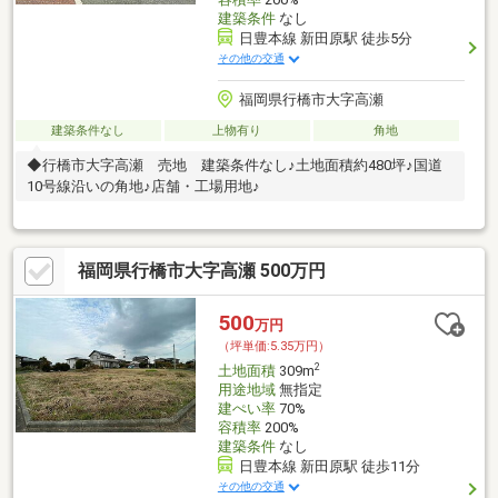
建築条件
なし
日豊本線 新田原駅 徒歩5分
その他の交通
福岡県行橋市大字高瀬
建築条件なし
上物有り
角地
◆行橋市大字高瀬 売地 建築条件なし♪土地面積約480坪♪国道
10号線沿いの角地♪店舗・工場用地♪
福岡県行橋市大字高瀬 500万円
500
万円
（坪単価:5.35万円）
2
土地面積
309m
用途地域
無指定
建ぺい率
70%
容積率
200%
建築条件
なし
日豊本線 新田原駅 徒歩11分
その他の交通