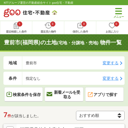
NTTグループ運営の不動産総合サイト goo住宅・不動産
1
0
0
0
最近検索した条件
最近見た物件
保存した条件
お気に入り
豊前市(福岡県)の土地
物件一覧
(宅地・分譲地・売地)
地域
変更する
豊前市
条件
変更する
指定なし
新着メールを受
検索条件を保存
アプリで探す
取る
7
件
が該当しました。