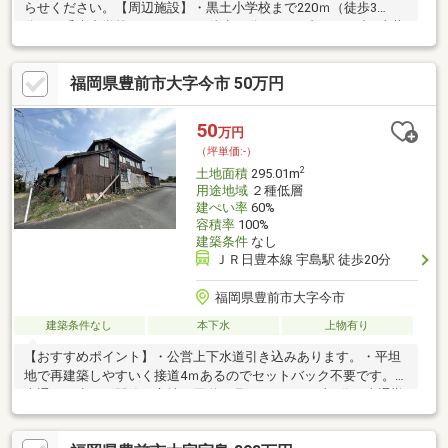
らせください。【周辺施設】・黒土小学校まで220ｍ（徒歩3
分）・千束中学校まで1700ｍ（徒歩22分）・セブンイレブン岸井
店様450ｍ（徒歩6分）・ゆめマート豊前店様400ｍ（徒歩5分）
【おすすめポイント】・返済額や融資可能額など、お客様のご希
福岡県豊前市大字今市 50万円
望にあわせてご提案。住宅ローンが初めての方でもお気軽にご相
談ください。・お好きなハウスメーカー・工務店にておうちを建
てられます。※自社売主土地につき随時ご見学可能です。お電話
50
万円
またはカチタスHPよりお気軽にお問い合わせください。
（坪単価:-）
2
土地面積
295.01m
用途地域
２種低層
建ぺい率
60%
容積率
100%
建築条件
なし
ＪＲ日豊本線 宇島駅 徒歩20分
福岡県豊前市大字今市
建築条件なし
本下水
上物有り
【おすすめポイント】・公営上下水道引き込みあります。・平坦
地で再建築しやすいく接道4ｍあるのでセットバック不要です。・
車通りの少ない閑静な立地、国道10号まで800ｍ（車2分）車通勤
に便利です。・千束小学校まで1300ｍ（徒歩17分）・千束中学校
まで650ｍ（徒歩9分）徒歩圏内で安心です。【周辺施設】・セブ