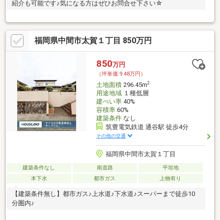
紹介も可能です♪気になる方はぜひお問合せ下さい☆
福岡県中間市太賀１丁目 850万円
850
万円
（坪単価:9.48万円）
2
土地面積
296.45m
用途地域
１種低層
建ぺい率
40%
容積率
60%
建築条件
なし
筑豊電気鉄道 通谷駅 徒歩4分
その他の交通
福岡県中間市太賀１丁目
建築条件なし
南道路
平坦地
本下水
都市ガス
上物有り
【建築条件無し】都市ガス♪上水道♪下水道♪スーパーまで徒歩10
分圏内♪