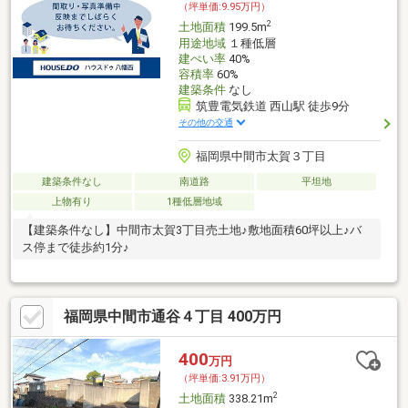
（坪単価:9.95万円）
2
土地面積
199.5m
用途地域
１種低層
建ぺい率
40%
容積率
60%
建築条件
なし
筑豊電気鉄道 西山駅 徒歩9分
その他の交通
福岡県中間市太賀３丁目
建築条件なし
南道路
平坦地
上物有り
1種低層地域
【建築条件なし】中間市太賀3丁目売土地♪敷地面積60坪以上♪バ
ス停まで徒歩約1分♪
福岡県中間市通谷４丁目 400万円
400
万円
（坪単価:3.91万円）
2
土地面積
338.21m