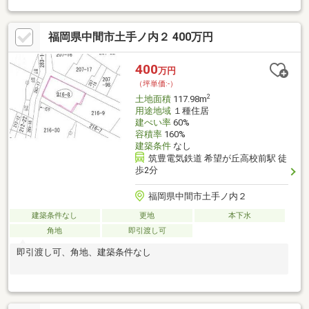
福岡県中間市土手ノ内２ 400万円
400
万円
（坪単価:-）
2
土地面積
117.98m
用途地域
１種住居
建ぺい率
60%
容積率
160%
建築条件
なし
筑豊電気鉄道 希望が丘高校前駅 徒
歩2分
福岡県中間市土手ノ内２
建築条件なし
更地
本下水
角地
即引渡し可
即引渡し可、角地、建築条件なし