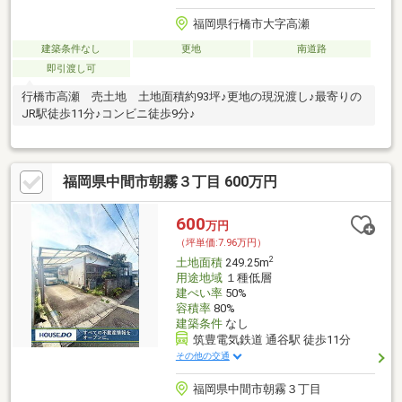
福岡県行橋市大字高瀬
建築条件なし
更地
南道路
即引渡し可
行橋市高瀬 売土地 土地面積約93坪♪更地の現況渡し♪最寄りの
JR駅徒歩11分♪コンビニ徒歩9分♪
福岡県中間市朝霧３丁目 600万円
600
万円
（坪単価:7.96万円）
2
土地面積
249.25m
用途地域
１種低層
建ぺい率
50%
容積率
80%
建築条件
なし
筑豊電気鉄道 通谷駅 徒歩11分
その他の交通
福岡県中間市朝霧３丁目