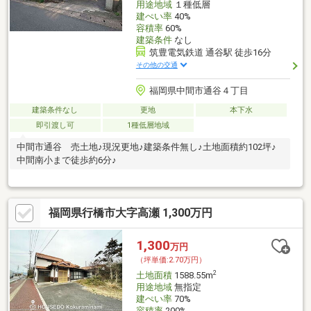
用途地域
１種低層
建ぺい率
40%
容積率
60%
建築条件
なし
筑豊電気鉄道 通谷駅 徒歩16分
その他の交通
福岡県中間市通谷４丁目
建築条件なし
更地
本下水
即引渡し可
1種低層地域
中間市通谷 売土地♪現況更地♪建築条件無し♪土地面積約102坪♪
中間南小まで徒歩約6分♪
福岡県行橋市大字高瀬 1,300万円
1,300
万円
（坪単価:2.70万円）
2
土地面積
1588.55m
用途地域
無指定
建ぺい率
70%
容積率
200%