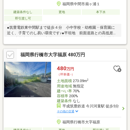
福岡県中間市扇ヶ浦１
建築条件なし
更地
本下水
即引渡し可
●筑豊電鉄東中間駅まで徒歩４分 小中学校・幼稚園・保育園に
近く、子育てのし易い環境です♪●平坦地 前面道路との高低差無
し 建物建築に向いた土地です。●コンパクトハウスや小規模飲
食店等に最適です♪
福岡県行橋市大字福原 480万円
480
万円
（坪単価:-）
2
土地面積
273.09m
用途地域
無指定
建ぺい率
70%
容積率
200%
建築条件
なし
平成筑豊鉄道 今川河童駅 徒歩5分
その他の交通
福岡県行橋市大字福原