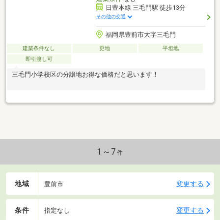
日豊本線 三毛門駅 徒歩13分
その他の交通
福岡県豊前市大字三毛門
建築条件なし
更地
平坦地
即引渡し可
三毛門小学校区の分譲地お得な価格だと思います！
1～7
件
地域
変更する
豊前市
条件
変更する
指定なし