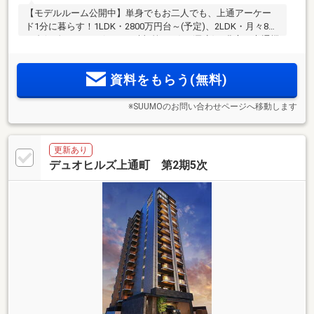
【モデルルーム公開中】単身でもお二人でも、上通アーケー
ド1分に暮らす！1LDK・2800万円台～(予定)、2LDK・月々8万
円台(頭金8万円・ボーナス時加算なし)～(予定)。豊富な交通機
関と繁華街の利便性が暮らしを快適に。アーケードの賑わい
の1歩先にひっそり佇む邸宅、デュオヒルズ上通町全48邸誕
資料をもらう(無料)
生！
※SUUMOのお問い合わせページへ移動します
更新あり
デュオヒルズ上通町 第2期5次