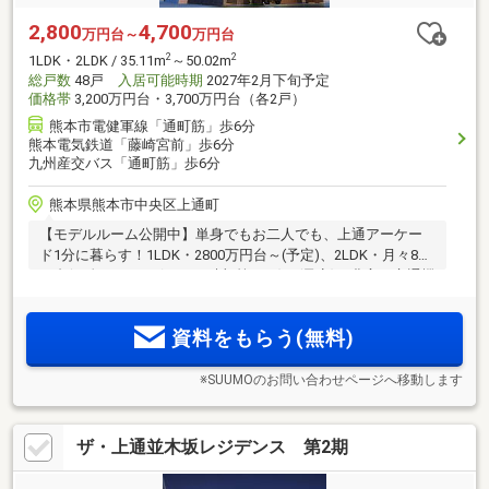
2,800
4,700
万円台～
万円台
2
2
1LDK・2LDK / 35.11m
～50.02m
総戸数
48戸
入居可能時期
2027年2月下旬予定
価格帯
3,200万円台・3,700万円台（各2戸）
熊本市電健軍線「通町筋」歩6分
熊本電気鉄道「藤崎宮前」歩6分
九州産交バス「通町筋」歩6分
熊本県熊本市中央区上通町
【モデルルーム公開中】単身でもお二人でも、上通アーケー
ド1分に暮らす！1LDK・2800万円台～(予定)、2LDK・月々8万
円台(頭金8万円・ボーナス時加算なし)～(予定)。豊富な交通機
関と繁華街の利便性が暮らしを快適に。アーケードの賑わい
の1歩先にひっそり佇む邸宅、デュオヒルズ上通町全48邸誕
資料をもらう(無料)
生！
※SUUMOのお問い合わせページへ移動します
ザ・上通並木坂レジデンス 第2期