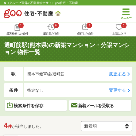
NTTグループ運営の不動産総合サイト goo住宅・不動産
1
0
0
0
最近検索した条件
最近見た物件
保存した条件
お気に入り
通町筋駅(熊本県)の新築マンション・分譲マンシ
ョン 物件一覧
駅
変更する
熊本市健軍線/通町筋
条件
変更する
指定なし
検索条件を保存
新着メールを受取る
4
件
が該当しました。