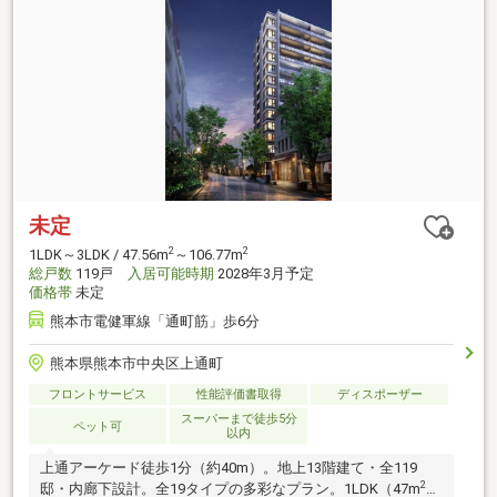
未定
2
2
1LDK～3LDK / 47.56m
～106.77m
総戸数
119戸
入居可能時期
2028年3月予定
価格帯
未定
熊本市電健軍線「通町筋」歩6分
熊本県熊本市中央区上通町
フロントサービス
性能評価書取得
ディスポーザー
スーパーまで徒歩5分
ペット可
以内
上通アーケード徒歩1分（約40m）。地上13階建て・全119
2
邸・内廊下設計。全19タイプの多彩なプラン。1LDK（47m