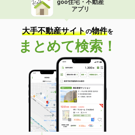
goo住宅・不動産
アプリ
大手不動産サイト
物件
の
を
まとめて検索！