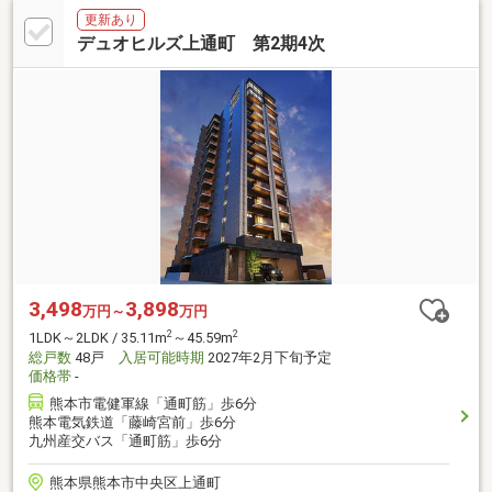
更新あり
デュオヒルズ上通町 第2期4次
3,498
3,898
万円～
万円
2
2
1LDK～2LDK / 35.11m
～45.59m
総戸数
48戸
入居可能時期
2027年2月下旬予定
価格帯
-
熊本市電健軍線「通町筋」歩6分
熊本電気鉄道「藤崎宮前」歩6分
九州産交バス「通町筋」歩6分
熊本県熊本市中央区上通町