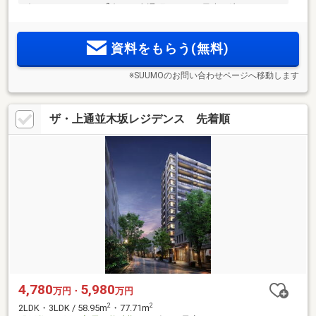
2
台）～3LDK（110m
台）。上通町アドレス最大（注1）のレジ
デンス「ザ・上通並木坂レジデンス」誕生。
資料をもらう(無料)
※SUUMOのお問い合わせページへ移動します
ザ・上通並木坂レジデンス 先着順
4,780
5,980
万円・
万円
2
2
2LDK・3LDK / 58.95m
・77.71m