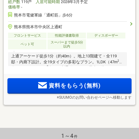
総戸数
119戸
入居可能時期
2028年3月予定
価格帯
-
熊本市電健軍線「通町筋」歩6分
熊本県熊本市中央区上通町
フロントサービス
性能評価書取得
ディスポーザー
スーパーまで徒歩5分
ペット可
以内
上通アーケード徒歩1分（約40m）。地上13階建て・全119
2
邸・内廊下設計。全19タイプの多彩なプラン。1LDK（47m
2
台）～3LDK（110m
台）。上通町アドレス最大（注1）のレジ
デンス「ザ・上通並木坂レジデンス」誕生。
資料をもらう(無料)
※SUUMOのお問い合わせページへ移動します
1～4
件