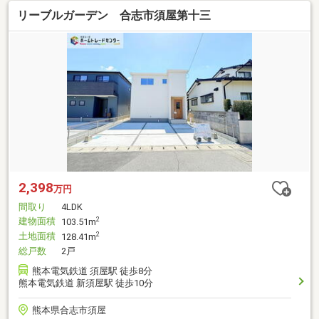
リーブルガーデン 合志市須屋第十三
2,398
万円
間取り
4LDK
建物面積
2
103.51m
土地面積
2
128.41m
総戸数
2戸
熊本電気鉄道 須屋駅 徒歩8分
熊本電気鉄道 新須屋駅 徒歩10分
熊本県合志市須屋