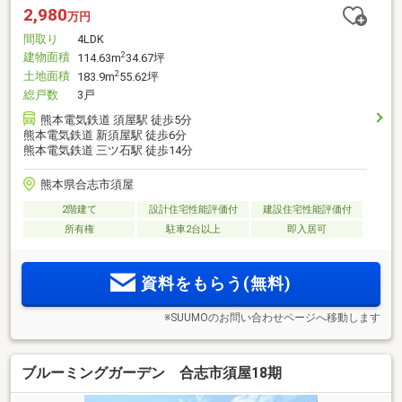
2,980
万円
間取り
4LDK
建物面積
2
114.63m
34.67坪
土地面積
2
183.9m
55.62坪
総戸数
3戸
熊本電気鉄道 須屋駅 徒歩5分
熊本電気鉄道 新須屋駅 徒歩6分
熊本電気鉄道 三ツ石駅 徒歩14分
熊本県合志市須屋
2階建て
設計住宅性能評価付
建設住宅性能評価付
所有権
駐車2台以上
即入居可
資料をもらう(無料)
※SUUMOのお問い合わせページへ移動します
ブルーミングガーデン 合志市須屋18期