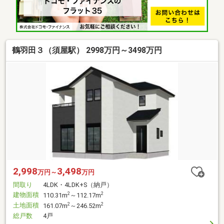
鶴羽田３（須屋駅） 2998万円～3498万円
2,998
3,498
万円～
万円
間取り
4LDK・4LDK+S（納戸）
建物面積
2
2
110.31m
～112.17m
土地面積
2
2
161.07m
～246.52m
総戸数
4戸