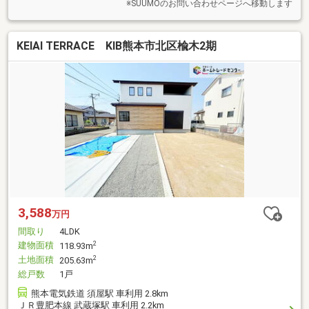
※SUUMOのお問い合わせページへ移動します
KEIAI TERRACE KIB熊本市北区楡木2期
3,588
万円
間取り
4LDK
建物面積
2
118.93m
土地面積
2
205.63m
総戸数
1戸
熊本電気鉄道 須屋駅 車利用 2.8km
ＪＲ豊肥本線 武蔵塚駅 車利用 2.2km