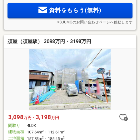
資料をもらう(無料)
※SUUMOのお問い合わせページへ移動します
須屋（須屋駅） 3098万円・3198万円
3,098
3,198
万円・
万円
間取り
4LDK
建物面積
2
2
107.64m
・112.61m
土地面積
2
2
157.83m
・185.45m