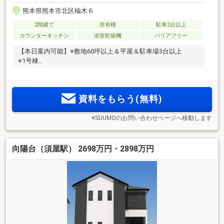
熊本県熊本市北区楡木６
2階建て
所有権
駐車2台以上
カウンターキッチン
浴室乾燥機
バリアフリー
【本日案内可能】※敷地60坪以上＆平屋＆駐車場3台以上
※1号棟
資料をもらう(無料)
※SUUMOのお問い合わせページへ移動します
向陽台（須屋駅） 2698万円・2898万円