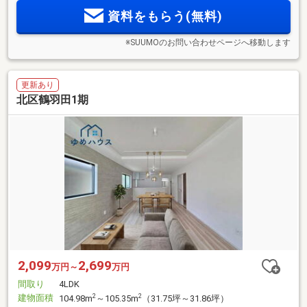
資料をもらう(無料)
※SUUMOのお問い合わせページへ移動します
更新あり
北区鶴羽田1期
2,099
2,699
万円～
万円
間取り
4LDK
建物面積
2
2
104.98m
～105.35m
（31.75坪～31.86坪）