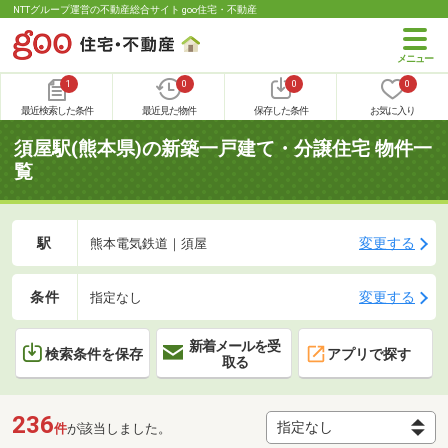
NTTグループ運営の不動産総合サイト goo住宅・不動産
1
0
0
0
最近検索した条件
最近見た物件
保存した条件
お気に入り
須屋駅(熊本県)の新築一戸建て・分譲住宅 物件一
覧
駅
変更する
熊本電気鉄道｜須屋
条件
変更する
指定なし
新着メールを受
検索条件を保存
アプリで探す
取る
236
件
が該当しました。