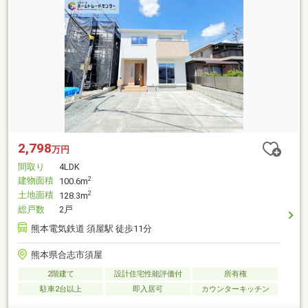
2,798
万円
間取り
4LDK
建物面積
2
100.6m
土地面積
2
128.3m
総戸数
2戸
熊本電気鉄道 須屋駅 徒歩11分
熊本県合志市須屋
2階建て
設計住宅性能評価付
所有権
駐車2台以上
即入居可
カウンターキッチン