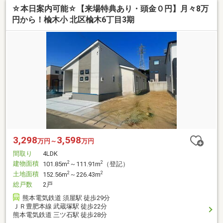
☆本日案内可能☆【来場特典あり・頭金０円】月々8万
円から！楡木小 北区楡木6丁目3期
3,298
3,598
万円～
万円
間取り
4LDK
建物面積
2
2
101.85m
～111.91m
（登記）
土地面積
2
2
152.56m
～226.43m
総戸数
2戸
熊本電気鉄道 須屋駅 徒歩29分
ＪＲ豊肥本線 武蔵塚駅 徒歩22分
熊本電気鉄道 三ツ石駅 徒歩28分