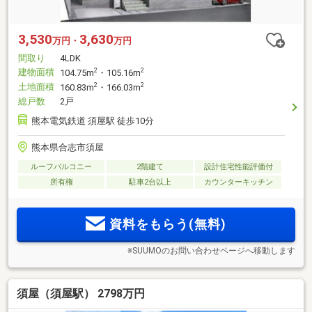
3,530
3,630
万円・
万円
間取り
4LDK
建物面積
2
2
104.75m
・105.16m
土地面積
2
2
160.83m
・166.03m
総戸数
2戸
熊本電気鉄道 須屋駅 徒歩10分
熊本県合志市須屋
ルーフバルコニー
2階建て
設計住宅性能評価付
所有権
駐車2台以上
カウンターキッチン
資料をもらう(無料)
※SUUMOのお問い合わせページへ移動します
須屋（須屋駅） 2798万円