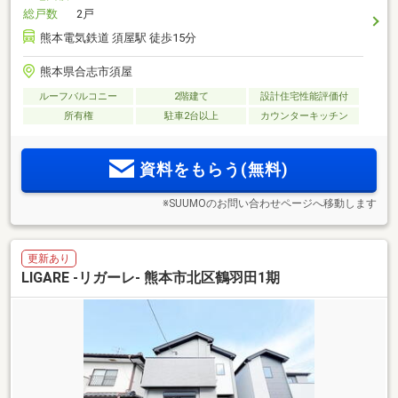
総戸数
2戸
熊本電気鉄道 須屋駅 徒歩15分
熊本県合志市須屋
ルーフバルコニー
2階建て
設計住宅性能評価付
所有権
駐車2台以上
カウンターキッチン
資料をもらう(無料)
※SUUMOのお問い合わせページへ移動します
更新あり
LIGARE -リガーレ- 熊本市北区鶴羽田1期