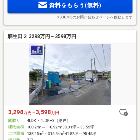
資料をもらう(無料)
※SUUMOのお問い合わせページへ移動します
麻生田２ 3298万円～3598万円
3,298
3,598
万円～
万円
間取り
4LDK・4LDK+S（納戸）
建物面積
2
2
100.2m
～110.92m
30.31坪～33.55坪
土地面積
2
2
138.25m
～315.54m
41.82坪～95.45坪
総戸数
3戸