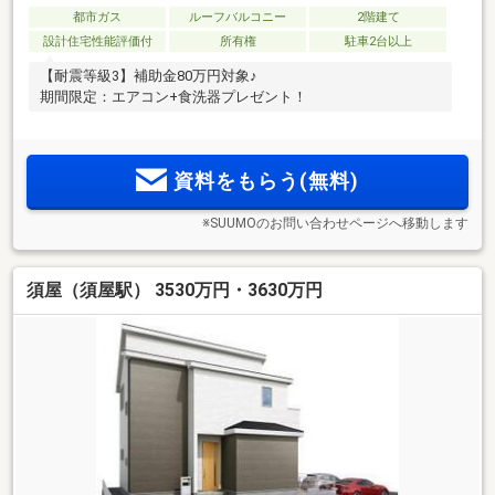
都市ガス
ルーフバルコニー
2階建て
設計住宅性能評価付
所有権
駐車2台以上
【耐震等級3】補助金80万円対象♪
期間限定：エアコン+食洗器プレゼント！
資料をもらう(無料)
※SUUMOのお問い合わせページへ移動します
須屋（須屋駅） 3530万円・3630万円