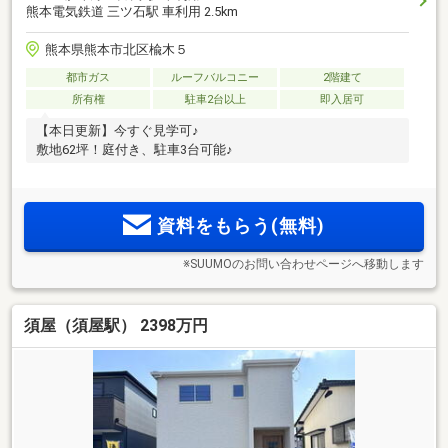
熊本電気鉄道 三ツ石駅 車利用 2.5km
熊本県熊本市北区楡木５
都市ガス
ルーフバルコニー
2階建て
所有権
駐車2台以上
即入居可
【本日更新】今すぐ見学可♪
敷地62坪！庭付き、駐車3台可能♪
資料をもらう(無料)
※SUUMOのお問い合わせページへ移動します
須屋（須屋駅） 2398万円