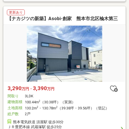
更新あり
【ナカジツの新築】Asobi-創家 熊本市北区楡木第三
3,290
3,390
万円・
万円
間取り
3LDK
建物面積
2
100.44m
（30.38坪）（実測）
土地面積
2
2
130.2m
・130.78m
（39.38坪・39.56坪）（登記）
総戸数
2戸
熊本電気鉄道 須屋駅 徒歩30分
ＪＲ豊肥本線 武蔵塚駅 徒歩25分