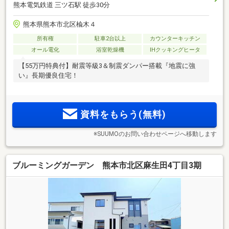
熊本電気鉄道 三ツ石駅 徒歩30分
熊本県熊本市北区楡木４
所有権
駐車2台以上
カウンターキッチン
オール電化
浴室乾燥機
IHクッキングヒータ
【55万円特典付】耐震等級3＆制震ダンパー搭載『地震に強
い』長期優良住宅！
資料をもらう(無料)
※SUUMOのお問い合わせページへ移動します
ブルーミングガーデン 熊本市北区麻生田4丁目3期