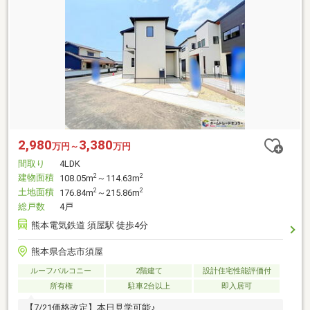
2,980
3,380
万円～
万円
間取り
4LDK
建物面積
2
2
108.05m
～114.63m
土地面積
2
2
176.84m
～215.86m
総戸数
4戸
熊本電気鉄道 須屋駅 徒歩4分
熊本県合志市須屋
ルーフバルコニー
2階建て
設計住宅性能評価付
所有権
駐車2台以上
即入居可
【7/21価格改定】本日見学可能♪