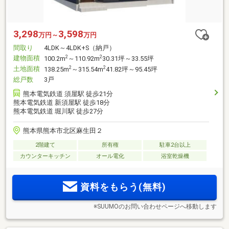
3,298
3,598
万円～
万円
間取り
4LDK～4LDK+S（納戸）
建物面積
2
2
100.2m
～110.92m
30.31坪～33.55坪
土地面積
2
2
138.25m
～315.54m
41.82坪～95.45坪
総戸数
3戸
熊本電気鉄道 須屋駅 徒歩21分
熊本電気鉄道 新須屋駅 徒歩18分
熊本電気鉄道 堀川駅 徒歩27分
熊本県熊本市北区麻生田２
2階建て
所有権
駐車2台以上
カウンターキッチン
オール電化
浴室乾燥機
資料をもらう(無料)
※SUUMOのお問い合わせページへ移動します