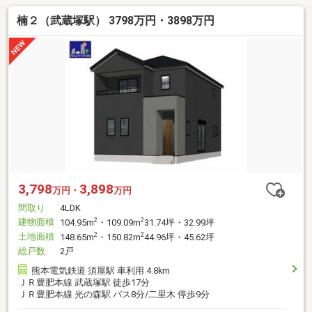
楠２（武蔵塚駅） 3798万円・3898万円
3,798
3,898
万円・
万円
間取り
4LDK
建物面積
2
2
104.95m
・109.09m
31.74坪・32.99坪
土地面積
2
2
148.65m
・150.82m
44.96坪・45.62坪
総戸数
2戸
熊本電気鉄道 須屋駅 車利用 4.8km
ＪＲ豊肥本線 武蔵塚駅 徒歩17分
ＪＲ豊肥本線 光の森駅 バス8分/二里木 停歩9分