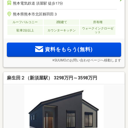
熊本電気鉄道 須屋駅 徒歩17分
熊本県熊本市北区鶴羽田３
ルーフバルコニー
2階建て
所有権
ウォークインクローゼ
駐車2台以上
カウンターキッチン
ット
資料をもらう(無料)
※SUUMOのお問い合わせページへ移動します
麻生田２（新須屋駅） 3298万円～3598万円