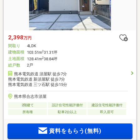
2,398
万円
間取り
4LDK
建物面積
2
103.51m
31.31坪
土地面積
2
128.41m
38.84坪
総戸数
2戸
熊本電気鉄道 須屋駅 徒歩7分
熊本電気鉄道 新須屋駅 徒歩7分
熊本電気鉄道 三ツ石駅 徒歩15分
熊本県合志市須屋
2階建て
設計住宅性能評価付
建設住宅性能評価付
所有権
駐車2台以上
即入居可
資料をもらう(無料)