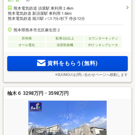
熊本電気鉄道 須屋駅 車利用 2.4km
熊本電気鉄道 新須屋駅 車利用 1.6km
熊本電気鉄道 堀川駅 バス7分/杉下 停歩12分
熊本県熊本市北区麻生田２
所有権
駐車2台以上
カウンターキッチン
オール電化
浴室乾燥機
IHクッキングヒータ
資料をもらう(無料)
※SUUMOのお問い合わせページへ移動します
楡木６ 3298万円・3598万円