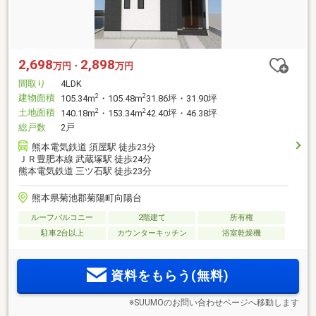
2,698
2,898
万円・
万円
間取り
4LDK
建物面積
2
2
105.34m
・105.48m
31.86坪・31.90坪
土地面積
2
2
140.18m
・153.34m
42.40坪・46.38坪
総戸数
2戸
熊本電気鉄道 須屋駅 徒歩23分
ＪＲ豊肥本線 武蔵塚駅 徒歩24分
熊本電気鉄道 三ツ石駅 徒歩23分
熊本県菊池郡菊陽町向陽台
ルーフバルコニー
2階建て
所有権
駐車2台以上
カウンターキッチン
浴室乾燥機
資料をもらう(無料)
※SUUMOのお問い合わせページへ移動します