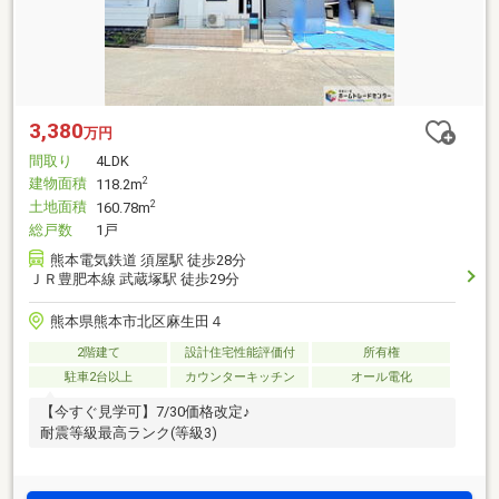
3,380
万円
間取り
4LDK
建物面積
2
118.2m
土地面積
2
160.78m
総戸数
1戸
熊本電気鉄道 須屋駅 徒歩28分
ＪＲ豊肥本線 武蔵塚駅 徒歩29分
熊本県熊本市北区麻生田４
2階建て
設計住宅性能評価付
所有権
駐車2台以上
カウンターキッチン
オール電化
【今すぐ見学可】7/30価格改定♪
耐震等級最高ランク(等級3)