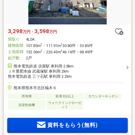
3,298
3,598
万円・
万円
間取り
4LDK
建物面積
2
2
101.85m
・111.91m
30.80坪・33.85坪
土地面積
2
2
152.56m
・226.43m
46.14坪・68.49坪
総戸数
2戸
熊本電気鉄道 須屋駅 車利用 2.8km
ＪＲ豊肥本線 武蔵塚駅 車利用 2km
熊本電気鉄道 三ツ石駅 車利用 2.2km
熊本県熊本市北区楡木６
所有権
駐車2台以上
カウンターキッチン
ウォークインクローゼ
浴室乾燥機
ット
資料をもらう(無料)