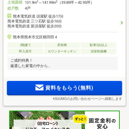
土地面積
2
2
131.9m
～141.99m
（39.89坪～42.95坪）
総戸数
4戸
熊本電気鉄道 須屋駅 徒歩17分
熊本電気鉄道 三ツ石駅 徒歩16分
熊本電気鉄道 新須屋駅 徒歩20分
熊本県熊本市北区鶴羽田４
2階建て
所有権
駐車2台以上
即入居可
カウンターキッチン
浴室乾燥機
ご成約特典！
厳選した家電の中から
お好きなものをプレゼント！
資料をもらう(無料)
※SUUMOのお問い合わせページへ移動します