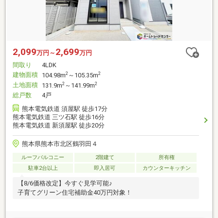
2,099
2,699
万円～
万円
間取り
4LDK
建物面積
2
2
104.98m
～105.35m
土地面積
2
2
131.9m
～141.99m
総戸数
4戸
熊本電気鉄道 須屋駅 徒歩17分
熊本電気鉄道 三ツ石駅 徒歩16分
熊本電気鉄道 新須屋駅 徒歩20分
熊本県熊本市北区鶴羽田４
ルーフバルコニー
2階建て
所有権
駐車2台以上
即入居可
カウンターキッチン
【8/6価格改定】今すぐ見学可能♪
子育てグリーン住宅補助金40万円対象！