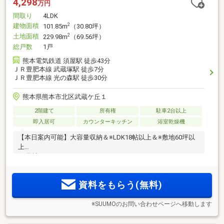
4,298
万円
間取り
4LDK
建物面積
2
101.85m
（30.80坪）
土地面積
2
229.98m
（69.56坪）
総戸数
1戸
熊本電気鉄道 須屋駅 徒歩43分
ＪＲ豊肥本線 武蔵塚駅 徒歩7分
ＪＲ豊肥本線 光の森駅 徒歩30分
熊本県熊本市北区武蔵ケ丘１
2階建て
所有権
駐車2台以上
即入居可
カウンターキッチン
浴室乾燥機
【本日案内可能】大容量収納＆※LDK18帖以上＆※敷地60坪以
上
※2号棟
資料をもらう(無料)
※SUUMOのお問い合わせページへ移動します