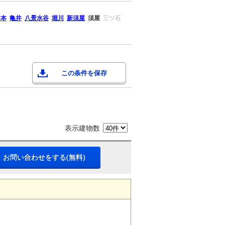
熊本
亀井
八景水谷
堀川
新須屋
須屋
三ツ石
この条件を保存
表示建物数
・お問い合わせをする(無料)