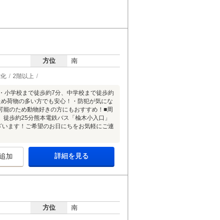
方位
南
電化
2階以上
！・小学校まで徒歩約7分、中学校まで徒歩約
ため荷物の多い方でも安心！・防犯が気にな
可能のため動物好きの方にもおすすめ！■周
 徒歩約25分熊本電鉄バス「楡木小入口」
ざいます！ご希望のお日にちをお気軽にご連
詳細を見る
追加
方位
南