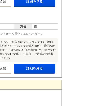
詳細を見る
追加
方位
南
ン
オール電化
エレベーター
め！ペット飼育可能マンションです♪・地球、
約5分！中学校まで徒歩約10分！通学路は
です！・落ち着いた住宅街のため、静かで住
利です♪■ご内覧・ご来店 ご希望のお客様
いませ♪
詳細を見る
追加