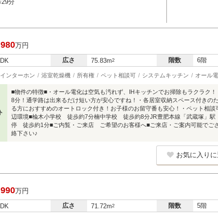
29分
,980
万円
広さ
階数
6階
LDK
75.83m
2
インターホン
浴室乾燥機
所有権
ペット相談可
システムキッチン
オール
■物件の特徴■・オール電化は空気も汚れず、IHキッチンでお掃除もラクラク
8分！通学路は出来るだけ短い方が安心ですね！・各居室収納スペース付きの
る方におすすめのオートロック付き！お子様のお留守番も安心！・ペット相談
ト
辺環境■楡木小学校 徒歩約7分楠中学校 徒歩約8分JR豊肥本線「武蔵塚」駅
停 徒歩約1分■ご内覧・ご来店 ご希望のお客様へ■ご来店・ご案内可能でご
絡下さい♪
お気に入りに
,990
万円
広さ
階数
5階
LDK
71.72m
2