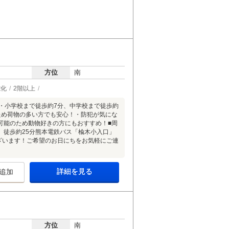
方位
南
電化
2階以上
！・小学校まで徒歩約7分、中学校まで徒歩約
ため荷物の多い方でも安心！・防犯が気にな
可能のため動物好きの方にもおすすめ！■周
 徒歩約25分熊本電鉄バス「楡木小入口」
ざいます！ご希望のお日にちをお気軽にご連
詳細を見る
追加
方位
南