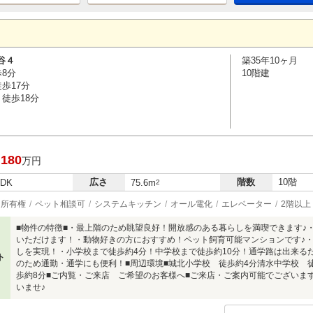
谷４
築35年10ヶ月
歩8分
10階建
歩17分
徒歩18分
,180
万円
広さ
階数
10階
LDK
75.6m
2
所有権
ペット相談可
システムキッチン
オール電化
エレベーター
2階以上
■物件の特徴■・最上階のため眺望良好！開放感のある暮らしを満喫できます♪
いただけます！・動物好きの方におすすめ！ペット飼育可能マンションです♪
しを実現！・小学校まで徒歩約4分！中学校まで徒歩約10分！通学路は出来る
ト
のため通勤・通学にも便利！■周辺環境■城北小学校 徒歩約4分清水中学校 
歩約8分■ご内覧・ご来店 ご希望のお客様へ■ご来店・ご案内可能でございま
いませ♪