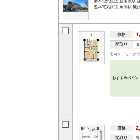
熊本電気鉄道 新須屋駅 徒
熊本電気鉄道 須屋駅 徒歩
1
価格
間取り
3
南向き
モニタ付
おすすめポイン
2
価格
間取り
3