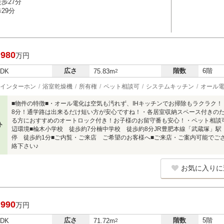
歩27分
29分
,980
万円
広さ
階数
6階
LDK
75.83m
2
インターホン
浴室乾燥機
所有権
ペット相談可
システムキッチン
オール
■物件の特徴■・オール電化は空気も汚れず、IHキッチンでお掃除もラクラク
8分！通学路は出来るだけ短い方が安心ですね！・各居室収納スペース付きの
る方におすすめのオートロック付き！お子様のお留守番も安心！・ペット相談
ト
辺環境■楡木小学校 徒歩約7分楠中学校 徒歩約8分JR豊肥本線「武蔵塚」駅
停 徒歩約1分■ご内覧・ご来店 ご希望のお客様へ■ご来店・ご案内可能でご
絡下さい♪
お気に入りに
,990
万円
広さ
階数
5階
LDK
71.72m
2