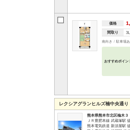
1
価格
間取り
3
南向き
駐車場あ
おすすめポイン
レクシアグランヒルズ楠中央通り
熊本県熊本市北区楡木３
ＪＲ豊肥本線 武蔵塚駅 徒
熊本電気鉄道 新須屋駅 徒