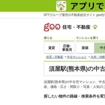
NTTグループ運営の不動産総合サイト goo
借りる
マンションを買う
店舗･
賃貸
新築
中
事業用
住宅・不動産
>
中古マンション
>
九州・沖縄
須屋駅(熊本県)の中
須屋駅(熊本県)の中古売マンション、中
産。価格・広さ・間取り・写真・人気のこ
探したい物件の路線・検索条件を変