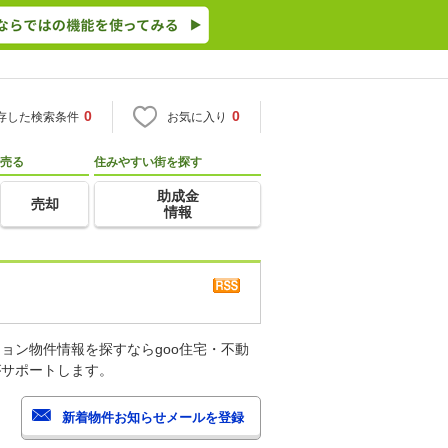
0
0
存した検索条件
お気に入り
売る
住みやすい街を探す
助成金
売却
情報
ョン物件情報を探すならgoo住宅・不動
がサポートします。