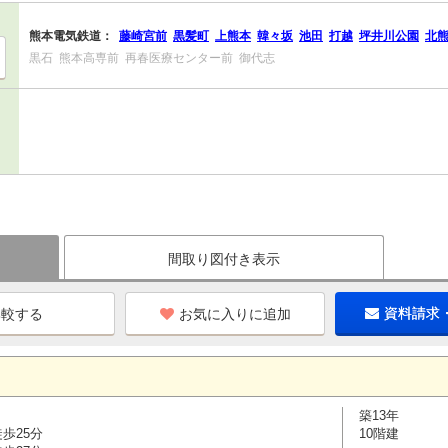
熊本電気鉄道：
藤崎宮前
黒髪町
上熊本
韓々坂
池田
打越
坪井川公園
北
黒石
熊本高専前
再春医療センター前
御代志
間取り図付き表示
お気に入りに追加
資料請求
築13年
歩25分
10階建