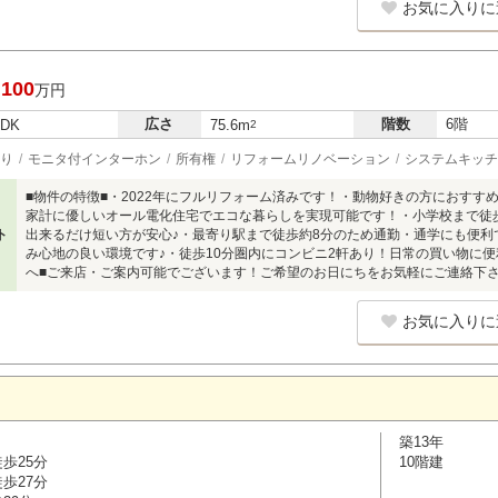
お気に入りに
,100
万円
広さ
階数
6階
LDK
75.6m
2
り
モニタ付インターホン
所有権
リフォームリノベーション
システムキッチ
■物件の特徴■・2022年にフルリフォーム済みです！・動物好きの方におすす
家計に優しいオール電化住宅でエコな暮らしを実現可能です！・小学校まで徒歩
ト
出来るだけ短い方が安心♪・最寄り駅まで徒歩約8分のため通勤・通学にも便利
み心地の良い環境です♪・徒歩10分圏内にコンビニ2軒あり！日常の買い物に便
へ■ご来店・ご案内可能でございます！ご希望のお日にちをお気軽にご連絡下さ
お気に入りに
築13年
歩25分
10階建
歩27分