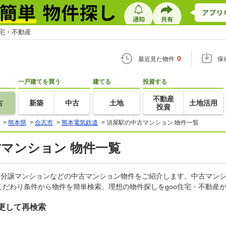
住宅・不動産
0
最近見た物件
保
一戸建てを買う
建てる
投資する
不動産
古
新築
中古
土地
土地活用
投資
>
熊本県
>
合志市
>
熊本電気鉄道
>
須屋駅の中古マンション 物件一覧
古マンション 物件一覧
古分譲マンションなどの中古マンション物件をご紹介します。中古マンシ
だわり条件から物件を簡単検索。理想の物件探しをgoo住宅・不動産
更して再検索