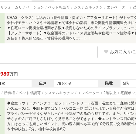
リフォームリノベーション
ペット相談可
システムキッチン
エレベーター
2
CRAS（クラス）は総合力（物件情報・提案力・アフターサポート）がトップク
会社様モデルハウスや土地情報▼関連会社の新着・未公開物件情報関連会社に
ト
▼住宅ローン提携金融機関が多数▼後悔しないためのライフプランシミュレー
【アフターサポート】▼税金面等のアドバイス資金贈与や住宅ローン控除等▼
お任せ！将来的な売却・賃貸等の運用をサポート！
お気に入りに
,980
万円
広さ
階数
5階
LDK
76.83m
2
所有権
ペット相談可
システムキッチン
エレベーター
2階以上
宅配ボッ
◆寝室→ウォークインクローゼット→パントリー→洗面・浴室まで一直線に繋
がスムーズに。◆廊下側ではなくバルコニー側に設けられている窓付き浴室は
プライバシーを守りながらしっかり換気ができるのも魅力です。また、リビン
ト
子さまの入浴時でもさりげなく見守ることができます。◆エントランス目の前
方にはとっても嬉しいポイント。光の森方面へも車で約10分程度で交通利便
木小学校徒歩7分、楠中学校徒歩8分