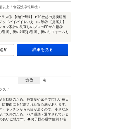
階以上
食器洗浄乾燥機
ラス① 【物件情報】▼70社超の提携建築
グッドバイバイやいえコレ等② 【提案力】
ション家計の見直しのプロのFPが在籍③
お引渡し後の対応お引渡し後のリフォームも
詳細を見る
追加
方位
南
クス
がる動線のため、身支度や家事で忙しい毎日
、防犯面にも配慮された安心感があります。
グ・キッチンからも目が届くので、小さなお
がバス停のため、バス通勤・通学されている
性の良い立地です。◆お子様の通学便利！楡