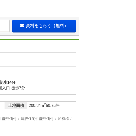
資料をもらう（無料）
徒歩14分
園入口 徒歩7分
2
土地面積
200.84m
60.75坪
性能評価付
建設住宅性能評価付
所有権