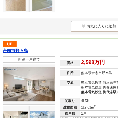
お気に入りに追加
合志市野々島
新築一戸建て
2,598万円
価格
住所
熊本県合志市野々島
交通
熊本電気鉄道 熊本高専前
熊本電気鉄道 再春医療
熊本電気鉄道 御代志駅 
間取り
4LDK
2
建物面積
112.61m
総戸数
1戸