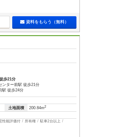
資料をもらう（無料）
徒歩21分
センター前駅 徒歩21分
駅 徒歩24分
2
土地面積
200.84m
宅性能評価付
所有権
駐車2台以上