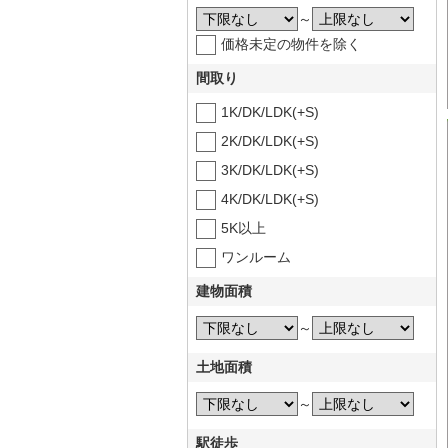
～
価格未定の物件を除く
間取り
1K/DK/LDK(+S)
2K/DK/LDK(+S)
3K/DK/LDK(+S)
4K/DK/LDK(+S)
5K以上
ワンルーム
建物面積
～
土地面積
～
駅徒歩