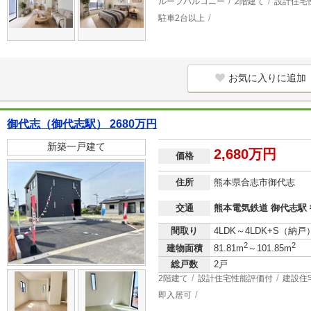
ルーフバルコニー
2階建て
設計住宅
駐車2台以上
お気に入りに追加
御代志（御代志駅） 2680万円
新築一戸建て
2,680万円
価格
住所
熊本県合志市御代志
交通
熊本電気鉄道 御代志駅 
間取り
4LDK～4LDK+S（納戸
2
2
建物面積
81.81m
～101.85m
総戸数
2戸
2階建て
設計住宅性能評価付
建設住
即入居可