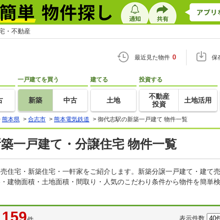
住宅・不動産
0
最近見た物件
保
一戸建てを買う
建てる
投資する
不動産
古
新築
中古
土地
土地活用
投資
>
熊本県
>
合志市
>
熊本電気鉄道
>
御代志駅の新築一戸建て 物件一覧
新築一戸建て・分譲住宅 物件一覧
の建売住宅・新築住宅・一軒家をご紹介します。新築分譲一戸建て・建て
格・建物面積・土地面積・間取り・人気のこだわり条件から物件を簡単検
159
表示件数
件