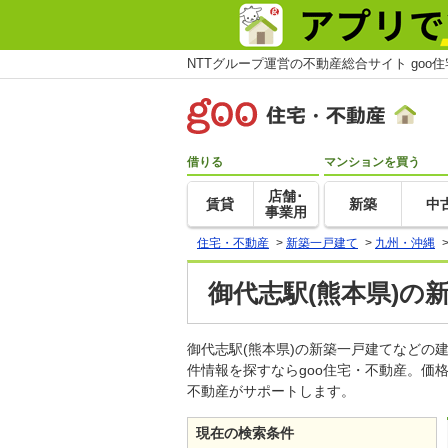
NTTグループ運営の不動産総合サイト goo
借りる
マンションを買う
店舗･
賃貸
新築
中
事業用
住宅・不動産
>
新築一戸建て
>
九州・沖縄
御代志駅(熊本県)の
御代志駅(熊本県)の新築一戸建てなど
件情報を探すならgoo住宅・不動産。価
不動産がサポートします。
現在の検索条件