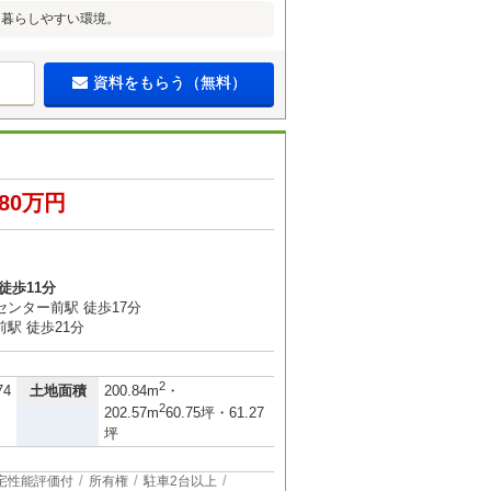
た暮らしやすい環境。
資料をもらう（無料）
680万円
徒歩11分
センター前駅 徒歩17分
駅 徒歩21分
2
土地面積
74
200.84m
・
2
202.57m
60.75坪・61.27
坪
宅性能評価付
所有権
駐車2台以上