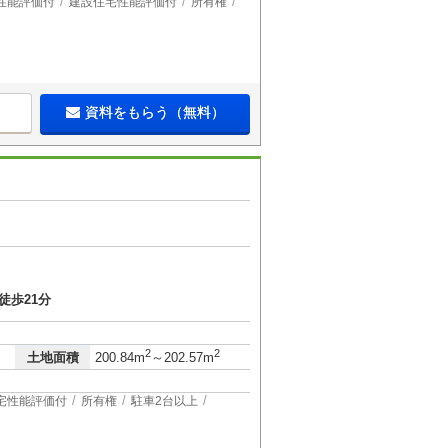
性能評価付
建設住宅性能評価付
所有権
資料をもらう（無料）
徒歩21分
）
2
2
土地面積
200.84m
～202.57m
宅性能評価付
所有権
駐車2台以上