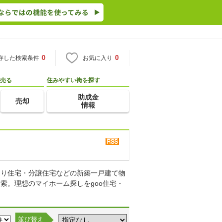
0
0
存した検索条件
お気に入り
売る
住みやすい街を探す
助成金
売却
情報
売り住宅・分譲住宅などの新築一戸建て物
索。理想のマイホーム探しをgoo住宅・
並び替え