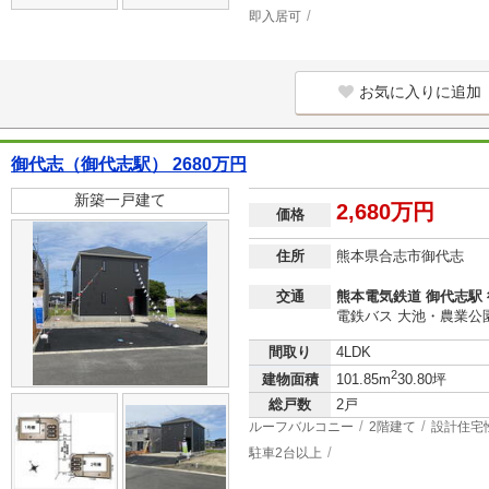
即入居可
お気に入りに追加
御代志（御代志駅） 2680万円
新築一戸建て
2,680万円
価格
住所
熊本県合志市御代志
交通
熊本電気鉄道 御代志駅 
電鉄バス 大池・農業公
間取り
4LDK
2
建物面積
101.85m
30.80坪
総戸数
2戸
ルーフバルコニー
2階建て
設計住宅
駐車2台以上