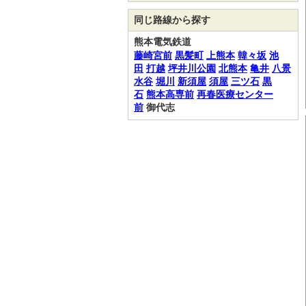
同じ路線から探す
熊本電気鉄道
藤崎宮前
黒髪町
上熊本
韓々坂
池
田
打越
坪井川公園
北熊本
亀井
八景
水谷
堀川
新須屋
須屋
三ツ石
黒
石
熊本高専前
再春医療センター
前
御代志