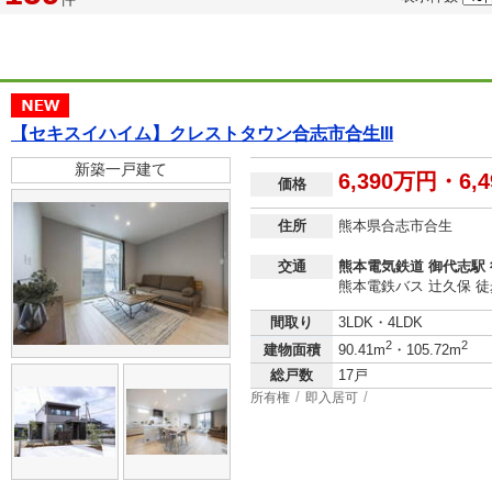
【セキスイハイム】クレストタウン合志市合生III
新築一戸建て
6,390万円・6,
価格
住所
熊本県合志市合生
交通
熊本電気鉄道 御代志駅 
熊本電鉄バス 辻久保 徒
間取り
3LDK・4LDK
2
2
建物面積
90.41m
・105.72m
総戸数
17戸
所有権
即入居可