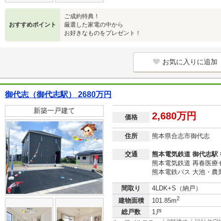
ご成約特典！
おすすめポイント
厳選した家電の中から
お好きなものをプレゼント！
お気に入りに追加
御代志（御代志駅） 2680万円
新築一戸建て
2,680万円
価格
住所
熊本県合志市御代志
交通
熊本電気鉄道 御代志駅 
熊本電気鉄道 再春医療
熊本電鉄バス 大池・農
間取り
4LDK+S（納戸）
2
建物面積
101.85m
総戸数
1戸