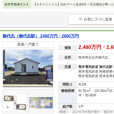
おすすめポイント
【セキスイハイム】ゆめマート徒歩8分！生活施設が整っ
お気に入りに追加
御代志（御代志駅） 2480万円・2680万円
新築一戸建て
2,480万円・2,
価格
住所
熊本県合志市御代志
交通
熊本電気鉄道 御代志駅 
熊本電気鉄道 再春医療
熊本電気鉄道 熊本高専前
間取り
4LDK
2
2
建物面積
81.81m
・101.85m
24.
坪・30.80坪
総戸数
2戸
2階建て
設計住宅性能評価付
建設住