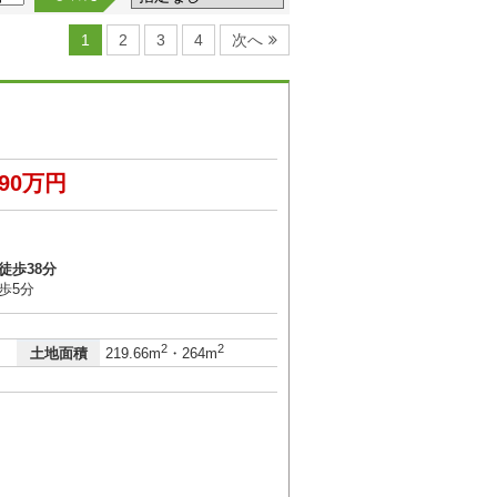
1
2
3
4
次へ
490万円
徒歩38分
歩5分
2
2
土地面積
219.66m
・264m