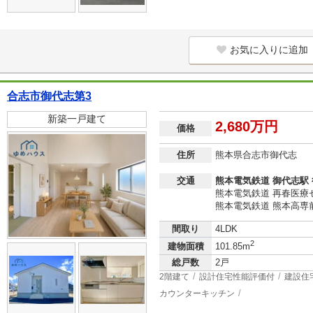
お気に入りに追加
合志市御代志第3
新築一戸建て
2,680万円
価格
住所
熊本県合志市御代志
交通
熊本電気鉄道 御代志駅 
熊本電気鉄道 再春医療
熊本電気鉄道 熊本高専前
間取り
4LDK
2
建物面積
101.85m
総戸数
2戸
2階建て
設計住宅性能評価付
建設住
カウンターキッチン