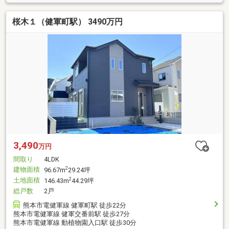
桜木１（健軍町駅） 3490万円
3,490
万円
間取り
4LDK
建物面積
2
96.67m
29.24坪
土地面積
2
146.43m
44.29坪
総戸数
2戸
熊本市電健軍線 健軍町駅 徒歩22分
熊本市電健軍線 健軍交番前駅 徒歩27分
熊本市電健軍線 動植物園入口駅 徒歩30分