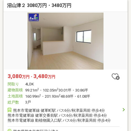
沼山津２ 3080万円・3480万円
3,080
3,480
万円・
万円
間取り
4LDK
建物面積
2
2
99.21m
・102.05m
30.01坪・30.86坪
土地面積
2
2
160.99m
・201.93m
48.69坪・61.08坪
総戸数
3戸
熊本市電健軍線 健軍町駅 バス6分/秋津薬局前 停歩4分
熊本市電健軍線 健軍交番前駅 バス6分/秋津薬局前 停歩4分
熊本市電健軍線 動植物園入口駅 バス6分/秋津薬局前 停歩4分