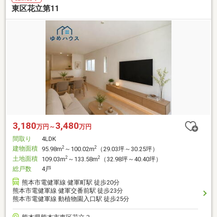
東区花立第11
3,180
3,480
万円～
万円
間取り
4LDK
建物面積
2
2
95.98m
～100.02m
（29.03坪～30.25坪）
土地面積
2
2
109.03m
～133.58m
（32.98坪～40.40坪）
総戸数
4戸
熊本市電健軍線 健軍町駅 徒歩20分
熊本市電健軍線 健軍交番前駅 徒歩23分
熊本市電健軍線 動植物園入口駅 徒歩25分