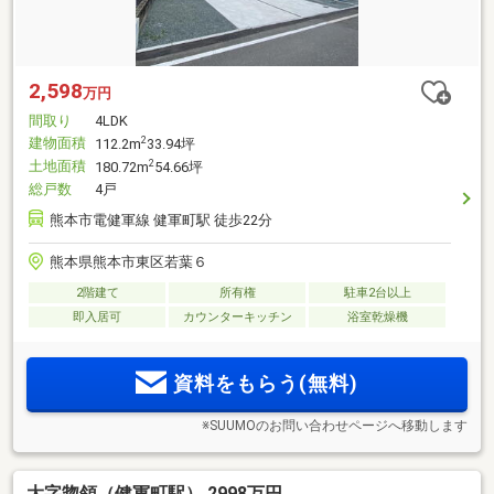
2,598
万円
間取り
4LDK
建物面積
2
112.2m
33.94坪
土地面積
2
180.72m
54.66坪
総戸数
4戸
熊本市電健軍線 健軍町駅 徒歩22分
熊本県熊本市東区若葉６
2階建て
所有権
駐車2台以上
即入居可
カウンターキッチン
浴室乾燥機
資料をもらう(無料)
※SUUMOのお問い合わせページへ移動します
大字惣領（健軍町駅） 2998万円