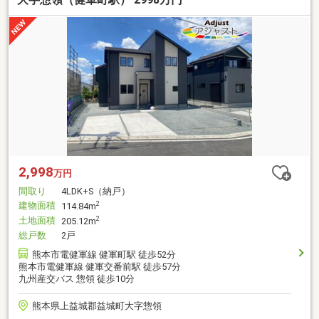
2,998
万円
間取り
4LDK+S（納戸）
建物面積
2
114.84m
土地面積
2
205.12m
総戸数
2戸
熊本市電健軍線 健軍町駅 徒歩52分
熊本市電健軍線 健軍交番前駅 徒歩57分
九州産交バス 惣領 徒歩10分
熊本県上益城郡益城町大字惣領