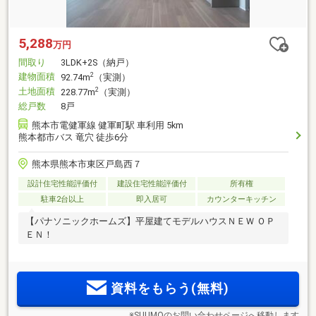
5,288
万円
間取り
3LDK+2S（納戸）
建物面積
2
92.74m
（実測）
土地面積
2
228.77m
（実測）
総戸数
8戸
熊本市電健軍線 健軍町駅 車利用 5km
熊本都市バス 竜穴 徒歩6分
熊本県熊本市東区戸島西７
設計住宅性能評価付
建設住宅性能評価付
所有権
駐車2台以上
即入居可
カウンターキッチン
【パナソニックホームズ】平屋建てモデルハウスＮＥＷ ＯＰ
ＥＮ！
資料をもらう(無料)
※SUUMOのお問い合わせページへ移動します