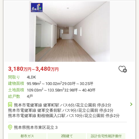
3,180
3,480
万円～
万円
間取り
4LDK
建物面積
2
2
95.98m
～100.02m
29.03坪～30.25坪
土地面積
2
2
109.03m
～133.58m
32.98坪～40.40坪
総戸数
4戸
熊本市電健軍線 健軍町駅 バス6分/花立公園前 停歩2分
熊本市電健軍線 健軍交番前駅 バス9分/花立公園前 停歩2分
熊本市電健軍線 動植物園入口駅 バス10分/花立公園前 停歩2分
熊本県熊本市東区花立３
都市ガス
2階建て
設計住宅性能評価付