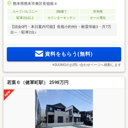
熊本県熊本市東区長嶺南４
ルーフバルコニー
2階建て
所有権
駐車2台以上
カウンターキッチン
オール電化
【頭金0円・本日案内可能】長嶺小約9分・耐震等級3・月7万
台～・駐車2台♪
資料をもらう(無料)
※SUUMOのお問い合わせページへ移動します
若葉６（健軍町駅） 2598万円