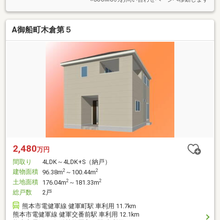
A御船町木倉第５
2,480
万円
間取り
4LDK～4LDK+S（納戸）
建物面積
2
2
96.38m
～100.44m
土地面積
2
2
176.04m
～181.33m
総戸数
2戸
熊本市電健軍線 健軍町駅 車利用 11.7km
熊本市電健軍線 健軍交番前駅 車利用 12.1km