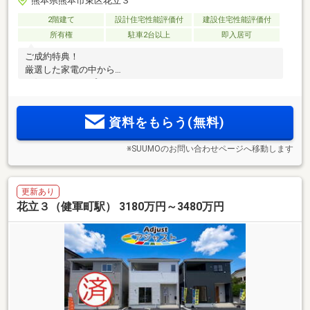
熊本県熊本市東区花立３
2階建て
設計住宅性能評価付
建設住宅性能評価付
所有権
駐車2台以上
即入居可
ご成約特典！
厳選した家電の中から
お好きなものをプレゼント！
資料をもらう(無料)
※SUUMOのお問い合わせページへ移動します
更新あり
花立３（健軍町駅） 3180万円～3480万円