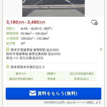
3,180
3,480
万円～
万円
間取り
4LDK・4LDK+S（納戸）
建物面積
2
2
95.98m
～100.02m
土地面積
2
2
109.03m
～133.58m
総戸数
4戸
熊本市電健軍線 健軍町駅 徒歩20分
熊本市電健軍線 健軍交番前駅 徒歩23分
産交バス 花立公園 徒歩2分
熊本県熊本市東区花立３
都市ガス
2階建て
設計住宅性能評価付
建設住宅性能評価付
所有権
駐車2台以上
資料をもらう(無料)
※SUUMOのお問い合わせページへ移動します