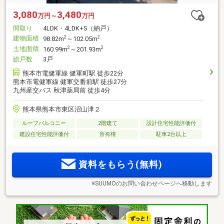
3,080
3,480
万円～
万円
間取り
4LDK・4LDK+S（納戸）
建物面積
2
2
98.82m
～102.05m
土地面積
2
2
160.99m
～201.93m
総戸数
3戸
熊本市電健軍線 健軍町駅 徒歩22分
熊本市電健軍線 健軍交番前駅 徒歩27分
九州産交バス 秋津薬局前 徒歩4分
熊本県熊本市東区沼山津２
ルーフバルコニー
2階建て
設計住宅性能評価付
建設住宅性能評価付
所有権
駐車2台以上
資料をもらう(無料)
※SUUMOのお問い合わせページへ移動します