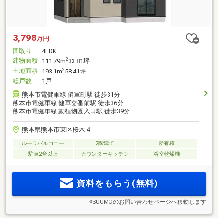
3,798
万円
間取り
4LDK
建物面積
2
111.79m
33.81坪
土地面積
2
193.1m
58.41坪
総戸数
1戸
熊本市電健軍線 健軍町駅 徒歩31分
熊本市電健軍線 健軍交番前駅 徒歩36分
熊本市電健軍線 動植物園入口駅 徒歩39分
熊本県熊本市東区桜木４
ルーフバルコニー
2階建て
所有権
駐車2台以上
カウンターキッチン
浴室乾燥機
資料をもらう(無料)
※SUUMOのお問い合わせページへ移動します