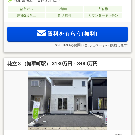
熊本県熊本市東区沼山津２
都市ガス
2階建て
所有権
駐車2台以上
即入居可
カウンターキッチン
資料をもらう(無料)
※SUUMOのお問い合わせページへ移動します
花立３（健軍町駅） 3180万円～3480万円