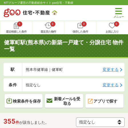
NTTグループ運営の不動産総合サイト goo住宅・不動産
1
0
0
0
最近検索した条件
最近見た物件
保存した条件
お気に入り
健軍町駅(熊本県)の新築一戸建て・分譲住宅 物件
一覧
駅
変更する
熊本市健軍線｜健軍町
条件
変更する
指定なし
新着メールを受
検索条件を保存
アプリで探す
取る
355
件
が該当しました。