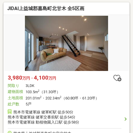
JIDAI上益城郡嘉島町北甘木 全5区画
3,980
4,100
万円・
万円
間取り
3LDK
建物面積
2
103.5m
（31.30坪）
土地面積
2
2
201.01m
・202.34m
（60.80坪・61.20坪）
総戸数
5戸
熊本市電健軍線 健軍町駅 徒歩50分
熊本市電健軍線 健軍交番前駅 徒歩54分
熊本市電健軍線 動植物園入口駅 徒歩58分