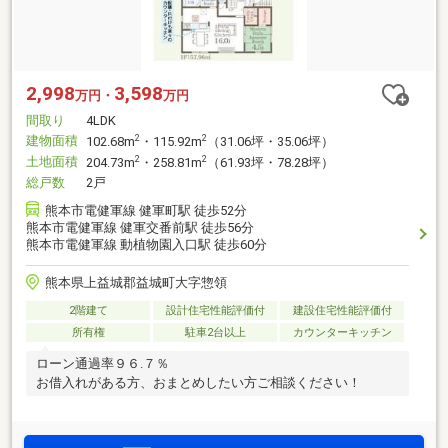
2,998
3,598
万円・
万円
間取り
4LDK
建物面積
2
2
102.68m
・115.92m
（31.06坪・35.06坪）
土地面積
2
2
204.73m
・258.81m
（61.93坪・78.28坪）
総戸数
2戸
熊本市電健軍線 健軍町駅 徒歩52分
熊本市電健軍線 健軍交番前駅 徒歩56分
熊本市電健軍線 動植物園入口駅 徒歩60分
熊本県上益城郡益城町大字惣領
2階建て
設計住宅性能評価付
建設住宅性能評価付
所有権
駐車2台以上
カウンターキッチン
ローン通過率９６.７％
お借入れがある方、おまとめしたい方ご相談ください！