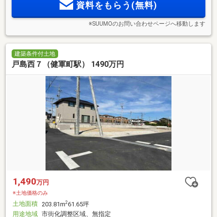
資料をもらう(無料)
※SUUMOのお問い合わせページへ移動します
建築条件付土地
戸島西７（健軍町駅） 1490万円
1,490
万円
※土地価格のみ
土地面積
2
203.81m
61.65坪
用途地域
市街化調整区域、無指定