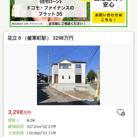
花立６（健軍町駅） 3298万円
3,298
万円
間取り
4LDK
建物面積
2
107.01m
32.37坪
土地面積
2
170.95m
51.71坪