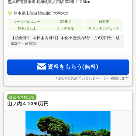
熊本市電健軍線 動植物園入口駅 車利用 12.3km
熊本県上益城郡御船町大字木倉
ルーフバルコニー
2階建て
所有権
駐車2台以上
オール電化
IHクッキングヒータ
【頭金0円・本日案内可能】木倉小徒歩約5分・月6万円台・駐
車3台・耐震◎
資料をもらう(無料)
※SUUMOのお問い合わせページへ移動します
建築条件付土地
山ノ内４ 2390万円