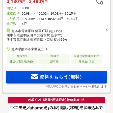
3,180
3,480
万円～
万円
間取り
4LDK
建物面積
2
2
95.98m
～100.02m
29.03坪～30.25坪
土地面積
2
2
109.03m
～133.58m
32.98坪～40.40坪
総戸数
4戸
熊本市電健軍線 健軍町駅 徒歩19分
熊本市電健軍線 健軍交番前駅 徒歩22分
熊本市電健軍線 動植物園入口駅 徒歩25分
熊本県熊本市東区花立３
都市ガス
2階建て
設計住宅性能評価付
建設住宅性能評価付
所有権
駐車2台以上
資料をもらう(無料)
※SUUMOのお問い合わせページへ移動します