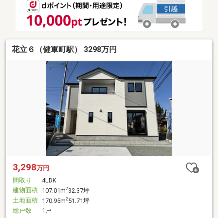
花立６（健軍町駅） 3298万円
3,298
万円
間取り
4LDK
建物面積
2
107.01m
32.37坪
土地面積
2
170.95m
51.71坪
総戸数
1戸