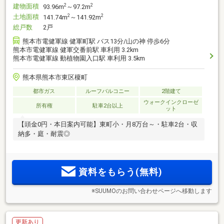
建物面積
2
2
93.96m
～97.2m
土地面積
2
2
141.74m
～141.92m
総戸数
2戸
熊本市電健軍線 健軍町駅 バス13分/山の神 停歩6分
熊本市電健軍線 健軍交番前駅 車利用 3.2km
熊本市電健軍線 動植物園入口駅 車利用 3.5km
熊本県熊本市東区榎町
都市ガス
ルーフバルコニー
2階建て
ウォークインクローゼ
所有権
駐車2台以上
ット
【頭金0円・本日案内可能】東町小・月8万台～・駐車2台・収
納多・庭・耐震◎
資料をもらう(無料)
※SUUMOのお問い合わせページへ移動します
更新あり