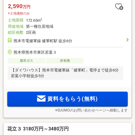
2,590
万円
※土地価格のみ
土地面積
2
172.65m
用途地域
第一種住居地域
総区画数
2区画
熊本市電健軍線 健軍町駅 徒歩6分
熊本県熊本市東区若葉３
都市ガス
所有権
【ダイワハウス】熊本市電健軍線「健軍町」電停まで徒歩6分
若葉小学校徒歩5分
資料をもらう(無料)
※SUUMOのお問い合わせページへ移動します
花立３ 3180万円～3480万円