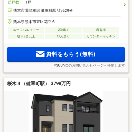
総戸数
1戸
熊本市電健軍線 健軍町駅 徒歩29分
熊本県熊本市東区花立６
ルーフバルコニー
2階建て
所有権
駐車2台以上
即入居可
カウンターキッチン
資料をもらう(無料)
※SUUMOのお問い合わせページへ移動します
桜木４（健軍町駅） 3798万円