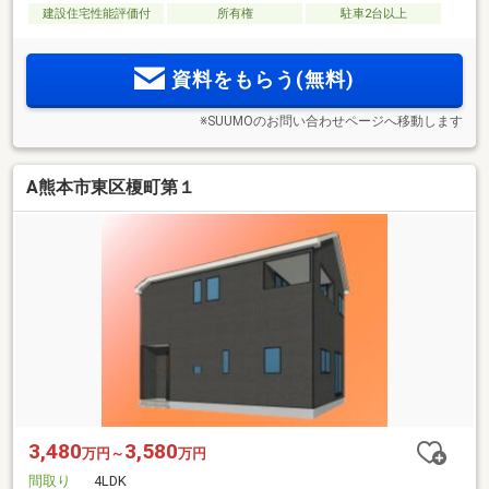
建設住宅性能評価付
所有権
駐車2台以上
資料をもらう(無料)
※SUUMOのお問い合わせページへ移動します
A熊本市東区榎町第１
3,480
3,580
万円～
万円
間取り
4LDK