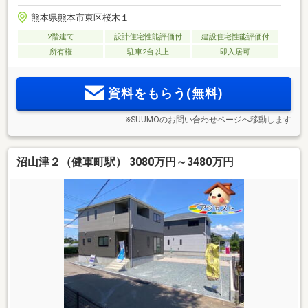
熊本県熊本市東区桜木１
2階建て
設計住宅性能評価付
建設住宅性能評価付
所有権
駐車2台以上
即入居可
資料をもらう(無料)
※SUUMOのお問い合わせページへ移動します
沼山津２（健軍町駅） 3080万円～3480万円