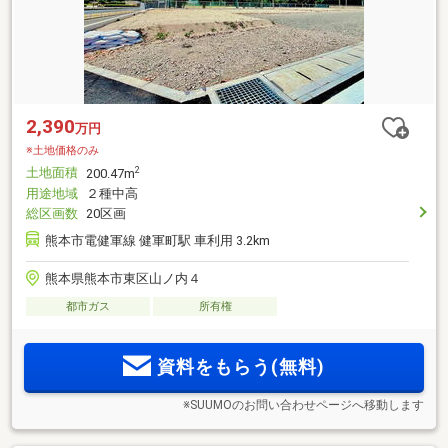
2,390
万円
※土地価格のみ
土地面積
2
200.47m
用途地域
２種中高
総区画数
20区画
熊本市電健軍線 健軍町駅 車利用 3.2km
熊本県熊本市東区山ノ内４
都市ガス
所有権
資料をもらう(無料)
※SUUMOのお問い合わせページへ移動します