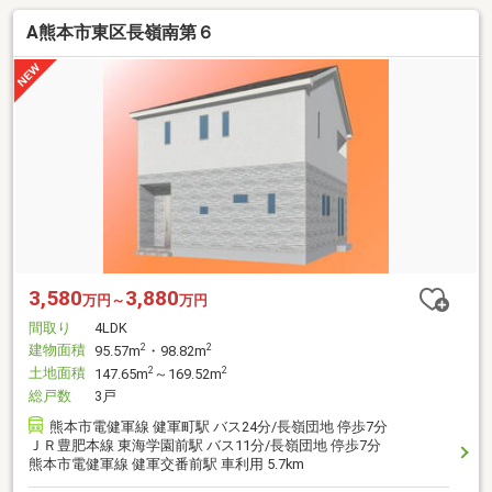
A熊本市東区長嶺南第６
3,580
3,880
万円～
万円
間取り
4LDK
建物面積
2
2
95.57m
・98.82m
土地面積
2
2
147.65m
～169.52m
総戸数
3戸
熊本市電健軍線 健軍町駅 バス24分/長嶺団地 停歩7分
ＪＲ豊肥本線 東海学園前駅 バス11分/長嶺団地 停歩7分
熊本市電健軍線 健軍交番前駅 車利用 5.7km