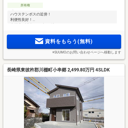
所有権
ハウステンボスの近傍！
利便性良好！
大村湾の近傍、リゾート地のよう！
資料をもらう(無料)
※SUUMOのお問い合わせページへ移動します
長崎県東彼杵郡川棚町小串郷 2,499.80万円 4SLDK