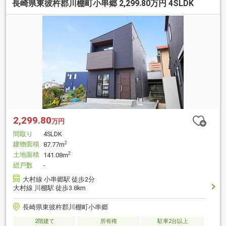
長崎県東彼杵郡川棚町小串郷 2,299.80万円 4SLDK
2,299.80
万円
間取り
4SLDK
建物面積
2
87.77m
土地面積
2
141.08m
総戸数
-
大村線 小串郷駅 徒歩2分
大村線 川棚駅 徒歩3.8km
長崎県東彼杵郡川棚町小串郷
2階建て
所有権
駐車2台以上