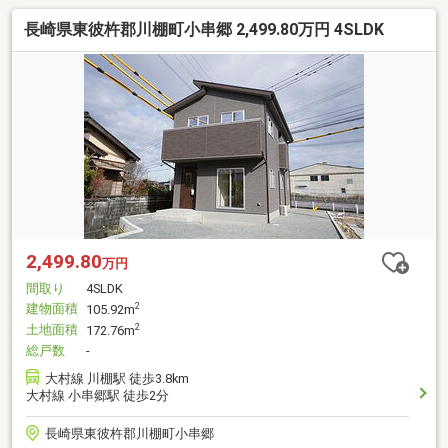
長崎県東彼杵郡川棚町小串郷 2,499.80万円 4SLDK
2,499.80
万円
間取り
4SLDK
建物面積
2
105.92m
土地面積
2
172.76m
総戸数
-
大村線 川棚駅 徒歩3.8km
大村線 小串郷駅 徒歩2分
長崎県東彼杵郡川棚町小串郷