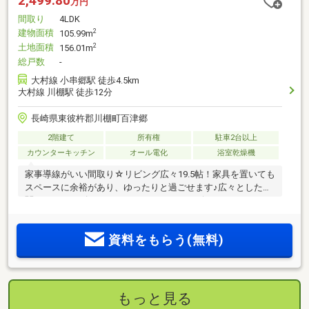
2,499.80
万円
間取り
4LDK
建物面積
2
105.99m
土地面積
2
156.01m
総戸数
-
大村線 小串郷駅 徒歩4.5km
大村線 川棚駅 徒歩12分
長崎県東彼杵郡川棚町百津郷
2階建て
所有権
駐車2台以上
カウンターキッチン
オール電化
浴室乾燥機
家事導線がいい間取り☆リビング広々19.5帖！家具を置いても
スペースに余裕があり、ゆったりと過ごせます♪広々とした玄
関にはシューズクロークがあります！コンビニやスーパー、
郵便局など周辺環境充実☆
資料をもらう(無料)
もっと見る