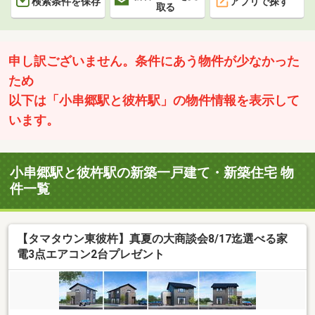
検索条件を保存
アプリで探す
取る
申し訳ございません。条件にあう物件が少なかった
ため
以下は「小串郷駅と彼杵駅」の物件情報を表示して
います。
小串郷駅と彼杵駅の新築一戸建て・新築住宅 物
件一覧
【タマタウン東彼杵】真夏の大商談会8/17迄選べる家
電3点エアコン2台プレゼント