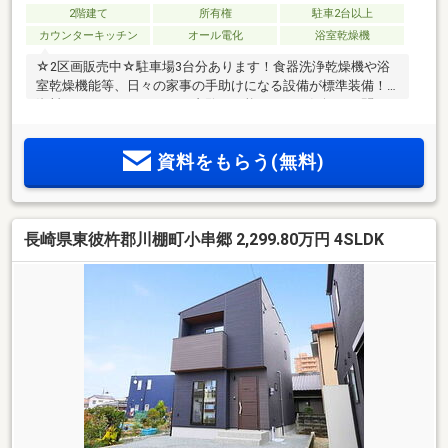
2階建て
所有権
駐車2台以上
カウンターキッチン
オール電化
浴室乾燥機
☆2区画販売中☆駐車場3台分あります！食器洗浄乾燥機や浴
室乾燥機能等、日々の家事の手助けになる設備が標準装備！
資料やモデルハウスでのご内覧が可能です！お気軽にお問い
合わせください。
資料をもらう(無料)
長崎県東彼杵郡川棚町小串郷 2,299.80万円 4SLDK