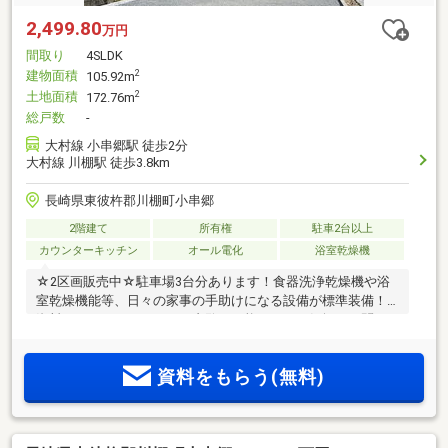
2,499.80
万円
間取り
4SLDK
建物面積
2
105.92m
土地面積
2
172.76m
総戸数
-
大村線 小串郷駅 徒歩2分
大村線 川棚駅 徒歩3.8km
長崎県東彼杵郡川棚町小串郷
2階建て
所有権
駐車2台以上
カウンターキッチン
オール電化
浴室乾燥機
☆2区画販売中☆駐車場3台分あります！食器洗浄乾燥機や浴
室乾燥機能等、日々の家事の手助けになる設備が標準装備！
資料やモデルハウスでのご内覧が可能です！お気軽にお問い
合わせください。
資料をもらう(無料)