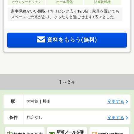
カウンターキッチン
オール電化
浴室乾燥機
家事導線がいい間取り☆リビング広々19.5帖！家具を置いても
スペースに余裕があり、ゆったりと過ごせます♪広々とした玄
関にはシューズクロークがあります！コンビニやスーパー、
郵便局など周辺環境充実☆
資料をもらう(無料)
1～3
件
駅
変更する
大村線｜川棚
条件
変更する
指定なし
新着メールを受