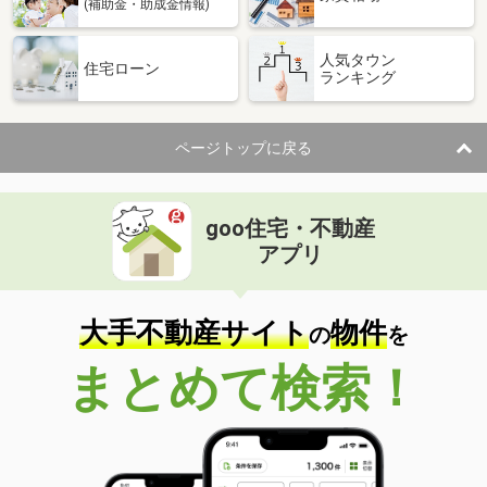
(補助金・助成金情報)
人気タウン
住宅ローン
ランキング
ページトップに戻る
goo住宅・不動産
アプリ
大手不動産サイト
物件
の
を
まとめて検索！