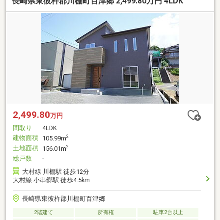
長崎県東彼杵郡川棚町百津郷 2,499.80万円 4LDK
2,499.80
万円
間取り
4LDK
建物面積
2
105.99m
土地面積
2
156.01m
総戸数
-
大村線 川棚駅 徒歩12分
大村線 小串郷駅 徒歩4.5km
長崎県東彼杵郡川棚町百津郷
2階建て
所有権
駐車2台以上