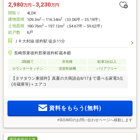
2,980
3,230
万円～
万円
間取り
4LDK
建物面積
2
2
109.3m
～116.34m
（33.06坪～35.19坪）
土地面積
2
2
180.76m
～197.12m
（54.67坪～59.62坪）
総戸数
6戸
ＪＲ大村線 彼杵駅 徒歩11分
長崎県東彼杵郡東彼杵町蔵本郷
2階建て
所有権
駐車2台以上
カウンターキッチン
浴室乾燥機
バリアフリー
【タマタウン東彼杵】真夏の大商談会8/17まで選べる家電3点
(冷蔵庫等)＋エアコ
資料をもらう(無料)
※SUUMOのお問い合わせページへ移動します
建築条件付土地