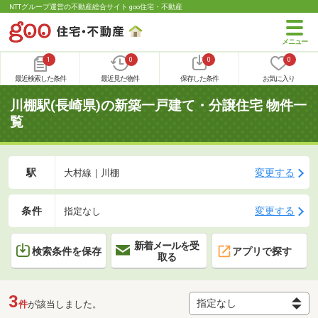
NTTグループ運営の不動産総合サイト goo住宅・不動産
1
0
0
0
最近検索した条件
最近見た物件
保存した条件
お気に入り
川棚駅(長崎県)の新築一戸建て・分譲住宅 物件一
覧
駅
変更する
大村線｜川棚
条件
変更する
指定なし
新着メールを受
検索条件を保存
アプリで探す
取る
3
件
が該当しました。