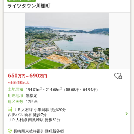
ライツタウン川棚町
650
690
万円～
万円
※土地価格のみ
土地面積
2
2
194.01m
～214.68m
（58.68坪～64.94坪）
用途地域
無指定
総区画数
17区画
ＪＲ大村線 小串郷駅 徒歩20分
西肥バス 新谷 徒歩7分
ＪＲ大村線 南風崎駅 徒歩53分
長崎県東彼杵郡川棚町新谷郷