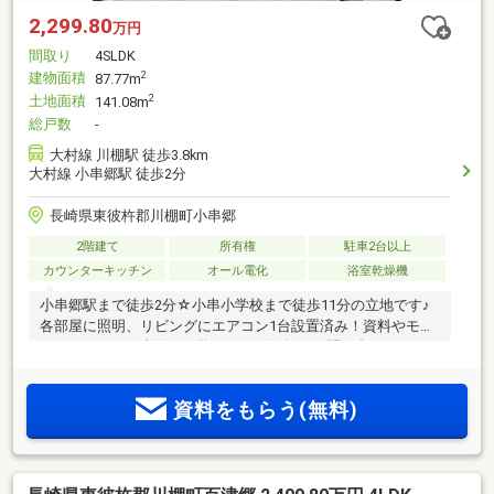
2,299.80
万円
間取り
4SLDK
建物面積
2
87.77m
土地面積
2
141.08m
総戸数
-
大村線 川棚駅 徒歩3.8km
大村線 小串郷駅 徒歩2分
長崎県東彼杵郡川棚町小串郷
2階建て
所有権
駐車2台以上
カウンターキッチン
オール電化
浴室乾燥機
小串郷駅まで徒歩2分☆小串小学校まで徒歩11分の立地です♪
各部屋に照明、リビングにエアコン1台設置済み！資料やモデ
ルハウスでのご内覧が可能です！お気軽にお問い合わせくだ
さい。
資料をもらう(無料)