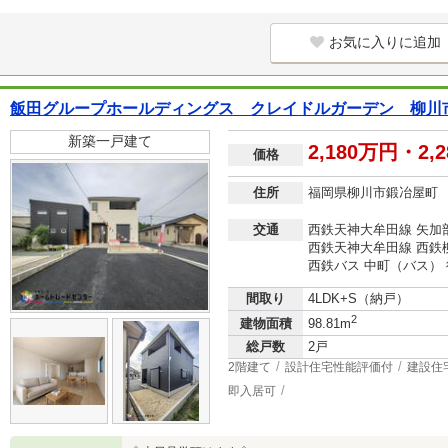
お気に入りに追加
飯田グループホールディングス クレイドルガーデン 柳川
新築一戸建て
2,180万円・2,
価格
住所
福岡県柳川市鍛冶屋町
交通
西鉄天神大牟田線 矢加部
西鉄天神大牟田線 西鉄柳
西鉄バス 中町（バス） 
間取り
4LDK+S（納戸）
2
建物面積
98.81m
総戸数
2戸
2階建て
設計住宅性能評価付
建設住
即入居可