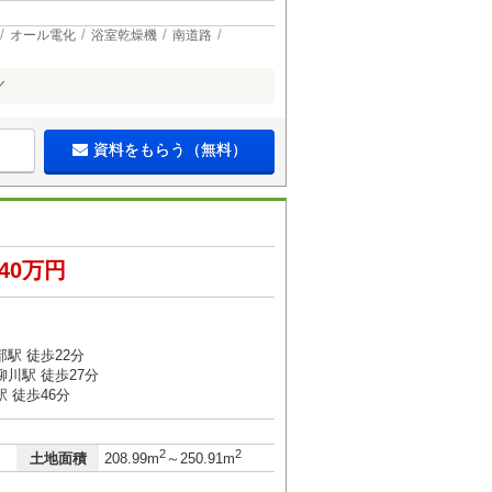
オール電化
浴室乾燥機
南道路
／
資料をもらう（無料）
540万円
駅 徒歩22分
川駅 徒歩27分
 徒歩46分
2
2
土地面積
208.99m
～250.91m