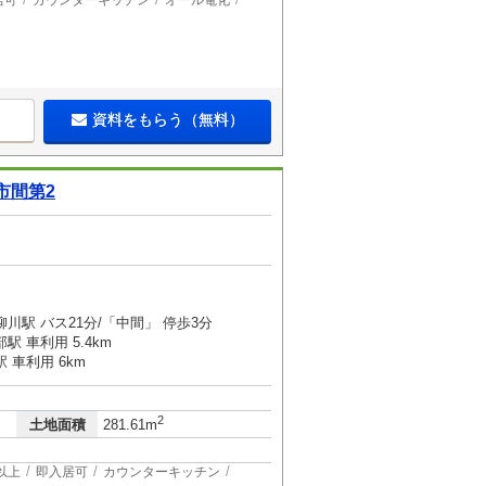
居可
カウンターキッチン
オール電化
資料をもらう（無料）
市間第2
川駅 バス21分/「中間」 停歩3分
 車利用 5.4km
 車利用 6km
2
土地面積
281.61m
以上
即入居可
カウンターキッチン