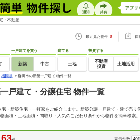
住宅・不動産
0
最近見た物件
保
一戸建てを買う
建てる
投資する
不動産
古
新築
中古
土地
土地活用
投資
>
福岡県
>
柳川市の新築一戸建て 物件一覧
築一戸建て・分譲住宅 物件一覧
住宅・新築住宅・一軒家をご紹介します。新築分譲一戸建て・建て売り
建物面積・土地面積・間取り・人気のこだわり条件から物件を簡単検索。
63
表示件数
件