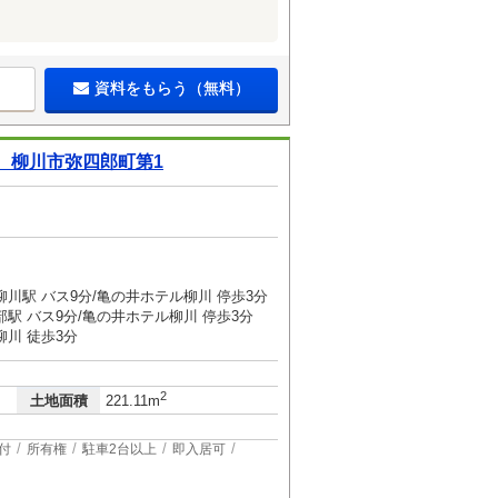
資料をもらう（無料）
 柳川市弥四郎町第1
川駅 バス9分/亀の井ホテル柳川 停歩3分
駅 バス9分/亀の井ホテル柳川 停歩3分
川 徒歩3分
2
土地面積
221.11m
付
所有権
駐車2台以上
即入居可