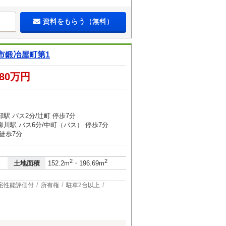
資料をもらう（無料）
市鍛冶屋町第1
280万円
駅 バス2分/辻町 停歩7分
川駅 バス6分/中町（バス） 停歩7分
徒歩7分
2
2
土地面積
152.2m
・196.69m
宅性能評価付
所有権
駐車2台以上