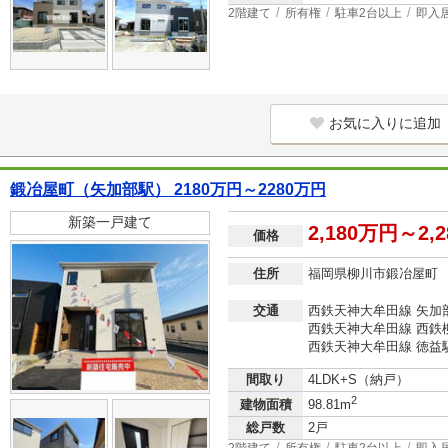
2階建て
所有権
駐車2台以上
即入
お気に入りに追加
鍛冶屋町（矢加部駅） 2180万円～2280万円
新築一戸建て
2,180万円～2,
価格
住所
福岡県柳川市鍛冶屋町
交通
西鉄天神大牟田線 矢加部
西鉄天神大牟田線 西鉄柳
西鉄天神大牟田線 徳益駅
間取り
4LDK+S（納戸）
2
建物面積
98.81m
総戸数
2戸