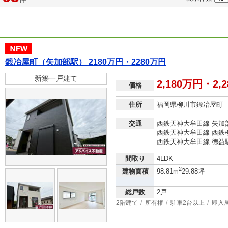
鍛冶屋町（矢加部駅） 2180万円・2280万円
新築一戸建て
2,180万円・2,
価格
住所
福岡県柳川市鍛冶屋町
交通
西鉄天神大牟田線 矢加部
西鉄天神大牟田線 西鉄柳
西鉄天神大牟田線 徳益駅
間取り
4LDK
2
建物面積
98.81m
29.88坪
総戸数
2戸
2階建て
所有権
駐車2台以上
即入