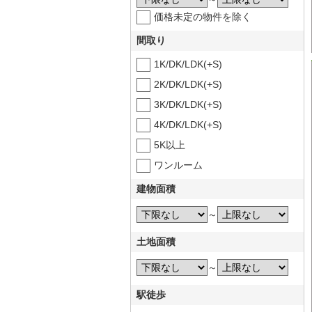
価格未定の物件を除く
間取り
1K/DK/LDK(+S)
2K/DK/LDK(+S)
3K/DK/LDK(+S)
4K/DK/LDK(+S)
5K以上
ワンルーム
建物面積
～
土地面積
～
駅徒歩