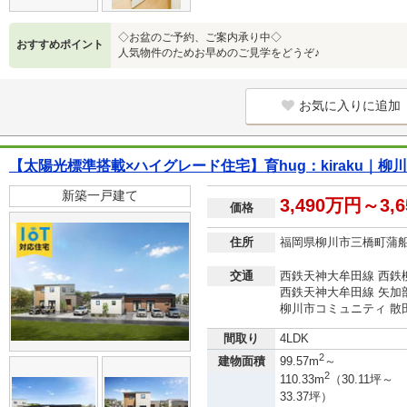
◇お盆のご予約、ご案内承り中◇
おすすめポイント
人気物件のためお早めのご見学をどうぞ♪
お気に入りに追加
【太陽光標準搭載×ハイグレード住宅】育hug：kiraku｜柳
新築一戸建て
3,490万円～3,
価格
住所
福岡県柳川市三橋町蒲
交通
西鉄天神大牟田線 西鉄柳
西鉄天神大牟田線 矢加部
柳川市コミュニティ 散田
間取り
4LDK
2
建物面積
99.57m
～
2
110.33m
（30.11坪～
33.37坪）