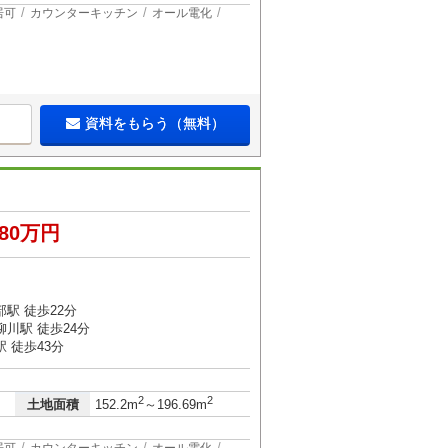
居可
カウンターキッチン
オール電化
資料をもらう（無料）
280万円
駅 徒歩22分
川駅 徒歩24分
 徒歩43分
2
2
土地面積
152.2m
～196.69m