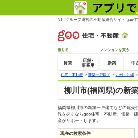
NTTグループ運営の不動産総合サイト goo
借りる
マンションを買う
店舗･
賃貸
新築
中
事業用
住宅・不動産
>
新築一戸建て
>
九州・沖縄
柳川市(福岡県)の新
福岡県柳川市の新築一戸建てなどの建売
報を探すならgoo住宅・不動産。価格・
産がサポートします。
現在の検索条件