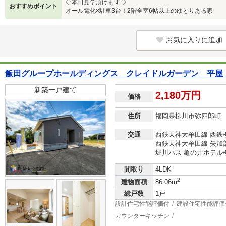
◇本日見学頂けます◇
おすすめポイント
オール電化×駐車3台！2階全室6帖以上のゆとりある家
お気に入りに追加
飯田グループホールディングス クレイドルガーデン 平屋
新築一戸建て
2,180万円
価格
住所
福岡県柳川市弥四郎町
交通
西鉄天神大牟田線 西鉄柳
西鉄天神大牟田線 矢加部
堀川バス 亀の井ホテル柳
間取り
4LDK
2
建物面積
86.06m
総戸数
1戸
設計住宅性能評価付
建設住宅性能評価
カウンターキッチン