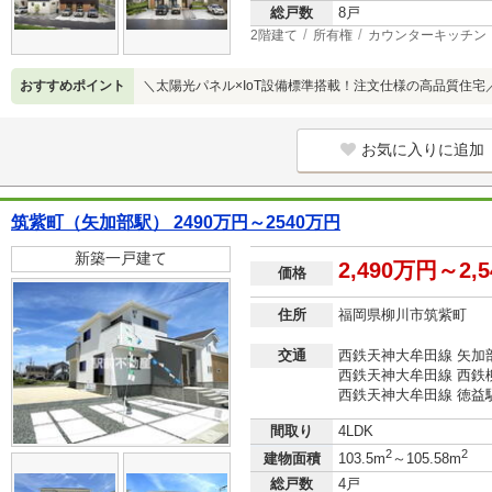
総戸数
8戸
2階建て
所有権
カウンターキッチン
おすすめポイント
＼太陽光パネル×IoT設備標準搭載！注文仕様の高品質住宅
お気に入りに追加
筑紫町（矢加部駅） 2490万円～2540万円
新築一戸建て
2,490万円～2,
価格
住所
福岡県柳川市筑紫町
交通
西鉄天神大牟田線 矢加部
西鉄天神大牟田線 西鉄柳
西鉄天神大牟田線 徳益駅
間取り
4LDK
2
2
建物面積
103.5m
～105.58m
総戸数
4戸