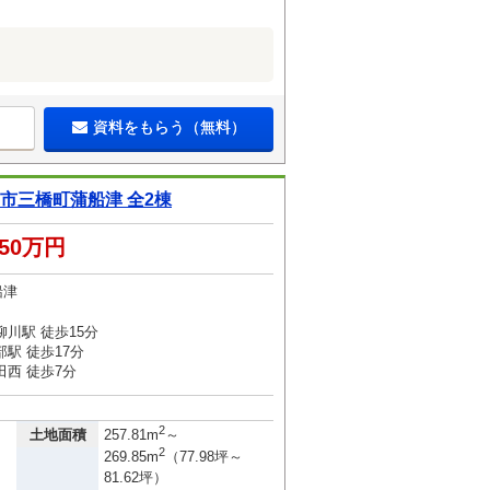
資料をもらう（無料）
川市三橋町蒲船津 全2棟
650万円
船津
川駅 徒歩15分
駅 徒歩17分
西 徒歩7分
2
土地面積
257.81m
～
2
269.85m
（77.98坪～
81.62坪）