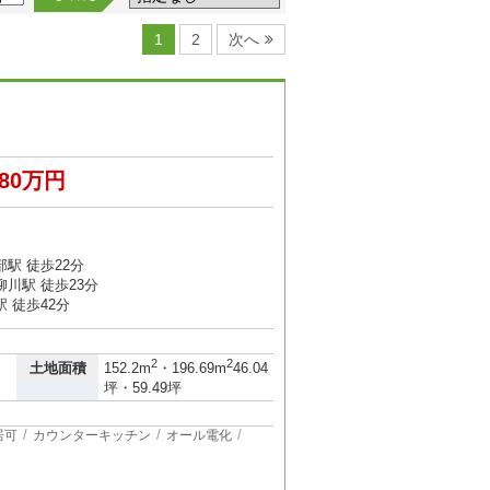
1
2
次へ
280万円
駅 徒歩22分
川駅 徒歩23分
 徒歩42分
2
2
土地面積
152.2m
・196.69m
46.04
坪・59.49坪
居可
カウンターキッチン
オール電化