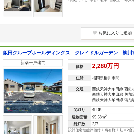
2階建て
所有権
駐車2台以上
即入
お気に入りに追加
飯田グループホールディングス クレイドルガーデン 柳川
新築一戸建て
2,280万円
価格
住所
福岡県柳川市間
交通
西鉄天神大牟田線 西鉄柳
西鉄天神大牟田線 矢加部駅
西鉄天神大牟田線 蒲池駅
間取り
4LDK
2
建物面積
95.58m
総戸数
2戸
設計住宅性能評価付
所有権
駐車2台