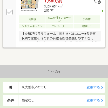
1,580
万円
2
3LDK 65.14m
2階 南
モニタ付インターホ
南向き
所有権
ン
システムキッチン
エレベーター
2階以上
【令和7年9月リフォーム】南向きバルコニー■各居室
収納で家族それぞれの荷物も整理整頓しやすくなって
います。■大規模マンション■「住道」駅周辺には商業
施設が多数あります。
1～2
棟
町
変更する
東大阪市／布市町
条件
変更する
指定なし