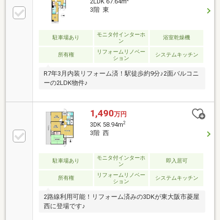
2LDK 67.64m
3階 東
モニタ付インターホ
駐車場あり
浴室乾燥機
ン
リフォームリノベー
所有権
システムキッチン
ション
R7年3月内装リフォーム済！駅徒歩約9分♪2面バルコニ
ーの2LDK物件♪
1,490
万円
2
3DK 58.94m
3階 西
モニタ付インターホ
駐車場あり
即入居可
ン
リフォームリノベー
所有権
システムキッチン
ション
2路線利用可能！リフォーム済みの3DKが東大阪市菱屋
西に登場です♪