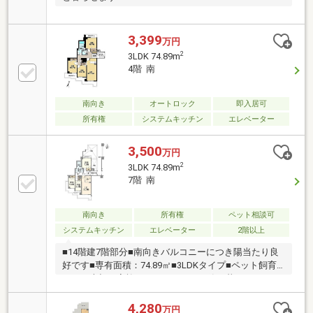
3,399
万円
2
3LDK 74.89m
4階 南
南向き
オートロック
即入居可
所有権
システムキッチン
エレベーター
3,500
万円
2
3LDK 74.89m
7階 南
南向き
所有権
ペット相談可
システムキッチン
エレベーター
2階以上
■14階建7階部分■南向きバルコニーにつき陽当たり良
好です■専有面積：74.89㎡■3LDKタイプ■ペット飼育
可。 大切な家族であるペットと一緒に暮らすことが
可能です。 （管理規約等による制限あり）《室内の
特徴》■各居室に収納がございます。《担当者より一
4,280
万円