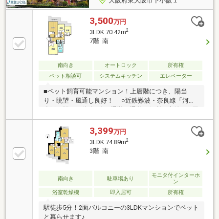
大阪府東大阪市下小阪１
3,500
万円
2
3LDK 70.42m
7階 南
南向き
オートロック
所有権
ペット相談可
システムキッチン
エレベーター
■ペット飼育可能マンション！上層階につき、陽当
り・眺望・風通し良好！ ○近鉄難波・奈良線「河内
小阪」駅まで徒歩5分！通勤・通学に便利な立地 ○周
辺環境充実の好立地！スーパーやコンビニも徒歩圏内
3,399
万円
2
3LDK 74.89m
3階 南
モニタ付インターホ
南向き
駐車場あり
ン
浴室乾燥機
即入居可
所有権
駅徒歩5分！2面バルコニーの3LDKマンションでペット
と暮らせます♪