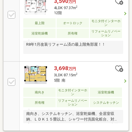
3,590
万円
2
4LDK 97.37m
12階
モニタ付インターホ
最上階
オートロック
ン
リフォームリノベー
浴室乾燥機
所有権
ション
R8年1月改装リフォーム済の最上階角部屋！！
3,698
万円
2
3LDK 87.15m
5階 南
モニタ付インターホ
南向き
浴室乾燥機
ン
リフォームリノベー
所有権
システムキッチン
ション
南向き、システムキッチン、浴室乾燥機、全居室収
納、ＬＤＫ１５畳以上、シャワー付洗面化粧台、対面
式キッチン、ワイドバルコニー、バリアフリー、南面
バルコニー、ＴＶモニタ付インターホン、ウォークイ