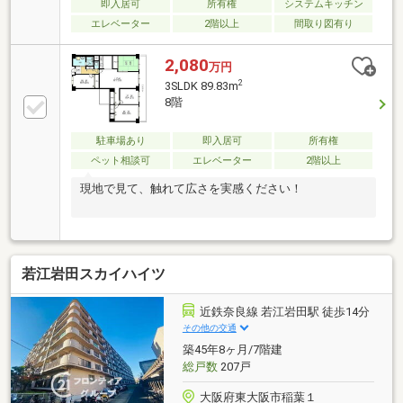
即入居可
所有権
システムキッチン
エレベーター
2階以上
間取り図有り
2,080
万円
2
3SLDK 89.83m
8階
駐車場あり
即入居可
所有権
ペット相談可
エレベーター
2階以上
現地で見て、触れて広さを実感ください！
若江岩田スカイハイツ
近鉄奈良線 若江岩田駅 徒歩14分
その他の交通
築45年8ヶ月/7階建
総戸数
207戸
大阪府東大阪市稲葉１