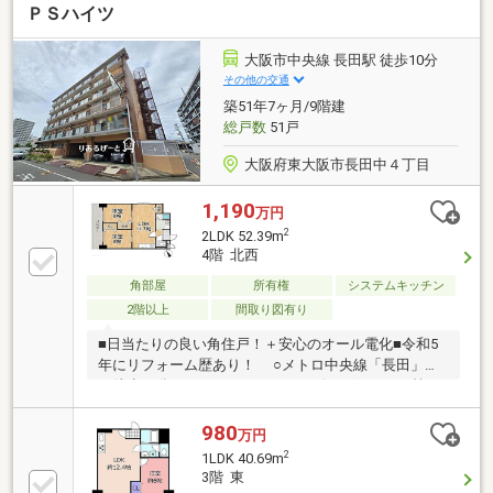
ＰＳハイツ
大阪市中央線 長田駅 徒歩10分
その他の交通
築51年7ヶ月/9階建
総戸数
51戸
大阪府東大阪市長田中４丁目
1,190
万円
2
2LDK 52.39m
4階 北西
角部屋
所有権
システムキッチン
2階以上
間取り図有り
■日当たりの良い角住戸！＋安心のオール電化■令和5
年にリフォーム歴あり！ ○メトロ中央線「長田」駅
が徒歩10分 ○スーパーやショッピングセンター等の
生活利便施設が身近に揃う、暮らしに便利な立地
980
万円
2
1LDK 40.69m
3階 東