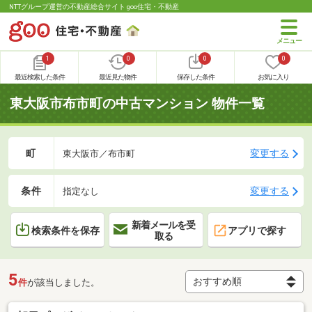
NTTグループ運営の不動産総合サイト goo住宅・不動産
1
0
0
0
最近検索した条件
最近見た物件
保存した条件
お気に入り
東大阪市布市町の中古マンション 物件一覧
町
変更する
東大阪市／布市町
条件
変更する
指定なし
新着メールを受
検索条件を保存
アプリで探す
取る
5
件
が該当しました。