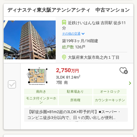
ンクローゼット、宅配ボックス、食器洗乾燥機、浄水
ディナスティ東大阪アテンシアシティ 中古マンション
器
近鉄けいはんな線 吉田駅 徒歩11
分
その他の交通
築19年3ヶ月/16階建
総戸数
126戸
大阪府東大阪市島之内１丁目
2,750
万円
2
3LDK 81.24m
7階 南
南向き
駐車場あり
オートロック
モニタ付インターホ
所有権
カウンターキッチン
ン
【駅徒歩圏×81m2超の3LDK+即予約可】■スーパー・
コンビニ徒歩3分以内で、日々の買い出しが便利
■WIC+トランクルーム付！季節物もすっきり■リビン
グを中心に各居室へアクセスできる回遊性