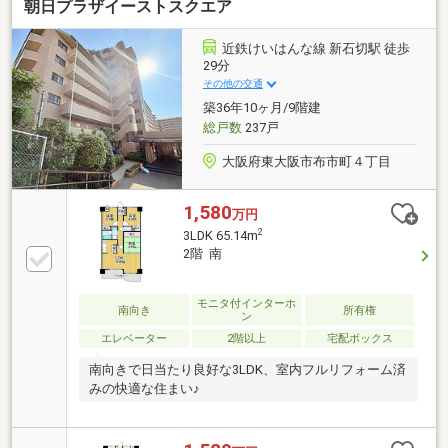
朝日プラザイーストスクエア
近鉄けいはんな線 新石切駅 徒歩
29分
その他の交通
築36年10ヶ月/9階建
総戸数
237戸
大阪府東大阪市布市町４丁目
1,580
万円
2
3LDK 65.14m
2階 南
モニタ付インターホ
南向き
所有権
ン
エレベーター
2階以上
宅配ボックス
南向きで日当たり良好な3LDK、室内フルリフォーム済
みの快適な住まい♪