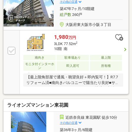
その他の交通
築47年7ヶ月/10階建
総戸数
260戸
大阪府東大阪市小阪３丁目
1,980
万円
2
3LDK 77.52m
10階 南
南向き
駐車場あり
最上階
モニタ付インターホ
即入居可
所有権
ン
【最上階角部屋で通風・眺望良好＋即内覧可！】R7.7
リフォーム済■南向きバルコニーで陽当たり良好■サン
ルームやウォークインクローゼットなど快適な生活を
彩る充実した設備仕様が魅力
ライオンズマンション東花園
近鉄奈良線 東花園駅 徒歩10分
その他の交通
築36年3ヶ月/6階建