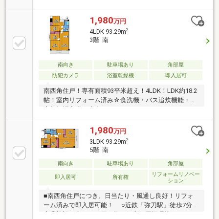
13分。商業施設が多く、お買い物も便利な周辺環境
1,980
万円
2
4LDK 93.29m
3階 南
南向き
駐車場あり
角部屋
防犯カメラ
浴室乾燥機
即入居可
南西角住戸！専有面積93平米超え！4LDK！LDK約18.2
帖！室内リフォーム済み☆食洗機・バス追炊機能・浴
室乾燥機完備☆南向きのバルコニーです☆
1,980
万円
2
3LDK 93.29m
5階 南
南向き
駐車場あり
角部屋
リフォームリノベー
即入居可
所有権
ション
■南西角住戸につき、日当たり・風通し良好！リフォ
ーム済みで即入居可能！ ○近鉄「弥刀駅」徒歩7分。
商業施設が多く、お買い物も便利な周辺環境！ ○Ｌ