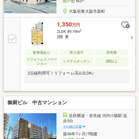
総戸数
60戸
大阪府東大阪市新町
1,350
万円
2
2LDK 49.79m
2階 東
駐車場あり
即入居可
所有権
リフォームリノベー
システムキッチン
2階以上
ション
2沿線利用可！リフォーム済み2LDK♪
御厨ビル 中古マンション
近鉄難波・奈良線 河内小阪駅 徒
歩5分
その他の交通
築56年7ヶ月/7階建