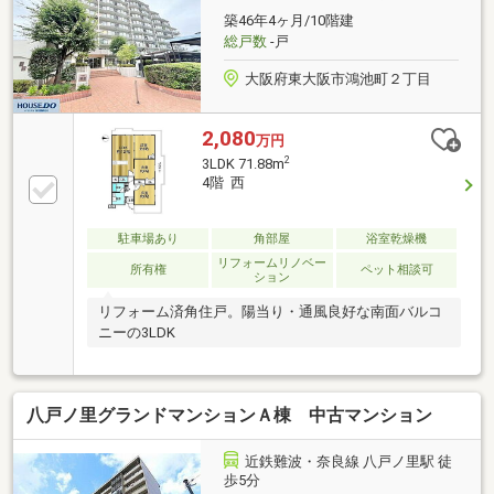
築46年4ヶ月/10階建
総戸数
-戸
大阪府東大阪市鴻池町２丁目
2,080
万円
2
3LDK 71.88m
4階 西
駐車場あり
角部屋
浴室乾燥機
リフォームリノベー
所有権
ペット相談可
ション
リフォーム済角住戸。陽当り・通風良好な南面バルコ
ニーの3LDK
八戸ノ里グランドマンションＡ棟 中古マンション
近鉄難波・奈良線 八戸ノ里駅 徒
歩5分