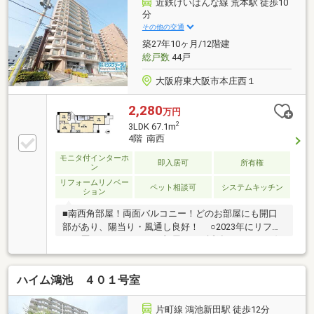
近鉄けいはんな線 荒本駅 徒歩10
分
その他の交通
築27年10ヶ月/12階建
総戸数
44戸
大阪府東大阪市本庄西１
2,280
万円
2
3LDK 67.1m
4階 南西
モニタ付インターホ
即入居可
所有権
ン
リフォームリノベー
ペット相談可
システムキッチン
ション
■南西角部屋！両面バルコニー！どのお部屋にも開口
部があり、陽当り・風通し良好！ ○2023年にリフォ
ーム歴もあるきれいなお部屋！ ○近鉄けいはんな線
「荒本」駅まで徒歩9分！通勤・通学もらくらく
ハイム鴻池 ４０１号室
片町線 鴻池新田駅 徒歩12分