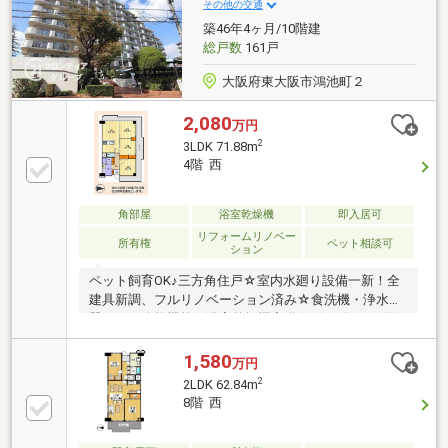
その他の交通
築46年4ヶ月/10階建
総戸数
161戸
大阪府東大阪市鴻池町２
2,080
万円
2
3LDK 71.88m
4階 西
角部屋
浴室乾燥機
即入居可
リフォームリノベー
所有権
ペット相談可
ション
ペット飼育OK♪三方角住戸☆室内水廻り設備一新！全
建具新調、フルリノベーション済み☆食洗機・浄水
器・バス追炊機能・浴室乾燥機完備☆引き廻しの3面
バルコニー☆室内フラット仕様です♪
1,580
万円
2
2LDK 62.84m
8階 西