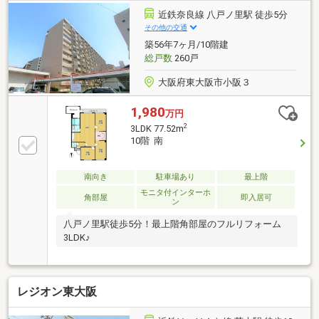
近鉄奈良線 八戸ノ里駅 徒歩5分
その他の交通
築56年7ヶ月/10階建
総戸数
260戸
大阪府東大阪市小阪３
1,980
万円
2
3LDK 77.52m
10階 南
南向き
駐車場あり
最上階
モニタ付インターホ
角部屋
即入居可
ン
八戸ノ里駅徒歩5分！最上階角部屋のフルリフォーム
3LDK♪
レジオン東大阪