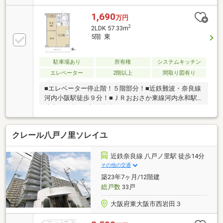
1,690
万円
2
2LDK 57.33m
5階 東
駐車場あり
所有権
システムキッチン
エレベーター
2階以上
間取り図有り
■エレベーター停止階！５階部分！■近鉄難波・奈良線
河内小阪駅徒歩９分！■ＪＲおおさか東線河内永和駅
徒歩１３分！■専有面積：５７．３３㎡！■２ＬＤＫの
間取り！■東向きバルコニー！【リフォーム済（２０
１３年６月）】・各居室のクロス張替え・システムキ
クレール八戸ノ里ソレイユ
ッチン新調・洗面化粧台新調・ユニットバス新調・ト
イレ新調
近鉄奈良線 八戸ノ里駅 徒歩14分
その他の交通
築23年7ヶ月/12階建
総戸数
33戸
大阪府東大阪市西岩田３