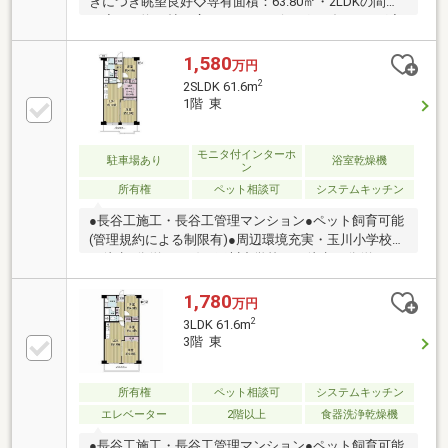
きにつき眺望良好◇専有面積：63.80㎡・2LDKの間取
り◇LDK約17帖の広々としたリビング・ダイニング◇
ペット飼育可能(規約による制限あり)●フルリノベーシ
ョン履歴有り(2021年9月)・キッチン場所の移設、交
1,580
万円
換 ・パントリー造設・浴室交換 ・洗面台交換 ・
2
2SLDK 61.6m
トイレ交換・全面クロス貼替 ・全面フローリング貼
1階 東
替・シューズクローゼット交換 ・建具交換
モニタ付インターホ
駐車場あり
浴室乾燥機
ン
所有権
ペット相談可
システムキッチン
●長谷工施工・長谷工管理マンション●ペット飼育可能
(管理規約による制限有)●周辺環境充実・玉川小学校ま
で徒歩3分(約200m)・玉川中学校まで徒歩16分(約
1240m)・スギドラッグ菱江店まで徒歩3分(220m)・セ
ブンイレブン東大阪稲葉1丁目店まで徒歩5分(400m)・
1,780
万円
エディオン東大阪店まで徒歩11分(860m)●2026年3月
2
3LDK 61.6m
リフォーム完了【リフォーム内容】・フローリング上
3階 東
貼、クロス張替え・システムキッチン新調・ユニット
バス新調・トイレ新調・建具新調・給湯器新調・ハウ
スクリーニング・他
所有権
ペット相談可
システムキッチン
エレベーター
2階以上
食器洗浄乾燥機
●長谷工施工・長谷工管理マンション●ペット飼育可能