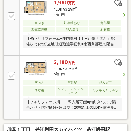
1,980
万円
2
4LDK 93.29m
3階 南
南向き
駐車場あり
角部屋
浴室乾燥機
即入居可
所有権
【R8.7月リフォーム+即内覧可！】■近鉄「弥刀 」駅
徒歩7分の好立地◎通勤通学便利■南西角部屋で陽当た
り風通し良好！■オープンシステムキッチンは3口ガス
コンロ付で食洗器付で家事が快適
2,180
万円
2
3LDK 93.29m
5階 南
南向き
角部屋
即入居可
リフォームリノベー
所有権
システムキッチン
ション
【フルリフォーム済！】即入居可能■南向きなので陽
当たり・眺望良好■角部屋！20帖以上のLDK■食洗器・
浴室乾燥機付き■専有面積93m2超の3LDK
稲葉１丁目＿若江岩田スカイハイツ＿若江岩田駅