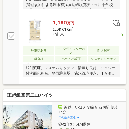
(管理規約による制限有)●周辺環境充実・玉川小学校ま
で徒歩3分(約200m)・玉川中学校まで徒歩16分(約
1240m)・スギドラッグ菱江店まで徒歩3分(220m)・セ
ブンイレブン東大阪稲葉1丁目店まで徒歩5分(400m)・
1,180
万円
エディオン東大阪店まで徒歩11分(860m)●2026年6月
2
2LDK 61.6m
リフォーム完了【リフォーム内容】・フローリング張
2階 東
替え、クロス張替え・システムキッチン新調・ユニッ
トバス新調・トイレ新調・建具新調・給湯器新調・ハ
ウスクリーニング 他
モニタ付インターホ
駐車場あり
即入居可
ン
所有権
ペット相談可
システムキッチン
即引渡可、システムキッチン、陽当り良好、シャワー
付洗面化粧台、平面駐車場、温水洗浄便座、ＴＶモニ
タ付インターホン、ペット相談、エレベーター、駐輪
場、バイク置場
正起瓢箪第二山ハイツ
近鉄けいはんな線 新石切駅 徒歩
14分
その他の交通
築42年3ヶ月/4階建