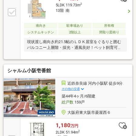
言》・現在空室のため、お客様のご都合に合わせてご
2
5LDK 119.73m
案内が可能です。お気兼ねなくゆっくりと室内をご覧
13階 南
いただけますのでぜひ一度ご見学くださいませ。■物
件の詳細及び内覧希望のお問い合わせにつきましては
担当までお願いいたします。（フリーコール ０１２
南向き
駐車場あり
所有権
０－１０９－２２９）
システムキッチン
2階以上
間取り図有り
現状渡し南向き約21.5帖のＬＤＫ居室をぐるりと囲む
バルコニー上層階・採光・通風良好！ペット飼育可
（規約による制限有）
シャルム小阪壱番館
近鉄奈良線 河内小阪駅 徒歩9分
その他の交通
築44年4ヶ月/6階建
総戸数
159戸
大阪府東大阪市菱屋西６
1,180
万円
2
2LDK 51.94m