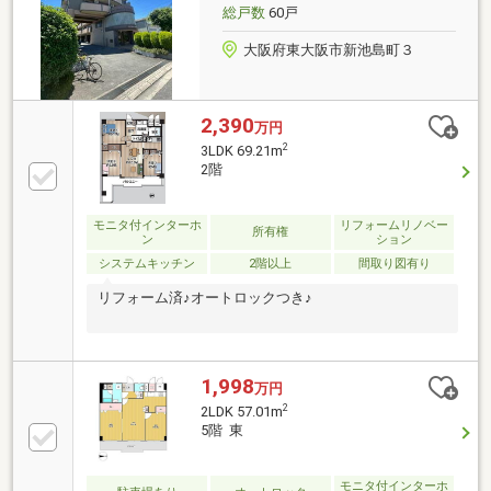
総戸数
60戸
大阪府東大阪市新池島町３
2,390
万円
2
3LDK 69.21m
2階
モニタ付インターホ
リフォームリノベー
所有権
ン
ション
システムキッチン
2階以上
間取り図有り
リフォーム済♪オートロックつき♪
1,998
万円
2
2LDK 57.01m
5階 東
モニタ付インターホ