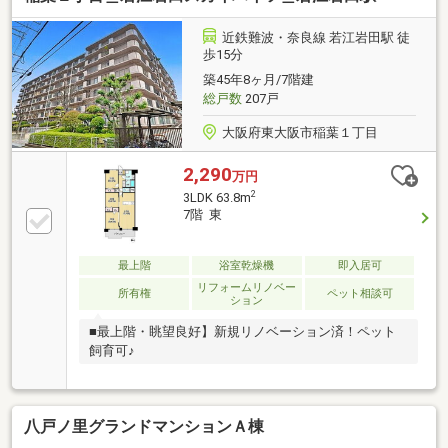
近鉄難波・奈良線 若江岩田駅 徒
歩15分
築45年8ヶ月/7階建
総戸数
207戸
大阪府東大阪市稲葉１丁目
2,290
万円
2
3LDK 63.8m
7階 東
最上階
浴室乾燥機
即入居可
リフォームリノベー
所有権
ペット相談可
ション
■最上階・眺望良好】新規リノベーション済！ペット
飼育可♪
八戸ノ里グランドマンションＡ棟