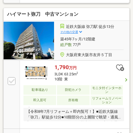
ＤＫ21帖以上！広々使えて嬉しいゆとりがあります！
ハイマート弥刀 中古マンション
近鉄大阪線 弥刀駅 徒歩13分
その他の交通
築45年7ヶ月/12階建
総戸数
77戸
大阪府東大阪市友井５丁目
1,790
万円
2
3LDK 63.25m
10階 東
モニタ付インターホ
駐車場あり
防犯カメラ
ン
リフォームリノベー
即入居可
所有権
ション
【令和8年7月リフォーム＋即内覧可！】■近鉄大阪線
「弥刀」駅徒歩12分■10階部分の上層階で眺望・通風
良好な3LDK■システムキッチン等水回りも一新■全居
室収納あり