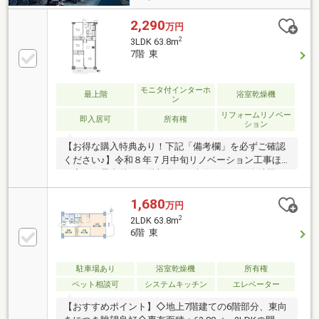
2,290
万円
2
3LDK 63.8m
7階 東
モニタ付インターホ
最上階
浴室乾燥機
ン
リフォームリノベー
即入居可
所有権
ション
【お得な購入特典あり！下記「備考欄」を必ずご確認
ください♪】令和８年７月中旬リノベーション工事ほ
ぼ完了／最上階（７階部分）／東向き住戸／食洗機・
浴室乾燥機付き／ペット飼育可※細則有り／長期修繕
計画有り
1,680
万円
2
2LDK 63.8m
6階 東
駐車場あり
浴室乾燥機
所有権
ペット相談可
システムキッチン
エレベーター
【おすすめポイント】◇地上7階建ての6階部分、東向