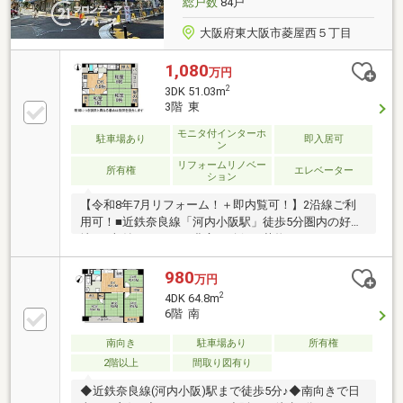
総戸数
84戸
大阪府東大阪市菱屋西５丁目
1,080
万円
2
3DK 51.03m
3階 東
モニタ付インターホ
駐車場あり
即入居可
ン
リフォームリノベー
所有権
エレベーター
ション
【令和8年7月リフォーム！＋即内覧可！】2沿線ご利
用可！■近鉄奈良線「河内小阪駅」徒歩5分圏内の好立
地！■収納スペースを豊富に確保し荷物もスッキリ！■
陽当り・通風良好な3DKの住まい
980
万円
2
4DK 64.8m
6階 南
南向き
駐車場あり
所有権
2階以上
間取り図有り
◆近鉄奈良線(河内小阪)駅まで徒歩5分♪◆南向きで日