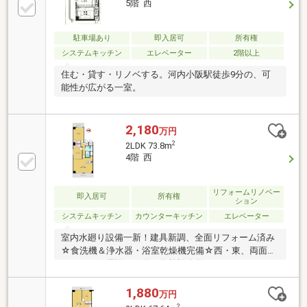
5階 西
駐車場あり
即入居可
所有権
システムキッチン
エレベーター
2階以上
住む・貸す・リノベする。河内小阪駅徒歩9分の、可
能性が広がる一室。
2,180
万円
2
2LDK 73.8m
4階 西
リフォームリノベー
即入居可
所有権
ション
システムキッチン
カウンターキッチン
エレベーター
室内水廻り設備一新！建具新調、全面リフォーム済み
☆食洗機＆浄水器・浴室乾燥機完備☆西・東、両面バ
ルコニー☆周辺にお買い物施設多数あり♪2WAYアクセ
ス可能です♪
1,880
万円
2