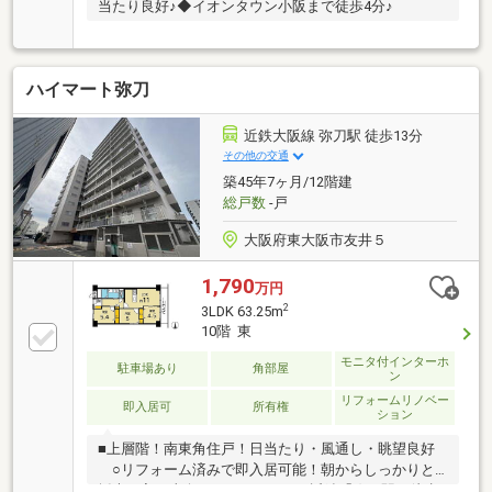
当たり良好♪◆イオンタウン小阪まで徒歩4分♪
ハイマート弥刀
近鉄大阪線 弥刀駅 徒歩13分
その他の交通
築45年7ヶ月/12階建
総戸数
-戸
大阪府東大阪市友井５
1,790
万円
2
3LDK 63.25m
10階 東
モニタ付インターホ
駐車場あり
角部屋
ン
リフォームリノベー
即入居可
所有権
ション
■上層階！南東角住戸！日当たり・風通し・眺望良好
○リフォーム済みで即入居可能！朝からしっかりと
採光が入る東向きバルコニー ○近鉄「弥刀駅」徒歩