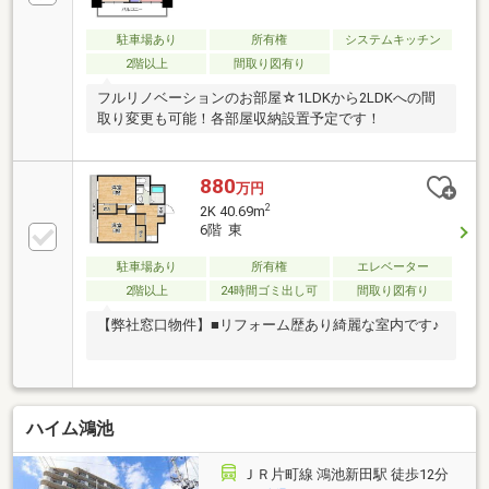
駐車場あり
所有権
システムキッチン
2階以上
間取り図有り
フルリノベーションのお部屋☆1LDKから2LDKへの間
取り変更も可能！各部屋収納設置予定です！
880
万円
2
2K 40.69m
6階 東
駐車場あり
所有権
エレベーター
2階以上
24時間ゴミ出し可
間取り図有り
【弊社窓口物件】■リフォーム歴あり綺麗な室内です♪
ハイム鴻池
ＪＲ片町線 鴻池新田駅 徒歩12分