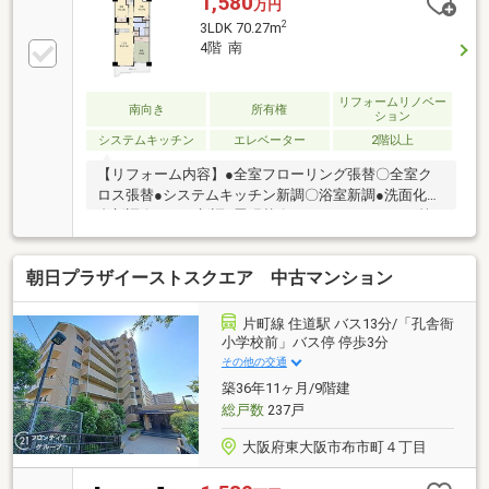
1,580
万円
2
3LDK 70.27m
4階 南
リフォームリノベー
南向き
所有権
ション
システムキッチン
エレベーター
2階以上
【リフォーム内容】●全室フローリング張替〇全室ク
ロス張替●システムキッチン新調〇浴室新調●洗面化粧
台新調〇トイレ新調●畳張替〇ハウスクリーニング等
【おすすめポイント】■総戸数236戸の大規模マンショ
ン■3LDKでファミリー様におすすめ■南向きバルコニ
朝日プラザイーストスクエア 中古マンション
ー■対面式キッチン【アクセス】◆万代石切店：徒歩
約12分◆関西スーパー日下店：徒歩約14分◆セブンイ
レブン東大阪善根寺町3丁目店：徒歩約9分◆ココカラ
片町線 住道駅 バス13分/「孔舎衙
ファイン日下店：徒歩約13分◆コーナンPRO外環大東
小学校前」バス停 停歩3分
店：徒歩約13分◆こども園善根寺保育園：徒歩約11分
その他の交通
◆東大阪市立孔舎衙こども園：徒歩約10分
築36年11ヶ月/9階建
総戸数
237戸
大阪府東大阪市布市町４丁目