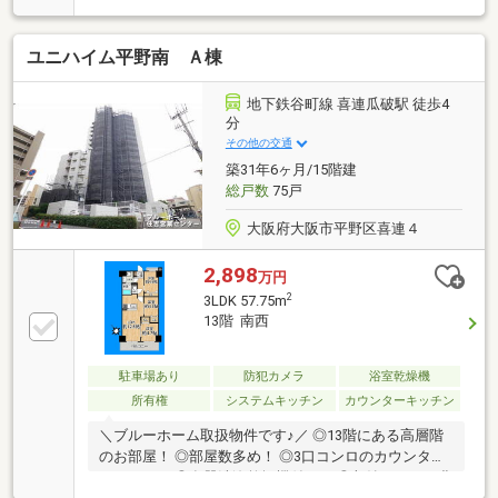
ユニハイム平野南 Ａ棟
地下鉄谷町線 喜連瓜破駅 徒歩4
分
その他の交通
築31年6ヶ月/15階建
総戸数
75戸
大阪府大阪市平野区喜連４
2,898
万円
2
3LDK 57.75m
13階 南西
駐車場あり
防犯カメラ
浴室乾燥機
所有権
システムキッチン
カウンターキッチン
＼ブルーホーム取扱物件です♪／ ◎13階にある高層階
のお部屋！ ◎部屋数多め！ ◎3口コンロのカウンター
キッチン！ ◎食器洗浄乾燥機付き！ ◎収納スペース豊