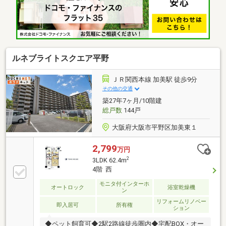
ルネブライトスクエア平野
ＪＲ関西本線 加美駅 徒歩9分
その他の交通
築27年7ヶ月/10階建
総戸数
144戸
大阪府大阪市平野区加美東１
2,799
万円
2
3LDK 62.4m
4階 西
モニタ付インターホ
オートロック
浴室乾燥機
ン
リフォームリノベー
即入居可
所有権
ション
◆ペット飼育可◆2駅2路線徒歩圏内◆宅配BOX・オー