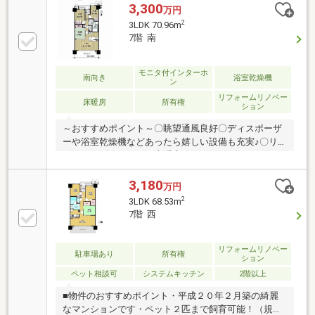
3,300
万円
2
3LDK 70.96m
7階 南
モニタ付インターホ
南向き
浴室乾燥機
ン
リフォームリノベー
床暖房
所有権
ション
～おすすめポイント～〇眺望通風良好〇ディスポーザ
ーや浴室乾燥機などあったら嬉しい設備も充実♪〇リ
ビング・ダイニングに床暖房ございます♪〇1418サイ
ズの広々とした浴室です♪〇洗面室にはタオルなどの
収納に便利な収納棚がございます♪〇日用品の収納に
3,180
万円
便利な廊下収納ございます♪〇和室は襖を開けてリビ
2
3LDK 68.53m
ングと一体的に使用できます♪〇バルコニーにはスロ
7階 西
ップシンクございます♪〇各居室収納ございます♪〇ペ
ット飼育可（規約による制限有り）～リフォーム歴～
〇2022年2月 換気扇新調〇2023年4月 浴室乾燥機新
リフォームリノベー
駐車場あり
所有権
ション
調〇2023年9月 ディスポーザー新調
ペット相談可
システムキッチン
2階以上
■物件のおすすめポイント・平成２０年２月築の綺麗
なマンションです・ペット２匹まで飼育可能！（規約