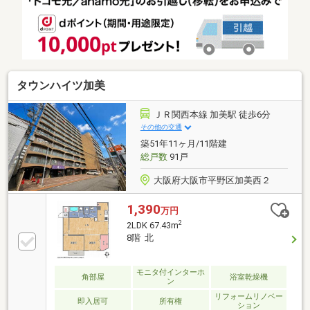
タウンハイツ加美
ＪＲ関西本線 加美駅 徒歩6分
その他の交通
築51年11ヶ月/11階建
総戸数
91戸
大阪府大阪市平野区加美西２
1,390
万円
2
2LDK 67.43m
8階 北
モニタ付インターホ
角部屋
浴室乾燥機
ン
リフォームリノベー
即入居可
所有権
ション