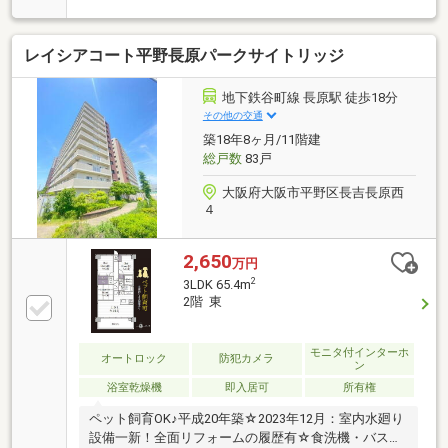
レイシアコート平野長原パークサイトリッジ
地下鉄谷町線 長原駅 徒歩18分
その他の交通
築18年8ヶ月/11階建
総戸数
83戸
大阪府大阪市平野区長吉長原西
４
2,650
万円
2
3LDK 65.4m
2階 東
モニタ付インターホ
オートロック
防犯カメラ
ン
浴室乾燥機
即入居可
所有権
ペット飼育OK♪平成20年築☆2023年12月：室内水廻り
設備一新！全面リフォームの履歴有☆食洗機・バス追