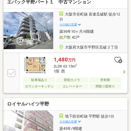
エパック平野パート１ 中古マンション
大阪市谷町線 喜連瓜破駅 徒歩12
分
その他の交通
築36年10ヶ月/6階建
総戸数
42戸
大阪府大阪市平野区瓜破３丁目
1,480
万円
2
2LDK 63.15m
1階 西
駐車場あり
防犯カメラ
所有権
カウンターキッチン
エレベーター
間取り図有り
ロイヤルハイツ平野
地下鉄谷町線 平野駅 徒歩1分
その他の交通
築45年/9階建