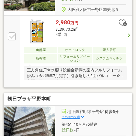
大阪府大阪市平野区加美北５
2,980
万円
2
3LDK 70.2m
4階 西
角部屋
オートロック
即入居可
リフォームリノベー
所有権
システムキッチン
ション
三方角住戸☆水廻り設備全新調の室内フルリフォーム
済み（令和8年7月完了）引き廻しの3面バルコニー☆
玄関専用ポーチ付き☆2WAYアクセス可能です♪
朝日プラザ平野本町
地下鉄谷町線 平野駅 徒歩5分
その他の交通
築46年10ヶ月/6階建
総戸数
-戸