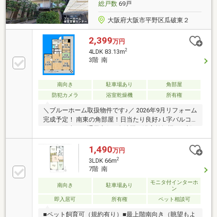
総戸数
69戸
大阪府大阪市平野区瓜破東２
2,399
万円
2
4LDK 83.13m
3階 南
南向き
駐車場あり
角部屋
防犯カメラ
浴室乾燥機
所有権
＼ブルーホーム取扱物件です♪／ 2026年9月リフォーム
完成予定！ 南東の角部屋！日当たり良好♪ L字バルコ
ニーで陽当り・通風良好♪ 食洗機・浴室乾燥機など設
備充実！ リラックス効果のある和室！
1,490
万円
2
3LDK 66m
7階 南
モニタ付インターホ
南向き
駐車場あり
ン
即入居可
所有権
ペット相談可
■ペット飼育可（規約有り）■最上階南向き（眺望もよ