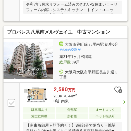
令和7年3月末リフォーム済みのきれいな住まい！～リ
フォーム内容～システムキッチン・トイレ・ユニット
バス・洗面台交換・防水パン交換、フローリング張
替、クロス張替、建具交換、玄関収納新設、ハウスク
リーニングなど駅近物件で通勤通学に便利！
プロパレス八尾南メルヴェイユ 中古マンション
大阪市谷町線 八尾南駅 徒歩6分
その他の交通
築21年1ヶ月/9階建
総戸数
39戸
大阪府大阪市平野区長吉川辺３
丁目
2,580
万円
2
2LDK 70.44m
8階 南東
駐車場あり
角部屋
オートロック
浴室乾燥機
所有権
ペット相談可
【南東角部屋＋即予約可！】8階部分で陽当り・眺望
良好な2LDK■大阪メトロ谷町線八尾南駅徒歩約6分■大