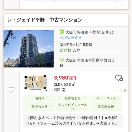
有）・防犯面安心のオートロック付マンション・各居
室収納付き＆ＷＩＣもあり収納充実・ファミリー層も
暮らしやすい３ＬＤＫの間取り・公園近くの緑のある
レ・ジェイド平野 中古マンション
住環境・スーパーが徒歩２分の距離で日々の買い物便
利な立地■リフォーム（令和８年５月末完成）新調・
ガスコンロ・温水洗浄便座張替・クロス・畳表替え・
大阪市谷町線 平野駅 徒歩8分
襖 他■周辺施設案内・サンエー平野店：約130ｍ（徒
その他の交通
歩2分）・ファミリーマート平野店：約180ｍ（徒歩3
築4年5ヶ月/15階建
分）・大阪平野本町郵便局：約450ｍ（徒歩6分） 等
総戸数
58戸
大阪府大阪市平野区平野西３丁
目
3,980
万円
2
2LDK 60.8m
2階 南
南向き
駐車場あり
オートロック
モニタ付インターホ
防犯カメラ
浴室乾燥機
ン
【南向き＆ペット飼育可物件！+即内覧可！】■令和8
年6月リフォーム済みのきれいなお住まい■大阪メトロ
谷町線「平野」駅 徒歩8分■LDKは約16.5帖と広々とし