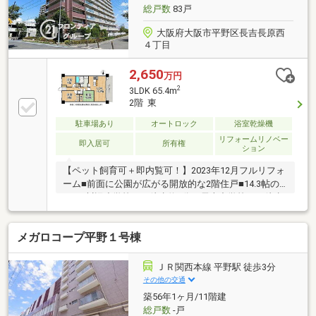
総戸数
83戸
大阪府大阪市平野区長吉長原西
４丁目
2,650
万円
2
3LDK 65.4m
2階 東
駐車場あり
オートロック
浴室乾燥機
リフォームリノベー
即入居可
所有権
ション
【ペット飼育可＋即内覧可！】2023年12月フルリフォ
ーム■前面に公園が広がる開放的な2階住戸■14.3帖の
LDK■川辺小学校まで徒歩約7分、長吉中学校まで徒歩
約9分で通学も安心
メガロコープ平野１号棟
ＪＲ関西本線 平野駅 徒歩3分
その他の交通
築56年1ヶ月/11階建
総戸数
-戸