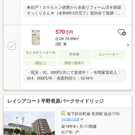
角住戸！スケルトン状態から全面リフォーム済☆新築
そっくりさん☆（令和8年5月完了）室内全て新調・新
設☆TVモニターホン・浴室乾燥機完備☆WICあり
♪2WAYアクセスOKです♪
570
万円
2
2LDK 55.89m
2階 東
モニタ付インターホ
所有権
エレベーター
ン
2階以上
間取り図有り
・現況：52、000円/月にて賃貸中！・年間家賃収入：
624、000円/年・表面利回り：10.94％
レイシアコート平野長原パークサイドリッジ
地下鉄谷町線 長原駅 徒歩17分
その他の交通
築18年8ヶ月/11階建
総戸数
-戸