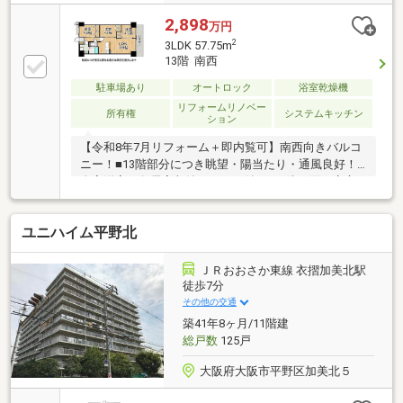
2,898
万円
2
3LDK 57.75m
13階 南西
駐車場あり
オートロック
浴室乾燥機
リフォームリノベー
所有権
システムキッチン
ション
【令和8年7月リフォーム＋即内覧可】南西向きバルコ
ニー！■13階部分につき眺望・陽当たり・通風良好！■
全室洋室、各居室収納スペース付き！■防犯面も安心
なオートロック付きマンション！
ユニハイム平野北
ＪＲおおさか東線 衣摺加美北駅
徒歩7分
その他の交通
築41年8ヶ月/11階建
総戸数
125戸
大阪府大阪市平野区加美北５