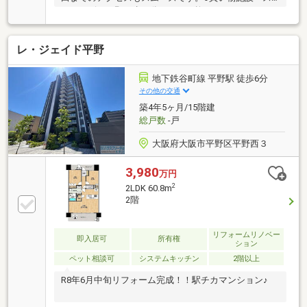
ーパービス平野・歩１分・１００均セリア・・・・・
歩１分・スーパーライフ・・・・歩７分●飲食施設・
レストラン花園・・・・歩２０秒・鉄板焼き萩の
レ・ジェイド平野
家・・歩３分・串カツ武田・・・・・・・歩４分・だ
るまコーヒー・・・・歩２分●医療施設など・総合病
院緑風会・・歩１３分・かねしろ内科クリニック・・
地下鉄谷町線 平野駅 徒歩6分
歩７分・教育大付属小・・・歩10分■TVで話題の串カ
その他の交通
ツ屋さんや隠れ家カフェなど、地元出身の担当がガイ
築4年5ヶ月/15階建
ドブックに載っていない魅力を伝えます！ご見学希望
総戸数
-戸
の方は【見学希望】ボタンをクリック下さい！
大阪府大阪市平野区平野西３
3,980
万円
2
2LDK 60.8m
2階
リフォームリノベー
即入居可
所有権
ション
ペット相談可
システムキッチン
2階以上
R8年6月中旬リフォーム完成！！駅チカマンション♪