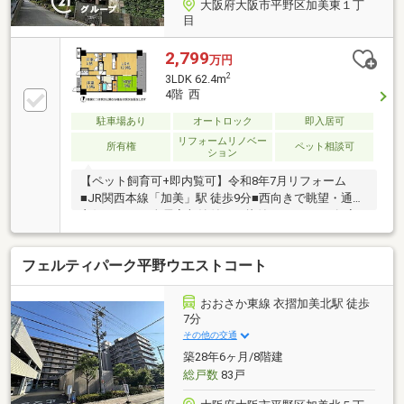
大阪府大阪市平野区加美東１丁
目
2,799
万円
2
3LDK 62.4m
4階 西
駐車場あり
オートロック
即入居可
リフォームリノベー
所有権
ペット相談可
ション
【ペット飼育可+即内覧可】令和8年7月リフォーム
■JR関西本線「加美」駅 徒歩9分■西向きで眺望・通風
良好な3LDK■全居室収納付きで片付けもスムーズ■家
族との会話が弾む対面式キッチン
フェルティパーク平野ウエストコート
おおさか東線 衣摺加美北駅 徒歩
7分
その他の交通
築28年6ヶ月/8階建
総戸数
83戸