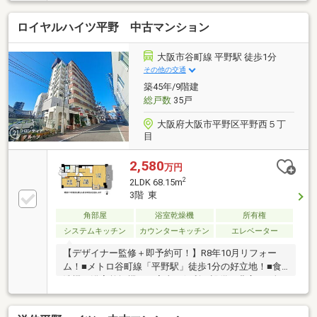
富！
ロイヤルハイツ平野 中古マンション
大阪市谷町線 平野駅 徒歩1分
その他の交通
築45年/9階建
総戸数
35戸
大阪府大阪市平野区平野西５丁
目
2,580
万円
2
2LDK 68.15m
3階 東
角部屋
浴室乾燥機
所有権
システムキッチン
カウンターキッチン
エレベーター
【デザイナー監修＋即予約可！】R8年10月リフォー
ム！■メトロ谷町線「平野駅」徒歩1分の好立地！■食
洗機や浴室乾燥機など家事に便利な設備が豊富！■全
居室に収納スペースを確保した高い収納力