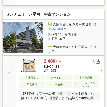
燥機付き ◆追炊き・浴室乾燥機付き ◆全居室収納
付き・床フラット設計！
センチュリー八尾南 中古マンション
大阪市谷町線 八尾南駅 徒歩3分
その他の交通
築36年11ヶ月/9階建
総戸数
90戸
大阪府大阪市平野区長吉川辺３
丁目
2,480
万円
2
3LDK 71.38m
2階 南西
駐車場あり
オートロック
浴室乾燥機
リフォームリノベー
即入居可
所有権
ション
【R8年6月リフォーム+即内覧可！】ペット飼育可■大
阪メトロ谷町線「八尾南駅」まで徒歩3分の■食洗機や
浴室乾燥機など設備が充実しています■フラットな床