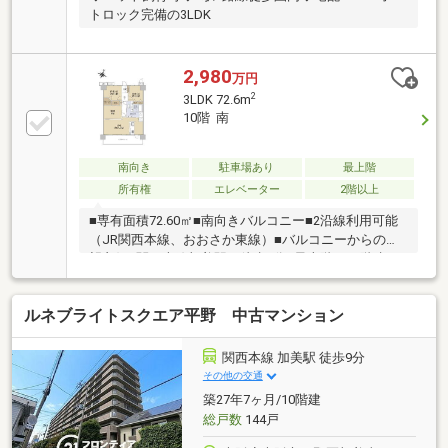
トロック完備の3LDK
2,980
万円
2
3LDK 72.6m
10階 南
南向き
駐車場あり
最上階
所有権
エレベーター
2階以上
■専有面積72.60㎡■南向きバルコニー■2沿線利用可能
（JR関西本線、おおさか東線）■バルコニーからの眺
望良好■関西本線加美駅 徒歩8分■最上階（10階建の
10階部分）■令和5年2月 給湯器新調■令和7年4月 ユ
ニットバス新調、浴室暖房乾燥機新調
ルネブライトスクエア平野 中古マンション
関西本線 加美駅 徒歩9分
その他の交通
築27年7ヶ月/10階建
総戸数
144戸