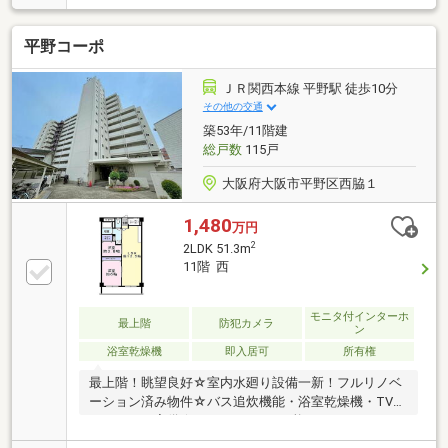
た空間です
平野コーポ
ＪＲ関西本線 平野駅 徒歩10分
その他の交通
築53年/11階建
総戸数
115戸
大阪府大阪市平野区西脇１
1,480
万円
2
2LDK 51.3m
11階 西
モニタ付インターホ
最上階
防犯カメラ
ン
浴室乾燥機
即入居可
所有権
最上階！眺望良好☆室内水廻り設備一新！フルリノベ
ーション済み物件☆バス追炊機能・浴室乾燥機・TVモ
ニターホン完備☆2WAYアクセス可能です♪