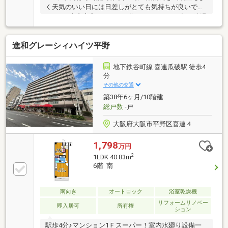
く天気のいい日には日差しがとても気持ちが良いで
す。）■室内大変きれいにお住まいです♪■R４年に給湯
器交換■ガス栓有（ガスファンヒーターやガスコンロ
も使用できます。）■ベランダ側のサッシは複層ガラ
進和グレーシィハイツ平野
スに交換済み。■モニター付き玄関インターホン■リフ
ォーム歴有り（※詳細不明）■大阪メトロ谷町線「出
戸」「喜連瓜破」2WAYアクセス■駅前には商業エリア
地下鉄谷町線 喜連瓜破駅 徒歩4
があり、お買物や外食時に大変利便性の良いたくさん
分
のお店があります♪■瓜破東小学校徒歩５分、瓜破中学
その他の交通
校徒歩１０分まずはお気軽にお問い合わせください！
築38年6ヶ月/10階建
総戸数
-戸
大阪府大阪市平野区喜連４
1,798
万円
2
1LDK 40.83m
6階 南
南向き
オートロック
浴室乾燥機
リフォームリノベー
即入居可
所有権
ション
駅歩4分♪マンション1Ｆスーパー！室内水廻り設備一