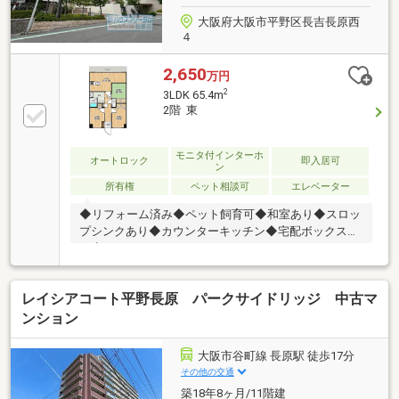
大阪府大阪市平野区長吉長原西
４
2,650
万円
2
3LDK 65.4m
2階 東
モニタ付インターホ
オートロック
即入居可
ン
所有権
ペット相談可
エレベーター
◆リフォーム済み◆ペット飼育可◆和室あり◆スロッ
プシンクあり◆カウンターキッチン◆宅配ボックスあ
り◆オートロック
レイシアコート平野長原 パークサイドリッジ 中古マ
ンション
大阪市谷町線 長原駅 徒歩17分
その他の交通
築18年8ヶ月/11階建