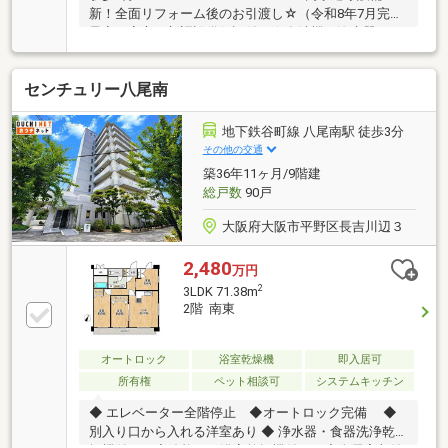
新！全面リフォーム後のお引渡し☆（令和8年7月完了
予定）安心の新調設備保証付き☆食洗機＆浄水器・バ
ス追炊機能・浴室乾燥機完備☆南向きバルコニー☆
センチュリー八尾南
地下鉄谷町線 八尾南駅 徒歩3分
その他の交通
築36年11ヶ月/9階建
総戸数
90戸
大阪府大阪市平野区長吉川辺３
2,480
万円
2
3LDK 71.38m
2階 南東
オートロック
浴室乾燥機
即入居可
所有権
ペット相談可
システムキッチン
◆ エレベーター全階停止 ◆オートロック完備 ◆
別入り口から入れる洋室あり ◆ 浄水器・食器洗浄乾