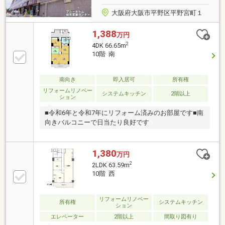
大阪府大阪市平野区平野宮町１
1,388
万円
2
4DK 66.65m
10階 南
南向き
即入居可
所有権
リフォームリノベー
システムキッチン
2階以上
ション
■令和6年と令和7年にリフォーム済みのお部屋です■南
向きバルコニーで日当たり良好です
1,380
万円
2
2LDK 63.59m
10階 西
リフォームリノベー
所有権
システムキッチン
ション
エレベーター
2階以上
間取り図有り