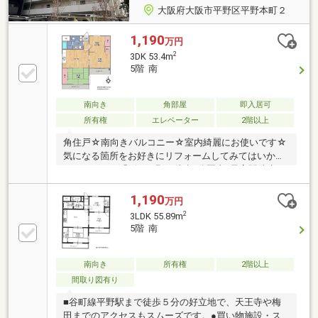
大阪府大阪市平野区平野本町２
1,190
万円
2
3DK 53.4m
5階 南
南向き
角部屋
即入居可
所有権
エレベーター
2階以上
角住戸☆南向きバルコニー☆室内綺麗にお使いです☆
気になる箇所をお好きにリフォームしてみてはいかが
でしょうか？「ビス平野」徒歩2分圏内♪最寄駅徒歩5
分♪2WAYアクセスも可能です♪
1,190
万円
2
3LDK 55.89m
5階 南
南向き
所有権
2階以上
間取り図有り
■谷町線平野駅まで徒歩５分の好立地で、天王寺や梅
田までのアクセスもスムーズです。●買い物施設・ス