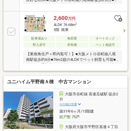
切なペットと一緒に暮らせるマンション■LDK20帖以
上は暮らしにゆとりある快適空間です
2,600
万円
2
4LDK 76.68m
5階 南東
駐車場あり
角部屋
オートロック
即入居可
所有権
ペット相談可
【東南角住戸＋即内覧可！】■大阪メトロ谷町線八尾
南駅徒歩約6分■76m2超の4LDKでペット飼育も可能■
陽当り・通風良好な5階部分の東南角住戸■オール電化
マンションで快適な暮らしを実現
ユニハイム平野南Ａ棟 中古マンション
大阪市谷町線 喜連瓜破駅 徒歩2
分
その他の交通
築31年6ヶ月/15階建
総戸数
75戸
大阪府大阪市平野区喜連４丁目