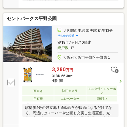
炊機能・浴室乾燥機完備☆宅配ボックス＆キッズルー
ム完備マンション☆「川辺大和川公園」徒歩2分♪
セントパークス平野公園
ＪＲ関西本線 加美駅 徒歩13分
その他の交通
築18年7ヶ月/10階建
総戸数
-戸
大阪府大阪市平野区平野東１
3,280
万円
2
3LDK 66.3m
4階 南
モニタ付インターホ
南向き
防犯カメラ
ン
所有権
エレベーター
2階以上
駅徒歩5分の好立地！通勤通学が快適になるだけでな
く、周辺にはスーパーや公園も充実し生活至便。光が
差し込む明るいリビングと充実の最新設備が、家族の
笑顔あふれる心地よい暮らしを穏やかに叶えます。