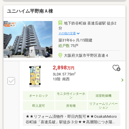
面とゆとりある3LDKの間取り
ユニハイム平野南Ａ棟
地下鉄谷町線 喜連瓜破駅 徒歩2
分
その他の交通
築31年6ヶ月/15階建
総戸数
75戸
大阪府大阪市平野区喜連４
2,898
万円
2
3LDK 57.75m
13階 南西
モニタ付インターホ
オートロック
浴室乾燥機
ン
リフォームリノベー
即入居可
所有権
ション
★★リフォーム済物件・即日内覧可★★OsakaMetoro
谷町線「喜連瓜破」駅徒歩３分★★高層階につき陽当
たり・通風・眺望良好★★