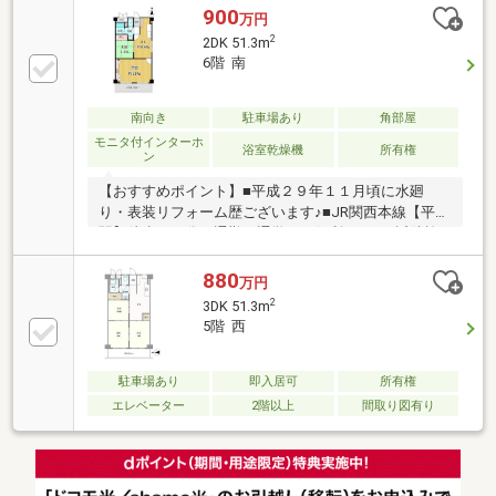
900
万円
2
2DK 51.3m
6階 南
南向き
駐車場あり
角部屋
モニタ付インターホ
浴室乾燥機
所有権
ン
【おすすめポイント】■平成２９年１１月頃に水廻
り・表装リフォーム歴ございます♪■JR関西本線【平野
駅】徒歩１０分、通勤・通学にも便利です！■近隣施
設充実しており便利な住環境です！【センチュリー
21G.Nスタイルにおまかせ】■豊富な実績と物件情報
880
万円
量、諸事情で掲載していない未公開物件や、売出予定
2
3DK 51.3m
物件の情報もあります。■購入時の下取り保障あり、
5階 西
ローン残の方でも安心してお家をお探しいただけま
す。■リフォーム・登記・引越し・ネット環境等トー
タルで紹介可能です。■地域密着の経験豊富なスタッ
駐車場あり
即入居可
所有権
フが一からアドバイスいたします。＊お気軽にお問い
エレベーター
2階以上
間取り図有り
合わせください＊