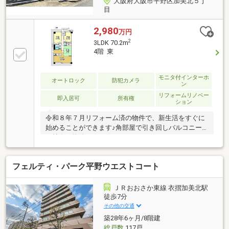
大阪府大阪市平野区加美北５丁
目
2,980
万円
2
3LDK 70.2m
4階 東
モニタ付インターホ
オートロック
防犯カメラ
ン
リフォームリノベー
即入居可
所有権
ション
令和８年７月リフォーム済の物件で、新生活をすぐに
始めることができます♪角部屋で引き回しバルコニー
が特徴の物件です♪
フェルティ・パーク平野ウエストコート
ＪＲおおさか東線 衣摺加美北駅
徒歩7分
その他の交通
築28年6ヶ月/8階建
総戸数
117戸