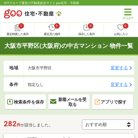
NTTグループ運営の不動産総合サイト goo住宅・不動産
1
0
0
0
最近検索した条件
最近見た物件
保存した条件
お気に入り
大阪市平野区(大阪府)の中古マンション 物件一覧
地域
変更する
大阪市平野区
条件
変更する
指定なし
新着メールを受
検索条件を保存
アプリで探す
取る
282
件
が該当しました。