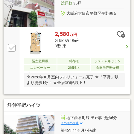
総戸数
35戸
大阪府大阪市平野区平野西５
2,580
万円
2
2LDK 68.15m
3階 東
浴室乾燥機
所有権
システムキッチン
エレベーター
2階以上
食器洗浄乾燥機
☆2026年10月室内フルリフォーム完了 ☆「平野」駅
より徒歩1分！ ☆全居室6帖以上！
洋伸平野ハイツ
地下鉄谷町線 出戸駅 徒歩6分
その他の交通
築45年11ヶ月/7階建