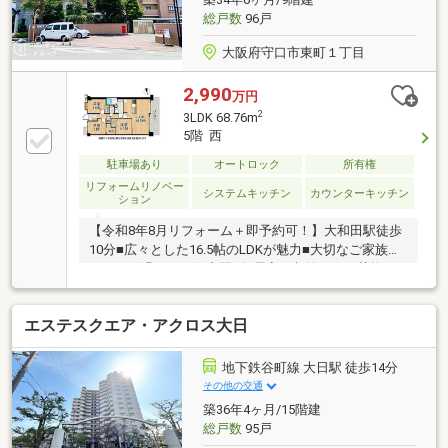
総戸数
96戸
大阪府守口市東町１丁目
2,990
万円
2
3LDK 68.76m
5階 西
駐車場あり
オートロック
所有権
リフォームリノベー
システムキッチン
カウンターキッチン
ション
【令和8年8月リフォーム＋即予約可！】大和田駅徒歩
10分■広々とした16.5帖のLDKが魅力■大切なご家族と
ゆったり過ごせる住空間■各居室に収納があり荷物も
すっきり片付きます
エステスクエア・アクロス大日
地下鉄谷町線 大日駅 徒歩14分
その他の交通
築36年4ヶ月/15階建
総戸数
95戸