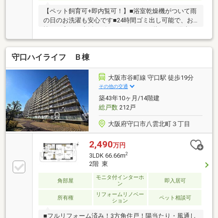
【ペット飼育可+即内覧可！】■浴室乾燥機がついて雨
の日のお洗濯も安心です■24時間ゴミ出し可能で、お
忙しい方でも生活リズムを保てます■6階なので陽当た
り・風通しは良好で眺望も魅力です◎
守口ハイライフ Ｂ棟
大阪市谷町線 守口駅 徒歩19分
その他の交通
築43年10ヶ月/14階建
総戸数
212戸
大阪府守口市八雲北町３丁目
2,490
万円
2
3LDK 66.66m
2階 東
モニタ付インターホ
角部屋
即入居可
ン
リフォームリノベー
所有権
ペット相談可
ション
■フルリフォーム済み！3方角住戸！陽当たり・風通し