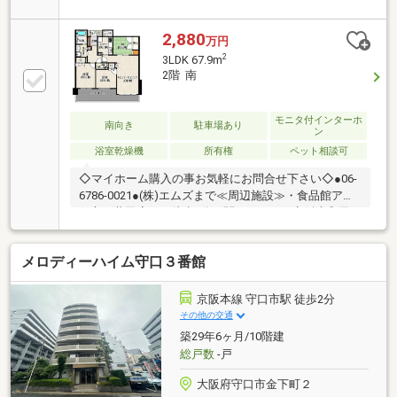
○普段使いのスーパーや特別なお買い物ができるシ
ョッピングセンター、いろいろ揃う便利な立地！
2,880
万円
2
3LDK 67.9m
2階 南
モニタ付インターホ
南向き
駐車場あり
ン
浴室乾燥機
所有権
ペット相談可
◇マイホーム購入の事お気軽にお問合せ下さい◇●06-
6786-0021●(株)エムズまで≪周辺施設≫・食品館アプ
ロ守口藤田店・・徒歩4分・関西スーパー京阪大和田
店・・徒歩5分・セブンイレブン守口藤田町4丁目
店・・徒歩3分・ドラッグセガミ守口藤田店・・徒歩3
メロディーハイム守口３番館
分・守口藤田郵便局・・徒歩4分・正幸会病院・・徒
歩20分・藤田南公園・・徒歩2分*◇*◆*◇*●お探しの
マイホームのことお話し下さい！●他社様の掲載物件
京阪本線 守口市駅 徒歩2分
もまとめてご紹介可能です。●気になる物件があれば
その他の交通
お気軽にお声がけ下さい。●一緒に夢のマイホーム叶
築29年6ヶ月/10階建
えましょう！●資金計画やローン減税の事もご相談下
総戸数
-戸
さい。
大阪府守口市金下町２