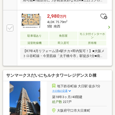
用可能■7階部分につき眺望良好な3LDK■三口コンロ付
キッチンや独立洗面所など設備充実■守口市立さつき
学園徒歩約9分で通学距離も安心
2,980
万円
2
4LDK 75.79m
5階 南西
モニタ付インターホ
駐車場あり
角部屋
ン
浴室乾燥機
即入居可
所有権
【R7年4月リフォーム済×駅チカ+即内覧可！】■大阪メ
トロ谷町線・今里筋線「太子橋今市」駅徒歩1分■南西
向きバルコニーで、日中は明るい室内空間■買い物・
外食施設が身近に揃って生活環境良好
サンマークスだいにちルナタワーレジデンスＤ棟
地下鉄谷町線 大日駅 徒歩7分
その他の交通
築18年3ヶ月/40階建
総戸数
227戸
大阪府守口市大日東町