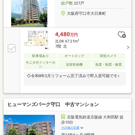
総戸数
227戸
大阪府守口市大日東町
4,480
万円
2
2LDK 67.21m
7階 北
駐車場あり
オートロック
防犯カメラ
モニタ付インターホ
浴室乾燥機
免震・制震・耐震
ン
◇令和8年2月リフォーム完了済みで即入居可能です♪
ヒューマンズパーク守口 中古マンション
京阪電気鉄道京阪線 大和田駅 徒
歩10分
その他の交通
築34年6ヶ月/9階建