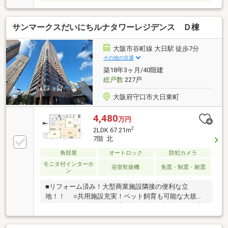
サンマークスだいにちルナタワーレジデンス Ｄ棟
大阪市谷町線 大日駅 徒歩7分
その他の交通
築18年3ヶ月/40階建
総戸数
227戸
大阪府守口市大日東町
4,480
万円
2
2LDK 67.21m
7階 北
角部屋
オートロック
防犯カメラ
モニタ付インターホ
浴室乾燥機
免震・制震・耐震
ン
■リフォーム済み！大型商業施設隣接の便利な立
地！！ ○共用施設充実！ペット飼育も可能な大規模
タワーマンション！ ○大阪メトロ・モノレールが利
用可能！始発駅ですので座って通勤できるのが嬉し
い。