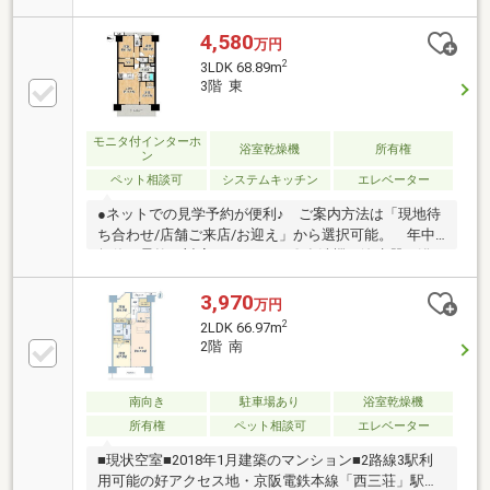
4,580
万円
2
3LDK 68.89m
3階 東
モニタ付インターホ
浴室乾燥機
所有権
ン
ペット相談可
システムキッチン
エレベーター
●ネットでの見学予約が便利♪ ご案内方法は「現地待
ち合わせ/店舗ご来店/お迎え」から選択可能。 年中
無休で柔軟に対応いたします♪〇食洗機・浄水器・浴
室乾燥機完備〇京阪「守口市」駅 徒歩10分〇さくら
小学校 徒歩8分〇樟風中学校 徒歩9分〇A-プライス
3,970
万円
守口店 徒歩3分〇ファミリーマート守口西郷通店
2
2LDK 66.97m
徒歩5分〇ライフォート橋波店 徒歩3分●駐車場完備
2階 南
でお車でのご来店も安心●キッズスペース完備●住宅ロ
ーンのご相談が増加傾向にあります。 不安や疑問を
一緒に解決していきましょう！他社・他サイトの掲載
南向き
駐車場あり
浴室乾燥機
物件もまとめてご見学・ご提案可能です♪ぜひご相談
所有権
ペット相談可
エレベーター
ください(^^)
■現状空室■2018年1月建築のマンション■2路線3駅利
用可能の好アクセス地・京阪電鉄本線「西三荘」駅徒