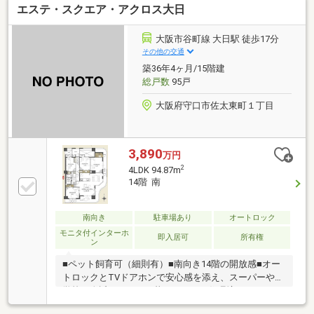
エステ・スクエア・アクロス大日
大阪市谷町線 大日駅 徒歩17分
その他の交通
築36年4ヶ月/15階建
総戸数
95戸
大阪府守口市佐太東町１丁目
3,890
万円
2
4LDK 94.87m
14階 南
南向き
駐車場あり
オートロック
モニタ付インターホ
即入居可
所有権
ン
■ペット飼育可（細則有）■南向き14階の開放感■オー
トロックとTVドアホンで安心感を添え、スーパーや小
学校も身近にそろう、暮らしやすい住環境です■