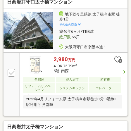
日商岩井守口太子橋マンション
地下鉄今里筋線 太子橋今市駅 徒
歩1分
その他の交通
築46年6ヶ月/11階建
総戸数
66戸
大阪府守口市京阪本通１
2,980
万円
2
4LDK 75.79m
5階 南西
角部屋
即入居可
所有権
リフォームリノベー
システムキッチン
エレベーター
ション
2025年4月リフォーム済 太子橋今市駅徒歩1分 3沿線3
駅利用可 角部屋
日商岩井太子橋マンション