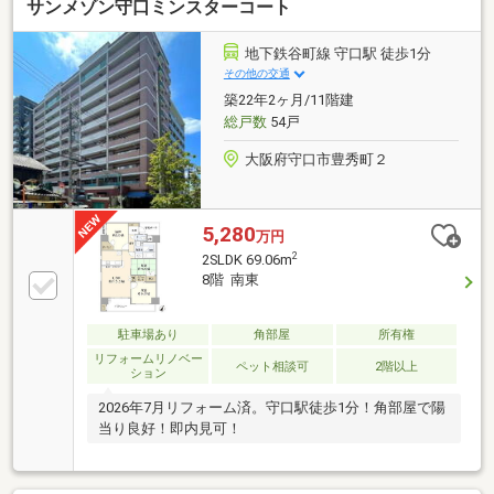
サンメゾン守口ミンスターコート
地下鉄谷町線 守口駅 徒歩1分
その他の交通
築22年2ヶ月/11階建
総戸数
54戸
大阪府守口市豊秀町２
5,280
万円
2
2SLDK 69.06m
8階 南東
駐車場あり
角部屋
所有権
リフォームリノベー
ペット相談可
2階以上
ション
2026年7月リフォーム済。守口駅徒歩1分！角部屋で陽
当り良好！即内見可！