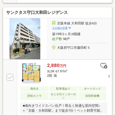
■LDK15.3帖と各居室収納付きの3LDK
サンクタス守口大和田レジデンス
京阪本線 大和田駅 徒歩6分
その他の交通
築19年2ヶ月/6階建
総戸数
98戸
大阪府守口市藤田町５
2,880
万円
2
3LDK 67.97m
2階 南
南向き
駐車場あり
オートロック
モニタ付インターホ
防犯カメラ
浴室乾燥機
ン
■南向きワイドスパン住戸！明るく快適な室内空間♪
○「京阪・大和田駅」まで徒歩7分！ペット飼育可能☆