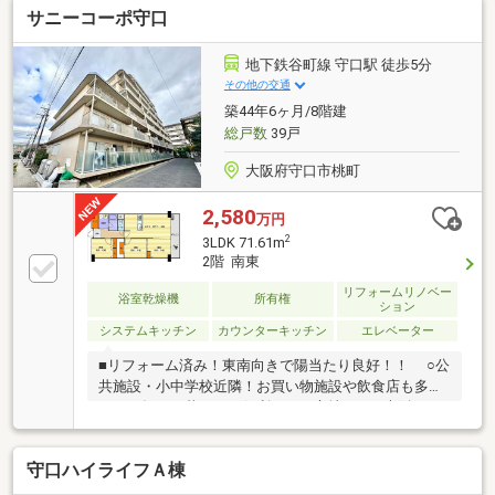
サニーコーポ守口
地下鉄谷町線 守口駅 徒歩5分
その他の交通
築44年6ヶ月/8階建
総戸数
39戸
大阪府守口市桃町
2,580
万円
2
3LDK 71.61m
2階 南東
リフォームリノベー
浴室乾燥機
所有権
ション
システムキッチン
カウンターキッチン
エレベーター
■リフォーム済み！東南向きで陽当たり良好！！ ○公
共施設・小中学校近隣！お買い物施設や飲食店も多数
あり！毎日の暮らしが便利になる立地！ ○大阪メト
ロ・京阪本線 2沿線利用可能で通勤通学も快適！
守口ハイライフＡ棟