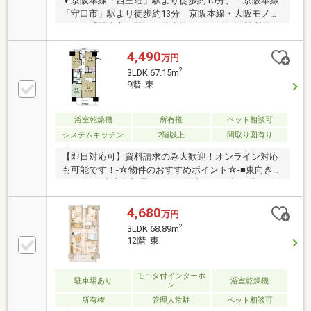
▼京阪本線「西三荘」駅より徒歩約10分、 京阪本線
「守口市」駅より徒歩約13分 京阪本線・大阪モノレ
ール線「門真市」駅より徒歩約17分の2路線3駅利用可
能な立地！▼廊下からもキッチンからも出入りできる
家事動線スムーズなアトリエキッチン♪▼南向きバル
4,490
万円
コニーで陽当たり通風良好▼リビングの様子を見なが
2
3LDK 67.15m
ら家事ができるカウンターキッチン▼マルチクローゼ
9階 東
ットは廊下からも出入りでき、ご家族みんなで共有で
きるスペースです【周辺施設】・Ａ-プライス守口店：
約320ｍ（徒歩約4分）・ファミリマート守口西郷通
浴室乾燥機
所有権
ペット相談可
店：約340ｍ（徒歩約5分）・京阪百貨店守口店：約
システムキッチン
2階以上
間取り図有り
790ｍ（徒歩約10分）
【即日対応可】資料請求のみ大歓迎！オンライン対応
も可能です！‐☆物件のおすすめポイント☆-■東向きバ
ルコニー×南東角部屋につき、陽当たりが良く明るい
住空間♪■ペット2匹飼育可能（規定あり）♪■24時間ゴ
ミ出し可能♪■オートロック・宅配ボックス完備■浴室
4,680
万円
乾燥機付きで雨の日も安心♪■キッチンには食器洗浄乾
2
3LDK 68.89m
燥機あり♪■24時間換気システム採用♪■2沿線利用可能
12階 東
の好立地・京阪本線「守口市」駅11分・大阪メトロ谷
町線「守口」駅17分～周辺環境～◇関西スーパー西郷
店…徒歩約5分（約350m） ◇さくら小学校…徒歩約７
モニタ付インターホ
駐車場あり
浴室乾燥機
ン
分（約520m） ◇樟風中学校…徒歩約8分（約570ｍ）
所有権
管理人常駐
ペット相談可