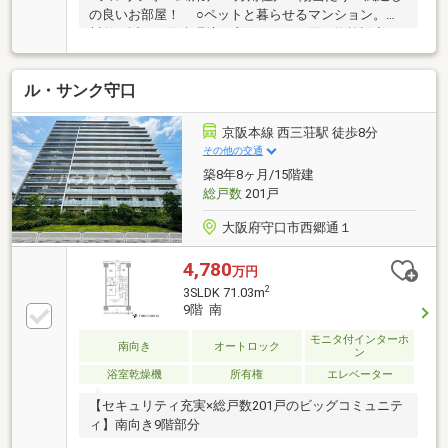
の良いお部屋！ ○ペットと暮らせるマンション。河
川敷が近くお散歩環境も良好！ ○お買い物施設充
実！小中学校ともに徒歩5分圏内！大変便利な立地！
ル・サンク守口
京阪本線 西三荘駅 徒歩8分
その他の交通
築8年8ヶ月/15階建
総戸数
201戸
大阪府守口市西郷通１
4,780
万円
2
3SLDK 71.03m
9階 南
モニタ付インターホ
南向き
オートロック
ン
浴室乾燥機
所有権
エレベーター
【セキュリティ充実×総戸数201戸のビッグコミュニテ
ィ】南向き9階部分