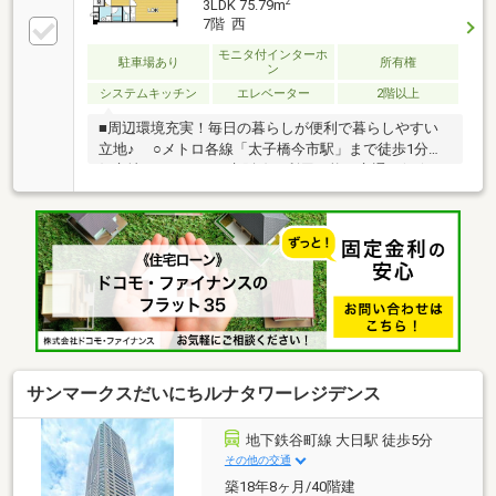
2
3LDK 75.79m
7階 西
モニタ付インターホ
駐車場あり
所有権
ン
システムキッチン
エレベーター
2階以上
■周辺環境充実！毎日の暮らしが便利で暮らしやすい
立地♪ ○メトロ各線「太子橋今市駅」まで徒歩1分の
好立地マンション！京阪線も利用可能で交通至便☆
○お掃除がしやすいフローリング仕上げの内装！！
サンマークスだいにちルナタワーレジデンス
地下鉄谷町線 大日駅 徒歩5分
その他の交通
築18年8ヶ月/40階建