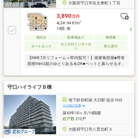
大阪府守口市佐太東町１丁目
3,890
万円
2
4LDK 94.87m
14階 南
南向き
駐車場あり
角部屋
モニタ付インターホ
オートロック
即入居可
ン
【R8年7月リフォーム＋即内覧可！】南東角部屋■専有
面積94m2超のゆとりある4LDK■ペットと暮らせるオー
トロック付マンション■15階建て14階部分につき採
光・通風・眺望良好
守口ハイライフＢ棟
地下鉄谷町線 大日駅 徒歩16分
その他の交通
築43年10ヶ月/14階建
総戸数
212戸
大阪府守口市八雲北町３