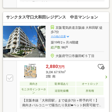
無休で柔軟に対応いたします♪〇2025年6月リフォーム
済み！〇最上階につき眺望良好〇浴室乾燥機付き〇便
利な廊下収納付いてます〇教育施設まで徒歩10分圏内
サンクタス守口大和田レジデンス 中古マンション
〇イオンモール大日まで自転車で9分！●駐車場完備で
お車でのご来店も安心●キッズスペース完備●Google
口コミにて高評価を頂いております♪●住宅ローンのご
京阪電気鉄道京阪線 大和田駅 徒
相談が増加傾向にあります。 不安や疑問を一緒に解
歩7分
決していきましょう！他社・他サイトの掲載物件もま
その他の交通
とめてご見学・ご提案可能です♪ぜひご相談ください
築19年2ヶ月/6階建
(^^)
総戸数
98戸
大阪府守口市藤田町５丁目
2,880
万円
2
3LDK 67.97m
2階 南
南向き
駐車場あり
オートロック
モニタ付インターホ
浴室乾燥機
所有権
ン
【京阪本線「大和田駅」まで徒歩7分＋即予約可！】
南向きバルコニーで陽当たり良好■ペット飼育可能で
大切なご家族と暮らせます■安心のオール電化住宅