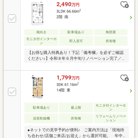
2,490
万円
2
3LDK 66.66m
2階 南
南向き
駐車場あり
角部屋
モニタ付インターホ
即入居可
所有権
ン
【お得な購入特典あり！下記「備考欄」を必ずご確認
ください♪】令和８年６月中旬リノベーション完了／
ペット飼育可（細則有）／２階部分／三方角住戸／引
き回しバルコニー／全棟総戸数６２０戸の大規模マン
ション♪
1,799
万円
2
3DK 61.16m
14階 東
モニタ付インターホ
駐車場あり
最上階
ン
リフォームリノベー
浴室乾燥機
所有権
ション
●ネットでの見学予約が便利♪ ご案内方法は「現地待
ち合わせ/店舗ご来店/お迎え」から選択可能。 年中