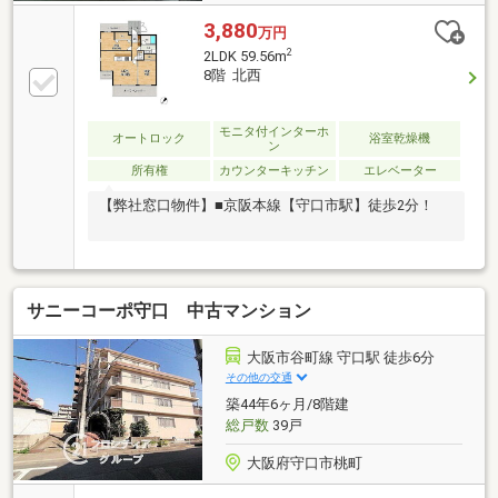
3,880
万円
2
2LDK 59.56m
8階 北西
モニタ付インターホ
オートロック
浴室乾燥機
ン
所有権
カウンターキッチン
エレベーター
【弊社窓口物件】■京阪本線【守口市駅】徒歩2分！
サニーコーポ守口 中古マンション
大阪市谷町線 守口駅 徒歩6分
その他の交通
築44年6ヶ月/8階建
総戸数
39戸
大阪府守口市桃町