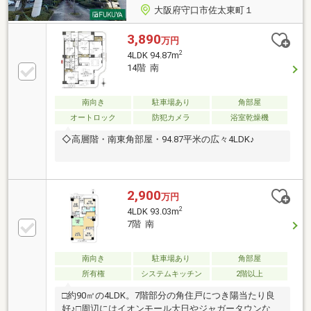
大阪府守口市佐太東町１
3,890
万円
2
4LDK 94.87m
14階 南
南向き
駐車場あり
角部屋
オートロック
防犯カメラ
浴室乾燥機
◇高層階・南東角部屋・94.87平米の広々4LDK♪
2,900
万円
2
4LDK 93.03m
7階 南
南向き
駐車場あり
角部屋
所有権
システムキッチン
2階以上
□約90㎡の4LDK。7階部分の角住戸につき陽当たり良
好♪□周辺にはイオンモール大日やジャガータウンなど