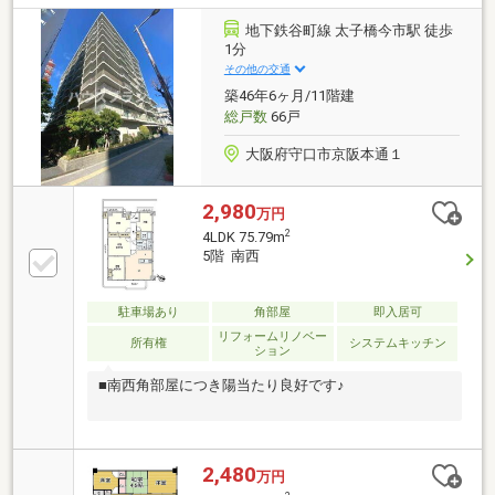
地下鉄谷町線 太子橋今市駅 徒歩
1分
その他の交通
築46年6ヶ月/11階建
総戸数
66戸
大阪府守口市京阪本通１
2,980
万円
2
4LDK 75.79m
5階 南西
駐車場あり
角部屋
即入居可
リフォームリノベー
所有権
システムキッチン
ション
■南西角部屋につき陽当たり良好です♪
2,480
万円