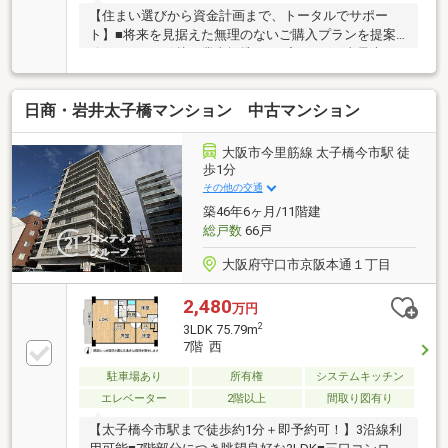
【住まい選びから資金計画まで、トータルでサポー
ト】■将来を見据えた無理のないご購入プランを提案
致します！■引越し業者提携！オプション工事最大
40%OFF！■住宅ローン相談無料！今お持ちのローンを
最大500万円まで住宅ローンと1本化が可能！■住宅ロ
日商・岩井太子橋マンション 中古マンション
ーンアドバイザー、住宅建築アドバイザー有資格者多
数在籍！【お家探しは『大阪市内売上No.1』の
CENTURY21プラウデストグループにお任せ下さい！】
大阪市今里筋線 太子橋今市駅 徒
【こちらの物件の魅力は‥】♯高層階で眺望良好♯全居
歩1分
室フローリング♯室内綺麗♯ペット飼育可能♯駐車場、
その他の交通
駐輪場、バイク置場あり♯セキュリティ充実
築46年6ヶ月/11階建
総戸数
66戸
大阪府守口市京阪本通１丁目
2,480
万円
2
3LDK 75.79m
7階 西
駐車場あり
所有権
システムキッチン
エレベーター
2階以上
間取り図有り
【太子橋今市駅まで徒歩約1分＋即予約可！】3沿線利