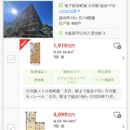
地下鉄谷町線 大日駅 徒歩17分
その他の交通
築43年10ヶ月/14階建
総戸数
408戸
大阪府守口市八雲北町３
1,910
万円
2
3LDK 66.8m
7階 東
駐車場あり
防犯カメラ
即入居可
リフォームリノベー
所有権
ペット相談可
ション
◇大阪メトロ谷町線「大日」駅まで徒歩17分♪ ◇大阪
モノレール「大日」駅まで徒歩19分♪ ◇2025年11月下
旬リフォーム完了予定♪ ◇ペット飼育可（条件付き）♪
3,099
万円
2
4LDK 99.44m
7階 南