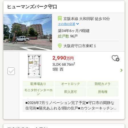
ヒューマンズパーク守口
京阪本線 大和田駅 徒歩10分
その他の交通
築34年6ヶ月/9階建
総戸数
96戸
大阪府守口市東町１
2,990
万円
2
3LDK 68.76m
5階 西
駐車場あり
オートロック
防犯カメラ
モニタ付インターホ
即入居可
所有権
ン
■2026年7月リノベーション完了予定■守口市の閑静な
住宅街■陽光あふれる5階の住戸■カウンターキッチン
やウォークインクローゼットなど充実設備■徒歩圏内
に小中学校や公園、お買い物施設充実■