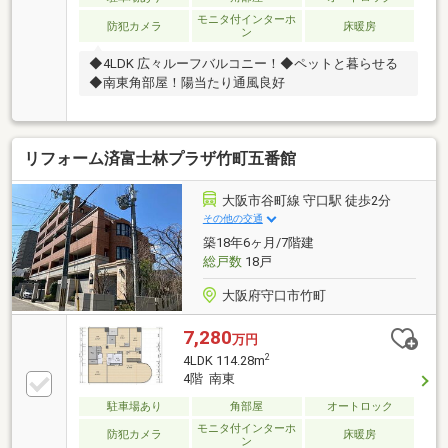
モニタ付インターホ
防犯カメラ
床暖房
ン
◆4LDK 広々ルーフバルコニー！◆ペットと暮らせる
◆南東角部屋！陽当たり通風良好
リフォーム済富士林プラザ竹町五番館
大阪市谷町線 守口駅 徒歩2分
その他の交通
築18年6ヶ月/7階建
総戸数
18戸
大阪府守口市竹町
7,280
万円
2
4LDK 114.28m
4階 南東
駐車場あり
角部屋
オートロック
モニタ付インターホ
防犯カメラ
床暖房
ン