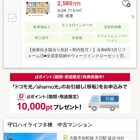
2,580
万円
2
3LDK 71.61m
2階 南東
モニタ付インターホ
駐車場あり
浴室乾燥機
ン
リフォームリノベー
即入居可
所有権
ション
【南東向き陽当り良好＋即内覧可！】令和8年5月リフ
ォーム済■全居室収納やウォークインクローゼット完
備■便利な2WAYバルコニー仕様■守口小学校まで徒歩
約4分、第一中学校まで徒歩約5分
守口ハイライフＢ棟 中古マンション
大阪市谷町線 大日駅 徒歩16分