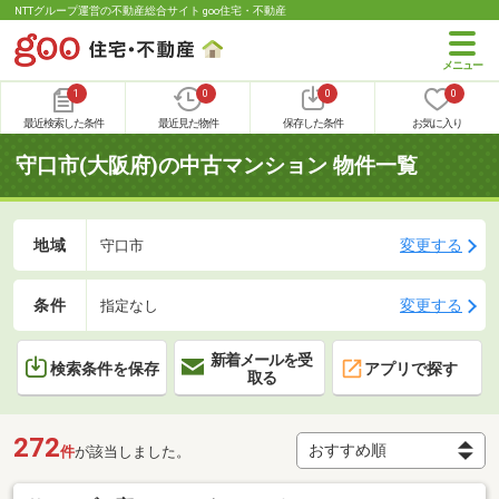
NTTグループ運営の不動産総合サイト goo住宅・不動産
1
0
0
0
最近検索した条件
最近見た物件
保存した条件
お気に入り
守口市(大阪府)の中古マンション 物件一覧
地域
変更する
守口市
条件
変更する
指定なし
新着メールを受
検索条件を保存
アプリで探す
取る
272
件
が該当しました。