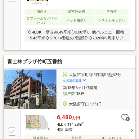
南向き
浴室乾燥機
所有権
リフォームリノベー
ペット相談可
システムキッチン
ション
◇4LDK 壁芯99.49平米(30.08坪)、他バルコニー面積
15.45平米◇SRC14階建の7階部分◇2026年9月末リフ
ォーム完成予定■キッチン（システムキッチン浄水
器・食洗機付：W2400）■浴室やユニットバス 浴室乾
燥機付：1216）■洗面室（洗面化粧台、洗濯用水栓、
富士林プラザ竹町五番館
洗濯パン）■トイレ（温水洗浄便座一体型便器）■その
他（照明器具、建具、分電盤、スイッチコンセント）
■床：フローリング貼（LDK、洋室全室、廊下）クッシ
大阪市谷町線 守口駅 徒歩2分
ョンフロア（洗面室、トイレ）フロアタイル貼（玄関
その他の交通
土間）■壁・天井：クロス貼■ハウスクリーニング■ア
築18年6ヶ月/7階建
フターサービス保証付
総戸数
18戸
大阪府守口市竹町
6,480
万円
2
4LDK 114.28m
4階 南東
駐車場あり
角部屋
オートロック