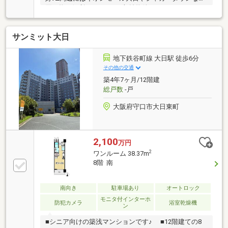
買い物に便利□はじめての収益物件にもおすすめ！お
気軽にお問い合わせ下さい♪―――周辺環境―――・守口
市立梶小学校まで約900m・守口市立梶中学校まで約
サンミット大日
950m・阪急オアシス 守口店まで約260m・イオンモ
ール大日まで約1000m・キリン堂 守口店まで約850m
地下鉄谷町線 大日駅 徒歩6分
その他の交通
築4年7ヶ月/12階建
総戸数
-戸
大阪府守口市大日東町
2,100
万円
2
ワンルーム 38.37m
8階 南
南向き
駐車場あり
オートロック
モニタ付インターホ
防犯カメラ
浴室乾燥機
ン
■シニア向けの築浅マンションです♪ ■12階建ての8