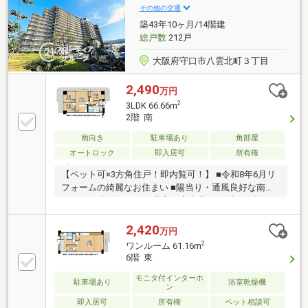
その他の交通
築43年10ヶ月/14階建
総戸数
212戸
大阪府守口市八雲北町３丁目
2,490
万円
2
3LDK 66.66m
2階 南
南向き
駐車場あり
角部屋
オートロック
即入居可
所有権
【ペット可×3方角住戸！即内覧可！】 ■令和8年6月リ
フォームの綺麗なお住まい ■陽当り・通風良好な南向
き3LDK ■収納スペース豊富で室内広々 ■会話が弾むカ
ウンターキッチン
2,420
万円
2
ワンルーム 61.16m
6階 東
モニタ付インターホ
駐車場あり
浴室乾燥機
ン
即入居可
所有権
ペット相談可