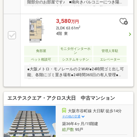
階部分のお部屋です♪ ■南向きバルコニーにつき陽当
り良好です♪ ■安心の24時間有人管理、緊急コールボ
タン付き♪
3,580
万円
2
2LDK 63.61m
4階 東
モニタ付インターホ
角部屋
管理人常駐
ン
ペット相談可
システムキッチン
エレベーター
●大阪メトロ・モノレールの２WAY●24時間ゴミ出し可
能、各階にゴミ置き場有●24時間365日の有人管理●入
居者専用のレストランあり●カラオケルーム・麻雀ル
ーム・大浴場等の充実の共用施設●宅配BOX・オート
ロック付
エステスクエア・アクロス大日 中古マンション
大阪市谷町線 大日駅 徒歩14分
その他の交通
築36年4ヶ月/15階建
総戸数
95戸