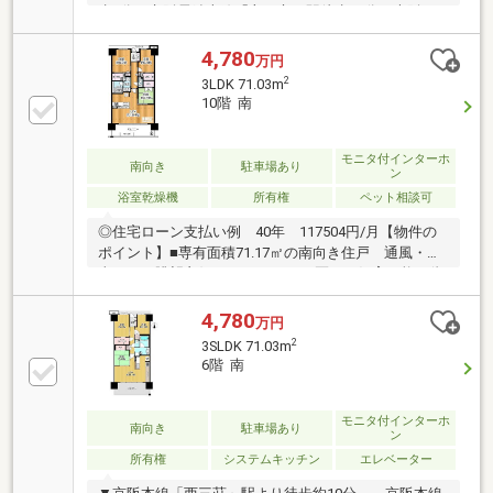
歩9分・京阪電鉄本線「守口市」駅徒歩11分・大阪メ
トロ谷町線「守口」駅徒歩17分■高さのある物も収納
頂けるシューズインクローゼット有り■日々の動線に
4,780
万円
も快適なフルフラット設計。■お子様、ペットの様子
2
3LDK 71.03m
を見て頂きやすいカウンターキッチン仕様。■ペット
10階 南
飼育可能(規約による制限有)■周辺生活至便施設多数有
り・関西スーパー西郷店・・・約307m・ファミリーマ
ート守口西郷通店・・・約298m・幼保連携型認定こど
モニタ付インターホ
南向き
駐車場あり
ン
も園橋波幼児舎こども園・・・約428m・さくら小学
浴室乾燥機
所有権
ペット相談可
校・・・約514m
◎住宅ローン支払い例 40年 117504円/月【物件の
ポイント】■専有面積71.17㎡の南向き住戸 通風・日
当たり・眺望良好です。■ペット2匹まで飼育可能！(規
約有り)■室内とても綺麗です。■近隣スーパーや薬局
もあり便利です。■目の前に大宮中央公園がありま
4,780
万円
す。◎当社ではネットで他社様が広告している物件も
2
3SLDK 71.03m
同時に紹介・内覧可能です!●【お問い合わせは、0120-
6階 南
103-968にお電話か見学予約をするにクリックしてく
ださい】
モニタ付インターホ
南向き
駐車場あり
ン
所有権
システムキッチン
エレベーター