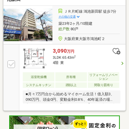
ローンについてお気軽にお問合せ下さい♪■ご来店の際
は、店舗横に駐車スペース４台分ございます♪■東大阪
ＪＲ片町線 鴻池新田駅 徒歩7分
市・八尾市の【中古マンション】ならハウスフリーダ
その他の交通
ム八尾店 +o☆*.+o◇ ――――＊――――＊――――＊
築23年2ヶ月/10階建
――――＊―――――
総戸数
80戸
大阪府東大阪市鴻池町２
3,090
万円
2
3LDK 65.43m
4階 東
リフォームリノベー
浴室乾燥機
所有権
ション
システムキッチン
2階以上
間取り図有り
■月々7万円台から始めるマイホーム生活！借入額3、
090万円、頭金0円、変動金利0.8％、40年返済の場
合、月々75000円。【物件のポイント】●2026年3月改
装完了！床暖房＆食洗機＆浴室乾燥機付●オートロッ
ク完備！4階部分・東向きバルコニー♪●LDKは約16帖
のゆとりある空間♪家具配置もしやすく、家族が自然
と集まる住まいです！●クロス＆フローリング貼替え