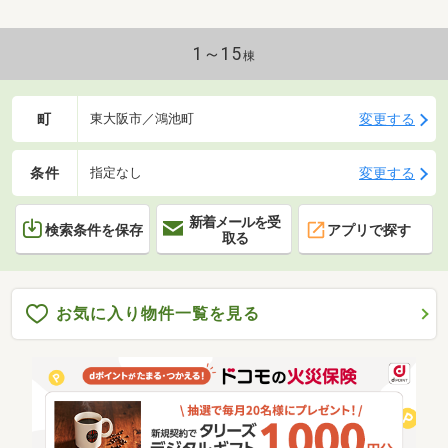
分■JR片町線＜鴻池新田駅＞ 徒歩７分■ココカラファ
イン鴻池 徒歩２分■セブンイレブン鴻池元町店 徒
歩５分■東大阪市立鴻池東小学校 徒歩１３分■東大阪
1～15
棟
市立盾津中学校 徒歩１９分
町
変更する
東大阪市／鴻池町
条件
変更する
指定なし
新着メールを受
検索条件を保存
アプリで探す
取る
お気に入り物件一覧を見る