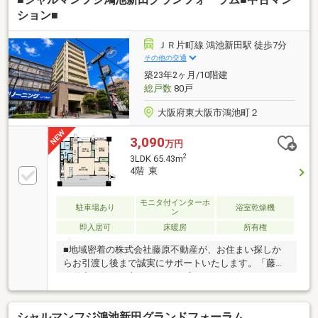
ション■
ＪＲ片町線 鴻池新田駅 徒歩7分
その他の交通
築23年2ヶ月/10階建
総戸数
80戸
大阪府東大阪市鴻池町２
3,090
万円
2
3LDK 65.43m
4階 東
モニタ付インターホ
駐車場あり
浴室乾燥機
ン
即入居可
床暖房
所有権
■地域密着の株式会社藤原不動産が、お住まい探しか
らお引渡し後まで誠実にサポートいたします。「藤原
不動産に任せて良かった」と感じていただけるよう、
一人ひとりのお客様に寄り添ったご提案を心掛けてい
ます。■住宅ローン相談無料！提携金融機関多数。お
シャルマンフジ鴻池新田グランドフォーラム
借入れやお車のローンなどがある方も、おまとめロー