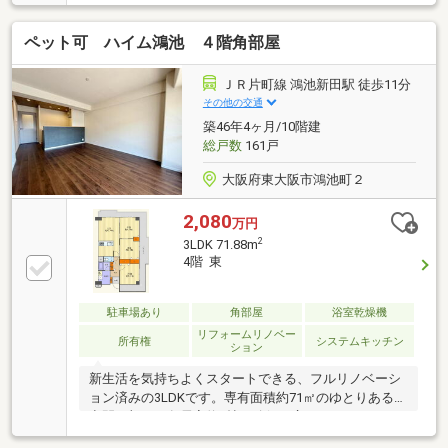
トを備えた収納力の高い住まい♪♪通勤・通学にも便利
な駅近立地に、収納力と住み心地を兼ね備えた一邸。
ペット可 ハイム鴻池 ４階角部屋
居住空間を無駄なく使えるため、ファミリーはもちろ
ん、在宅ワーク用のお部屋を確保したい方にもおすす
め！通風・陽当たりも良好です◎ 片町線「鴻池新
ＪＲ片町線 鴻池新田駅 徒歩11分
田」駅 徒歩6分！(約420m)
その他の交通
築46年4ヶ月/10階建
総戸数
161戸
大阪府東大阪市鴻池町２
2,080
万円
2
3LDK 71.88m
4階 東
駐車場あり
角部屋
浴室乾燥機
リフォームリノベー
所有権
システムキッチン
ション
新生活を気持ちよくスタートできる、フルリノベーシ
ョン済みの3LDKです。専有面積約71㎡のゆとりある住
空間に加え、各居室約6帖を確保。広々としたバルコ
ニーからは明るい陽射しが差し込み、ご家族皆さまで