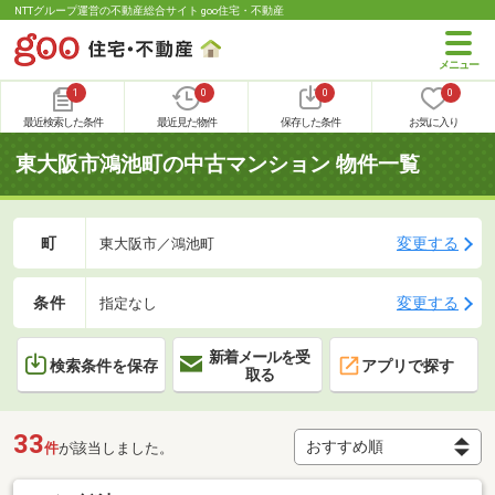
NTTグループ運営の不動産総合サイト goo住宅・不動産
1
0
0
0
最近検索した条件
最近見た物件
保存した条件
お気に入り
東大阪市鴻池町の中古マンション 物件一覧
町
変更する
東大阪市／鴻池町
条件
変更する
指定なし
新着メールを受
検索条件を保存
アプリで探す
取る
33
件
が該当しました。