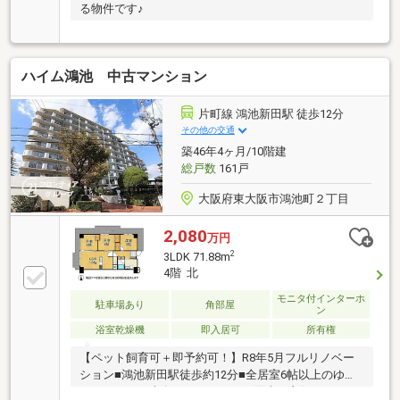
る物件です♪
ハイム鴻池 中古マンション
片町線 鴻池新田駅 徒歩12分
その他の交通
築46年4ヶ月/10階建
総戸数
161戸
大阪府東大阪市鴻池町２丁目
2,080
万円
2
3LDK 71.88m
4階 北
モニタ付インターホ
駐車場あり
角部屋
ン
浴室乾燥機
即入居可
所有権
【ペット飼育可＋即予約可！】R8年5月フルリノベー
ション■鴻池新田駅徒歩約12分■全居室6帖以上のゆと
りある3LDK■南向きバルコニーで陽当り良好■スーパ