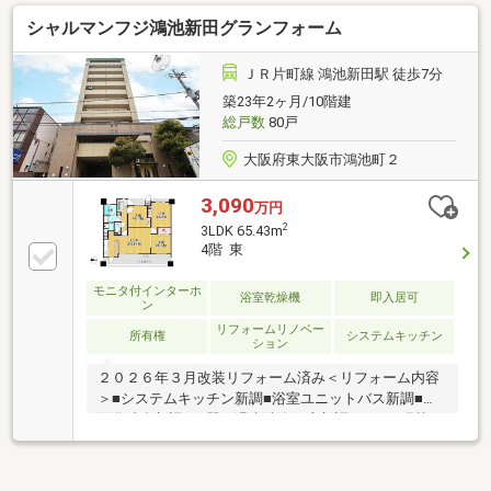
快適にお過ごしいただけます。キッチン・浴室・トイ
シャルマンフジ鴻池新田グランフォーム
レ・洗面台・建具・フローリングなど室内設備を一新
し、すぐに新生活を始められるのも魅力です。さら
に、ペット飼育可能（規約による制限あり）のため、
ＪＲ片町線 鴻池新田駅 徒歩7分
大切な家族の一員と一緒に暮らせます。イオンまで徒
築23年2ヶ月/10階建
歩約5分と毎日のお買い物にも便利な住環境。小学
総戸数
80戸
校・中学校も徒歩圏内で、子育て世帯にもおすすめの
住まいです。
大阪府東大阪市鴻池町２
3,090
万円
2
3LDK 65.43m
4階 東
モニタ付インターホ
浴室乾燥機
即入居可
ン
リフォームリノベー
所有権
システムキッチン
ション
２０２６年３月改装リフォーム済み＜リフォーム内容
＞■システムキッチン新調■浴室ユニットバス新調■洗
面化粧台新調■便器・温水洗浄便座新調■クロス張替え
■フローリング張替え＜生活に便利な設備＞浴室乾燥
機・床暖房・食洗器・浄水器・TV付モニターインター
ホン＜生活に便利な周辺施設＞■イオン鴻池 徒歩１