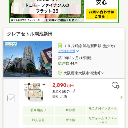
済3LDK♪【交通】●ＪＲ片町線/鴻池新田駅から徒歩約7
分♪●近鉄けいはんな線/荒本駅から徒歩約35分♪■お問
合せは■全国725店舗展開中の「ハウスドゥ東大阪日
下」まで！ご連絡お待ちしております！ 【072…
クレアセトル鴻池新田
ＪＲ片町線 鴻池新田駅 徒歩9分
その他の交通
築19年3ヶ月/15階建
総戸数
44戸
大阪府東大阪市鴻池町２
2,890
万円
2
3LDK 68.74m
9階 北西
モニタ付インターホ
駐車場あり
角部屋
ン
リフォームリノベー
即入居可
所有権
ション