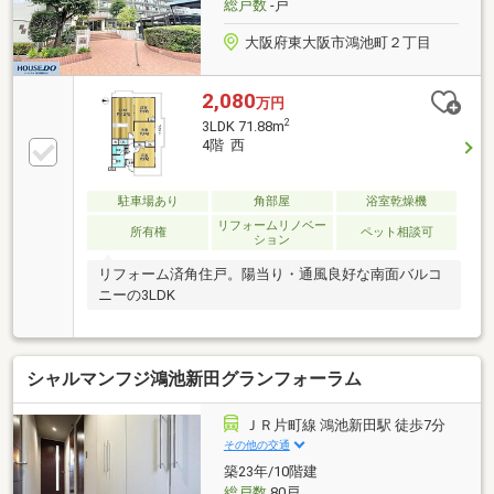
総戸数
-戸
大阪府東大阪市鴻池町２丁目
2,080
万円
2
3LDK 71.88m
4階 西
駐車場あり
角部屋
浴室乾燥機
リフォームリノベー
所有権
ペット相談可
ション
リフォーム済角住戸。陽当り・通風良好な南面バルコ
ニーの3LDK
シャルマンフジ鴻池新田グランフォーラム
ＪＲ片町線 鴻池新田駅 徒歩7分
その他の交通
築23年/10階建
総戸数
80戸