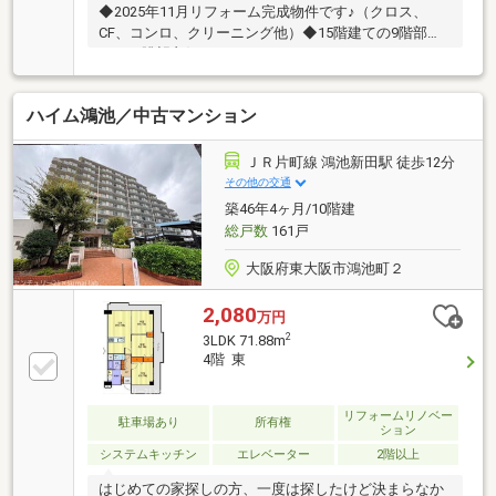
◆2025年11月リフォーム完成物件です♪（クロス、
CF、コンロ、クリーニング他）◆15階建ての9階部分
につき眺望良好です♪――――＊――――＊――――＊
――――＊――――■東大阪市全域の物件情報取り扱い可
能！■ハウスフリーダムは【東証スタンダード上場企
ハイム鴻池／中古マンション
業】です☆■物件多数揃えております！是非店頭へお
越し下さい♪■頭金０円のフルローンが可能です♪■お客
様のライフプランに沿った物件をご提案させて頂きま
ＪＲ片町線 鴻池新田駅 徒歩12分
す☆■不動産購入や住宅ローンについてお気軽にお問
その他の交通
合せ下さい♪■ご来店の際は、店舗横に駐車スペース４
築46年4ヶ月/10階建
台分ございます♪■東大阪市・八尾市の【中古マンショ
総戸数
161戸
ン】ならハウスフリーダム八尾店
大阪府東大阪市鴻池町２
2,080
万円
2
3LDK 71.88m
4階 東
リフォームリノベー
駐車場あり
所有権
ション
システムキッチン
エレベーター
2階以上
はじめての家探しの方、一度は探したけど決まらなか