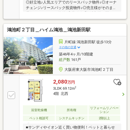
◎好立地♪人気エリアでのリースバック物件♪◎オーナ
チェンジ♪リースバック投資物件♪◎売主様がそのまま
居住♪リースバック物件♪◎片町線「鴻池新田」駅まで
徒歩7分の好立地♪ イオンも目の前にあり、大変便利
ですので暮らしやすいですよ♪◎管理費８，４５０
鴻池町２丁目＿ハイム鴻池＿鴻池新田駅
円、修繕積立金５，３００円♪ ランニングコストが
安いのは長く住むにあたり助かりますね♪【周辺環
境】◎イオン鴻池店まで約50ｍ◎ココカラファインま
片町線 鴻池新田駅 徒歩13分
で約100ｍ◎セブンイレブンまで約300ｍ◎鴻池学園幼
その他の交通
稚園まで約270ｍ◎朋来幼稚園まで約1200ｍ◎はるか
築46年4ヶ月/10階建
保育園まで約800
総戸数
161戸
大阪府東大阪市鴻池町２丁目
2,080
万円
2
3LDK 69.12m
4階 北西
リフォームリノベー
浴室乾燥機
所有権
ション
ペット相談可
システムキッチン
2階以上
■サンディやイオン近く買い物便利！ペットと暮らせ