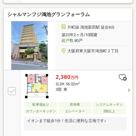
ーまで徒歩約2分でお買物に便利
シャルマンフジ鴻池グランフォーラム
片町線 鴻池新田駅 徒歩6分
築23年2ヶ月/10階建
総戸数
80戸
大阪府東大阪市鴻池町２丁目
2,380
万円
2
2LDK 56.02m
3階 東
駐車場あり
所有権
システムキッチン
カウンターキッチン
エレベーター
2階以上
イオンまで徒歩1分！生活に便利な立地です♪