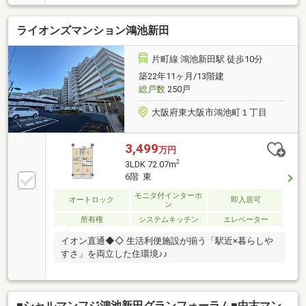
ライオンズマンション鴻池新田
片町線 鴻池新田駅 徒歩10分
築22年11ヶ月/13階建
総戸数
250戸
大阪府東大阪市鴻池町１丁目
3,499
万円
2
3LDK 72.07m
6階 東
モニタ付インターホ
オートロック
即入居可
ン
所有権
システムキッチン
エレベーター
イオン直通◆◇ 生活利便施設が揃う「駅近×暮らしや
すさ」を両立した住環境♪♪
■シャルマンフジ鴻池新田グランフォーラム■中古マン