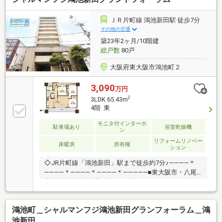
ンを含め最適な資金計画をご提案いたします。■住宅
購入・住み替え・売却までワンストップで対応。資金
ＪＲ片町線 鴻池新田駅 徒歩7分
計画や住宅ローンに不安のある方、他社で審査が難し
その他の交通
かった方もお気軽にご相談ください。無理のない返済
築23年2ヶ月/10階建
計画を一緒に考え、安心して新生活を迎えられるよう
総戸数
80戸
全力でサポートいたします。
大阪府東大阪市鴻池町２
3,090
万円
2
3LDK 65.43m
4階 東
モニタ付インターホ
駐車場あり
浴室乾燥機
ン
リフォームリノベー
床暖房
所有権
ション
◇JR片町線「鴻池新田」駅まで徒歩約7分♪――――＊
――――＊――――＊――――＊―――――■東大阪市・八尾
市全域の物件情報取り扱い可能！■ハウスフリーダム
は【東証スタンダード上場企業】です☆■物件多数揃
えております！是非店頭へお越し下さい♪■頭金０円の
鴻池町＿シャルマンフジ鴻池新田グランフォーラム＿鴻
フルローンが可能です♪■お客様のライフプランに沿っ
た物件をご提案させて頂きます☆■不動産購入や住宅
池新田