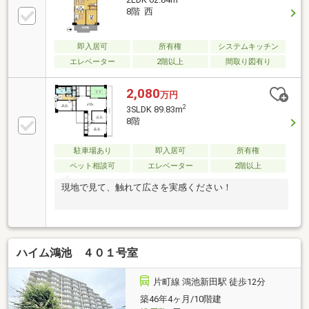
8階 西
即入居可
所有権
システムキッチン
エレベーター
2階以上
間取り図有り
2,080
万円
2
3SLDK 89.83m
8階
駐車場あり
即入居可
所有権
ペット相談可
エレベーター
2階以上
現地で見て、触れて広さを実感ください！
ハイム鴻池 ４０１号室
片町線 鴻池新田駅 徒歩12分
築46年4ヶ月/10階建