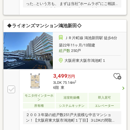
った…という方も、 まずは当社“ホームラボ”にご相談
下さい。 経験豊富な不動産のプロが、貴方にぴったり
の不動産をお探しします 予算のご相談はもちろん、不
動産購入にまつわる全てを当社におまかせください。
◆ライオンズマンション鴻池新田◇
丁寧でわかりやすい説明で、安心の不動産購入をお約
束いたします
ＪＲ片町線 鴻池新田駅 徒歩6分
築22年11ヶ月/13階建
総戸数
250戸
大阪府東大阪市鴻池町１
3,499
万円
2
3LDK 75.14m
6階 東
モニタ付インターホ
浴室乾燥機
即入居可
ン
所有権
システムキッチン
エレベーター
２００３年築の総戸数251戸大規模な中古マンショ
ン！【大阪府東大阪市鴻池町１丁目】３LDKの間取り
で、ウォークインクローゼット・シューズクローゼッ