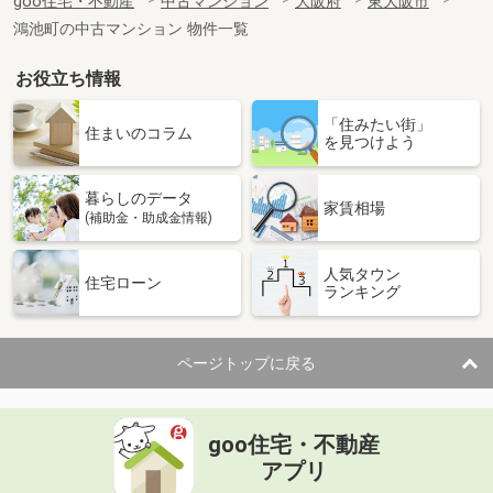
goo住宅・不動産
中古マンション
大阪府
東大阪市
鴻池町の中古マンション 物件一覧
お役立ち情報
「住みたい街」
住まいのコラム
を見つけよう
暮らしのデータ
家賃相場
(補助金・助成金情報)
人気タウン
住宅ローン
ランキング
ページトップに戻る
goo住宅・不動産
アプリ