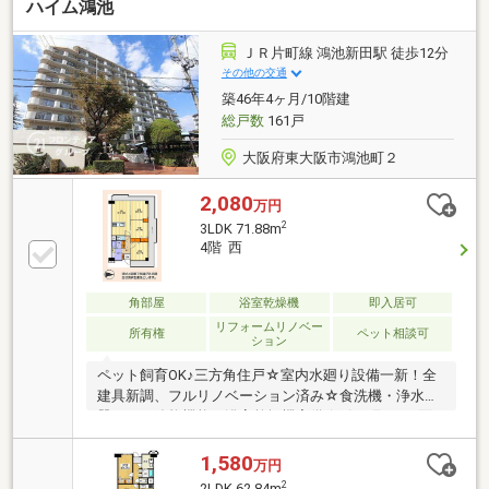
ハイム鴻池
ＪＲ片町線 鴻池新田駅 徒歩12分
その他の交通
築46年4ヶ月/10階建
総戸数
161戸
大阪府東大阪市鴻池町２
2,080
万円
2
3LDK 71.88m
4階 西
角部屋
浴室乾燥機
即入居可
リフォームリノベー
所有権
ペット相談可
ション
ペット飼育OK♪三方角住戸☆室内水廻り設備一新！全
建具新調、フルリノベーション済み☆食洗機・浄水
器・バス追炊機能・浴室乾燥機完備☆引き廻しの3面
バルコニー☆室内フラット仕様です♪
1,580
万円
2
2LDK 62.84m