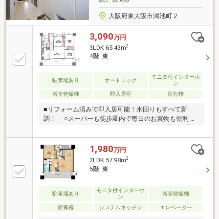
大阪府東大阪市鴻池町２
3,090
万円
2
3LDK 65.43m
4階 東
モニタ付インターホ
駐車場あり
オートロック
ン
浴室乾燥機
即入居可
所有権
■リフォーム済みで即入居可能！水回りもすべて新
調！ ○スーパーも徒歩圏内で毎日のお買物も便利
○ＪＲ片町線「鴻池新田」駅まで徒歩7分！通勤・通学
に便利な立地！忙しい朝や遅くなった時にもうれしい
1,980
万円
2
2LDK 57.98m
5階 東
モニタ付インターホ
駐車場あり
浴室乾燥機
ン
所有権
システムキッチン
エレベーター