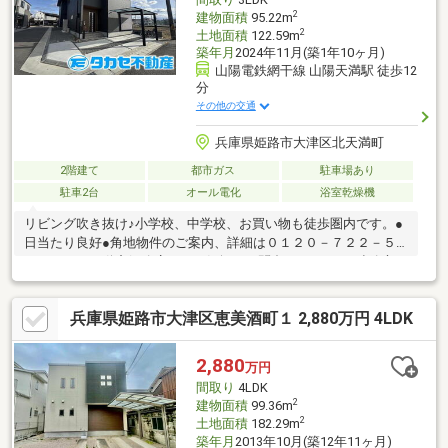
ーション実績あります！
2
建物面積
95.22m
2
土地面積
122.59m
築年月
2024年11月(築1年10ヶ月)
山陽電鉄網干線 山陽天満駅 徒歩12
分
その他の交通
兵庫県姫路市大津区北天満町
2階建て
都市ガス
駐車場あり
駐車2台
オール電化
浴室乾燥機
リビング吹き抜け♪小学校、中学校、お買い物も徒歩圏内です。●
日当たり良好●角地物件のご案内、詳細は０１２０－７２２－５
５５タカセ不動産姫路店までお気軽にお問合せ下さい♪ご連絡心よ
りお待ちしております
兵庫県姫路市大津区恵美酒町１ 2,880万円 4LDK
2,880
万円
間取り
4LDK
2
建物面積
99.36m
2
土地面積
182.29m
築年月
2013年10月(築12年11ヶ月)