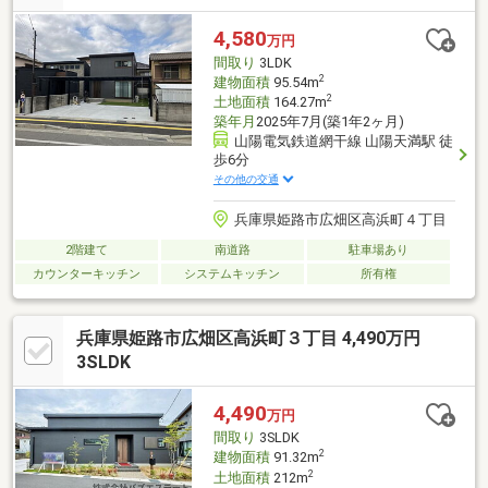
4,580
万円
間取り
3LDK
2
建物面積
95.54m
2
土地面積
164.27m
築年月
2025年7月(築1年2ヶ月)
山陽電気鉄道網干線 山陽天満駅 徒
歩6分
その他の交通
兵庫県姫路市広畑区高浜町４丁目
2階建て
南道路
駐車場あり
カウンターキッチン
システムキッチン
所有権
兵庫県姫路市広畑区高浜町３丁目 4,490万円
3SLDK
4,490
万円
間取り
3SLDK
2
建物面積
91.32m
2
土地面積
212m