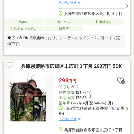
その他の交通
兵庫県姫路市広畑区高浜町４丁目
2階建て
都市ガス
駐車場あり
システムキッチン
所有権
◆広々5LDKで家族ゆったり。システムキッチン・2ヶ所トイレ完
備です。
兵庫県姫路市広畑区末広町３丁目 298万円 5DK
298
万円
間取り
5DK
2
建物面積
121.77m
2
土地面積
176.86m
築年月
1972年4月(築54年5ヶ月)
山陽電気鉄道網干線 夢前川駅 徒歩
8分
その他の交通
兵庫県姫路市広畑区末広町３丁目