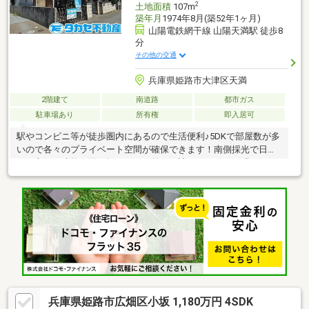
2
土地面積
107m
築年月
1974年8月(築52年1ヶ月)
山陽電鉄網干線 山陽天満駅 徒歩8
分
その他の交通
兵庫県姫路市大津区天満
2階建て
南道路
都市ガス
駐車場あり
所有権
即入居可
駅やコンビニ等が徒歩圏内にあるので生活便利♪5DKで部屋数が多
いので各々のプライベート空間が確保できます！南側採光で日当
たり良好！建物正面が畑なので日差しを遮るものがなく明るいで
す♪
兵庫県姫路市広畑区小坂 1,180万円 4SDK