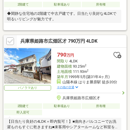
2階建て
駐車場あり
所有権
◆閑静な住宅地の2階建て中古戸建です。日当たり良好な4LDKで
明るいリビングが魅力です。
兵庫県姫路市広畑区才 790万円 4LDK
790
万円
間取り
4LDK
2
建物面積
93.25m
2
土地面積
111.93m
築年月
1995年5月(築31年4ヶ月)
山陽本線 はりま勝原駅 徒歩20分
その他の交通
パノラマあり
兵庫県姫路市広畑区才
2階建て
駐車場あり
所有権
即入居可
【日当たり良好の4LDK＋即内覧可！】■南向きバルコニーでお洗
濯ものもすぐに乾きますね■来客用やシアタールームなど和室を