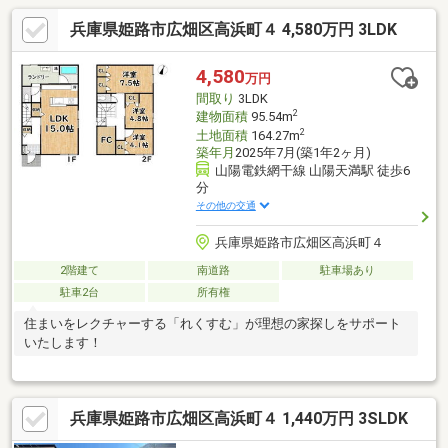
兵庫県姫路市広畑区高浜町４ 4,580万円 3LDK
4,580
万円
間取り
3LDK
2
建物面積
95.54m
2
土地面積
164.27m
築年月
2025年7月(築1年2ヶ月)
山陽電鉄網干線 山陽天満駅 徒歩6
分
その他の交通
兵庫県姫路市広畑区高浜町４
2階建て
南道路
駐車場あり
駐車2台
所有権
住まいをレクチャーする「れくすむ」が理想の家探しをサポート
いたします！
兵庫県姫路市広畑区高浜町４ 1,440万円 3SLDK