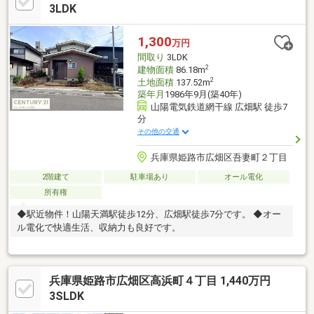
3LDK
1,300
万円
間取り
3LDK
2
建物面積
86.18m
2
土地面積
137.52m
築年月
1986年9月(築40年)
山陽電気鉄道網干線 広畑駅 徒歩7
分
その他の交通
兵庫県姫路市広畑区吾妻町２丁目
2階建て
駐車場あり
オール電化
所有権
◆駅近物件！山陽天満駅徒歩12分、広畑駅徒歩7分です。 ◆オー
ル電化で快適生活、収納力も良好です。
兵庫県姫路市広畑区高浜町４丁目 1,440万円
3SLDK