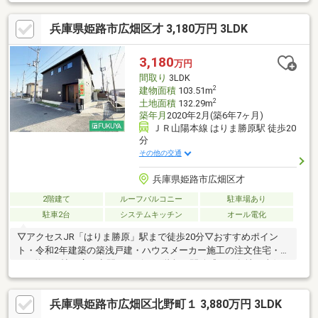
い、リフォームのご相談もお気軽にお申し付けください。ご要望
に合わせたご提案をさせていただきます。
兵庫県姫路市広畑区才 3,180万円 3LDK
3,180
万円
間取り
3LDK
2
建物面積
103.51m
2
土地面積
132.29m
築年月
2020年2月(築6年7ヶ月)
ＪＲ山陽本線 はりま勝原駅 徒歩20
分
その他の交通
兵庫県姫路市広畑区才
2階建て
ルーフバルコニー
駐車場あり
駐車2台
システムキッチン
オール電化
▽アクセスJR「はりま勝原」駅まで徒歩20分▽おすすめポイン
ト・令和2年建築の築浅戸建・ハウスメーカー施工の注文住宅・
LDK約22.2帖の広々空間・リビング階段・開放感ある角地・南側
お庭スペースあり・間仕切りで間取り変更可能です─── お住まい
探しのお悩み、ご不安をサポート。・物件の詳細は【0120-298-
兵庫県姫路市広畑区北野町１ 3,880万円 3LDK
330(通話無料)】 まで お気軽にお問い合わせください！