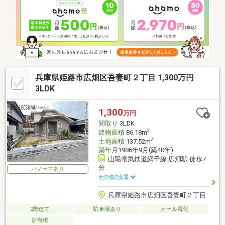
兵庫県姫路市広畑区吾妻町２丁目 1,300万円
3LDK
1,300
万円
間取り
3LDK
2
建物面積
86.18m
2
土地面積
137.52m
築年月
1986年9月(築40年)
山陽電気鉄道網干線 広畑駅 徒歩7
分
パノラマあり
その他の交通
兵庫県姫路市広畑区吾妻町２丁目
2階建て
駐車場あり
オール電化
所有権