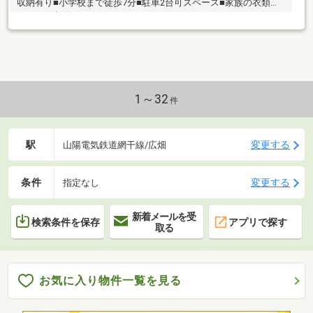
収納有り■小学校まで徒歩7分■駐車2台可スペース■家族の衣類も
スッキリ収納できるウォークインクローゼット
1～32
件
駅
変更する
山陽電気鉄道網干線/広畑
条件
変更する
指定なし
新着メールを受
検索条件を保存
アプリで探す
取る
お気に入り物件一覧を見る