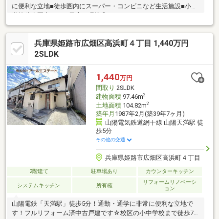
に便利な立地■徒歩圏内にスーパー・コンビニなど生活施設■小中
学校徒歩圏内につき子育て環境◎
兵庫県姫路市広畑区高浜町４丁目 1,440万円
2SLDK
1,440
万円
間取り
2SLDK
2
建物面積
97.46m
2
土地面積
104.82m
築年月
1987年2月(築39年7ヶ月)
山陽電気鉄道網干線 山陽天満駅 徒
歩5分
その他の交通
兵庫県姫路市広畑区高浜町４丁目
2階建て
駐車場あり
カウンターキッチン
リフォームリノベーシ
システムキッチン
所有権
ョン
山陽電鉄「天満駅」徒歩5分！通勤・通学に非常に便利な立地で
す！フルリフォーム済中古戸建です☆校区の小中学校まで徒歩7