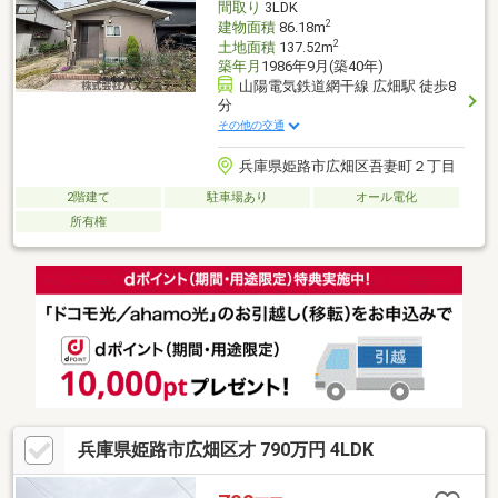
間取り
3LDK
2
建物面積
86.18m
2
土地面積
137.52m
築年月
1986年9月(築40年)
山陽電気鉄道網干線 広畑駅 徒歩8
分
その他の交通
兵庫県姫路市広畑区吾妻町２丁目
2階建て
駐車場あり
オール電化
所有権
兵庫県姫路市広畑区才 790万円 4LDK