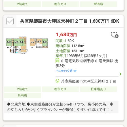
2階建て
都市ガス
所有権
兵庫県姫路市大津区天神町２丁目 1,680万円 6DK
1,680
万円
間取り
6DK
2
建物面積
112.8m
2
土地面積
153.1m
築年月
1988年6月(築38年3ヶ月)
山陽電気鉄道網干線 山陽天満駅 徒
歩2分
その他の交通
兵庫県姫路市大津区天神町２丁目
2階建て
都市ガス
駐車場あり
所有権
◆北東角地 ◆東側道路部分が道幅6ｍ有りつつ、袋小路の為、車
の立ち入りが少なくプライバシーが確保しやすい住環境です！ ◆
今ならリフォームをお客様好みの仕様にご相談対応可能！ ◆現
況、駐車スペース1台です