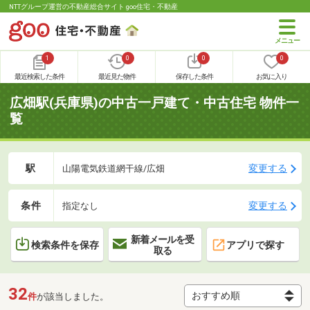
NTTグループ運営の不動産総合サイト goo住宅・不動産
1
0
0
0
最近検索した条件
最近見た物件
保存した条件
お気に入り
広畑駅(兵庫県)の中古一戸建て・中古住宅 物件一
覧
駅
変更する
山陽電気鉄道網干線/広畑
条件
変更する
指定なし
新着メールを受
検索条件を保存
アプリで探す
取る
32
件
が該当しました。