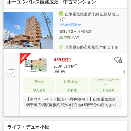
ホーユウパレス姫路広畑 中古マンション
山陽電気鉄道網干線 広畑駅 徒歩
7分
その他の交通
築35年2ヶ月/9階建
総戸数
47戸
兵庫県姫路市広畑区本町２丁目
490
万円
2
2LDK 52.31m
5階 南
モニタ付インターホ
南向き
駐車場あり
ン
即入居可
所有権
ペット相談可
【南向き・ペット相談可+即内覧可！】山陽電気鉄道
網干線広畑駅徒歩約7分の好立地■5階部分の南向きバ
ルコニーにつき陽当り・通風良好■周辺はスーパーや
コンビニなど生活施設が充実
ライフ・デュオ小松