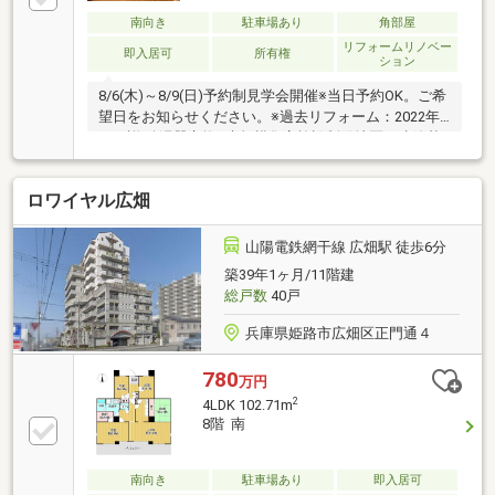
南向き
駐車場あり
角部屋
リフォームリノベー
即入居可
所有権
ション
8/6(木)～8/9(日)予約制見学会開催※当日予約OK。ご希
望日をお知らせください。※過去リフォーム：2022年
月不詳 給湯器交換※大規模集客施設制限地区、建築基
準法第22条区域※その他月額：町内会費※リフォーム内
容：資料記載のリフォーム内容や間取図は着工時のも
ロワイヤル広畑
のであり、着工後の状況によっては内容を変更する場
合がございます。※駐車場：月額4000円～8000円（空
き状況は管理会社に確認が必要です）※情報と現況が
山陽電鉄網干線 広畑駅 徒歩6分
相違する場合は、現況優先とします。※司法書士は売
築39年1ヶ月/11階建
主の指定になります。※通学の区域に関しては自治体
総戸数
40戸
や教育委員会等にご確認ください。
兵庫県姫路市広畑区正門通４
780
万円
2
4LDK 102.71m
8階 南
南向き
駐車場あり
即入居可