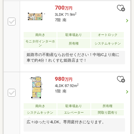
700
万円
2
3LDK 71.9m
7階 南
南向き
駐車場あり
オートロック
モニタ付インターホ
所有権
システムキッチン
ン
姫路市の不動産ならお任せください！中地ICより南に
車で約4分！れくすむ姫路店まで！
980
万円
2
4LDK 87.92m
1階 南
南向き
駐車場あり
所有権
システムキッチン
エレベーター
間取り図有り
広々ゆったり4LDK。専用庭付きになります。