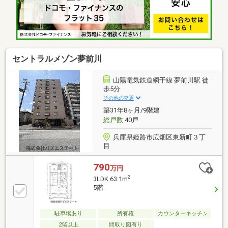
セントラルメゾン夢前川
山陽電気鉄道網干線 夢前川駅 徒
歩5分
その他の交通
築31年8ヶ月/9階建
総戸数
40戸
兵庫県姫路市広畑区東新町３丁
目
790
万円
2
3LDK 63.1m
5階
駐車場あり
所有権
カウンターキッチン
2階以上
間取り図有り