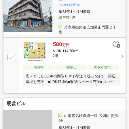
その他の交通
築53年4ヶ月/4階建
総戸数
-戸
兵庫県姫路市広畑区正門通２丁
目
580
万円
2
6LDK 114.78m
2階
所有権
2階以上
間取り図有り
広々とした6LDKの間取り☆彡駅まで徒歩5分で、周辺
環境も充実！■LDK17.3帖■収納スペース充実■コンビ
ニまで徒歩5分なので、急なお買い物も安心
明善ビル
山陽電気鉄道網干線 広畑駅 徒歩
6分
築53年4ヶ月/4階建