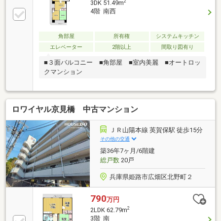
2
3DK 51.49m
4階 南西
角部屋
所有権
システムキッチン
エレベーター
2階以上
間取り図有り
■３面バルコニー ■角部屋 ■室内美麗 ■オートロッ
クマンション
ロワイヤル京見橋 中古マンション
ＪＲ山陽本線 英賀保駅 徒歩15分
その他の交通
築36年7ヶ月/6階建
総戸数
20戸
兵庫県姫路市広畑区北野町２
790
万円
2
2LDK 62.79m
3階 南