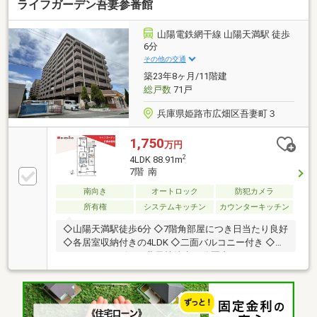
ライフガーデン吾妻参番館
山陽電鉄網干線 山陽天満駅 徒歩
6分
その他の交通
築23年8ヶ月/11階建
総戸数
71戸
兵庫県姫路市広畑区吾妻町３
1,750
万円
2
4LDK 88.91m
7階 南
南向き
オートロック
防犯カメラ
所有権
システムキッチン
カウンターキッチン
◇山陽天満駅徒歩6分 ◇7階角部屋につき日当たり良好
◇各居室収納付きの4LDK ◇二面バルコニー付き ◇ス
ーパー、コンビニ、薬局等徒歩10分圏内