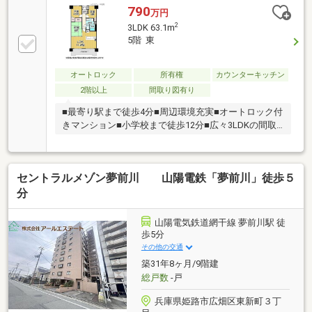
790
万円
2
3LDK 63.1m
5階 東
オートロック
所有権
カウンターキッチン
2階以上
間取り図有り
■最寄り駅まで徒歩4分■周辺環境充実■オートロック付
きマンション■小学校まで徒歩12分■広々3LDKの間取
り
セントラルメゾン夢前川 山陽電鉄「夢前川」徒歩５
分
山陽電気鉄道網干線 夢前川駅 徒
歩5分
その他の交通
築31年8ヶ月/9階建
総戸数
-戸
兵庫県姫路市広畑区東新町３丁