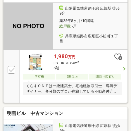
山陽電気鉄道網干線 広畑駅 徒歩
9分
築25年8ヶ月/10階建
総戸数
-戸
兵庫県姫路市広畑区小松町１丁
目
1,980
万円
2
3SLDK 78.64m
6階
所有権
2階以上
間取り図有り
くらすＯＮＥは一級建築士、宅地建物取引士、専属デ
ザイナー、各分野のプロが在籍している不動産仲介を
はじめ注文住宅やリフォームにも特化しているお店で
す♪住まいに関する事は何でも気軽にお問い合わせく
ださい。
明善ビル 中古マンション
山陽電気鉄道網干線 広畑駅 徒歩
5分