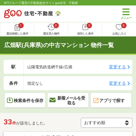
NTTグループ運営の不動産総合サイト goo住宅・不動産
1
0
0
0
最近検索した条件
最近見た物件
保存した条件
お気に入り
広畑駅(兵庫県)の中古マンション 物件一覧
駅
変更する
山陽電気鉄道網干線/広畑
条件
変更する
指定なし
新着メールを受
検索条件を保存
アプリで探す
取る
33
件
が該当しました。