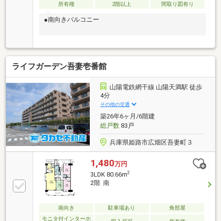
所有権
2階以上
間取り図有り
●南向きバルコニー
ライフガーデン吾妻壱番館
山陽電鉄網干線 山陽天満駅 徒歩
4分
その他の交通
築26年6ヶ月/6階建
総戸数
83戸
兵庫県姫路市広畑区吾妻町３
1,480
万円
2
3LDK 80.66m
2階 南
南向き
駐車場あり
角部屋
モニタ付インターホ