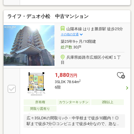
ライフ・デュオ小松 中古マンション
山陽本線 はりま勝原駅 徒歩25分
その他の交通
築25年9ヶ月/10階建
総戸数
30戸
兵庫県姫路市広畑区小松町１丁
目
1,880
万円
2
3SLDK 78.64m
6階
所有権
カウンターキッチン
2階以上
間取り図有り
広々3SLDKの間取り♪小・中学校まで徒歩10圏内！◎
駅まで徒歩7分◎コンビニまで徒歩4分なので、急なお
買い物も安心◎スーパー、ドラッグストアまで徒歩15