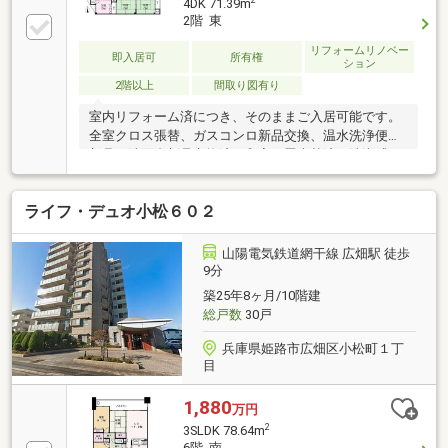
2
4DK 71.39m
2階 東
リフォームリノベー
即入居可
所有権
ション
2階以上
間取り図有り
室内リフォーム済につき、そのままご入居可能です。
全室クロス張替、ガスコンロ新品交換、温水洗浄便座
新品、洗面台新品交換済。和室は畳表替済で清潔感の
ある仕上がりとなっております。収納スペースも豊富
で、さらにトランクルーム付き。居住空間をスッキリ
ライフ・デュオ小松６０２
広く使いたい方にもおすすめです。
山陽電気鉄道網干線 広畑駅 徒歩
9分
築25年8ヶ月/10階建
総戸数
30戸
兵庫県姫路市広畑区小松町１丁
目
1,880
万円
2
3SLDK 78.64m
6階 南