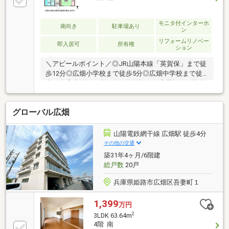
モニタ付インターホ
南向き
駐車場あり
ン
リフォームリノベー
即入居可
所有権
ション
＼アピールポイント／◎JR山陽本線「英賀保」まで徒
歩12分◎広畑小学校まで徒歩5分◎広畑中学校まで徒
歩19分◎生活に便利な買い物施設多数◎屋根付き駐車
場あり【備考】エアコン2基設置（不必要であれば撤
去可能）＼会社紹介／不動産の購入も売却も人生の中
グローバル広畑
で幾度もあるようなイベントではありません。ハウス
ドゥ 中地南ではお客様により良い御決断をして頂くた
めに全てのプランをご提案させて頂きます！駐車場も
山陽電鉄網干線 広畑駅 徒歩4分
完備です！ご来店お待ちしております！
その他の交通
築31年4ヶ月/6階建
総戸数
20戸
兵庫県姫路市広畑区吾妻町１
1,399
万円
2
3LDK 63.64m
4階 南