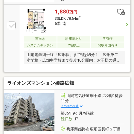
1,880
万円
2
3SLDK 78.64m
6階 南
南向き
駐車場あり
所有権
システムキッチン
2階以上
間取り図有り
山陽電鉄網干線「広畑駅」まで徒歩9分！ 広畑第二
小学校・広畑中学校まで徒歩10分圏内！お子様の通学
も安心の立地です。 コンビニが近く、急なお買いも
のにも便利です。
ライオンズマンション姫路広畑
山陽電気鉄道網干線 広畑駅 徒歩
11分
その他の交通
築35年9ヶ月/9階建
総戸数
-戸
兵庫県姫路市広畑区長町２丁目