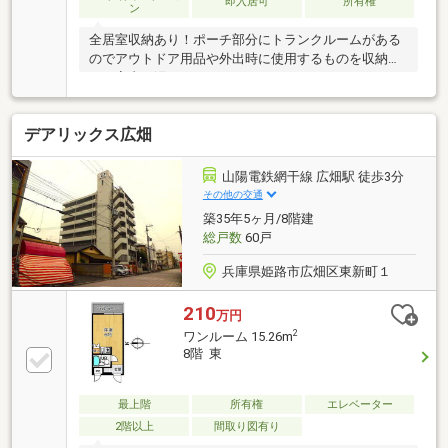
即入居可
所有権
ン
全居室収納あり！ポーチ部分にトランクルームがある
のでアウトドア用品や外出時に使用するものを収納で
き、室内が汚れにくいです！また、キッチンはパント
リー付きで、食品や日用品のストック収納に便利で
す！小・中学校が徒歩15分以内でお子様の通学も安心
デアリックス広畑
♪買い物施設も近隣にあり、生活便利なエリアです！
山陽電鉄網干線 広畑駅 徒歩3分
その他の交通
築35年5ヶ月/8階建
総戸数
60戸
兵庫県姫路市広畑区東新町１
210
万円
2
ワンルーム 15.26m
8階 東
最上階
所有権
エレベーター
2階以上
間取り図有り