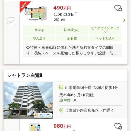
490
万円
2
2LDK 52.31m
5階 南
モニタ付インターホ
南向き
駐車場あり
ン
即入居可
所有権
ペット相談可
◇特徴・家事動線に優れた洗面所独立タイプの間取
り・収納スペースを完備した暮らしやすい設計・防犯
面に配慮されたモニタ付インターホン設置済・お子様
の遊び場に最適な本町公園まで徒歩約4分・5階部分に
つき外部からの視線も気になりにくい住環境◇立地・
シャトラン白鷺Ⅱ
姫路市立広畑小学校まで徒歩約9分・姫路市立広畑中
学校まで徒歩約13分◆◇弊社が選ばれる理由◆◇１．
お金の扱い方のプロ、ファイナンシャルプランナーが
山陽電鉄網干線 広畑駅 徒歩1分
資金計画をサポート！２．買い替えなどにも対応でき
築39年6ヶ月/10階建
る売却専門チームあり！３．たくさんの銀行と繋がり
総戸数
-戸
があるため、最も低金利になるように審査が可能！お
気軽にお問合せください！
兵庫県姫路市広畑区正門通４
980
万円