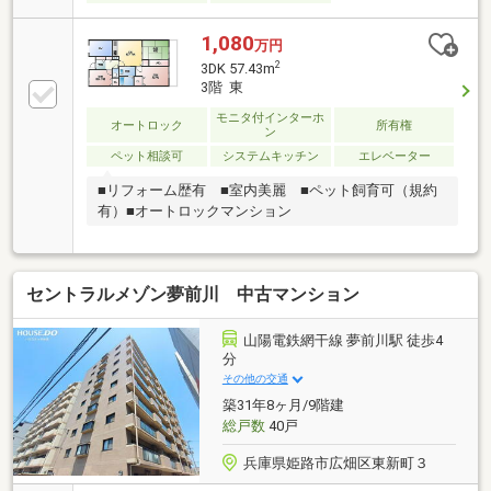
1,080
万円
2
3DK 57.43m
3階 東
モニタ付インターホ
オートロック
所有権
ン
ペット相談可
システムキッチン
エレベーター
■リフォーム歴有 ■室内美麗 ■ペット飼育可（規約
有）■オートロックマンション
セントラルメゾン夢前川 中古マンション
山陽電鉄網干線 夢前川駅 徒歩4
分
その他の交通
築31年8ヶ月/9階建
総戸数
40戸
兵庫県姫路市広畑区東新町３