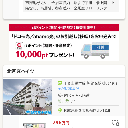
市街地が近い、全居室収納、駅まで平坦、最上階・上
階なし、高層階、都市近郊、全居室フローリング、平
坦地、エレベーター但し、室内に洗濯機置場がありま
せん。１階にコインランドリーがあります。最上階の
ため眺望・採光・通風良好です。
北河原ハイツ
ＪＲ山陽本線 英賀保駅 徒歩19分
その他の交通
築49年6ヶ月/5階建
総戸数
-戸
兵庫県姫路市広畑区北河原町
298
万円