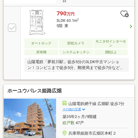
目
790
万円
2
3LDK 63.1m
5階 東
モニタ付インターホ
オートロック
防犯カメラ
ン
所有権
システムキッチン
2階以上
山陽電鉄「夢前川駅」徒歩5分の3LDK中古マンショ
ン！コンビニまで徒歩5分、郵便局まで徒歩7分など周
辺商業施設充実♪
ホーユウパレス姫路広畑
山陽電鉄網干線 広畑駅 徒歩7分
その他の交通
築35年2ヶ月/9階建
総戸数
47戸
兵庫県姫路市広畑区本町２