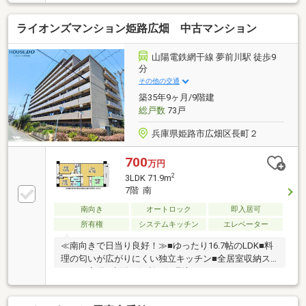
分圏内
ライオンズマンション姫路広畑 中古マンション
山陽電鉄網干線 夢前川駅 徒歩9
分
その他の交通
築35年9ヶ月/9階建
総戸数
73戸
兵庫県姫路市広畑区長町２
700
万円
2
3LDK 71.9m
7階 南
南向き
オートロック
即入居可
所有権
システムキッチン
エレベーター
≪南向きで日当り良好！≫■ゆったり16.7帖のLDK■料
理の匂いが広がりにくい独立キッチン■全居室収納ス
ペース完備■生活に便利な住環境です