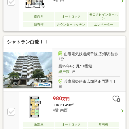
モニタ付インターホ
南向き
オートロック
ン
所有権
カウンターキッチン
エレベーター
シャトラン白鷺ＩＩ
山陽電気鉄道網干線 広畑駅 徒歩
1分
築39年6ヶ月/10階建
総戸数
-戸
兵庫県姫路市広畑区正門通４丁
目
980
万円
2
3DK 51.49m
4階 南西
角部屋
オートロック
所有権