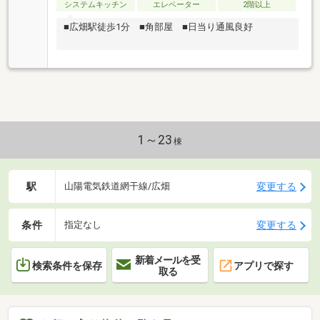
システムキッチン
エレベーター
2階以上
■広畑駅徒歩1分 ■角部屋 ■日当り通風良好
1～23
棟
駅
変更する
山陽電気鉄道網干線/広畑
条件
変更する
指定なし
新着メールを受
検索条件を保存
アプリで探す
取る