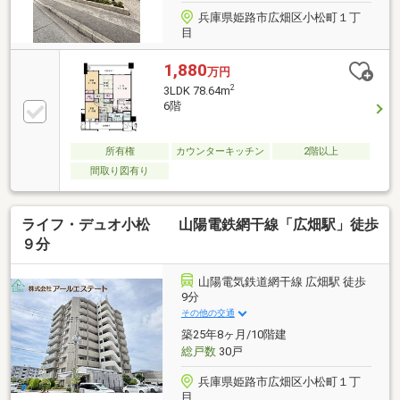
兵庫県姫路市広畑区小松町１丁
目
1,880
万円
2
3LDK 78.64m
6階
所有権
カウンターキッチン
2階以上
間取り図有り
ライフ・デュオ小松 山陽電鉄網干線「広畑駅」徒歩
９分
山陽電気鉄道網干線 広畑駅 徒歩
9分
その他の交通
築25年8ヶ月/10階建
総戸数
30戸
兵庫県姫路市広畑区小松町１丁
目