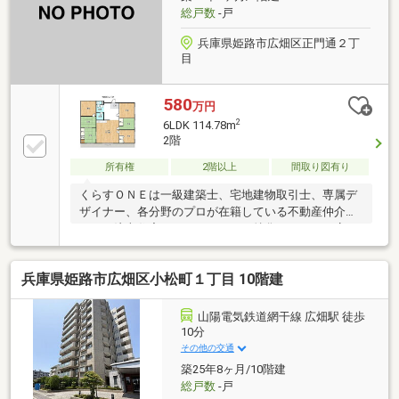
総戸数
-戸
兵庫県姫路市広畑区正門通２丁
目
580
万円
2
6LDK 114.78m
2階
所有権
2階以上
間取り図有り
くらすＯＮＥは一級建築士、宅地建物取引士、専属デ
ザイナー、各分野のプロが在籍している不動産仲介を
はじめ注文住宅やリフォームにも特化しているお店で
す♪住まいに関する事は何でも気軽にお問い合わせく
ださい。
兵庫県姫路市広畑区小松町１丁目 10階建
山陽電気鉄道網干線 広畑駅 徒歩
10分
その他の交通
築25年8ヶ月/10階建
総戸数
-戸