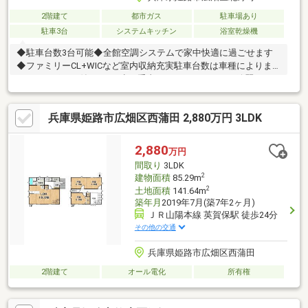
2階建て
都市ガス
駐車場あり
駐車3台
システムキッチン
浴室乾燥機
◆駐車台数3台可能◆全館空調システムで家中快適に過ごせます
◆ファミリーCL+WICなど室内収納充実駐車台数は車種によりま
す。カーポート付♪ここを少し手直ししたい、とにかく綺麗にした
い、リフォームのご相談もお気軽にお申し付けください。ご要望
に合わせたご提案をさせていただきます。
兵庫県姫路市広畑区西蒲田 2,880万円 3LDK
2,880
万円
間取り
3LDK
2
建物面積
85.29m
2
土地面積
141.64m
築年月
2019年7月(築7年2ヶ月)
ＪＲ山陽本線 英賀保駅 徒歩24分
その他の交通
兵庫県姫路市広畑区西蒲田
2階建て
オール電化
所有権