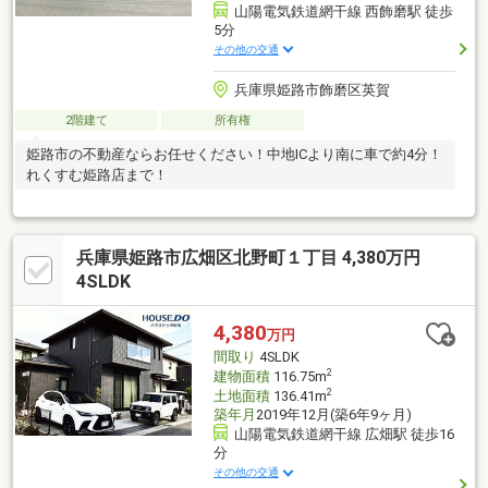
山陽電気鉄道網干線 西飾磨駅 徒歩
5分
その他の交通
兵庫県姫路市飾磨区英賀
2階建て
所有権
姫路市の不動産ならお任せください！中地ICより南に車で約4分！
れくすむ姫路店まで！
兵庫県姫路市広畑区北野町１丁目 4,380万円
4SLDK
4,380
万円
間取り
4SLDK
2
建物面積
116.75m
2
土地面積
136.41m
築年月
2019年12月(築6年9ヶ月)
山陽電気鉄道網干線 広畑駅 徒歩16
分
その他の交通