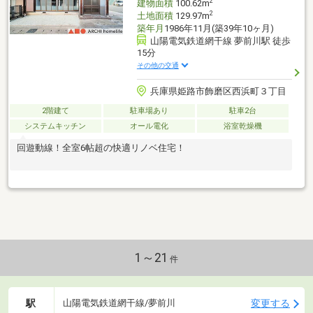
2
建物面積
100.62m
2
土地面積
129.97m
築年月
1986年11月(築39年10ヶ月)
山陽電気鉄道網干線 夢前川駅 徒歩
15分
その他の交通
兵庫県姫路市飾磨区西浜町３丁目
2階建て
駐車場あり
駐車2台
システムキッチン
オール電化
浴室乾燥機
回遊動線！全室6帖超の快適リノベ住宅！
1～21
件
駅
変更する
山陽電気鉄道網干線/夢前川