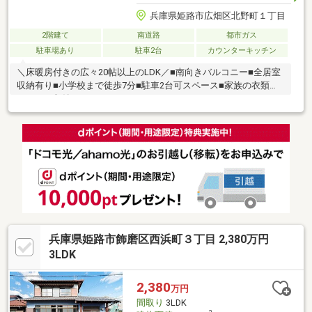
兵庫県姫路市広畑区北野町１丁目
2階建て
南道路
都市ガス
駐車場あり
駐車2台
カウンターキッチン
＼床暖房付きの広々20帖以上のLDK／■南向きバルコニー■全居室
収納有り■小学校まで徒歩7分■駐車2台可スペース■家族の衣類も
スッキリ収納できるウォークインクローゼット
兵庫県姫路市飾磨区西浜町３丁目 2,380万円
3LDK
2,380
万円
間取り
3LDK