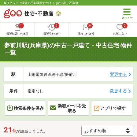
NTTグループ運営の不動産総合サイト goo住宅・不動産
1
0
0
0
最近検索した条件
最近見た物件
保存した条件
お気に入り
夢前川駅(兵庫県)の中古一戸建て・中古住宅 物件
一覧
駅
変更する
山陽電気鉄道網干線/夢前川
条件
変更する
指定なし
新着メールを受
検索条件を保存
アプリで探す
取る
21
件
が該当しました。