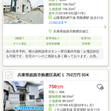
2
建物面積
104.33m
2
土地面積
156.32m
築年月
2015年9月(築11年)
山陽電鉄網干線 西飾磨駅 徒歩21分
その他の交通
兵庫県姫路市飾磨区細江
2階建て
駐車場あり
駐車3台
オール電化
浴室乾燥機
所有権
赤の見学予約、橙の資料請求ボタン～即日案内可能！お電話対応
も可能です。住宅ローンのご相談も多く賜っております。お気軽
にお問い合わせください。弊社は不動産仲介以外にも設計・施
工・リフォーム等の幅広いサポートが可能です。お客様に満足い
ただける提案を心掛け、人と家を繋ぐお手伝いをさせていただき
兵庫県姫路市飾磨区高町１ 750万円 5DK
ます。『リフォーム内容』トイレ新調、浴室乾燥機新調、インタ
ーホン新調、ビルトインコンロ新調クロス張替、CF張替、琉球畳
張替え、各種リペア工事、ハウスクリーニング
750
万円
間取り
5DK
2
建物面積
86.93m
2
土地面積
89.22m
築年月
1974年4月(築52年5ヶ月)
ＪＲ山陽本線 英賀保駅 徒歩11分