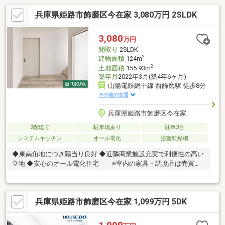
兵庫県姫路市飾磨区今在家 3,080万円 2SLDK
3,080
万円
間取り
2SLDK
2
建物面積
124m
2
土地面積
155.93m
築年月
2022年3月(築4年6ヶ月)
山陽電鉄網干線 西飾磨駅 徒歩8分
その他の交通
兵庫県姫路市飾磨区今在家
2階建て
駐車場あり
駐車3台
システムキッチン
オール電化
浴室乾燥機
◆東南角地につき陽当り良好 ◆近隣商業施設充実で利便性の高い
立地 ◆安心のオール電化住宅 ※室内の家具・調度品は売買に
含まれません。♪ここを少し手直ししたい、とにかく綺麗にした
い、リフォームのご相談もお気軽にお申し付けください。ご要望
に合わせたご提案をさせていただきます。
兵庫県姫路市飾磨区今在家 1,099万円 5DK