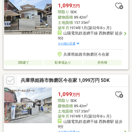
1,099
万円
間取り
5DK
2
建物面積
89.42m
2
土地面積
157.35m
築年月
1974年1月(築52年8ヶ月)
山陽電気鉄道網干線 西飾磨駅 徒歩
9分
その他の交通
兵庫県姫路市飾磨区今在家
2階建て
駐車場あり
所有権
兵庫県姫路市飾磨区今在家 1,099万円 5DK
1,099
万円
間取り
5DK
2
建物面積
89.42m
2
土地面積
157.35m
築年月
1974年1月(築52年8ヶ月)
山陽電気鉄道網干線 西飾磨駅 徒歩
9分
その他の交通