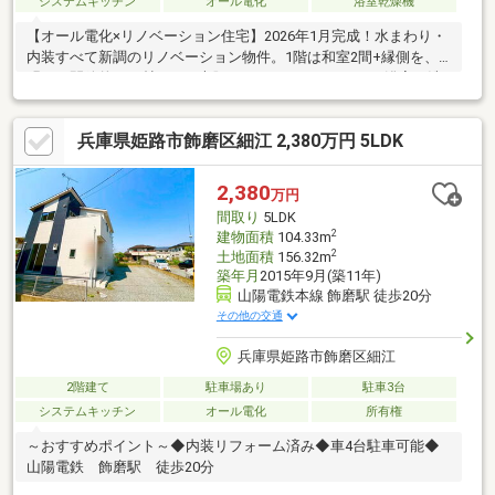
システムキッチン
オール電化
浴室乾燥機
【オール電化×リノベーション住宅】2026年1月完成！水まわり・
内装すべて新調のリノベーション物件。1階は和室2間+縁側を、
明るく開放的な19帖LDKに大胆リフォーム。キッチン・浴室・洗
面・トイレ・給湯器も新品交換で新築同様の快適さです！回遊で
きる動線設計で、LDK～洋室～WIC～廊下～LDKと行き止まりのな
兵庫県姫路市飾磨区細江 2,380万円 5LDK
い間取り。家事や日常動線がスムーズで、暮らしやすさを実感で
きます。洗面スペースも広めに確保し、朝の身支度も快適！1階に
寝室を配置すれば、老後も平屋感覚で過ごせる間取りです！2階部
2,380
万円
分はお客様の好きなようにリフォームができます！14帖の1部屋
間取り
5LDK
にするのもいいですね！
2
建物面積
104.33m
2
土地面積
156.32m
築年月
2015年9月(築11年)
山陽電鉄本線 飾磨駅 徒歩20分
その他の交通
兵庫県姫路市飾磨区細江
2階建て
駐車場あり
駐車3台
システムキッチン
オール電化
所有権
～おすすめポイント～◆内装リフォーム済み◆車4台駐車可能◆
山陽電鉄 飾磨駅 徒歩20分