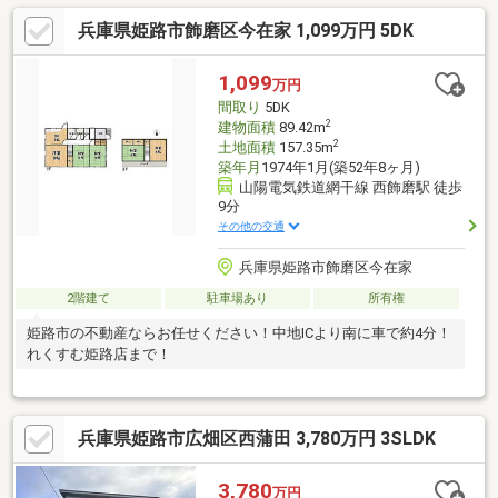
兵庫県姫路市飾磨区今在家 1,099万円 5DK
1,099
万円
間取り
5DK
2
建物面積
89.42m
2
土地面積
157.35m
築年月
1974年1月(築52年8ヶ月)
山陽電気鉄道網干線 西飾磨駅 徒歩
9分
その他の交通
兵庫県姫路市飾磨区今在家
2階建て
駐車場あり
所有権
姫路市の不動産ならお任せください！中地ICより南に車で約4分！
れくすむ姫路店まで！
兵庫県姫路市広畑区西蒲田 3,780万円 3SLDK
3,780
万円