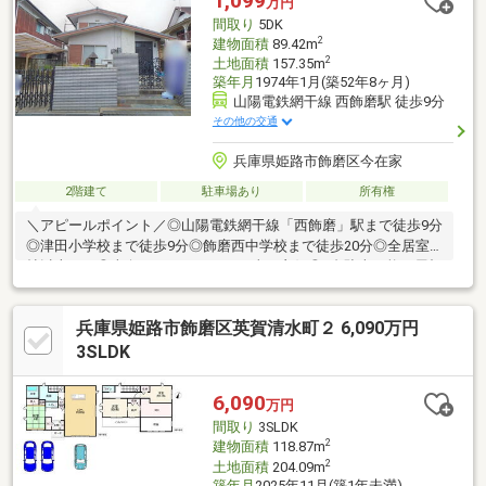
1,099
万円
間取り
5DK
2
建物面積
89.42m
2
土地面積
157.35m
築年月
1974年1月(築52年8ヶ月)
山陽電鉄網干線 西飾磨駅 徒歩9分
その他の交通
兵庫県姫路市飾磨区今在家
2階建て
駐車場あり
所有権
＼アピールポイント／◎山陽電鉄網干線「西飾磨」駅まで徒歩9分
◎津田小学校まで徒歩9分◎飾磨西中学校まで徒歩20分◎全居室6
帖以上あり◎南向きバルコニーで日当り良好◎1台駐車可能な屋根
付きカーポート◎生活に便利な住環境です【備考】※司法書士は
売主指定となります。※図面と現況が異なる場合は、現況を優先
兵庫県姫路市飾磨区英賀清水町２ 6,090万円
いたします。※所要時間は徒歩80m/分で算出しております。※本物
件は現況販売価格です。■ハウスドゥ中地南は、家を「売りた
3SLDK
い」「買いたい」というお客様へ、豊富で鮮度の高い情報を迅速
にお届けします。ローン返済計画や家計の見直し相談も可能です
6,090
万円
ので、ぜひご相談ください！
間取り
3SLDK
2
建物面積
118.87m
2
土地面積
204.09m
築年月
2025年11月(築1年未満)