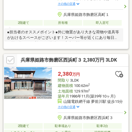
その他の交通
兵庫県姫路市飾磨区高町１
2階建て
所有権
即入居可
●担当者のオススメポイント●外に物置があり大きな荷物や道具等
がおけるスペースがございます！スーパー等が近くにあり毎日の
お買い物にも便利です！物件のご案内、詳細は０１２０－７２２
－５５５タカセ不動産姫路店までお気軽にお問合せ下さい♪ご連絡
心よりお待ちしております！
兵庫県姫路市飾磨区西浜町３ 2,380万円 3LDK
2,380
万円
間取り
3LDK
2
建物面積
100.62m
2
土地面積
129.97m
築年月
1986年11月(築39年10ヶ月)
山陽電鉄網干線 夢前川駅 徒歩15分
その他の交通
兵庫県姫路市飾磨区西浜町３
2階建て
駐車場あり
駐車2台