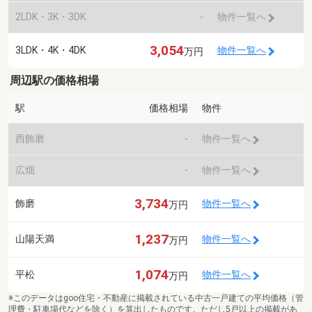
2LDK・3K・3DK
-
物件一覧へ
3,054
3LDK・4K・4DK
物件一覧へ
万円
周辺駅の価格相場
駅
価格相場
物件
西飾磨
-
物件一覧へ
広畑
-
物件一覧へ
3,734
飾磨
物件一覧へ
万円
1,237
山陽天満
物件一覧へ
万円
1,074
平松
物件一覧へ
万円
※このデータはgoo住宅・不動産に掲載されている中古一戸建ての平均価格（管
理費・駐車場代などを除く）を算出したものです。ただし5戸以上の掲載があ