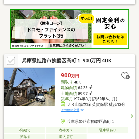
兵庫県姫路市飾磨区高町１ 900万円 4DK
900
万円
間取り
4DK
2
建物面積
64.23m
2
土地面積
89.97m
築年月
1974年3月(築52年6ヶ月)
ＪＲ山陽本線 英賀保駅 徒歩12分
その他の交通
兵庫県姫路市飾磨区高町１
2階建て
都市ガス
駐車場あり
所有権
即入居可