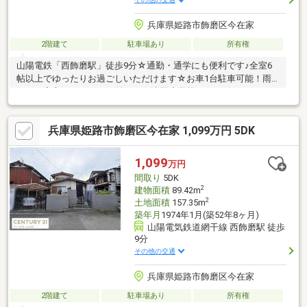
兵庫県姫路市飾磨区今在家
2階建て
駐車場あり
所有権
山陽電鉄「西飾磨駅」徒歩9分☆通勤・通学にも便利です♪全室6
帖以上でゆったりお過ごしいただけます☆お車1台駐車可能！雨
の日も安心のカーポート付です☆津田小学校、コンビニ、スーパ
ー徒歩10分圏内です☆
兵庫県姫路市飾磨区今在家 1,099万円 5DK
1,099
万円
間取り
5DK
2
建物面積
89.42m
2
土地面積
157.35m
築年月
1974年1月(築52年8ヶ月)
山陽電気鉄道網干線 西飾磨駅 徒歩
9分
その他の交通
兵庫県姫路市飾磨区今在家
2階建て
駐車場あり
所有権