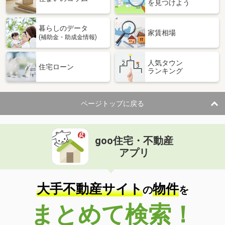
を見つけよう
暮らしのデータ
家賃相場
(補助金・助成金情報)
人気タウン
住宅ローン
ランキング
ページトップに戻る
goo住宅・不動産
アプリ
大手不動産サイト
物件
の
を
まとめて検索！