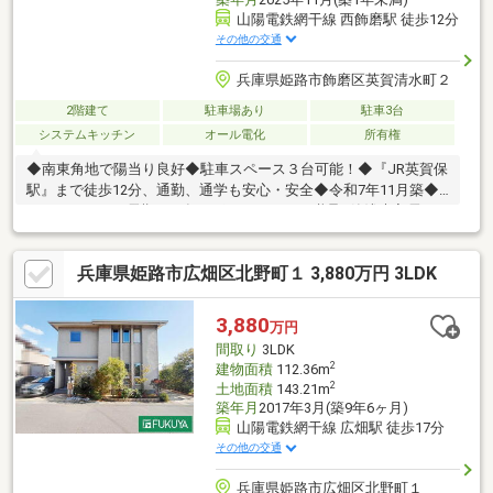
山陽電鉄網干線 西飾磨駅 徒歩12分
その他の交通
兵庫県姫路市飾磨区英賀清水町２
2階建て
駐車場あり
駐車3台
システムキッチン
オール電化
所有権
◆南東角地で陽当り良好◆駐車スペース３台可能！◆『JR英賀保
駅』まで徒歩12分、通勤、通学も安心・安全◆令和7年11月築◆
セキスイハイム長期６０年サポートシステム継承※築浅未入居
兵庫県姫路市広畑区北野町１ 3,880万円 3LDK
3,880
万円
間取り
3LDK
2
建物面積
112.36m
2
土地面積
143.21m
築年月
2017年3月(築9年6ヶ月)
山陽電鉄網干線 広畑駅 徒歩17分
その他の交通
兵庫県姫路市広畑区北野町１