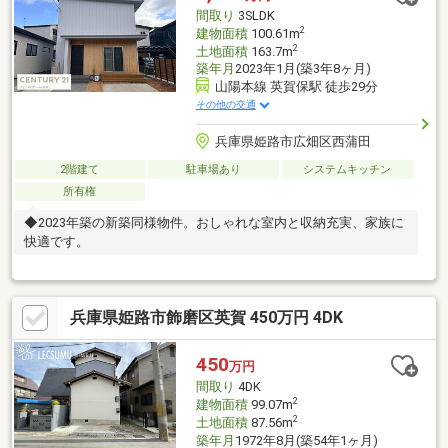
間取り
3SLDK
2
建物面積
100.61m
2
土地面積
163.7m
築年月
2023年1月(築3年8ヶ月)
山陽本線 英賀保駅 徒歩29分
その他の交通
兵庫県姫路市広畑区西蒲田
2階建て
駐車場あり
システムキッチン
所有権
◆2023年築の新築同様物件。おしゃれな室内と収納充実、家族に
快適です。
兵庫県姫路市飾磨区英賀 450万円 4DK
450
万円
間取り
4DK
2
建物面積
99.07m
2
土地面積
87.56m
築年月
1972年8月(築54年1ヶ月)