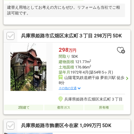
建替え用地としてお考えの方にもぜひ。リフォームも当社でご相
談可能です。
兵庫県姫路市広畑区末広町３丁目 298万円 5DK
298
万円
間取り
5DK
2
建物面積
121.77m
2
土地面積
176.86m
築年月
1972年4月(築54年5ヶ月)
山陽電気鉄道網干線 夢前川駅 徒歩
8分
その他の交通
兵庫県姫路市広畑区末広町３丁目
2階建て
都市ガス
所有権
兵庫県姫路市飾磨区今在家 1,099万円 5DK