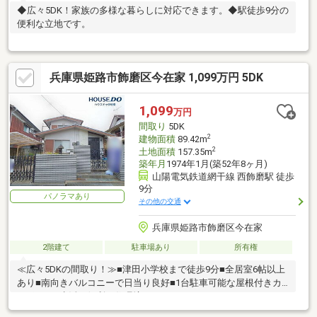
◆広々5DK！家族の多様な暮らしに対応できます。◆駅徒歩9分の
便利な立地です。
兵庫県姫路市飾磨区今在家 1,099万円 5DK
1,099
万円
間取り
5DK
2
建物面積
89.42m
2
土地面積
157.35m
築年月
1974年1月(築52年8ヶ月)
山陽電気鉄道網干線 西飾磨駅 徒歩
9分
パノラマあり
その他の交通
兵庫県姫路市飾磨区今在家
2階建て
駐車場あり
所有権
≪広々5DKの間取り！≫■津田小学校まで徒歩9分■全居室6帖以上
あり■南向きバルコニーで日当り良好■1台駐車可能な屋根付きカ
ーポート■生活に便利な住環境です