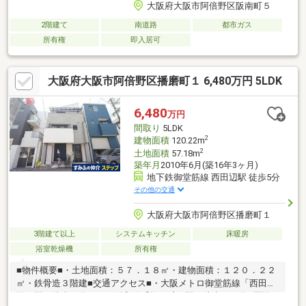
大阪府大阪市阿倍野区阪南町５
2階建て
南道路
都市ガス
所有権
即入居可
大阪府大阪市阿倍野区播磨町１ 6,480万円 5LDK
6,480
万円
間取り
5LDK
2
建物面積
120.22m
2
土地面積
57.18m
築年月
2010年6月(築16年3ヶ月)
地下鉄御堂筋線 西田辺駅 徒歩5分
その他の交通
大阪府大阪市阿倍野区播磨町１
3階建て以上
システムキッチン
床暖房
浴室乾燥機
所有権
■物件概要■・土地面積：５７．１８㎡・建物面積：１２０．２２
㎡・鉄骨造３階建■交通アクセス■・大阪メトロ御堂筋線「西田
辺」駅 徒歩５分・ＪＲ阪和線「鶴ヶ丘」駅 徒歩１３分■周辺