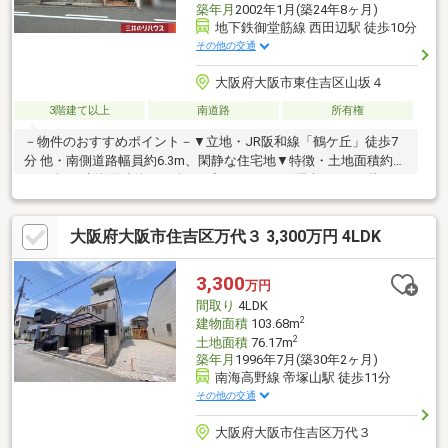
築年月
2002年1月(築24年8ヶ月)
地下鉄御堂筋線 西田辺駅 徒歩10分
その他の交通
大阪府大阪市東住吉区山坂４
3階建て以上
南道路
所有権
－物件のおすすめポイント－▼立地・JR阪和線「鶴ケ丘」徒歩7
分 他・南側道路幅員約6.3m、閑静な住宅地▼特徴・土地面積約
49.64坪・建物面積約69.64坪・プライバシーに配慮された2階
LDK・コミュニケーションを育むリビング階段・作業効率の良いL
字型キッチン・納戸やWIC2ヶ所等を設置・バルコニー計4ヶ所、2
大阪府大阪市住吉区万代３ 3,300万円 4LDK
階は両面バルコニー・駐車場有(車種による)▼周辺環境・大阪市
立南田辺小学校 徒歩4分(約270m)・ライフ西田辺店 徒歩6分(約
480m)■ ご希望の住まい探しをお手伝いします ━━━━━・・・
3,300
万円
物件の詳細・ご相談はお気軽にお問い合わせください。
間取り
4LDK
2
建物面積
103.68m
2
土地面積
76.17m
築年月
1996年7月(築30年2ヶ月)
南海高野線 帝塚山駅 徒歩11分
その他の交通
大阪府大阪市住吉区万代３