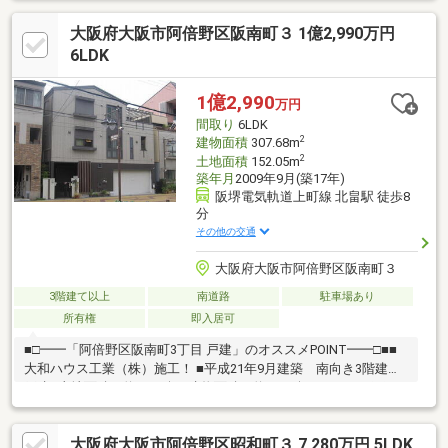
スーパー・コンビニ・公園など生活利便施設が充実◆周辺環境◆
大阪府大阪市阿倍野区阪南町３ 1億2,990万円
阪南小学校 徒歩１４分阪南中学校 徒歩１９分■支払い例■５，
９８０万円 お借入れの場合返済年数５０年 実行金利０．８
6LDK
９％月々返済額：１２３，５１８円ご検討の参考にしてください♪
1億2,990
万円
間取り
6LDK
2
建物面積
307.68m
2
土地面積
152.05m
築年月
2009年9月(築17年)
阪堺電気軌道上町線 北畠駅 徒歩8
分
その他の交通
大阪府大阪市阿倍野区阪南町３
3階建て以上
南道路
駐車場あり
所有権
即入居可
■□━━「阿倍野区阪南町3丁目 戸建」のオススメPOINT━━□■■
大和ハウス工業（株）施工！ ■平成21年9月建築 南向き3階建て
戸建■土地面積 約45.99坪■建物面積 約93.07坪■６SLDK■雨や
風の影響を受けにくいビルトインガレージで、大切な車を安心し
て保管できます。 ～交通～・阪堺電気軌道上町線「北畠」駅 徒
大阪府大阪市阿倍野区昭和町３ 7,280万円 5LDK
歩8分・大阪メトロ御堂筋線「西田辺」駅 徒歩12分～周辺環境