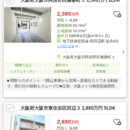
大阪府大阪市阿倍野区播磨町１ 2,380万円 2LDK
さい！＜センチュリー21ランドについて＞●センチュリー21ラン
ド西田辺店は・・・ お客様のニーズに寄り添い、大切なお住ま
いのご購入に最後まで伴走いたします！●リフォームのご相談も
2,380
万円
承っております。●不動産に関するお悩み等、なんでもお気軽に
間取り
2LDK
ご相談くださいませ！
2
建物面積
65.16m
2
土地面積
33.37m
築年月
1985年6月(築41年3ヶ月)
地下鉄御堂筋線 西田辺駅 徒歩6分
その他の交通
大阪府大阪市阿倍野区播磨町１
3階建て以上
都市ガス
駐車場あり
システムキッチン
浴室乾燥機
所有権
■ 間取りのポイント・1階は車庫から玄関へ直接出入りできる動線
で、雨の日の移動もスムーズ◎■立地・大阪メトロ御堂筋線西田
辺駅・大通りまでのアクセスも良い立地。立地が良いのに静かな
住環境も魅力です♪■周辺環境阪急オアシス西田辺店：徒歩4分
（279ｍ）ローソン阪南町五丁目店：徒歩3分（188ｍ）ファミリ
大阪府大阪市東住吉区田辺３ 2,880万円 5LDK
ーマート阪南町五丁目店：徒歩3分（175ｍ）セブンイレブン大阪
西田辺町1丁目店：徒歩6分（441ｍ）マツモトキヨシ帝塚山店：
徒歩6分（430ｍ）■学校大阪市立阪南小学校：徒歩7分（533ｍ）
2,880
万円
大阪市立阪南中学校：徒歩11分（849ｍ）
間取り
5LDK