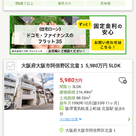
3階建て以上
都市ガス
所有権
大阪府大阪市阿倍野区北畠１ 5,980万円 5LDK
5,980
万円
間取り
5LDK
2
建物面積
216.49m
2
土地面積
88.53m
築年月
1990年10月(築35年11ヶ月)
阪堺電気軌道上町線 北畠駅 徒歩6
分
その他の交通
大阪府大阪市阿倍野区北畠１