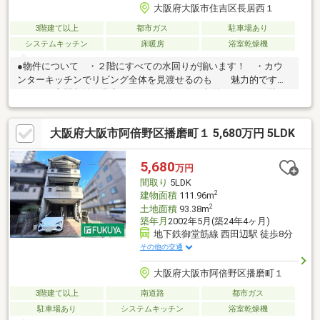
大阪府大阪市住吉区長居西１
3階建て以上
都市ガス
駐車場あり
システムキッチン
床暖房
浴室乾燥機
●物件について ・２階にすべての水回りが揃います！ ・カウ
ンターキッチンでリビング全体を見渡せるのも 魅力的です
ね。 ・玄関収納が豊富です。 右も左も収納ですので、靴が
多い方や 外物も玄関に収納できます！ ・全室に収納スペー
スがありますので、 住空間をしっかり確保！ 全室６帖以
大阪府大阪市阿倍野区播磨町１ 5,680万円 5LDK
上あります。 ・リビングには床暖房があり、 浴室暖房乾燥
機や食器洗浄乾燥機、 あったら嬉しい機能が盛りだくさん！
〇周辺環境について ・ＪＲ阪和線『長居』駅 徒歩５分 ・大
5,680
万円
阪メトロ御堂筋線『長居』駅 徒歩８分 ・スーパーサンコー
間取り
5LDK
『長居西』店 徒歩５分の好立地物件です！！
2
建物面積
111.96m
2
土地面積
93.38m
築年月
2002年5月(築24年4ヶ月)
地下鉄御堂筋線 西田辺駅 徒歩8分
その他の交通
大阪府大阪市阿倍野区播磨町１
3階建て以上
南道路
都市ガス
駐車場あり
システムキッチン
浴室乾燥機