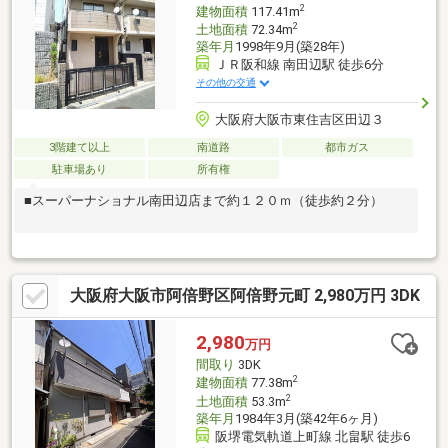
2
建物面積
117.41m
2
土地面積
72.34m
築年月
1998年9月(築28年)
ＪＲ阪和線 南田辺駅 徒歩6分
その他の交通
大阪府大阪市東住吉区田辺３
3階建て以上
南道路
都市ガス
駐車場あり
所有権
■スーパーナショナル南田辺店まで約１２０ｍ（徒歩約２分）
大阪府大阪市阿倍野区阿倍野元町 2,980万円 3DK
2,980
万円
間取り
3DK
2
建物面積
77.38m
2
土地面積
53.3m
築年月
1984年3月(築42年6ヶ月)
阪堺電気軌道上町線 北畠駅 徒歩6