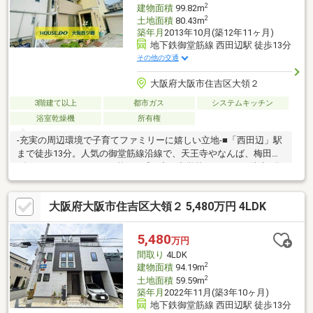
2
建物面積
99.82m
2
土地面積
80.43m
築年月
2013年10月(築12年11ヶ月)
地下鉄御堂筋線 西田辺駅 徒歩13分
その他の交通
大阪府大阪市住吉区大領２
3階建て以上
都市ガス
システムキッチン
浴室乾燥機
所有権
-充実の周辺環境で子育てファミリーに嬉しい立地-■「西田辺」駅
まで徒歩13分。人気の御堂筋線沿線で、天王寺やなんば、梅田へ
ダイレクトにアクセス可能です◎■小・中学校がどちらも徒歩5分
圏内で、お子様の毎日の通学も負担が少なく、親御様も安心の距
離です。■周辺にはスーパーが点在しており、日々の買い出しに
大阪府大阪市住吉区大領２ 5,480万円 4LDK
便利です。-家事ラク動線とゆとりの空間が魅力の4LDK-■LDKが約
17.2帖。家族でゆったりくつろげる広々としたリビング。家具の
レイアウトがしやすい整った形なので、こだわりのインテリアを
5,480
万円
楽しめます♪■キッチン・洗面室・浴室が2階にまとまり、家事動
間取り
4LDK
線がスムーズな間取り。家事をしなが…
2
建物面積
94.19m
2
土地面積
59.59m
築年月
2022年11月(築3年10ヶ月)
地下鉄御堂筋線 西田辺駅 徒歩13分