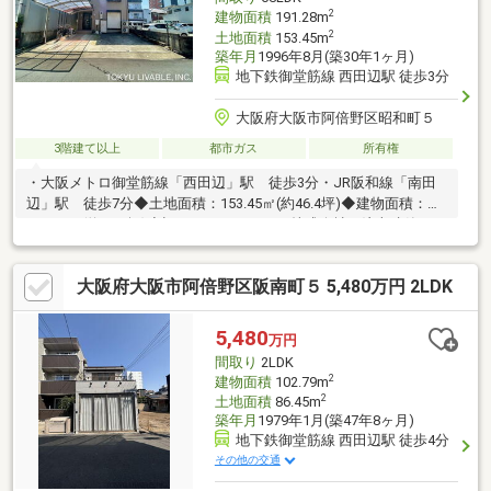
2
建物面積
191.28m
2
土地面積
153.45m
築年月
1996年8月(築30年1ヶ月)
地下鉄御堂筋線 西田辺駅 徒歩3分
大阪府大阪市阿倍野区昭和町５
3階建て以上
都市ガス
所有権
・大阪メトロ御堂筋線「西田辺」駅 徒歩3分・JR阪和線「南田
辺」駅 徒歩7分◆土地面積：153.45㎡(約46.4坪)◆建物面積：
191.28㎡(約57.8坪)◆旧エス・バイ・エル株式会社の注文建築で
す！◆間取りは二世帯住宅の仕様でLDKが2つございますので 世
帯ごとのプライベートを確保できる間取りです！◆駐車場には3
大阪府大阪市阿倍野区阪南町５ 5,480万円 2LDK
台分の車が駐車可能です！(車種制限有り) ◆間取りタイプ：6LDK
＋LDK＋納戸×2＋書斎 ◆各居室6帖以上ございます（納戸と書斎
は除く）～ライフインフォメーション～・ライフ西田辺店450m・
5,480
万円
長池小学校263m・昭和中学校815m
間取り
2LDK
2
建物面積
102.79m
2
土地面積
86.45m
築年月
1979年1月(築47年8ヶ月)
地下鉄御堂筋線 西田辺駅 徒歩4分
その他の交通