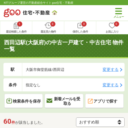
NTTグループ運営の不動産総合サイト goo住宅・不動産
1
0
0
0
最近検索した条件
最近見た物件
保存した条件
お気に入り
西田辺駅(大阪府)の中古一戸建て・中古住宅 物件
一覧
駅
変更する
大阪市御堂筋線/西田辺
条件
変更する
指定なし
新着メールを受
検索条件を保存
アプリで探す
取る
60
件
が該当しました。