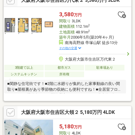
大阪府大阪市住吉区万代東２ 3,580万円 3LDK
3,580
万円
間取り
3LDK
2
建物面積
112.1m
2
土地面積
48.91m
築年月
2006年5月(築20年4ヶ月)
南海高野線 帝塚山駅 徒歩13分
その他の交通
大阪府大阪市住吉区万代東２
3階建て以上
都市ガス
駐車場あり
システムキッチン
所有権
■閑静な住宅街です！■2階に水廻りが集約した家事動線の良い間
取り■屋根裏があり季節物の収納にも便利ですね！■全居室フロー
リングでお掃除楽々！～周辺環境～・スーパーまで徒歩約4分・コ
ンビニまで徒歩約2分・ドラッグストアまで徒歩約7分・総合病院
まで徒歩約4分・小学校まで徒歩約8分・幼稚園まで徒歩約4分・
大阪府大阪市住吉区大領２ 5,180万円 4LDK
公園まで徒歩約5分是非、一度内覧してみませんか！住宅ローンな
どの資金計画もお気軽にご相談ください!!お問合せお待ちしており
ます!!
5,180
万円
間取り
4LDK