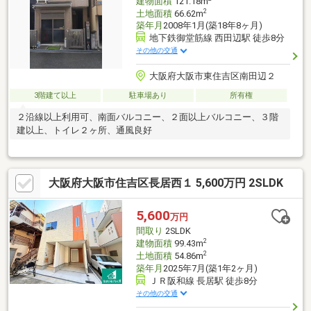
建物面積
121.18m
2
土地面積
66.62m
築年月
2008年1月(築18年8ヶ月)
地下鉄御堂筋線 西田辺駅 徒歩8分
その他の交通
大阪府大阪市東住吉区南田辺２
3階建て以上
駐車場あり
所有権
２沿線以上利用可、南面バルコニー、２面以上バルコニー、３階
建以上、トイレ２ヶ所、通風良好
大阪府大阪市住吉区長居西１ 5,600万円 2SLDK
5,600
万円
間取り
2SLDK
2
建物面積
99.43m
2
土地面積
54.86m
築年月
2025年7月(築1年2ヶ月)
ＪＲ阪和線 長居駅 徒歩8分
その他の交通