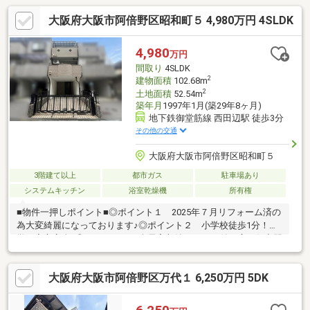
大阪府大阪市阿倍野区昭和町５ 4,980万円 4SLDK
4,980
万円
間取り
4SLDK
2
建物面積
102.68m
2
土地面積
52.54m
築年月
1997年1月(築29年8ヶ月)
地下鉄御堂筋線 西田辺駅 徒歩3分
その他の交通
大阪府大阪市阿倍野区昭和町５
3階建て以上
都市ガス
駐車場あり
システムキッチン
浴室乾燥機
所有権
■物件一押しポイント■◎ポイント１ 2025年７月リフォーム済の
為大変綺麗になっております♪◎ポイント２ 小学校徒歩1分！通
学も安心安全♪◎ポイント３ 全居室収納スペース付で広々住空間
♪◎ポイント４ 「西田辺」駅徒歩3分の近さ♪◎ポイント５ 制震
ダンパー設置済みで安心安全♪～内覧予約受付中です！お気軽にお
大阪府大阪市阿倍野区万代１ 6,250万円 5DK
問い合わせ下さい♪ＴＥＬ：06-4701-9608 （担当：伊勢村）まで
●経験豊富なスタッフがご提案住宅ローンや保険、不動産に関す
る税金や法律、その他の手続きの事など何でもお気軽にご相談下