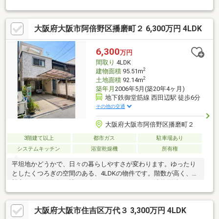
車種による）■リビング、キッチン床暖房有■太陽光設備有
大阪府大阪市阿倍野区播磨町２ 6,300万円 4LDK
6,300
万円
間取り
4LDK
2
建物面積
95.51m
2
土地面積
92.14m
築年月
2006年5月(築20年4ヶ月)
地下鉄御堂筋線 西田辺駅 徒歩6分
その他の交通
大阪府大阪市阿倍野区播磨町２
3階建て以上
都市ガス
駐車場あり
システムキッチン
浴室乾燥機
所有権
平坦地かどうかで、日々の暮らしやすさが変わります。ゆったり
としたくつろぎの空間のある、4LDKの物件です。階数が高く、眺
望良好なので、毎日眺めを楽しめます。95.51㎡の建物面積でスペ
ースの面でも問題なく快適に過ごせますよ。システムキッチンは
必要な物が組み込まれているため、すぐ調理できます。中古の戸
大阪府大阪市住吉区万代３ 3,300万円 4LDK
建て物件は便利な価格が魅力の1つです。駅徒歩6分の物件です。