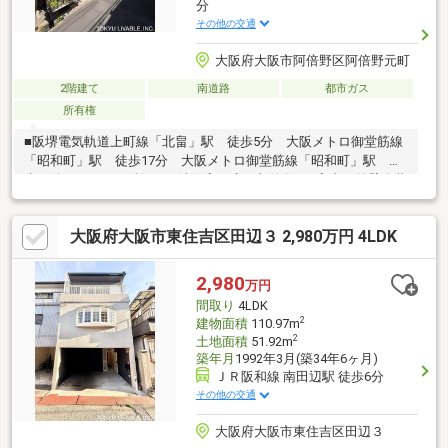
分
その他の交通
大阪府大阪市阿倍野区阿倍野元町
2階建て
南道路
都市ガス
所有権
■阪堺電気軌道上町線「北畠」駅 徒歩5分 大阪メトロ御堂筋線
「昭和町」駅 徒歩17分 大阪メトロ御堂筋線「昭和町」駅 徒
歩17分■トイレ2か所あり■洗面室に床下収納有り■室内・外壁改装
歴あり■閑静な住宅街■各居室6帖以上あり
大阪府大阪市東住吉区田辺３ 2,980万円 4LDK
2,980
万円
間取り
4LDK
2
建物面積
110.97m
2
土地面積
51.92m
築年月
1992年3月(築34年6ヶ月)
ＪＲ阪和線 南田辺駅 徒歩6分
その他の交通
大阪府大阪市東住吉区田辺３