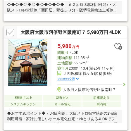
◇◆◇◆◇◆◇◆◇◆◇◆◇◆ ☆２沿線３駅利用可能♪・大
阪メトロ御堂筋線「西田辺」駅徒歩８分・阪堺電気軌道上町線
「姫松」駅徒歩６分・阪堺電気軌道上町線「北畠」駅徒歩１０分
☆南東角地につき日当たり・通風良好♪☆車庫付き☆各居室６帖
以上の５ＬＤＫ☆屋根裏収納付☆南向きバルコニー２ヵ所♪・ス
大阪府大阪市阿倍野区阪南町７ 5,980万円 4LDK
ーパーやコンビニ、ドラッグストアなど生活に便利な施設が周辺
には充実しています♪〇サンディ住吉帝塚山店：徒歩4分（300
ｍ）〇ローソン阪南町五丁目店：徒歩4分（300ｍ）〇マツモトキ
5,980
万円
ヨシ帝塚山店：徒歩2分（126ｍ）
間取り
4LDK
◇◆◇◆◇◆◇◆◇◆◇◆◇◆
2
建物面積
111.85m
2
土地面積
65.57m
築年月
2000年10月(築25年11ヶ月)
ＪＲ阪和線 鶴ケ丘駅 徒歩8分
その他の交通
大阪府大阪市阿倍野区阪南町７
3階建て以上
都市ガス
駐車場あり
システムキッチン
オール電化
所有権
◆おすすめポイント◆・JR阪和線、大阪メトロ御堂筋線の2沿線
利用可能・家計に優しいオール電化住宅・ゆとりある4LDKでファ
ミリーにもおすすめ・2024年製エアコンを各居室に設置済み・通
勤・通学に便利な好立地・全居室収納付きで住空間を有効活用・