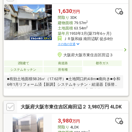
1,630
万円
間取り
3DK
2
建物面積
79.57m
2
土地面積
63.54m
築年月
1953年3月(築73年6ヶ月)
ＪＲ阪和線 南田辺駅 徒歩8分
その他の交通
大阪府大阪市東住吉区田辺３
2階建て
南道路
都市ガス
システムキッチン
所有権
■有効土地面積58.26㎡（17.62坪）■土地間口約4.8ｍ■南向き■令和
6年1月リフォーム済【新調】システムキッチン・給湯器【張替】
全室クロス・カーペット（2階洋室）【その他】畳表替（1階・2
階和室） 防水塗装（2階バルコニー部分）■4沿線4駅利用可 JR
阪和線「南田辺」駅 徒歩8分 大阪メトロ谷町線「田辺」駅 徒
大阪府大阪市東住吉区南田辺２ 3,980万円 4LDK
歩9分 近鉄南大阪線「今川」駅 徒歩11分 大阪メトロ御堂筋
線「西田辺」駅 徒歩13分＊間取図面や写真では判断できない部
分もありますので、まずは是非「現地」をご覧下さい！
3,980
万円
間取り
4LDK
2