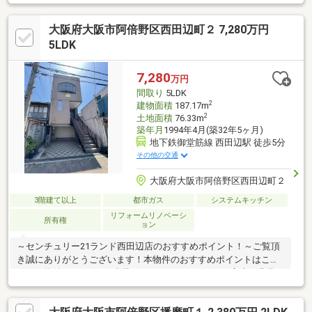
環境■・阪急オアシス西田辺店まで約１００ｍ（徒歩２分）・ロ
ーソン阪南町五丁目店まで約３０ｍ（徒歩１分）・阿倍野阪南郵
大阪府大阪市阿倍野区西田辺町２ 7,280万円
便局まで約１２０ｍ（徒歩２分）・大阪市立阪南小学校まで約２
３０ｍ（徒歩３分）・大阪市立阪南中学校まで約７９０ｍ（徒歩
5LDK
１０分）・阪南播磨公園まで約１６０ｍ（徒歩２分）
7,280
万円
間取り
5LDK
2
建物面積
187.17m
2
土地面積
76.33m
築年月
1994年4月(築32年5ヶ月)
地下鉄御堂筋線 西田辺駅 徒歩5分
その他の交通
大阪府大阪市阿倍野区西田辺町２
3階建て以上
都市ガス
システムキッチン
リフォームリノベーシ
所有権
ョン
～センチュリー21ランド西田辺店のおすすめポイント！～ご覧頂
き誠にありがとうございます！本物件のおすすめポイントはこち
ら！＜物件について＞■内装フルリフォームのため、室内が非常
に綺麗です■都心へのアクセスも良好■1階店舗＜立地＞■大阪メト
ロ御堂筋線「西田辺」駅より徒歩約5分お気軽にお問い合わせくだ