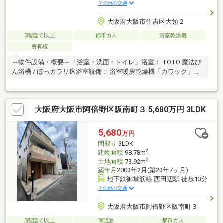
その他の交通
大阪府大阪市住吉区大領２
3階建て以上
都市ガス
浴室乾燥機
所有権
～物件設備・概要～「浴室・洗面・トイレ」浴室： TOTO 魔法び
ん浴槽 / ほっカラリ床浴室設備： 浴室暖房乾燥機「カワック」洗
面台： タッチレス自動水栓付き「キッチン」タイプ： システムキ
ッチンキッチン設備： 食器洗い乾燥機 「セキュリティ・スマート
設備」玄関キー： 非接触式スマートコントロールキー「ピタット
大阪府大阪市阿倍野区阪南町３ 5,680万円 3LDK
key」窓シャッター： リモコン式電動シャッター雨戸来客対応：
カラーモニター付きインターホン「室内設備・構造」採光・断
熱： 複層ガラス（ペアガラス）給湯システム： 高効率ガス給湯器
5,680
万円
「ECOジョーズ」収納： 床下収納あり※引き渡し2027年3月以降
間取り
3LDK
2
建物面積
98.78m
2
土地面積
73.92m
築年月
2003年2月(築23年7ヶ月)
地下鉄御堂筋線 西田辺駅 徒歩13分
その他の交通
大阪府大阪市阿倍野区阪南町３
3階建て以上
南道路
都市ガス