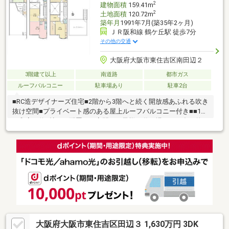
2
建物面積
159.41m
2
土地面積
120.72m
築年月
1991年7月(築35年2ヶ月)
ＪＲ阪和線 鶴ケ丘駅 徒歩7分
その他の交通
大阪府大阪市東住吉区南田辺２
3階建て以上
南道路
都市ガス
ルーフバルコニー
駐車場あり
駐車2台
■RC造デザイナーズ住宅■2階から3階へと続く開放感あふれる吹き
抜け空間■プライベート感のある屋上ルーフバルコニー付き■■1階
に和室（約6帖）を配置し、客間やお子様の遊び場など、多目的に
活用可能■3階に約10帖・約8帖の洋室を備え、主寝室や子ども部
屋などに便利な広さ■全居室に収納を確保し、荷物が多くても整
理可能■バルコニー・物入・クローゼットなど収納・家事動線が
充実■浴室・洗面・LDKを2階に集約し、生活動線に配慮した設計
■ビルトイン電動ガレージ付きで、大切な車を雨風から守れる
大阪府大阪市東住吉区田辺３ 1,630万円 3DK