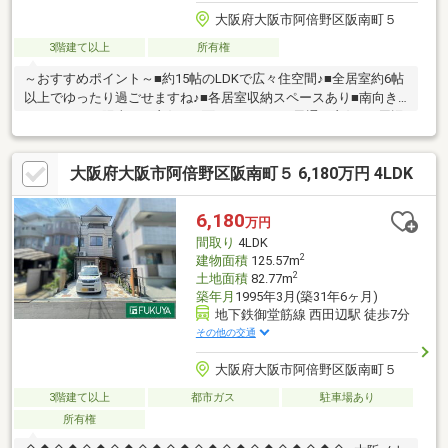
大阪府大阪市阿倍野区阪南町５
3階建て以上
所有権
～おすすめポイント～■約15帖のLDKで広々住空間♪■全居室約6帖
以上でゆったり過ごせますね♪■各居室収納スペースあり■南向き
バルコニーで陽当たり良好♪■2面バルコニーで風通し良好♪～周辺
環境～・コンビニまで徒歩約3分・スーパーまで徒歩約3分・銀行
まで徒歩約7分・郵便局まで徒歩約4分阪南小学校まで徒歩約5分
大阪府大阪市阿倍野区阪南町５ 6,180万円 4LDK
とお子様の通いやすい距離♪公園も近く、子育て世代の方にもおす
すめ！その他、周辺には生活に便利な施設が充実！ぜひ、一度ご
覧になってみませんか♪ 住宅ローンや資金計画などお気軽にご相
6,180
万円
談ください！ お気軽にお問合せください！
間取り
4LDK
2
建物面積
125.57m
2
土地面積
82.77m
築年月
1995年3月(築31年6ヶ月)
地下鉄御堂筋線 西田辺駅 徒歩7分
その他の交通
大阪府大阪市阿倍野区阪南町５
3階建て以上
都市ガス
駐車場あり
所有権