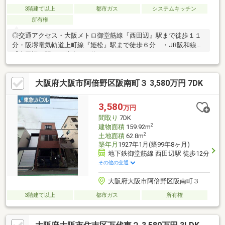
3階建て以上
都市ガス
システムキッチン
所有権
◎交通アクセス・大阪メトロ御堂筋線『西田辺』駅まで徒歩１１
分・阪堺電気軌道上町線『姫松』駅まで徒歩６分 ・JR阪和線
『南田辺』駅まで徒歩１９分
大阪府大阪市阿倍野区阪南町３ 3,580万円 7DK
3,580
万円
間取り
7DK
2
建物面積
159.92m
2
土地面積
62.8m
築年月
1927年1月(築99年8ヶ月)
地下鉄御堂筋線 西田辺駅 徒歩12分
その他の交通
大阪府大阪市阿倍野区阪南町３
3階建て以上
都市ガス
所有権