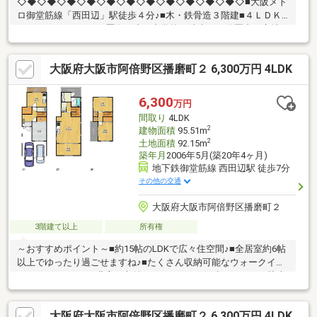
◇◆◇◆◇◆◇◆◇◆◇◆◇◆◇◆◇◆◇◆◇◆◇■大阪メト
ロ御堂筋線「西田辺」駅徒歩４分♪■木・鉄骨造３階建■４ＬＤＫ
＋ＬＤＫ■リフォーム歴有・小・中学校が徒歩１０分圏内の立地
です♪〇大阪市立阪南小学校：徒歩4分（300ｍ）〇大阪市立阪南
中学校：徒歩10分（800ｍ）・スーパーやコンビニ、ドラッグス
大阪府大阪市阿倍野区播磨町２ 6,300万円 4LDK
トアなど生活に便利な施設が周辺には充実しています♪〇コノミヤ
南田辺店：徒歩7分（530ｍ）〇ファミリーマート阪南町五丁目
店：徒歩3分 （180ｍ）〇ココカラファイン西田辺店：徒歩5分
6,300
万円
（380ｍ）◇◆◇◆◇◆◇◆◇◆◇◆◇◆◇◆◇◆◇◆◇◆◇
間取り
4LDK
2
建物面積
95.51m
2
土地面積
92.15m
築年月
2006年5月(築20年4ヶ月)
地下鉄御堂筋線 西田辺駅 徒歩7分
その他の交通
大阪府大阪市阿倍野区播磨町２
3階建て以上
所有権
～おすすめポイント～■約15帖のLDKで広々住空間♪■全居室約6帖
以上でゆったり過ごせますね♪■たくさん収納可能なウォークイン
クローゼットあり■豊富な収納スペースあり■戸建ならではの駐車
スペースあり♪■1階店舗スペースあり～周辺環境～・コンビニま
で徒歩約3分・スーパーまで徒歩約4分・病院まで徒歩約11分・銀
大阪府大阪市阿倍野区播磨町２ 6,300万円 4LDK
行まで徒歩約4分阪南小学校まで徒歩約5分とお子様の通いやすい