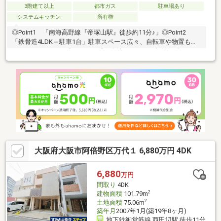
3階建て以上
都市ガス
駐車場あり
システムキッチン
所有権
◎Point1 「南海高野線『帝塚山駅』徒歩約11分♪」◎Point2
「鉄骨造4LDK＋駐車1台」駐車スペース広々、自転車や物置も置
くことができます♪◎Point3 「万代池まで150ｍ徒歩約2分♪」お
散歩にいかがでしょうか♪◎Point4 「周辺に生活施設が充実」、
スーパー、薬局、コンビニ、病院等充実の地域で豊かな生活を。
◎Point5 「地下鉄御堂筋線『西田辺駅』徒歩約15分♪」
◇◆◇◆◇◆◇◆◇◆◇◆◇◆◇◆◇◆◇◆◇◆◇◆◇◆～
内覧予約受付中ですお気軽にお問い合わせ下さい♪ＴＥＬ：06-
4701-9608（担当：佐藤）まで ●是非一度内覧をお待ちしておりま
す
大阪府大阪市阿倍野区万代１ 6,880万円 4DK
6,880
万円
間取り
4DK
2
建物面積
101.79m
2
土地面積
75.06m
築年月
2007年1月(築19年8ヶ月)
地下鉄御堂筋線 西田辺駅 徒歩11分