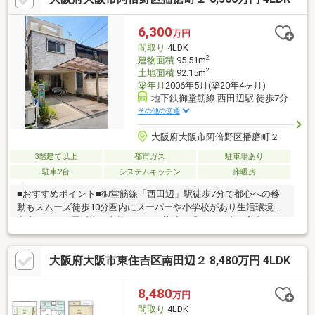
距離♪公園も近く、子育て世代の方にもおすすめ！その他、周辺に
は生活に便利な施設が充実！ぜひ、一度ご覧になってみませんか♪
6,300
万円
住宅ローンや資金計画などお気軽にご相談ください！お気軽にお
間取り
4LDK
問合せください！
2
建物面積
95.51m
2
土地面積
92.15m
築年月
2006年5月(築20年4ヶ月)
地下鉄御堂筋線 西田辺駅 徒歩7分
その他の交通
大阪府大阪市阿倍野区播磨町２
3階建て以上
都市ガス
駐車場あり
駐車2台
システムキッチン
床暖房
■おすすめポイント■御堂筋線「西田辺」駅徒歩7分で都心への移
動もスムーズ徒歩10分圏内にスーパーや小学校があり生活環境が
充実LDKは15畳以上、家族みんなが快適に過ごせる広さ家事をサ
ポートする食器洗乾燥機や浴室乾燥機付き足元から温める床暖房
や浴室ミストサウナを完備■周辺環境■阪南小学校 徒歩７分阪南
大阪府大阪市東住吉区南田辺２ 8,480万円 4LDK
中学校 徒歩１２分■支払い例■６，３００万円 お借入れの場合
返済年数５０年 実行金利０．８９％月々返済額：１３０，１
２７円ご検討の参考にしてください♪
8,480
万円
間取り
4LDK