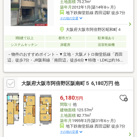
2
土地面積
75.27m
築年月
2012年1月(築14年8ヶ月)
地下鉄御堂筋線 西田辺駅 徒歩7分
その他の交通
大阪府大阪市阿倍野区昭和町４
3階建て以上
都市ガス
駐車場あり
システムキッチン
床暖房
浴室乾燥機
－物件のおすすめポイント－▼立地・大阪メトロ御堂筋線「西田
辺」徒歩7分・JR阪和線「南田辺」徒歩6分▼特徴・LDKは約16.0
帖、ご家族が顔を合わせやすいリビング階段仕様・L字型の対面式
キッチン、浄水器付・バルコニーは4か所、主寝室約6.0帖は南面
バルコニー付・駐車場有(車種制限有)、前面道路幅員は約7.2m▼
大阪府大阪市阿倍野区阪南町５ 6,180万円 他
設備・太陽光発電システム(5kW)・床暖房(LDK部分)▼周辺環境・
長池小学校 徒歩8分(約610m)・昭和町中学校 徒歩6分(約460m)■
ご希望の住まい探しをお手伝いします ━━━━━・・・物件の詳
6,180
万円
細・ご相談はお気軽にお問い合わせください。
間取り
他
2
建物面積
125.57m
2
土地面積
82.77m
築年月
1995年3月(築31年6ヶ月)
地下鉄御堂筋線 西田辺駅 徒歩7分
その他の交通