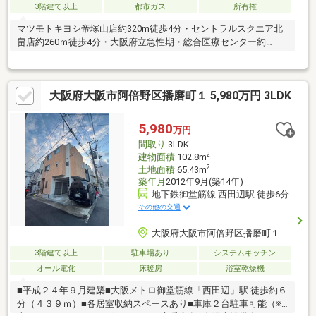
3階建て以上
都市ガス
所有権
マツモトキヨシ帝塚山店約320m徒歩4分・セントラルスクエア北
畠店約260ｍ徒歩4分・大阪府立急性期・総合医療センター約
1020m徒歩13分・三菱UFJ銀行北畠支店約350m徒歩5分・大阪市
立晴明丘小学校約1500ｍ徒歩19分・大阪市立阪南中学校約300ｍ
徒歩4分
大阪府大阪市阿倍野区播磨町１ 5,980万円 3LDK
5,980
万円
間取り
3LDK
2
建物面積
102.8m
2
土地面積
65.43m
築年月
2012年9月(築14年)
地下鉄御堂筋線 西田辺駅 徒歩6分
その他の交通
大阪府大阪市阿倍野区播磨町１
3階建て以上
駐車場あり
システムキッチン
オール電化
床暖房
浴室乾燥機
■平成２４年９月建築■大阪メトロ御堂筋線「西田辺」駅 徒歩約６
分（４３９ｍ）■各居室収納スペースあり■車庫２台駐車可能（※