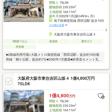
間取り
7SLDK
2
建物面積
230.23m
2
土地面積
164.11m
築年月
2002年1月(築24年8ヶ月)
地下鉄御堂筋線 西田辺駅 徒歩10分
その他の交通
大阪府大阪市東住吉区山坂４
3階建て以上
南道路
都市ガス
所有権
■2路線利用可能♪大阪メトロ御堂筋線「西田辺駅」徒歩約10分阪
和線「鶴ケ丘駅」徒歩約7分■2002年1月建築■鉄骨造セメント瓦葺
■土地面積：164.11㎡ 建物面積：230.23㎡■駐車場2台分あり
（サイズ制限あり）■7LDKのゆとりある間取りに納戸、2WICの贅
沢設計■4箇所バルコニー有、南向きはワイドスパン設計■2階部分
大阪府大阪市東住吉区山坂４ 1億4,800万円
キッチン・洗面室の家事導線を考慮した回遊式の間取り
7SLDK
1億4,800
万円
間取り
7SLDK
2
建物面積
230.23m
2
土地面積
164.11m