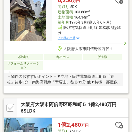
6,250
万円
さい。お客様が一番良い選択が出来るように色々な視点でご提案
間取り
5DK
いたします。
2
建物面積
103.68m
2
土地面積
164.14m
築年月
1976年3月(築50年6ヶ月)
阪堺電気軌道上町線 姫松駅 徒歩3
分
その他の交通
大阪府大阪市阿倍野区万代１
2階建て
都市ガス
所有権
リフォームリノベーシ
ョン
－物件のおすすめポイント－▼立地・阪堺電気軌道上町線「姫
松」徒歩3分・南海高野線「帝塚山」徒歩12分 他▼特徴・部屋数
が確保された5DKの間取り・陽光が取り込みやすい2面採光の
DK・続き間の約8帖の和室有・東・西の両面バルコニー・浴室・
トイレ・キッチンに窓有、換気が可能・2006年2月耐震補強工
大阪府大阪市阿倍野区昭和町５ 1億2,480万円
事・通行人からの視線が気にならない敷地▼周辺環境・ライフセ
ントラススクエア北畠店 徒歩8分(約600m)・大阪市立晴明丘南小
6SLDK
学校 徒歩10分(約800m)■ ご希望の住まい探しをお手伝いします
━━━━━・・・物件の詳細・ご相談はお気軽にお問い合わせく
1億2,480
万円
ださい。
間取り
6SLDK