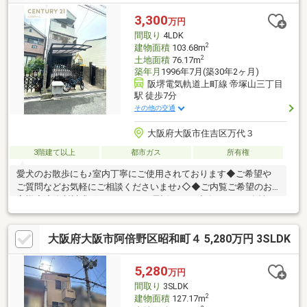
3,300
万円
間取り
4LDK
2
建物面積
103.68m
2
土地面積
76.17m
築年月
1996年7月(築30年2ヶ月)
阪堺電気軌道上町線 帝塚山三丁目
駅 徒歩7分
その他の交通
大阪府大阪市住吉区万代３
3階建て以上
都市ガス
所有権
愛犬のお散歩にも♪室内丁寧にご使用されております◆ご希望や
ご質問などお気軽にご相談くださいませ♪◇◆ご内覧ご希望のお
客様◆◇資料請求ボタンまたはお電話にてご連絡下さい。女性ス
タッフも対応可能♪◆ローン相談◆住み替え相談◆相続相談◆リ
ースバック相談◆家、土地 売却査定相談 等ポータルサイトに
大阪府大阪市阿倍野区昭和町４ 5,280万円 3SLDK
は掲載していない物件情報も当社HPにて多数掲載しておりますの
で、ぜひご覧くださいませ。『センチュリー２１ シズラホー
ム』Googleで検索♪☆売却物件募集中☆即金買取強化中♪
5,280
万円
間取り
3SLDK
2
建物面積
127.17m