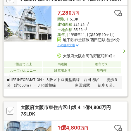
～ ・阿倍野小学校 徒歩8分(約620m) ・阿倍野中学校 徒歩11分
(約940m) ・ライフセントラルスクエア北畠店 徒歩7分(約510m)
7,280
万円
・長楽保育園 徒歩4分(約260m)
間取り
5LDK
2
建物面積
221.21m
2
土地面積
85.22m
築年月
1995年11月(築30年10ヶ月)
地下鉄御堂筋線 西田辺駅 徒歩9分
その他の交通
大阪府大阪市阿倍野区昭和町３
3階建て以上
南道路
都市ガス
ルーフバルコニー
駐車場あり
所有権
■LIFE INFORMATION・大阪メトロ御堂筋線 西田辺駅 徒歩９
分 （約650ｍ）・ＪＲ阪和線 南田辺駅 徒歩６分
（約440ｍ）・大阪メトロ谷町線 田辺駅 徒歩13分 （約1000
ｍ）・大阪メトロ御堂筋線 昭和町駅 徒歩11分 （約820ｍ）
大阪府大阪市東住吉区山坂４ 1億4,800万円
7SLDK
1億4,800
万円