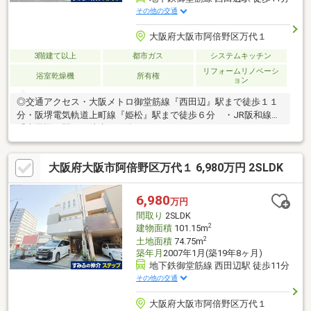
その他の交通
大阪府大阪市阿倍野区万代１
3階建て以上
都市ガス
システムキッチン
リフォームリノベーシ
浴室乾燥機
所有権
ョン
◎交通アクセス・大阪メトロ御堂筋線『西田辺』駅まで徒歩１１
分・阪堺電気軌道上町線『姫松』駅まで徒歩６分 ・JR阪和線
『南田辺』駅まで徒歩１９分
大阪府大阪市阿倍野区万代１ 6,980万円 2SLDK
6,980
万円
間取り
2SLDK
2
建物面積
101.15m
2
土地面積
74.75m
築年月
2007年1月(築19年8ヶ月)
地下鉄御堂筋線 西田辺駅 徒歩11分
その他の交通
大阪府大阪市阿倍野区万代１