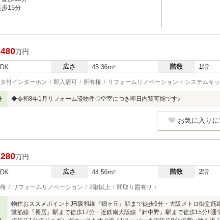
歩15分
,480
万円
広さ
階数
1階
LDK
45.36m
2
タ付インターホン
即入居可
所有権
リフォームリノベーション
システムキッ
ト
◆令和8年1月リフォーム済物件◇空室につき即日内覧可能です♪
お気に入りに
,280
万円
広さ
階数
2階
LDK
44.56m
2
権
リフォームリノベーション
2階以上
間取り図有り
物件おススメポイントJR阪和線『鶴ヶ丘』駅まで徒歩9分・大阪メトロ御堂筋
堂筋線『長居』駅まで徒歩17分・近鉄南大阪線『針中野』駅まで徒歩15分!!