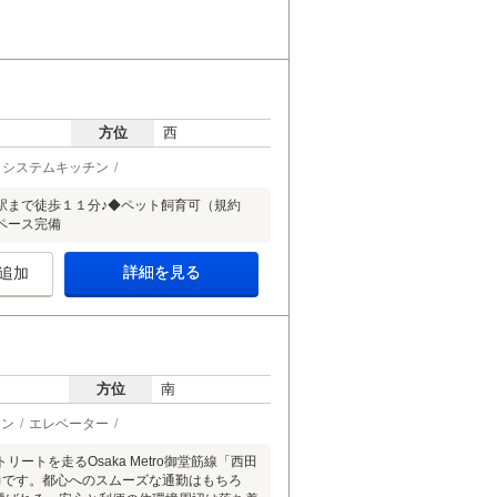
方位
西
システムキッチン
駅まで徒歩１１分♪◆ペット飼育可（規約
ペース完備
詳細を見る
追加
方位
南
チン
エレベーター
トを走るOsaka Metro御堂筋線「西田
力です。都心へのスムーズな通勤はもちろ