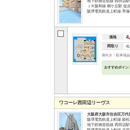
地下鉄御堂筋線 西田辺駅 
ＪＲ阪和線 鶴ケ丘駅 徒歩
阪堺電気軌道上町線 帝塚
4
価格
間取り
4
南向き
駐車場あ
おすすめポイン
ワコーレ西田辺リーヴス
大阪府大阪市住吉区万代
阪堺電気軌道上町線 姫松
地下鉄御堂筋線 西田辺駅 
阪堺電気軌道上町線 北畠