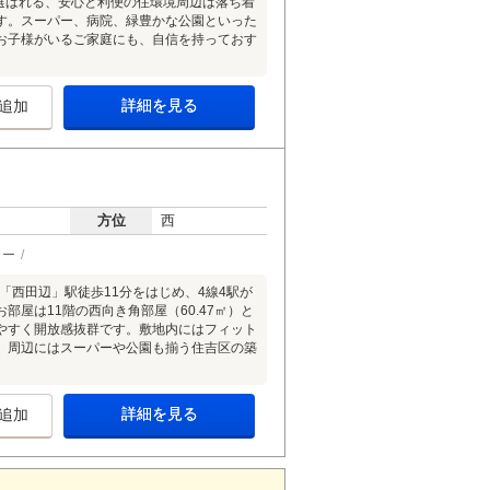
選ばれる、安心と利便の住環境周辺は落ち着
す。スーパー、病院、緑豊かな公園といった
お子様がいるご家庭にも、自信を持っておす
詳細を見る
追加
方位
西
ター
「西田辺」駅徒歩11分をはじめ、4線4駅が
屋は11階の西向き角部屋（60.47㎡）と
やすく開放感抜群です。敷地内にはフィット
。周辺にはスーパーや公園も揃う住吉区の築
詳細を見る
追加