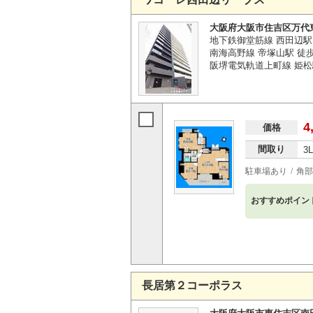
大阪府大阪市住吉区万代
地下鉄御堂筋線 西田辺駅 
南海高野線 帝塚山駅 徒歩
阪堺電気軌道上町線 姫松
4
価格
間取り
3
駐車場あり
角部
おすすめポイン
長居第２コーポラス