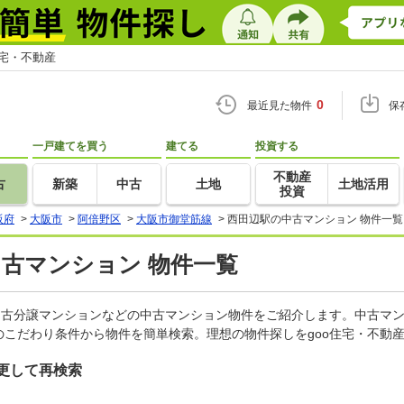
住宅・不動産
0
最近見た物件
保
一戸建てを買う
建てる
投資する
不動産
古
新築
中古
土地
土地活用
投資
阪府
>
大阪市
>
阿倍野区
>
大阪市御堂筋線
>
西田辺駅の中古マンション 物件一覧
中古マンション 物件一覧
中古分譲マンションなどの中古マンション物件をご紹介します。中古マン
こだわり条件から物件を簡単検索。理想の物件探しをgoo住宅・不動
更して再検索