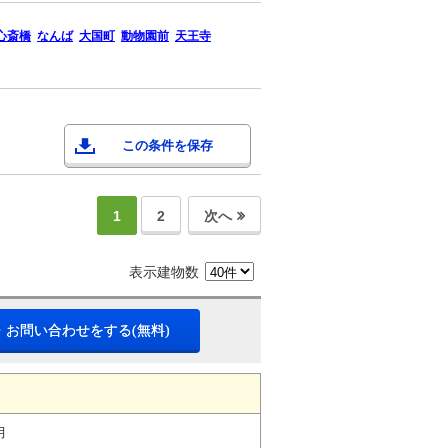
心斎橋
なんば
大国町
動物園前
天王寺
この条件を保存
1
2
次へ
表示建物数
・お問い合わせをする(無料)
月