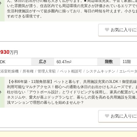
ん、休日のお出かけの幅も大きく広がります。■ 周辺環境充実。子育て家族に
ト
いた雰囲気が漂う、住吉区内でも周辺環境の充実さが評価されているエリアで
生活利便施設がすべて徒歩圏内に揃っており、毎日の時短を叶えます。小さな
すめできる環境です。
お気に入りに
,930
万円
広さ
階数
11階
LDK
60.47m
2
浴室乾燥機
所有権
管理人常駐
ペット相談可
システムキッチン
エレベー
【令和6年築・11階角部屋】ペットと暮らす、共用施設充実の3LDK！御堂筋線
利用可能なマルチアクセス！都心への通勤も休日のお出かけもスムーズです。お部
ト
柱が出ない「アウトポール設計」とワイドリビングを採用し、家具の配置がし
ネスジムや、愛犬が喜ぶドッグランなど、暮らしの質を高める共用施設を完備
浅マンションで理想の暮らしを始めませんか？
お気に入りに