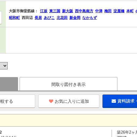
大阪市御堂筋線：
江坂
東三国
新大阪
西中島南方
中津
梅田
淀屋橋
本町
昭和町
西田辺
長居
あびこ
北花田
新金岡
なかもず
間取り図付き表示
お気に入りに追加
資料請求
２
築26年2ヶ