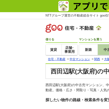
NTTグループ運営の不動産総合サイト goo
借りる
マンションを買う
店舗･
賃貸
新築
中
事業用
住宅・不動産
>
中古マンション
>
関西
>
大
西田辺駅(大阪府)の
西田辺駅(大阪府)の中古売マンション、
動産。価格・広さ・間取り・写真・人気の
探したい物件の路線・検索条件を変