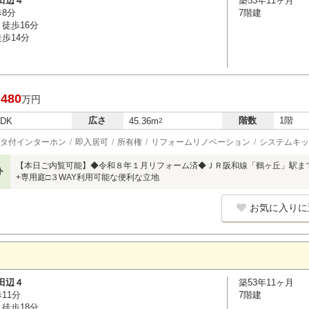
田辺４
築53年11ヶ月
歩8分
7階建
徒歩16分
歩14分
,480
万円
広さ
階数
1階
LDK
45.36m
2
タ付インターホン
即入居可
所有権
リフォームリノベーション
システムキッ
【本日ご内覧可能】◆令和８年１月リフォーム済◆ＪＲ阪和線「鶴ヶ丘」駅ま
ト
+専用庭□３WAY利用可能な便利な立地
お気に入りに
田辺４
築53年11ヶ月
11分
7階建
徒歩18分