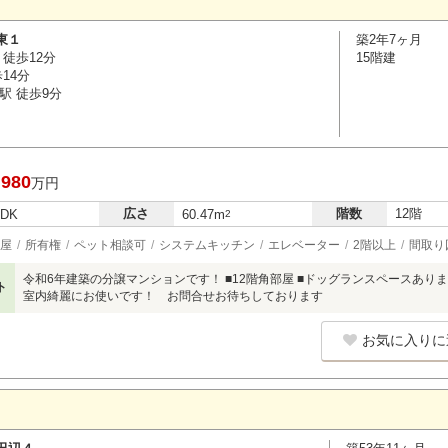
東１
築2年7ヶ月
徒歩12分
15階建
14分
駅 徒歩9分
,980
万円
広さ
階数
12階
LDK
60.47m
2
屋
所有権
ペット相談可
システムキッチン
エレベーター
2階以上
間取り
令和6年建築の分譲マンションです！ ■12階角部屋 ■ドッグランスペースありま
ト
室内綺麗にお使いです！ お問合せお待ちしております
お気に入りに