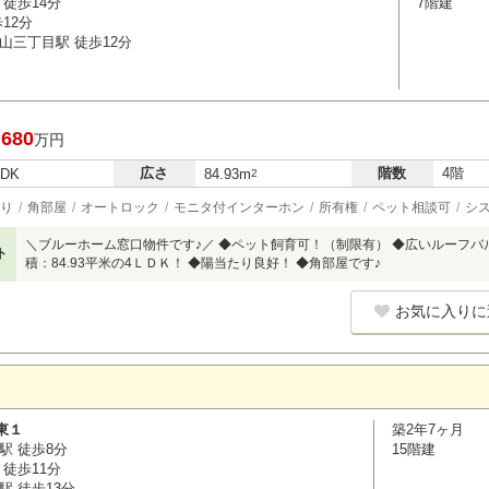
徒歩14分
7階建
12分
山三丁目駅 徒歩12分
,680
万円
広さ
階数
4階
LDK
84.93m
2
り
角部屋
オートロック
モニタ付インターホン
所有権
ペット相談可
シ
＼ブルーホーム窓口物件です♪／ ◆ペット飼育可！（制限有） ◆広いルーフバ
ト
積：84.93平米の4ＬＤＫ！ ◆陽当たり良好！ ◆角部屋です♪
お気に入りに
東１
築2年7ヶ月
駅 徒歩8分
15階建
徒歩11分
駅 徒歩13分