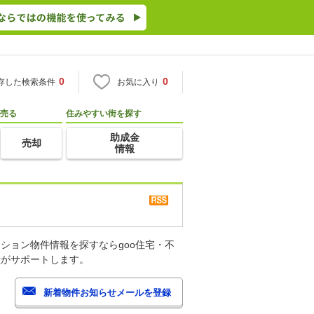
0
0
存した検索条件
お気に入り
売る
住みやすい街を探す
助成金
売却
情報
ション物件情報を探すならgoo住宅・不
産がサポートします。