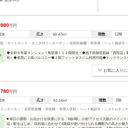
,980
万円
広さ
階数
12階
LDK
60.47m
2
屋
オートロック
モニタ付インターホン
浴室乾燥機
所有権
ペット相談可
◆令和６年築マンション！角部屋！１２階部分！◆地下鉄御堂筋線「西田辺」
ト
有）◆東西に２面バルコニー◆２階フィットネスジム利用可能◆ドックランス
お気に入りに
,780
万円
広さ
階数
2階
LDK
61.14m
2
インターホン
浴室乾燥機
所有権
管理人常駐
ペット相談可
システムキッ
■ 毎日の通勤・お出かけを快適にする「4線4駅」の好アクセス大阪のメインストリー
辺」駅をはじめ、目的地に合わせて4路線が使い分けられる機動力の高さが魅