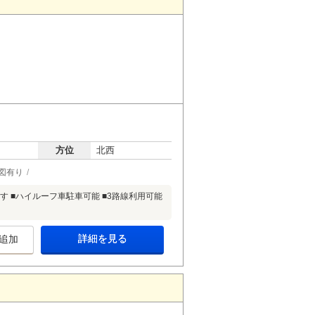
方位
北西
図有り
す ■ハイルーフ車駐車可能 ■3路線利用可能
詳細を見る
追加