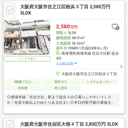
大阪府大阪市住之江区粉浜３丁目 2,580万円
3LDK
2,580
万円
間取り
3LDK
2
建物面積
98.01m
2
土地面積
56.52m
築年月
1998年1月(築28年8ヶ月)
南海電鉄南海本線 住吉大社駅 徒歩
4分
パノラマあり
その他の交通
大阪府大阪市住之江区粉浜３丁目
3階建て以上
都市ガス
システムキッチン
所有権
即入居可
◇南海本線「住吉大社」駅まで徒歩４分◇暮らしやすい３ＬＤ
Ｋ！全室６帖以上のゆとりある住まい◇本日内覧可能◇家族を身
近に感じるリビング階段◇
大阪府大阪市住吉区大領４丁目 2,800万円 3LDK