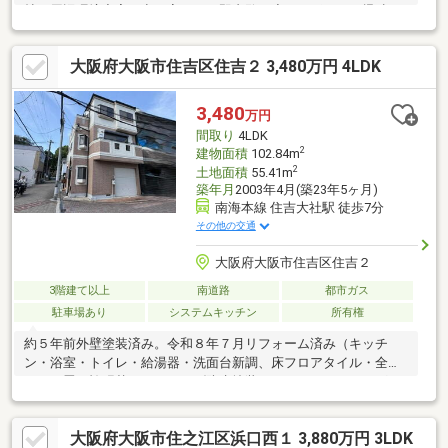
帖・周辺環境充実・空き家につき即内覧可◆レスポンスは迅速に
◆交渉は全力です◆‐多忙なお客様の「面倒だな」をフルサポート
致します‐◆「とりあえず見たい」「他社でローンを断られた」
大阪府大阪市住吉区住吉２ 3,480万円 4LDK
「他社の物件もまとめて見てみたい」「相談だけしてみたい」
「しっかり交渉してほしい」「無駄を省きたい」等お気軽にご連
絡下さいませ。
3,480
万円
間取り
4LDK
2
建物面積
102.84m
2
土地面積
55.41m
築年月
2003年4月(築23年5ヶ月)
南海本線 住吉大社駅 徒歩7分
その他の交通
大阪府大阪市住吉区住吉２
3階建て以上
南道路
都市ガス
駐車場あり
システムキッチン
所有権
約５年前外壁塗装済み。令和８年７月リフォーム済み（キッチ
ン・浴室・トイレ・給湯器・洗面台新調、床フロアタイル・全ク
ロス・畳・襖張替え、ベランダ防水塗装、ハウスクリーニング一
式） 住吉大社まで徒歩２分。
大阪府大阪市住之江区浜口西１ 3,880万円 3LDK