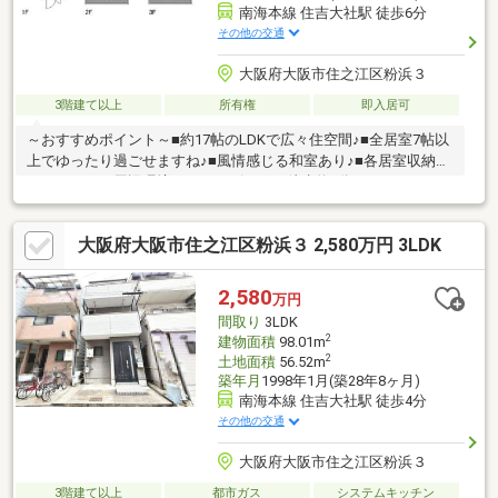
南海本線 住吉大社駅 徒歩6分
その他の交通
大阪府大阪市住之江区粉浜３
3階建て以上
所有権
即入居可
～おすすめポイント～■約17帖のLDKで広々住空間♪■全居室7帖以
上でゆったり過ごせますね♪■風情感じる和室あり♪■各居室収納ス
ペースあり～周辺環境～・コンビニまで徒歩約2分・スーパーまで
徒歩約5分・銀行まで徒歩約5分・郵便局まで徒歩約6分粉浜小学
校まで徒歩約9分とお子様の通いやすい距離♪公園も近く、子育て
大阪府大阪市住之江区粉浜３ 2,580万円 3LDK
世代の方にもおすすめ！その他、周辺には生活に便利な施設が充
実！ぜひ、一度ご覧になってみませんか♪ 住宅ローンや資金計画
などお気軽にご相談ください！ お気軽にお問合せください！
2,580
万円
間取り
3LDK
2
建物面積
98.01m
2
土地面積
56.52m
築年月
1998年1月(築28年8ヶ月)
南海本線 住吉大社駅 徒歩4分
その他の交通
大阪府大阪市住之江区粉浜３
3階建て以上
都市ガス
システムキッチン