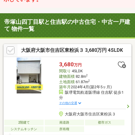
帝塚山四丁目駅と住吉駅の中古住宅・中古一戸建
て 物件一覧
大阪府大阪市住吉区東粉浜３ 3,680万円 4SLDK
3,680
万円
間取り
4SLDK
2
建物面積
82.8m
2
土地面積
61.87m
築年月
2024年4月(築2年5ヶ月)
阪堺電気軌道阪堺線 住吉駅 徒歩1
分
その他の交通
大阪府大阪市住吉区東粉浜３
2階建て
南道路
都市ガス
システムキッチン
所有権