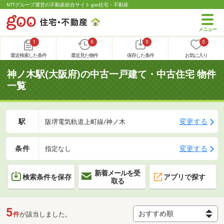
NTTグループ運営の不動産総合サイト goo住宅・不動産
1
0
0
0
最近検索した条件
最近見た物件
保存した条件
お気に入り
神ノ木駅(大阪府)の中古一戸建て・中古住宅 物件
一覧
駅
変更する
阪堺電気軌道上町線/神ノ木
条件
変更する
指定なし
新着メールを受
検索条件を保存
アプリで探す
取る
5
件
が該当しました。