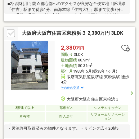
■2沿線利用可能☆都心部へのアクセスが良好な至便立地！阪堺線
「住吉」駅まで徒歩1分、南海本線「住吉大社」駅まで徒歩3分と
で、通勤・通学に便利な立地です。■徒歩10分圏内に生活施設が
揃う、暮らしやすい住環境♪日常のお買い物に便利なスーパーや、
活気ある粉浜商店街が身近に揃います。さらに、緑豊かな公園も
大阪府大阪市住吉区東粉浜３ 2,380万円 3LDK
近くにあり、子育てファミリー層に人気のエリアです◎■令和6年
4月築の築浅戸建て築浅で室内もきれいに使用されているため、気
持ちよく新生活をスタートできます☆カースペースも完備してお
2,380
万円
り、愛車を敷地内に駐車可能です！■すっきり暮らせる豊富な収
間取り
3LDK
納スペース☆1階のウォークインクローゼッ…
2
建物面積
88.9m
2
土地面積
50.31m
築年月
1988年5月(築38年4ヶ月)
阪堺電気軌道阪堺線 東粉浜駅 徒歩
4分
その他の交通
大阪府大阪市住吉区東粉浜３
3階建て以上
都市ガス
システムキッチン
リフォームリノベーシ
所有権
即入居可
ョン
・民泊許可取得済みの物件となります。・リビング広々20帖♪