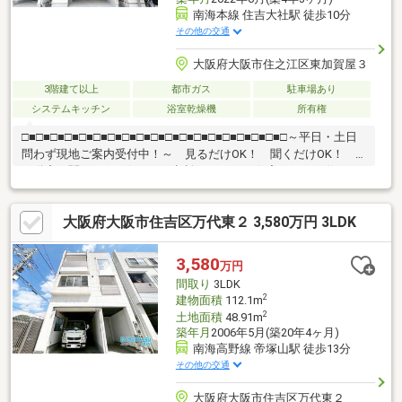
南海本線 住吉大社駅 徒歩10分
その他の交通
大阪府大阪市住之江区東加賀屋３
3階建て以上
都市ガス
駐車場あり
システムキッチン
浴室乾燥機
所有権
□■□■□■□■□■□■□■□■□■□■□■□■□■□■□■□■□■□■□～平日・土日
問わず現地ご案内受付中！～ 見るだけOK！ 聞くだけOK！
不動産に関すること何でもご相談下さい！ 住宅ローンの仕組み
から、失敗しない不動産の買い方まで伝授させて頂きます♪当日の
ご案内も即対応させていただきます♪ お気軽にお問い合わせ下さ
大阪府大阪市住吉区万代東２ 3,580万円 3LDK
い！内覧・相談のご連絡は【0120-927-355】まで！
□■□■□■□■□■□■□■□■□■□■□■□■□■□■□■□■□■□■□
3,580
万円
間取り
3LDK
2
建物面積
112.1m
2
土地面積
48.91m
築年月
2006年5月(築20年4ヶ月)
南海高野線 帝塚山駅 徒歩13分
その他の交通
大阪府大阪市住吉区万代東２