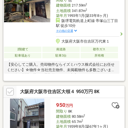
間取り
他
様からのお問合せ心よりお待ちしております！
2
建物面積
217.59m
2
土地面積
341.87m
築年月
1993年1月(築33年8ヶ月)
阪堺電気軌道上町線 帝塚山三丁目
駅 徒歩10分
その他の交通
大阪府大阪市住吉区万代東１
2階建て
南道路
都市ガス
駐車場あり
駐車3台
所有権
【安心してご購入、売却物件ならイズミハウス株式会社にお任せ
ください】☆物件☆当社売主物件、未掲載物件も多数ございま
す。人口統計を基に、長期的にみても空室リスクの低いエリアに
特化しております。☆無料相談☆不動産投資をご検討されるにあ
たってお客様にどんなメリットがあるか、また、疑問点、ご不安
大阪府大阪市住吉区大領４ 950万円 8K
点などに対し丁寧にご説明致します。さらに、ご購入時のご資金
計画、ローン、節税対策についてもご説明致します。☆アフター
ケア☆ご購入後のアフターケアも当社にお任せ下さい。不動産全
950
万円
般に関わるご相談も当社スタッフが分かりやすくご説明、ご対応
間取り
8K
致します。◇まずはお気軽にお問い合わせ下さい◇
2
建物面積
80.58m
2
土地面積
65.7m
築年月
1959年8月(築67年1ヶ月)