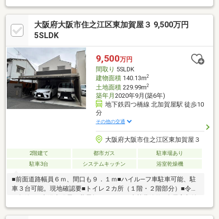
大阪府大阪市住之江区東加賀屋３ 9,500万円
5SLDK
9,500
万円
間取り
5SLDK
2
建物面積
140.13m
2
土地面積
229.99m
築年月
2020年9月(築6年)
地下鉄四つ橋線 北加賀屋駅 徒歩10
分
その他の交通
大阪府大阪市住之江区東加賀屋３
2階建て
都市ガス
駐車場あり
駐車3台
システムキッチン
浴室乾燥機
■前面道路幅員６ｍ、間口も９．１ｍ■ハイル―フ車駐車可能、駐
車３台可能。現地確認要■トイレ２カ所（１階・２階部分）■令和
２年築。■太陽光発電（蓄電無し）により光熱費節約■全居室収納
付■２面バルコニー■車庫部分に外部水栓あり■スーパー・商店街
に徒歩３分■食品館アプロ加賀屋店徒歩３分■住吉公園（テニス