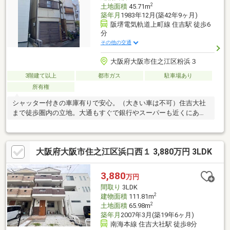
2
土地面積
45.71m
築年月
1983年12月(築42年9ヶ月)
阪堺電気軌道上町線 住吉駅 徒歩6
分
その他の交通
大阪府大阪市住之江区粉浜３
3階建て以上
都市ガス
駐車場あり
所有権
シャッター付きの車庫有りで安心。（大きい車は不可）住吉大社
まで徒歩圏内の立地。大通もすぐで銀行やスーパーも近くにあり
ます。
大阪府大阪市住之江区浜口西１ 3,880万円 3LDK
3,880
万円
間取り
3LDK
2
建物面積
111.81m
2
土地面積
65.98m
築年月
2007年3月(築19年6ヶ月)
南海本線 住吉大社駅 徒歩8分