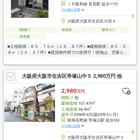
ＪＲ阪和線 長居駅 徒歩11分
その他の交通
大阪府大阪市住吉区大領４
2階建て
南道路
都市ガス
所有権
■土地面積：６５．７０㎡（１９．８７坪）■建物面積：８０．５
８㎡（２４．３７坪）■賃貸物件用での使用可！現地は、空家と
なっておりますので、内覧をご希望の際は、お問合せ願います！
大阪府大阪市住吉区帝塚山中５ 2,980万円 他
2,980
万円
間取り
他
2
建物面積
101.47m
2
土地面積
66.4m
築年月
2006年4月(築20年5ヶ月)
南海高野線 帝塚山駅 徒歩9分
その他の交通
大阪府大阪市住吉区帝塚山中５