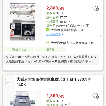
2,800
万円
間取り
3LDK
2
建物面積
87.07m
2
土地面積
38.53m
築年月
1995年5月(築31年4ヶ月)
阪和線 長居駅 徒歩12分
その他の交通
大阪府大阪市住吉区大領４丁目
3階建て以上
所有権
＼ブルーホーム窓口物件です♪／ 担当：たかはし ●改装履歴あり ●
太陽光発電あります ●3LDK+車庫 ●JR阪和線・御堂筋線が利用で
きます
大阪府大阪市住吉区東粉浜３丁目 1,380万円
4LDK
1,380
万円
間取り
4LDK
2
建物面積
65.52m