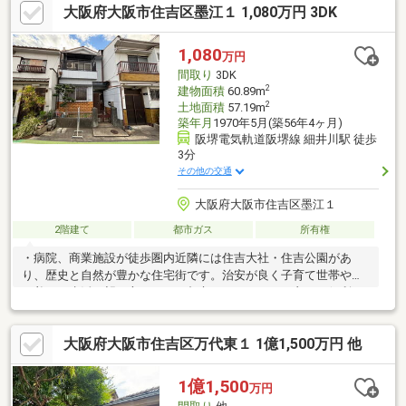
大阪府大阪市住吉区墨江１ 1,080万円 3DK
場、野球場、体育館、バーベキュー場等有）徒歩１１分■住之江
公園（テニス場、野球場、球技場、ドッグラン、プール等有）徒
歩１０分
1,080
万円
間取り
3DK
2
建物面積
60.89m
2
土地面積
57.19m
築年月
1970年5月(築56年4ヶ月)
阪堺電気軌道阪堺線 細井川駅 徒歩
3分
その他の交通
大阪府大阪市住吉区墨江１
2階建て
都市ガス
所有権
・病院、商業施設が徒歩圏内近隣には住吉大社・住吉公園があ
り、歴史と自然が豊かな住宅街です。治安が良く子育て世帯や落
ち着いた生活を望む方に・・・都市へのアクセスも良く、便利な
がらにローカルな暮らしを両立できます♪住吉区・阿倍野区・天王
寺区・東住吉区・住之江区・西成区の土地・戸建・マンション・
大阪府大阪市住吉区万代東１ 1億1,500万円 他
収益物件等様々な物件を取り扱っています。インターネットへ掲
載の無い物件等もございますので、まずは１度お問い合わせくだ
さい♪また、売却の価格査定や賃貸への住み替え、改装のご相談も
1億1,500
万円
弊社にて一人の営業マンで一貫してご対応させて頂きます！お客