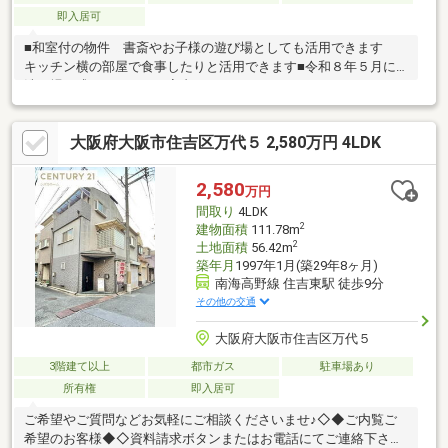
即入居可
■和室付の物件 書斎やお子様の遊び場としても活用できます
キッチン横の部屋で食事したりと活用できます■令和８年５月に
洗い場一式リフォーム 室内とてもきれいです■スッキリとした
デザインの温水洗浄便座付きトイレ。■追炊き機能が付いたバス
ルーム♪
大阪府大阪市住吉区万代５ 2,580万円 4LDK
2,580
万円
間取り
4LDK
2
建物面積
111.78m
2
土地面積
56.42m
築年月
1997年1月(築29年8ヶ月)
南海高野線 住吉東駅 徒歩9分
その他の交通
大阪府大阪市住吉区万代５
3階建て以上
都市ガス
駐車場あり
所有権
即入居可
ご希望やご質問などお気軽にご相談くださいませ♪◇◆ご内覧ご
希望のお客様◆◇資料請求ボタンまたはお電話にてご連絡下さ