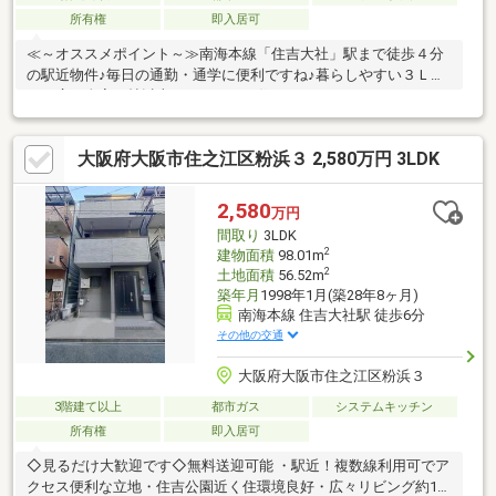
所有権
即入居可
≪～オススメポイント～≫南海本線「住吉大社」駅まで徒歩４分
の駅近物件♪毎日の通勤・通学に便利ですね♪暮らしやすい３ＬＤ
Ｋ！広々全室６帖以上のゆとりある住まいです！ライフスタイル
や家族構成に合わせて多目的にご使用いただけます♪空家ですの
で、ご都合に合わせてご内覧頂けます♪お気軽にお問い合わせ下さ
大阪府大阪市住之江区粉浜３ 2,580万円 3LDK
い！≪～利便性よい周辺環境～≫◆小学校…粉浜小学校まで徒歩
９分◆中学校…住吉第一中学校まで徒歩１１分◆スーパー…スーパ
ーマーケットKINSHO近商ストア住吉店まで徒歩５分◆コンビニ…
2,580
万円
ローソン粉浜西3丁目店まで徒歩２分
間取り
3LDK
2
建物面積
98.01m
2
土地面積
56.52m
築年月
1998年1月(築28年8ヶ月)
南海本線 住吉大社駅 徒歩6分
その他の交通
大阪府大阪市住之江区粉浜３
3階建て以上
都市ガス
システムキッチン
所有権
即入居可
◇見るだけ大歓迎です◇無料送迎可能 ・駅近！複数線利用可でア
クセス便利な立地・住吉公園近く住環境良好・広々リビング約17