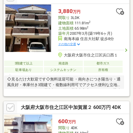
3,880
万円
間取り
3LDK
2
建物面積
111.81m
2
土地面積
65.98m
築年月
2007年3月(築19年6ヶ月)
南海本線 住吉大社駅 徒歩8分
その他の交通
大阪府大阪市住之江区浜口西１
3階建て以上
南道路
都市ガス
駐車場あり
システムキッチン
所有権
◇見るだけ大歓迎です◇無料送迎可能 ・南向きにつき陽当り・通
風良好・車庫付き3階建て・複数線利用可でアクセス便利な立地・
ゆとりある3LDK・住環境良好・周辺環境充実◆レスポンスは迅速
に◆交渉は全力です◆‐多忙なお客様の「面倒だな」をフルサポー
ト致します‐◆「とりあえず見たい」「他社でローンを断られた」
大阪府大阪市住之江区中加賀屋２ 600万円 4DK
「他社の物件もまとめて見てみたい」「相談だけしてみたい」
「しっかり交渉してほしい」「無駄を省きたい」等お気軽にご連
絡下さいませ。
600
万円
間取り
4DK
2