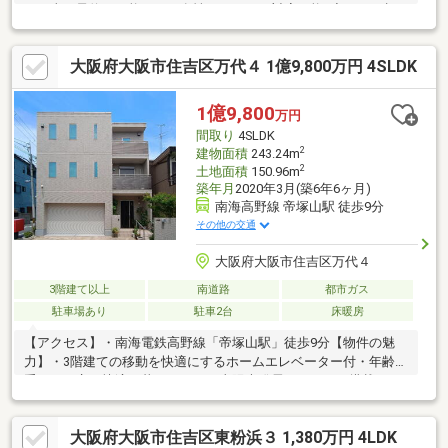
い。当日予約も可能です。女性スタッフも対応可能♪◆ローン相
談◆住み替え相談◆相続相談◆リースバック相談◆家、土地 売
却査定相談 等ポータルサイトには掲載していない物件情報も当
大阪府大阪市住吉区万代４ 1億9,800万円 4SLDK
社HPにて多数掲載しておりますので、ぜひご覧くださいませ。
『センチュリー２１ シズラホーム』Googleで検索♪ネットに掲
載されている他物件も同時に内覧、ご案内可能です♪0120‐728‐
1億9,800
万円
426☆売却物件募集中☆即金買取強化中♪
間取り
4SLDK
2
建物面積
243.24m
2
土地面積
150.96m
築年月
2020年3月(築6年6ヶ月)
南海高野線 帝塚山駅 徒歩9分
その他の交通
大阪府大阪市住吉区万代４
3階建て以上
南道路
都市ガス
駐車場あり
駐車2台
床暖房
【アクセス】・南海電鉄高野線「帝塚山駅」徒歩9分【物件の魅
力】・3階建ての移動を快適にするホームエレベーター付・年齢を
重ねても永く快適に暮らせます・太陽光発電システムを搭載で、
環境に配慮した暮らしを実現・大成建設ハウジング施工「大成パ
ルコン」の注文住宅・南向き・南西角地につき陽当たりと風通し
大阪府大阪市住吉区東粉浜３ 1,380万円 4LDK
良好・プール遊びやBBQなどおうち時間を楽しめる開放的な屋上