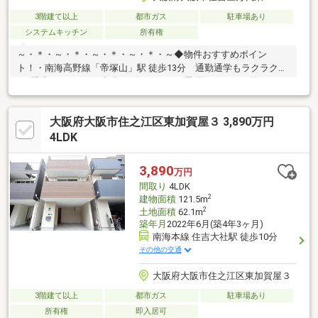
3階建て以上
都市ガス
駐車場あり
システムキッチン
所有権
～・＊・～・＊・～・＊・～・＊・～◆物件おすすめポイン
ト！・南海高野線「帝塚山」駅 徒歩13分 通勤通学もラクラク
♪・駐車スペースが1台分ございます！ 電動シャッター付きガレ
ージ♪・ゆとりある部屋数の3LDK！ LDKは広々20帖ございます
♪・屋根裏収納あり♪・室内水回り、たいへんお綺麗です♪≪周辺
大阪府大阪市住之江区東加賀屋３ 3,890万円
環境≫・大領小学校…徒歩8分・大領中学校…徒歩11分・ライフ…
徒歩3分・ファミリーマート…徒歩2分ハウスフリーダムは【東証
4LDK
スタンダード上場企業】です。「見るだけ・聞くだけ」OK！不動
産購入や住宅ローンなどお気軽にご相談ください♪
3,890
万円
間取り
4LDK
2
建物面積
121.5m
2
土地面積
62.1m
築年月
2022年6月(築4年3ヶ月)
南海本線 住吉大社駅 徒歩10分
その他の交通
大阪府大阪市住之江区東加賀屋３
3階建て以上
都市ガス
駐車場あり
所有権
即入居可