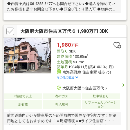
◆内覧予約は06-4255-3477へお問合せ下さい♪◆購入を諦めてい
たお客様も是非お問合せ下さい◆頭金0円より購入可 ◆物件の特
徴・独立性の高い広々居室！・収納スペース豊富・頑丈な鉄骨
造！・全室窓あり！・住環境良好◆見るだけ大歓迎◆接客対応品
質に自信があり◆夜間早朝もお気軽にご連絡ください！◆無料送
大阪府大阪市住吉区万代６ 1,980万円 3DK
迎可「購入するか分からないけど見るだけ見たい」「他社の物件
もまとめて見てみたい」等 ご購入をご検討中のお客様にとって、
より良い条件でご購入頂く為に精一杯サポート致します不動産の
1,980
万円
事なら何でもお気軽にご相談下さい！
間取り
3DK
2
建物面積
100.85m
2
土地面積
53.7m
築年月
1984年11月(築41年10ヶ月)
南海高野線 住吉東駅 徒歩7分
その他の交通
大阪府大阪市住吉区万代６
3階建て以上
都市ガス
駐車場あり
リフォームリノベーシ
所有権
即入居可
ョン
前面道路向かいが駐車場のため開放的で閑静な住宅地です！新築
用地としてもおすすめです！＝周辺環境＝■ライフ住吉店・・・
徒歩6分■セブンイレブン大阪万代5丁目店・・・徒歩3分■住吉小