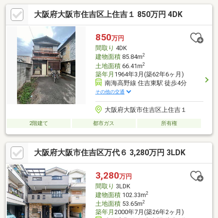
大阪府大阪市住吉区上住吉１ 850万円 4DK
850
万円
間取り
4DK
2
建物面積
85.84m
2
土地面積
66.41m
築年月
1964年3月(築62年6ヶ月)
南海高野線 住吉東駅 徒歩4分
その他の交通
大阪府大阪市住吉区上住吉１
2階建て
都市ガス
所有権
大阪府大阪市住吉区万代６ 3,280万円 3LDK
3,280
万円
間取り
3LDK
2
建物面積
102.33m
2
土地面積
53.65m
築年月
2000年7月(築26年2ヶ月)