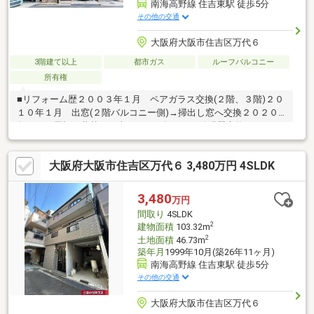
南海高野線 住吉東駅 徒歩5分
その他の交通
大阪府大阪市住吉区万代６
3階建て以上
都市ガス
ルーフバルコニー
所有権
■リフォーム歴２００３年１月 ペアガラス交換(２階、３階)２０
１０年１月 出窓(２階バルコニー側)→掃出し窓へ交換２０２０
年１月 屋根の葺替え工事２０２１年６月 給湯器交換２０２２
年１月 ガスコンロ交換上記の他にもお手入れ箇所多数ございま
す！■LIFE INFORMATION(２沿線利用可能)・南海電鉄高野
大阪府大阪市住吉区万代６ 3,480万円 4SLDK
線 住吉東駅 徒歩５分（約324m）・阪堺電気軌道上町
線 神ノ木駅 徒歩６分（約420m）・阪堺電気軌道上町線
帝塚山四丁目 徒歩７分（約556m）
3,480
万円
間取り
4SLDK
2
建物面積
103.32m
2
土地面積
46.73m
築年月
1999年10月(築26年11ヶ月)
南海高野線 住吉東駅 徒歩5分
その他の交通
大阪府大阪市住吉区万代６