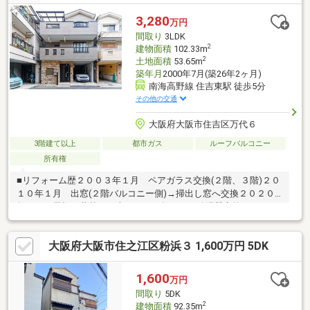
居」駅まで徒歩4分圏内◇ 天王寺・なんば・梅田方面へのアク
セスも良好。 大型公園「長居公園」が身近にあり、植物園やス
3,280
万円
タジアム ランニングコースなど自然とスポーツを満喫できる住
間取り
3LDK
環境も魅力です。
2
建物面積
102.33m
2
土地面積
53.65m
築年月
2000年7月(築26年2ヶ月)
南海高野線 住吉東駅 徒歩5分
その他の交通
大阪府大阪市住吉区万代６
3階建て以上
都市ガス
ルーフバルコニー
所有権
■リフォーム歴２００３年１月 ペアガラス交換(２階、３階)２０
１０年１月 出窓(２階バルコニー側)→掃出し窓へ交換２０２０
年１月 屋根の葺替え工事２０２１年６月 給湯器交換２０２２
年１月 ガスコンロ交換上記の他にもお手入れ箇所多数ございま
す！■LIFE INFORMATION(２沿線利用可能)・南海電鉄高野
大阪府大阪市住之江区粉浜３ 1,600万円 5DK
線 住吉東駅 徒歩５分（約324m）・阪堺電気軌道上町
線 神ノ木駅 徒歩６分（約420m）・阪堺電気軌道上町線
帝塚山四丁目 徒歩７分（約556m）
1,600
万円
間取り
5DK
2
建物面積
92.35m