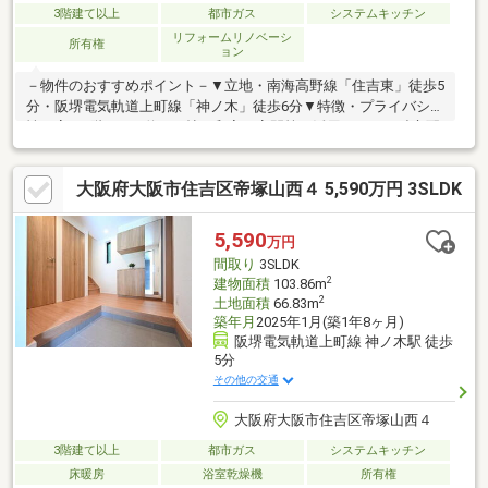
3階建て以上
都市ガス
システムキッチン
リフォームリノベーシ
所有権
ョン
－物件のおすすめポイント－▼立地・南海高野線「住吉東」徒歩5
分・阪堺電気軌道上町線「神ノ木」徒歩6分▼特徴・プライバシー
性の高い2階LDKは約17.5帖・和室は客間等に活用しやすい独立配
置・屋根付駐車場有(車種による)▼2026年7月末室内リフォーム内
容【交換】キッチン、浴室、洗面台、トイレ、給湯器【張替】全
大阪府大阪市住吉区帝塚山西４ 5,590万円 3SLDK
室クロス、フロアタイル、CF▼周辺環境・大阪市立住吉小学校 徒
歩9分(約650m)※容積率は前面道路幅員により160％に制限されま
す。■ ご希望の住まい探しをお手伝いします ━━━━━・・・物
5,590
万円
件の詳細・ご相談はお気軽にお問い合わせください。
間取り
3SLDK
2
建物面積
103.86m
2
土地面積
66.83m
築年月
2025年1月(築1年8ヶ月)
阪堺電気軌道上町線 神ノ木駅 徒歩
5分
その他の交通
大阪府大阪市住吉区帝塚山西４
3階建て以上
都市ガス
システムキッチン
床暖房
浴室乾燥機
所有権