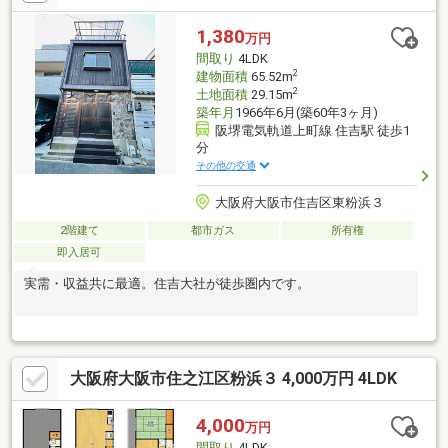
テラス付き【上場企業グループの不動産部門・なんぼや不動産】
まずは資料から→オレンジの【資料請求する】ボタンから！気軽
1,380
万円
に予約→赤の【見学予約する】ボタンから！電話で相談→フリー
間取り
4LDK
ダイヤル：0120-963-221（年中無休）
2
建物面積
65.52m
2
土地面積
29.15m
築年月
1966年6月(築60年3ヶ月)
阪堺電気軌道上町線 住吉駅 徒歩1
分
その他の交通
大阪府大阪市住吉区東粉浜３
2階建て
都市ガス
所有権
即入居可
実需・収益共に最適。住吉大社が徒歩圏内です。
大阪府大阪市住之江区粉浜３ 4,000万円 4LDK
4,000
万円
間取り
4LDK