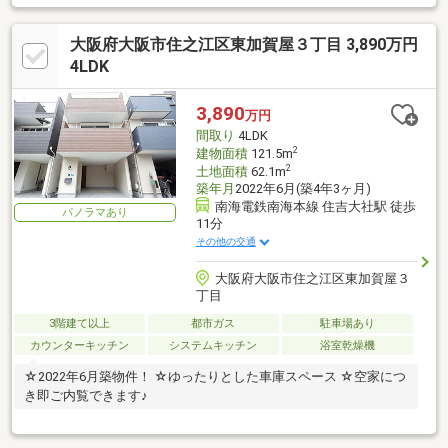
学校・・・徒歩9分■住吉中学校・・・徒歩14分
大阪府大阪市住之江区東加賀屋３丁目 3,890万円
4LDK
3,890
万円
間取り
4LDK
2
建物面積
121.5m
2
土地面積
62.1m
築年月
2022年6月(築4年3ヶ月)
南海電鉄南海本線 住吉大社駅 徒歩
パノラマあり
11分
その他の交通
大阪府大阪市住之江区東加賀屋３
丁目
3階建て以上
都市ガス
駐車場あり
カウンターキッチン
システムキッチン
浴室乾燥機
☆2022年6月築物件！ ☆ゆったりとした車庫スペース ☆空家につ
き即ご内覧できます♪