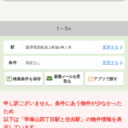
い陽光あふれるLDK！■教育施設は徒歩6分圏内に揃います。・市
立住吉小学校 徒歩3分(約170m)・市立住吉中学校 徒歩6分(約
480m)■リフォーム内容新調：システムキッチン、防水パン、トイ
レ、ガス給湯器、モニターフォン張替：クロス、床フロアタイ
ル、畳表替え塗装：外壁一部(軒天 玄関・ベランダ下)、浴槽ベ
1～5
件
ランダトップコート加工、室内傾き不陸調
駅
変更する
阪堺電気軌道上町線/神ノ木
条件
変更する
指定なし
新着メールを受
検索条件を保存
アプリで探す
取る
申し訳ございません。条件にあう物件が少なかった
ため
以下は「帝塚山四丁目駅と住吉駅」の物件情報を表
示しています。