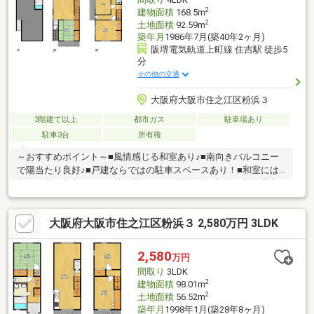
2
建物面積
168.5m
2
土地面積
92.59m
築年月
1986年7月(築40年2ヶ月)
阪堺電気軌道上町線 住吉駅 徒歩5
分
その他の交通
大阪府大阪市住之江区粉浜３
3階建て以上
都市ガス
駐車場あり
駐車3台
所有権
～おすすめポイント～■風情感じる和室あり♪■南向きバルコニー
で陽当たり良好♪■戸建ならではの駐車スペースあり！■和室には
収納可能な押入れあり■落ち着きのある閑静な住宅地～周辺環境
～・コンビニまで徒歩約4分・スーパーまで徒歩約5分・郵便局ま
で徒歩約8分・病院まで徒歩約6分粉浜小学校まで徒歩約5分とお
大阪府大阪市住之江区粉浜３ 2,580万円 3LDK
子様の通いやすい距離♪公園も近く、子育て世代の方にもおすす
め！その他、周辺には生活に便利な施設が充実♪ぜひ、一度ご覧に
なってみませんか♪住宅ローンや資金計画などお気軽にご相談くだ
2,580
万円
さい！お気軽にお問合せください！
間取り
3LDK
2
建物面積
98.01m
2
土地面積
56.52m
築年月
1998年1月(築28年8ヶ月)