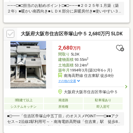
―――□■□担当のお勧めポイント□■□―――■２０２５年１月築（築
２年）■暖かい南西向き■ＬＤＫ部分に床暖房付き■使いやすい３
ＳＬＤＫ■ウォークインクローゼット有り
大阪府大阪市住吉区帝塚山中５ 2,680万円 5LDK
2,680
万円
間取り
5LDK
2
建物面積
93.55m
2
土地面積
53.24m
築年月
1994年3月(築32年6ヶ月)
南海高野線 住吉東駅 徒歩8分
その他の交通
大阪府大阪市住吉区帝塚山中５
3階建て以上
南道路
駐車場あり
システムキッチン
所有権
即入居可
■□━━「住吉区帝塚山中五丁目」のオススメPOINT━━□■■アク
セス～2沿線2駅利用可～・南海電鉄高野線「住吉東」駅 徒歩8
分・阪堺電気道上町線「神ノ木」駅 徒歩4分■5LDKの為、ご家族
のプライベート空間が作りやすいです◎■南側バルコニー、明る