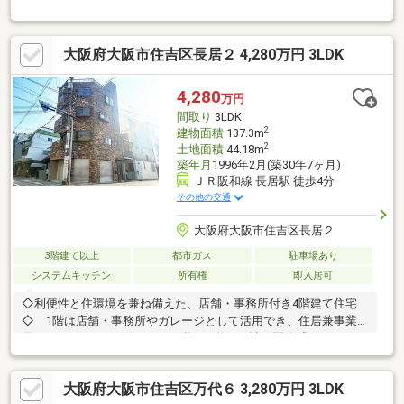
大阪府大阪市住吉区長居２ 4,280万円 3LDK
4,280
万円
間取り
3LDK
2
建物面積
137.3m
2
土地面積
44.18m
築年月
1996年2月(築30年7ヶ月)
ＪＲ阪和線 長居駅 徒歩4分
その他の交通
大阪府大阪市住吉区長居２
3階建て以上
都市ガス
駐車場あり
システムキッチン
所有権
即入居可
◇利便性と住環境を兼ね備えた、店舗・事務所付き4階建て住宅
◇ 1階は店舗・事務所やガレージとして活用でき、住居兼事業
用としてもおすすめです。 2階には約12.5帖の開放感あるLDK
3・4階には3部屋を確保し、ご家族でもゆとりある暮らしが叶い
ます。 さらに屋上スペース付きで、ガーデニングやBBQ、家庭
大阪府大阪市住吉区万代６ 3,280万円 3LDK
菜園など多彩な使い方が楽しめます。◇大阪メトロ御堂筋線「長