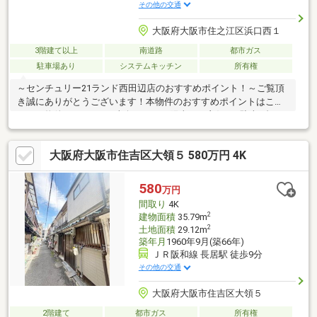
その他の交通
大阪府大阪市住之江区浜口西１
3階建て以上
南道路
都市ガス
駐車場あり
システムキッチン
所有権
～センチュリー21ランド西田辺店のおすすめポイント！～ご覧頂
き誠にありがとうございます！本物件のおすすめポイントはこち
ら！＜物件について＞■南向きのため陽当たり良好！■駐車1台可
能（車種による）■トイレ2ヵ所あり！＜立地＞■南海本線「住吉
大社」駅より徒歩約8分お気軽にお問い合わせください！＜センチ
大阪府大阪市住吉区大領５ 580万円 4K
ュリー21ランドについて＞●センチュリー21ランド西田辺店
は・・・ お客様のニーズに寄り添い、大切なお住まいのご購入
に最後まで伴走いたします！●リフォームのご相談も承っており
580
万円
ます。●不動産に関するお悩み等、なんでもお気軽にご相談くだ
間取り
4K
さいませ！
2
建物面積
35.79m
2
土地面積
29.12m
築年月
1960年9月(築66年)
ＪＲ阪和線 長居駅 徒歩9分
その他の交通
大阪府大阪市住吉区大領５
2階建て
都市ガス
所有権