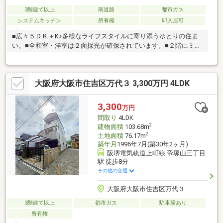
3階建て以上
南道路
都市ガス
システムキッチン
所有権
即入居可
■広々５ＤＫ＋K♪多様なライフスタイルに寄り添うゆとりの住ま
い。■全和室・洋室は２面採光が確保されています。■２階にミニ
キッチン有り。■全居室収納付き。押入もあり、大きめのお荷物
も楽々収納できます。■１階に水廻りを集約した効率的な家事動
線。時間にゆとりが生まれる間取り。■換気しやすい窓のある浴
大阪府大阪市住吉区万代３ 3,300万円 4LDK
室・洗面所・トイレ。■家事時間を短縮する食器洗乾燥機付き。■
南西向きバルコニー有り。■２０２５年7月リフォーム済のきれい
な室内。 〇トイレ２箇所、浴室、洗面台、キッチン、インター
3,300
万円
ホン等 新調 〇天井・壁クロス貼替（１階・３階和室、トイレ２
間取り
4LDK
箇所、ＤＫ、洗面所、玄関等）、畳表替え 等
2
建物面積
103.68m
2
土地面積
76.17m
築年月
1996年7月(築30年2ヶ月)
阪堺電気軌道上町線 帝塚山三丁目
駅 徒歩8分
その他の交通
大阪府大阪市住吉区万代３
3階建て以上
都市ガス
駐車場あり
所有権