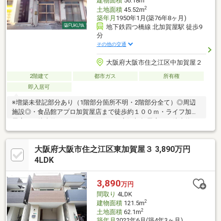
建物面積
56.18m
2
土地面積
45.52m
築年月
1950年1月(築76年8ヶ月)
地下鉄四つ橋線 北加賀屋駅 徒歩9
分
その他の交通
大阪府大阪市住之江区中加賀屋２
2階建て
都市ガス
所有権
即入居可
※増築未登記部分あり（1階部分箇所不明・2階部分全て）◎周辺
施設◎・食品館アプロ加賀屋店まで徒歩約１００ｍ・ライフ加賀
屋店まで徒歩約３５０ｍ・サンディ住之江加賀屋店まで徒歩約５
５０ｍ・ファミリーマート中加賀屋二丁目店まで徒歩約２２０
ｍ・セブンイレブン大阪東加賀屋店２丁目店まで徒歩２４０ｍ・
大阪府大阪市住之江区東加賀屋３ 3,890万円
サンドラッグ中加賀屋店まで徒歩約１４０ｍ・ウェルシア住之江
東加賀屋店まで徒歩約４００ｍ・南大阪病院まで約２７０ｍ・大
4LDK
阪市立加賀屋東小学校まで徒歩約５５０ｍ・大阪市立加賀屋中学
校まで徒歩約５５０ｍ通勤・買物・通学便利な立地！※写真中の
3,890
万円
家具等の調度品は売買対象に含まれません.
間取り
4LDK
2
建物面積
121.5m
2
土地面積
62.1m
築年月
2022年6月(築4年3ヶ月)