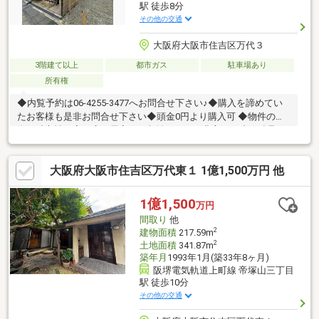
駅 徒歩8分
その他の交通
大阪府大阪市住吉区万代３
3階建て以上
都市ガス
駐車場あり
所有権
◆内覧予約は06-4255-3477へお問合せ下さい♪◆購入を諦めてい
たお客様も是非お問合せ下さい◆頭金0円より購入可 ◆物件の特
徴・独立性の高い広々居室！・収納スペース豊富・頑丈な鉄骨
造！・全室窓あり！・住環境良好◆見るだけ大歓迎◆接客対応品
質に自信があり◆夜間早朝もお気軽にご連絡ください！◆無料送
大阪府大阪市住吉区万代東１ 1億1,500万円 他
迎可「購入するか分からないけど見るだけ見たい」「他社の物件
もまとめて見てみたい」等 ご購入をご検討中のお客様にとって、
より良い条件でご購入頂く為に精一杯サポート致します不動産の
1億1,500
万円
事なら何でもお気軽にご相談下さい！
間取り
他
2
建物面積
217.59m
2
土地面積
341.87m
築年月
1993年1月(築33年8ヶ月)
阪堺電気軌道上町線 帝塚山三丁目
駅 徒歩10分
その他の交通