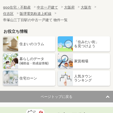
goo住宅・不動産
中古一戸建て
大阪府
大阪市
住吉区
阪堺電気軌道上町線
帝塚山三丁目駅の中古一戸建て 物件一覧
お役立ち情報
「住みたい街」
住まいのコラム
を見つけよう
暮らしのデータ
家賃相場
(補助金・助成金情報)
人気タウン
住宅ローン
ランキング
ページトップに戻る