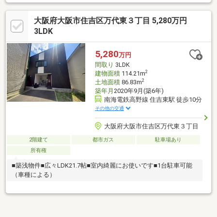
大阪府大阪市住吉区万代東３丁目 5,280万円
3LDK
5,280
万円
間取り
3LDK
2
建物面積
114.21m
2
土地面積
86.83m
築年月
2020年9月(築6年)
南海電鉄高野線 住吉東駅 徒歩10分
その他の交通
大阪府大阪市住吉区万代東３丁目
2階建て
都市ガス
駐車場あり
所有権
■築浅物件■広々LDK21.7帖■室内綺麗にお使いです■1台駐車可能
（車種による）