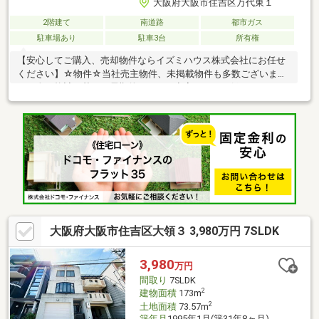
大阪府大阪市住吉区万代東１
2階建て
南道路
都市ガス
駐車場あり
駐車3台
所有権
【安心してご購入、売却物件ならイズミハウス株式会社にお任せ
ください】☆物件☆当社売主物件、未掲載物件も多数ございま
す。人口統計を基に、長期的にみても空室リスクの低いエリアに
特化しております。☆無料相談☆不動産投資をご検討されるにあ
たってお客様にどんなメリットがあるか、また、疑問点、ご不安
点などに対し丁寧にご説明致します。さらに、ご購入時のご資金
計画、ローン、節税対策についてもご説明致します。☆アフター
ケア☆ご購入後のアフターケアも当社にお任せ下さい。不動産全
般に関わるご相談も当社スタッフが分かりやすくご説明、ご対応
致します。◇まずはお気軽にお問い合わせ下さい◇
大阪府大阪市住吉区大領３ 3,980万円 7SLDK
3,980
万円
間取り
7SLDK
2
建物面積
173m
2
土地面積
73.57m
築年月
1995年1月(築31年8ヶ月)