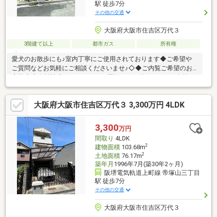
駅 徒歩7分
その他の交通
大阪府大阪市住吉区万代３
3階建て以上
都市ガス
所有権
愛犬のお散歩にも♪室内丁寧にご使用されております◆ご希望や
ご質問などお気軽にご相談くださいませ♪◇◆ご内覧ご希望のお
客様◆◇資料請求ボタンまたはお電話にてご連絡下さい。女性ス
タッフも対応可能♪◆ローン相談◆住み替え相談◆相続相談◆リ
ースバック相談◆家、土地 売却査定相談 等ポータルサイトに
大阪府大阪市住吉区万代３ 3,300万円 4LDK
は掲載していない物件情報も当社HPにて多数掲載しておりますの
で、ぜひご覧くださいませ。『センチュリー２１ シズラホー
ム』Googleで検索♪☆売却物件募集中☆即金買取強化中♪
3,300
万円
間取り
4LDK
2
建物面積
103.68m
2
土地面積
76.17m
築年月
1996年7月(築30年2ヶ月)
阪堺電気軌道上町線 帝塚山三丁目
駅 徒歩7分
その他の交通
大阪府大阪市住吉区万代３