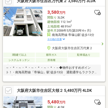
大阪府大阪市住吉区万代東２ 3,580万円 3LDK
◎Point5 「地下鉄御堂筋線『西田辺駅』徒歩約15分♪」
◇◆◇◆◇◆◇◆◇◆◇◆◇◆◇◆◇◆◇◆◇◆◇◆◇◆～
内覧予約受付中ですお気軽にお問い合わせ下さい♪ＴＥＬ：06-
3,580
万円
4701-9608（担当：佐藤）まで ●是非一度内覧をお待ちしておりま
間取り
3LDK
す
2
建物面積
112.1m
2
土地面積
48.91m
築年月
2006年5月(築20年4ヶ月)
南海高野線 帝塚山駅 徒歩13分
その他の交通
大阪府大阪市住吉区万代東２
3階建て以上
都市ガス
駐車場あり
システムキッチン
所有権
～・＊・～・＊・～・＊・～・＊・～◆物件おすすめポイン
ト！・南海高野線「帝塚山」駅 徒歩13分 通勤通学もラクラク
♪・駐車スペースが1台分ございます！ 電動シャッター付きガレ
ージ♪・ゆとりある部屋数の3LDK！ LDKは広々20帖ございます
♪・屋根裏収納あり♪・室内水回り、たいへんお綺麗です♪≪周辺
大阪府大阪市住吉区大領２ 5,480万円 4LDK
環境≫・大領小学校…徒歩8分・大領中学校…徒歩11分・ライフ…
徒歩3分・ファミリーマート…徒歩2分ハウスフリーダムは【東証
スタンダード上場企業】です。「見るだけ・聞くだけ」OK！不動
5,480
万円
産購入や住宅ローンなどお気軽にご相談ください♪
間取り
4LDK