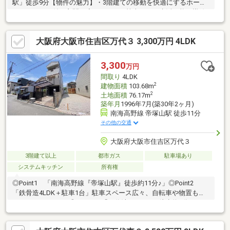
駅」徒歩9分【物件の魅力】・3階建ての移動を快適にするホーム
エレベーター付・玄関、廊下、トイレ等車いすで生活可能な導線
を確保・車3台駐車可能！・大成建設ハウジング施工「大成パルコ
ン」の注文住宅・南向き・南西角地につき陽当たりと風通し良
大阪府大阪市住吉区万代３ 3,300万円 4LDK
好・プール遊びやBBQなどおうち時間を楽しめる開放的な屋上テ
ラス付き【上場企業グループの不動産部門・なんぼや不動産】ま
ずは資料から→オレンジの【資料請求する】ボタンから！気軽に
3,300
万円
予約→赤の【見学予約する】ボタンから！電話で相談→フリーダ
間取り
4LDK
イヤル：0120-963-221（年中無休）
2
建物面積
103.68m
2
土地面積
76.17m
築年月
1996年7月(築30年2ヶ月)
南海高野線 帝塚山駅 徒歩11分
その他の交通
大阪府大阪市住吉区万代３
3階建て以上
都市ガス
駐車場あり
システムキッチン
所有権
◎Point1 「南海高野線『帝塚山駅』徒歩約11分♪」◎Point2
「鉄骨造4LDK＋駐車1台」駐車スペース広々、自転車や物置も置
くことができます♪◎Point3 「万代池まで150ｍ徒歩約2分♪」お
散歩にいかがでしょうか♪◎Point4 「周辺に生活施設が充実」、
スーパー、薬局、コンビニ、病院等充実の地域で豊かな生活を。