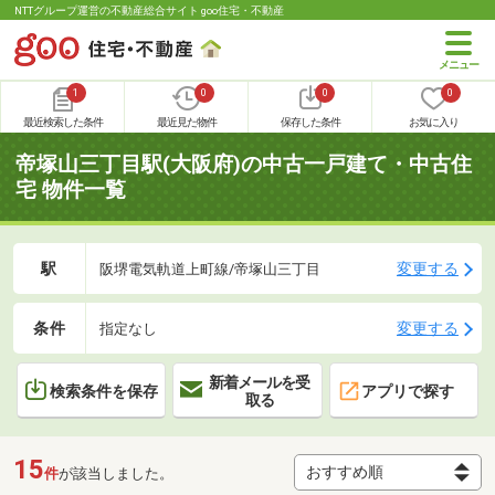
NTTグループ運営の不動産総合サイト goo住宅・不動産
1
0
0
0
最近検索した条件
最近見た物件
保存した条件
お気に入り
帝塚山三丁目駅(大阪府)の中古一戸建て・中古住
宅 物件一覧
駅
変更する
阪堺電気軌道上町線/帝塚山三丁目
条件
変更する
指定なし
新着メールを受
検索条件を保存
アプリで探す
取る
15
件
が該当しました。