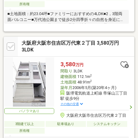
所有権
■土地面積：約23.04坪■ファミリーにおすすめの4LDK■2，3階両
面バルコニー■万代池公園まで徒歩2分四季折々の自然を身近に感
じながら、ゆったりと暮らせる住環境が魅力です。お子さまとの
お散歩や休日のリフレッシュにもおすすめです♪
大阪府大阪市住吉区万代東２丁目 3,580万円
3LDK
3,580
万円
間取り
3LDK
2
建物面積
112.1m
2
土地面積
48.91m
築年月
2006年5月(築20年4ヶ月)
阪堺電気軌道上町線 帝塚山三丁目
駅 徒歩9分
その他の交通
パノラマあり
大阪府大阪市住吉区万代東２丁目
3階建て以上
駐車場あり
システムキッチン
所有権