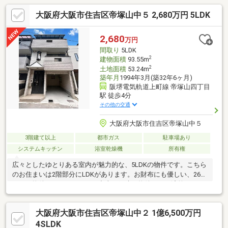
大阪府大阪市住吉区帝塚山中５ 2,680万円 5LDK
2,680
万円
間取り
5LDK
2
建物面積
93.55m
2
土地面積
53.24m
築年月
1994年3月(築32年6ヶ月)
阪堺電気軌道上町線 帝塚山四丁目
駅 徒歩4分
その他の交通
大阪府大阪市住吉区帝塚山中５
3階建て以上
都市ガス
駐車場あり
システムキッチン
浴室乾燥機
所有権
広々としたゆとりある室内が魅力的な、5LDKの物件です。こちら
のお住まいは2階部分にLDKがあります。お財布にも優しい、2680
万円の物件となっています。中古の戸建て物件は、経済的なメリ
ットが大きいのが特徴です。建物面積が93.55㎡と十分な広さでゆ
ったりと生活できるのではないのでしょうか。浴室は冷めた湯を
大阪府大阪市住吉区帝塚山中２ 1億6,500万円
再び沸かせる追焚機能が付いています。浴室乾燥機付きの物件
は、乾燥機で浴室を乾燥させることができるのでカビの繁殖を防
4SLDK