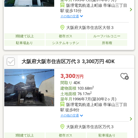
阪堺電気軌道上町線 帝塚山三丁目
駅 徒歩13分
その他の交通
大阪府大阪市住吉区大領３
3階建て以上
都市ガス
ルーフバルコニー
駐車場あり
システムキッチン
所有権
大阪府大阪市住吉区万代３ 3,300万円 4DK
3,300
万円
間取り
4DK
2
建物面積
103.68m
2
土地面積
76.17m
築年月
1996年7月(築30年2ヶ月)
阪堺電気軌道上町線 帝塚山三丁目
駅 徒歩8分
その他の交通
大阪府大阪市住吉区万代３
3階建て以上
都市ガス
駐車場あり