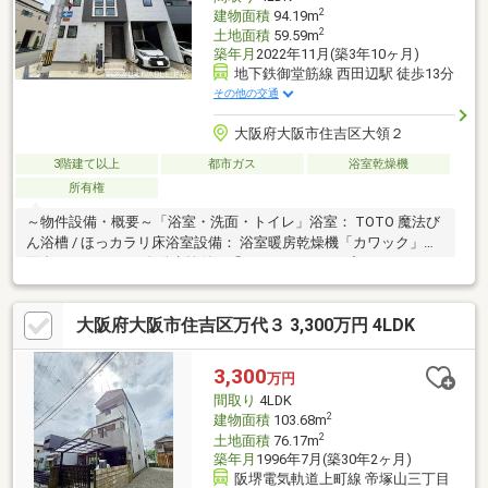
2
建物面積
94.19m
2
土地面積
59.59m
築年月
2022年11月(築3年10ヶ月)
地下鉄御堂筋線 西田辺駅 徒歩13分
その他の交通
大阪府大阪市住吉区大領２
3階建て以上
都市ガス
浴室乾燥機
所有権
～物件設備・概要～「浴室・洗面・トイレ」浴室： TOTO 魔法び
ん浴槽 / ほっカラリ床浴室設備： 浴室暖房乾燥機「カワック」洗
面台： タッチレス自動水栓付き「キッチン」タイプ： システムキ
ッチンキッチン設備： 食器洗い乾燥機 「セキュリティ・スマート
設備」玄関キー： 非接触式スマートコントロールキー「ピタット
大阪府大阪市住吉区万代３ 3,300万円 4LDK
key」窓シャッター： リモコン式電動シャッター雨戸来客対応：
カラーモニター付きインターホン「室内設備・構造」採光・断
熱： 複層ガラス（ペアガラス）給湯システム： 高効率ガス給湯器
3,300
万円
「ECOジョーズ」収納： 床下収納あり※引き渡し2027年3月以降
間取り
4LDK
2
建物面積
103.68m
2
土地面積
76.17m
築年月
1996年7月(築30年2ヶ月)
阪堺電気軌道上町線 帝塚山三丁目