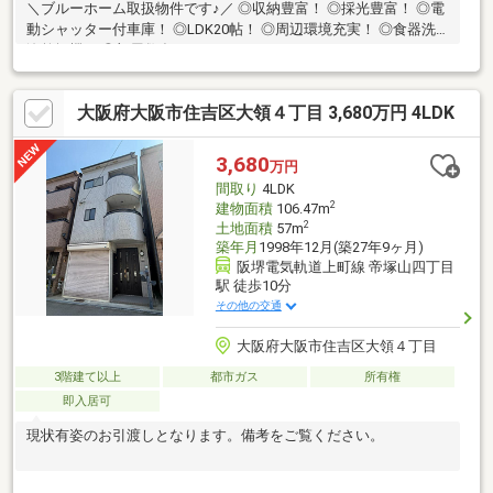
＼ブルーホーム取扱物件です♪／ ◎収納豊富！ ◎採光豊富！ ◎電
動シャッター付車庫！ ◎LDK20帖！ ◎周辺環境充実！ ◎食器洗
浄乾燥機！ ◎部屋数多め！
大阪府大阪市住吉区大領４丁目 3,680万円 4LDK
3,680
万円
間取り
4LDK
2
建物面積
106.47m
2
土地面積
57m
築年月
1998年12月(築27年9ヶ月)
阪堺電気軌道上町線 帝塚山四丁目
駅 徒歩10分
その他の交通
大阪府大阪市住吉区大領４丁目
3階建て以上
都市ガス
所有権
即入居可
現状有姿のお引渡しとなります。備考をご覧ください。