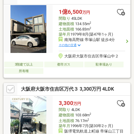
ぐことに役立ちます。
1億6,500
万円
間取り
4SLDK
2
建物面積
134.55m
2
土地面積
166.83m
築年月
1979年8月(築47年1ヶ月)
南海高野線 帝塚山駅 徒歩4分
その他の交通
大阪府大阪市住吉区帝塚山中２
3階建て以上
都市ガス
駐車場あり
所有権
大阪府大阪市住吉区万代３ 3,300万円 4LDK
3,300
万円
間取り
4LDK
2
建物面積
103.68m
2
土地面積
76.17m
築年月
1996年7月(築30年2ヶ月)
阪堺電気軌道上町線 帝塚山三丁目