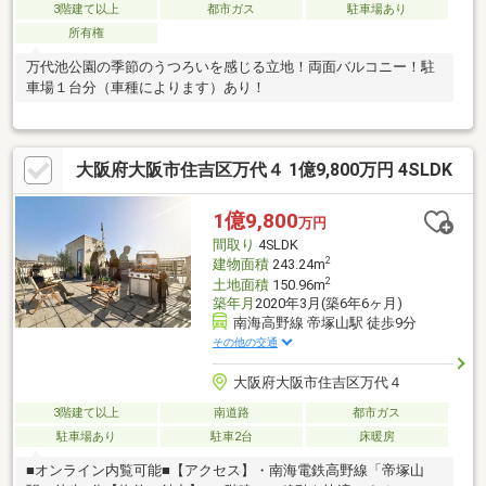
3階建て以上
都市ガス
駐車場あり
所有権
万代池公園の季節のうつろいを感じる立地！両面バルコニー！駐
車場１台分（車種によります）あり！
大阪府大阪市住吉区万代４ 1億9,800万円 4SLDK
1億9,800
万円
間取り
4SLDK
2
建物面積
243.24m
2
土地面積
150.96m
築年月
2020年3月(築6年6ヶ月)
南海高野線 帝塚山駅 徒歩9分
その他の交通
大阪府大阪市住吉区万代４
3階建て以上
南道路
都市ガス
駐車場あり
駐車2台
床暖房
■オンライン内覧可能■【アクセス】・南海電鉄高野線「帝塚山