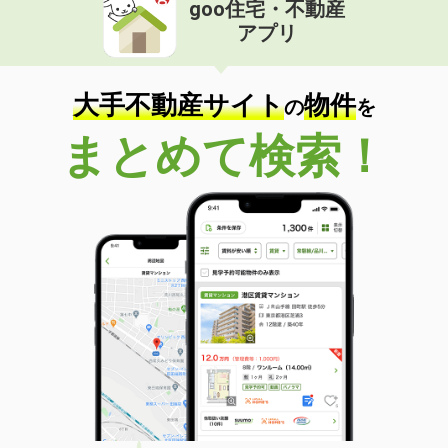
goo住宅・不動産
アプリ
大手不動産サイト
物件
の
を
まとめて検索！