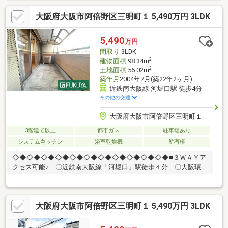
ｍ）・大阪市御堂筋線 天王寺 徒歩 ９分（約７１８ｍ）・
大阪府大阪市阿倍野区三明町１ 5,490万円 3LDK
あべのハルカス 徒歩１０分（約８００ｍ）・阪急オ
アシスあべの店 徒歩 ４分（約２５０ｍ）・大阪市立常盤
小学校 徒歩 ６分（約４５０ｍ）・大阪市立文の里中学
5,490
万円
校 徒歩 ５分（約３５０ｍ）
間取り
3LDK
2
建物面積
98.34m
2
土地面積
56.02m
築年月
2004年7月(築22年2ヶ月)
近鉄南大阪線 河堀口駅 徒歩4分
その他の交通
大阪府大阪市阿倍野区三明町１
3階建て以上
都市ガス
駐車場あり
システムキッチン
浴室乾燥機
所有権
◇◆◇◆◇◆◇◆◇◆◇◆◇◆◇◆◇◆◇◆◇◆■３ＷＡＹア
クセス可能♪ 〇近鉄南大阪線「河堀口」駅徒歩４分 〇大阪環状
線「天王寺」駅徒歩９分 〇大阪メトロ御堂筋線「天王寺」駅徒
歩９分■鉄骨造３階建、車庫付３ＬＤＫ■浴室乾燥機・食洗器付♪■
全居室６帖以上の広さ♪・小・中学校が徒歩１０分圏内の立地です
大阪府大阪市阿倍野区三明町１ 5,490万円 3LDK
♪大阪市立常盤小学校：徒歩6分（450ｍ）大阪市立文の里中学
校：徒歩5分（350ｍ）・生活に便利な施設が周辺には充実してい
ます♪〇阪急オアシスあべの店：徒歩4分（250ｍ）〇セブンイレ