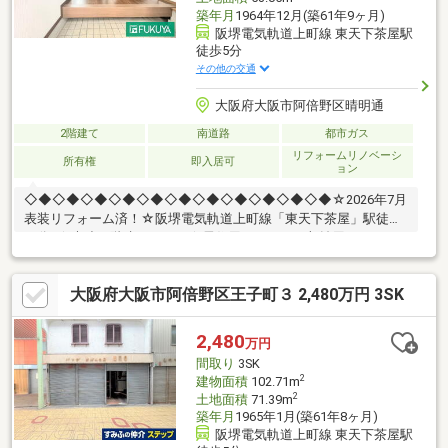
築年月
1964年12月(築61年9ヶ月)
阪堺電気軌道上町線 東天下茶屋駅
徒歩5分
その他の交通
大阪府大阪市阿倍野区晴明通
2階建て
南道路
都市ガス
リフォームリノベーシ
所有権
即入居可
ョン
◇◆◇◆◇◆◇◆◇◆◇◆◇◆◇◆◇◆◇◆◇◆☆2026年7月
表装リフォーム済！☆阪堺電気軌道上町線「東天下茶屋」駅徒歩
５分♪☆木造２階建、４ＤＫ☆居住用はもちろん収益用として
も いかがでしょうか♪・スーパーやコンビニ、ドラッグストアな
ど生活に便利な施設が周辺には充実しています♪〇デイリーカナー
大阪府大阪市阿倍野区王子町３ 2,480万円 3SK
ト晴明通店：徒歩2分（110ｍ）〇セブンイレブン大阪阿倍野元町
店：徒歩7分 （500ｍ）〇ダイコクドラッグ天下茶屋駅前店：徒
歩14分 （1090ｍ）
2,480
万円
◇◆◇◆◇◆◇◆◇◆◇◆◇◆◇◆◇◆◇◆◇◆
間取り
3SK
2
建物面積
102.71m
2
土地面積
71.39m
築年月
1965年1月(築61年8ヶ月)
阪堺電気軌道上町線 東天下茶屋駅