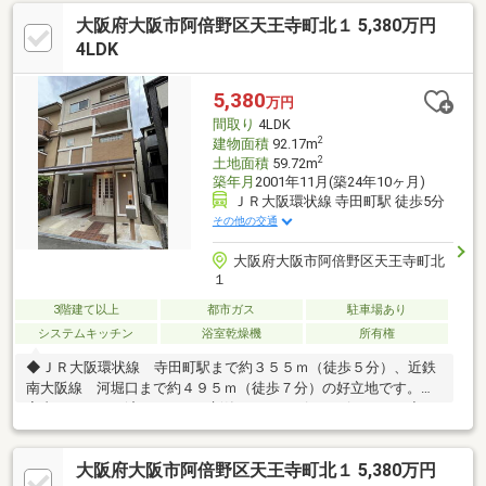
歩4分！《物件のポイント》■令和8年5月にリフォーム済み！■平
大阪府大阪市阿倍野区天王寺町北１ 5,380万円
成13年建築の戸建！■３沿線利用可能・各駅徒歩10分圏内の好立
地です！■専有面積92.17㎡の4LDKです♪■段差のないフラット設
4LDK
計！※ご内覧予約は無料通話0120-107-968がスムーズです♪※当社
では他社様掲載物件もまとめてご案内可能です♪
5,380
万円
間取り
4LDK
2
建物面積
92.17m
2
土地面積
59.72m
築年月
2001年11月(築24年10ヶ月)
ＪＲ大阪環状線 寺田町駅 徒歩5分
その他の交通
大阪府大阪市阿倍野区天王寺町北
１
3階建て以上
都市ガス
駐車場あり
システムキッチン
浴室乾燥機
所有権
◆ＪＲ大阪環状線 寺田町駅まで約３５５ｍ（徒歩５分）、近鉄
南大阪線 河堀口まで約４９５ｍ（徒歩７分）の好立地です。◆
室内リフォーム済みにつき、新築みたいにピッカピカです。◆２
００１年（平成１３年）１１月建築の鉄骨造３階建。◆南向きバ
ルコニーが２・３階にあり、陽当り・通風良好です。【令和８年
大阪府大阪市阿倍野区天王寺町北１ 5,380万円
５月リフォーム済み】●システムキッチン・浴室ユニットバス・