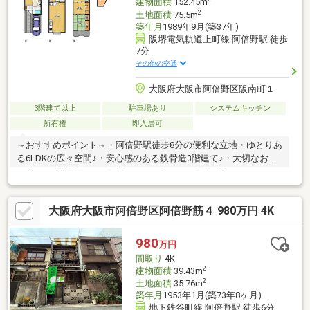
建物面積
152.45m
2
土地面積
75.5m
築年月
1989年9月(築37年)
阪堺電気軌道上町線 阿倍野駅 徒歩
7分
その他の交通
大阪府大阪市阿倍野区阪南町１
3階建て以上
駐車場あり
システムキッチン
所有権
即入居可
～おすすめポイント～・阿倍野駅徒歩8分の便利な立地・ゆとりあ
る6LDKの広々空間♪・安心感のある鉄骨造3階建て♪・大切なお車
を守れる車庫付き！・各階にトイレ有り！・屋根裏収あり！・ご
家族みんなで快適に暮らせる間取り♪・周辺には生活施設が整った
住みやすい環境♪～周辺環境～・スーパーまで徒歩約9分・コンビ
大阪府大阪市阿倍野区阿倍野筋４ 980万円 4K
ニまで徒歩約4分・苗代小学校 徒歩約8分ハルカスやキューズモ
ールも徒歩12分圏内と便利♪ぜひ一度ご覧になってみませんか♪住
宅ローンなどの資金計画もお気軽にご相談ください！お問合せお
980
万円
待ちしております!!
間取り
4K
2
建物面積
39.43m
2
土地面積
35.76m
築年月
1953年1月(築73年8ヶ月)
地下鉄谷町線 阿倍野駅 徒歩6分