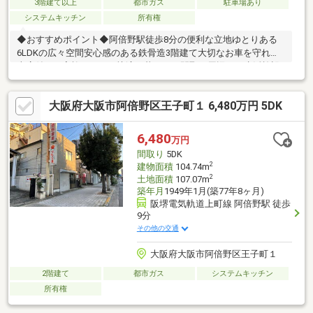
3階建て以上
都市ガス
駐車場あり
システムキッチン
所有権
◆おすすめポイント◆阿倍野駅徒歩8分の便利な立地ゆとりある
6LDKの広々空間安心感のある鉄骨造3階建て大切なお車を守れる
車庫付きご家族みんなで快適に暮らせる間取り周辺には生活施設
が整った住みやすい環境◆周辺環境◆苗代小学校 徒歩８分阿倍
野中学校 徒歩２０分◆支払い例◆４，８３０万円 お借入れの
大阪府大阪市阿倍野区王子町１ 6,480万円 5DK
場合返済年数５０年 実行金利０．８９％月々返済額：９９，
７６４円ご検討の参考にしてください♪
6,480
万円
間取り
5DK
2
建物面積
104.74m
2
土地面積
107.07m
築年月
1949年1月(築77年8ヶ月)
阪堺電気軌道上町線 阿倍野駅 徒歩
9分
その他の交通
大阪府大阪市阿倍野区王子町１
2階建て
都市ガス
システムキッチン
所有権