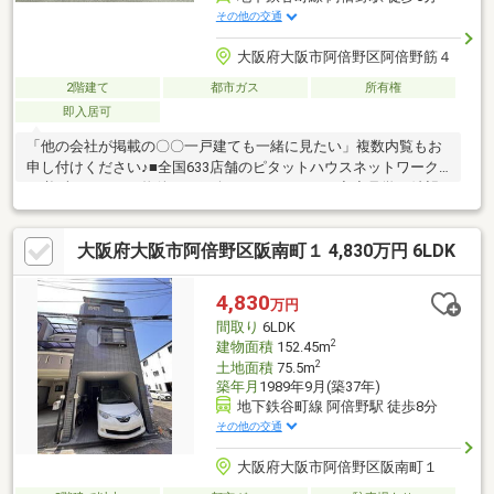
その他の交通
大阪府大阪市阿倍野区阿倍野筋４
2階建て
都市ガス
所有権
即入居可
「他の会社が掲載の〇〇一戸建ても一緒に見たい」複数内覧もお
申し付けください♪■全国633店舗のピタットハウスネットワーク
で必ずぴったりな物件をご紹介させて頂きます■◆◆見学ご希望
のお客様◆◆いつでもお気軽にお問合せください♪◆◆住宅ロー
ン審査に不安のある方◆◆是非当社にご相談を！！お役に立ちま
大阪府大阪市阿倍野区阪南町１ 4,830万円 6LDK
す！！■ご自宅のお迎えはもちろん、最寄りの駅などご指定での
お待ち合わせも可能です♪ お客様のご条件をお聞かせいただけれ
ば他の物件や周辺環境も一緒にご案内させていただきます！■是
4,830
万円
非一度お問い合わせください■
間取り
6LDK
2
建物面積
152.45m
2
土地面積
75.5m
築年月
1989年9月(築37年)
地下鉄谷町線 阿倍野駅 徒歩8分
その他の交通
大阪府大阪市阿倍野区阪南町１