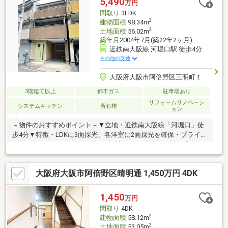
5,490
万円
ブン天王寺三明町店：徒歩4分（280ｍ）〇スギドラッグあべの
間取り
3LDK
店：徒歩4分（316ｍ）
2
建物面積
98.34m
2
土地面積
56.02m
築年月
2004年7月(築22年2ヶ月)
近鉄南大阪線 河堀口駅 徒歩4分
その他の交通
大阪府大阪市阿倍野区三明町１
3階建て以上
都市ガス
駐車場あり
リフォームリノベーシ
システムキッチン
所有権
ョン
－物件のおすすめポイント－▼立地・近鉄南大阪線「河堀口」徒
歩4分▼特徴・LDKに3面採光、各洋室に2面採光を確保・プライバ
シーが保たれやすい2階リビング設計・LDを見渡せる対面式キッ
チン、食洗機付・洗面室に勝手口有・全居室に収納付・2階・3階
にバルコニー設置・令和6年3月にトイレ(便座・温水洗浄便座)・
大阪府大阪市阿倍野区晴明通 1,450万円 4DK
CF新調・屋根付駐車場1台分有(車種による)▼設備・1日の疲れを
癒す浴室は1616サイズ▼周辺環境・阪急オアシスあべの店 徒歩4
分(約250m)■ ご希望の住まい探しをお手伝いします
1,450
万円
━━━━━・・・物件の詳細・ご相談はお気軽にお問い合わせく
間取り
4DK
ださい。
2
建物面積
58.12m
2
土地面積
53.05m