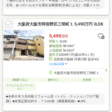
－物件のおすすめポイント－▼特徴・ルーフバルコニーから四天
王寺、あべのハルカスを望める眺望有(天候による)・大阪メトロ
谷町線「四天王寺前夕陽ヶ丘」駅 徒歩３分・北東角地につき通風
良好▼2005年10月内装リフォーム・増改築履歴【交換】キッチ
ン、浴室、洗面化粧台 等【その他】3階東側洋室・4階増築、ルー
大阪府大阪市阿倍野区三明町１ 5,490万円 3LDK
フバルコニー造作、床・クロス張替(全室) 他※2005年10月 増築未
登記1階車庫部分3階洋室部分4階納戸・廊下部分※容積率は前面道
路幅員により240％に制限■ ご希望の住まい探しをお手伝いします
5,490
万円
━━━━━・・・物件の詳細・ご相談はお気軽にお問合わせくだ
間取り
3LDK
さい。
2
建物面積
98.34m
2
土地面積
56.02m
築年月
2004年7月(築22年2ヶ月)
近鉄南大阪線 河堀口駅 徒歩4分
その他の交通
大阪府大阪市阿倍野区三明町１
3階建て以上
都市ガス
所有権
リフォームリノベーシ
ョン
■令和６年３月内装リフォーム済（トイレ・クッションフロア新
調）■未登記部分約９．７２m2有（屋根裏収納）■LIFE
INFORMATION・近鉄南大阪線 河堀口駅 徒歩 ４分（約２９
５ｍ）・大阪環状線 天王寺駅 徒歩 ９分（約７１９