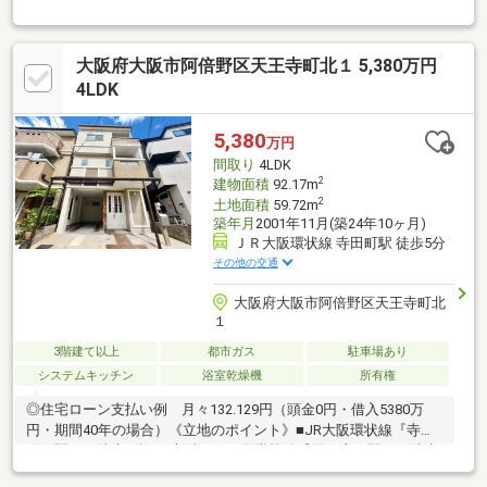
配置・食洗機搭載のシステムキッチン・室内随所に収納スペース
を確保・多用途に利用可能なロフト付▼2026年5月室内リフォー
ム済【新調】キッチン、UB、 トイレ 等【張替】全室クロス(壁・
大阪府大阪市阿倍野区天王寺町北１ 5,380万円
天井) 等【その他】ハウスクリーニング 他▼周辺環境・万代天王
寺店 徒歩3分(約200m)・大阪市立高松小学校 徒歩5分(約350m)■
4LDK
ご希望の住まい探しをお手伝いします ━━━━━・・・物件の詳
細・ご相談はお気軽にお問い合わせください。
5,380
万円
間取り
4LDK
2
建物面積
92.17m
2
土地面積
59.72m
築年月
2001年11月(築24年10ヶ月)
ＪＲ大阪環状線 寺田町駅 徒歩5分
その他の交通
大阪府大阪市阿倍野区天王寺町北
１
3階建て以上
都市ガス
駐車場あり
システムキッチン
浴室乾燥機
所有権
◎住宅ローン支払い例 月々132.129円（頭金0円・借入5380万
円・期間40年の場合）《立地のポイント》■JR大阪環状線『寺田
町』駅まで徒歩5分！■大阪メトロ御堂筋線『天王寺』駅まで徒歩
10分！■近鉄南大阪線『河堀口駅』徒歩9分！■高松小学校まで徒