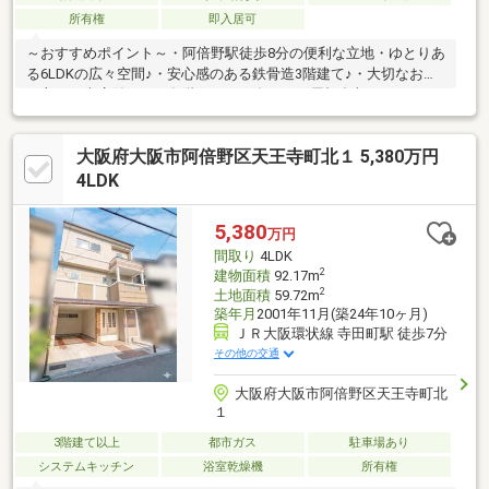
所有権
即入居可
～おすすめポイント～・阿倍野駅徒歩8分の便利な立地・ゆとりあ
る6LDKの広々空間♪・安心感のある鉄骨造3階建て♪・大切なお車
を守れる車庫付き！・各階にトイレ有り！・屋根裏収あり！・ご
家族みんなで快適に暮らせる間取り♪・周辺には生活施設が整った
住みやすい環境♪～周辺環境～・スーパーまで徒歩約9分・コンビ
大阪府大阪市阿倍野区天王寺町北１ 5,380万円
ニまで徒歩約4分・苗代小学校 徒歩約8分ハルカスやキューズモ
ールも徒歩12分圏内と便利♪ぜひ一度ご覧になってみませんか♪住
4LDK
宅ローンなどの資金計画もお気軽にご相談ください！お問合せお
待ちしております!!
5,380
万円
間取り
4LDK
2
建物面積
92.17m
2
土地面積
59.72m
築年月
2001年11月(築24年10ヶ月)
ＪＲ大阪環状線 寺田町駅 徒歩7分
その他の交通
大阪府大阪市阿倍野区天王寺町北
１
3階建て以上
都市ガス
駐車場あり
システムキッチン
浴室乾燥機
所有権