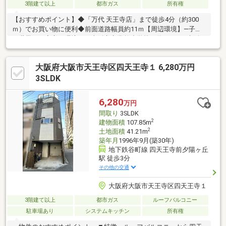
3階建て以上
都市ガス
所有権
【おすすめポイント】◆「万代 天王寺店」まで徒歩4分（約300
ｍ）でお買い物に便利◆前面道路幅員約11ｍ【周辺環境】―子育
て世帯にも安心の環境－・大阪市立常盤小学校 約500ｍ・大阪
市立文の里中学校 約270ｍ―ちょっとしたお買い物に便利―・万
代天王寺店 約300ｍ・阪急オアシスあべの店 約400ｍ・セブン
大阪府大阪市天王寺区四天王寺１ 6,280万円
イレブン阿倍野高松店 約270ｍ・スギ薬局林寺店 約700ｍ・ホ
ームセンターコーナン天王寺店 約290ｍ
3SLDK
6,280
万円
間取り
3SLDK
2
建物面積
107.85m
2
土地面積
41.21m
築年月
1996年9月(築30年)
地下鉄谷町線 四天王寺前夕陽ヶ丘
駅 徒歩3分
その他の交通
大阪府大阪市天王寺区四天王寺１
3階建て以上
都市ガス
ルーフバルコニー
駐車場あり
システムキッチン
所有権