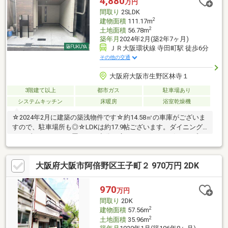
4,880
万円
しております♪
間取り
2SLDK
2
建物面積
111.17m
2
土地面積
56.78m
築年月
2024年2月(築2年7ヶ月)
ＪＲ大阪環状線 寺田町駅 徒歩6分
その他の交通
大阪府大阪市生野区林寺１
3階建て以上
都市ガス
駐車場あり
システムキッチン
床暖房
浴室乾燥機
☆2024年2月に建築の築浅物件です☆約14.58㎡の車庫がございま
すので、駐車場所も◎☆LDKは約17.9帖ございます。ダイニング
テーブルやソファを置いても充分な広さがございます☆シンプル
な長方形型のダイニングは工夫次第で色々なレイアウトをお楽し
み頂けますね☆リビング階段の為自然とご家族と顔を合わせるよ
大阪府大阪市阿倍野区王子町２ 970万円 2DK
うになり、お互いの様子が分かりますね☆各居室に収納スペース
がございます。1階と3階には納戸がある為、収納場所に困りませ
ん☆キッチンはうれしいシステムキッチン。食洗機もある為、家
970
万円
事の時短も◎☆トイレは1階、2階にございます。混み合う朝も安
間取り
2DK
心ですね
2
建物面積
57.56m
2
土地面積
35.96m