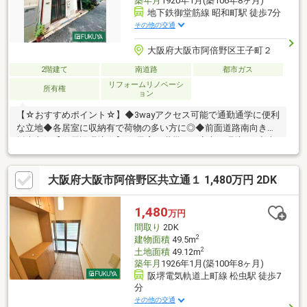
築年月
1920年1月(築106年8ヶ月)
地下鉄御堂筋線 昭和町駅 徒歩7分
その他の交通
大阪府大阪市阿倍野区王子町２
2階建て
南道路
都市ガス
リフォームリノベーシ
所有権
ョン
【☆おすすめポイント☆】◆3wayアクセス可能で通勤通学に便利
な立地◆各居室に収納有で荷物の多い方に◎◆前面道路南向きで
採光良好【☆周辺環境☆】―♪子育て世帯にも安心の環境♪－◆大
阪市立阿倍野小学校 約150ｍ◆大阪市立阿倍野中学校 約950ｍ
―♪ちょっとしたお買い物に便利♪―◆ライフ昭和町駅前店 約700
大阪府大阪市阿倍野区共立通１ 1,480万円 2DK
ｍ◆セブンイレブン大阪阿倍野元町店 約250ｍ◆ファミリーマ
ート阿倍野王子町店 約350ｍ◆ココカラファイン昭和町店 約
500ｍ
1,480
万円
間取り
2DK
2
建物面積
49.5m
2
土地面積
49.12m
築年月
1926年1月(築100年8ヶ月)
阪堺電気軌道上町線 松虫駅 徒歩7
分
その他の交通