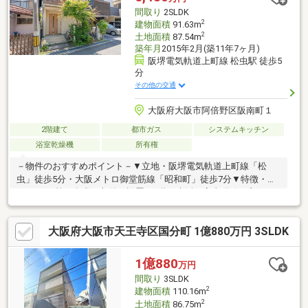
間取り
2SLDK
2
建物面積
91.63m
2
土地面積
87.54m
築年月
2015年2月(築11年7ヶ月)
阪堺電気軌道上町線 松虫駅 徒歩5
分
その他の交通
大阪府大阪市阿倍野区阪南町１
2階建て
都市ガス
システムキッチン
浴室乾燥機
所有権
－物件のおすすめポイント－▼立地・阪堺電気軌道上町線「松
虫」徒歩5分・大阪メトロ御堂筋線「昭和町」徒歩7分▼特徴・
SIC・WIC等、多彩な収納を設置・1階は生活・家事動線が良好な
回遊性のある間取り・多用途に利用可能なサービススペース付・
ガーデニングも楽しめるお庭を南側に配置▼設備・食器洗乾燥
大阪府大阪市天王寺区国分町 1億880万円 3SLDK
機・浴室乾燥機・タンクレストイレ▼周辺環境・イズミヤ昭和町
店 徒歩5分(約400m)・苗代小学校 徒歩5分(約350m)・阪南中公園
徒歩4分(約300m)■ ご希望の住まい探しをお手伝いします
1億880
万円
━━━━━・・・物件の詳細・ご相談はお気軽にお問い合わせく
間取り
3SLDK
ださい。
2
建物面積
110.16m
2
土地面積
86.75m