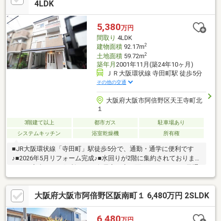
洗濯パン新調。●フロアタイル・クロス全て・ＣＦ張替。●畳表
4LDK
替、襖・障子張替。●ダウンライト新設、ＴＶモニター付きイン
ターホン・ポスト新調。●室内一部塗装、網戸一部張替。●ハウス
5,380
万円
クリーニング等。
間取り
4LDK
2
建物面積
92.17m
2
土地面積
59.72m
築年月
2001年11月(築24年10ヶ月)
ＪＲ大阪環状線 寺田町駅 徒歩5分
その他の交通
大阪府大阪市阿倍野区天王寺町北
１
3階建て以上
都市ガス
駐車場あり
システムキッチン
浴室乾燥機
所有権
■JR大阪環状線「寺田町」駅徒歩5分で、通勤・通学に便利です
♪■2026年5月リフォーム完成♪■水回りが2階に集約されております
ので、家事などに便利です♪■各居室が窓に面しているので、風通
しの良いお部屋になっております♪■駐車スペース付き♪
大阪府大阪市阿倍野区阪南町１ 6,480万円 2SLDK
6,480
万円