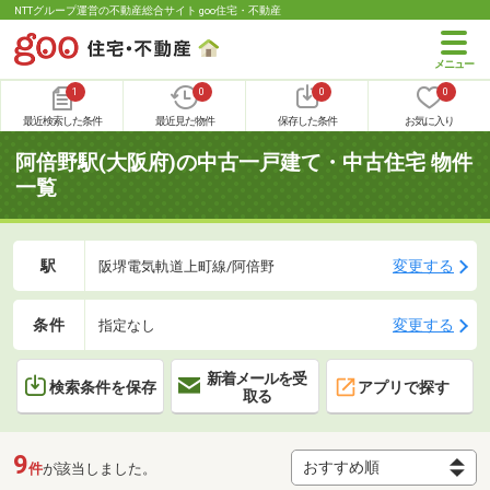
NTTグループ運営の不動産総合サイト goo住宅・不動産
1
0
0
0
最近検索した条件
最近見た物件
保存した条件
お気に入り
阿倍野駅(大阪府)の中古一戸建て・中古住宅 物件
一覧
駅
変更する
阪堺電気軌道上町線/阿倍野
条件
変更する
指定なし
新着メールを受
検索条件を保存
アプリで探す
取る
9
件
が該当しました。