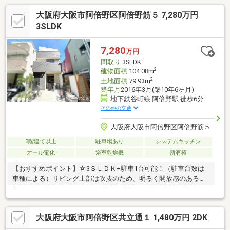
大阪府大阪市阿倍野区阿倍野筋５ 7,280万円
3SLDK
7,280
万円
間取り
3SLDK
2
建物面積
104.08m
2
土地面積
79.93m
築年月
2016年3月(築10年6ヶ月)
地下鉄谷町線 阿倍野駅 徒歩6分
その他の交通
大阪府大阪市阿倍野区阿倍野筋５
3階建て以上
駐車場あり
システムキッチン
オール電化
浴室乾燥機
所有権
【おすすめポイント】☆3ＳＬＤＫ+駐車1台可能！（駐車台数は
車種による）リビング上部は吹抜のため、明るく開放感のあるお
家です☆1階リビングなので、玄関が近く、お買い物後の導線も
便利☆リビングは床暖房付！乾燥しにくく、ホコリを巻き上げに
くい暖房機器なので小さなお子様やペットが一緒でも安心です☆
大阪府大阪市阿倍野区共立通１ 1,480万円 2DK
キッチンは食洗器付で忙しい家事のサポートも◎☆雨の日の洗濯
も安心な浴室乾燥機付☆トイレは2か所あるので忙しい朝の時間