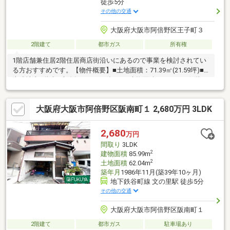
徒歩5分
その他の交通
大阪府大阪市阿倍野区王子町３
2階建て
都市ガス
所有権
1階店舗兼住居2階住居商店街沿いにあるので事業を検討されてい
る方おすすめです。【物件概要】■土地面積：71.39㎡(21.59坪)■
木造地上2階建■建築年月：1965年1月■建物面積：102.71㎡(1階
57.70㎡、2階45.01㎡)■間取り：3ＳＫ【交通アクセス】■阪堺電気
軌道上町線「東天下茶屋」駅徒歩5分■大阪メトロ御堂筋線「昭和
大阪府大阪市阿倍野区阪南町１ 2,680万円 3LDK
町」駅徒歩12分
2,680
万円
間取り
3LDK
2
建物面積
85.99m
2
土地面積
62.04m
築年月
1986年11月(築39年10ヶ月)
地下鉄谷町線 文の里駅 徒歩5分
その他の交通
大阪府大阪市阿倍野区阪南町１
2階建て
都市ガス
駐車場あり