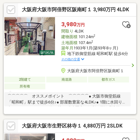
大阪府大阪市阿倍野区阪南町１ 3,980万円 4LDK
3,980
万円
間取り
4LDK
2
建物面積
101.24m
2
土地面積
107.4m
築年月
1933年1月(築93年8ヶ月)
地下鉄御堂筋線 昭和町駅 徒歩6分
その他の交通
大阪府大阪市阿倍野区阪南町１
2階建て
南道路
都市ガス
所有権
⌒⌒⌒⌒⌒ オススメポイント ⌒⌒⌒⌒⌒● 大阪市御堂筋線
「昭和町」駅まで徒歩6分♪● 部屋数豊富な4LDK♪● 1階に水回り集
中しております♪● LDK約20帖♪● 徒歩圏内に便利な周辺環境揃っ
てます♪＼☆ 現地案内お気軽にお問い合わせ下さい ☆／
⌒⌒⌒⌒⌒⌒⌒ 周辺環境 ⌒⌒⌒⌒⌒⌒⌒● デイリーカナート
大阪府大阪市生野区林寺１ 4,880万円 2SLDK
イズミヤ昭和町店：徒歩6分● ファミリーマート阿倍野王子町店：
徒歩6分● ココカラファイン昭和町店：徒歩5分● 阿倍野郵便局：
徒歩5分物件詳細などお気軽にご相談下さい。ご連絡心よりお待ち