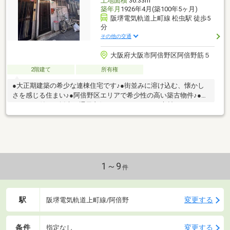
土地面積
36.33m
築年月
1926年4月(築100年5ヶ月)
阪堺電気軌道上町線 松虫駅 徒歩5
分
その他の交通
大阪府大阪市阿倍野区阿倍野筋５
2階建て
所有権
●大正期建築の希少な連棟住宅です♪●街並みに溶け込む、懐かし
さを感じる住まい♪●阿倍野区エリアで希少性の高い築古物件♪●バ
ルコニー付きで採光・通風良好♪●リノベーション素材におすすめ
♪●あべのベルタまで徒歩10分♪●セブンイレブン大阪阿倍野筋5丁
目店徒歩2分♪●マナ乳児保育園まで徒歩5分●私立大谷中学校まで
徒歩10分●大阪市立丸山小学校まで徒歩6分●大阪商工信用金庫阿
倍野支店まで徒歩6分●ゆうちょ銀行阿倍野店まで徒歩12分●大阪
府阿倍野警察署まで徒歩3分
1～9
件
駅
変更する
阪堺電気軌道上町線/阿倍野
条件
変更する
指定なし