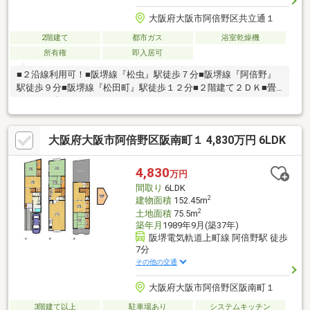
大阪府大阪市阿倍野区共立通１
2階建て
都市ガス
浴室乾燥機
所有権
即入居可
■２沿線利用可！■阪堺線『松虫』駅徒歩７分■阪堺線『阿倍野』
駅徒歩９分■阪堺線『松田町』駅徒歩１２分■２階建て２ＤＫ■畳
スペース有り＝＝＝＝＝＝＝＝＝＝＝＝＝＝＝＝＝＝＝＝＝＝＝
＝＝＝■周辺環境充実○デイリーカナート晴明通店…約８６７ｍ〇
セブンイレブン大阪阿倍野筋５丁目店…約３７７ｍ〇大阪阿倍野
大阪府大阪市阿倍野区阪南町１ 4,830万円 6LDK
筋郵便局…約４８４ｍ〇聖天山公園…約６０７ｍ
4,830
万円
間取り
6LDK
2
建物面積
152.45m
2
土地面積
75.5m
築年月
1989年9月(築37年)
阪堺電気軌道上町線 阿倍野駅 徒歩
7分
その他の交通
大阪府大阪市阿倍野区阪南町１
3階建て以上
駐車場あり
システムキッチン