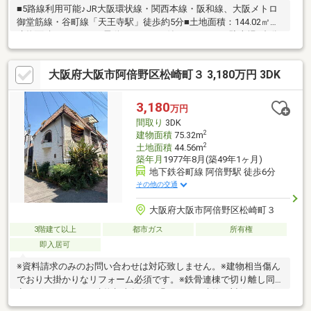
■5路線利用可能♪JR大阪環状線・関西本線・阪和線、大阪メトロ
御堂筋線・谷町線「天王寺駅」徒歩約5分■土地面積：144.02㎡
建物面積：142.42㎡■電動シャッター付きガレージ 駐車場2台分
あり（サイズ制限あり）■LDK約22.5帖
大阪府大阪市阿倍野区松崎町３ 3,180万円 3DK
3,180
万円
間取り
3DK
2
建物面積
75.32m
2
土地面積
44.56m
築年月
1977年8月(築49年1ヶ月)
地下鉄谷町線 阿倍野駅 徒歩6分
その他の交通
大阪府大阪市阿倍野区松崎町３
3階建て以上
都市ガス
所有権
即入居可
※資料請求のみのお問い合わせは対応致しません。※建物相当傷ん
でおり大掛かりなリフォーム必須です。※鉄骨連棟で切り離し同
意ございません。※建物相当年数経過しており建物に対価はござ
いません。※古家付き土地売買になります。