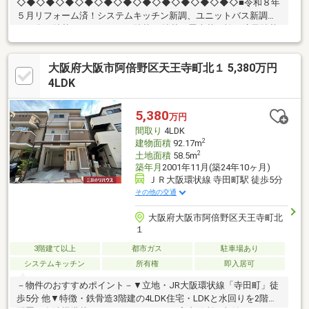
◇◆◇◆◇◆◇◆◇◆◇◆◇◆◇◆◇◆◇◆◇◆◇■令和８年
５月リフォーム済！システムキッチン新調、ユニットバス新調ク
ロス全て貼替、フロアタイル貼替CF貼替、畳表替、襖・障子貼替
等■大阪環状線「寺田町」駅徒歩５分■車庫付鉄骨造３階建■４Ｌ
ＤＫ＋ロフト■２階に水廻りが集約♪■食洗器・浴室乾燥機付♪・ス
大阪府大阪市阿倍野区天王寺町北１ 5,380万円
ーパーやコンビニ、ドラッグストアなど生活に便利な施設が周辺
には充実しています♪〇万代天王寺店：徒歩6分（440ｍ）〇セブ
4LDK
ンイレブン阿倍野高松店：徒歩4分（270ｍ）〇ダイコクドラッグ
寺田町駅前店：徒歩7分 （500ｍ）
5,380
万円
◇◆◇◆◇◆◇◆◇◆◇◆◇◆◇◆◇◆◇◆◇◆◇
間取り
4LDK
2
建物面積
92.17m
2
土地面積
58.5m
築年月
2001年11月(築24年10ヶ月)
ＪＲ大阪環状線 寺田町駅 徒歩5分
その他の交通
大阪府大阪市阿倍野区天王寺町北
１
3階建て以上
都市ガス
駐車場あり
システムキッチン
所有権
即入居可
－物件のおすすめポイント－▼立地・JR大阪環状線「寺田町」徒
歩5分 他▼特徴・鉄骨造3階建の4LDK住宅・LDKと水回りを2階に