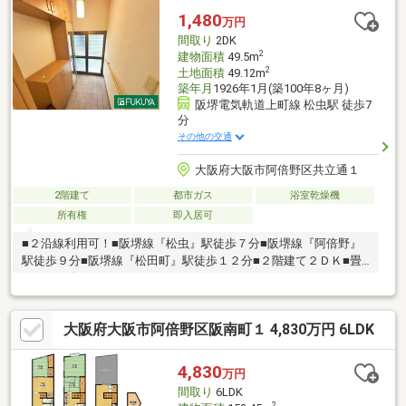
も込み合う心配がなく安心☆リビング階段なのでご家族のコミュ
1,480
万円
ニケーションもスムーズ【周辺環境】・丸山小学校まで約515
間取り
2DK
ｍ・松虫中学校まで約900ｍ・デイリーカナートイズミヤ昭和町
2
建物面積
49.5m
店
2
土地面積
49.12m
築年月
1926年1月(築100年8ヶ月)
阪堺電気軌道上町線 松虫駅 徒歩7
分
その他の交通
大阪府大阪市阿倍野区共立通１
2階建て
都市ガス
浴室乾燥機
所有権
即入居可
■２沿線利用可！■阪堺線『松虫』駅徒歩７分■阪堺線『阿倍野』
駅徒歩９分■阪堺線『松田町』駅徒歩１２分■２階建て２ＤＫ■畳
スペース有り＝＝＝＝＝＝＝＝＝＝＝＝＝＝＝＝＝＝＝＝＝＝＝
＝＝＝■周辺環境充実○デイリーカナート晴明通店…約８６７ｍ〇
セブンイレブン大阪阿倍野筋５丁目店…約３７７ｍ〇大阪阿倍野
大阪府大阪市阿倍野区阪南町１ 4,830万円 6LDK
筋郵便局…約４８４ｍ〇聖天山公園…約６０７ｍ
4,830
万円
間取り
6LDK
2