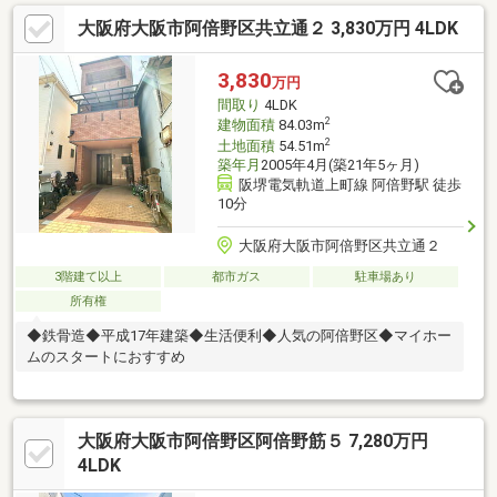
大阪府大阪市阿倍野区共立通２ 3,830万円 4LDK
3,830
万円
間取り
4LDK
2
建物面積
84.03m
2
土地面積
54.51m
築年月
2005年4月(築21年5ヶ月)
阪堺電気軌道上町線 阿倍野駅 徒歩
10分
大阪府大阪市阿倍野区共立通２
3階建て以上
都市ガス
駐車場あり
所有権
◆鉄骨造◆平成17年建築◆生活便利◆人気の阿倍野区◆マイホー
ムのスタートにおすすめ
大阪府大阪市阿倍野区阿倍野筋５ 7,280万円
4LDK