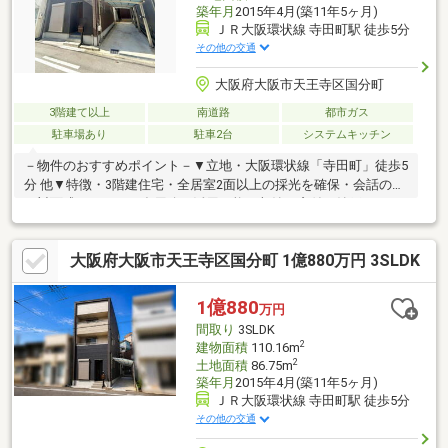
築年月
2015年4月(築11年5ヶ月)
ＪＲ大阪環状線 寺田町駅 徒歩5分
その他の交通
大阪府大阪市天王寺区国分町
3階建て以上
南道路
都市ガス
駐車場あり
駐車2台
システムキッチン
－物件のおすすめポイント－▼立地・大阪環状線「寺田町」徒歩5
分 他▼特徴・3階建住宅・全居室2面以上の採光を確保・会話の弾
む対面式キッチン・多用途に活用可能な収納・窓付の納戸が2か
所・2階・3階は南向きバルコニー付・カースペース2台分有(車種
による／縦列駐車)・即引渡し可能(残金精算後)▼設備・食洗機・
大阪府大阪市天王寺区国分町 1億880万円 3SLDK
浴室乾燥機・TVモニター付インターホン▼周辺環境・ライフ寺田
町駅前店 徒歩2分(約130m)・大阪市立聖和小学校 徒歩3分(約
200m)■ ご希望の住まい探しをお手伝いします ━━━━━・・・
1億880
万円
物件の詳細・ご相談はお気軽にお問い合わせください。
間取り
3SLDK
2
建物面積
110.16m
2
土地面積
86.75m
築年月
2015年4月(築11年5ヶ月)
ＪＲ大阪環状線 寺田町駅 徒歩5分
その他の交通