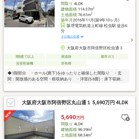
間取り
4LDK
2
建物面積
114.37m
2
土地面積
76.61m
築年月
2016年11月(築9年10ヶ月)
阪堺電気軌道上町線 松虫駅 徒歩6
分
その他の交通
大阪府大阪市阿倍野区松虫通３
3階建て以上
南道路
都市ガス
浴室乾燥機
所有権
◆1階部分 ・ホール(廊下)をゆったりと確保した間取り ・玄
関：開放感のある空間・框収納あり ・洋室(5.6畳)：床下収納（5
畳分） ・浴室：浴室暖房乾燥機付き◆2階部分 ・LDK：LDス
ペースを使い分けができる正方形に近い形です。開口部が多く、
風通し・日当たり良好です。 ・キッチン：食器洗浄乾燥機・浄
大阪府大阪市阿倍野区丸山通１ 5,690万円 4LDK
水器一体型水栓・パントリー付 ・廊下との仕切り ・奥行・幅
が確保されたバルコニー◆3階部分 ・奥行のあるファミリーク
ローゼット（3畳）があります。 ・各居室に収納あり ・2室が
5,690
万円
南向きであるため、日当たり良好です。 ・可動式扉があり、用
間取り
4LDK
途に合わせた使い分けが可能です。
2
建物面積
96.39m
2
土地面積
68.34m