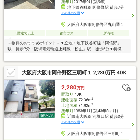
築年月
2017年9月(築9年)
地下鉄谷町線 阿倍野駅 徒歩7分
その他の交通
大阪府大阪市阿倍野区丸山通１
3階建て以上
都市ガス
所有権
－物件のおすすめポイント－▼立地・地下鉄谷町線「阿倍野」
駅 徒歩7分・阪堺電気軌道上町線「松虫」駅 徒歩5分▼特徴・
水回りを2階に集約した、家事動線に優れた間取り・ご家族と会話
を楽しみながらお料理が出来る対面キッチン・キッチンには食器
洗い乾燥機ございます・窓付の明るい浴室。入浴後の浴室内の乾
大阪府大阪市阿倍野区三明町１ 2,280万円 4DK
燥やカビ対策にも。・SIC・WIC等、多彩な収納を設置・1Fおよび
2Fにお手洗いがあります。▼周辺環境・関西スーパーあべのベル
タ店 徒歩10分(約800m)・セブンイレブン大阪阿倍野筋5丁目店 徒
2,280
万円
歩4分(約250m)
間取り
4DK
2
建物面積
72.36m
2
土地面積
31.92m
築年月
1983年1月(築43年8ヶ月)
近鉄南大阪線 河堀口駅 徒歩3分
その他の交通
大阪府大阪市阿倍野区三明町１