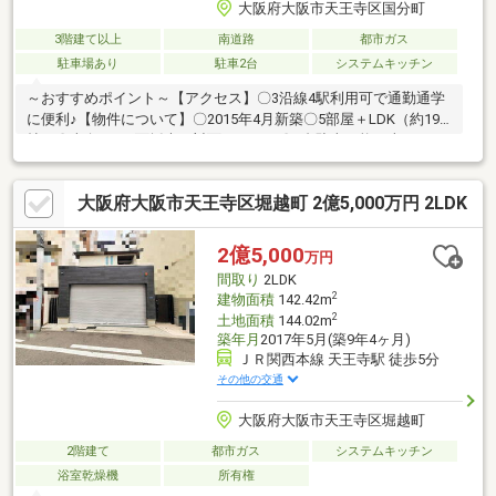
大阪府大阪市天王寺区国分町
3階建て以上
南道路
都市ガス
駐車場あり
駐車2台
システムキッチン
～おすすめポイント～【アクセス】〇3沿線4駅利用可で通勤通学
に便利♪【物件について】〇2015年4月新築〇5部屋＋LDK（約19
帖）〇南向き・4面採光・対面キッチン〇2台駐車可能（車種によ
ります）〇前道約8ｍ／間口約8.6ｍ〇リフォーム完了予定（26年7
月）→水回り設備交換、クロス張替、フロアコーティング
大阪府大阪市天王寺区堀越町 2億5,000万円 2LDK
+・・・・・・・・・・・・・・・・・・・・・・・+資金計画も
丁寧にサポートしますので、お金の不安も安心してご相談くださ
い。現地見学もお気軽に！まずはお問い合わせだけでも大歓迎で
2億5,000
万円
す♪
間取り
2LDK
2
建物面積
142.42m
2
土地面積
144.02m
築年月
2017年5月(築9年4ヶ月)
ＪＲ関西本線 天王寺駅 徒歩5分
その他の交通
大阪府大阪市天王寺区堀越町
2階建て
都市ガス
システムキッチン
浴室乾燥機
所有権