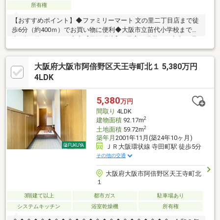
所有権
【おすすめポイント】◆ファミリーマート 文の里二丁目店まで徒
歩6分（約400ｍ）でお買い物に便利◆大阪市立苗代小学校まで徒
歩6分（約400ｍ）で安心【周辺環境】―子育て世帯にも安心の環
境－・大阪市立苗代小学校 約400ｍ・大阪市立阿倍野中学校
約1200ｍ―ちょっとしたお買い物に便利―・デイリーカナートイ
大阪府大阪市阿倍野区天王寺町北１ 5,380万円
ズミヤ昭和町店 約600ｍ・ライフ昭和町駅前店 約700ｍ・セブ
ンイレブン大阪阿倍野筋5丁目店 約320ｍ・スギ薬局昭和町北
4LDK
店 約810ｍ
5,380
万円
間取り
4LDK
2
建物面積
92.17m
2
土地面積
59.72m
築年月
2001年11月(築24年10ヶ月)
ＪＲ大阪環状線 寺田町駅 徒歩5分
その他の交通
大阪府大阪市阿倍野区天王寺町北
１
3階建て以上
都市ガス
駐車場あり
システムキッチン
浴室乾燥機
所有権