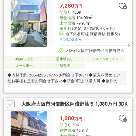
7,280
万円
間取り
4LDK
2
建物面積
104.08m
2
土地面積
79.93m
築年月
2016年3月(築10年6ヶ月)
地下鉄谷町線 阿倍野駅 徒歩5分
その他の交通
大阪府大阪市阿倍野区阿倍野筋５
3階建て以上
駐車場あり
システムキッチン
オール電化
所有権
◆内覧予約は06-4255-3477へお問合せ下さい♪◆購入を諦めてい
たお客様も是非お問合せ下さい◆頭金0円より購入可 ◆物件の特
徴・平成28年建築の3階建て！・駅近でアクセス便利な立地・リ
ビングに吹抜けで開放感あり・オール電化住宅・住環境良好・周
辺環境充実◆見るだけ大歓迎◆接客対応品質に自信があり◆夜間
大阪府大阪市阿倍野区阿倍野筋５ 1,080万円 3DK
早朝もお気軽にご連絡ください！◆無料送迎可「購入するか分か
らないけど見るだけ見たい」「他社の物件もまとめて見てみた
い」等 ご購入をご検討中のお客様にとって、より良い条件でご購
1,080
万円
入頂く為に精一杯サポート致します不動産の事なら何でもお気軽
間取り
3DK
にご相談下さい！
2
建物面積
46.8m
2