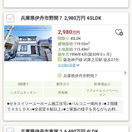
「稲野」駅徒歩24分■阪急神戸線「武庫之荘」駅徒歩24分■周辺施
設万代伊丹野間店まで約190ｍ（徒歩3分）ファミリーマート伊丹
野間二丁目店まで約350ｍ（徒歩5分）キリン堂伊丹野間店まで約
兵庫県伊丹市野間７ 2,980万円 4SLDK
50ｍ（徒歩1分）伊丹野間郵便局まで約420ｍ（徒歩6分）
2,980
万円
間取り
4SLDK
2
建物面積
119.53m
2
土地面積
115.49m
築年月
1996年4月(築30年5ヶ月)
阪急神戸線 武庫之荘駅 徒歩27分
その他の交通
兵庫県伊丹市野間７
2階建て
都市ガス
駐車場あり
リフォームリノベーシ
システムキッチン
所有権
ョン
■セキスイツーユーホーム施工住宅♪■バルコニー南向き♪■２階建
て４ＳＬＤＫ♪■全居室６帖以上♪■ご家族の様子を見ながらお料理
できるカウンターキッチン♪■小学校徒歩１０分圏内♪■２０１６年
１月外壁塗装済■空家につきごゆっくりご内覧いただけます♪～周
辺環境～・万代…約４５０ｍ・ウェルシア…約３５０ｍ・笹原公
兵庫県伊丹市車塚２ 6,480万円 4LDK
園…約４００ｍ・野間幼稚園…約２８０ｍ・笹原小学校…約６００