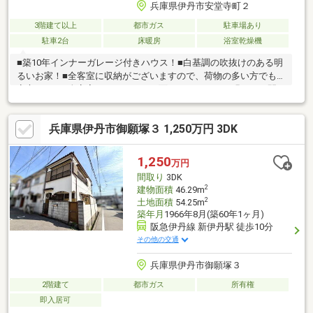
兵庫県伊丹市安堂寺町２
3階建て以上
都市ガス
駐車場あり
駐車2台
床暖房
浴室乾燥機
■築10年インナーガレージ付きハウス！■白基調の吹抜けのある明
るいお家！■全客室に収納がございますので、荷物の多い方でも
安心です！■全客室がバルコニーに面しているため、明るく、開
放的な空間で快適にお過ごしいただけます！■納戸も付いてお
り、生活感を隠すことができます！■床暖房がございますので、
兵庫県伊丹市御願塚３ 1,250万円 3DK
寒い冬でも足を冷やすことなく快適に過ごせます！～設備～床暖
房・ペアガラス・電動シャッター・ガラス張りインナーガレッ
ジ・オートバス・追炊き機能・浴室乾燥機・温水洗浄便座・トイ
1,250
万円
レ2カ所・浴室に窓有・3口コンロ・食器洗浄乾燥機・モニター付
間取り
3DK
きインターホン・ディンブルキー・電動シャッター
2
建物面積
46.29m
2
土地面積
54.25m
築年月
1966年8月(築60年1ヶ月)
阪急伊丹線 新伊丹駅 徒歩10分
その他の交通
兵庫県伊丹市御願塚３
2階建て
都市ガス
所有権
即入居可