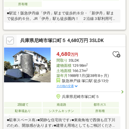
所有権
■駅近！阪急伊丹線「伊丹」駅まで徒歩約８分・「新伊丹」駅ま
で徒歩約６分。JR「伊丹」駅も徒歩圏内！ ２沿線３駅利用可
能！■梅田まで約２０分、都心とつながる快適ライフ。■幼稚園・
保育園が徒歩圏内に複数あり・南小学校・南中学校も近く通学安
心。■学習施設も近く、学び環境充実。■病院・図書館・商業施設
兵庫県尼崎市塚口町５ 4,680万円 3SLDK
が揃う安心の街。■閑静な住宅街で落ち着いた暮らし。■邸宅街と
して歴史ある街並み。■駅近・閑静・利便性・三拍子揃った住環
境。「暮らしのリズムが整う穏やかな住宅街。是非一度、実際の
4,680
万円
街並みをご覧ください。」
間取り
3SLDK
2
建物面積
129.98m
2
土地面積
166.27m
築年月
1988年1月(築38年8ヶ月)
阪急神戸線 塚口駅 徒歩13分
その他の交通
兵庫県尼崎市塚口町５
2階建て
南道路
都市ガス
駐車場あり
システムキッチン
所有権
■駐車スペース有♪■閑静な住宅街です♪■東南角地で西側も庄下川
のため、開放感があります♪■建替え用地としてもご検討ください