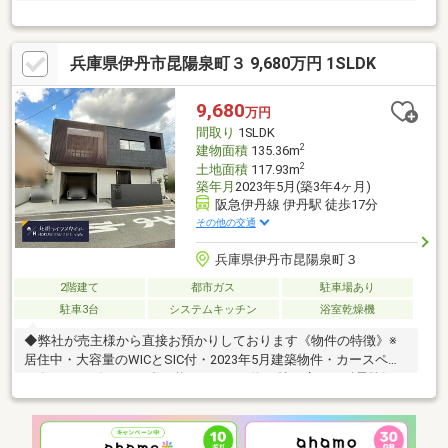
♪
兵庫県伊丹市昆陽泉町３ 9,680万円 1SLDK
9,680
万円
間取り
1SLDK
2
建物面積
135.36m
2
土地面積
117.93m
築年月
2023年5月(築3年4ヶ月)
阪急伊丹線 伊丹駅 徒歩17分
その他の交通
兵庫県伊丹市昆陽泉町３
2階建て
都市ガス
駐車場あり
駐車3台
システムキッチン
浴室乾燥機
◆弊社が売主様から直接お預かりしております《物件の特徴》※
居住中・大容量のWICとSIC付・2023年5月建築物件・カースペー
ス有（サイズにより3台可能）・LDKは約22帖と広々・耐震等級は
最高等級3取得・旭化成のヘーベルハウスは、夏は涼しく冬は暖か
い快適な空間で過ごせます♪・摂陽小学校・西中学校◇他社様が
掲載している物件もご紹介可能です◇スマホユーザーの方は右下