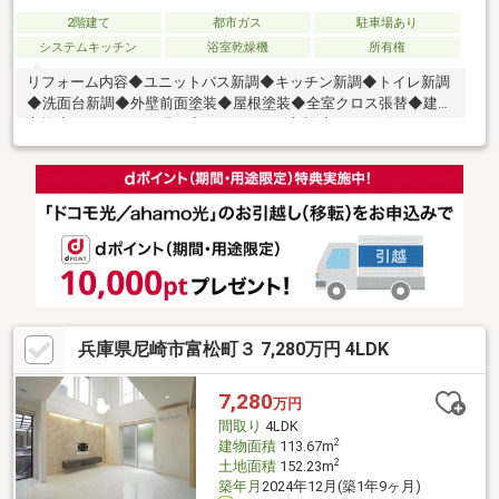
2階建て
都市ガス
駐車場あり
システムキッチン
浴室乾燥機
所有権
リフォーム内容◆ユニットバス新調◆キッチン新調◆トイレ新調
◆洗面台新調◆外壁前面塗装◆屋根塗装◆全室クロス張替◆建具
交換◆フロアタイル張り◆クローゼット新設◆シューズボックス
新設
兵庫県尼崎市富松町３ 7,280万円 4LDK
7,280
万円
間取り
4LDK
2
建物面積
113.67m
2
土地面積
152.23m
築年月
2024年12月(築1年9ヶ月)