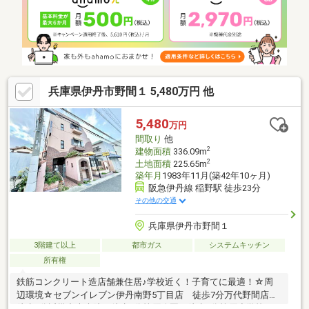
の青いボタンでお問い合わせいただければスムーズにご案内させ
ていただけます。◆自己資金０円でも一戸建の購入が可能です
兵庫県伊丹市野間１ 5,480万円 他
5,480
万円
間取り
他
2
建物面積
336.09m
2
土地面積
225.65m
築年月
1983年11月(築42年10ヶ月)
阪急伊丹線 稲野駅 徒歩23分
その他の交通
兵庫県伊丹市野間１
3階建て以上
都市ガス
システムキッチン
所有権
鉄筋コンクリート造店舗兼住居♪学校近く！子育てに最適！☆周
辺環境☆セブンイレブン伊丹南野5丁目店 徒歩7分万代野間店
徒歩3分近畿中央病院 徒歩8分笹原公園 徒歩2分笹原小学校