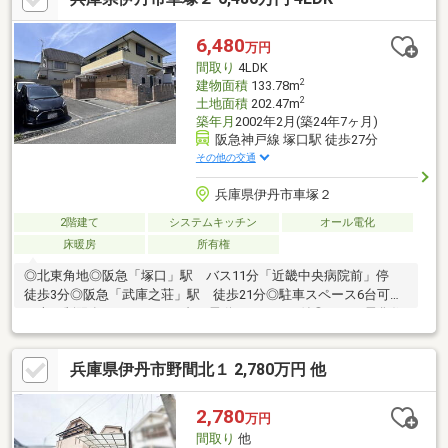
ｍ・笹原中学校…約１１００ｍ☆伊丹市、宝塚市、川西市、尼崎
市の不動産購入や売却は(株)福屋不動産販売へお任せください。
6,480
万円
お問合せ、ご来店をスタッフ一同、心よりお待ちしております。
間取り
4LDK
2
建物面積
133.78m
2
土地面積
202.47m
築年月
2002年2月(築24年7ヶ月)
阪急神戸線 塚口駅 徒歩27分
その他の交通
兵庫県伊丹市車塚２
2階建て
システムキッチン
オール電化
床暖房
所有権
◎北東角地◎阪急「塚口」駅 バス11分「近畿中央病院前」停
徒歩3分◎阪急「武庫之荘」駅 徒歩21分◎駐車スペース6台可
（車種制限有） ※うち1台は電動シャッター付◎オール電化住
宅◎4LDK＋WIC＋シューズインクローク◎リビング全面・キッチ
ン・１階洋室に床暖房設置◎サンルームとウッドデッキ有り～
兵庫県伊丹市野間北１ 2,780万円 他
周辺施設 ～・笹原小学校 約700ｍ（約9分）・笹原中学校 約
1200ｍ（約15分）・万代伊丹野間店 約600ｍ（約8分）・ウエル
シア伊丹野間店 約240ｍ（約3分）
2,780
万円
間取り
他