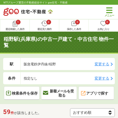
NTTグループ運営の不動産総合サイト goo住宅・不動産
1
0
0
0
最近検索した条件
最近見た物件
保存した条件
お気に入り
稲野駅(兵庫県)の中古一戸建て・中古住宅 物件一
覧
駅
変更する
阪急電鉄伊丹線/稲野
条件
変更する
指定なし
新着メールを受
検索条件を保存
アプリで探す
取る
59
件
が該当しました。