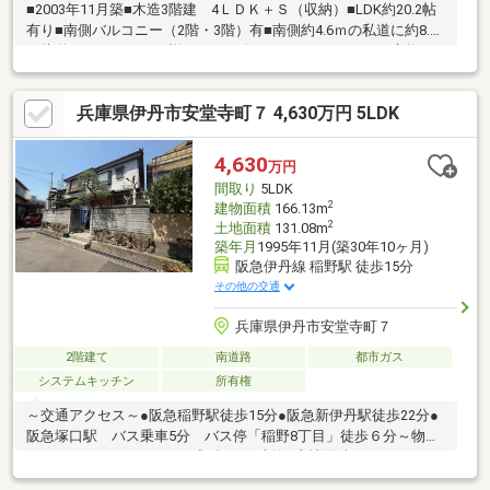
■2003年11月築■木造3階建 4ＬＤＫ＋Ｓ（収納）■LDK約20.2帖
有り■南側バルコニー（2階・3階）有■南側約4.6ｍの私道に約8.6
ｍ接道～ リフォーム詳細（2026年6月） ～・キッチン交換
（食器洗乾燥機付）・ユニットバス交換（浴室換気乾燥機付）・
洗面台交換・1階、2階トイレ交換（洗浄便座付）予定・全室クロ
兵庫県伊丹市安堂寺町７ 4,630万円 5LDK
ス貼替・全室フロアタイル上張り・全室ドア建具交換・ＴＶモニ
ター付インターホン設置・ガス給湯器点検・ハウスクリーニング
実施～ 周辺施設 ～・尼崎市立園田小学校 約440ｍ・尼崎市
4,630
万円
立園田中学校 約420ｍ
間取り
5LDK
2
建物面積
166.13m
2
土地面積
131.08m
築年月
1995年11月(築30年10ヶ月)
阪急伊丹線 稲野駅 徒歩15分
その他の交通
兵庫県伊丹市安堂寺町７
2階建て
南道路
都市ガス
システムキッチン
所有権
～交通アクセス～●阪急稲野駅徒歩15分●阪急新伊丹駅徒歩22分●
阪急塚口駅 バス乗車5分 バス停「稲野8丁目」徒歩６分～物件
のおすすめポイント～■平成7年11月建築■土地面積 131.08㎡
（39.65坪）■建物面積 166.13㎡（50.25坪）■５LDKの間取り■南