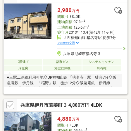
市、川西市、尼崎市の不動産購入や売却は(株)福屋不動産販売へ
お任せください。お問合せ、ご来店をスタッフ一同、心よりお待
2,980
万円
ちしております。
間取り
3SLDK
2
建物面積
97.2m
2
土地面積
125.67m
築年月
2013年10月(築12年11ヶ月)
ＪＲ福知山線 猪名寺駅 徒歩7分
その他の交通
兵庫県尼崎市猪名寺３
2階建て
都市ガス
システムキッチン
床暖房
浴室乾燥機
所有権
■三駅二路線利用可能◇JR福知山線 「猪名寺」駅 徒歩7分◇阪
急電鉄 伊丹線 「稲野」駅 徒歩12分◇阪急電鉄 伊丹線
「新伊丹」駅 徒歩14分・平成25年10月築・土地面積 約38坪・
LDK15帖以上あります。・LDに床暖房があります。・各居室に収
納があります。・カウンターキッチンです。・広々とした庭先が
兵庫県伊丹市若菱町３ 4,880万円 4LDK
ありガーデニングやBBQが可能です。・駐車場部分に物入があり
ます。敷地と道路の間に水路がありますが、架橋部分の占用許可
により接道が認められ、再建築が可能です。 ■担当 石原 ま
4,880
万円
で （携帯 070-1258－0093 フリーコール 0120-109-187）
間取り
4LDK
2
建物面積
95.64m