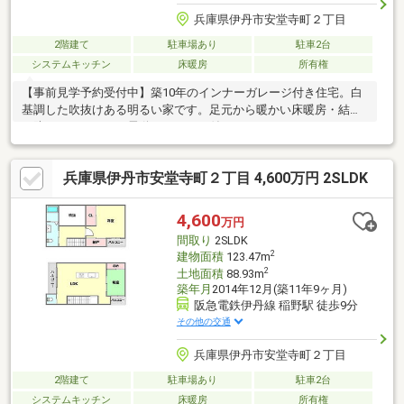
兵庫県伊丹市安堂寺町２丁目
2階建て
駐車場あり
駐車2台
システムキッチン
床暖房
所有権
【事前見学予約受付中】築10年のインナーガレージ付き住宅。白
基調した吹抜けある明るい家です。足元から暖かい床暖房・結露
を防ぐペアガラス・電動シャッター付き。
兵庫県伊丹市安堂寺町２丁目 4,600万円 2SLDK
4,600
万円
間取り
2SLDK
2
建物面積
123.47m
2
土地面積
88.93m
築年月
2014年12月(築11年9ヶ月)
阪急電鉄伊丹線 稲野駅 徒歩9分
その他の交通
兵庫県伊丹市安堂寺町２丁目
2階建て
駐車場あり
駐車2台
システムキッチン
床暖房
所有権