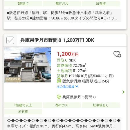
2階建て
都市ガス
所有権
■阪急伊丹線「稲野」駅 徒歩23分■阪急神戸本線「武庫之荘」
駅 徒歩23分■建物面積：50.86㎡の3DKタイプの間取り■ライフイ
ンフォメーション・ｍａｎｄａｉ伊丹野間店…徒歩5分（約360
ｍ）・ローソン伊丹南野六丁目店…徒歩6分（約470ｍ）・ウエル
シア伊丹野間店…徒歩3分（約190ｍ）・野間幼稚園…徒歩2分（約
兵庫県伊丹市野間８ 1,200万円 3DK
130ｍ）・笹原小学校…徒歩5分（約340ｍ）・笹原中学校…徒歩12
分（約960ｍ）・笹原公園…徒歩3分（約210ｍ）■接道義務を満た
していないため再建築不可
1,200
万円
間取り
3DK
2
建物面積
72.75m
2
土地面積
51.27m
築年月
1972年10月(築53年11ヶ月)
阪急伊丹線 稲野駅 徒歩24分
その他の交通
兵庫県伊丹市野間８
3階建て以上
都市ガス
駐車場あり
所有権
◇◆◇◆◇◆◇◆◇◆◇◆◇◆◇◆◇◆◇◆◇◆◇◆◇◆◇◆◇■
車庫サイズ：幅約2.35ｍ、奥行約4.5ｍ、高さ約1.6ｍ■阪急伊丹線