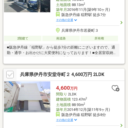
2
土地面積
88.13m
築年月
2016年11月(築9年10ヶ月)
阪急伊丹線 稲野駅 徒歩7分
その他の交通
兵庫県伊丹市若菱町３
2階建て
南道路
所有権
■阪急伊丹線「稲野駅」から徒歩7分の距離にございますので、通
勤・通学・お出かけに大変便利になっております！■全居室収納
つきですので、荷物が多い方でも安心です！■南東角地ですの
で、陽当り・通風良好で、開放感のあるお住まいになっておりま
す！■「グンゼタウンつかしん」徒歩7分などの商業施設や、稲野
兵庫県伊丹市安堂寺町２ 4,600万円 2LDK
公園運動施設等があり、生活利便性良好です！■カウンターキッ
チンで家族とコミュニケーションを取りやすい間取りになってお
ります！■落ち着いた住宅街で、安心して子育てできる住環境で
4,600
万円
す！■水回りが集中しており、家事動線良好です！■地勢は平坦で
間取り
2LDK
すので、自転車でのお買い物周りでもラクラクです
2
建物面積
123.47m
2
土地面積
88.93m
築年月
2014年12月(築11年9ヶ月)
阪急伊丹線 稲野駅 徒歩8分
その他の交通