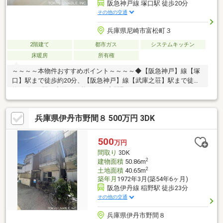
阪急神戸線 塚口駅 徒歩20分
その他の交通
兵庫県尼崎市富松町３
2階建て
都市ガス
システムキッチン
床暖房
所有権
～～～～本物件おすすめポイント～～～～◆【阪急神戸】線【塚
口】駅まで徒歩約20分、【阪急神戸】線【武庫之荘】駅まで徒歩
約21分の2駅の利用が可能です。◆間取りは4LDKのファミリータ
イプになります。◆2024年12月築【一条工務店】の注文住宅で
す。◆リビングダイニングは吹き抜けになっており、開放感ある
兵庫県伊丹市野間８ 500万円 3DK
空間になっています。◆前面道路は幅員4mの道路です。◆LDKは
約19帖ございます。◆各居室に収納があります。◆東側6.5帖の洋
室には、ウォークインクローゼットが設置されています。◆カー
500
万円
ポートがございますので、大切な愛車を屋根の下で大切に管理す
間取り
3DK
ることが出来ます。
2
建物面積
50.86m
2
土地面積
40.65m
築年月
1972年3月(築54年6ヶ月)
阪急伊丹線 稲野駅 徒歩23分
その他の交通
兵庫県伊丹市野間８