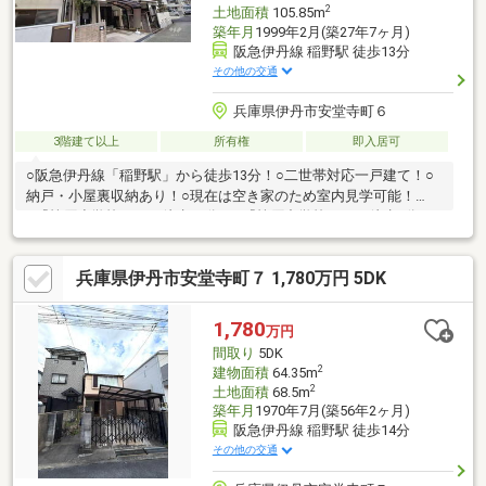
2
土地面積
105.85m
築年月
1999年2月(築27年7ヶ月)
阪急伊丹線 稲野駅 徒歩13分
その他の交通
兵庫県伊丹市安堂寺町６
3階建て以上
所有権
即入居可
○阪急伊丹線「稲野駅」から徒歩13分！○二世帯対応一戸建て！○
納戸・小屋裏収納あり！○現在は空き家のため室内見学可能！
○『笹原小学校』まで徒歩11分！○『笹原中学校』まで徒歩9分！
○『スーパーオオジ伊丹安堂寺店』まで徒歩5分！○『笹原公園』
まで徒歩9分！■弊社の特徴について・駐車場も完備しております
兵庫県伊丹市安堂寺町７ 1,780万円 5DK
のでご利用ください。・キッズスペースもございますので、小さ
なお子様がいらっしゃるご家庭もお気軽にご来場ください！【営
業日】定休日はございません。水曜日も営業しております。【営
1,780
万円
業時間】10：00～19：00※上記時間はお電話が繋がりやすくなっ
間取り
5DK
ております。
2
建物面積
64.35m
2
土地面積
68.5m
築年月
1970年7月(築56年2ヶ月)
阪急伊丹線 稲野駅 徒歩14分
その他の交通