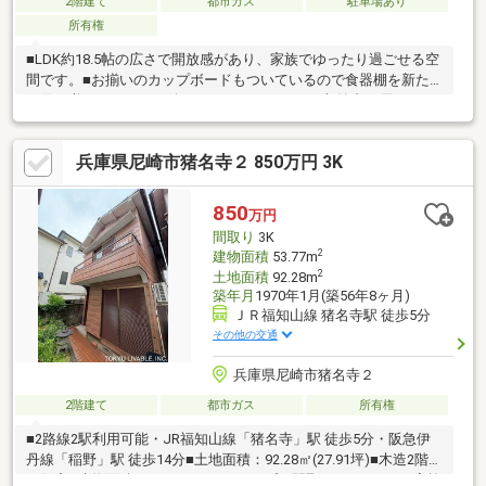
2階建て
都市ガス
駐車場あり
所有権
■LDK約18.5帖の広さで開放感があり、家族でゆったり過ごせる空
間です。■お揃いのカップボードもついているので食器棚を新た
に買う必要がないのも嬉しいポイントですね！収納力に優れてい
ます。■水回りが集中しておりますので、家事動線良好です！■全
居室収納と窓がございますので、明るく、荷物が多くても安心で
兵庫県尼崎市猪名寺２ 850万円 3K
す！■家族それぞれの個室を確保できる4LDK！■屋根裏収納がご
ざいますので、季節物の収納にピッタリです！■スーパー・教育
施設が徒歩圏内の生活しやすいエリア！■周辺は閑静な住宅街。
850
万円
交通量が少なくお子様がいらっしゃるご世帯でも安心してお住ま
間取り
3K
い頂けます。■生活施設が身近に！
2
建物面積
53.77m
2
土地面積
92.28m
築年月
1970年1月(築56年8ヶ月)
ＪＲ福知山線 猪名寺駅 徒歩5分
その他の交通
兵庫県尼崎市猪名寺２
2階建て
都市ガス
所有権
■2路線2駅利用可能・JR福知山線「猪名寺」駅 徒歩5分・阪急伊
丹線「稲野」駅 徒歩14分■土地面積：92.28㎡(27.91坪)■木造2階建
て住宅■建物面積：53.77㎡、3DKタイプの間取り■リフォーム実施