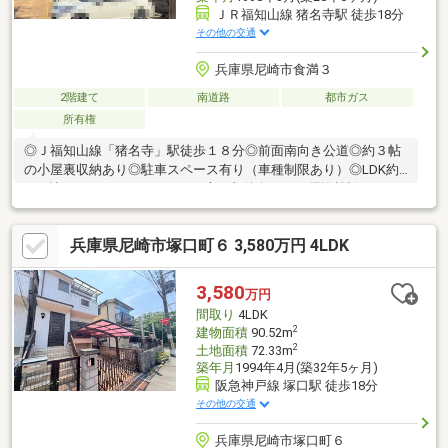
ＪＲ福知山線 猪名寺駅 徒歩18分
その他の交通
兵庫県尼崎市食満３
2階建て
南道路
都市ガス
所有権
◎Ｊ福知山線「猪名寺」駅徒歩１８分◎前面南向き公道◎約３帖
の小屋裏収納あり◎駐車スペース有り（車種制限あり）◎LDK約
15.5帖 カウンターキッチン 床下収納有り～ 周辺施設 ～・
尼崎市立園田小学校 約７５０ｍ・尼崎市立園田中学校 約６４
０ｍ・万代尼崎食満店 約２８０ｍ・ウエルシア尼崎新園田店
兵庫県尼崎市塚口町６ 3,580万円 4LDK
約５１０ｍ・食品館アプロ園田店 約７２０ｍ・尼崎御園郵便
局 約７８０ｍ
3,580
万円
間取り
4LDK
2
建物面積
90.52m
2
土地面積
72.33m
築年月
1994年4月(築32年5ヶ月)
阪急神戸線 塚口駅 徒歩18分
その他の交通
兵庫県尼崎市塚口町６