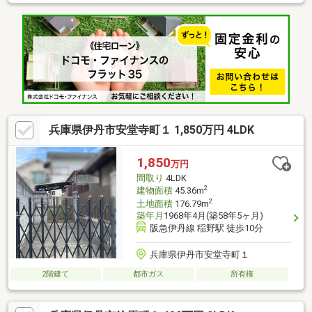
兵庫県伊丹市安堂寺町１ 1,850万円 4LDK
1,850
万円
間取り
4LDK
2
建物面積
45.36m
2
土地面積
176.79m
築年月
1968年4月(築58年5ヶ月)
阪急伊丹線 稲野駅 徒歩10分
兵庫県伊丹市安堂寺町１
2階建て
都市ガス
所有権