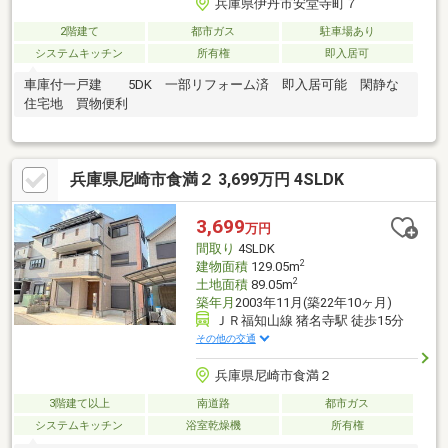
兵庫県伊丹市安堂寺町７
2階建て
都市ガス
駐車場あり
システムキッチン
所有権
即入居可
車庫付一戸建 5DK 一部リフォーム済 即入居可能 閑静な
住宅地 買物便利
兵庫県尼崎市食満２ 3,699万円 4SLDK
3,699
万円
間取り
4SLDK
2
建物面積
129.05m
2
土地面積
89.05m
築年月
2003年11月(築22年10ヶ月)
ＪＲ福知山線 猪名寺駅 徒歩15分
その他の交通
兵庫県尼崎市食満２
3階建て以上
南道路
都市ガス
システムキッチン
浴室乾燥機
所有権