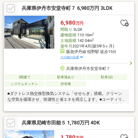
向きのお家／陽当たり・通風良好■周辺は閑静な住宅街■現況空き
兵庫県伊丹市安堂寺町７ 6,980万円 3LDK
家／お気軽にご内覧可能～周辺施設～・笹原小学校 約740ｍ（徒
歩10分）・笹原中学校 約640ｍ（徒歩8分）・スーパーオオジ安堂
寺店 約280ｍ（徒歩4分）・セブンイレブン伊丹南野5丁目店 約
6,980
万円
380m（徒歩5分）・笹原公園 約640ｍ（徒歩8分）
間取り
3LDK
2
建物面積
110.16m
2
土地面積
142.04m
築年月
2021年4月(築5年5ヶ月)
阪急伊丹線 稲野駅 徒歩15分
その他の交通
兵庫県伊丹市安堂寺町７
2階建て
駐車場あり
駐車2台
システムキッチン
所有権
■ダクトレス熱交換型換気システム「せせらぎ」搭載。クリーン
な空気を循環させ、快適性と省エネを両立します。■ユーティリ
ティールームに乾太くん設置！室内干し・アイロンがけ・衣類収
納に便利。■WCL・SCL・納戸・パントリー等、すっきり過ごせる
工夫が充実。■電動シャッター付き車庫で、愛車を守ります。お
兵庫県尼崎市田能５ 1,780万円 4DK
車がないときは、お子様の外遊びスペースとしても、より安全に
過ごすことができます！車種によっては4台駐車可能！■LDKに家
事スペース有。作業スペースや、お子様の勉強スペースとしてな
1,780
万円