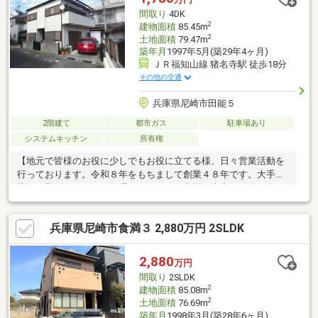
ど様々な用途に使えます。■外からの目線が気になりにくい窓配
間取り
4DK
置で、おしゃれな外観です！■北西角地で開放的な立地！
2
建物面積
85.45m
2
土地面積
79.47m
築年月
1997年5月(築29年4ヶ月)
ＪＲ福知山線 猪名寺駅 徒歩18分
その他の交通
兵庫県尼崎市田能５
2階建て
都市ガス
駐車場あり
システムキッチン
所有権
【地元で皆様のお役に少しでもお役に立てる様、日々営業活動を
行っております。令和８年をもちまして創業４８年です。大手企
業には取り組みにくい肌理細かさや、お客様と末永くお付き合い
出来ますことを常に心掛けてております。】
兵庫県尼崎市食満３ 2,880万円 2SLDK
2,880
万円
間取り
2SLDK
2
建物面積
85.08m
2
土地面積
76.69m
築年月
1998年3月(築28年6ヶ月)