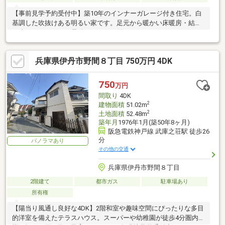
【事前見学予約受付中】築10年のインナーガレージ付き住宅。白
基調した吹抜けある明るい家です。足元から暖かい床暖房・結露
を防ぐペアガラス・電動シャッター付き。
兵庫県伊丹市野間８丁目 750万円 4DK
750
万円
間取り
4DK
2
建物面積
51.02m
2
土地面積
52.48m
築年月
1976年1月(築50年8ヶ月)
阪急電鉄神戸線 武庫之荘駅 徒歩26
分
パノラマあり
その他の交通
兵庫県伊丹市野間８丁目
2階建て
都市ガス
駐車場あり
所有権
【陽当り風通し良好な4DK】2階和室や趣味空間にぴったりな多目
的洋室を備えたテラスハウス。スーパーや幼稚園が徒歩4分圏内に