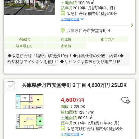
2
土地面積
100.06m
築年月
2019年1月(築7年8ヶ月)
阪急伊丹線 稲野駅 徒歩10分
その他の交通
兵庫県伊丹市安堂寺町４
2階建て
南道路
都市ガス
駐車場あり
所有権
◆阪急伊丹線「稲野」駅徒歩10分！◆洋風仕様の外観、内装♪◆
断熱材はアイシネンを使用！◆リビングは吹抜があり陽当り良
好！◆収納たっぷりの間取♪（SIC、WIC、カップボード、パント
リー、階段下収納等）◆2階寝室には書斎やテレワーク等で使え
るDEN有！◆IHクッキングヒータ採用♪◆駐車1台分有！◆室内大
兵庫県伊丹市安堂寺町２丁目 4,600万円 2SLDK
変丁寧にお使いです♪
4,600
万円
間取り
2SLDK
2
建物面積
123.47m
2
土地面積
88.93m
築年月
2014年12月(築11年9ヶ月)
阪急電鉄伊丹線 稲野駅 徒歩9分
その他の交通