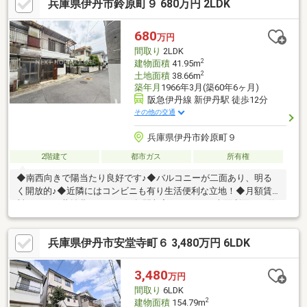
兵庫県伊丹市鈴原町９ 680万円 2LDK
680
万円
間取り
2LDK
2
建物面積
41.95m
2
土地面積
38.66m
築年月
1966年3月(築60年6ヶ月)
阪急伊丹線 新伊丹駅 徒歩12分
その他の交通
兵庫県伊丹市鈴原町９
2階建て
都市ガス
所有権
◆南西向きで陽当たり良好です♪◆バルコニーが二面あり、明る
く開放的♪◆近隣にはコンビニも有り生活便利な立地！◆月額賃
料４万円、共益費5，000円 年間収入：54万円 表面利回り：約
7.9％■□■周辺環境■□■コメダ珈琲店 伊丹昆陽店まで徒歩９分笹原
公園まで徒歩９分サンディ 伊丹昆陽店まで徒歩１２分スーパーオ
兵庫県伊丹市安堂寺町６ 3,480万円 6LDK
オジ 安堂寺店まで徒歩１３分阪急オアシス伊丹昆陽東店まで徒歩
１５分セブンイレブン 伊丹南鈴原2丁目店まで徒歩３分ローソン
ニシイチドラッグ伊丹鈴原店まで徒歩７分◇鈴原小学校◇南中学
3,480
万円
校※賃貸中の為、内覧はできません。
間取り
6LDK
2
建物面積
154.79m