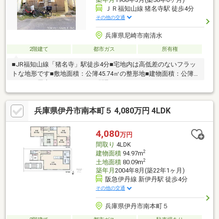
ＪＲ福知山線 猪名寺駅 徒歩4分
その他の交通
兵庫県尼崎市南清水
2階建て
都市ガス
所有権
■JR福知山線「猪名寺」駅徒歩4分■宅地内は高低差のないフラッ
トな地形です■敷地面積：公簿45.74㎡の整形地■建物面積：公簿
62.02㎡■屋上バルコニーあり■間取りは4DK
兵庫県伊丹市南本町５ 4,080万円 4LDK
4,080
万円
間取り
4LDK
2
建物面積
94.97m
2
土地面積
80.09m
築年月
2004年8月(築22年1ヶ月)
阪急伊丹線 新伊丹駅 徒歩4分
その他の交通
兵庫県伊丹市南本町５