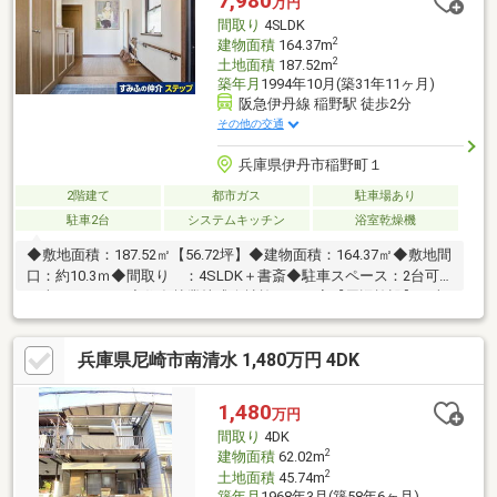
7,980
万円
間取り
4SLDK
2
建物面積
164.37m
2
土地面積
187.52m
築年月
1994年10月(築31年11ヶ月)
阪急伊丹線 稲野駅 徒歩2分
その他の交通
兵庫県伊丹市稲野町１
2階建て
都市ガス
駐車場あり
駐車2台
システムキッチン
浴室乾燥機
◆敷地面積：187.52㎡【56.72坪】◆建物面積：164.37㎡◆敷地間
口：約10.3ｍ◆間取り ：4SLDK＋書斎◆駐車スペース：2台可
（車種による）◆住友林業株式会社施工のお家【周辺施設】・南
小学校まで約850ｍ・南中学校まで約500ｍ・グンゼタウンセンタ
ーつかしんまで約350ｍ・ローソン伊丹南町4丁目店まで約400
兵庫県尼崎市南清水 1,480万円 4DK
ｍ・ファミリーマート伊丹稲野店まで約500ｍ・稲野公園まで約
240ｍ・アルカドラッグ尼崎猪名寺店まで約450ｍ
1,480
万円
間取り
4DK
2
建物面積
62.02m
2
土地面積
45.74m
築年月
1968年3月(築58年6ヶ月)