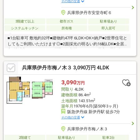
その他の交通
兵庫県伊丹市安堂寺町６
3階建て以上
都市ガス
駐車場あり
システムキッチン
所有権
即入居可
■1台駐車可 敷地約32坪■建物約47坪 6LDK+DK+納戸■2世帯住宅と
してもご利用いただけます◎■2面採光の明るい約16帖LDK■全居
室6帖以上あるゆとりある間取■住空間スッキリ！居室・屋根裏・
廊下収納、納戸■外からの視線が気になりにくい2階リビング設計
■生活動線良好！お手洗い×2ヶ所■洗濯物が乾きやすい南東向きバ
兵庫県伊丹市梅ノ木３ 3,090万円 4LDK
ルコニー■小・中学校、スーパー、病院が徒歩10分圏内で生活便
利お家探しは、『物件掲載数No.1』のトラストホームにお任せく
ださい！ 0120-39-3909〇定休日はございません〇急なご予約も
3,090
万円
大歓迎です♪〇住宅ローン相談、買替相談もお任せください！
間取り
4LDK
2
建物面積
86.4m
2
土地面積
143.51m
築年月
1976年6月(築50年3ヶ月)
阪急伊丹線 新伊丹駅 徒歩7分
その他の交通
兵庫県伊丹市梅ノ木３
2階建て
駐車場あり
駐車2台