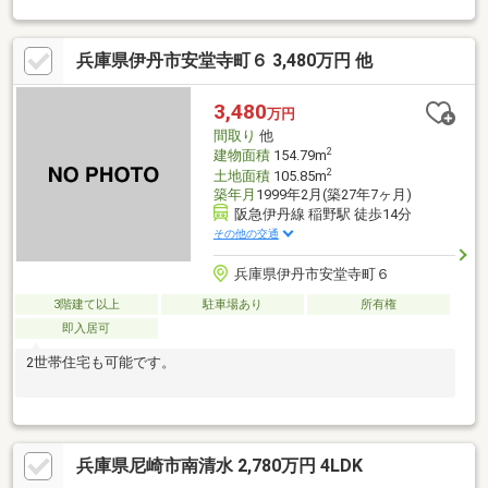
徒歩2分笹原中学校 徒歩9分
兵庫県伊丹市安堂寺町６ 3,480万円 他
3,480
万円
間取り
他
2
建物面積
154.79m
2
土地面積
105.85m
築年月
1999年2月(築27年7ヶ月)
阪急伊丹線 稲野駅 徒歩14分
その他の交通
兵庫県伊丹市安堂寺町６
3階建て以上
駐車場あり
所有権
即入居可
2世帯住宅も可能です。
兵庫県尼崎市南清水 2,780万円 4LDK