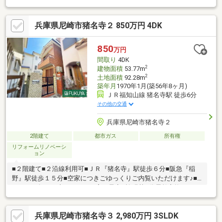
予定（時期未定）・クッションフロア貼替、エアコン交換（１階
キッチン）・各居室畳交換、襖張替（各居室）・分電盤交換・ベ
兵庫県尼崎市猪名寺２ 850万円 4DK
ランダ手摺、窓枠塗替■ライフインフォメーション・ローソン尼
崎猪名寺二丁目店…徒歩6分（約430m）・園田北小学校…徒歩5分
（約390m）・園田中学校…徒歩16分（約1230m）・グンゼタウン
850
万円
センターつかしん…徒歩12分（約940m）
間取り
4DK
2
建物面積
53.77m
2
土地面積
92.28m
築年月
1970年1月(築56年8ヶ月)
ＪＲ福知山線 猪名寺駅 徒歩6分
その他の交通
兵庫県尼崎市猪名寺２
2階建て
都市ガス
所有権
リフォームリノベーシ
ョン
■２階建て■２沿線利用可■ＪＲ『猪名寺』駅徒歩６分■阪急『稲
野』駅徒歩１５分■空家につきごゆっくりご内覧いただけます♪■
２０２６年５月末リフォーム完了予定○襖張替○分電盤交換○ベラ
ンダ手すり・窓枠塗装○畳交換○コンセント交換○１階ＤＫ部分エ
アコン設置○クッションフロア張替＝＝＝＝＝＝＝＝＝＝＝＝＝
兵庫県尼崎市猪名寺３ 2,980万円 3SLDK
＝＝＝＝＝＝＝＝＝＝＝＝＝＝＝＝＝＝＝＝＝☆伊丹市、宝塚