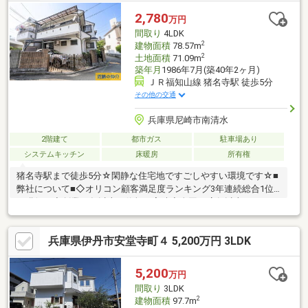
2,780
万円
間取り
4LDK
2
建物面積
78.57m
2
土地面積
71.09m
築年月
1986年7月(築40年2ヶ月)
ＪＲ福知山線 猪名寺駅 徒歩5分
その他の交通
兵庫県尼崎市南清水
2階建て
都市ガス
駐車場あり
システムキッチン
床暖房
所有権
猪名寺駅まで徒歩5分☆閑静な住宅地ですごしやすい環境です☆■
弊社について■◇オリコン顧客満足度ランキング3年連続総合1位
を獲得！◇創業50年以上の信頼と実績◇全国50店舗以上のネット
ワーク◇総額1000億円以上の不動産取扱高◇弊社独自の安心のサ
ポートメニュー当社提携税理士による無料の個別相談を受けるこ
兵庫県伊丹市安堂寺町４ 5,200万円 3LDK
とができます！お気軽にご連絡下さい！
5,200
万円
間取り
3LDK
2
建物面積
97.7m