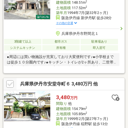
2
建物面積
148.51m
2
土地面積
117.52m
築年月
1994年7月(築32年2ヶ月)
阪急伊丹線 新伊丹駅 徒歩28分
その他の交通
兵庫県伊丹市野間北１
3階建て以上
都市ガス
駐車場あり
システムキッチン
所有権
即入居可
●周辺には買い物施設が充実しており大変便利です♪●小学校まで
は徒歩１０分圏内です♪●キッチン・トイレが2ヶ所あり、二世帯
住宅での利用可能です♪●平成6年7月築です♪～周辺環境～・スー
パーオオジ伊丹店…約３１７ｍ ・万代伊丹野間店…約１０１８
ｍ・ファミリーマート伊丹堀池店…約３７４ｍ ・ローソン伊丹
兵庫県伊丹市安堂寺町６ 3,480万円 他
野間北二丁目店…約３９８ｍ・ココカラファイン昆陽東店…約３９
０ｍ ・伊丹美鈴郵便局…約７３２ｍ・摂陽小学校…約５９５
ｍ ・松崎中学校…約５５３ｍ
3,480
万円
間取り
他
2
建物面積
154.79m
2
土地面積
105.85m
築年月
1999年2月(築27年7ヶ月)
阪急伊丹線 稲野駅 徒歩13分