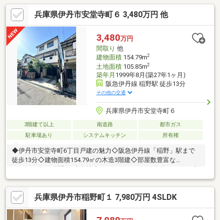
兵庫県伊丹市安堂寺町６ 3,480万円 他
3,480
万円
間取り
他
2
建物面積
154.79m
2
土地面積
105.85m
築年月
1999年8月(築27年1ヶ月)
阪急伊丹線 稲野駅 徒歩13分
その他の交通
兵庫県伊丹市安堂寺町６
3階建て以上
南道路
都市ガス
駐車場あり
システムキッチン
所有権
◆伊丹市安堂寺町6丁目戸建の魅力◇阪急伊丹線「稲野」駅まで
徒歩13分◇建物面積154.79㎡の木造3階建◇部屋数豊富な
6LDK+S+DKの間取り◇敷地内にカースペースが1台分あります◇
建物内にキッチンが2箇所ございます◇小学校と中学校まで徒歩
10分圏内◇空家のためスムーズに内覧可能です■ハウスドゥ！阪
兵庫県伊丹市稲野町１ 7,980万円 4SLDK
急伊丹駅前店物件選びから住宅ローンまで、住まい探しを丁寧に
サポート。見学予約もお気軽にご相談ください。