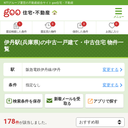
NTTグループ運営の不動産総合サイト goo住宅・不動産
1
0
0
0
最近検索した条件
最近見た物件
保存した条件
お気に入り
伊丹駅(兵庫県)の中古一戸建て・中古住宅 物件一
覧
駅
変更する
阪急電鉄伊丹線/伊丹
条件
変更する
指定なし
新着メールを受
検索条件を保存
アプリで探す
取る
178
件
が該当しました。