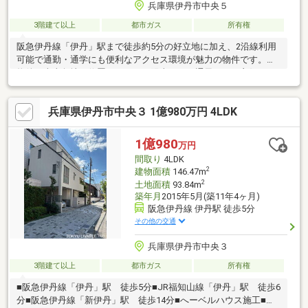
兵庫県伊丹市中央５
3階建て以上
都市ガス
所有権
阪急伊丹線「伊丹」駅まで徒歩約5分の好立地に加え、2沿線利用
可能で通勤・通学にも便利なアクセス環境が魅力の物件です。本
物件は南東角地に位置しており、陽当たり・通風ともに良好。ま
た、周辺にはスーパーやコンビニなど生活に欠かせない施設が充
実しており、日々のお買い物にも便利な環境です。間取りは3LDK
兵庫県伊丹市中央３ 1億980万円 4LDK
に加え、タタミコーナーを備えており、1階部分にLDKがあるた
め、ご年配の方が同居する際にも安心の間取りです。立地・住環
境・間取りのバランスが取れた、オススメの一邸です。お気軽に
1億980
万円
お問い合わせください。※告知事項有り
間取り
4LDK
2
建物面積
146.47m
2
土地面積
93.84m
築年月
2015年5月(築11年4ヶ月)
阪急伊丹線 伊丹駅 徒歩5分
その他の交通
兵庫県伊丹市中央３
3階建て以上
都市ガス
所有権
■阪急伊丹線「伊丹」駅 徒歩5分■JR福知山線「伊丹」駅 徒歩6
分■阪急伊丹線「新伊丹」駅 徒歩14分■へーベルハウス施工■建