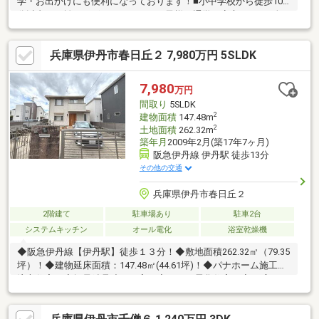
学・お出かけにも便利になっております！■小中学校から徒歩10
分以内の距離にございますので、お子様の通学も安心です！■全
客室収納がございますので、荷物が多いご家庭でも安心です！■
シューズクローゼットがございますので、靴やアウトドア用品も
兵庫県伊丹市春日丘２ 7,980万円 5SLDK
汚れを気にせず収納でき玄関スッキリ！■カウンターキッチンで
家族とコミュニケーションを取りやすい間取りになっておりま
す！■1階にLDKと水回りが集約して配置されたプラン！■LDKと和
7,980
万円
室3帖が続き間で一体として利用できる造りです。～周辺施設～稲
間取り
5SLDK
野小学校・・・徒歩650ｍ（徒歩9分
2
建物面積
147.48m
2
土地面積
262.32m
築年月
2009年2月(築17年7ヶ月)
阪急伊丹線 伊丹駅 徒歩13分
その他の交通
兵庫県伊丹市春日丘２
2階建て
駐車場あり
駐車2台
システムキッチン
オール電化
浴室乾燥機
◆阪急伊丹線【伊丹駅】徒歩１３分！◆敷地面積262.32㎡（79.35
坪）！◆建物延床面積：147.48㎡(44.61坪)！◆パナホーム施工の
注文住宅！◆軽量鉄骨造のお家！◆オール電化住宅！◆平成２１
年２月建築！◆５ＬＤＫ＋納戸の間取り！◆収納豊富！◆駐車２
台可能！（車種による）◆東南角地の物件！◆２面バルコニー！