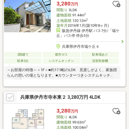
1100m?伊丹市立南中学校…徒歩21分1500m?どうファミリークリ
3,280
万円
ニック…徒歩3分210m
間取り
3LDK
2
建物面積
91.44m
2
土地面積
120.12m
築年月
2016年1月(築10年8ヶ月)
阪急伊丹線 伊丹駅 バス7分/「瑞ケ
丘」バス停 停歩3分
兵庫県伊丹市瑞ケ丘４
2階建て
都市ガス
駐車場あり
駐車2台
システムキッチン
浴室乾燥機
～お部屋の特徴～＜1F＞■約17.9帖のLDK 見渡しがよく、家族団
らんの憩いの場となります。■カウンターつきシステムキッチ
ン 調理スペースには床下収納もございます。■1616サイズの浴
室 一坪サイズの浴室ですので、ご家族でゆったりと入浴いただ
けます。＜2F＞■使い勝手の良い居室 各居室6.0帖以上ございま
兵庫県伊丹市寺本東２ 3,280万円 4LDK
すので、 寝室・お子様部屋として使いやすいです。■南西向き
のバルコニー 南西向きのため、洗濯もよく乾きます。■小屋裏
収納 シーズンものなどの収納にぴったりです。
3,280
万円
間取り
4LDK
2
建物面積
99.63m
2
土地面積
100.04m