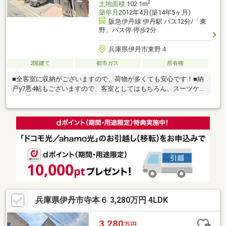
2
土地面積
102.1m
築年月
2012年4月(築14年5ヶ月)
阪急伊丹線 伊丹駅 バス12分/「東
野」バス停 停歩2分
兵庫県伊丹市東野４
2階建て
都市ガス
所有権
■全客室に収納がございますので、荷物が多くても安心です！■納
戸y7悪4帖もございますので、客室としてはもちろん、スーツケー
スや季節物の収納などもでき、生活感を隠すことが可能です！■
ロフトも付いており、お子様にも喜ばれそうです！■小学校から
徒歩10以内にございますので、お子様の通学も安心です！■スー
パーも徒歩10分以内にございますので、生活利便性良好です！～
周辺施設～荻野小学校・・・徒歩約10分（650ｍ）東中学
校・・・徒歩約23分（1600Ｍ）関西スーパー久代店・・・徒歩約
10分自衛隊阪神病院・・・徒歩約15分すくすくベビー保育
園・・・約234Ｍ
兵庫県伊丹市寺本６ 3,280万円 4LDK
3,280
万円