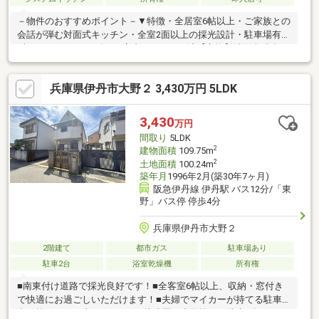
－物件のおすすめポイント－▼特徴・全居室6帖以上・ご家族との
会話が弾む対面式キッチン・全室2面以上の採光設計・駐車場有
(車種による)▼2026年2月室内リフォーム済【交換】洗面化粧台、
トイレ 等【張替】全居室クロス【その他】浴室リフレッシュコー
ティング 他▼周辺環境・関西スーパー久代店 徒歩8分(約600m)※
兵庫県伊丹市大野２ 3,430万円 5LDK
容積率は前面道路幅員により196%に制限※宅地造成及び特定盛土
等規制法:許可の対象となる工事を行う場合、着手前に必ず兵庫県
知事の許可が必要■ ご希望の住まい探しをお手伝いします
3,430
万円
━━━━━・・・物件の詳細・ご相談はお気軽にお問い合わせく
間取り
5LDK
ださい。
2
建物面積
109.75m
2
土地面積
100.24m
築年月
1996年2月(築30年7ヶ月)
阪急伊丹線 伊丹駅 バス12分/「東
野」バス停 停歩4分
兵庫県伊丹市大野２
2階建て
都市ガス
駐車場あり
駐車2台
浴室乾燥機
所有権
■南東付け道路で採光良好です！■全客室6帖以上、収納・窓付き
で快適にお過ごしいただけます！■夫婦でマイカーが持てる駐車2
台可能です！（車種による）■幼稚園、小学校まで徒歩5分ですの