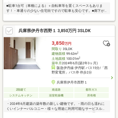
■駐車1台可（車種による）＋自転車等を置くスペースもありま
す！・車通りの少ない住宅街ですので駐車も安心です。■廊下が
少なく効率の良い間取り！・納戸付きですっきり過ごせます。・
玄関から居室が見えにくく、急な来客対応も安心。・南向きバル
コニーで日当たり良好！■2003年3月築！・洗浄便座や浴室乾燥等
兵庫県伊丹市西野１ 3,850万円 3SLDK
設備充実！
3,850
万円
間取り
3SLDK
2
建物面積
99.62m
2
土地面積
100.01m
築年月
2024年6月(築2年3ヶ月)
阪急伊丹線 伊丹駅 バス15分/「西
野変電所」バス停 停歩2分
兵庫県伊丹市西野１
2階建て
南道路
都市ガス
システムキッチン
浴室乾燥機
所有権
・2024年6月建築の築年数の新しい建物です。・雨の日も濡れに
くいインナーバルコニー・様々な用途に利用可能なサービスルー
ムがあります。・1階、2階はトイレに温水洗浄便座を設置されて