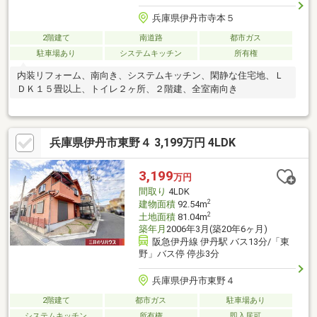
兵庫県伊丹市寺本５
2階建て
南道路
都市ガス
駐車場あり
システムキッチン
所有権
内装リフォーム、南向き、システムキッチン、閑静な住宅地、Ｌ
ＤＫ１５畳以上、トイレ２ヶ所、２階建、全室南向き
兵庫県伊丹市東野４ 3,199万円 4LDK
3,199
万円
間取り
4LDK
2
建物面積
92.54m
2
土地面積
81.04m
築年月
2006年3月(築20年6ヶ月)
阪急伊丹線 伊丹駅 バス13分/「東
野」バス停 停歩3分
兵庫県伊丹市東野４
2階建て
都市ガス
駐車場あり
システムキッチン
所有権
即入居可