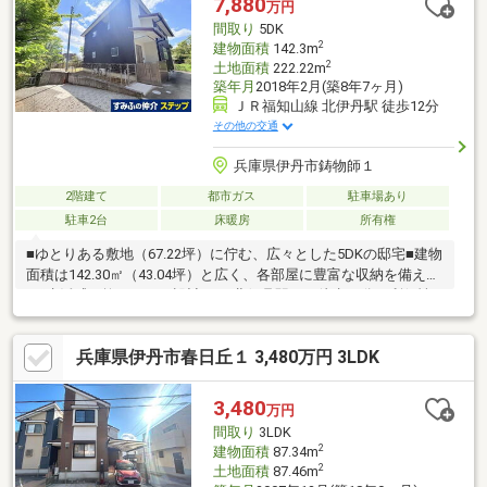
7,880
万円
ガス対応で経済的！■現在は空き部屋のため気軽に室内見学可能
間取り
5DK
です！
2
建物面積
142.3m
2
土地面積
222.22m
築年月
2018年2月(築8年7ヶ月)
ＪＲ福知山線 北伊丹駅 徒歩12分
その他の交通
兵庫県伊丹市鋳物師１
2階建て
都市ガス
駐車場あり
駐車2台
床暖房
所有権
■ゆとりある敷地（67.22坪）に佇む、広々とした5DKの邸宅■建物
面積は142.30㎡（43.04坪）と広く、各部屋に豊富な収納を備え
た“生活感を抑えられる設計”■JR北伊丹駅まで徒歩12分の利便性
を持ちながら、敷地南側には開放的なお庭が広がり、家庭菜園や
デッキ設置など多彩な楽しみ方が可能です。■駐車スペースは2台
兵庫県伊丹市春日丘１ 3,480万円 3LDK
分（車種による）あり。来客時や車を複数台お持ちのご家庭にも
安心してご利用いただけます。■将来的には間取り変更によるLDK
化も検討しやすく、ライフスタイルの変化に対して柔軟に対応で
3,480
万円
きる点も魅力的です。
間取り
3LDK
2
建物面積
87.34m
2
土地面積
87.46m