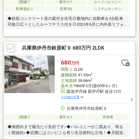
2階建て
都市ガス
ルーフバルコニー
駐車場あり
駐車3台
システムキッチン
◆鉄筋コンクリート造の庭付き住宅◇敷地内に自動車を3台駐車
可能◇広々としたルーフテラス付き◇2023年6月に内外装リフォ
ーム済◇全居室6帖以上あるゆとりある間取◇即入居可能な空家
の戸建■ハウスドゥ！阪急伊丹駅前店物件選びから住宅ローンま
で、住まい探しを丁寧にサポート。見学予約もお気軽にご相談く
兵庫県伊丹市鈴原町９ 680万円 2LDK
ださい。
680
万円
間取り
2LDK
2
建物面積
41.95m
2
土地面積
38.66m
築年月
1966年3月(築60年6ヶ月)
阪急伊丹線 新伊丹駅 徒歩12分
その他の交通
兵庫県伊丹市鈴原町９
2階建て
都市ガス
所有権
◆南西向きで陽当たり良好です♪◆バルコニーが二面あり、明る
く開放的♪◆近隣にはコンビニも有り生活便利な立地！◆月額賃
料４万円、共益費5，000円 年間収入：54万円 表面利回り：約