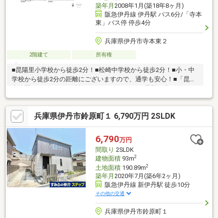
築年月
2008年1月(築18年8ヶ月)
阪急伊丹線 伊丹駅 バス6分/「寺本
東」バス停 停歩4分
兵庫県伊丹市寺本東２
2階建て
所有権
■昆陽里小学校から徒歩2分！■松崎中学校から徒歩2分！■小・中
学校から徒歩2分の距離にございますので、通学も安心！■「昆陽
南公園」からすぐの距離にございますので、お子様も喜ばれま
す！■ロフトに屋根裏収納、廊下収納、全客室収納がございます
ので、荷物が多いご家庭でも安心です！■オール電化住宅！■スー
兵庫県伊丹市鈴原町１ 6,790万円 2SLDK
パーも徒歩10以内にございますので、生活利便性良好！～周辺施
設～・松崎中学校・・・約140ｍ・昆陽里小学校・・・約140ｍ・
伊丹おうち保育園・・・約503ｍ・ひかり保育園・・・約642ｍ・
6,790
万円
昆陽南公園・・・約38ｍ・スーパーオオジ（伊丹店）・・・約
間取り
2SLDK
298
2
建物面積
93m
2
土地面積
190.89m
築年月
2020年7月(築6年2ヶ月)
阪急伊丹線 新伊丹駅 徒歩10分
その他の交通
兵庫県伊丹市鈴原町１