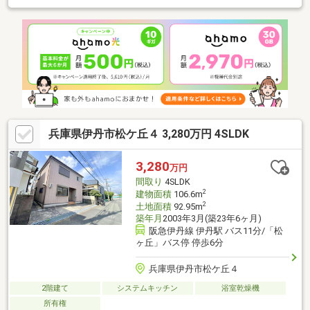
で、お子様の通学も安心です！■2024年12月にリフォーム履歴あ
り！（全室クロス貼替、CF貼替、キッチン新調、洗面室新調、浴
室新調、トイレ新調）■周辺は閑静な住宅街となっており、子育
てにも最適な住環境です。■水回りが集中しており、家事動線良
好です！■家族の様子を感じながらお料理できるキッチン、リビ
ングとの一体感のある開放的な空間！～周辺施設～荻野小学
校・・・徒歩5分（400ｍ）
兵庫県伊丹市松ケ丘４ 3,280万円 4SLDK
3,280
万円
間取り
4SLDK
2
建物面積
106.6m
2
土地面積
92.95m
築年月
2003年3月(築23年6ヶ月)
阪急伊丹線 伊丹駅 バス11分/「松
ヶ丘」バス停 停歩6分
兵庫県伊丹市松ケ丘４
2階建て
システムキッチン
浴室乾燥機
所有権