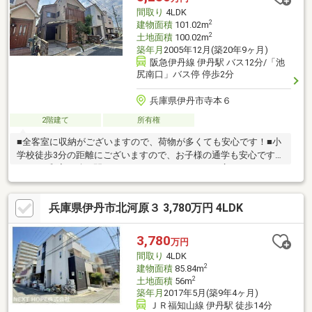
間取り
4LDK
2
建物面積
101.02m
2
土地面積
100.02m
築年月
2005年12月(築20年9ヶ月)
阪急伊丹線 伊丹駅 バス12分/「池
尻南口」バス停 停歩2分
兵庫県伊丹市寺本６
2階建て
所有権
■全客室に収納がございますので、荷物が多くても安心です！■小
学校徒歩3分の距離にございますので、お子様の通学も安心です！
■LDKと和室が続き間になっておりますので、より広いLDKにする
ことも可能です！■2面バルコニーですので、通風良好です！■壁
付けキッチンですので、料理に集中しやすく、リビングを広く使
兵庫県伊丹市北河原３ 3,780万円 4LDK
えます！■ショッピングセンター【イズミヤ】と【イオンモール
伊丹昆陽】が徒歩10分以内にございますので、生活利便性良好で
す！～周辺施設～はなさと幼稚園・・・約186ｍ西伊丹保育
3,780
万円
園・・・約217ｍ花里小学校・・・約240ｍ松崎中学校・・・約
間取り
4LDK
764ｍ
2
建物面積
85.84m
2
土地面積
56m
築年月
2017年5月(築9年4ヶ月)
ＪＲ福知山線 伊丹駅 徒歩14分