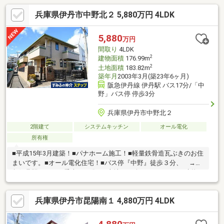
兵庫県伊丹市中野北２ 5,880万円 4LDK
5,880
万円
間取り
4LDK
2
建物面積
176.99m
2
土地面積
183.82m
築年月
2003年3月(築23年6ヶ月)
阪急伊丹線 伊丹駅 バス17分/「中
野」バス停 停歩3分
兵庫県伊丹市中野北２
2階建て
システムキッチン
オール電化
所有権
■平成15年3月建築！■パナホーム施工！■軽量鉄骨造瓦ぶきのお住
まいです。■オール電化住宅！■バス停『中野』徒歩３分、 →阪
急伊丹駅までバス乗車１７分！■土地55.60坪（183.82㎡）■建物
53.53坪（176.99㎡）■室内丁寧にお使いです！■各居室はペアガラ
ス！■１階バリアフリー設計！◆買替え希望の方は、ご売却のお
兵庫県伊丹市昆陽南１ 4,880万円 4LDK
手伝いもさせていただきますので、お気軽にご用命くださいませ♪