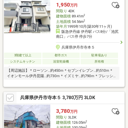
っております！～周辺施設～稲野小学校・・・徒歩16分（1280
1,950
万円
ｍ）西中学校・・・徒歩21分（1680ｍ）イオンスタイル伊丹昆
間取り
4DK
陽・・・徒歩11分（880ｍ
2
建物面積
89.41m
2
土地面積
54.56m
築年月
1995年10月(築30年11ヶ月)
阪急伊丹線 伊丹駅 バス8分/「池尻
南口」バス停 停歩7分
兵庫県伊丹市寺本５
3階建て以上
都市ガス
駐車場あり
システムキッチン
浴室乾燥機
所有権
【周辺施設】＊ローソン…約450ｍ＊セブンイレブン…約510ｍ＊
イオンモール伊丹昆陽…約730ｍ＊イズミヤ…約790ｍ＊フレッシ
ュマルチュウ…約1090ｍ＊スーパーオオジ…約1090ｍ＊業務スー
パー…約1130ｍ＊スギ薬局…約1020ｍ＊コーナンＰＲＯ…約540ｍ
＊寺本郵便局…約460ｍ＊尼崎信用金庫…約690ｍ＊市立伊丹病院…
兵庫県伊丹市寺本５ 3,780万円 3LDK
約870ｍ＊阪神北広域こども急病センター…約920ｍ＊花里小学
校…約400ｍ＊松崎中学校…約900ｍ＝＝＝＝＝＝＝＝＝＝＝＝＝
＝＝☆不動産の購入や売却は福屋不動産販売 伊丹店へお任せく
3,780
万円
ださい。お問合せ、ご来店をスタッフ一同、心よりお待ちしてお
間取り
3LDK
ります
2
建物面積
126.05m
2
土地面積
100.05m