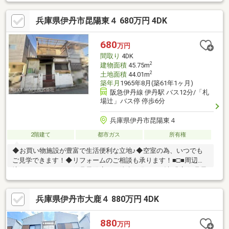
います。・広々とした約17.8帖のLDKです。
兵庫県伊丹市昆陽東４ 680万円 4DK
680
万円
間取り
4DK
2
建物面積
45.75m
2
土地面積
44.01m
築年月
1965年8月(築61年1ヶ月)
阪急伊丹線 伊丹駅 バス12分/「札
場辻」バス停 停歩6分
兵庫県伊丹市昆陽東４
2階建て
都市ガス
所有権
◆お買い物施設が豊富で生活便利な立地♪◆空室の為、いつでも
ご見学できます！◆リフォームのご相談も承ります！■□■周辺環
境■□■サンドラッグ 伊丹昆陽店まで徒歩１分コメダ珈琲店 伊丹昆
陽店まで徒歩２分フレッシュマルチュウ 昆陽店まで徒歩７分サン
ディ 伊丹昆陽店まで徒歩５分ミニストップ 伊丹昆陽東1丁目店ま
兵庫県伊丹市大鹿４ 880万円 4DK
で徒歩５分◇摂陽小学校まで徒歩１４分◇西中学校まで徒歩５分
◆◇◆今すぐご覧になられたい方◆◇◆【電話で問い合わせ】を
タップしてください！！ ■□アルバイト等、ローン審査が心配な方
880
万円
も、まずはご相談下さい！□■