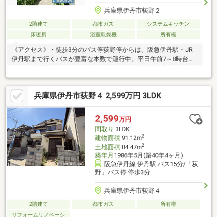
兵庫県伊丹市荻野２
2階建て
都市ガス
システムキッチン
床暖房
浴室乾燥機
所有権
《アクセス》・徒歩3分のバス停荻野停からは、阪急伊丹駅・JR
伊丹駅まで行くバスが豊富な本数で運行中。平日午前7～8時台に
おける伊丹駅行きのバスは7本ございます。《周辺環境・立地条件
等》・路地状敷地のため、表通りから一本入っており、人目が気
にならないのが特徴です。《道路・方位等》・東側幅員5.4ｍ道路
兵庫県伊丹市荻野４ 2,599万円 3LDK
に間口2.5ｍ接道しています。《室内の特徴》◆リビングに床暖房
あり《リビングメッセージ》・関西スーパー 鴻池店（約810
ｍ）・ローソン荻野店（約270ｍ）・伊丹市立荻野小学校（約290
2,599
万円
ｍ）・伊丹市立荒牧中学校（約1680ｍ）
間取り
3LDK
2
建物面積
91.12m
2
土地面積
84.47m
築年月
1986年5月(築40年4ヶ月)
阪急伊丹線 伊丹駅 バス15分/「荻
野」バス停 停歩3分
兵庫県伊丹市荻野４
2階建て
都市ガス
所有権
リフォームリノベーシ