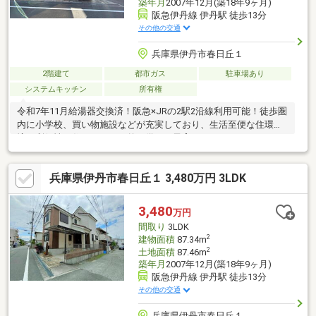
築年月
2007年12月(築18年9ヶ月)
阪急伊丹線 伊丹駅 徒歩13分
その他の交通
兵庫県伊丹市春日丘１
2階建て
都市ガス
駐車場あり
システムキッチン
所有権
令和7年11月給湯器交換済！阪急×JRの2駅2沿線利用可能！徒歩圏
内に小学校、買い物施設などが充実しており、生活至便な住環
境。利便性と住みやすさを兼ね備えた子育てファミリーにぴった
りな立地です♪4人掛けのダイニングテーブルをおいてもスペース
のある16帖のリビング。お気に入りのインテリアを置いて自分好
兵庫県伊丹市春日丘１ 3,480万円 3LDK
みにコーディネートできます。各居室に収納もあるため、ご家族
の衣類やスペースを取りやすい季節物の寝具や家電などもしっか
り収納できます。コミュニケーションの取りやすいオープンキッ
3,480
万円
チンはお料理しながらご家族との会話も弾み、楽しくお料理でき
間取り
3LDK
ます♪
2
建物面積
87.34m
2
土地面積
87.46m
築年月
2007年12月(築18年9ヶ月)
阪急伊丹線 伊丹駅 徒歩13分
その他の交通
兵庫県伊丹市春日丘１