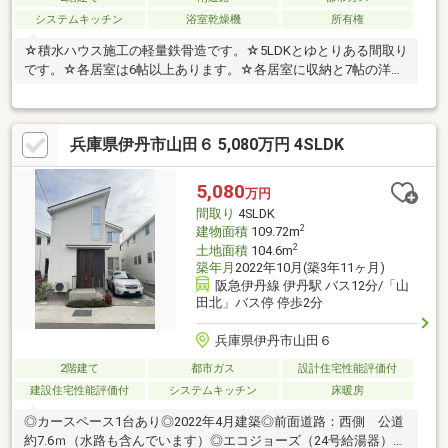
システムキッチン
浴室乾燥機
所有権
☆積水ハウス施工の軽量鉄骨造です。☆5LDKとゆとりある間取り
です。☆各居室は6帖以上あります。☆各居室に収納と7帖の洋室
にはWICがあります。
兵庫県伊丹市山田６ 5,080万円 4SLDK
5,080
万円
間取り
4SLDK
2
建物面積
109.72m
2
土地面積
104.6m
築年月
2022年10月(築3年11ヶ月)
阪急伊丹線 伊丹駅 バス12分/「山
田北」バス停 停歩2分
兵庫県伊丹市山田６
2階建て
都市ガス
設計住宅性能評価付
建設住宅性能評価付
システムキッチン
床暖房
◎カースペース1台あり◎2022年4月建築◎前面道路：西側 公道
約7.6ｍ（水路も含んでいます）◎エコジョーズ（24号給湯器）◎