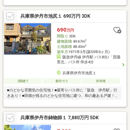
7.9％■□■周辺環境■□■コメダ珈琲店 伊丹昆陽店まで徒歩９分笹原
公園まで徒歩９分サンディ 伊丹昆陽店まで徒歩１２分スーパーオ
兵庫県伊丹市池尻１ 690万円 3DK
オジ 安堂寺店まで徒歩１３分阪急オアシス伊丹昆陽東店まで徒歩
１５分セブンイレブン 伊丹南鈴原2丁目店まで徒歩３分ローソン
ニシイチドラッグ伊丹鈴原店まで徒歩７分◇鈴原小学校◇南中学
690
万円
校※賃貸中の為、内覧はできません。
間取り
3DK
2
建物面積
49.67m
2
土地面積
48.43m
築年月
1971年3月(築55年6ヶ月)
阪急伊丹線 伊丹駅 バス8分/「昆陽
里北」バス停 停歩4分
兵庫県伊丹市池尻１
2階建て
都市ガス
所有権
■のどかな雰囲気の住宅地！■最寄りバス停に「阪急 伊丹駅」行
きあり！■田畑が残るのどかな住宅地に建つ、和の趣ある戸建！
周辺にはドラッグストアやコンビニも充実！・「スギ薬局 昆陽
店」まで徒歩8分！・「ローソン 伊丹池尻店」まで徒歩6分！・
「セブンイレブン 尼崎西昆陽２丁目店」まで徒歩9分！■周辺は飲
兵庫県伊丹市鋳物師１ 7,880万円 5DK
食店や公園が点在！■木造2階建て！■3DK！■全室収納付き・床下
収納庫あり！■和室3部屋は2面採光！■キッチン・浴室・トイレの
水回りに換気窓付き！においや湿気のこもりにくい造り！■都市