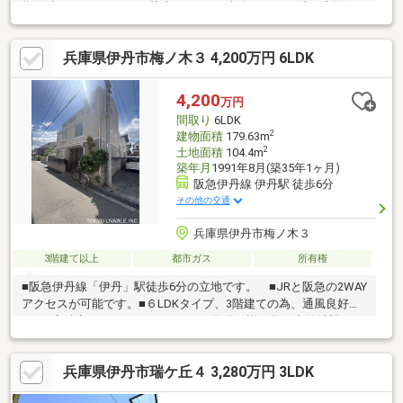
物面積146.47㎡の4LDK■駐車スペース1台分あります(車種制限あ
り)■和室は琉球畳です■WICや1階収納部屋など収納スペースが豊
富です！■近隣に商業施設や公園が多数あり、生活環境が充実し
兵庫県伊丹市梅ノ木３ 4,200万円 6LDK
ています♪■3階にフリースペースがあり、お子様が自由に遊べる
スペースがあります♪■ご不明点・ご質問等ございましたら、お気
軽に伊丹センター（担当：森）までお問い合わせください！
4,200
万円
（フリーダイヤル：0120-919-930）
間取り
6LDK
2
建物面積
179.63m
2
土地面積
104.4m
築年月
1991年8月(築35年1ヶ月)
阪急伊丹線 伊丹駅 徒歩6分
その他の交通
兵庫県伊丹市梅ノ木３
3階建て以上
都市ガス
所有権
■阪急伊丹線「伊丹」駅徒歩6分の立地です。 ■JRと阪急の2WAY
アクセスが可能です。■６LDKタイプ、3階建ての為、通風良好で
す。■容積率オーバーしています。■物件の詳細及び内覧希望のお
問い合わせにつきましては担当：一色までお願いいたします。
（フリーコール ０１２０－９１９－９３０）≪ライフインフォ
兵庫県伊丹市瑞ケ丘４ 3,280万円 3LDK
メーション≫?阪急オアシス伊丹店…徒歩3分240m?ファミリーマ
ート 阪急伊丹駅前店…徒歩7分500m?伊丹市立南小学校…徒歩15分