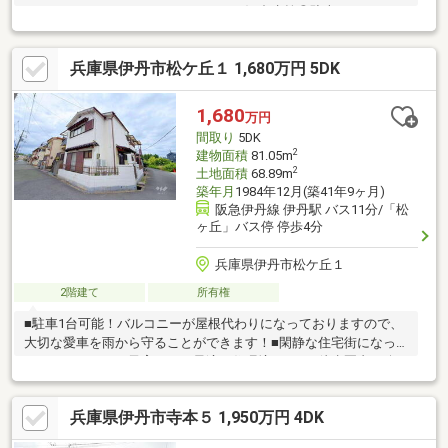
キッチン：タッチレスハンドシャワー混合水栓◎駐車スペースに
ＥＶコンセント、散水栓あり◎ガス衣類乾燥機（乾太くん）付◎
ＬＤにはガス温水式床暖房有◎玄関横にエントランスクローク有
兵庫県伊丹市松ケ丘１ 1,680万円 5DK
◎耐震等級3◎耐震性・耐久性に配慮したマルチバランス工法採用
◎60年保証システム～ 周辺施設 ～・伊丹市立昆陽里小学校
約380ｍ・伊丹市立松崎中学校 約460ｍ・イズミヤショッピング
1,680
万円
センター昆陽 約390ｍ
間取り
5DK
2
建物面積
81.05m
2
土地面積
68.89m
築年月
1984年12月(築41年9ヶ月)
阪急伊丹線 伊丹駅 バス11分/「松
ヶ丘」バス停 停歩4分
兵庫県伊丹市松ケ丘１
2階建て
所有権
■駐車1台可能！バルコニーが屋根代わりになっておりますので、
大切な愛車を雨から守ることができます！■閑静な住宅街になっ
ておりますので、子育てにも最適な住環境です！■徒歩圏内に公
園がございますので、お子様にも喜ばれそうです！■自然環境・
住環境・利便性のバランスの良いエリアです！■全居室続き間に
兵庫県伊丹市寺本５ 1,950万円 4DK
することができますので、広さを感じることができます！■北西
角地ですので、陽当り・通風良好で、開放感のあるお住まいにな