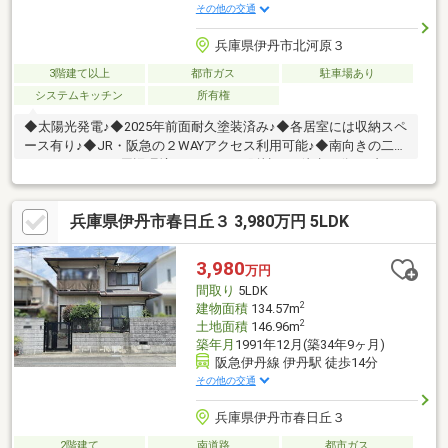
その他の交通
兵庫県伊丹市北河原３
3階建て以上
都市ガス
駐車場あり
システムキッチン
所有権
◆太陽光発電♪◆2025年前面耐久塗装済み♪◆各居室には収納スペ
ース有り♪◆JR・阪急の２WAYアクセス利用可能♪◆南向きの二面
バルコニー♪■□■周辺環境■□■スマイル阪神まで徒歩７分セブンイ
レブン 伊丹北本町3丁目店まで徒歩５分伊丹緑地まで徒歩６分ロ
ーソン 伊丹北本町二丁目店まで徒歩８分北伊丹郵便局まで徒歩６
兵庫県伊丹市春日丘３ 3,980万円 5LDK
分◇伊丹小学校まで徒歩１５分◇北中学校まで徒歩１０分◆◇◆
今すぐご覧になられたい方◆◇◆【電話で問い合わせ】をタップ
してください！！ ■ローン審査が心配な方も、まずはご相談下さ
3,980
万円
い！■
間取り
5LDK
2
建物面積
134.57m
2
土地面積
146.96m
築年月
1991年12月(築34年9ヶ月)
阪急伊丹線 伊丹駅 徒歩14分
その他の交通
兵庫県伊丹市春日丘３
2階建て
南道路
都市ガス