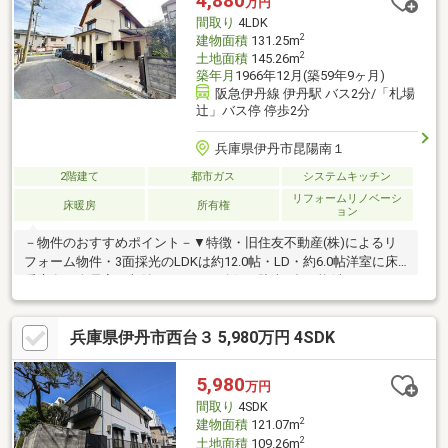
4,880
万円
間取り
4LDK
2
建物面積
131.25m
2
土地面積
145.26m
築年月
1966年12月(築59年9ヶ月)
阪急伊丹線 伊丹駅 バス2分/「札場
辻」バス停 停歩2分
兵庫県伊丹市昆陽南１
2階建て
都市ガス
システムキッチン
リフォームリノベーシ
床暖房
所有権
ョン
－物件のおすすめポイント－▼特徴・旧住友不動産(株)によるリ
フォーム物件・3面採光のLDKは約12.0帖・LD・約6.0帖洋室に床
暖房有・全居室に収納スペースを確保・駐車2台可能(車種によ
る)▼2011年10月室内外リフォーム済【交換】キッチン、浴槽、
トイレ、洗面化粧台 等【張替】全室クロス・フローリング【外回
兵庫県伊丹市西台３ 5,980万円 4SDK
り工事】屋根塗装、外壁塗装、耐震補強※宅地造成及び特定盛土
等規制法 許可対象工事を行う場合、着手前に必ず兵庫県知事の
許可を受けなければなりません■ ご希望の住まい探しをお手伝い
5,980
万円
します ━━━━━・・・物件の詳細・ご相談はお気軽にお問い合
間取り
4SDK
わせください。
2
建物面積
121.07m
2
土地面積
109.26m