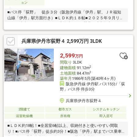
ョン
■バス停「荻野」 徒歩３分（阪急伊丹線「伊丹」駅、ＪＲ福知
山線「伊丹」駅方面行き）■ＬＤＫ約１８帖■２０２５年９月リフ
ォーム済◇システムキッチン交換◇トイレ器具一式交換◇クロス
張替え◇ハウスクリーニング■物件の詳細及び内覧希望のお問い
合わせにつきましては担当までお願いいたします。（フリーコー
兵庫県伊丹市荻野４ 2,599万円 3LDK
ル ０１２０－９１９－９３０）
2,599
万円
間取り
3LDK
2
建物面積
91.12m
2
土地面積
84.47m
築年月
1986年5月(築40年4ヶ月)
阪急伊丹線 伊丹駅 バス15分/「荻
野」バス停 停歩3分
兵庫県伊丹市荻野４
2階建て
都市ガス
システムキッチン
浴室乾燥機
所有権
即入居可
■ＬＤＫ約18帖！■全居室6帖以上、収納付きと使いやすい間取
り！■バス停「荻野」徒歩約3分！■阪急「伊丹」駅までバス乗車