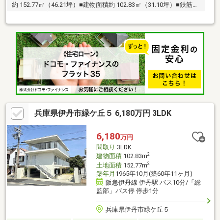
約 152.77㎡（46.21坪）■建物面積約 102.83㎡（31.10坪）■鉄筋コ
ンクリート造■１階シャワールーム、２階バスルーム有■３ＬＤＫ
の間取り■ＬＤＫ約15.5帖■令和５年６月リフォーム済み【全室フ
ローリング張替・クロス張替、塗装工事（外壁・屋根・バルコニ
ー）、キッチン・トイレ・洗面化粧台・浴室・給湯器交換】■大
きなルーフテラス
兵庫県伊丹市緑ケ丘５ 6,180万円 3LDK
6,180
万円
間取り
3LDK
2
建物面積
102.83m
2
土地面積
152.77m
築年月
1965年10月(築60年11ヶ月)
阪急伊丹線 伊丹駅 バス10分/「総
監部」バス停 停歩1分
兵庫県伊丹市緑ケ丘５