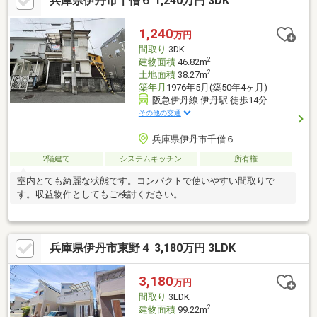
兵庫県伊丹市千僧６ 1,240万円 3DK
◆日当たり・通風良好！◆敷地の一部に月極駐車場あり！（・月
極駐車場 計４台480000円／年 （2025年1月～2026年1月の年間
実績））
1,240
万円
間取り
3DK
2
建物面積
46.82m
2
土地面積
38.27m
築年月
1976年5月(築50年4ヶ月)
阪急伊丹線 伊丹駅 徒歩14分
その他の交通
兵庫県伊丹市千僧６
2階建て
システムキッチン
所有権
室内とても綺麗な状態です。コンパクトで使いやすい間取りで
す。収益物件としてもご検討ください。
兵庫県伊丹市東野４ 3,180万円 3LDK
3,180
万円
間取り
3LDK
2
建物面積
99.22m