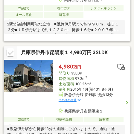
2階建て
都市ガス
システムキッチン
オール電化
所有権
2駅2沿線利用可能な立地！■阪急伊丹駅まで約９９０ｍ、徒歩１
３分■ＪＲ伊丹駅まで約１２３０ｍ、徒歩１６分■２００７年１２
月築の戸建です。室内、丁寧にお使いです。■エコキュート機あ
ります。■ウォークインクローゼットあり！■トイレ2か所あり！■
カウンター式システムキッチン■オール電化住宅 IHクッキングヒ
兵庫県伊丹市昆陽東１ 4,980万円 3SLDK
ーターあり。
4,980
万円
間取り
3SLDK
2
建物面積
97.2m
2
土地面積
100.26m
築年月
2016年1月(築10年8ヶ月)
阪急伊丹線 伊丹駅 徒歩13分
その他の交通
兵庫県伊丹市昆陽東１
2階建て
浴室乾燥機
所有権
■阪急伊丹駅から徒歩13分の距離にございますので、通勤・通