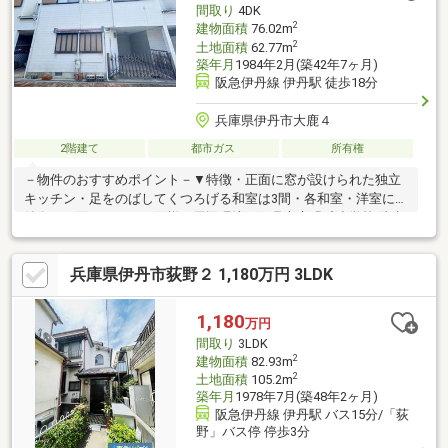
間取り
4DK
2
建物面積
76.02m
2
土地面積
62.77m
築年月
1984年2月(築42年7ヶ月)
阪急伊丹線 伊丹駅 徒歩18分
兵庫県伊丹市大鹿４
2階建て
都市ガス
所有権
－物件のおすすめポイント－▼特徴・正面に窓が設けられた独立
キッチン・足をのばしてくつろげる和室は3間・各和室・洋室に収
納有・両面バルコニー仕様▼周辺環境・伊丹市立緑丘小学校 徒歩
2分(約100m)・スーパー「阪急オアシス伊丹大鹿店」徒歩7分(約
550m)※宅地造成及び特定盛土等規制法:許可の対象となる工事を
兵庫県伊丹市荻野２ 1,180万円 3LDK
行う場合、着手する前に兵庫県知事の許可が必要※構造／鉄骨造
瓦葺2階建(連棟式)※建築基準法上の道路に2m以上の間口で接して
いないため単独での再建築不可■ ご希望の住まい探しをお手伝い
1,180
万円
します ━━━━━・・・物件の詳細・ご相談はお気軽にお問い合
間取り
3LDK
わせください。
2
建物面積
82.93m
2
土地面積
105.2m
築年月
1978年7月(築48年2ヶ月)
阪急伊丹線 伊丹駅 バス15分/「荻
野」バス停 停歩3分