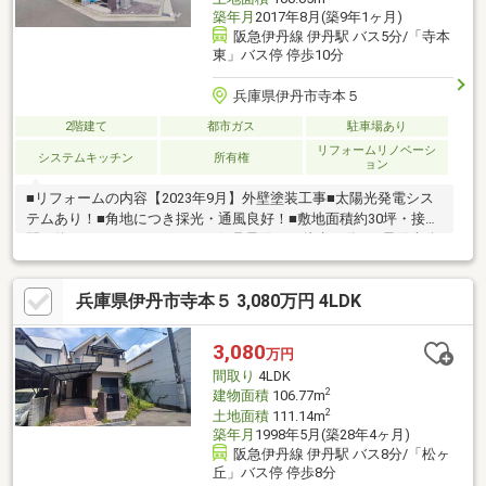
築年月
2017年8月(築9年1ヶ月)
阪急伊丹線 伊丹駅 バス5分/「寺本
東」バス停 停歩10分
兵庫県伊丹市寺本５
2階建て
都市ガス
駐車場あり
リフォームリノベーシ
システムキッチン
所有権
ョン
■リフォームの内容【2023年9月】外壁塗装工事■太陽光発電シス
テムあり！■角地につき採光・通風良好！■敷地面積約30坪・接道
間口約10m！■イオンスタイル伊丹昆陽まで徒歩13分！■昆陽南公
園まで徒歩10分！■弊社の特徴について・駐車場も完備しており
ますのでご利用ください。・キッズスペースもございますので、
兵庫県伊丹市寺本５ 3,080万円 4LDK
小さなお子様がいらっしゃるご家庭もお気軽にご来場ください！
【営業日】定休日はございません。水曜日も営業しております。
【営業時間】10：00～19：00※上記時間はお電話が繋がりやすく
3,080
万円
なっております。
間取り
4LDK
2
建物面積
106.77m
2
土地面積
111.14m
築年月
1998年5月(築28年4ヶ月)
阪急伊丹線 伊丹駅 バス8分/「松ヶ
丘」バス停 停歩8分