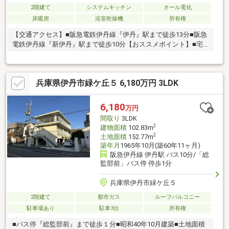
2階建て
システムキッチン
オール電化
床暖房
浴室乾燥機
所有権
【交通アクセス】■阪急電鉄伊丹線『伊丹』駅まで徒歩13分■阪急
電鉄伊丹線『新伊丹』駅まで徒歩10分【おススメポイント】■宅
地面積125.47㎡（37.95坪）■建物面積 93.00㎡（28.13坪）■2020
年7月建築■セキスイハイム施工の注文住宅■オール電化住宅■LDK
に床暖房3面付き■屋根付き駐車スペース有■LDK部分にバーチカ
兵庫県伊丹市緑ケ丘５ 6,180万円 3LDK
ルブラインド■EVコンセント付き■全館空調システム■太陽光パネ
ル
6,180
万円
間取り
3LDK
2
建物面積
102.83m
2
土地面積
152.77m
築年月
1965年10月(築60年11ヶ月)
阪急伊丹線 伊丹駅 バス10分/「総
監部前」バス停 停歩1分
兵庫県伊丹市緑ケ丘５
2階建て
都市ガス
ルーフバルコニー
駐車場あり
駐車3台
所有権
■バス停『総監部前』まで徒歩１分■昭和40年10月建築■土地面積