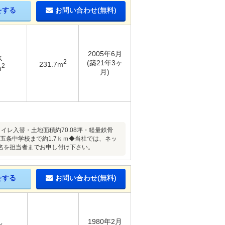
をする
お問い合わせ(無料)
2005年6月
K
2
(築21年3ヶ
231.7m
2
m
月)
イレ入替・土地面積約70.08坪・軽量鉄骨
五条中学校まで約1.7ｋｍ◆当社では、ネッ
名を担当者までお申し付け下さい。
をする
お問い合わせ(無料)
1980年2月