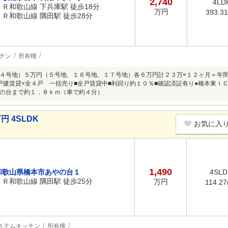
2,740
4LD
ＪＲ和歌山線 下兵庫駅 徒歩18分
万円
393.3
ＪＲ和歌山線 隅田駅 徒歩28分
チン
所有権
４号地）５万円（５号地、１６号地、１７号地）各６万円計２３万×１２ヶ月＝年間２
戸建賃貸×全４戸 一括売り■全戸賃貸中■利回り約１０％■確認済証有り●橋本東Ｉ
の台まで約１．８ｋｍ（車で約４分）
円 4SLDK
お気に入
1,490
和歌山県橋本市あやの台１
4SLD
ＪＲ和歌山線 隅田駅 徒歩25分
万円
114.2
ステムキッチン
所有権