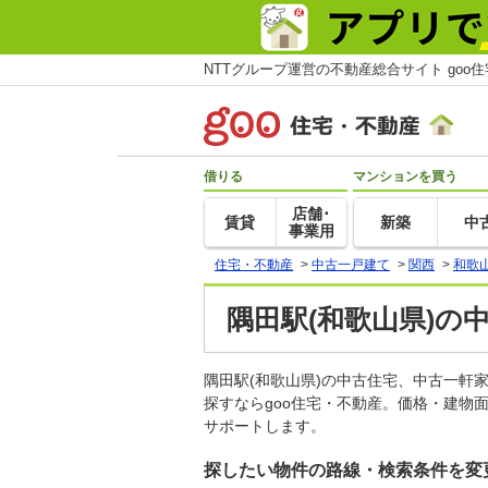
NTTグループ運営の不動産総合サイト goo
借りる
マンションを買う
店舗･
賃貸
新築
中
事業用
住宅・不動産
>
中古一戸建て
>
関西
>
和歌
隅田駅(和歌山県)の
隅田駅(和歌山県)の中古住宅、中古一
探すならgoo住宅・不動産。価格・建物
サポートします。
探したい物件の路線・検索条件を変