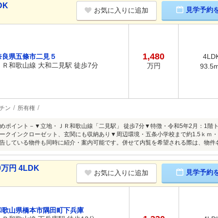
DK
見学予約
お気に入りに追加
1,480
奈良県五條市二見５
4LD
ＪＲ和歌山線 大和二見駅 徒歩7分
万円
93.5
チン
所有権
めポイント－▼立地・ＪＲ和歌山線「二見駅」 徒歩7分▼特徴・令和5年2月：1階ト
ークインクローゼット、玄関にも収納あり▼周辺環境・五条小学校まで約1.5ｋｍ・
告している物件も同時に紹介・案内可能です。併せて内覧を希望される際は、物件
万円 4LDK
見学予約
お気に入りに追加
和歌山県橋本市隅田町下兵庫