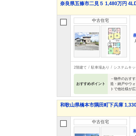
奈良県五條市二見５ 1,480万円 4L
中古住宅
2階建て
駐車場あり
システムキッ
－物件のおすす
おすすめポイント
造・納戸やウォ
トで他社様が広
和歌山県橋本市隅田町下兵庫 1,330
中古住宅