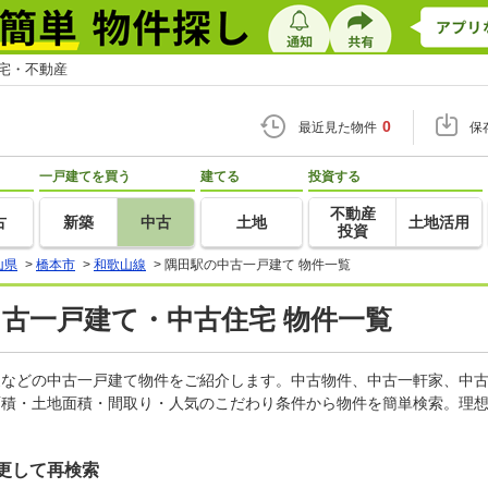
住宅・不動産
0
最近見た物件
保
一戸建てを買う
建てる
投資する
不動産
古
新築
中古
土地
土地活用
投資
山県
>
橋本市
>
和歌山線
>
隅田駅の中古一戸建て 物件一覧
中古一戸建て・中古住宅 物件一覧
軒家などの中古一戸建て物件をご紹介します。中古物件、中古一軒家、中
面積・土地面積・間取り・人気のこだわり条件から物件を簡単検索。理想
更して再検索