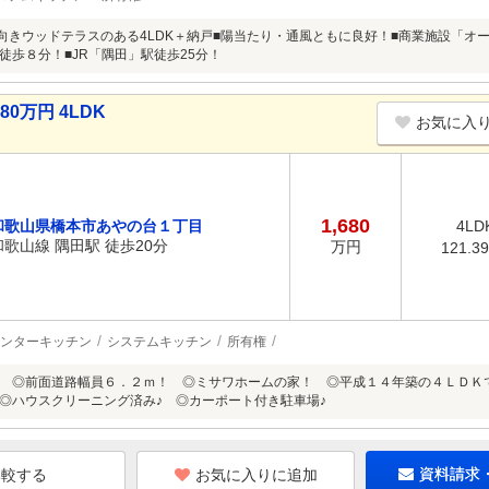
＋南向きウッドテラスのある4LDK＋納戸■陽当たり・通風ともに良好！■商業施設「オ
徒歩８分！■JR「隅田」駅徒歩25分！
0万円 4LDK
お気に入
1,680
和歌山県橋本市あやの台１丁目
4LD
和歌山線 隅田駅 徒歩20分
万円
121.3
ンターキッチン
システムキッチン
所有権
 ◎前面道路幅員６．２ｍ！ ◎ミサワホームの家！ ◎平成１４年築の４ＬＤＫ
◎ハウスクリーニング済み♪ ◎カーポート付き駐車場♪
お気に入りに追加
資料請求