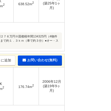
K
2
(築25年1ヶ
638.52m
2
1m
月)
７６万円※固都税年間134325円（4物件
Ｃまで約１．３ｋｍ（車で約３分）●オー・ス
お問い合わせ(無料)
りに追加
2006年12月
K
2
(築19年9ヶ
176.74m
2
7m
月)