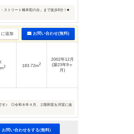
ー・ストリート橋本彩の台」まで徒歩8分！■
お問い合わせ(無料)
りに追加
2002年12月
K
2
(築23年9ヶ
183.72m
2
9m
月)
です♪ ◎令和８年４月、２階和室を洋室に改
・お問い合わせをする(無料)