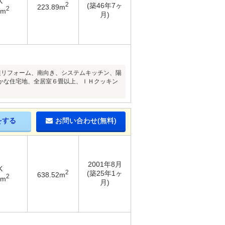
K
2
(築46年7ヶ
223.89m
2
7m
月)
装リフォーム、南向き、システムキッチン、陽
かな住宅地、全居室６畳以上、ＩＨクッキン
をする
お問い合わせ(無料)
2001年8月
K
2
(築25年1ヶ
638.52m
2
1m
月)