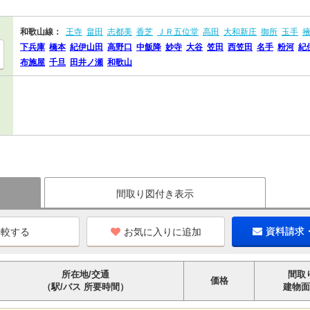
和歌山線：
王寺
畠田
志都美
香芝
ＪＲ五位堂
高田
大和新庄
御所
玉手
下兵庫
橋本
紀伊山田
高野口
中飯降
妙寺
大谷
笠田
西笠田
名手
粉河
紀
布施屋
千旦
田井ノ瀬
和歌山
間取り図付き表示
お気に入りに追加
資料請求
所在地/交通
間取
価格
（駅/バス 所要時間）
建物面