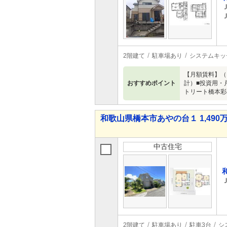
2階建て
駐車場あり
システムキッ
【月額賃料】（
おすすめポイント
計）■投資用・
トリート橋本彩
和歌山県橋本市あやの台１ 1,490万
中古住宅
2階建て
駐車場あり
駐車3台
シ