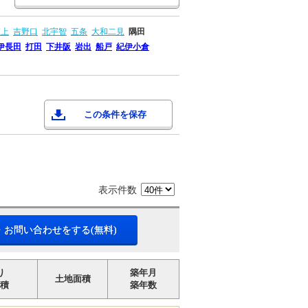
掖上
吉野口
北宇智
五条
大和二見
隅田
伊長田
打田
下井阪
岩出
船戸
紀伊小倉
この条件を保存
表示件数
・お問い合わせをする(無料)
り
築年月
土地面積
積
築年数