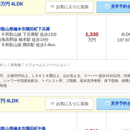
万円 4LDK
見学予約
お気に入りに追加
和歌山県橋本市隅田町下兵庫
1,330
ＪＲ和歌山線 下兵庫駅 徒歩13分
4LD
南海高野線 橋本駅 徒歩19分
万円
137.9
ＪＲ和歌山線 隅田駅 徒歩3.4km
チン
所有権
リフォームリノベーション
可、土地50坪以上、ＬＤＫ１８畳以上、山が見える、スーパー 徒歩10分以内、内
、シャワー付洗面化粧台、トイレ２ヶ所、２階建、温水洗浄便座、床下収納、緑豊
坦地
円 4LDK
見学予約
お気に入りに追加
和歌山県橋本市隅田町中島