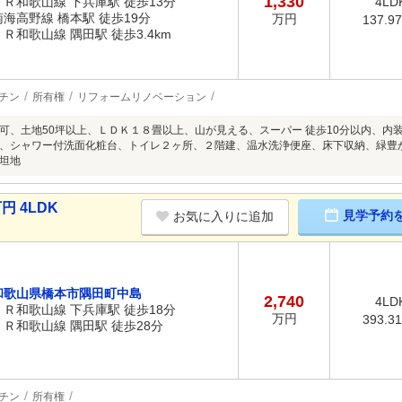
1,330
ＪＲ和歌山線 下兵庫駅 徒歩13分
4LD
南海高野線 橋本駅 徒歩19分
万円
137.9
ＪＲ和歌山線 隅田駅 徒歩3.4km
チン
所有権
リフォームリノベーション
可、土地50坪以上、ＬＤＫ１８畳以上、山が見える、スーパー 徒歩10分以内、内
、シャワー付洗面化粧台、トイレ２ヶ所、２階建、温水洗浄便座、床下収納、緑豊
坦地
円 4LDK
見学予約
お気に入りに追加
和歌山県橋本市隅田町中島
2,740
4LD
ＪＲ和歌山線 下兵庫駅 徒歩18分
万円
393.3
ＪＲ和歌山線 隅田駅 徒歩28分
チン
所有権