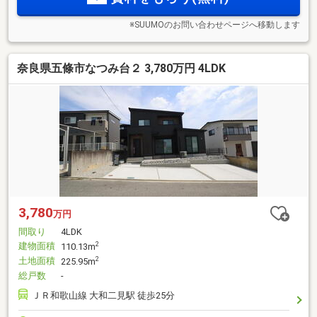
※SUUMOのお問い合わせページへ移動します
奈良県五條市なつみ台２ 3,780万円 4LDK
3,780
万円
間取り
4LDK
建物面積
2
110.13m
土地面積
2
225.95m
総戸数
-
ＪＲ和歌山線 大和二見駅 徒歩25分