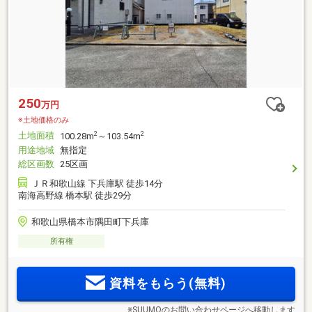
250
万円
※土地価格のみ
土地面積
2
2
100.28m
～103.54m
用途地域
無指定
総区画数
25区画
ＪＲ和歌山線 下兵庫駅 徒歩14分
南海高野線 橋本駅 徒歩29分
和歌山県橋本市隅田町下兵庫
所有権
資料をもらう(無料)
※SUUMOのお問い合わせページへ移動します