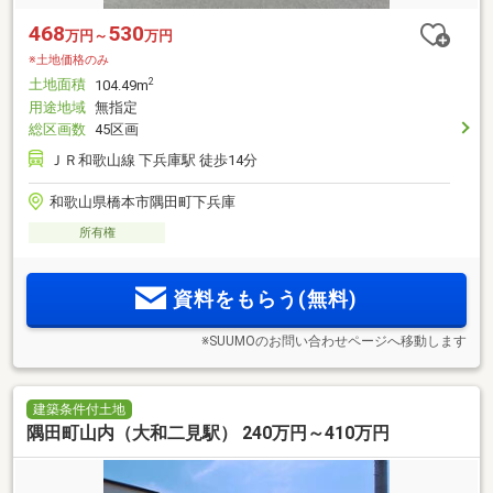
468
530
万円～
万円
※土地価格のみ
土地面積
2
104.49m
用途地域
無指定
総区画数
45区画
ＪＲ和歌山線 下兵庫駅 徒歩14分
和歌山県橋本市隅田町下兵庫
所有権
資料をもらう(無料)
※SUUMOのお問い合わせページへ移動します
建築条件付土地
隅田町山内（大和二見駅） 240万円～410万円