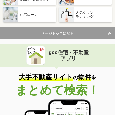
人気タウン
住宅ローン
ランキング
ページトップに戻る
goo住宅・不動産
アプリ
大手不動産サイト
物件
の
を
まとめて検索！