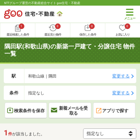
NTTグループ運営の不動産総合サイト goo住宅・不動産
1
0
0
0
最近検索した条件
最近見た物件
保存した条件
お気に入り
隅田駅(和歌山県)の新築一戸建て・分譲住宅 物件
一覧
駅
変更する
和歌山線｜隅田
条件
変更する
指定なし
新着メールを受
検索条件を保存
アプリで探す
取る
1
件
が該当しました。