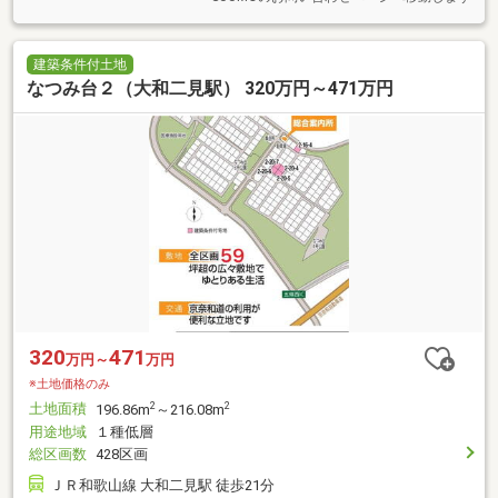
建築条件付土地
なつみ台２（大和二見駅） 320万円～471万円
320
471
万円～
万円
※土地価格のみ
土地面積
2
2
196.86m
～216.08m
用途地域
１種低層
総区画数
428区画
ＪＲ和歌山線 大和二見駅 徒歩21分