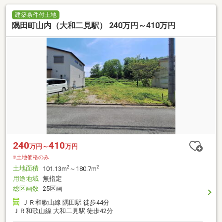
建築条件付土地
隅田町山内（大和二見駅） 240万円～410万円
240
410
万円～
万円
※土地価格のみ
土地面積
2
2
101.13m
～180.7m
用途地域
無指定
総区画数
25区画
ＪＲ和歌山線 隅田駅 徒歩44分
ＪＲ和歌山線 大和二見駅 徒歩42分