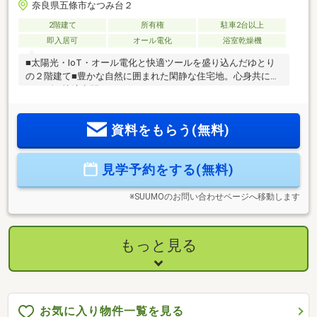
奈良県五條市なつみ台２
2階建て
所有権
駐車2台以上
即入居可
オール電化
浴室乾燥機
■太陽光・IoT・オール電化と快適ツールを盛り込んだゆとり
の２階建て■豊かな自然に囲まれた閑静な住宅地。心身共にく
つろげる快適空間を
資料をもらう(無料)
見学予約をする(無料)
※SUUMOのお問い合わせページへ移動します
もっと見る
お気に入り物件一覧を見る