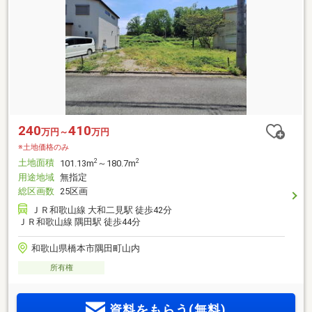
240
410
万円～
万円
※土地価格のみ
土地面積
2
2
101.13m
～180.7m
用途地域
無指定
総区画数
25区画
ＪＲ和歌山線 大和二見駅 徒歩42分
ＪＲ和歌山線 隅田駅 徒歩44分
和歌山県橋本市隅田町山内
所有権
資料をもらう(無料)