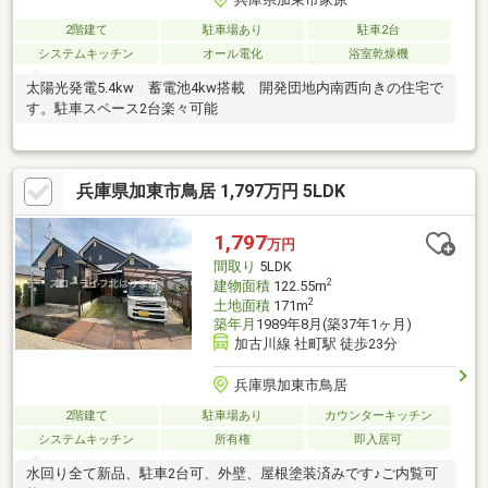
2階建て
駐車場あり
駐車2台
システムキッチン
オール電化
浴室乾燥機
太陽光発電5.4kw 蓄電池4kw搭載 開発団地内南西向きの住宅で
す。駐車スペース2台楽々可能
兵庫県加東市鳥居 1,797万円 5LDK
1,797
万円
間取り
5LDK
2
建物面積
122.55m
2
土地面積
171m
築年月
1989年8月(築37年1ヶ月)
加古川線 社町駅 徒歩23分
兵庫県加東市鳥居
2階建て
駐車場あり
カウンターキッチン
システムキッチン
所有権
即入居可
水回り全て新品、駐車2台可、外壁、屋根塗装済みです♪ご内覧可