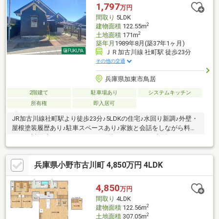
1,797
万円
間取り
5LDK
2
建物面積
122.55m
2
土地面積
171m
築年月
1989年8月(築37年1ヶ月)
ＪＲ加古川線 社町駅 徒歩23分
その他の交通
兵庫県加東市鳥居
2階建て
駐車場あり
システムキッチン
所有権
即入居可
JR加古川線社町駅より徒歩23分♪5LDKの住宅♪水回り新調♪外壁・
屋根塗装履歴あり♪駐車スペースあり♪家族と会話をしながら料理
できる対面式キッチン♪トイレは2階にもあります♪収納スペース
が豊富で居室スペースを広く利用可能♪ゆとりあるユニットバス♪
趣ある和室は来客用にも利用できます♪その他お客様のご条件に合
兵庫県小野市古川町 4,850万円 4LDK
わせて物件紹介も可能です♪購入の流れや資金計画についてもご説
明させていただきます♪まずはお気軽にお問い合わせください♪駐
車台数は車種による。
4,850
万円
間取り
4LDK
2
建物面積
122.56m
2
土地面積
307.05m