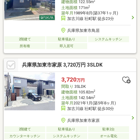
2
建物面積
122.55m
2
土地面積
171m
築年月
1989年8月(築37年1ヶ月)
加古川線 社町駅 徒歩23分
兵庫県加東市鳥居
2階建て
駐車場あり
システムキッチン
所有権
即入居可
兵庫県加東市家原 3,720万円 3SLDK
3,720
万円
間取り
3SLDK
2
建物面積
105.82m
2
土地面積
142.54m
築年月
2021年1月(築5年8ヶ月)
加古川線 社町駅 徒歩30分
兵庫県加東市家原
2階建て
駐車場あり
駐車2台
カウンターキッチン
システムキッチン
オール電化