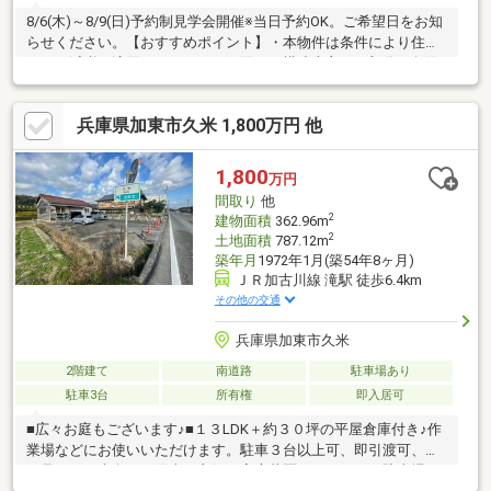
8/6(木)～8/9(日)予約制見学会開催※当日予約OK。ご希望日をお知
らせください。【おすすめポイント】・本物件は条件により住宅
ローン減税が適用されます。・雨漏り、構造上主要な部分の欠陥
や・腐食、給排水管の故障や漏水についてお引渡しより２年間保
証。・シロアリ防除工事施工後5年間保証。・お客様に合わせたロ
兵庫県加東市久米 1,800万円 他
ーンの組み方や金融機関をご提案。住宅ローンが初めての方でも
お気軽にご相談ください。【周辺施設】・加東市立社小学校まで
約1400ｍ（徒歩約18分）・加東市立社中学校まで約1100ｍ（徒歩
1,800
万円
約14分）・ボンマルシェ社店様まで約300ｍ（徒歩約4分）
間取り
他
2
建物面積
362.96m
2
土地面積
787.12m
築年月
1972年1月(築54年8ヶ月)
ＪＲ加古川線 滝駅 徒歩6.4km
その他の交通
兵庫県加東市久米
2階建て
南道路
駐車場あり
駐車3台
所有権
即入居可
■広々お庭もございます♪■１３LDK＋約３０坪の平屋倉庫付き♪作
業場などにお使いいただけます。駐車３台以上可、即引渡可、山
が見える、南向き、陽当り良好、家庭菜園、ハイルーフ駐車場、