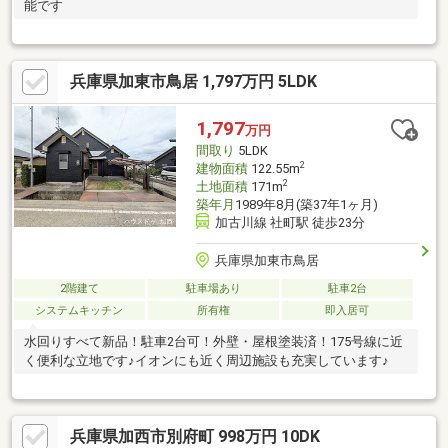
能です
兵庫県加東市鳥居 1,797万円 5LDK
1,797
万円
間取り
5LDK
2
建物面積
122.55m
2
土地面積
171m
築年月
1989年8月(築37年1ヶ月)
加古川線 社町駅 徒歩23分
兵庫県加東市鳥居
2階建て
駐車場あり
駐車2台
システムキッチン
所有権
即入居可
水回りすべて新品！駐車2台可！外壁・屋根塗装済！175号線に近
く便利な立地です♪イオンにも近く周辺施設も充実しています♪
兵庫県加西市別府町 998万円 10DK