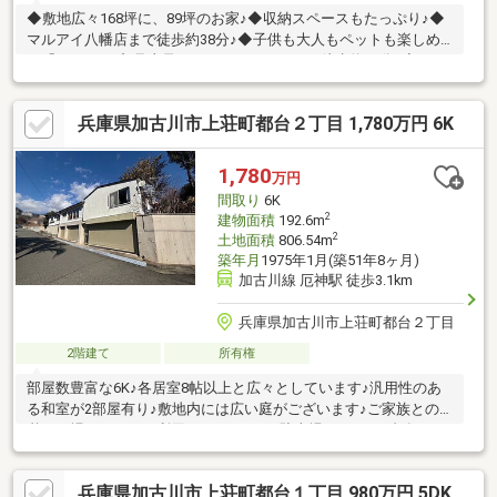
◆敷地広々168坪に、89坪のお家♪◆収納スペースもたっぷり♪◆
マルアイ八幡店まで徒歩約38分♪◆子供も大人もペットも楽しめ
る「みとろの丘/見土呂フルーツパーク」まで徒歩約13分♪◆…
兵庫県加古川市上荘町都台２丁目 1,780万円 6K
1,780
万円
間取り
6K
2
建物面積
192.6m
2
土地面積
806.54m
築年月
1975年1月(築51年8ヶ月)
加古川線 厄神駅 徒歩3.1km
兵庫県加古川市上荘町都台２丁目
2階建て
所有権
部屋数豊富な6K♪各居室8帖以上と広々としています♪汎用性のあ
る和室が2部屋有り♪敷地内には広い庭がございます♪ご家族との
憩いの場としてもご利用いただけます♪駐車場スペース4台有り♪
兵庫県加古川市上荘町都台１丁目 980万円 5DK