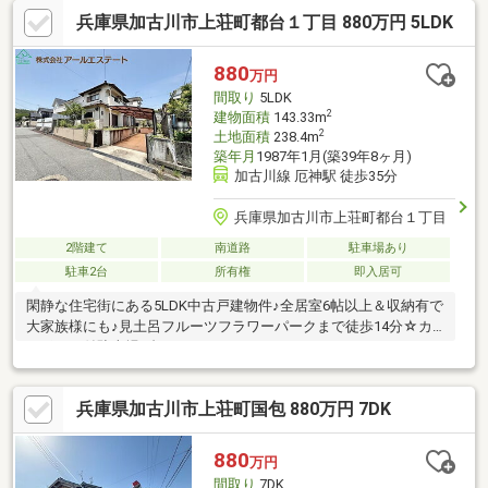
兵庫県加古川市上荘町都台１丁目 880万円 5LDK
880
万円
間取り
5LDK
2
建物面積
143.33m
2
土地面積
238.4m
築年月
1987年1月(築39年8ヶ月)
加古川線 厄神駅 徒歩35分
兵庫県加古川市上荘町都台１丁目
2階建て
南道路
駐車場あり
駐車2台
所有権
即入居可
閑静な住宅街にある5LDK中古戸建物件♪全居室6帖以上＆収納有で
大家族様にも♪見土呂フルーツフラワーパークまで徒歩14分☆カ
ーポート付駐車場2台
兵庫県加古川市上荘町国包 880万円 7DK
880
万円
間取り
7DK