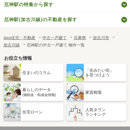
厄神駅の特集から探す
厄神駅(加古川線)の不動産を探す
goo住宅・不動産
中古一戸建て
兵庫県
加古川市
加古川線
厄神駅の中古一戸建て 物件一覧
お役立ち情報
「住みたい街」
住まいのコラム
を見つけよう
暮らしのデータ
家賃相場
(補助金・助成金情報)
人気タウン
住宅ローン
ランキング