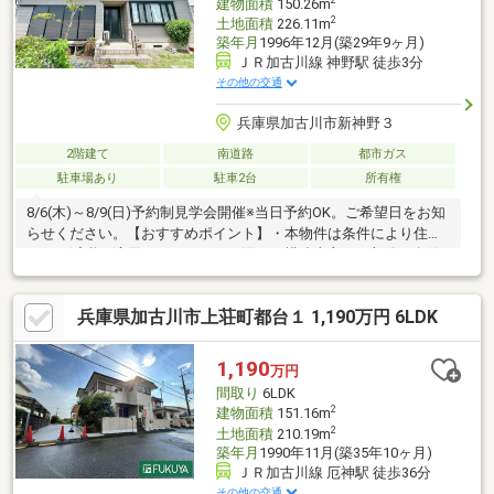
建物面積
150.26m
2
土地面積
226.11m
築年月
1996年12月(築29年9ヶ月)
ＪＲ加古川線 神野駅 徒歩3分
その他の交通
兵庫県加古川市新神野３
2階建て
南道路
都市ガス
駐車場あり
駐車2台
所有権
8/6(木)～8/9(日)予約制見学会開催※当日予約OK。ご希望日をお知
らせください。【おすすめポイント】・本物件は条件により住宅
ローン減税が適用されます。・雨漏り、構造上主要な部分の欠陥
や・腐食、給排水管の故障や漏水についてお引渡しより２年間保
証。・シロアリ防除工事施工後5年間保証。・お客様に合わせたロ
兵庫県加古川市上荘町都台１ 1,190万円 6LDK
ーンの組み方や金融機関をご提案。住宅ローンが初めての方でも
お気軽にご相談ください。【周辺施設】・加古川市立陵北小学校
まで約400ｍ（徒歩約5分）・加古川市立山手中学校まで約1600ｍ
1,190
万円
（徒歩約20分）・ファミリーマート加古川新神野店まで約300ｍ
間取り
6LDK
（徒歩約4
2
建物面積
151.16m
2
土地面積
210.19m
築年月
1990年11月(築35年10ヶ月)
ＪＲ加古川線 厄神駅 徒歩36分
その他の交通