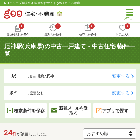
NTTグループ運営の不動産総合サイト goo住宅・不動産
1
0
0
0
最近検索した条件
最近見た物件
保存した条件
お気に入り
厄神駅(兵庫県)の中古一戸建て・中古住宅 物件一
覧
駅
変更する
加古川線/厄神
条件
変更する
指定なし
新着メールを受
検索条件を保存
アプリで探す
取る
24
件
が該当しました。