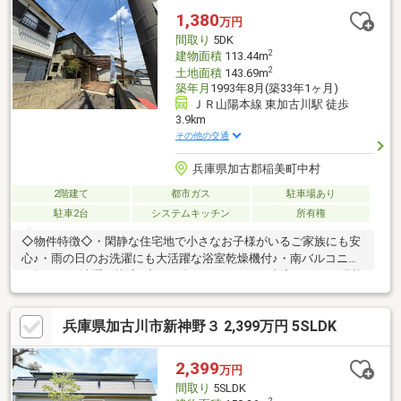
1,380
万円
間取り
5DK
2
建物面積
113.44m
2
土地面積
143.69m
築年月
1993年8月(築33年1ヶ月)
ＪＲ山陽本線 東加古川駅 徒歩
3.9km
その他の交通
兵庫県加古郡稲美町中村
2階建て
都市ガス
駐車場あり
駐車2台
システムキッチン
所有権
◇物件特徴◇・閑静な住宅地で小さなお子様がいるご家族にも安
心♪・雨の日のお洗濯にも大活躍な浴室乾燥機付♪・南バルコニー
で毎日のお洗濯も快適♪◇2026年5月リフォーム内容・クロス張替
え・畳表替え◇周辺環境◇・エーコープフーディーズいなみ店ま
で徒歩約12分・セブンイレブン稲美国岡店店まで徒歩約15分住宅
兵庫県加古川市新神野３ 2,399万円 5SLDK
ローンや不動産のことなら、どのようなことでもお気軽にご相談
ください。私たちセンチュリー21は不動産のプロフェッショナル
として、お客様のご要望にお応えします！！
2,399
万円
間取り
5SLDK
2