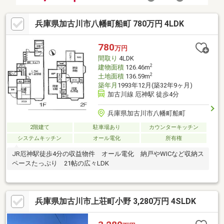
兵庫県加古川市八幡町船町 780万円 4LDK
780
万円
間取り
4LDK
2
建物面積
126.46m
2
土地面積
136.59m
築年月
1993年12月(築32年9ヶ月)
加古川線 厄神駅 徒歩4分
兵庫県加古川市八幡町船町
2階建て
駐車場あり
カウンターキッチン
システムキッチン
オール電化
所有権
JR厄神駅徒歩4分の収益物件 オール電化 納戸やWICなど収納ス
ペースたっぷり 21帖の広々LDK
兵庫県加古川市上荘町小野 3,280万円 4SLDK