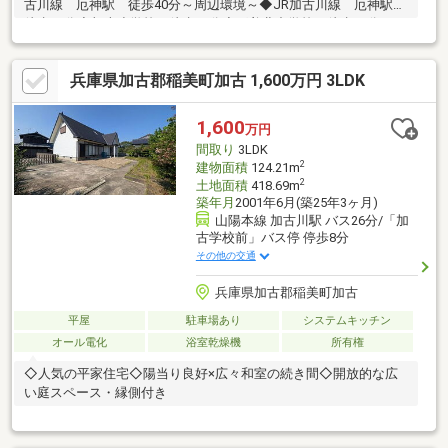
古川線 厄神駅 徒歩40分～周辺環境～◆JR加古川線 厄神駅
徒歩40分◆加古小学校 徒歩13分◆稲美北中学校 徒歩15分
兵庫県加古郡稲美町加古 1,600万円 3LDK
1,600
万円
間取り
3LDK
2
建物面積
124.21m
2
土地面積
418.69m
築年月
2001年6月(築25年3ヶ月)
山陽本線 加古川駅 バス26分/「加
古学校前」バス停 停歩8分
その他の交通
兵庫県加古郡稲美町加古
平屋
駐車場あり
システムキッチン
オール電化
浴室乾燥機
所有権
◇人気の平家住宅◇陽当り良好×広々和室の続き間◇開放的な広
い庭スペース・縁側付き