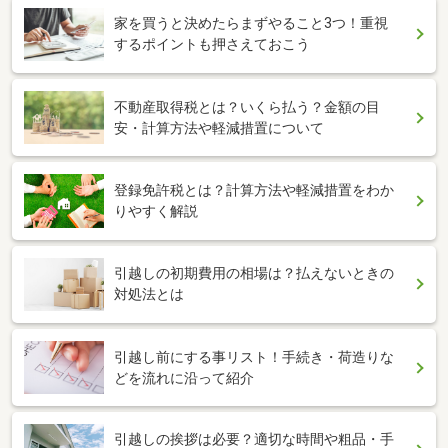
家を買うと決めたらまずやること3つ！重視
するポイントも押さえておこう
不動産取得税とは？いくら払う？金額の目
安・計算方法や軽減措置について
登録免許税とは？計算方法や軽減措置をわか
りやすく解説
引越しの初期費用の相場は？払えないときの
対処法とは
引越し前にする事リスト！手続き・荷造りな
どを流れに沿って紹介
引越しの挨拶は必要？適切な時間や粗品・手