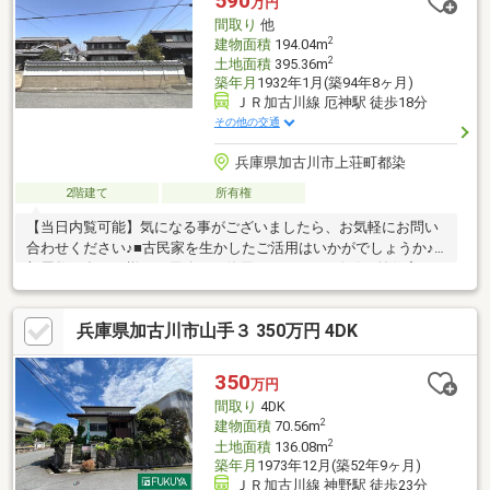
590
万円
間取り
他
2
建物面積
194.04m
2
土地面積
395.36m
築年月
1932年1月(築94年8ヶ月)
ＪＲ加古川線 厄神駅 徒歩18分
その他の交通
兵庫県加古川市上荘町都染
2階建て
所有権
【当日内覧可能】気になる事がございましたら、お気軽にお問い
合わせください♪■古民家を生かしたご活用はいかがでしょうか♪■
部屋数が多く、様々な用途でご使用できます！■線引き前住宅に
て再建築可能です
兵庫県加古川市山手３ 350万円 4DK
350
万円
間取り
4DK
2
建物面積
70.56m
2
土地面積
136.08m
築年月
1973年12月(築52年9ヶ月)
ＪＲ加古川線 神野駅 徒歩23分