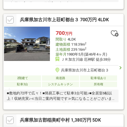
お部屋☆【両荘みらい学園】一度、実際にご覧になってみません
か？暮らしやすい周辺環境も含め、スタッフがご案内いたしま
す。お家探しの第一歩としてでも大丈夫です(^^)/お気軽にお問い
兵庫県加古川市上荘町都台３ 700万円 4LDK
合わせ下さいね♪
700
万円
間取り
4LDK
2
建物面積
118.39m
2
土地面積
239.16m
築年月
1980年5月(築46年4ヶ月)
ＪＲ加古川線 厄神駅 徒歩38分
兵庫県加古川市上荘町都台３
2階建て
南道路
駐車場あり
駐車3台
システムキッチン
所有権
■敷地約72坪で広々！■簡易工事にて駐車3台可能♪■全居室6帖以
上！収納充実♪≪当日ご案内可能です≫気になることがございまし
たら、お気軽にご相談ください♪※駐車可能台数は車種によります
兵庫県加古郡稲美町中村 1,380万円 5DK