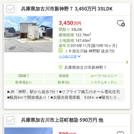
兵庫県加古川市新神野７ 3,450万円 3SLDK
3,450
万円
間取り
3SLDK
2
建物面積
122.76m
2
土地面積
147.65m
築年月
2015年11月(築10年10ヶ月)
ＪＲ加古川線 神野駅 徒歩7分
その他の交通
兵庫県加古川市新神野７
2階建て
南道路
ルーフバルコニー
駐車場あり
駐車2台
システムキッチン
■JR「神野」駅から徒歩7分！■リブライフ施工のオール電化住宅
■幅員6ｍで開放感あり！■太陽光発電搭載 5.04ｋｗ■陽当たりの
良い広々中庭♪■駐車2台可！車庫1台分あり！■ＬＤＫにスピーカ
ー搭載してます♪■玄関はスマートキーで快適＆安心■環境にやさ
しいエコエアー完備《内覧予約受付中♪》気になる事がございまし
兵庫県加古川市上荘町都染 590万円 他
たら、お気軽にお問い合わせください♪