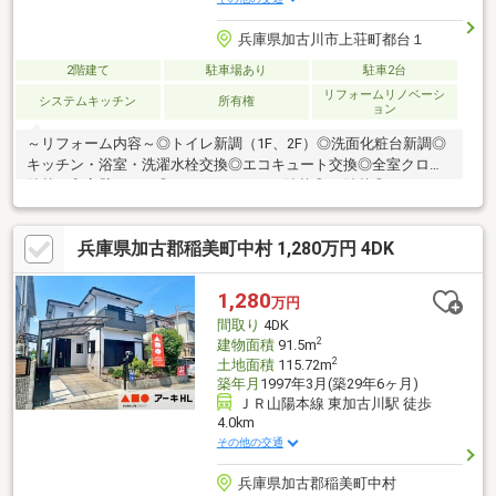
兵庫県加古川市上荘町都台１
2階建て
駐車場あり
駐車2台
リフォームリノベーシ
システムキッチン
所有権
ョン
～リフォーム内容～◎トイレ新調（1F、2F）◎洗面化粧台新調◎
キッチン・浴室・洗濯水栓交換◎エコキュート交換◎全室クロス
貼替（和室壁のみ）◎LDKフローリング貼替◎CF貼替◎腰タイル
パネル貼（洗面・1Fトイレ）◎インターホン取付◎畳表替え、
襖・障子・網戸張替◎コンセントスイッチ交換◎防蟻工事◎外構
兵庫県加古郡稲美町中村 1,280万円 4DK
工事（駐車場増設工事）◎ハウスクリーニング◆部屋数・収納ス
ペースも豊富なお家◆前面道路幅員6ｍあり◆閑静な住宅地※司法
書士売主指定あり～ご見学希望受付中です！お気軽に福屋加古川
1,280
万円
店『藤井（ふじい）』までお申し付けください ＴＥＬ：0120-
間取り
4DK
227-778～
2
建物面積
91.5m
2
土地面積
115.72m
築年月
1997年3月(築29年6ヶ月)
ＪＲ山陽本線 東加古川駅 徒歩
4.0km
その他の交通
兵庫県加古郡稲美町中村