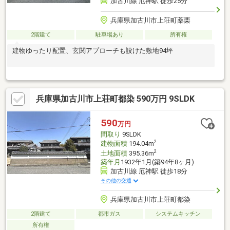
加古川線 厄神駅 徒歩25分
兵庫県加古川市上荘町薬栗
2階建て
駐車場あり
所有権
建物ゆったり配置、玄関アプローチも設けた敷地94坪
兵庫県加古川市上荘町都染 590万円 9SLDK
590
万円
間取り
9SLDK
2
建物面積
194.04m
2
土地面積
395.36m
築年月
1932年1月(築94年8ヶ月)
加古川線 厄神駅 徒歩18分
その他の交通
兵庫県加古川市上荘町都染
2階建て
都市ガス
システムキッチン
所有権