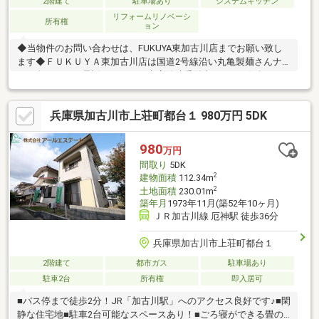
2階建て
駐車場あり
システムキッチン
リフォームリノベーシ
所有権
ョン
◆当物件のお問い合わせは、FUKUYA東加古川店までお願い致し
ます◆ＦＵＫＵＹＡ東加古川店は国道2号線沿い丸亀製麺さんナ
ナメ向かい。お電話、メールご来店随時受付中です。お気軽にご
来店お待ちしております。【2021年5月リフォーム済み】給湯器
交換 外壁塗装●合併浄化槽：34200円（内訳：年１階清掃18000
兵庫県加古川市上荘町都台１ 980万円 5DK
円、保持点検5000円×年３回、殺虫プレート1200円）+消費税【物
件の特徴】◆2021年5月外装リフォーム済のきれいな住まい◆便
利な全居室収納スペース付◆全室２面採光の明るい住まい◆閑静
980
万円
な住宅地で叶える穏やかな新生活
間取り
5DK
2
建物面積
112.34m
2
土地面積
230.01m
築年月
1973年11月(築52年10ヶ月)
ＪＲ加古川線 厄神駅 徒歩36分
兵庫県加古川市上荘町都台１
2階建て
都市ガス
駐車場あり
駐車2台
所有権
即入居可
■バス停まで徒歩2分！JR「加古川駅」へのアクセス良好です♪■閑
静な住宅地■駐車2台可能なスペースあり！■ごろ寝ができる畳の