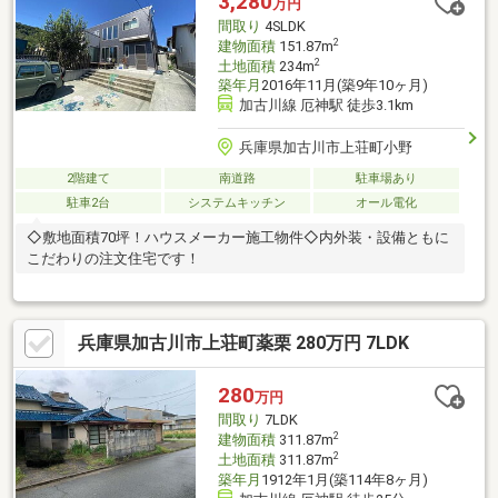
3,280
万円
間取り
4SLDK
2
建物面積
151.87m
2
土地面積
234m
築年月
2016年11月(築9年10ヶ月)
加古川線 厄神駅 徒歩3.1km
兵庫県加古川市上荘町小野
2階建て
南道路
駐車場あり
駐車2台
システムキッチン
オール電化
◇敷地面積70坪！ハウスメーカー施工物件◇内外装・設備ともに
こだわりの注文住宅です！
兵庫県加古川市上荘町薬栗 280万円 7LDK
280
万円
間取り
7LDK
2
建物面積
311.87m
2
土地面積
311.87m
築年月
1912年1月(築114年8ヶ月)