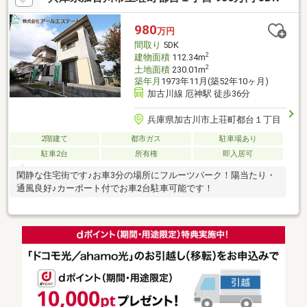
980
万円
間取り
5DK
2
建物面積
112.34m
2
土地面積
230.01m
築年月
1973年11月(築52年10ヶ月)
加古川線 厄神駅 徒歩36分
兵庫県加古川市上荘町都台１丁目
2階建て
都市ガス
駐車場あり
駐車2台
所有権
即入居可
閑静な住宅街です♪お車3分の場所にフルーツパーク！陽当たり・
通風良好♪カーポート付でお車2台駐車可能です！