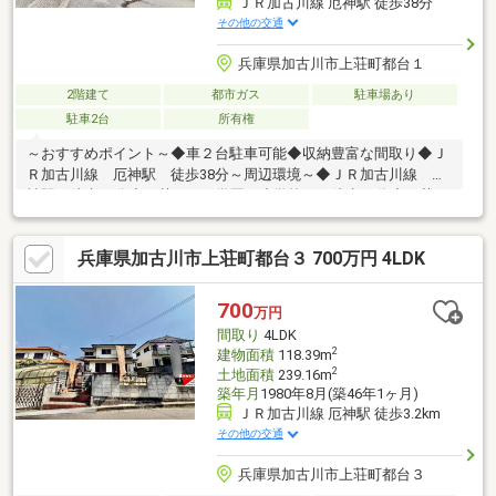
ＪＲ加古川線 厄神駅 徒歩38分
その他の交通
兵庫県加古川市上荘町都台１
2階建て
都市ガス
駐車場あり
駐車2台
所有権
～おすすめポイント～◆車２台駐車可能◆収納豊富な間取り◆Ｊ
Ｒ加古川線 厄神駅 徒歩38分～周辺環境～◆ＪＲ加古川線 厄
神駅 徒歩38分◆両荘みらい学園（小学校） 徒歩24分◆両荘み
らい学園（中学校） 徒歩24分
兵庫県加古川市上荘町都台３ 700万円 4LDK
700
万円
間取り
4LDK
2
建物面積
118.39m
2
土地面積
239.16m
築年月
1980年8月(築46年1ヶ月)
ＪＲ加古川線 厄神駅 徒歩3.2km
その他の交通
兵庫県加古川市上荘町都台３