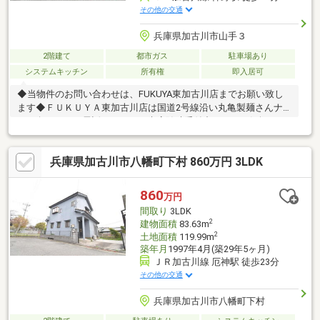
その他の交通
兵庫県加古川市山手３
2階建て
都市ガス
駐車場あり
システムキッチン
所有権
即入居可
◆当物件のお問い合わせは、FUKUYA東加古川店までお願い致し
ます◆ＦＵＫＵＹＡ東加古川店は国道2号線沿い丸亀製麺さんナ
ナメ向かい。お電話、メールご来店随時受付中です。お気軽にご
来店お待ちしております。●売主の契約不適合責任免責●駐車台数
は車種による
兵庫県加古川市八幡町下村 860万円 3LDK
860
万円
間取り
3LDK
2
建物面積
83.63m
2
土地面積
119.99m
築年月
1997年4月(築29年5ヶ月)
ＪＲ加古川線 厄神駅 徒歩23分
その他の交通
兵庫県加古川市八幡町下村