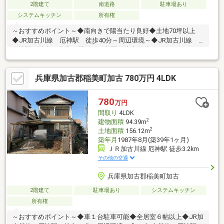
2階建て
南道路
駐車場あり
システムキッチン
所有権
～おすすめポイント～◆南向きで陽当たり良好◆土地70坪以上
◆JR加古川線 厄神駅 徒歩40分～周辺環境～◆JR加古川線
厄神駅 徒歩40分◆両荘みらい学園 徒歩33分
兵庫県加古郡稲美町加古 780万円 4LDK
780
万円
間取り
4LDK
2
建物面積
94.39m
2
土地面積
156.12m
築年月
1987年8月(築39年1ヶ月)
ＪＲ加古川線 厄神駅 徒歩3.2km
その他の交通
兵庫県加古郡稲美町加古
2階建て
駐車場あり
システムキッチン
所有権
～おすすめポイント～◆車１台駐車可能◆全居室６帖以上◆JR加