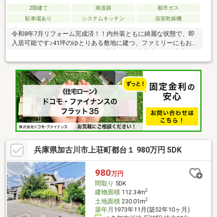
2階建て
南道路
都市ガス
駐車場あり
システムキッチン
浴室乾燥機
令和8年7月リフォーム完成済！！内外装ともに綺麗な状態で、即
入居可能です♪41坪のゆとりある敷地に建つ、ファミリーにもお
すすめの4DKの中古戸建です。全居室クロス張替済みで、室内気
持ちよくお使いいただけます♪落ち着いた雰囲気の閑静な住宅街に
位置しながら、周辺には買い物施設や生活利便施設が多数揃って
おり、毎日の暮らしにも便利な住環境です！さらに家計にやさし
い都市ガス仕様なのも嬉しいポイントです♪住環境と利便性のバラ
ンスが取れたおすすめ物件を、ぜひ一度ご覧ください！
兵庫県加古川市上荘町都台１ 980万円 5DK
980
万円
間取り
5DK
2
建物面積
112.34m
2
土地面積
230.01m
築年月
1973年11月(築52年10ヶ月)