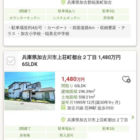
兵庫県加古郡稲美町加古
2階建て
駐車場あり
駐車3台
カウンターキッチン
システムキッチン
所有権
・駐車場並列4台可 ・カーポート ・前面道路6ｍ ・収納豊富 ・テ
ラス ・加古小学校・稲美北中学校
兵庫県加古川市上荘町都台２丁目 1,480万円
6SLDK
1,480
万円
間取り
6SLDK
2
建物面積
296.39m
2
土地面積
558.21m
築年月
1995年12月(築30年9ヶ月)
加古川線 厄神駅 徒歩35分
兵庫県加古川市上荘町都台２丁目
2階建て
駐車場あり
駐車2台
所有権
即入居可