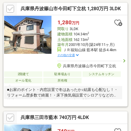
兵庫県丹波篠山市今田町下立杭 1,280万円 3LDK
1,280
万円
間取り
3LDK
2
建物面積
104.34m
2
土地面積
162.13m
築年月
2001年10月(築24年11ヶ月)
ＪＲ福知山線 藍本駅 徒歩4.4km
その他の交通
兵庫県丹波篠山市今田町下立杭
2階建て
駐車場あり
システムキッチン
オール電化
所有権
■お家のポイント・内窓設置で冬はあったか♪結露も心配なし！・
リフォーム歴多数で綺麗！・床下換気扇設置でシロアリなどの対
策済♪■リフォーム歴・2020年 外装工事 『屋根／ガルバリウム
鋼板カバー工法』『外壁／高耐久 石調塗料吹き付け工事』・
2022年 １Fトイレ改修工事・2023年 床下工事 『床下換気シス
兵庫県三田市藍本 740万円 4LDK
テム／タービンブロワー設置済み』・2025年 システムキッチン
入れ替え/ユニットバス入れ替え工事/洗面化粧台入れ替え工事・
2026年 窓断熱工事 『樹脂サッシ内窓／インプラス＋アルゴン