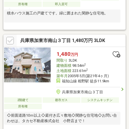
所有権
即入居可
積水ハウス施工の戸建てです。緑に囲まれた閑静な住宅地。
兵庫県加東市南山３丁目 1,480万円 3LDK
1,480
万円
間取り
3LDK
2
建物面積
98.54m
2
土地面積
223.61m
築年月
2005年5月(築21年4ヶ月)
福知山線 相野駅 徒歩11.9km
兵庫県加東市南山３丁目
2階建て
都市ガス
システムキッチン
所有権
◇前面道路10ｍ以上◇庭付き広々敷地◇閑静な住宅地◇お問い合
わせは、タカセ不動産株式会社 小野店まで！