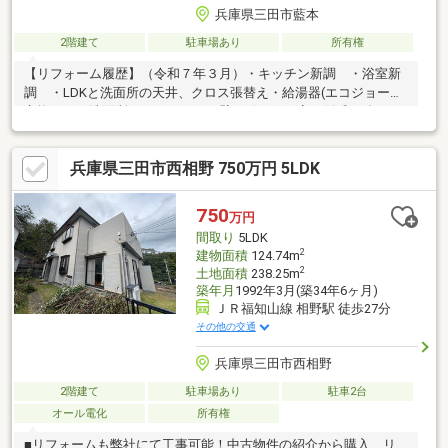
兵庫県三田市藍本
2階建て
駐車場あり
所有権
【リフォーム履歴】（令和７年３月）・キッチン新調 ・浴室新
調 ・LDKと洗面所の天井、クロス張替え・給湯器(エコジョーズ)
交換 ・洗面所とキッチンとの壁を引き戸に変更(令和６年６
月)・トイレ新調、バルコニー防水工事(令和５年８月)・雨樋交換
陽当たりの良い広いお庭で家庭菜園なども楽しめれます♪シャッタ
兵庫県三田市西相野 750万円 5LDK
ー付きの掘り込みガレージは大切な愛車を雨風から守れます♪趣味
の用品なども保管できるガレージです♪■リフォームも弊社にて工
事可能！中古物件の紹介から購入、リフォームまですべて弊社で
750
万円
おまとめ完結対応致します。中古戸建の下見や購入検討時、気に
間取り
5LDK
なった点があった際ご相談くださ
2
建物面積
124.74m
2
土地面積
238.25m
築年月
1992年3月(築34年6ヶ月)
ＪＲ福知山線 相野駅 徒歩27分
その他の交通
兵庫県三田市西相野
2階建て
駐車場あり
駐車2台
オール電化
所有権
■リフォームも弊社にて工事可能！中古物件の紹介から購入、リ