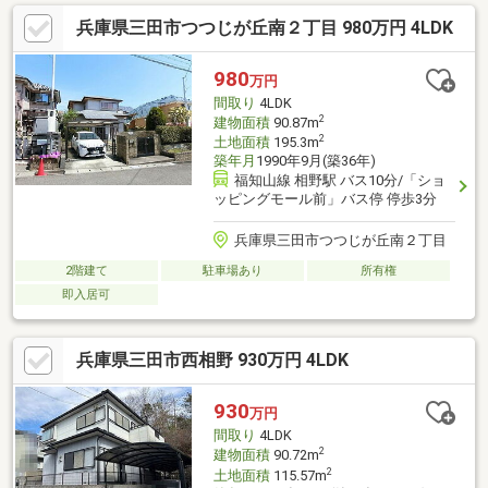
兵庫県三田市つつじが丘南２丁目 980万円 4LDK
980
万円
間取り
4LDK
2
建物面積
90.87m
2
土地面積
195.3m
築年月
1990年9月(築36年)
福知山線 相野駅 バス10分/「ショ
ッピングモール前」バス停 停歩3分
兵庫県三田市つつじが丘南２丁目
2階建て
駐車場あり
所有権
即入居可
兵庫県三田市西相野 930万円 4LDK
930
万円
間取り
4LDK
2
建物面積
90.72m
2
土地面積
115.57m