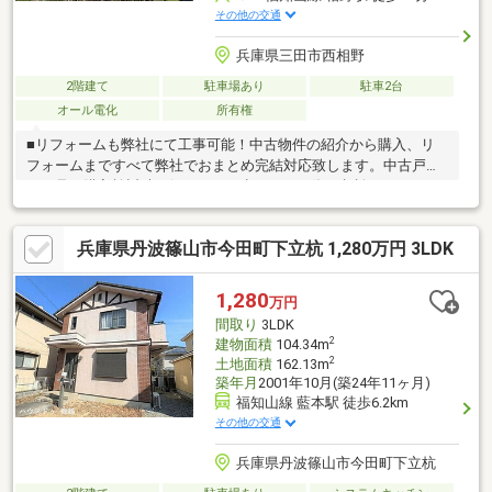
その他の交通
兵庫県三田市西相野
2階建て
駐車場あり
駐車2台
オール電化
所有権
■リフォームも弊社にて工事可能！中古物件の紹介から購入、リ
フォームまですべて弊社でおまとめ完結対応致します。中古戸建
の下見や購入検討時、気になった点があった際ご相談ください。
■当社ネット掲載以外の物件もご紹介できます。お気軽にお問合
せ下さい♪(1)将来、転勤・転職の可能性がある(2)ローンをいくら
兵庫県丹波篠山市今田町下立杭 1,280万円 3LDK
組んでいいかわからない。。(3)見つくしたので、未公開物件を知
りたい(4)その他、お客様に合わせて対応いたします。初めての方
も、他社様でご相談中の方も、間違いない住宅選びをするために
1,280
万円
一度ご相談ください。
間取り
3LDK
2
建物面積
104.34m
2
土地面積
162.13m
築年月
2001年10月(築24年11ヶ月)
福知山線 藍本駅 徒歩6.2km
その他の交通
兵庫県丹波篠山市今田町下立杭