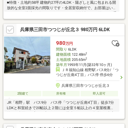
■特徴・土地約58坪 建物約27坪の4LDK・陽ざしと風に包まれる開
放的な全室2面採光の間取りです・全居室収納付で、お部屋はいつ
もスッキリ快適・ダイニングキッチンは2面採光につき陽あたり通
風良好です。ゆったり10帖あります 隣接する和室の扉を開放す
ると空間がひろがります・大切な愛車を守る屋根付カーポート付
兵庫県三田市つつじが丘北３ 980万円 6LDK
です■立地・メルカート三田まで徒歩6分 三田つつじが丘郵便局
徒歩7分の立地・穏やかな暮らしが叶う、住宅が整然と並ぶ閑静な
街並みです■担当者コメント・リフォーム等の見積もりをご希望
980
万円
の際は物件担当者までお気軽にお問合ください・皆様のお問い合
間取り
6LDK
わせを心よりお待ちしております
2
建物面積
122.48m
2
土地面積
205.65m
築年月
1993年11月(築32年10ヶ月)
ＪＲ福知山線 相野駅 バス8分/「つ
つじが丘南4丁目」バス停 停歩6分
兵庫県三田市つつじが丘北３
2階建て
所有権
即入居可
JR「相野」駅 バス9分 バス停「つつじが丘南4丁目」徒歩7分
LDKと和室続きで20帖以上２階には全室５帖以上の４室屋根裏収
納つき南面には広いお庭があります駐車スペース１台現況：空家
引渡：即時