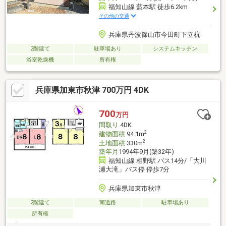
福知山線 藍本駅 徒歩6.2km
その他の交通
兵庫県丹波篠山市今田町下立杭
2階建て
駐車場あり
システムキッチン
浴室乾燥機
所有権
兵庫県加東市秋津 700万円 4DK
700
万円
間取り
4DK
2
建物面積
94.1m
2
土地面積
330m
築年月
1994年9月(築32年)
福知山線 相野駅 バス14分/「大川
瀬大滝」バス停 停歩7分
兵庫県加東市秋津
2階建て
南道路
駐車場あり
所有権