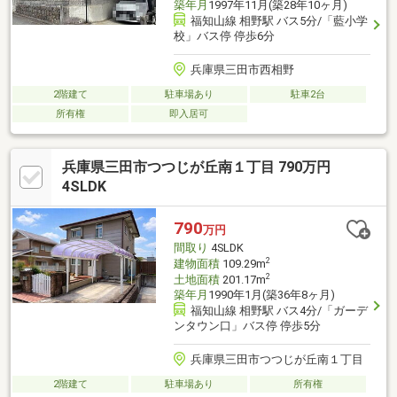
築年月
1997年11月(築28年10ヶ月)
福知山線 相野駅 バス5分/「藍小学
校」バス停 停歩6分
兵庫県三田市西相野
2階建て
駐車場あり
駐車2台
所有権
即入居可
兵庫県三田市つつじが丘南１丁目 790万円
4SLDK
790
万円
間取り
4SLDK
2
建物面積
109.29m
2
土地面積
201.17m
築年月
1990年1月(築36年8ヶ月)
福知山線 相野駅 バス4分/「ガーデ
ンタウン口」バス停 停歩5分
兵庫県三田市つつじが丘南１丁目
2階建て
駐車場あり
所有権