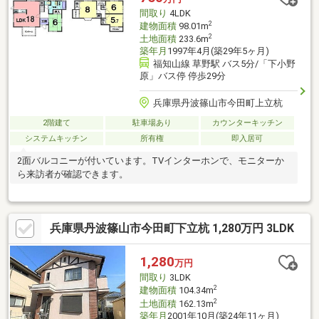
間取り
4LDK
2
建物面積
98.01m
2
土地面積
233.6m
築年月
1997年4月(築29年5ヶ月)
福知山線 草野駅 バス5分/「下小野
原」バス停 停歩29分
兵庫県丹波篠山市今田町上立杭
2階建て
駐車場あり
カウンターキッチン
システムキッチン
所有権
即入居可
2面バルコニーが付いています。TVインターホンで、モニターか
ら来訪者が確認できます。
兵庫県丹波篠山市今田町下立杭 1,280万円 3LDK
1,280
万円
間取り
3LDK
2
建物面積
104.34m
2
土地面積
162.13m
築年月
2001年10月(築24年11ヶ月)