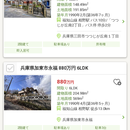
2
建物面積
148.49m
2
土地面積
191.85m
築年月
1990年2月(築36年7ヶ月)
福知山線 相野駅 バス10分/「つつ
じが丘南2丁目」バス停 停歩2分
兵庫県三田市つつじが丘南１丁目
2階建て
駐車場あり
所有権
即入居可
兵庫県加東市永福 880万円 6LDK
880
万円
間取り
6LDK
2
建物面積
204.98m
2
土地面積
569m
築年月
1990年4月(築36年5ヶ月)
福知山線 相野駅 徒歩13.0km
兵庫県加東市永福
2階建て
駐車場あり
駐車3台