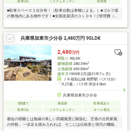
駐車2台
システムキッチン
所有権
■駐車スペース２台分有！（駐車台数は車種による。）■ゴルフ場
の敷地内にある物件です！■全面改築済の３ＬＤＫ！□管理費（ゴ
ルフ場）：年額30000円□登記上は山林ですが現況は宅地です。□
平成6年に全面改築。改築月調査中につき1月で記載。改築後建物
未登記。□トイレに水漏れ有りその他の物件もご紹介可能です。
兵庫県加東市少分谷 2,480万円 9SLDK
お客様のご希望に沿ってご提案いたしますので、お気軽にお問い
合わせください。また、「購入に関しての住宅ローン」、「火災
保険」や当社グループ会社の株式会社福屋工務店にて「リフォー
2,480
万円
ム・注文住宅」のご提案も可能です。
間取り
9SLDK
2
建物面積
280.39m
2
土地面積
695.85m
築年月
1995年2月(築31年7ヶ月)
ＪＲ福知山線 相野駅 バス12分/
「大川瀬」バス停 停歩4.5km
兵庫県加東市少分谷
2階建て
南道路
駐車場あり
駐車2台
システムキッチン
オール電化
都会の喧騒とは無縁の美しい田園風景に馴染む、圧巻の古民家風
の外観 。一歩足を踏み入れれば、そこには伝統美と現代の機能性
が美しく融合した大空間が広がります。平成30年に大規模リフォ