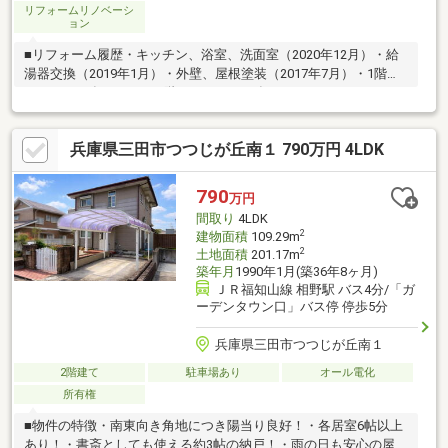
リフォームリノベーシ
ョン
■リフォーム履歴・キッチン、浴室、洗面室（2020年12月）・給
湯器交換（2019年1月）・外壁、屋根塗装（2017年7月）・1階ト
イレ（2011年11月）・2階トイレ（2004年12月）・ウッドデッキ
設置（2004年11月）・LDK、2階寝室等に真空断熱ガラス設置
（2003年12月）■特徴・ゆったりとしたLDKは約16帖！・各居室
兵庫県三田市つつじが丘南１ 790万円 4LDK
収納スペースあり！・屋根付きカーポートあり！・家庭菜園も楽
しめるゆとりあるお庭！・リビングから繋がる開放感あるウッド
デッキ！・土地面積 約60.9坪！
790
万円
間取り
4LDK
2
建物面積
109.29m
2
土地面積
201.17m
築年月
1990年1月(築36年8ヶ月)
ＪＲ福知山線 相野駅 バス4分/「ガ
ーデンタウン口」バス停 停歩5分
兵庫県三田市つつじが丘南１
2階建て
駐車場あり
オール電化
所有権
■物件の特徴・南東向き角地につき陽当り良好！・各居室6帖以上
あり！・書斎としても使える約3帖の納戸！・雨の日も安心の屋根