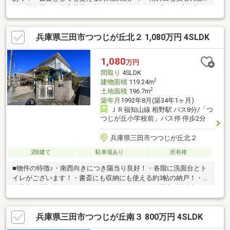
付き駐車場！・家庭菜園も楽しめるゆとりあるお庭！・建て替え
用地としてもご検討可！■担当者からコメント♪「南西側緑道に接
する角地」土地面積約60坪とゆったりとしたお家は各居室6帖以
兵庫県三田市つつじが丘北２ 1,080万円 4SLDK
上あり、南向き角地につき陽当り良好です！駐車スペースは雨の
日も安心の屋根付きです。中古戸建てとしても戸建用地としても
ご検討いただけます。ご内覧や資料請求をご希望のお客様はお気
1,080
万円
軽にお申し付けください♪
間取り
4SLDK
2
建物面積
119.24m
2
土地面積
196.7m
築年月
1992年8月(築34年1ヶ月)
ＪＲ福知山線 相野駅 バス8分/「つ
つじが丘小学校前」バス停 停歩2分
兵庫県三田市つつじが丘北２
2階建て
駐車場あり
所有権
■物件の特徴♪・南西向きにつき陽当り良好！・各階に洗面台とト
イレがございます！・書斎にも収納にも使える約3帖の納戸！・収
納豊富な屋根裏収納スペースがございます！・各居室6帖以上ござ
います！・家庭菜園も楽しめる広々としたお庭！・建て替え用地
としてもご検討いただけます！・つつじが丘小学校 約80m 徒歩1
兵庫県三田市つつじが丘南３ 800万円 4SLDK
分！■担当者よりコメント♪陽当りに恵まれた南西角地。全居室6
帖以上のゆとり設計と、家庭菜園を楽しめる広々としたお庭が魅