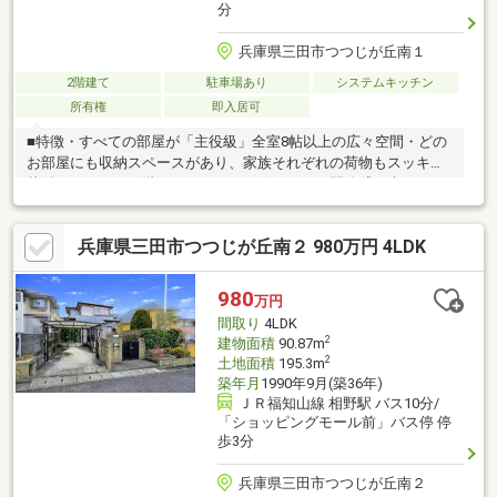
分
兵庫県三田市つつじが丘南１
2階建て
駐車場あり
システムキッチン
所有権
即入居可
■特徴・すべての部屋が「主役級」全室8帖以上の広々空間・どの
お部屋にも収納スペースがあり、家族それぞれの荷物もスッキリ
片付きます。・２階にもトイレがございます・開放感と光あふれ
る、吹抜けのエントランス■立地・敷地は約58坪 角地ならでは
の開放感と独立性があります・メルカート三田まで徒歩6分 三田
兵庫県三田市つつじが丘南２ 980万円 4LDK
つつじが丘郵便局徒歩7分の立地・穏やかな暮らしが叶う、住宅が
整然と並ぶ閑静な街並みです■担当者コメント・リフォーム等の
見積もりをご希望の際は物件担当者までお気軽にお問合ください
980
万円
間取り
4LDK
2
建物面積
90.87m
2
土地面積
195.3m
築年月
1990年9月(築36年)
ＪＲ福知山線 相野駅 バス10分/
「ショッピングモール前」バス停 停
歩3分
兵庫県三田市つつじが丘南２