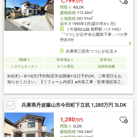
1,799
万円
間取り
4SLDK
2
建物面積
113.43m
2
土地面積
201.91m
築年月
1995年3月(築31年6ヶ月)
ＪＲ福知山線 相野駅 バス14分/
「つつじが丘中央公園前下車」バス停
停歩5分
兵庫県三田市つつじが丘北４
2階建て
駐車場あり
駐車3台
システムキッチン
オール電化
浴室乾燥機
8/6(木)～8/10(月)予約制見学会開催※当日予約OK。ご希望日をお
知らせください。【リフォーム内容】●外装工事・駐車場拡張工
事・外壁屋根塗装・庭木伐採●内装工事・水回り交換・フローリ
ング重張・クロス張替え・畳表替等【おすすめポイント】・シロ
アリ防除工事施工後5年間保証・返済額や融資可能額など、お客様
兵庫県丹波篠山市今田町下立杭 1,280万円 3LDK
のご希望にあわせてご提案。住宅ローンが初めての方でもお気軽
にご相談ください【周辺施設】・つつじが丘小学校850ｍ（徒歩
11分）・藍中学校850ｍ（徒歩11分）・メルカート三田店様400ｍ
1,280
万円
（徒歩5分）・ローソン西相野店様1700ｍ（徒歩22分）
間取り
3LDK
2
建物面積
104.34m
2