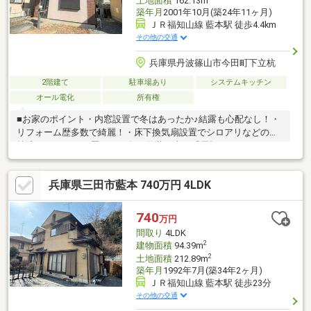
土地面積
162.13m
築年月
2001年10月(築24年11ヶ月)
ＪＲ福知山線 藍本駅 徒歩4.4km
その他の交通
兵庫県丹波篠山市今田町下立杭
2階建て
駐車場あり
システムキッチン
オール電化
所有権
■お家のポイント・内窓設置で冬はあったか♪結露も心配なし！・
リフォーム歴多数で綺麗！・床下換気扇設置でシロアリなどの対
策済♪■リフォーム歴・2020年 外装工事 『屋根／ガルバリウム
鋼板カバー工法』『外壁／高耐久 石調塗料吹き付け工事』・
2022年 １Fトイレ改修工事・2023年 床下工事 『床下換気シス
兵庫県三田市藍本 740万円 4LDK
テム／タービンブロワー設置済み』・2025年 システムキッチン
入れ替え/ユニットバス入れ替え工事/洗面化粧台入れ替え工事・
2026年 窓断熱工事 『樹脂サッシ内窓／インプラス＋アルゴン
740
万円
ガス入りグリーンガラス』お気軽にお問合せ下さい！
間取り
4LDK
2
建物面積
94.39m
2
土地面積
212.89m
築年月
1992年7月(築34年2ヶ月)
ＪＲ福知山線 藍本駅 徒歩23分
その他の交通