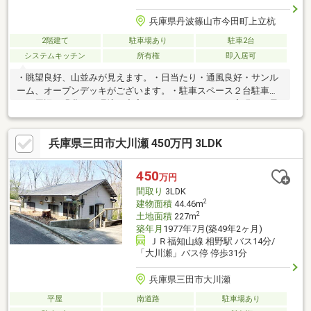
兵庫県丹波篠山市今田町上立杭
2階建て
駐車場あり
駐車2台
システムキッチン
所有権
即入居可
・眺望良好、山並みが見えます。・日当たり・通風良好・サンル
ーム、オープンデッキがございます。・駐車スペース２台駐車
可・周辺は緑豊かな環境、充実したセカンドライフの実現にも最
適です。
兵庫県三田市大川瀬 450万円 3LDK
450
万円
間取り
3LDK
2
建物面積
44.46m
2
土地面積
227m
築年月
1977年7月(築49年2ヶ月)
ＪＲ福知山線 相野駅 バス14分/
「大川瀬」バス停 停歩31分
兵庫県三田市大川瀬
平屋
南道路
駐車場あり