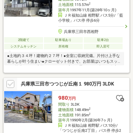
2
土地面積
115.57m
築年月
1997年11月(築28年10ヶ月)
ＪＲ福知山線 相野駅 バス5分/「藍
小学校」バス停 停歩6分
兵庫県三田市西相野
2階建て
駐車場あり
駐車2台
システムキッチン
所有権
即入居可
●土地約３４坪！建物約２７坪！●全室に収納完備。片付け上手な
暮らしが叶う住まい●クローゼット付きで、お部屋はいつもスッ
キリ快適です。●家族それぞれに、広さと思いやりを考えた全室
６帖以上のゆとり設計●心地よい毎日を過ごせる陽光たっぷりの
南向きバルコニー●心落ち着く、畳のぬくもり。寛ぎの和室６．
兵庫県三田市つつじが丘南１ 980万円 3LDK
０帖●雨の日も安心！屋根付きカーポートで快適駐車●室内丁寧に
お使いです。
980
万円
間取り
3LDK
2
建物面積
148.49m
2
土地面積
191.85m
築年月
1990年2月(築36年7ヶ月)
ＪＲ福知山線 相野駅 バス10分/
「つつじが丘南2丁目」バス停 停歩2