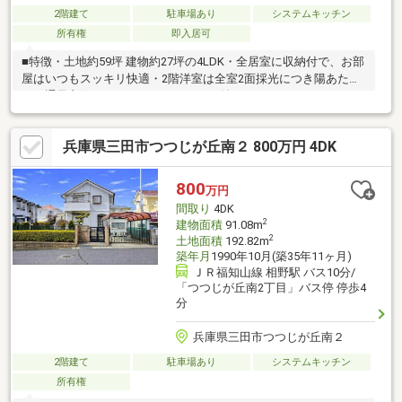
2階建て
駐車場あり
システムキッチン
所有権
即入居可
■特徴・土地約59坪 建物約27坪の4LDK・全居室に収納付で、お部
屋はいつもスッキリ快適・2階洋室は全室2面採光につき陽あた
り・通風良好・IHクッキングヒーター付のキッチンです・キッチ
ンは2面採光につき陽あたり通風良好です。ゆったり6帖ありま
す・大切な愛車を守る屋根付カーポート付です■立地・メルカー
兵庫県三田市つつじが丘南２ 800万円 4DK
ト三田まで徒歩3分の買物便利な立地です・穏やかな暮らしが叶
う、住宅が整然と並ぶ閑静な街並みです■担当者コメント・リフ
ォーム等の見積もりをご希望の際は物件担当者までお気軽にお問
800
万円
合ください・皆様のお問い合わせを心よりお待ちしております
間取り
4DK
2
建物面積
91.08m
2
土地面積
192.82m
築年月
1990年10月(築35年11ヶ月)
ＪＲ福知山線 相野駅 バス10分/
「つつじが丘南2丁目」バス停 停歩4
分
兵庫県三田市つつじが丘南２
2階建て
駐車場あり
システムキッチン
所有権