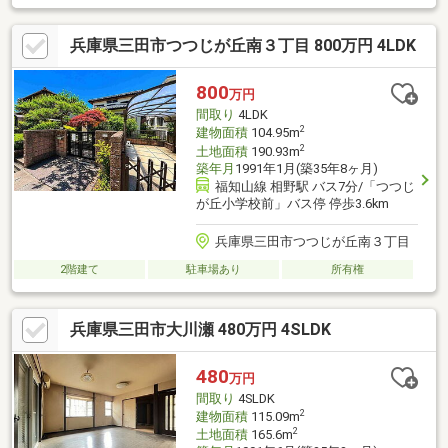
兵庫県三田市つつじが丘南３丁目 800万円 4LDK
800
万円
間取り
4LDK
2
建物面積
104.95m
2
土地面積
190.93m
築年月
1991年1月(築35年8ヶ月)
福知山線 相野駅 バス7分/「つつじ
が丘小学校前」バス停 停歩3.6km
兵庫県三田市つつじが丘南３丁目
2階建て
駐車場あり
所有権
兵庫県三田市大川瀬 480万円 4SLDK
480
万円
間取り
4SLDK
2
建物面積
115.09m
2
土地面積
165.6m