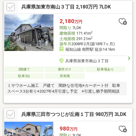
兵庫県加東市南山３丁目 2,180万円 7LDK
2,180
万円
間取り
7LDK
2
建物面積
171.41m
2
土地面積
291.21m
築年月
2008年2月(築18年7ヶ月)
福知山線 相野駅 徒歩14.1km
兵庫県加東市南山３丁目
2階建て
都市ガス
駐車場あり
駐車3台
所有権
ミサワホーム施工 戸建て 閑静な住宅地※カーポート付 駐車
スペース3台有り※2027年4月引渡し予定 ※引渡し猶予期間相談
兵庫県三田市つつじが丘南１丁目 980万円 3LDK
980
万円
間取り
3LDK