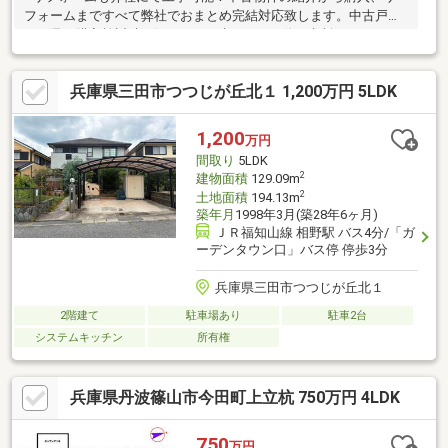
フォームまですべて弊社でおまとめ完結対応致します。中古戸建
の下見や購入検討時、気になった点があった際ご相談ください。
■当社ネット掲載以外の物件もご紹介できます。お気軽にお問合
せ下さい♪(1)将来、転勤・転職の可能性がある(2)ローンをいくら
兵庫県三田市つつじが丘北１ 1,200万円 5LDK
組んでいいかわからない。。(3)見つくしたので、未公開物件を知
りたい(4)その他、お客様に合わせて対応いたします。初めての方
も、他社様でご相談中の方も、間違いない住宅選びをするために
1,200
万円
一度ご相談ください。
間取り
5LDK
2
建物面積
129.09m
2
土地面積
194.13m
築年月
1998年3月(築28年6ヶ月)
ＪＲ福知山線 相野駅 バス4分/「ガ
ーデンタウン口」バス停 停歩3分
兵庫県三田市つつじが丘北１
2階建て
駐車場あり
駐車2台
システムキッチン
所有権
兵庫県丹波篠山市今田町上立杭 750万円 4LDK
750
万円