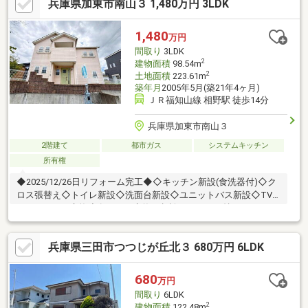
兵庫県加東市南山３ 1,480万円 3LDK
1,480
万円
間取り
3LDK
2
建物面積
98.54m
2
土地面積
223.61m
築年月
2005年5月(築21年4ヶ月)
ＪＲ福知山線 相野駅 徒歩14分
兵庫県加東市南山３
2階建て
都市ガス
システムキッチン
所有権
◆2025/12/26日リフォーム完工◆◇キッチン新設(食洗器付)◇ク
ロス張替え◇トイレ新設◇洗面台新設◇ユニットバス新設◇TV
モニタフォン交換◇各パネル交換ご相談ぜひともお持ちしており
ます(^^物件のご案内、詳細はタカセ不動産小野店までお気軽にお
問合せ下さい♪
兵庫県三田市つつじが丘北３ 680万円 6LDK
680
万円
間取り
6LDK
2
建物面積
122.48m