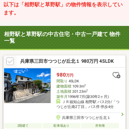
以下は「相野駅と草野駅」の物件情報を表示してい
ます。
相野駅と草野駅の中古住宅・中古一戸建て 物件
一覧
兵庫県三田市つつじが丘北１ 980万円 4SLDK
980
万円
間取り
4SLDK
2
建物面積
109.3m
2
土地面積
201.23m
築年月
1996年7月(築30年2ヶ月)
ＪＲ福知山線 相野駅 バス2分/「つ
つじが丘南2丁目」バス停 停歩4分
兵庫県三田市つつじが丘北１
2階建て
駐車場あり
所有権