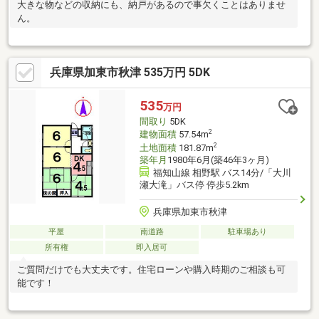
大きな物などの収納にも、納戸があるので事欠くことはありませ
ん。
兵庫県加東市秋津 535万円 5DK
535
万円
間取り
5DK
2
建物面積
57.54m
2
土地面積
181.87m
築年月
1980年6月(築46年3ヶ月)
福知山線 相野駅 バス14分/「大川
瀬大滝」バス停 停歩5.2km
兵庫県加東市秋津
平屋
南道路
駐車場あり
所有権
即入居可
ご質問だけでも大丈夫です。住宅ローンや購入時期のご相談も可
能です！