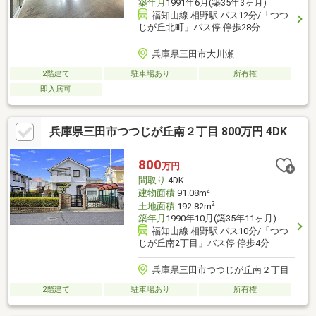
築年月
1991年6月(築35年3ヶ月)
福知山線 相野駅 バス12分/「つつ
じが丘北町」バス停 停歩28分
兵庫県三田市大川瀬
2階建て
駐車場あり
所有権
即入居可
兵庫県三田市つつじが丘南２丁目 800万円 4DK
800
万円
間取り
4DK
2
建物面積
91.08m
2
土地面積
192.82m
築年月
1990年10月(築35年11ヶ月)
福知山線 相野駅 バス10分/「つつ
じが丘南2丁目」バス停 停歩4分
兵庫県三田市つつじが丘南２丁目
2階建て
駐車場あり
所有権