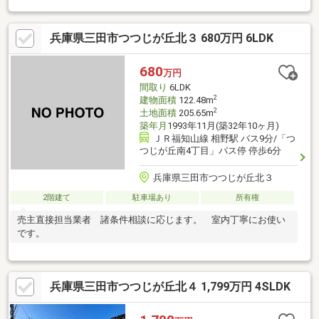
ームが施された室内は 、家族やゲストが集うリビングに人気のア
イランドキッチンを配し 、全室にエアコンを完備した快適仕様 。
兵庫県三田市つつじが丘北３ 680万円 6LDK
心地よい風が吹き抜ける広々とした縁側からは、四季折々の表情
を見せる情緒豊かな庭園を望むことができます 。9SLDKのゆとり
ある間取りは 、二世帯同居やリモートワークの書斎、趣味の部屋
680
万円
など、あらゆるライフスタイルに柔軟に対応。耐震基準適合証明
間取り
6LDK
書もあり 、安心感に包まれた丁寧な暮らしが始まります。
2
建物面積
122.48m
2
土地面積
205.65m
築年月
1993年11月(築32年10ヶ月)
ＪＲ福知山線 相野駅 バス9分/「つ
つじが丘南4丁目」バス停 停歩6分
兵庫県三田市つつじが丘北３
2階建て
駐車場あり
所有権
売主直接担当業者 諸条件相談に応じます。 室内丁寧にお使い
です。
兵庫県三田市つつじが丘北４ 1,799万円 4SLDK