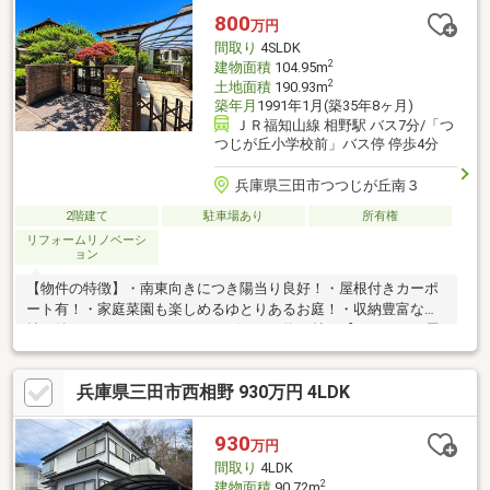
力の住まいです。駐車場スペースには、屋根があり雨の日でも安
800
万円
心して大切なお車やバイクを駐車することが可能です。
間取り
4SLDK
2
建物面積
104.95m
2
土地面積
190.93m
築年月
1991年1月(築35年8ヶ月)
ＪＲ福知山線 相野駅 バス7分/「つ
つじが丘小学校前」バス停 停歩4分
兵庫県三田市つつじが丘南３
2階建て
駐車場あり
所有権
リフォームリノベーシ
ョン
【物件の特徴】・南東向きにつき陽当り良好！・屋根付きカーポ
ート有！・家庭菜園も楽しめるゆとりあるお庭！・収納豊富な約2
帖の納戸！・ゆったりとしたリビングは約12帖！【リフォーム履
歴】・浴室交換（2019年6月）・トイレ交換（2014年2月）・洗面
化粧台交換（2013年12月）【担当者よりコメント】南東向きで陽
兵庫県三田市西相野 930万円 4LDK
当り良好4LDKの戸建。約57.8坪のゆとりある敷地には家庭菜園や
ガーデニングを楽しめる広々としたお庭を備えています。約2帖の
納戸や収納豊富な収納スペースを確保。2019年に浴室、2014年に
930
万円
トイレ、2013年に洗面化粧台の交換履歴があり室内は丁寧にお使
間取り
4LDK
いです。
2
建物面積
90.72m