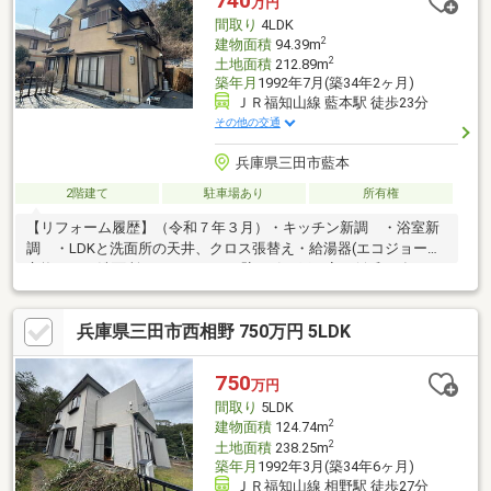
740
万円
ガス入りグリーンガラス』お気軽にお問合せ下さい！
間取り
4LDK
2
建物面積
94.39m
2
土地面積
212.89m
築年月
1992年7月(築34年2ヶ月)
ＪＲ福知山線 藍本駅 徒歩23分
その他の交通
兵庫県三田市藍本
2階建て
駐車場あり
所有権
【リフォーム履歴】（令和７年３月）・キッチン新調 ・浴室新
調 ・LDKと洗面所の天井、クロス張替え・給湯器(エコジョーズ)
交換 ・洗面所とキッチンとの壁を引き戸に変更(令和６年６
月)・トイレ新調、バルコニー防水工事(令和５年８月)・雨樋交換
陽当たりの良い広いお庭で家庭菜園なども楽しめれます♪シャッタ
兵庫県三田市西相野 750万円 5LDK
ー付きの掘り込みガレージは大切な愛車を雨風から守れます♪趣味
の用品なども保管できるガレージです♪■リフォームも弊社にて工
事可能！中古物件の紹介から購入、リフォームまですべて弊社で
750
万円
おまとめ完結対応致します。中古戸建の下見や購入検討時、気に
間取り
5LDK
なった点があった際ご相談くださ
2
建物面積
124.74m
2
土地面積
238.25m
築年月
1992年3月(築34年6ヶ月)
ＪＲ福知山線 相野駅 徒歩27分