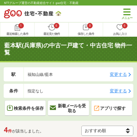
NTTグループ運営の不動産総合サイト goo住宅・不動産
1
0
0
0
最近検索した条件
最近見た物件
保存した条件
お気に入り
藍本駅(兵庫県)の中古一戸建て・中古住宅 物件一
覧
駅
変更する
福知山線/藍本
条件
変更する
指定なし
新着メールを受
検索条件を保存
アプリで探す
取る
4
件
が該当しました。