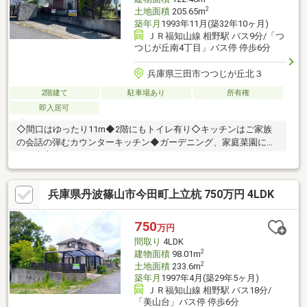
2
土地面積
205.65m
築年月
1993年11月(築32年10ヶ月)
ＪＲ福知山線 相野駅 バス9分/「つ
つじが丘南4丁目」バス停 停歩6分
兵庫県三田市つつじが丘北３
2階建て
駐車場あり
所有権
即入居可
◇間口はゆったり11m◆2階にもトイレ有り◇キッチンはご家族
の会話の弾むカウンターキッチン◆ガーデニング、家庭菜園に適
した南庭有り
兵庫県丹波篠山市今田町上立杭 750万円 4LDK
750
万円
間取り
4LDK
2
建物面積
98.01m
2
土地面積
233.6m
築年月
1997年4月(築29年5ヶ月)
ＪＲ福知山線 相野駅 バス18分/
「美山台」バス停 停歩6分