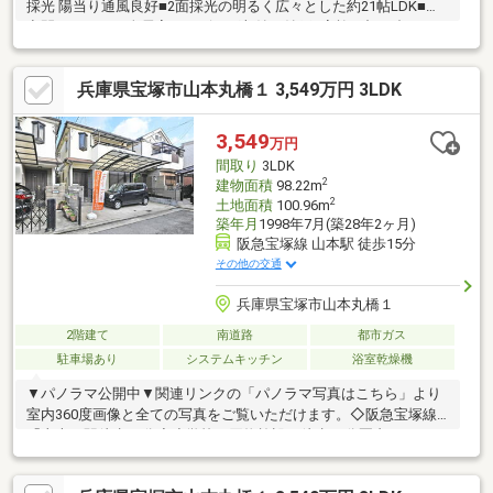
採光 陽当り通風良好■2面採光の明るく広々とした約21帖LDK■住
空間スッキリ！全居室・リビング収納、納戸■家族が顔を合わせ
るリビング階段設計■洗濯物が乾きやすい南向きバルコニー■モニ
タ付インターホン有でセキュリティ安心■小・中学校、スーパ
兵庫県宝塚市山本丸橋１ 3,549万円 3LDK
ー、病院が徒歩10分圏内〈令和7年8月リフォーム内容〉・システ
ムキッチン新調・洗面化粧台新調・ユニットバス新調・温水洗浄
便座付トイレ新調・クロス・CF貼替などお家探しは、『物件掲載
3,549
万円
数No.1』のトラストホームにお任せください！ 0120-39-3909
間取り
3LDK
2
建物面積
98.22m
2
土地面積
100.96m
築年月
1998年7月(築28年2ヶ月)
阪急宝塚線 山本駅 徒歩15分
その他の交通
兵庫県宝塚市山本丸橋１
2階建て
南道路
都市ガス
駐車場あり
システムキッチン
浴室乾燥機
▼パノラマ公開中▼関連リンクの「パノラマ写真はこちら」より
室内360度画像と全ての写真をご覧いただけます。◇阪急宝塚線
「山本」駅徒歩15分◇小学校、買物施設が徒歩10分圏内～リフォ
ーム内容～・水回り一式新調・フローリング上張り・網戸貼替
え・CF張替え・白蟻点検・給湯器交換・建具交換・室内クリーニ