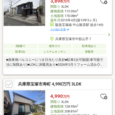
3,898
万円
間取り
3LDK
2
建物面積
113.03m
2
土地面積
170.08m
築年月
2013年4月(築13年5ヶ月)
阪急宝塚線 中山観音駅 徒歩14分
その他の交通
兵庫県宝塚市中筋山手７
2階建て
都市ガス
駐車場あり
駐車2台
システムキッチン
床暖房
■南東側バルコニーにつき日当たり良好■駐車2台可能(駐車可能寸
法に制限あり)■LDKに床暖房あり■2026年3月リフォーム済み◇全
室クロス張替◇洗面化粧台交換◇キッチン水栓交換◇コンロ新調
◇トイレ・洗面所のクッションフロア交換◇全室ハウスクリーニ
ング
兵庫県宝塚市寿町 4,990万円 3LDK
4,990
万円
間取り
3LDK
2
建物面積
128.95m
2
土地面積
208.81m