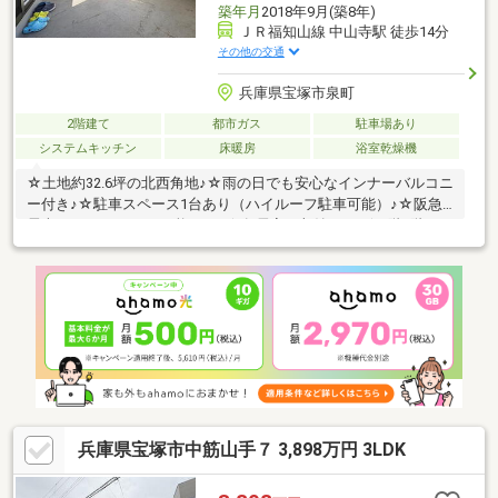
築年月
2018年9月(築8年)
ＪＲ福知山線 中山寺駅 徒歩14分
その他の交通
兵庫県宝塚市泉町
2階建て
都市ガス
駐車場あり
システムキッチン
床暖房
浴室乾燥機
☆土地約32.6坪の北西角地♪☆雨の日でも安心なインナーバルコニ
ー付き♪☆駐車スペース1台あり（ハイルーフ駐車可能）♪☆阪急
電車・JRにアクセス可能です♪☆各居室に収納あり♪☆1階2階にト
イレがございます♪
兵庫県宝塚市中筋山手７ 3,898万円 3LDK