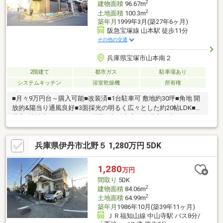
2
建物面積
96.67m
2
土地面積
100.3m
築年月
1999年3月(築27年6ヶ月)
阪急宝塚線 山本駅 徒歩11分
その他の交通
兵庫県宝塚市山本南２
2階建て
都市ガス
駐車場あり
システムキッチン
浴室乾燥機
所有権
■月々9万円台～購入可能■改装済■1台駐車可 敷地約30坪■角地 開
放的&陽当り通風良好■3面採光の明るく広々とした約20帖LDK■全
居室6帖以上あるゆとりある間取■収納充実！全居室・床下・リビ
ング収納、ウォークインCL■設備充実！浴室乾燥機、食洗器など■
生活動線良好！お手洗い×2ヶ所■南向きバルコニー■小学校、スー
兵庫県伊丹市北野５ 1,280万円 5DK
パー、病院が徒歩10分圏内〈令和7年12月リフォーム内容〉・シ
ステムキッチン新調・洗面化粧台新調・トイレ新調・クロス・フ
ローリング貼替・建具新調などお家探しは、『物件掲載数No.1』
1,280
万円
のトラストホームにお任せください！ 0120-39-3909
間取り
5DK
2
建物面積
84.06m
2
土地面積
64.99m
築年月
1986年10月(築39年11ヶ月)
ＪＲ福知山線 中山寺駅 バス8分/