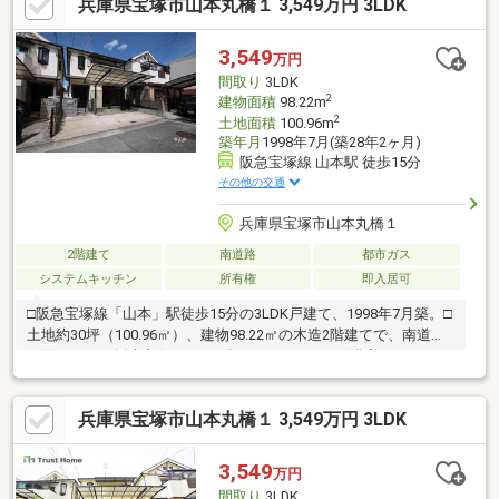
兵庫県宝塚市山本丸橋１ 3,549万円 3LDK
ング【教育施設】長尾南小学校：徒歩7分長尾中学校：徒歩18分
【商業・その他施設】関西スーパー荒牧店：徒歩8分セブンイレブ
ン宝塚山本丸橋2丁目店：徒歩6分ココカラファイン宝塚山本店：
3,549
万円
徒歩5分宝塚山本丸橋郵便局：徒歩5分皆様からのご連絡を心より
間取り
3LDK
お待ちしております。
2
建物面積
98.22m
2
土地面積
100.96m
築年月
1998年7月(築28年2ヶ月)
阪急宝塚線 山本駅 徒歩15分
その他の交通
兵庫県宝塚市山本丸橋１
2階建て
南道路
都市ガス
システムキッチン
所有権
即入居可
□阪急宝塚線「山本」駅徒歩15分の3LDK戸建て、1998年7月築。□
土地約30坪（100.96㎡）、建物98.22㎡の木造2階建てで、南道路
に面するため採光良好。□2025年8月にキッチン・浴室・トイレの
新調を含むリフォーム実施済、現況は空き家です。□長尾南小学
校まで徒歩7分、関西スーパー 荒牧店は徒歩8分、パティスリー
兵庫県宝塚市山本丸橋１ 3,549万円 3LDK
「アンテ・プリマ」も徒歩9分□教育施設や買物施設が揃った暮ら
し。□南向き道路・敷地のゆとり・駅徒歩圏という要素が揃って
おり、家族でのびのび過ごせる住まいに
3,549
万円
間取り
3LDK