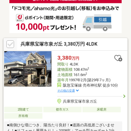
約102ｍ・東宝塚さとう病院 約733ｍ・宝塚中筋郵便局 約744
ｍ・JA兵庫六甲宝塚長尾支店 約602ｍ・新池公園 約732ｍ
兵庫県宝塚市泉ガ丘 3,380万円 4LDK
3,380
万円
間取り
4LDK
2
建物面積
108.47m
2
土地面積
161.6m
築年月
1997年2月(築29年7ヶ月)
阪急宝塚線 売布神社駅 徒歩10分
その他の交通
兵庫県宝塚市泉ガ丘
2階建て
都市ガス
床暖房
所有権
■南側ひな壇につき、陽当たり良好！■道路の高低差ございませ
ん！■リフォーム履歴あり！・2008年：アーチ型カーポート2台分