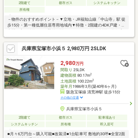
2階建て
都市ガス
システムキッチン
所有権
－物件のおすすめポイント－▼立地・JR福知山線「中山寺」駅 徒
歩15分・第一種低層住居専用地域内▼特徴・2階建の4DK戸建・住
空間を広く活用できる壁付け型システムキッチンを採用、換気窓
付き・2階に南東向きの屋根付きバルコニーを配置・1階の独立し
た和室は、客間としても利用可能・浴室・トイレなどの水回り随
兵庫県宝塚市小浜５ 2,980万円 2SLDK
所に窓があり、こまめな換気が可能・洋室・和室2室・廊下に収納
スペース有・現在空室につきゆっくりと内覧いただけます▼設
備・温水洗浄便座付きトイレ■ ご希望の住まい探しをお手伝いし
2,980
万円
ます ━━━━━・・・物件の詳細・ご相談はお気軽にお問い合わ
間取り
2SLDK
せください。
2
建物面積
80.17m
2
土地面積
100.22m
築年月
1986年3月(築40年6ヶ月)
阪急宝塚線 清荒神駅 徒歩15分
その他の交通
兵庫県宝塚市小浜５
2階建て
都市ガス
駐車場あり
システムキッチン
所有権
即入居可
■月々6万円台～購入可能■改装済■1台駐車可 敷地約30坪■全室2面