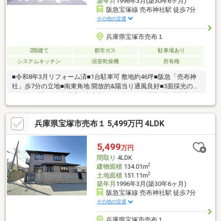
築年月
1996年3月(築30年6ヶ月)
阪急宝塚線 売布神社駅 徒歩7分
その他の交通
兵庫県宝塚市売布１
2階建て
都市ガス
駐車場あり
システムキッチン
浴室乾燥機
所有権
■令和8年3月リフォーム済■1台駐車可 敷地約46坪■阪急「売布神
社」歩7分の立地■南東角地 開放的&陽当り通風良好■3面採光の明
るい約15帖LDK■全居室6帖以上あるゆとりある間取■収納充実！
全居室収納、ウォークインCL■洗濯物が乾きやすい南向きバルコ
ニー■前道幅約7mで駐車しやすい■スーパーが徒歩10分圏内〈リ
兵庫県宝塚市売布１ 5,499万円 4LDK
フォーム内容〉・システムキッチン新調・洗面化粧台新調・ユニ
ットバス新調・温水洗浄便座付トイレ新調・クロス・フローリン
グ貼替・建具新調などお家探しは、『物件掲載数No.1』のトラス
5,499
万円
トホームにお任せください！ 0120-39-3909
間取り
4LDK
2
建物面積
134.01m
2
土地面積
151.11m
築年月
1996年3月(築30年6ヶ月)
阪急宝塚線 売布神社駅 徒歩7分
その他の交通
兵庫県宝塚市売布１