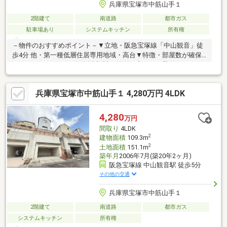
兵庫県宝塚市中筋山手１
2階建て
南道路
都市ガス
駐車場あり
システムキッチン
所有権
－物件のおすすめポイント－▼立地・阪急宝塚線「中山観音」徒
歩4分 他・第一種低層住居専用地域・高台▼特徴・部屋数が確保
された5LDK・LDKは3面採光設計・前面に窓のある壁付キッチ
ン、床下収納付・玄関横の和室は客間としても利用可能・眺望良
好な南面バルコニー・ガーデニング等が楽しめる南向きのお庭
兵庫県宝塚市中筋山手１ 4,280万円 4LDK
有・ビルトインシャッターガレージ付(車種制限有)▼周辺環境・
ダイエー宝塚中山店 徒歩10分(約750m)・ローソン宝塚中筋四丁目
店 徒歩7分(約500m)■ ご希望の住まい探しをお手伝いします
4,280
万円
━━━━━・・・物件の詳細・ご相談はお気軽にお問い合わせく
間取り
4LDK
ださい。
2
建物面積
109.3m
2
土地面積
151.1m
築年月
2006年7月(築20年2ヶ月)
阪急宝塚線 中山観音駅 徒歩5分
その他の交通
兵庫県宝塚市中筋山手１
2階建て
南道路
都市ガス
システムキッチン
所有権