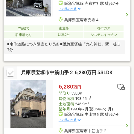
阪急宝塚線 売布神社駅 徒歩7分
その他の交通
兵庫県宝塚市売布４
2階建て
南道路
都市ガス
駐車場あり
駐車2台
システムキッチン
■南側道路につき陽当たり良好■阪急宝塚線「売布神社」駅 徒歩
7分
兵庫県宝塚市中筋山手２ 6,280万円 5SLDK
6,280
万円
間取り
5SLDK
2
建物面積
193.45m
2
土地面積
246.9m
築年月
1990年2月(築36年7ヶ月)
阪急宝塚線 中山観音駅 徒歩7分
その他の交通
兵庫県宝塚市中筋山手２