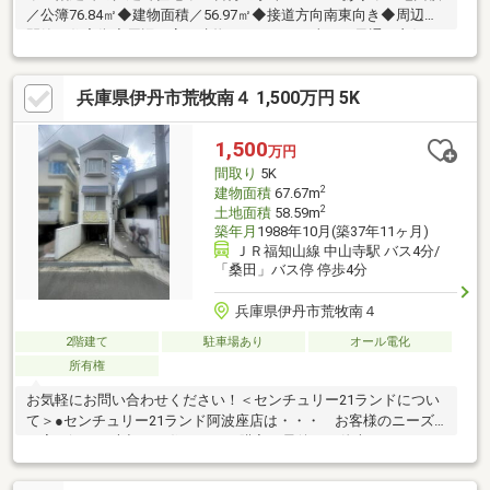
／公簿76.84㎡◆建物面積／56.97㎡◆接道方向南東向き◆周辺は
閑静な住宅街◆周辺に高い建物がないため日当たり風通し良好～
Life Information～◎万代宝塚中筋店まで徒歩5分◎業務スーパー
宝塚中山店まで徒歩12分◎宝塚中筋郵便局まで徒歩7分◎長尾小
兵庫県伊丹市荒牧南４ 1,500万円 5K
学校まで徒歩12分◎山手台中学校まで徒歩13分
1,500
万円
間取り
5K
2
建物面積
67.67m
2
土地面積
58.59m
築年月
1988年10月(築37年11ヶ月)
ＪＲ福知山線 中山寺駅 バス4分/
「桑田」バス停 停歩4分
兵庫県伊丹市荒牧南４
2階建て
駐車場あり
オール電化
所有権
お気軽にお問い合わせください！＜センチュリー21ランドについ
て＞●センチュリー21ランド阿波座店は・・・ お客様のニーズ
に寄り添い、大切なお住まいのご購入に最後まで伴走いたしま
す！●リフォームのご相談も承っております。●購入・売却・ロー
ンのご相談・・・なんでもお気軽にご相談くださいませ！〇大阪