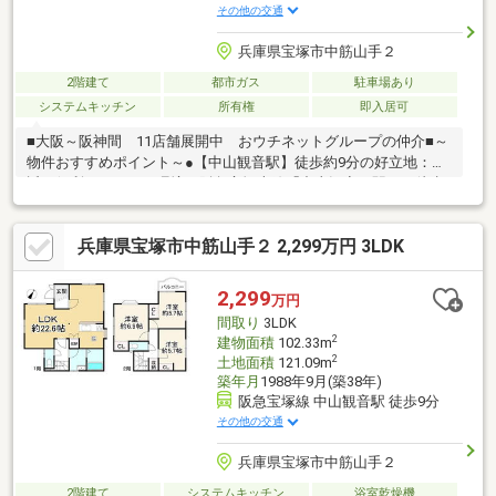
その他の交通
兵庫県宝塚市中筋山手２
2階建て
都市ガス
駐車場あり
システムキッチン
所有権
即入居可
■大阪～阪神間 11店舗展開中 おウチネットグループの仲介■～
物件おすすめポイント～●【中山観音駅】徒歩約9分の好立地：駅
近で便利なアクセス環境・阪急宝塚本線「中山観音」駅まで徒歩9
分。毎日の通勤・通学はもちろん、休日のお出かけや日々のお買
い物にも大変スムーズで便利な立地です。●約22.6帖の大空間
兵庫県宝塚市中筋山手２ 2,299万円 3LDK
LDK：100平米超のゆとりある3LDK・1階部分を占めるLDKは約
22.6帖と非常に広々としており、大型家具を置いてもゆとりのあ
る、開放感抜群のくつろぎ空間を実現しています。・建物内法面
2,299
万円
積102.33平米の広さに加え、2階の各洋室（3部屋）すべてにクロ
間取り
3LDK
ーゼットが備わっているため、居住空間をすっきりと広く保てま
2
建物面積
102.33m
す。
2
土地面積
121.09m
築年月
1988年9月(築38年)
阪急宝塚線 中山観音駅 徒歩9分
その他の交通
兵庫県宝塚市中筋山手２
2階建て
システムキッチン
浴室乾燥機