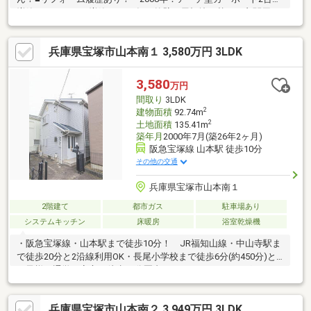
増築、サンルーム増築・2012年：外壁・屋根塗り替え・玄関周り
及び外構・洗面所・2020年：1階トイレ
兵庫県宝塚市山本南１ 3,580万円 3LDK
3,580
万円
間取り
3LDK
2
建物面積
92.74m
2
土地面積
135.41m
築年月
2000年7月(築26年2ヶ月)
阪急宝塚線 山本駅 徒歩10分
その他の交通
兵庫県宝塚市山本南１
2階建て
都市ガス
駐車場あり
システムキッチン
床暖房
浴室乾燥機
・阪急宝塚線・山本駅まで徒歩10分！ JR福知山線・中山寺駅ま
で徒歩20分と2沿線利用OK・長尾小学校まで徒歩6分(約450分)と
お子様の通学も安心 徒歩10分圏内にスーパーやドラッグストア
等のお買い物施設が立ち並ぶ便利な住環境。・敷地面積ゆったり
約40.96坪・全居室収納付に加え、屋根裏物入も備えられており収
兵庫県宝塚市山本南２ 3,949万円 3LDK
納力◎・カワック(浴室暖房乾燥)付の浴室や床暖房(LD部分)な