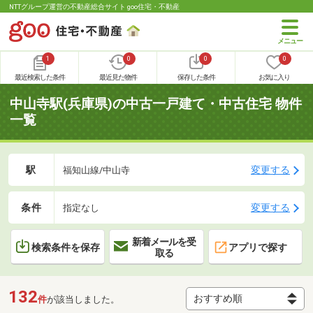
NTTグループ運営の不動産総合サイト goo住宅・不動産
1
0
0
0
最近検索した条件
最近見た物件
保存した条件
お気に入り
中山寺駅(兵庫県)の中古一戸建て・中古住宅 物件
一覧
駅
変更する
福知山線/中山寺
条件
変更する
指定なし
新着メールを受
検索条件を保存
アプリで探す
取る
132
件
が該当しました。