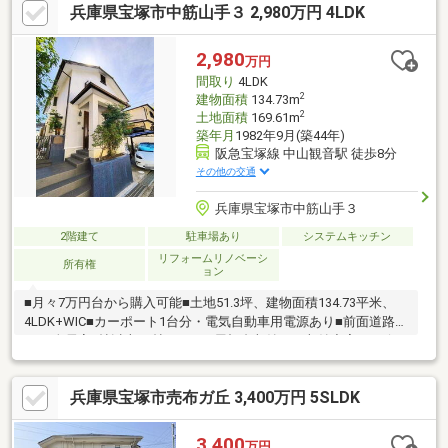
兵庫県宝塚市中筋山手３ 2,980万円 4LDK
メトロ千日前線・中央線「阿波座」駅5番出口より徒歩約2分！〇
営業時間：10：00～20：00（火曜日・水曜日定休日※祝日は営
業）事前にご連絡いただけますと、スムーズにご案内が可能で
2,980
万円
す。ご連絡お待ちしております！
間取り
4LDK
2
建物面積
134.73m
2
土地面積
169.61m
築年月
1982年9月(築44年)
阪急宝塚線 中山観音駅 徒歩8分
その他の交通
兵庫県宝塚市中筋山手３
2階建て
駐車場あり
システムキッチン
リフォームリノベーシ
所有権
ョン
■月々7万円台から購入可能■土地51.3坪、建物面積134.73平米、
4LDK+WIC■カーポート1台分・電気自動車用電源あり■前面道路幅
6ｍ■全居室6帖以上■4帖のWIC・屋根裏収納など収納充実■リビン
グ・居室が南向きのため、陽当たり・通風良好 ■食洗機など設備
充実■リフォーム歴多数有り■長尾小学校徒歩16分、山手台中学校
兵庫県宝塚市売布ガ丘 3,400万円 5SLDK
徒歩25分 ■スーパー・コンビニ徒歩8分、マーケットスクエア中山
寺徒歩12分■生活施設が近隣にあり大変便利な立地■閑静な住宅街
建物面積が134.73平米以上ある物件でゆったりと生活したい方に
3,400
万円