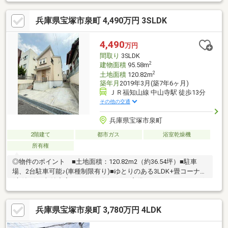
したプランにより家の中の移動がスムーズに組み立てられ、日々
の家事や生活動線を意識した暮らしが叶います。□LDKには畳コー
兵庫県宝塚市泉町 4,490万円 3SLDK
ナーが設けられ、家族が思い思いに過ごす場所として活用可能。
□全居室6帖以上かつ2面採光で、各空間の使い方にゆとりが生ま
れます□徒歩5分の上の池公園では自然に触れる時間を日常に取り
4,490
万円
入れ、徒歩10分のダイエー宝塚中山店で買い物を済ませるなど、
間取り
3SLDK
生活の動線も描きやすい立地。
2
建物面積
95.58m
2
土地面積
120.82m
築年月
2019年3月(築7年6ヶ月)
ＪＲ福知山線 中山寺駅 徒歩13分
その他の交通
兵庫県宝塚市泉町
2階建て
都市ガス
浴室乾燥機
所有権
◎物件のポイント ■土地面積：120.82m2（約36.54坪）■駐車
場、2台駐車可能♪(車種制限有り)■ゆとりのある3LDK+畳コーナー
(扉付き)!!■収納充実!!■シューズクローク完備♪■ウッドデッキござ
います♪■南向き、陽当たり良好、通風良好!!■室内とても綺麗にお
使いです♪◎立地のポイント■ダイエー 宝塚中山店 徒歩10分■
兵庫県宝塚市泉町 3,780万円 4LDK
宝塚市立小浜小学校 徒歩12分■宝塚市立安倉中学校 徒歩22分■
セブンイレブン 宝塚泉町店 徒歩4分■周辺環境良好!!人気のエリ