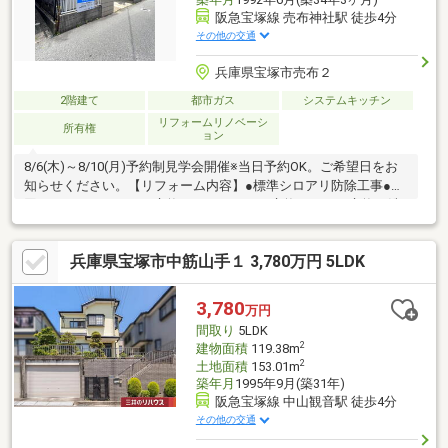
阪急宝塚線 売布神社駅 徒歩4分
その他の交通
兵庫県宝塚市売布２
2階建て
都市ガス
システムキッチン
リフォームリノベーシ
所有権
ョン
8/6(木)～8/10(月)予約制見学会開催※当日予約OK。ご希望日をお
知らせください。【リフォーム内容】●標準シロアリ防除工事●水
回りシステムキッチン交換、ユニットバス交換、トイレ交換、洗
面化粧台交換●内装間取変更、室内ドア（一部）交換、床材上張
り、クロス張替え●その他設備給湯器交換、インターホン設置、
兵庫県宝塚市中筋山手１ 3,780万円 5LDK
火災警報器設置、照明器具交換【おすすめポイント】・本物件は
条件により住宅ローン減税が適用されます。・シロアリ防除工事
施工後5年間保証・新品の照明器具設置予定なので入居後にすぐに
3,780
万円
生活が始められます・お客様に合わせたローンの組み方や金融機
間取り
5LDK
関をご提案。住宅ロー
2
建物面積
119.38m
2
土地面積
153.01m
築年月
1995年9月(築31年)
阪急宝塚線 中山観音駅 徒歩4分
その他の交通