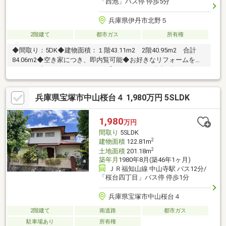
「西池」バス停 停歩5分
兵庫県伊丹市北野５
2階建て
都市ガス
所有権
◆間取り：5DK◆建物面積：１階43.11m2 2階40.95m2 合計
84.06m2◆空き家につき、即内覧可能◆お好きなリフォームを楽
しめます◆2025年10月スーパー「サンディ」が徒歩2分（115ｍ）
の場所にＯＰＥＮ《LIFE INFORMATION》万代 伊丹荒牧店・・・
徒歩約5分（500ｍ）関西スーパー鴻池店・・・徒歩約7分（521
兵庫県宝塚市中山桜台４ 1,980万円 5SLDK
ｍ）オアシスタウン伊丹鴻池店・・・徒歩約12分（935ｍ）ロー
ソン 伊丹荒牧南二丁目店・・・徒歩約8分（605ｍ）伊丹市立天神
川小学校・・・徒歩約4分（317ｍ）伊丹市立荒牧中学校・・・徒
1,980
万円
歩約10分（783ｍ）
間取り
5SLDK
2
建物面積
122.81m
2
土地面積
201.18m
築年月
1980年8月(築46年1ヶ月)
ＪＲ福知山線 中山寺駅 バス12分/
「桜台四丁目」バス停 停歩1分
兵庫県宝塚市中山桜台４
2階建て
南道路
都市ガス
駐車場あり
所有権