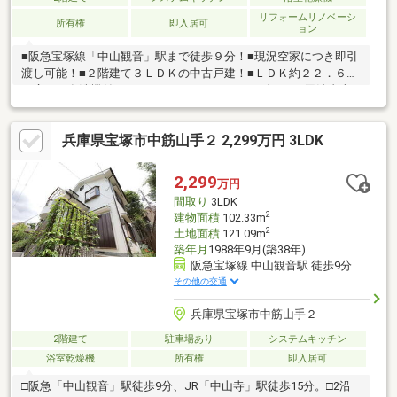
リフォームリノベーシ
所有権
即入居可
ョン
■阪急宝塚線「中山観音」駅まで徒歩９分！■現況空家につき即引
渡し可能！■２階建て３ＬＤＫの中古戸建！■ＬＤＫ約２２．６帖
と広々！食洗機付システムカウンターキッチン有り！□司法書士
は売主指定□現況優先□本物件は建築基準法に定める接道義務を満
たしていない為、建物の再建築・増改築は出来ません。ただし本
兵庫県宝塚市中筋山手２ 2,299万円 3LDK
件土地に通行地役権の設定登記が行われている為、再建築・増改
築の許可が得られると見解を得ております。（宝塚市建築指導課
より聴取）■リフォーム内容■ ・キッチン・お風呂・トイレ・洗
2,299
万円
面台・建具交換 ・クロス・フロアタイル貼り ・クリーニング
間取り
3LDK
お気軽にお問い合わせください。
2
建物面積
102.33m
2
土地面積
121.09m
築年月
1988年9月(築38年)
阪急宝塚線 中山観音駅 徒歩9分
その他の交通
兵庫県宝塚市中筋山手２
2階建て
駐車場あり
システムキッチン
浴室乾燥機
所有権
即入居可
□阪急「中山観音」駅徒歩9分、JR「中山寺」駅徒歩15分。□2沿