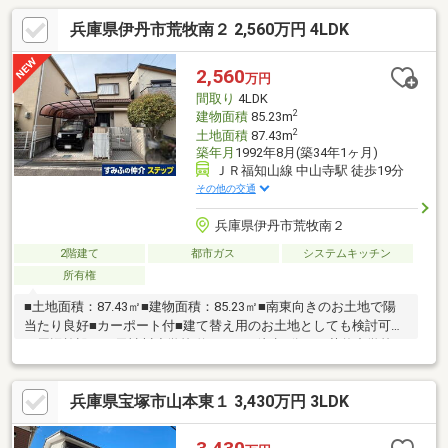
兵庫県伊丹市荒牧南２ 2,560万円 4LDK
2,560
万円
間取り
4LDK
2
建物面積
85.23m
2
土地面積
87.43m
築年月
1992年8月(築34年1ヶ月)
ＪＲ福知山線 中山寺駅 徒歩19分
その他の交通
兵庫県伊丹市荒牧南２
2階建て
都市ガス
システムキッチン
所有権
■土地面積：87.43㎡■建物面積：85.23㎡■南東向きのお土地で陽
当たり良好■カーポート付■建て替え用のお土地としても検討可能
～周辺施設～・天神川小学校 約650ｍ（徒歩9分）・荒牧中学校
約540ｍ（徒歩7分）・mandai伊丹荒牧店 約750ｍ（徒歩10
分）・サンディ伊丹北野店 約900ｍ（徒歩12分）・ミリオンタ
兵庫県宝塚市山本東１ 3,430万円 3LDK
ウン伊丹荒牧 約670ｍ（徒歩9分）・キリン堂宝塚東店 約750ｍ
（徒歩10分）・ドラッグセガミ伊丹荒牧店 約770ｍ（徒歩10
分）・ドラッグストアコスモス安倉北店 約900ｍ（徒歩12