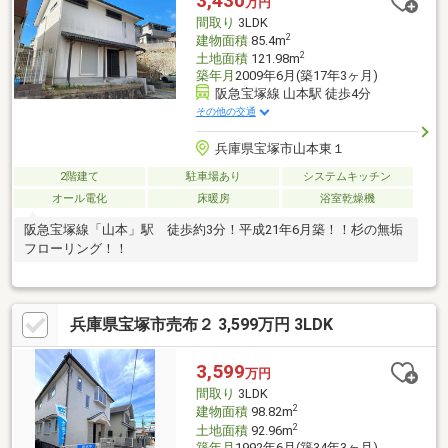
3,430
万円
分）・ローソン伊丹荒牧南二丁目店 約370ｍ（徒歩5分）・土橋公
間取り
3LDK
園 約200ｍ（徒歩3分）
2
建物面積
85.4m
2
土地面積
121.98m
築年月
2009年6月(築17年3ヶ月)
阪急宝塚線 山本駅 徒歩4分
その他の交通
兵庫県宝塚市山本東１
2階建て
駐車場あり
システムキッチン
オール電化
床暖房
浴室乾燥機
阪急宝塚線「山本」駅 徒歩約3分！平成21年6月築！！杉の無垢
フローリング！！
兵庫県宝塚市売布２ 3,599万円 3LDK
3,599
万円
間取り
3LDK
2
建物面積
98.82m
2
土地面積
92.96m
築年月
1992年6月(築34年3ヶ月)