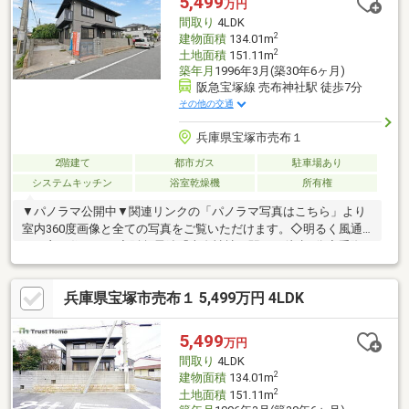
5,499
万円
かな日々を過ごせる環境。□利便と住み心地を兼ね備えた、売布
間取り
4LDK
エリアらしい上質な邸宅
2
建物面積
134.01m
2
土地面積
151.11m
築年月
1996年3月(築30年6ヶ月)
阪急宝塚線 売布神社駅 徒歩7分
その他の交通
兵庫県宝塚市売布１
2階建て
都市ガス
駐車場あり
システムキッチン
浴室乾燥機
所有権
▼パノラマ公開中▼関連リンクの「パノラマ写真はこちら」より
室内360度画像と全ての写真をご覧いただけます。◇明るく風通
しの良い住まい！◇阪急電鉄「売布神社」駅まで徒歩7分◇手際
よく調理できるL型キッチン仕様◇食洗機、浴室乾燥機付き◇ウ
ォークインクローゼット付き◇全居室6帖以上有り～リフォーム
兵庫県宝塚市売布１ 5,499万円 4LDK
内容～新調：キッチン、浴室、洗面台、トイレ張替：クロス全
て、フローリング、クッションフロア他：外壁・屋根塗装、白蟻
点検、給湯器交換等【周辺施設】売布小学校：徒歩12分宝塚中学
5,499
万円
校：徒歩21分ダイエー宝塚中山店：徒歩9分ファミリーマート宝
間取り
4LDK
塚ほしのそう店：徒歩4分
2
建物面積
134.01m
2
土地面積
151.11m