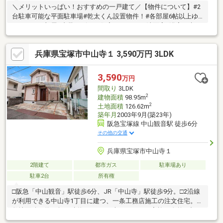
＼メリットいっぱい！おすすめの一戸建て／【物件について】#2
台駐車可能な平面駐車場#乾太くん設置物件！#各部屋6帖以上ゆ
とりのある部屋#内装デザイン住宅#キッチン?洗面室?浴室 考え
られた家事動線の間取り【立地について】#阪急宝塚線「中山観
音」駅まで徒歩約5分#ダイエー宝塚中山店（スーパー）まで約10
兵庫県宝塚市中山寺１ 3,590万円 3LDK
分#mandai(万代) 宝塚中筋店（スーパー）まで約10分#宝塚市立長
尾小学校まで約17分#宝塚市立山手台中学校まで約21分#北中山公
園まで徒歩約12分
3,590
万円
間取り
3LDK
2
建物面積
98.95m
2
土地面積
126.62m
築年月
2003年9月(築23年)
阪急宝塚線 中山観音駅 徒歩6分
その他の交通
兵庫県宝塚市中山寺１
2階建て
都市ガス
駐車場あり
駐車2台
所有権
□阪急「中山観音」駅徒歩6分、JR「中山寺」駅徒歩9分。□2沿線
が利用できる中山寺1丁目に建つ、一条工務店施工の注文住宅。□
敷地面積は約38坪、建物は98.95平米の3LDK。□家族が自然と顔を
合わせるリビング階段プラン。□各居室には収納が備わり、それ