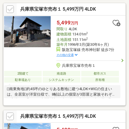
ぞれのプライベート空間を確保しながら、住空間をすっきりと保
兵庫県宝塚市売布１ 5,499万円 4LDK
ちやすい間取り。□11帖の洋室は、家族構成やライフスタイルの
変化に合わせて使い方を検討できる柔軟性も魅力です。□車は2台
駐車可能（車種による）。徒歩5分の『ダイエー宝塚中山店』をは
5,499
万円
じめ、日々の買物に利用しやすい施設が生活圏に揃っています。
間取り
4LDK
『中山寺』へ徒歩7分の立地
2
建物面積
134.01m
2
土地面積
151.11m
築年月
1996年3月(築30年6ヶ月)
阪急宝塚線 売布神社駅 徒歩7分
その他の交通
兵庫県宝塚市売布１
2階建て
南道路
都市ガス
駐車場あり
システムキッチン
所有権
□南東角地□約45坪のゆとりある敷地に建つ4LDK+WICの住まい
は、全居室が洋室仕様で、8帖以上の個室が3部屋と家族それぞれ
が心地よく過ごせる空間設計。□南と東の2方向から光と風を取り
込み、どの部屋にも明るさと開放感が広がります。□収納力にも
優れ、ウォークインクロゼットをはじめ随所に工夫を凝らしたプ
兵庫県宝塚市売布１ 5,499万円 4LDK
ラン。□2025年12月にはフルリフォームが実施！新たな暮らしを
すぐに始められるのも魅力□周辺には小学校やスーパー、公園な
どの生活施設が徒歩圏にそろい、家族の成長を見守りながら穏や