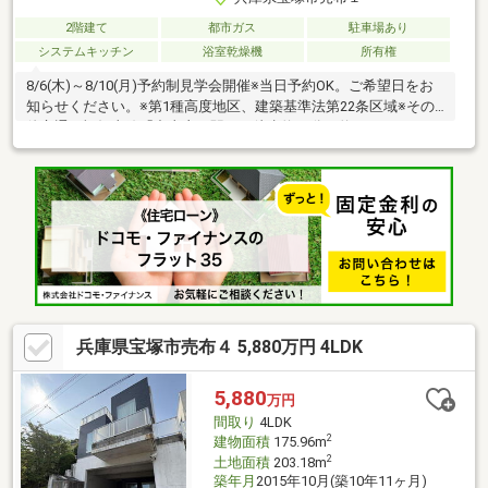
2階建て
都市ガス
駐車場あり
システムキッチン
浴室乾燥機
所有権
8/6(木)～8/10(月)予約制見学会開催※当日予約OK。ご希望日をお
知らせください。※第1種高度地区、建築基準法第22条区域※その
他交通：福知山線「中山寺」駅より徒歩約17分（約1300m）※リ
フォーム内容：資料記載のリフォーム内容は着工時のものであ
り、着工後の状況によっては内容を変更する場合がございます。
※各階面積：1階73.58㎡ 2階60.43㎡※情報と現況が相違する場合
は、現況優先とします。※司法書士は売主の指定になります。※通
学の区域に関しては自治体や教育委員会等にご確認ください。
兵庫県宝塚市売布４ 5,880万円 4LDK
5,880
万円
間取り
4LDK
2
建物面積
175.96m
2
土地面積
203.18m
築年月
2015年10月(築10年11ヶ月)