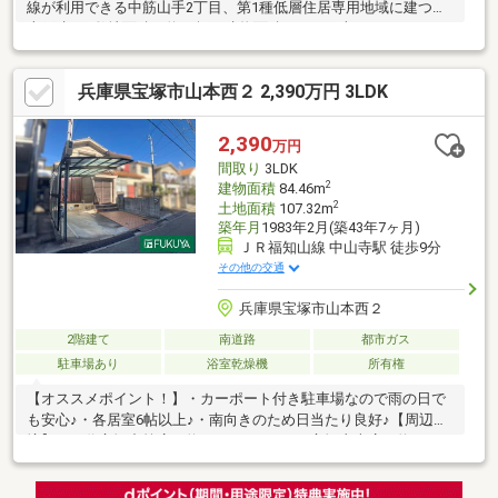
線が利用できる中筋山手2丁目、第1種低層住居専用地域に建つ中
古戸建。□敷地面積は約36坪、建物面積102.33平米の3LDK。
□2026年4月にリフォームが実施。約22帖のLDKは、家族が自然と
集まるゆとりある空間。□食事や団らんはもちろん、お子さまの
兵庫県宝塚市山本西２ 2,390万円 3LDK
遊び場や在宅ワークスペースなど、多様な過ごし方を思い描けそ
うです。□全室洋室仕様で各居室に収納が設けられ、家族それぞ
れのプライベート空間も確保しやすい間取り。□水回りが1階に集
2,390
万円
約されているため、毎日の家事や生活動線もイメージしやすい住
間取り
3LDK
まいです。
2
建物面積
84.46m
2
土地面積
107.32m
築年月
1983年2月(築43年7ヶ月)
ＪＲ福知山線 中山寺駅 徒歩9分
その他の交通
兵庫県宝塚市山本西２
2階建て
南道路
都市ガス
駐車場あり
浴室乾燥機
所有権
【オススメポイント！】・カーポート付き駐車場なので雨の日で
も安心♪・各居室6帖以上♪・南向きのため日当たり良好♪【周辺環
境】・万代宝塚中筋店 約230ｍ・サンディ宝塚山本店 約450
ｍ・セブンイレブン宝塚山本西店 約400ｍ・宝塚市立長尾中学
校 約650ｍ・宝塚市立長尾小学校 約494ｍ・なかよし保育園