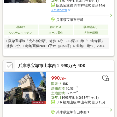
築年月
2014年4月(築12年5ヶ月)
阪急宝塚線 売布神社駅 徒歩14分
その他の交通
兵庫県宝塚市寿町
2階建て
都市ガス
駐車場あり
システムキッチン
オール電化
浴室乾燥機
□阪急宝塚線「売布神社駅」徒歩14分、JR福知山線「中山寺駅」
徒歩17分。□敷地面積208.81平米（約63坪）の角地に建つ、2014
年4月築の一邸。□公園に面した開放的な立地と、接道間口約
14.8mの整形地ならではの広がりを活かし、住まい全体にゆとり
が感じられる計画。□建物面積128.95平米の3LDKは、3か所のウォ
兵庫県宝塚市山本西１ 990万円 4DK
ークインクロゼットを備え、収納と居住空間のバランスが整えら
れています。□南東向きの庭は、日々の過ごし方に合わせて多目
的に活用可能。□徒歩13分のダイエー宝塚中山店や徒歩4分の小浜
990
万円
宿などが生活圏にあり、日常と地域の魅力を身近に感じられる環
間取り
4DK
境です。
2
建物面積
70.53m
2
土地面積
87.27m
築年月
1993年8月(築33年1ヶ月)
ＪＲ福知山線 中山寺駅 徒歩15分
兵庫県宝塚市山本西１