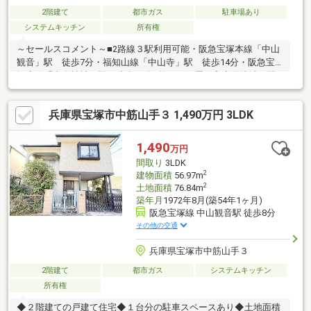
2階建て
都市ガス
駐車場あり
システムキッチン
所有権
～セールスコメント～■2路線３駅利用可能・阪急宝塚本線「中山
観音」駅 徒歩7分・福知山線「中山寺」駅 徒歩14分・阪急宝
塚本線「売布神社」駅 徒歩20分■第一種低層住宅専用地域の閑
静な住宅街です。■宅地が道路面より高いため、眺望良好・開放
感があります。■宅地地盤面が前面道路より高くなっているた
兵庫県宝塚市中筋山手３ 1,490万円 3LDK
め、道路からの目線が気になりません。■南西側幅員約6.9ｍの道
路に面しています。■建物面積のほかに附属建物(車庫)21.96m2有
ります。物件の詳細及び内覧希望のお問合せにつきましては担
1,490
万円
当：「岸田（きしだ）」までお願いいたします。（フリーコー
間取り
3LDK
ル：０１２０－１０９－４７３）
2
建物面積
56.97m
2
土地面積
76.84m
築年月
1972年8月(築54年1ヶ月)
阪急宝塚線 中山観音駅 徒歩8分
その他の交通
兵庫県宝塚市中筋山手３
2階建て
都市ガス
システムキッチン
所有権
◆２階建ての戸建て住宅◆１台分の駐車スペースあり◆土地面積