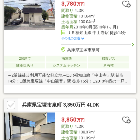
アの物件です!!ご内覧が可能です。お気軽にご連絡ください
3,780
万円
間取り
4LDK
2
建物面積
101.64m
2
土地面積
100.04m
築年月
2013年8月(築13年1ヶ月)
ＪＲ福知山線 中山寺駅 徒歩14分
その他の交通
兵庫県宝塚市泉町
2階建て
南道路
都市ガス
駐車場あり
システムキッチン
所有権
～2沿線徒歩利用可能な好立地～□JR福知山線「中山寺」駅 徒歩
14分！□阪急宝塚線「中山観音」駅 徒歩15分！□2013年築の一戸
建て2階建て 4LDKで使いやすい間取り！ 1階:LDK、水回り、和
室 2階:洋室3部屋■駐車スペース1台分有！■北西角地につき、採
光・通風良好！■接道間口約14.5m！■ロフト付き！■ゆとりのある
兵庫県宝塚市泉町 3,850万円 4LDK
約17.1帖のLDK！■洋室は全て6帖以上！■水回りは1階に集約！■
各階にトイレあり！■『小浜小学校』徒歩14分！■『ダイエー宝塚
中山店』徒歩11分！■『上の池公園』徒歩5分！■阪急宝塚線「売
3,850
万円
布神社駅」徒歩18分！
間取り
4LDK
2
建物面積
108.37m
2
土地面積
101.39m