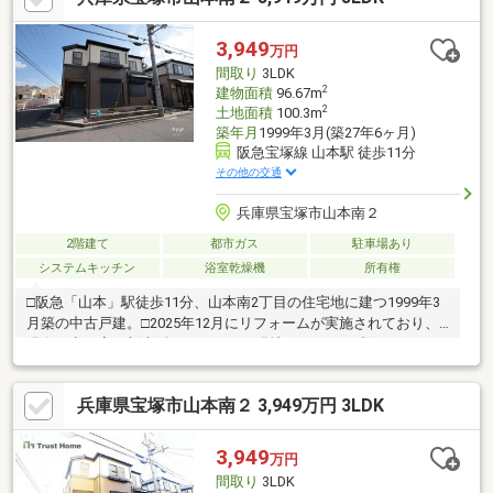
ど 日常生活を便利に彩る住宅設備も豊富～リフォーム履歴～平
成22年12月：キッチン平成27年8月：漆喰塗装(LDK・洋室)令和4
3,949
万円
年12月：外壁・屋根塗装※駐車場車種制限有り(詳しくは担当者ま
間取り
3LDK
で)
2
建物面積
96.67m
2
土地面積
100.3m
築年月
1999年3月(築27年6ヶ月)
阪急宝塚線 山本駅 徒歩11分
その他の交通
兵庫県宝塚市山本南２
2階建て
都市ガス
駐車場あり
システムキッチン
浴室乾燥機
所有権
□阪急「山本」駅徒歩11分、山本南2丁目の住宅地に建つ1999年3
月築の中古戸建。□2025年12月にリフォームが実施されており、
現在は空き家。新生活のイメージを現地でじっくり膨らませなが
ら住まい選びができます。□建物は96.67平米の3LDK。家族が集ま
る場所と個々の時間を過ごす場所をバランスよく確保しやすい間
兵庫県宝塚市山本南２ 3,949万円 3LDK
取りで、子育て世帯はもちろん、在宅ワーク用のスペースや趣味
の部屋を設けたい方にも検討しやすい住まい。□敷地面積は約30
坪。□徒歩5分の『長尾南小学校』をはじめ、『関西スーパー荒牧
3,949
万円
店』徒歩8分、『あいあいパーク』徒歩10分と、買物や子育てに
間取り
3LDK
関わる施設が生活圏に揃っています。