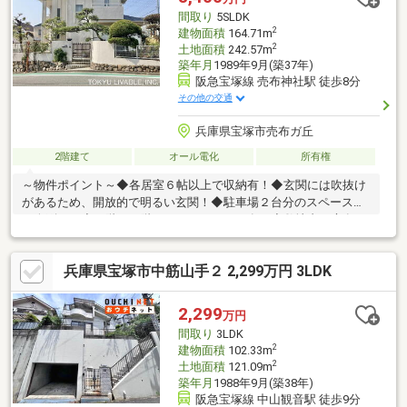
いかがでしょうか。駅から徒歩8分圏内の物件です。
間取り
5SLDK
2
建物面積
164.71m
2
土地面積
242.57m
築年月
1989年9月(築37年)
阪急宝塚線 売布神社駅 徒歩8分
その他の交通
兵庫県宝塚市売布ガ丘
2階建て
オール電化
所有権
～物件ポイント～◆各居室６帖以上で収納有！◆玄関には吹抜け
があるため、開放的で明るい玄関！◆駐車場２台分のスペース有
（縦列）！◆１階・２階それぞれにトイレ有！◆敷地内に庭有！
～周辺施設～◆コープこうべ めふ…約841m◆ダイエー 宝塚中山
店…約1232m◆セブンイレブン 宝塚売布東の町店…約803m◆ライ
兵庫県宝塚市中筋山手２ 2,299万円 3LDK
フォート 中山店…約1232m◆宝塚市立売布小学校…約164m◆宝塚
市立宝塚中学校…約2008m～担当より～物件の詳細及び内覧希望
のお問合せにつきましては「長谷川」までお願い致します。リフ
2,299
万円
ォーム会社の紹介も可能です。不動産に関することであれば何で
間取り
3LDK
もご相談くださ…
2
建物面積
102.33m
2
土地面積
121.09m
築年月
1988年9月(築38年)
阪急宝塚線 中山観音駅 徒歩9分