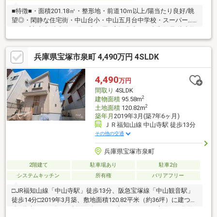
■特徴■・面積201.18㎡・整形地・前道10ｍ以上/陽当たり良好/眺
望◎・閑静な住宅街・中山台小・中山五月台中学校・スーパー…
コープ中山台 徒歩約13分・郵便局…宝塚中山五月台郵便局 徒歩約
10分
兵庫県宝塚市泉町 4,490万円 4SLDK
4,490
万円
間取り
4SLDK
2
建物面積
95.58m
2
土地面積
120.82m
築年月
2019年3月(築7年6ヶ月)
ＪＲ福知山線 中山寺駅 徒歩13分
その他の交通
兵庫県宝塚市泉町
2階建て
駐車場あり
駐車2台
システムキッチン
所有権
バリアフリー
□JR福知山線「中山寺駅」徒歩13分、阪急宝塚線「中山観音駅」
徒歩14分□2019年3月築、敷地面積120.82平米（約36坪）に建つ木
造2階建ての一邸。□建物面積95.58平米の3LDKは、水廻りを集約