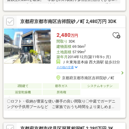
フト付き。◎ 火を使わず安心なIHクッキングヒーター・お手入れ
しやすく安全面に配慮されたIHクッキングヒーター。・2階建てで
生活動線に優れ快適に過ごせる居住空間。◎ 徒歩7分圏内に買い
京都府京都市南区吉祥院砂ノ町 2,480万円 3DK
物施設や教育施設・業務スーパー徒歩4分、コンビニ徒歩4分で買
物便利。・小学校徒歩7分、保育園徒歩3分と子育て環境も良好。
お電話不要！簡単ネット予約！カレンダーから見学日を選ぶだ
2,480
万円
け。夜中でも早朝でも、その場で見学の予約確定できます！
間取り
3DK
2
建物面積
69.56m
2
土地面積
57.99m
築年月
2014年12月(築11年9ヶ月)
ＪＲ東海道本線 西大路駅 徒歩22分
その他の交通
京都府京都市南区吉祥院砂ノ町
2階建て
都市ガス
システムキッチン
浴室乾燥機
所有権
〇ロフト・収納が豊富な使い勝手の良い間取り〇中庭でガーデニ
ングや子供用プールなど ご家族でおうち時間をより楽しめます
〇２階洋室はスライド扉で２つに分けることもできます〇東側は
現況月極駐車場なので朝陽が入りやすく 明るく衣類の乾きも早
いです
京都府京都市伏見区深草相深町 2,280万円 3K