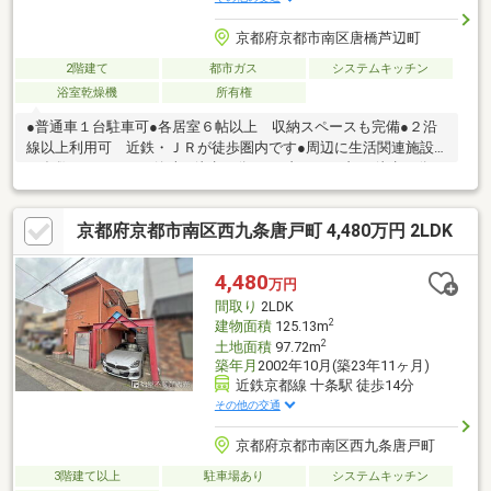
京都府京都市南区唐橋芦辺町
2階建て
都市ガス
システムキッチン
浴室乾燥機
所有権
●普通車１台駐車可●各居室６帖以上 収納スペースも完備●２沿
線以上利用可 近鉄・ＪＲが徒歩圏内です●周辺に生活関連施設
が多数あり イオン洛南…徒歩８分 セブンイレブン…徒歩２分
京都九条病院…徒歩８分 南区総合庁舎…９分
京都府京都市南区西九条唐戸町 4,480万円 2LDK
4,480
万円
間取り
2LDK
2
建物面積
125.13m
2
土地面積
97.72m
築年月
2002年10月(築23年11ヶ月)
近鉄京都線 十条駅 徒歩14分
その他の交通
京都府京都市南区西九条唐戸町
3階建て以上
駐車場あり
システムキッチン