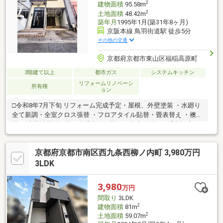
2
建物面積
95.58m
2
土地面積
48.42m
築年月
1995年1月(築31年8ヶ月)
京阪本線 鳥羽街道駅 徒歩5分
その他の交通
京都府京都市東山区福稲高原町
3階建て以上
都市ガス
システムキッチン
リフォームリノベーシ
所有権
ョン
□令和8年7月下旬 リフォーム完成予定・屋根、外壁塗装 ・水廻り
全て新調・全室クロス張替 ・フロアタイル貼替・畳表替え ・襖貼
替 ・障子貼替 他□地下鉄『十条』駅まで徒歩10分□JR『東福寺』
駅まで徒歩14分□3WAYアクセス可□駐車1台可□平成7年1月建築□
間取り充実4LDK□全居室6帖以上・収納付□トイレ2箇所有□スーパ
京都府京都市南区西九条西柳ノ内町 3,980万円
ー、コンビニ、薬局、総合病院、銀行等が徒歩圏内に揃う生活便
利地
3LDK
3,980
万円
間取り
3LDK
2
建物面積
81m
2
土地面積
59.07m