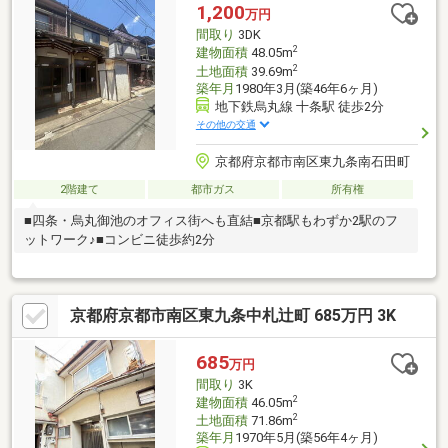
1,200
万円
間取り
3DK
2
建物面積
48.05m
2
土地面積
39.69m
築年月
1980年3月(築46年6ヶ月)
地下鉄烏丸線 十条駅 徒歩2分
その他の交通
京都府京都市南区東九条南石田町
2階建て
都市ガス
所有権
■四条・烏丸御池のオフィス街へも直結■京都駅もわずか2駅のフ
ットワーク♪■コンビニ徒歩約2分
京都府京都市南区東九条中札辻町 685万円 3K
685
万円
間取り
3K
2
建物面積
46.05m
2
土地面積
71.86m
築年月
1970年5月(築56年4ヶ月)