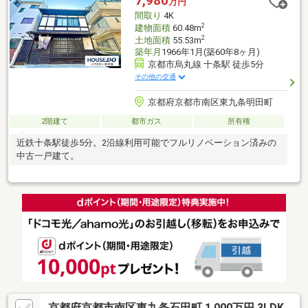
7,980
万円
間取り
4K
2
建物面積
60.48m
2
土地面積
55.53m
築年月
1966年1月(築60年8ヶ月)
京都市烏丸線 十条駅 徒歩5分
その他の交通
京都府京都市南区東九条明田町
2階建て
都市ガス
所有権
近鉄十条駅徒歩5分。2沿線利用可能でフルリノベーション済みの
中古一戸建て。
京都府京都市南区東九条石田町 1,000万円 3LDK