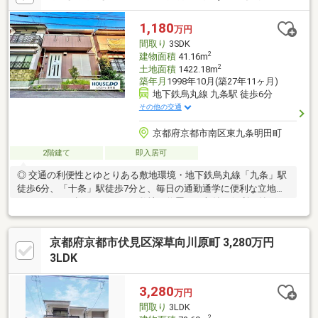
も選べるスマート戸建。◎東寺まで徒歩圏。歴史のそばで過ごす
京都らしい暮らし。※増築未登記部分あり（詳細はお問い合わせ
1,180
万円
ください）。－－－－－－－－－－－－－－－－－－－－－－－
間取り
3SDK
－－－－－－－
2
建物面積
41.16m
2
土地面積
1422.18m
築年月
1998年10月(築27年11ヶ月)
地下鉄烏丸線 九条駅 徒歩6分
その他の交通
京都府京都市南区東九条明田町
2階建て
即入居可
◎ 交通の利便性とゆとりある敷地環境・地下鉄烏丸線「九条」駅
徒歩6分、「十条」駅徒歩7分と、毎日の通勤通学に便利な立地で
す。・1400㎡超のゆとりある敷地に位置し、収納に便利な納戸を
備えた2階建住宅となっています。◎ 身近に生活施設や公園が揃
う住環境・徒歩1分の距離にコンビニや郵便局が揃い、日常のお買
京都府京都市伏見区深草向川原町 3,280万円
い物や手続きがスムーズに行えます。・銀行や複数の公園が徒歩4
分圏内に充実しており、暮らしやすく快適な住環境が整っていま
3LDK
す。◎ ご見学の予約手続きについて・お電話不要！簡単ネット予
約！カレンダーから見学日を選ぶだけ。・夜中でも早朝でも、そ
3,280
万円
の場で見学の予約確定できます！
間取り
3LDK
2