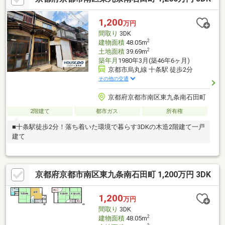
1,200
万円
間取り
3DK
2
建物面積
48.05m
2
土地面積
39.69m
築年月
1980年3月(築46年6ヶ月)
京都市烏丸線 十条駅 徒歩2分
その他の交通
京都府京都市南区東九条南石田町
2階建て
都市ガス
所有権
■十条駅徒歩2分！落ち着いた環境で暮らす3DKの木造2階建て一戸
建て
京都府京都市南区東九条南石田町 1,200万円 3DK
1,200
万円
間取り
3DK
2
建物面積
48.05m