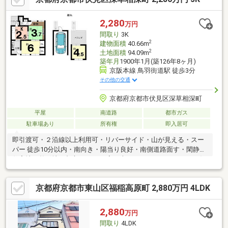
2,280
万円
間取り
3K
2
建物面積
40.66m
2
土地面積
94.09m
築年月
1900年1月(築126年8ヶ月)
京阪本線 鳥羽街道駅 徒歩3分
その他の交通
京都府京都市伏見区深草相深町
平屋
南道路
都市ガス
駐車場あり
所有権
即入居可
即引渡可・２沿線以上利用可・リバーサイド・山が見える・スー
パー 徒歩10分以内・南向き・陽当り良好・南側道路面す・閑静な
住宅地・整形地・都市ガス■■お家の事ならアフターホームにお任
せください■■京都を中心とした地域密着型の不動産業者です。・
新築・中古・土地・マンション・リフォーム・建築・住み替えの
京都府京都市東山区福稲高原町 2,880万円 4LDK
相談など・お気軽にご相談下さい！！
2,880
万円
間取り
4LDK