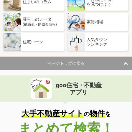
住まいのコラム
を見つけよう
暮らしのデータ
家賃相場
(補助金・助成金情報)
人気タウン
住宅ローン
ランキング
ページトップに戻る
goo住宅・不動産
アプリ
大手不動産サイト
物件
の
を
まとめて検索！