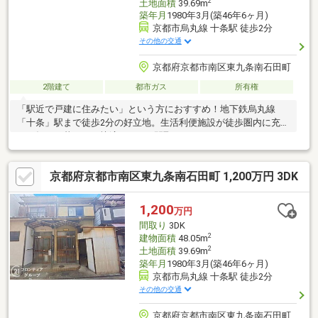
2
土地面積
39.69m
築年月
1980年3月(築46年6ヶ月)
京都市烏丸線 十条駅 徒歩2分
その他の交通
京都府京都市南区東九条南石田町
2階建て
都市ガス
所有権
「駅近で戸建に住みたい」という方におすすめ！地下鉄烏丸線
「十条」駅まで徒歩2分の好立地。生活利便施設が徒歩圏内に充実
し、毎日の暮らしも快適。3DKの間取りはファミリーにもおすす
めです！
京都府京都市南区東九条南石田町 1,200万円 3DK
1,200
万円
間取り
3DK
2
建物面積
48.05m
2
土地面積
39.69m
築年月
1980年3月(築46年6ヶ月)
京都市烏丸線 十条駅 徒歩2分
その他の交通
京都府京都市南区東九条南石田町