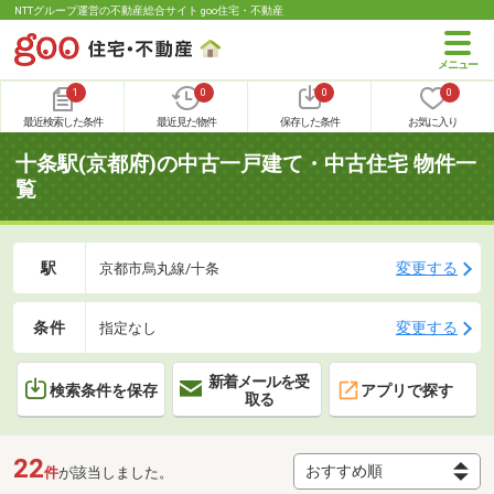
NTTグループ運営の不動産総合サイト goo住宅・不動産
1
0
0
0
最近検索した条件
最近見た物件
保存した条件
お気に入り
十条駅(京都府)の中古一戸建て・中古住宅 物件一
覧
駅
変更する
京都市烏丸線/十条
条件
変更する
指定なし
新着メールを受
検索条件を保存
アプリで探す
取る
22
件
が該当しました。