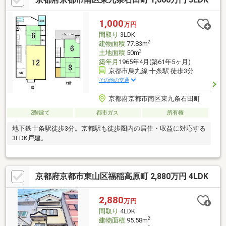
1,000
万円
間取り
3LDK
2
建物面積
77.83m
2
土地面積
50m
築年月
1965年4月(築61年5ヶ月)
京都市烏丸線 十条駅 徒歩3分
その他の交通
京都府京都市南区東九条石田町
2階建て
都市ガス
所有権
地下鉄十条駅徒歩3分。京都駅も徒歩圏内の居住・収益に対応する
3LDK戸建。
京都府京都市東山区福稲高原町 2,880万円 4LDK
2,880
万円
間取り
4LDK
2
建物面積
95.58m