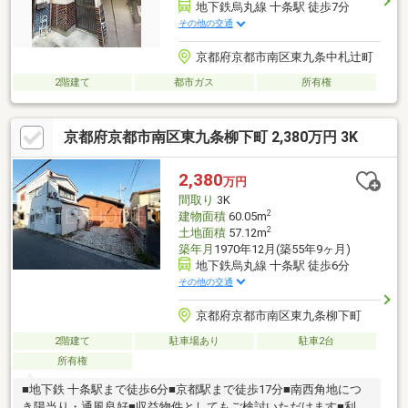
地下鉄烏丸線 十条駅 徒歩7分
その他の交通
京都府京都市南区東九条中札辻町
2階建て
都市ガス
所有権
京都府京都市南区東九条柳下町 2,380万円 3K
2,380
万円
間取り
3K
2
建物面積
60.05m
2
土地面積
57.12m
築年月
1970年12月(築55年9ヶ月)
地下鉄烏丸線 十条駅 徒歩6分
その他の交通
京都府京都市南区東九条柳下町
2階建て
駐車場あり
駐車2台
所有権
■地下鉄 十条駅まで徒歩6分■京都駅まで徒歩17分■南西角地につ
き陽当り・通風良好■収益物件としてもご検討いただけます■利便