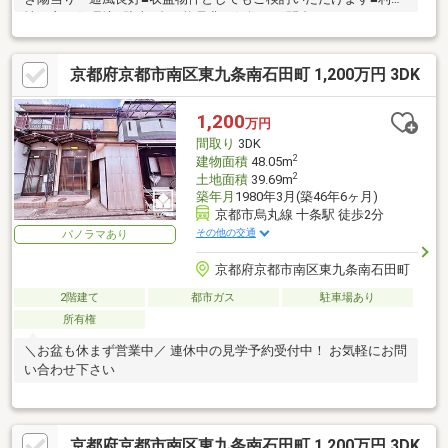
性の良い住環境■駐車2台可能是非お気軽にお問合せください！
【周辺環境】ファミリーマート河原町十条店 約140mローソン烏
丸札ノ辻店 約450mセブンイレブン京都烏丸十条店 約550mライフ
京都府京都市南区東九条南石田町 1,200万円 3DK
伏見深草店 約1000m生鮮スーパーケント東寺店 約1300mイオンモ
ールKYOTO 約1500m松ノ木保育園 約450m京都札ノ辻郵便局 約
350m京都銀行東九条支店 約200m
1,200
万円
間取り
3DK
2
建物面積
48.05m
2
土地面積
39.69m
築年月
1980年3月(築46年6ヶ月)
京都市烏丸線 十条駅 徒歩2分
その他の交通
パノラマあり
京都府京都市南区東九条南石田町
2階建て
都市ガス
駐車場あり
所有権
＼お盆も休まず営業中／ 連休中の見学予約受付中！ お気軽にお問
い合わせ下さい
京都府京都市南区東九条南石田町 1,200万円 3DK