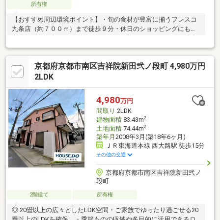
所有権
【おすすめ周辺環境ポイント】・旬の食材が豊富に揃うフレスコ
九条店（約７００ｍ）まで徒歩９分・休日のショッピングにも便
利なイオン洛南ショッピングセンター（約１０００ｍ）まで徒歩
１３分・近くにあると嬉しいセブンイレブン唐橋芦辺町店（約１
２０ｍ）まで徒歩２分・小さなお子様でも無理なく通える京都市
京都府京都市南区吉祥院新田弐ノ段町 4,980万円
立九条塔南小学校（約６００ｍ）は徒歩８分◎・京都羅城門郵便
局（約３５０ｍ）まで徒歩５分・京都市南区役所（約５００ｍ）
2LDK
まで徒歩７分▽ 住宅ローンや諸経費等どんなことでもご相談くだ
さい！親切丁寧にご説明させていただきます ▽
4,980
万円
間取り
2LDK
2
建物面積
83.43m
2
土地面積
74.44m
築年月
2008年3月(築18年6ヶ月)
ＪＲ東海道本線 西大路駅 徒歩15分
その他の交通
京都府京都市南区吉祥院新田弐ノ
段町
2階建て
所有権
◎ 20畳以上の広々としたLDK空間・ご家族でゆったり過ごせる20
畳以上のLDKを確保。・季節ものの収納や多目的に活用できるロ