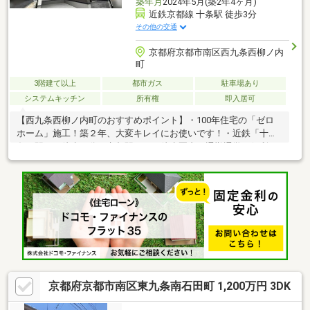
築年月
2024年5月(築2年4ヶ月)
近鉄京都線 十条駅 徒歩3分
その他の交通
京都府京都市南区西九条西柳ノ内
町
3階建て以上
都市ガス
駐車場あり
システムキッチン
所有権
即入居可
【西九条西柳ノ内町のおすすめポイント】・100年住宅の「ゼロ
ホーム」施工！築２年、大変キレイにお使いです！・近鉄「十
条」駅まで徒歩３分！京都駅までも徒歩圏内！通勤通学に便利で
す。・２階LDKにはインナーサッシ付！更にエアコンも付いてい
ます！・収納スペースも充実！お部屋をスッキリとした空間に保
てます。・２階、３階にバルコニーがあり、お洗濯を干すスペー
スも確保できます！・普通車１台駐車可能。☆お気軽にお問合せ
ください！☆※建確対象宅地面積：54.56㎡(16.5坪)
京都府京都市南区東九条南石田町 1,200万円 3DK