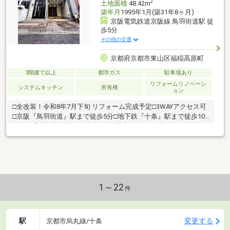
2
土地面積
48.42m
築年月
1995年1月(築31年8ヶ月)
京阪電気鉄道京阪線 鳥羽街道駅 徒
歩5分
その他の交通
京都府京都市東山区福稲高原町
3階建て以上
都市ガス
駐車場あり
リフォームリノベーシ
システムキッチン
所有権
ョン
□全改装！令和8年7月下旬 リフォーム完成予定□3WAYアクセス可
□京阪『鳥羽街道』駅まで徒歩5分□地下鉄『十条』駅まで徒歩10
分□JR『東福寺』駅まで徒歩14分□駐車1台可□平成7年1月建築
1～22
件
駅
変更する
京都市烏丸線/十条