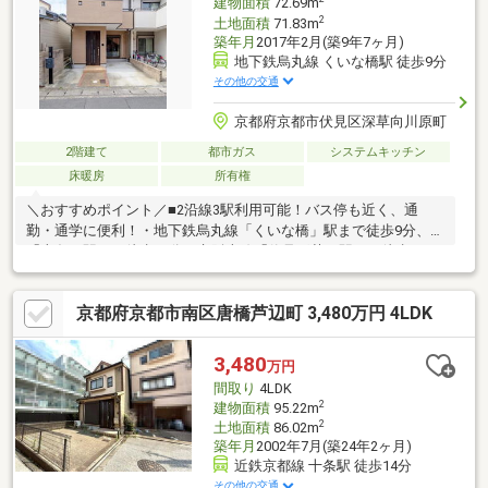
建物面積
72.69m
2
土地面積
71.83m
築年月
2017年2月(築9年7ヶ月)
地下鉄烏丸線 くいな橋駅 徒歩9分
その他の交通
京都府京都市伏見区深草向川原町
2階建て
都市ガス
システムキッチン
床暖房
所有権
＼おすすめポイント／■2沿線3駅利用可能！バス停も近く、通
勤・通学に便利！・地下鉄烏丸線「くいな橋」駅まで徒歩9分、
「十条」駅まで徒歩14分・京阪本線「伏見稲荷」駅まで徒歩14
分・京都市営バス「深草下川原」停まで徒歩3分■徒歩圏内に買物
施設充実■平成29年2月築の築浅戸建！室内丁寧にお使いです♪■北
京都府京都市南区唐橋芦辺町 3,480万円 4LDK
西・南東の二方に接面しており、陽当たり・通風良好！■全居室
収納付き3LDK！ ロフトもあり、かさばるお荷物もスッキリ片付
けられます！■LDKに床暖房2面有！ 寒い日も足元が冷えず快適
3,480
万円
にお過ごしいただけます。現在空家につきお好きな日時でご内覧
間取り
4LDK
いただけます！お気軽にお問合せください！
2
建物面積
95.22m
2
土地面積
86.02m
築年月
2002年7月(築24年2ヶ月)
近鉄京都線 十条駅 徒歩14分
その他の交通