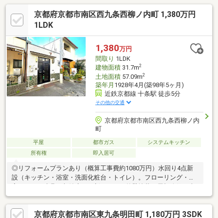
京都府京都市南区西九条西柳ノ内町 1,380万円
1LDK
1,380
万円
間取り
1LDK
2
建物面積
31.7m
2
土地面積
57.09m
築年月
1928年4月(築98年5ヶ月)
近鉄京都線 十条駅 徒歩5分
その他の交通
京都府京都市南区西九条西柳ノ内
町
平屋
都市ガス
システムキッチン
所有権
即入居可
◎リフォームプランあり（概算工事費約1080万円）水回り4点新
設（キッチン・浴室・洗面化粧台・トイレ）。フローリング・全
室クロス・建具・収納扉を一新。さらに外壁塗装・屋根改修工事
も含みます。お気軽にお問い合わせください。－－－－－－－－
－－－－－－－－－－－－－－－－－－－－－－◎近鉄京都線
京都府京都市南区東九条明田町 1,180万円 3SDK
「十条」駅 徒歩5分（約400m）◎自宅としても、収益物件として