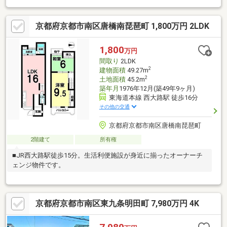
京都府京都市南区唐橋南琵琶町 1,800万円 2LDK
1,800
万円
間取り
2LDK
2
建物面積
49.27m
2
土地面積
45.2m
築年月
1976年12月(築49年9ヶ月)
東海道本線 西大路駅 徒歩16分
その他の交通
京都府京都市南区唐橋南琵琶町
2階建て
所有権
■JR西大路駅徒歩15分。生活利便施設が身近に揃ったオーナーチ
ェンジ物件です。
京都府京都市南区東九条明田町 7,980万円 4K