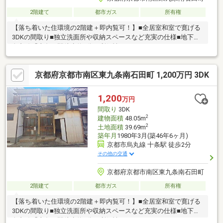
2階建て
都市ガス
所有権
【落ち着いた住環境の2階建＋即内覧可！】■全居室和室で寛げる
3DKの間取り■独立洗面所や収納スペースなど充実の仕様■地下鉄
烏丸線「十条」駅徒歩約2分の利便性
京都府京都市南区東九条南石田町 1,200万円 3DK
1,200
万円
間取り
3DK
2
建物面積
48.05m
2
土地面積
39.69m
築年月
1980年3月(築46年6ヶ月)
京都市烏丸線 十条駅 徒歩2分
その他の交通
京都府京都市南区東九条南石田町
2階建て
都市ガス
所有権
【落ち着いた住環境の2階建＋即内覧可！】■全居室和室で寛げる
3DKの間取り■独立洗面所や収納スペースなど充実の仕様■地下鉄
烏丸線「十条」駅徒歩約2分の利便性