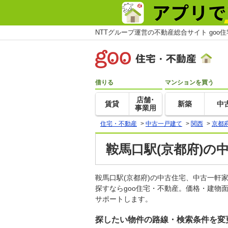
NTTグループ運営の不動産総合サイト goo
借りる
マンションを買う
店舗･
賃貸
新築
中
事業用
住宅・不動産
>
中古一戸建て
>
関西
>
京都
鞍馬口駅(京都府)の
鞍馬口駅(京都府)の中古住宅、中古一
探すならgoo住宅・不動産。価格・建物
サポートします。
探したい物件の路線・検索条件を変