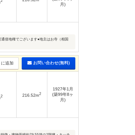
2
m
月)
普通借地権でございます●地主はお寺（相国
お問い合わせ(無料)
りに追加
1927年1月
2
(築99年8ヶ
216.52m
2
m
月)
徴・建物面積約79.55坪の2階建・キッチ