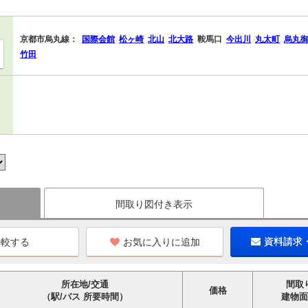
京都市烏丸線：
国際会館
松ヶ崎
北山
北大路
鞍馬口
今出川
丸太町
烏丸
竹田
間取り図付き表示
お気に入りに追加
資料請求
所在地/交通
間取
価格
（駅/バス 所要時間）
建物面