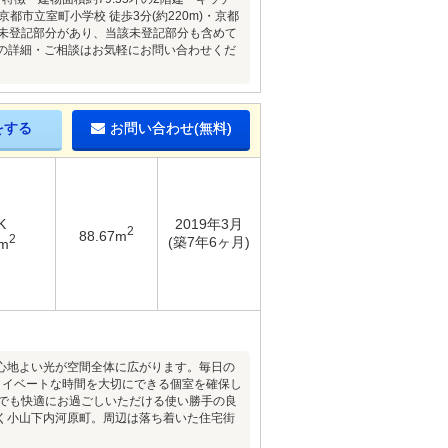
市立室町小学校 徒歩3分(約220m)・京都
は増築未登記部分があり、当該未登記部分も含めて
件の詳細・ご相談はお気軽にお問い合わせくだ
をする
お問い合わせ(無料)
K
2019年3月
2
88.67m
2
(築7年6ヶ月)
2m
心地よい光が空間全体に広がります。毎日の
ライベートな時間を大切にできる個室を確保し
ーでも快適にお過ごしいただける使い勝手の良
く小山下内河原町。周辺は落ち着いた住宅街