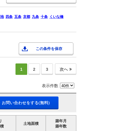
御池
四条
五条
京都
九条
十条
くいな橋
この条件を保存
1
2
3
次へ
表示件数
・お問い合わせをする(無料)
り
築年月
土地面積
積
築年数