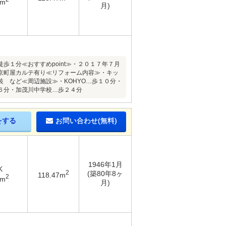
8m
月)
１分≪おすすめpoint≫・２０１７年７月
京町屋カルテ有り≪リフォーム内容≫・キッ
 など≪周辺施設≫・KOHYO…歩１０分・
６分・加茂川中学校…歩２４分
をする
お問い合わせ(無料)
1946年1月
K
2
(築80年8ヶ
118.47m
2
8m
月)