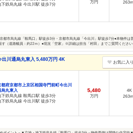
万円
263
地下鉄烏丸線 今出川駅 徒歩7分
京都市烏丸線「鞍馬口」駅徒歩3分・京都市烏丸線「今出川」駅徒歩7分●本物件は
面す（道路幅員：約22ｍ）●現況「空家」※詳細は担当「村田」までご質問ください
通烏丸東入 5,480万円 4K
お気に入
京都府京都市上京区相国寺門前町今出川
5,480
通烏丸東入
4K
地下鉄烏丸線 鞍馬口駅 徒歩3分
万円
263
地下鉄烏丸線 今出川駅 徒歩7分
めポイント－▼立地・地下鉄烏丸線「鞍馬口」徒歩3分・物件西側は閑静な住宅街▼特