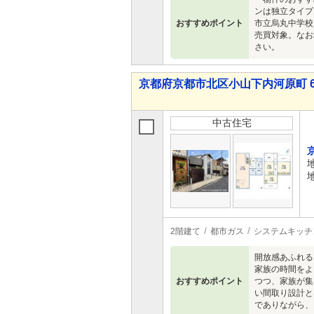
ンは独立タイプ
おすすめポイント
市立烏丸中学校
売買対象。なお
さい。
京都府京都市北区小山下内河原町 6,2
中古住宅
2階建て
都市ガス
システムキッチ
開放感あふれる
家族の時間をよ
おすすめポイント
つつ、家族が集
い間取り設計と
でありながら、