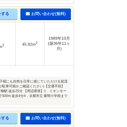
をする
お問い合わせ(無料)
1989年10月
K
2
(築36年11ヶ
45.82m
2
m
月)
お子様にも自然を日常に感じていただける賀茂
車が駐車可能かご確認ください)【交通手段】
町柳駅 徒歩25分 【周辺環境】1．イオンモー
300m 徒歩4分4．京都市立 紫明小学校まで
をする
お問い合わせ(無料)