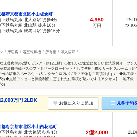
京都府京都市北区小山板倉町
4,980
地下鉄烏丸線 北大路駅 徒歩4分
2SL
地下鉄烏丸線 北山駅 徒歩16分
万円
73.63
地下鉄烏丸線 鞍馬口駅 徒歩16分
ン
床暖房
浴室乾燥機
所有権
即入居可
な床暖房付の2階リビング（約12.1帖）◇忙しいご家族に嬉しい食洗器付オープン
室乾燥機搭載バス◇ファミリークローゼットとして使用可能なサービスルーム（約4
台分の駐車スペース付～↓リンクから室内パノラマ画像をご覧頂けます↓～◆地下鉄
5分◆交通アクセスと買物利便に恵まれた住環境が魅力です【アクセス】 地下鉄
6分
000万円 2LDK
見学予約
お気に入りに追加
京都府京都市北区小山西花池町
2億2,000
地下鉄烏丸線 北大路駅 徒歩4分
2LD