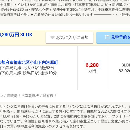
を採用・トイレを3か所に配置・南側にお庭有・駐車場有(車種による)▼周辺環境・京都
 徒歩2分(約130m)・鞍楽ハウディ 徒歩4分(約290m)※築年月／不詳※本物件
増築時期等は不明。■ ご希望の住まい探しをお手伝いします ━━━━━・・・物
80万円 3LDK
見学予約
お気に入りに追加
京都府京都市北区小山下内河原町
6,280
3LD
地下鉄烏丸線 北大路駅 徒歩3分
万円
83.9
地下鉄烏丸線 鞍馬口駅 徒歩10分
ン
床暖房
浴室乾燥機
所有権
リビング吹き抜け住まいの中央に位置するリビングには吹き抜けが施されており、
り明るく、開放感たっぷりに演出する特別な空間です。機能的な3LDKの間取りプ
うLDK（1階）をゆったりと配置。2階にも機能的な居室を設けており、ファミリ
なっています。利便性と落ち着きを兼ね備えた京都市北区エリア歴史と文化が息づ
日々の買い物や生活利便施設へのアクセスも良好です。