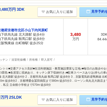
80万円 3DK
見学予約
お気に入りに追加
京都府京都市北区小山下内河原町
3,480
地下鉄烏丸線 北大路駅 徒歩4分
3D
地下鉄烏丸線 鞍馬口駅 徒歩8分
万円
84.44
京阪鴨東線 出町柳駅 徒歩25分
ッチン
浴室乾燥機
所有権
即入居可
ント☆■交通アクセス良好■生活利便施設・教育施設豊富な立地♪■毎日のお散歩や
の環境♪■各居室に収納あり、キッチン床下収納付き♪■駐車スペースあり(お持ちの
 北大路駅 徒歩4分 2．京都市烏丸線 鞍馬口駅 徒歩8分 3．京阪電気鉄道鴨東線 出
0m 徒歩8分2．京都博愛会冨田病院まで380m 徒歩5分3．ローソン烏丸北大路店まで
分5．私立 立命館小学校まで570m 徒歩8分
万円 2SLDK
見学予約
お気に入りに追加