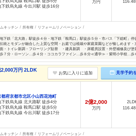
地下鉄烏丸線 鞍馬口駅 徒歩5分
116.4
万円
地下鉄烏丸線 今出川駅 徒歩16分
ムキッチン
所有権
リフォームリノベーション
地下鉄「北大路」駅徒歩４分・地下鉄「鞍馬口」駅徒歩５分・市バス「下総町」停徒歩
伝統とモダンが融合した上質な空間・お庭では植栽や家庭菜園などが愉しめます・
面・トイレ新調・フローリング貼替 ・建具新調 ・床暖房設置・外壁補修及び塗装
歩７分・ローソン…歩４分・ココカラファイン…歩８分≪通学≫・紫明小学校…歩
000万円 2LDK
見学予約
お気に入りに追加
京都府京都市北区小山西花池町
2億2,000
地下鉄烏丸線 北大路駅 徒歩4分
2LD
地下鉄烏丸線 鞍馬口駅 徒歩5分
116.4
万円
地下鉄烏丸線 今出川駅 徒歩17分
ムキッチン
所有権
リフォームリノベーション