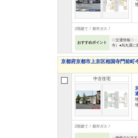
2階建て
都市ガス
◇交通情報◇・
おすすめポイント
寺）●烏丸通に
京都府京都市上京区相国寺門前町今出川
中古住宅
2階建て
都市ガス
－物件のおすす