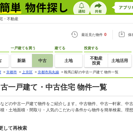
住宅・不動産
0
最近見た物件
保
一戸建てを買う
建てる
投資する
不動産
古
新築
中古
土地
土地活用
投資
府
>
京都市
>
上京区
>
京都市烏丸線
>
鞍馬口駅の中古一戸建て 物件一覧
中古一戸建て・中古住宅 物件一覧
軒家などの中古一戸建て物件をご紹介します。中古物件、中古一軒家、中
面積・土地面積・間取り・人気のこだわり条件から物件を簡単検索。理想
更して再検索