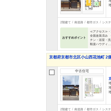
2階建て
南道路
都市ガス
システ
≪アクセス≫・
全面改装済み 
おすすめポイント
チン・浴室・洗
鞍楽ハウディ…
京都府京都市北区小山西花池町 2億2,
中古住宅
2階建て
南道路
都市ガス
システ