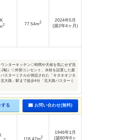
DK
2024年5月
2
77.54m
2
(築2年4ヶ月)
m
カウンターキッチン◇時間や天候を気にせず洗
.2帖）◇外部コンセント、水栓を設置した庭
・バスターミナルが併設された「キタオオジタ
「北大路」駅まで徒歩4分「北大路バスターミ
をする
お問い合わせ(無料)
1946年1月
K
2
(築80年8ヶ
118.47m
2