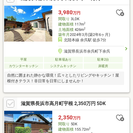
3,980
万円
間取り
3LDK
2
建物面積
117m
2
土地面積
426m
築年月
2024年3月(築2年6ヶ月)
北陸本線 余呉駅 徒歩7分
滋賀県長浜市余呉町下余呉
平屋
駐車場あり
駐車2台
カウンターキッチン
システムキッチン
床暖房
自然に囲まれた静かな環境！広々としたリビングやキッチン！屋
根付きテラス！非日常を日常にしませんか！
滋賀県長浜市高月町宇根 2,350万円 5DK
2,350
万円
間取り
5DK
2
建物面積
155.72m