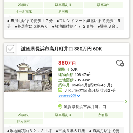
2階建て
駐車場あり
駐車3台
オール電化
所有権
●JR河毛駅まで徒歩１７分 ●フレンドマート湖北店まで徒歩１５
分 ●各居室に収納あり ●敷地面積約４７.２９坪 ●駐車３台可
能（駐車台数は車種による。）■駐車３台可能（駐車台数は車種
による。） ■その他制限／特定用途制限地域：田園居住地区 ■
設備：側溝、公営水道、汚水-本下水、雑排水-本下水、トイレ２
滋賀県長浜市高月町井口 880万円 6DK
ヶ所、オール電化
880
万円
間取り
6DK
2
建物面積
108.47m
2
土地面積
205.99m
築年月
1994年5月(築32年4ヶ月)
ＪＲ北陸本線 高月駅 徒歩27分
その他の交通
滋賀県長浜市高月町井口
2階建て
駐車場あり
所有権
即入居可
●敷地面積約６２．３１坪 ●平成６年５月築 ●JR高月駅まで徒