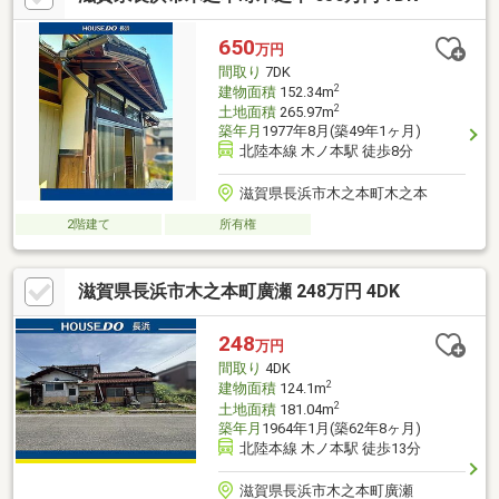
650
万円
間取り
7DK
2
建物面積
152.34m
2
土地面積
265.97m
築年月
1977年8月(築49年1ヶ月)
北陸本線 木ノ本駅 徒歩8分
滋賀県長浜市木之本町木之本
2階建て
所有権
滋賀県長浜市木之本町廣瀬 248万円 4DK
248
万円
間取り
4DK
2
建物面積
124.1m
2
土地面積
181.04m
築年月
1964年1月(築62年8ヶ月)
北陸本線 木ノ本駅 徒歩13分
滋賀県長浜市木之本町廣瀬