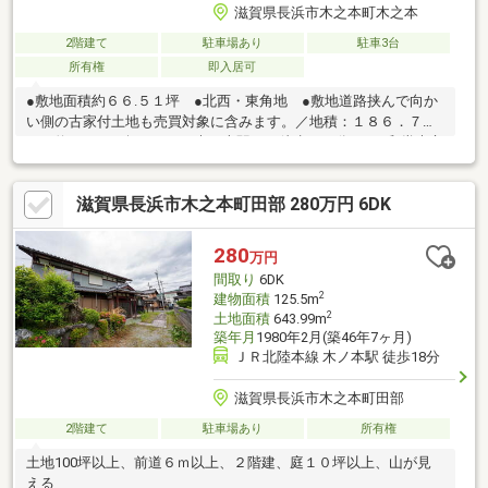
滋賀県長浜市木之本町木之本
2階建て
駐車場あり
駐車3台
所有権
即入居可
●敷地面積約６６.５１坪 ●北西・東角地 ●敷地道路挟んで向か
い側の古家付土地も売買対象に含みます。／地積：１８６．７８
㎡（約５６．５坪） ●JR木ノ本駅まで徒歩１６分 ●平和堂木之
本店まで徒歩１４分 ※写真中の家具等の調度品は対象に含まれ
ません。■駐車３台可能（駐車台数は車種による。） ■敷地内に
滋賀県長浜市木之本町田部 280万円 6DK
未登記建物あり ■下記物件も売買対象に含みます。／地目：宅
地 地積：１８６．７８㎡（約５６．５坪） ■相続登記未了 ■
設備：電気、側溝、公営水道、井戸、汚水-本下水、雑排水-本下
280
万円
水、個別ＰＧ、給湯、庭
間取り
6DK
2
建物面積
125.5m
2
土地面積
643.99m
築年月
1980年2月(築46年7ヶ月)
ＪＲ北陸本線 木ノ本駅 徒歩18分
滋賀県長浜市木之本町田部
2階建て
駐車場あり
所有権
土地100坪以上、前道６ｍ以上、２階建、庭１０坪以上、山が見
える