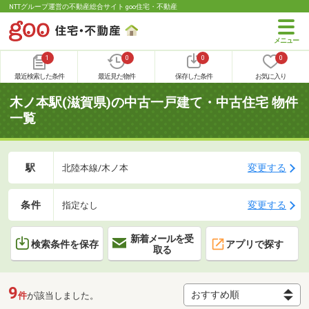
NTTグループ運営の不動産総合サイト goo住宅・不動産
1
0
0
0
最近検索した条件
最近見た物件
保存した条件
お気に入り
木ノ本駅(滋賀県)の中古一戸建て・中古住宅 物件
一覧
駅
変更する
北陸本線/木ノ本
条件
変更する
指定なし
新着メールを受
検索条件を保存
アプリで探す
取る
9
件
が該当しました。