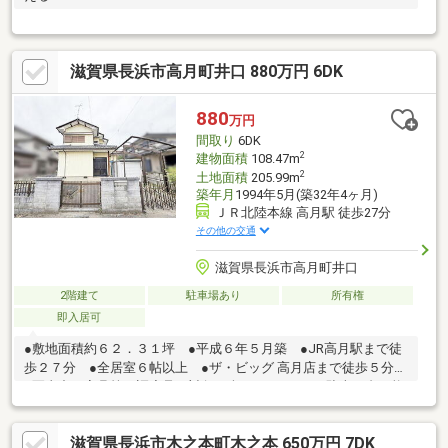
滋賀県長浜市高月町井口 880万円 6DK
880
万円
間取り
6DK
2
建物面積
108.47m
2
土地面積
205.99m
築年月
1994年5月(築32年4ヶ月)
ＪＲ北陸本線 高月駅 徒歩27分
その他の交通
滋賀県長浜市高月町井口
2階建て
駐車場あり
所有権
即入居可
●敷地面積約６２．３１坪 ●平成６年５月築 ●JR高月駅まで徒
歩２７分 ●全居室６帖以上 ●ザ・ビッグ 高月店まで徒歩５分
※写真中の家具等の調度品は対象に含まれません。■駐車１台可能
（駐車台数は車種による。） ■設備：電気、側溝、公営水道、
汚水-本下水、雑排水-本下水、集中ＰＧ、床下収納
滋賀県長浜市木之本町木之本 650万円 7DK