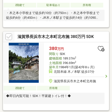
2階建て
駐車場あり
所有権
・木之本小学校まで徒歩約10分（約750ｍ）・木之本中学校まで
徒歩約6分（約450ｍ）・JR木ノ本駅まで徒歩約14分（約1090
ｍ）・平和堂木之本店まで徒歩約14分（約100ｍ）
滋賀県長浜市木之本町北布施 380万円 5DK
380
万円
間取り
5DK
2
建物面積
189.37m
2
土地面積
396.69m
築年月
1984年1月(築42年8ヶ月)
北陸本線 木ノ本駅 徒歩37分
滋賀県長浜市木之本町北布施
2階建て
所有権
◆即日内覧可能！5DK！平家建トイレ付！◆