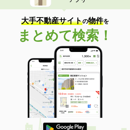
大手不動産サイト
物件
の
を
まとめて検索！