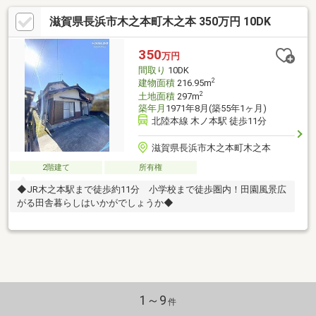
滋賀県長浜市木之本町木之本 350万円 10DK
350
万円
間取り
10DK
2
建物面積
216.95m
2
土地面積
297m
築年月
1971年8月(築55年1ヶ月)
北陸本線 木ノ本駅 徒歩11分
滋賀県長浜市木之本町木之本
2階建て
所有権
◆JR木之本駅まで徒歩約11分 小学校まで徒歩圏内！田園風景広
がる田舎暮らしはいかがでしょうか◆
1～9
件