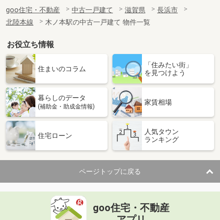
goo住宅・不動産
中古一戸建て
滋賀県
長浜市
北陸本線
木ノ本駅の中古一戸建て 物件一覧
お役立ち情報
「住みたい街」
住まいのコラム
を見つけよう
暮らしのデータ
家賃相場
(補助金・助成金情報)
人気タウン
住宅ローン
ランキング
ページトップに戻る
goo住宅・不動産
アプリ