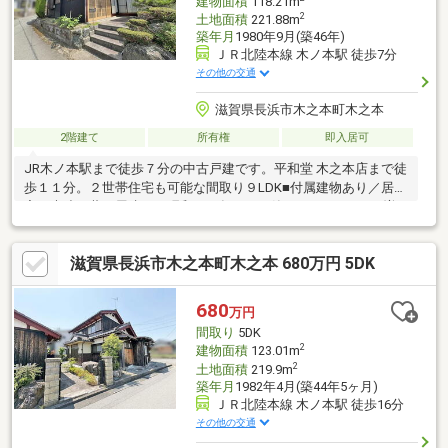
建物面積
118.21m
2
土地面積
221.88m
築年月
1980年9月(築46年)
ＪＲ北陸本線 木ノ本駅 徒歩7分
その他の交通
滋賀県長浜市木之本町木之本
2階建て
所有権
即入居可
JR木ノ本駅まで徒歩７分の中古戸建です。平和堂 木之本店まで徒
歩１１分。２世帯住宅も可能な間取り９LDK■付属建物あり／居
宅 木造瓦葺平屋建て 昭和５１年１１月築 ３１．８㎡ ■増
築未登記部分あり ■建物再建築時、セットバック約２．９㎡要
す ■設備：公営水道、側溝、汚水ー個別浄化槽、個別PG
滋賀県長浜市木之本町木之本 680万円 5DK
680
万円
間取り
5DK
2
建物面積
123.01m
2
土地面積
219.9m
築年月
1982年4月(築44年5ヶ月)
ＪＲ北陸本線 木ノ本駅 徒歩16分
その他の交通