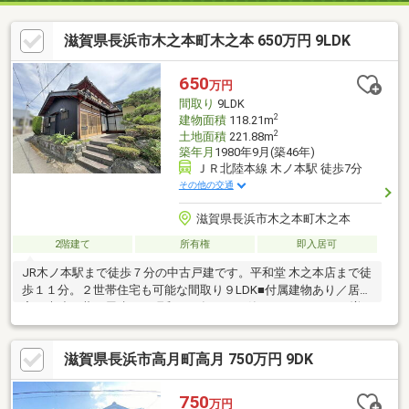
滋賀県長浜市木之本町木之本 650万円 9LDK
650
万円
間取り
9LDK
2
建物面積
118.21m
2
土地面積
221.88m
築年月
1980年9月(築46年)
ＪＲ北陸本線 木ノ本駅 徒歩7分
その他の交通
滋賀県長浜市木之本町木之本
2階建て
所有権
即入居可
JR木ノ本駅まで徒歩７分の中古戸建です。平和堂 木之本店まで徒
歩１１分。２世帯住宅も可能な間取り９LDK■付属建物あり／居
宅 木造瓦葺平屋建て 昭和５１年１１月築 ３１．８㎡ ■増
築未登記部分あり ■建物再建築時、セットバック約２．９㎡要
す ■設備：公営水道、側溝、汚水ー個別浄化槽、個別PG
滋賀県長浜市高月町高月 750万円 9DK
750
万円