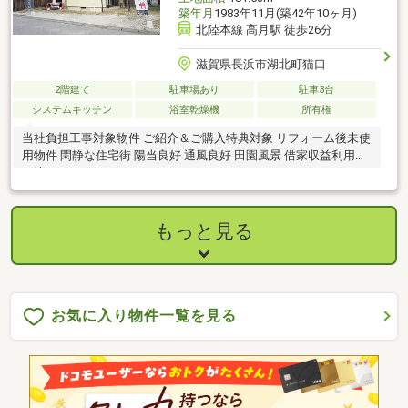
築年月
1983年11月(築42年10ヶ月)
北陸本線 高月駅 徒歩26分
滋賀県長浜市湖北町猫口
2階建て
駐車場あり
駐車3台
システムキッチン
浴室乾燥機
所有権
当社負担工事対象物件 ご紹介＆ご購入特典対象 リフォーム後未使
用物件 閑静な住宅街 陽当良好 通風良好 田園風景 借家収益利用に
も適す
もっと見る
お気に入り物件一覧を見る