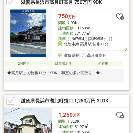
滋賀県長浜市高月町高月 750万円 9DK
750
万円
間取り
9DK
2
建物面積
103.58m
2
土地面積
271.77m
築年月
1967年4月(築59年5ヶ月)
北陸本線 高月駅 徒歩11分
滋賀県長浜市高月町高月
2階建て
駐車場あり
所有権
◆高月駅まで徒歩11分！9DK！和室の多い間取り！◆
滋賀県長浜市湖北町猫口 1,250万円 3LDK
1,250
万円
間取り
3LDK
2
建物面積
81.97m
2
土地面積
181.53m