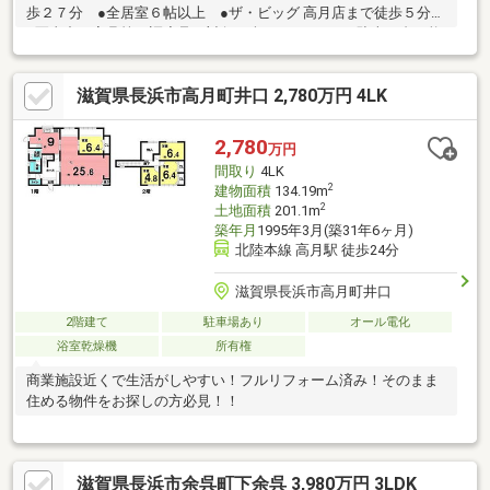
歩２７分 ●全居室６帖以上 ●ザ・ビッグ 高月店まで徒歩５分
※写真中の家具等の調度品は対象に含まれません。■駐車１台可能
（駐車台数は車種による。） ■設備：電気、側溝、公営水道、
汚水-本下水、雑排水-本下水、集中ＰＧ、床下収納
滋賀県長浜市高月町井口 2,780万円 4LK
2,780
万円
間取り
4LK
2
建物面積
134.19m
2
土地面積
201.1m
築年月
1995年3月(築31年6ヶ月)
北陸本線 高月駅 徒歩24分
滋賀県長浜市高月町井口
2階建て
駐車場あり
オール電化
浴室乾燥機
所有権
商業施設近くで生活がしやすい！フルリフォーム済み！そのまま
住める物件をお探しの方必見！！
滋賀県長浜市余呉町下余呉 3,980万円 3LDK