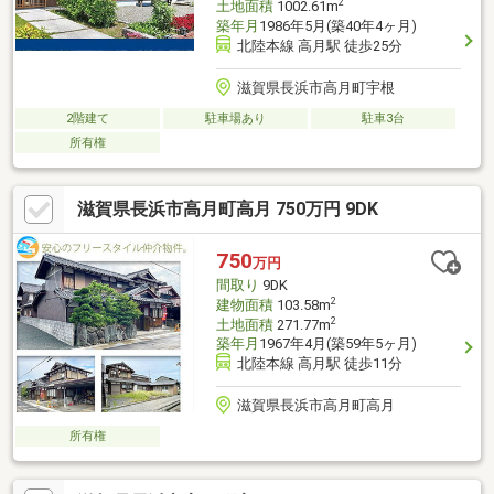
2
土地面積
1002.61m
築年月
1986年5月(築40年4ヶ月)
北陸本線 高月駅 徒歩25分
滋賀県長浜市高月町宇根
2階建て
駐車場あり
駐車3台
所有権
滋賀県長浜市高月町高月 750万円 9DK
750
万円
間取り
9DK
2
建物面積
103.58m
2
土地面積
271.77m
築年月
1967年4月(築59年5ヶ月)
北陸本線 高月駅 徒歩11分
滋賀県長浜市高月町高月
所有権