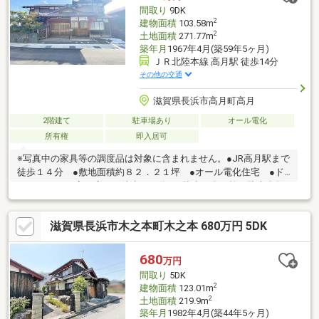
間取り
9DK
2
建物面積
103.58m
2
土地面積
271.77m
築年月
1967年4月(築59年5ヶ月)
ＪＲ北陸本線 高月駅 徒歩14分
その他の交通
滋賀県長浜市高月町高月
2階建て
駐車場あり
オール電化
所有権
即入居可
※写真中の家具等の調度品は対象に含まれません。●JR高月駅まで
徒歩１４分 ●敷地面積約８２．２１坪 ●オール電化住宅 ●ド
ラッグユタカ 高月店まで徒歩１０分 ■駐車１台可能（駐車台数
は車種による。） ■設備：電気、側溝、公営水道、汚水-本下
水、雑排水-本下水、ＩＨクッキングヒータ、シャッター雨戸、給
滋賀県長浜市木之本町木之本 680万円 5DK
湯、オール電化、エアコン、庭
680
万円
間取り
5DK
2
建物面積
123.01m
2
土地面積
219.9m
築年月
1982年4月(築44年5ヶ月)