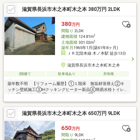
滋賀県長浜市木之本町木之本 380万円 2LDK
380
万円
間取り
2LDK
2
建物面積
124.81m
2
土地面積
301.02m
築年月
1965年1月(築61年8ヶ月)
ＪＲ北陸本線 木ノ本駅 徒歩13分
滋賀県長浜市木之本町木之本
2階建て
駐車場あり
所有権
築年数不明 【リフォーム履歴】①１階床 無垢材張替え②キ
ッチン壁紙施工③IHクッキングヒーター新品④簡易水栓トイレ
新設⑤２階壁塗装⑥２階フロアタイル施工⑦エアコン１台１階
に新設
滋賀県長浜市木之本町木之本 650万円 9LDK
650
万円
間取り
9LDK
2