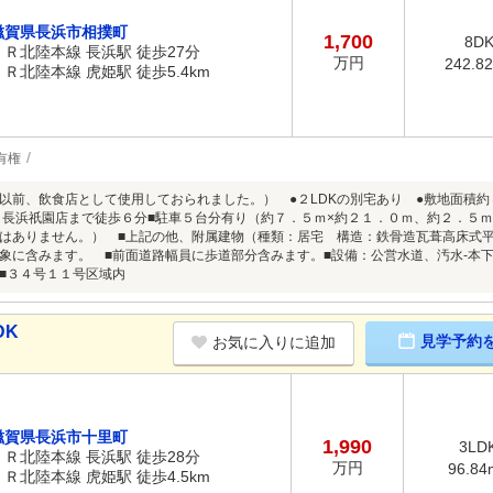
滋賀県長浜市相撲町
1,700
8D
ＪＲ北陸本線 長浜駅 徒歩27分
万円
242.8
ＪＲ北陸本線 虎姫駅 徒歩5.4km
有権
以前、飲食店として使用しておられました。） ●２LDKの別宅あり ●敷地面積約
 長浜祇園店まで徒歩６分■駐車５台分有り（約７．５ｍ×約２１．０ｍ、約２．５
はありません。） ■上記の他、附属建物（種類：居宅 構造：鉄骨造瓦葺高床式
象に含みます。 ■前面道路幅員に歩道部分含みます。■設備：公営水道、汚水-本下
り■３４号１１号区域内
DK
見学予約
お気に入りに追加
滋賀県長浜市十里町
1,990
3LD
ＪＲ北陸本線 長浜駅 徒歩28分
万円
96.84
ＪＲ北陸本線 虎姫駅 徒歩4.5km