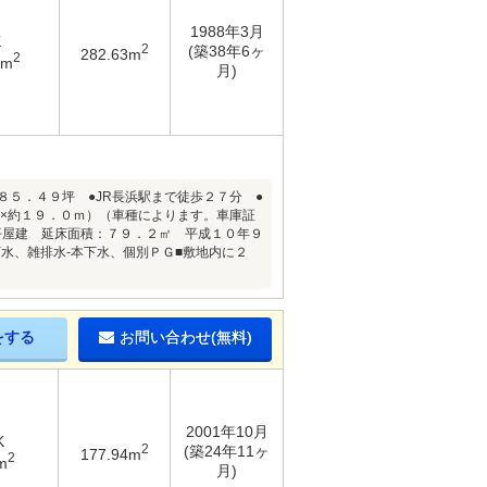
1988年3月
K
2
(築38年6ヶ
282.63m
2
2m
月)
８５．４９坪 ●JR長浜駅まで徒歩２７分 ●
ｍ×約１９．０ｍ）（車種によります。車庫証
平屋建 延床面積：７９．２㎡ 平成１０年９
水、雑排水-本下水、個別ＰＧ■敷地内に２
をする
お問い合わせ(無料)
2001年10月
K
2
(築24年11ヶ
177.94m
2
m
月)