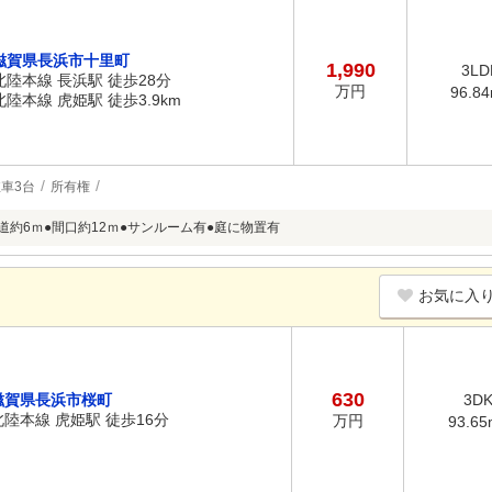
滋賀県長浜市十里町
1,990
3LD
北陸本線 長浜駅 徒歩28分
万円
96.8
北陸本線 虎姫駅 徒歩3.9km
車3台
所有権
前道約6ｍ●間口約12ｍ●サンルーム有●庭に物置有
お気に入
630
滋賀県長浜市桜町
3D
北陸本線 虎姫駅 徒歩16分
万円
93.65