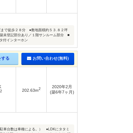
駅まで徒歩２８分 ●敷地面積約５３.８２坪
増築未登記部分あり／１階サンルーム部分 ■
ニタ付インターホン
をする
お問い合わせ(無料)
K
2020年2月
2
202.63m
2
(築6年7ヶ月)
駐車台数は車種による。） ●LDKにタタミ