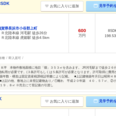
SDK
見学予約
お気に入りに追加
滋賀県長浜市小谷郡上町
600
8SD
ＪＲ北陸本線 河毛駅 徒歩26分
万円
198.5
ＪＲ北陸本線 虎姫駅 徒歩4.5km
有権
即入居可
７８坪 本物件敷地面積に地目「畑」３５３㎡を含みます。 JR河毛駅まで徒歩２６
地転用が必要です。(３条許可もしくは５条許可が必要となります。許可取得に費用
築年数・構造は固定資産税課税証明書により記載。 ■上記建物築年月日は昭和４
■上記の他、敷地上に未登記建物あり／①離れ 平成２０年築 ４０．５７㎡、②
１９．８㎡ ※売主にて登記後の引渡し
K
見学予約
お気に入りに追加