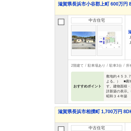
滋賀県長浜市小谷郡上町 600万円 8
中古住宅
2階建て
駐車場あり
駐車3台
所
敷地約４５３.
よる。） ■農
おすすめポイント
す。建物面積・
詳新築の表示。
昭和３４年築 
滋賀県長浜市相撲町 1,700万円 8D
中古住宅