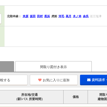
北陸本線：
米原
坂田
田村
長浜
虎姫
河毛
高月
木ノ本
余呉
近江塩津
間取り図付き表示
お気に入りに追加
資料請求
所在地/交通
間取
価格
（駅/バス 所要時間）
建物面