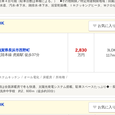
駐車４台可能（駐車台数は車種による。） ■その他制限／特定用途制限地域：田園
水道、汚水-本下水、雑排水-本下水、浴室乾燥機、ＩＨクッキングヒータ、Ｗクロ
DK
お気に入
2,830
滋賀県長浜市西野町
3LD
北陸本線 虎姫駅 徒歩37分
万円
117m
ステムキッチン
オール電化
床暖房
所有権
階は全面床暖房で冬も快適、太陽光発電システム搭載、駐車スペースたっぷり◆・長浜
浅井中学校 約2、600ｍ（徒歩約33分）
DK
お気に入