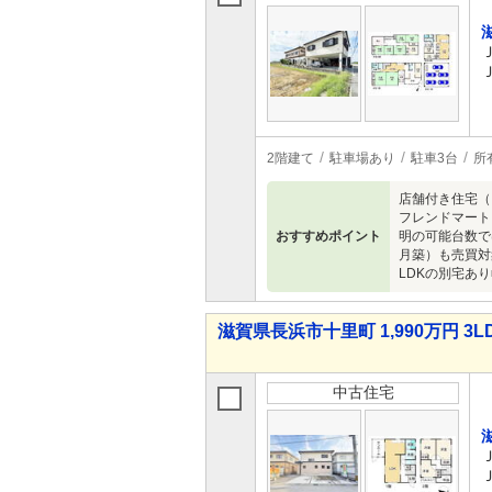
2階建て
駐車場あり
駐車3台
所
店舗付き住宅（
フレンドマート
おすすめポイント
明の可能台数で
月築）も売買対
LDKの別宅あ
滋賀県長浜市十里町 1,990万円 3L
中古住宅