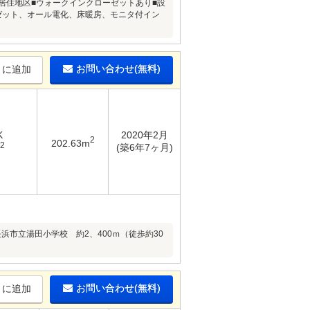
居住地区■ウォークインクローゼットあり■設
ゼット、オール電化、床暖房、モニタ付イン
お問い合わせ(無料)
りに追加
K
2020年2月
2
202.63m
2
(築6年7ヶ月)
市立湯田小学校 約2、400ｍ（徒歩約30
お問い合わせ(無料)
りに追加