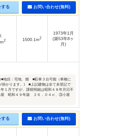
をする
お問い合わせ(無料)
1973年1月
K
2
(築53年8ヶ
1500.1m
2
3m
月)
分■地目：宅地、畑 ■駐車３台可能（車種に
が掛かります。) ■上記建物は全て未登記で
８年１月ですが、課税明細は昭和４８年月日不
小屋 昭和４９年築 ２６．０４㎡、③小屋
をする
お問い合わせ(無料)