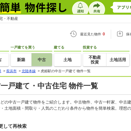
住宅・不動産
0
最近見た物件
保
一戸建てを買う
建てる
投資する
不動産
古
新築
中古
土地
土地活用
投資
県
>
長浜市
>
北陸本線
>
虎姫駅の中古一戸建て 物件一覧
古一戸建て・中古住宅 物件一覧
家などの中古一戸建て物件をご紹介します。中古物件、中古一軒家、中古
積・土地面積・間取り・人気のこだわり条件から物件を簡単検索。理想の
更して再検索