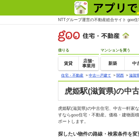
NTTグループ運営の不動産総合サイト goo
借りる
マンションを買う
店舗･
賃貸
新築
中
事業用
住宅・不動産
>
中古一戸建て
>
関西
>
滋賀
虎姫駅(滋賀県)の中
虎姫駅(滋賀県)の中古住宅、中古一軒
すならgoo住宅・不動産。価格・建物面
ポートします。
探したい物件の路線・検索条件を変