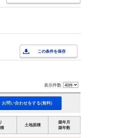
この条件を保存
表示件数
・お問い合わせをする(無料)
り
築年月
土地面積
積
築年数