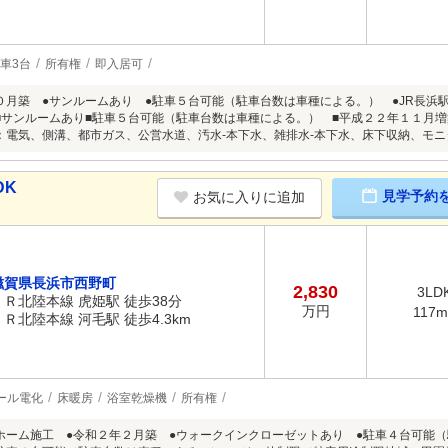
車3台
所有権
即入居可
０月築 ●サンルームあり ●駐車５台可能（駐車台数は車種による。） ●JR長浜
■サンルームあり■駐車５台可能（駐車台数は車種による。） ■平成２２年１１月
：電気、側溝、都市ガス、公営水道、汚水-本下水、雑排水-本下水、床下収納、モ
DK
見学予約
お気に入りに追加
滋賀県長浜市西野町
2,830
3LD
ＪＲ北陸本線 虎姫駅 徒歩38分
万円
117m
ＪＲ北陸本線 河毛駅 徒歩4.3km
ール電化
床暖房
浴室乾燥機
所有権
ホーム施工 ●令和２年２月築 ●ウォークインクローゼットあり ●駐車４台可能（