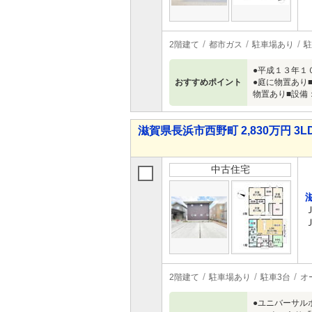
2階建て
都市ガス
駐車場あり
駐
●平成１３年１
おすすめポイント
●庭に物置あり
物置あり■設備
滋賀県長浜市西野町 2,830万円 3L
中古住宅
2階建て
駐車場あり
駐車3台
オ
●ユニバーサル