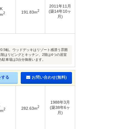
2011年11月
DK
2
(築14年10ヶ
191.83m
2
2m
月)
0.5帖。ウッドデッキはリゾート感漂う雰囲
階はリビングとキッチン、2階は4つの居室
め駐車場は3台分御座います。
をする
お問い合わせ(無料)
1988年3月
K
2
(築38年6ヶ
282.63m
2
2m
月)