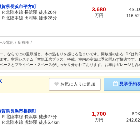
滋賀県長浜市平方町
3,680
4SL
ＪＲ北陸本線 長浜駅 徒歩20分
万円
116.5
ＪＲ北陸本線 田村駅 徒歩28分
ール電化
所有権
ー」ならではの重厚感と、木の温もりを感じる住まいです。開放感のあるLDKは約2
ます。空調システム「空気工房プラス」搭載。室内の空気は季節問わず快適です。1
ペースとプライベートスペースがしっかり分かれております。お車はガレージも含
K
見学予約
お気に入りに追加
滋賀県長浜市相撲町
1,700
8D
ＪＲ北陸本線 長浜駅 徒歩27分
万円
242.8
ＪＲ北陸本線 虎姫駅 徒歩5.4km