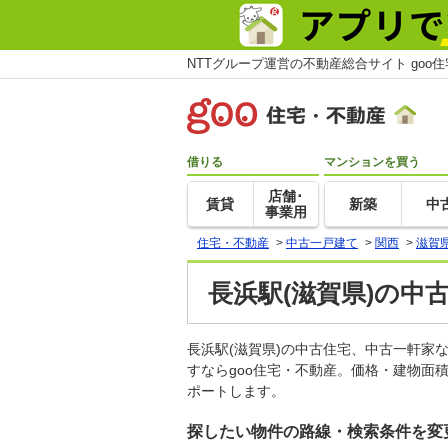
NTTグループ運営の不動産総合サイト goo
借りる
マンションを買う
店舗･
賃貸
新築
中
事業用
住宅・不動産
>
中古一戸建て
>
関西
>
滋賀
長浜駅(滋賀県)の中
長浜駅(滋賀県)の中古住宅、中古一軒
すならgoo住宅・不動産。価格・建物面
ポートします。
探したい物件の路線・検索条件を変