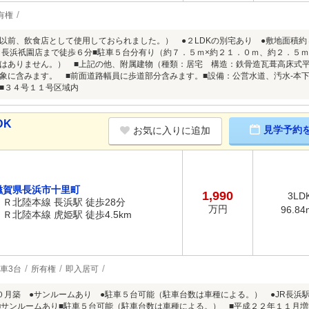
有権
以前、飲食店として使用しておられました。） ●２LDKの別宅あり ●敷地面積約
 長浜祇園店まで徒歩６分■駐車５台分有り（約７．５ｍ×約２１．０ｍ、約２．５
はありません。） ■上記の他、附属建物（種類：居宅 構造：鉄骨造瓦葺高床式
象に含みます。 ■前面道路幅員に歩道部分含みます。■設備：公営水道、汚水-本下
り■３４号１１号区域内
DK
見学予約
お気に入りに追加
滋賀県長浜市十里町
1,990
3LD
ＪＲ北陸本線 長浜駅 徒歩28分
万円
96.84
ＪＲ北陸本線 虎姫駅 徒歩4.5km
車3台
所有権
即入居可
０月築 ●サンルームあり ●駐車５台可能（駐車台数は車種による。） ●JR長浜
■サンルームあり■駐車５台可能（駐車台数は車種による。） ■平成２２年１１月