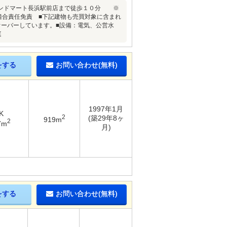
フレンドマート長浜駅前店まで徒歩１０分 ※
適合責任免責 ■下記建物も売買対象に含まれ
ーバーしています。■設備：電気、公営水
庭
をする
お問い合わせ(無料)
1997年1月
K
2
(築29年8ヶ
919m
2
7m
月)
をする
お問い合わせ(無料)