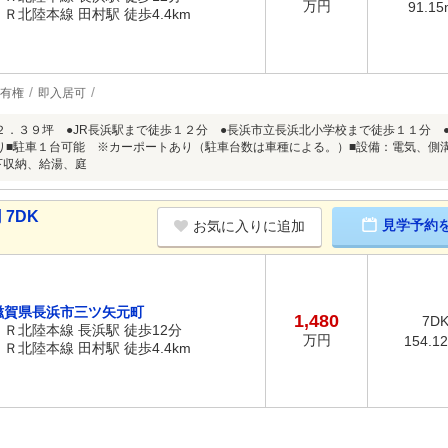
万円
91.15
ＪＲ北陸本線 田村駅 徒歩4.4km
有権
即入居可
２．３９坪 ●JR長浜駅まで徒歩１２分 ●長浜市立長浜北小学校まで徒歩１１分
り■駐車１台可能 ※カーポートあり（駐車台数は車種による。）■設備：電気、側
下収納、給湯、庭
 7DK
見学予約
お気に入りに追加
滋賀県長浜市三ツ矢元町
1,480
7D
ＪＲ北陸本線 長浜駅 徒歩12分
万円
154.1
ＪＲ北陸本線 田村駅 徒歩4.4km