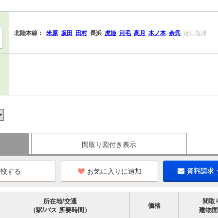
北陸本線：
米原
坂田
田村
長浜
虎姫
河毛
高月
木ノ本
余呉
近江塩津
間取り図付き表示
お気に入りに追加
資料請求
所在地/交通
間取
価格
（駅/バス 所要時間）
建物面