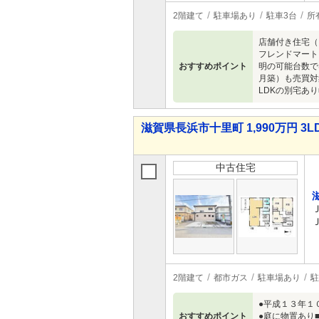
2階建て
駐車場あり
駐車3台
所
店舗付き住宅（
フレンドマート
おすすめポイント
明の可能台数で
月築）も売買対
LDKの別宅あ
滋賀県長浜市十里町 1,990万円 3L
中古住宅
2階建て
都市ガス
駐車場あり
駐
●平成１３年１
おすすめポイント
●庭に物置あり