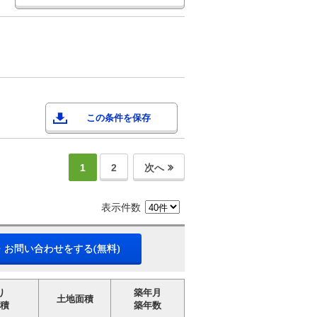
この条件を保存
1
2
次へ
表示件数
・お問い合わせをする(無料)
り
築年月
土地面積
積
築年数