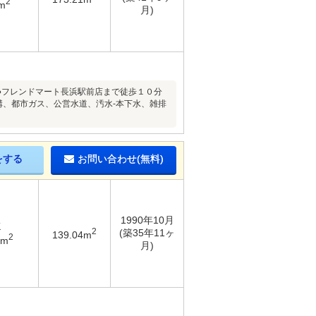
2
m
月)
 ●フレンドマート長浜駅前店まで徒歩１０分
溝、都市ガス、公営水道、汚水-本下水、雑排
をする
お問い合わせ(無料)
1990年10月
K
2
(築35年11ヶ
139.04m
2
2m
月)