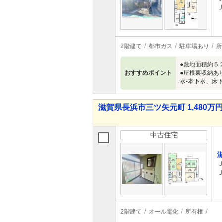
2階建て
都市ガス
駐車場あり
所
●敷地面積約５
おすすめポイント
●屋根裏収納あ
水-本下水、床
滋賀県長浜市三ツ矢元町 1,480万円
中古住宅
2階建て
オール電化
所有権