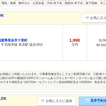
：電気、側溝、都市ガス、公営水道、汚水-本下水、雑排水-本下水、床下収納、モ
DK
お気に入
1,990
滋賀県長浜市十里町
3LD
ＪＲ北陸本線 長浜駅 徒歩28分
万円
96.84
お気軽にご内覧いただけます。◎事業所兼住宅としてもご利用可能です。◎駐車ス
◎土地53.82坪◎建物29.29坪◎サンルームあり◎モニター付インターホンあり◎庭
スリのアオキ神照店まで約750m・セブンイレブン長浜神照町店まで約850m・長浜市
LDK
見学予約
お気に入りに追加