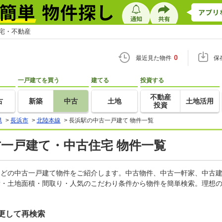
住宅・不動産
0
最近見た物件
保
一戸建てを買う
建てる
投資する
不動産
古
新築
中古
土地
土地活用
投資
県
>
長浜市
>
北陸本線
>
長浜駅の中古一戸建て 物件一覧
古一戸建て・中古住宅 物件一覧
家などの中古一戸建て物件をご紹介します。中古物件、中古一軒家、中古
積・土地面積・間取り・人気のこだわり条件から物件を簡単検索。理想の
更して再検索