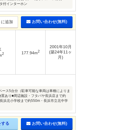
ニタ付インターホン
お問い合わせ(無料)
りに追加
2001年10月
K
2
(築24年11ヶ
177.94m
2
m
月)
ペース5台分（駐車可能な車両は車種によりま
に物置あり■周辺施設・フタバヤ長浜店まで約
立長浜北小学校まで約550m・長浜市立北中学
をする
お問い合わせ(無料)