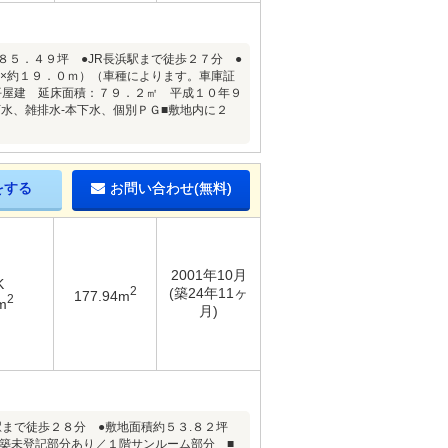
８５．４９坪 ●JR長浜駅まで徒歩２７分 ●
ｍ×約１９．０ｍ）（車種によります。車庫証
平屋建 延床面積：７９．２㎡ 平成１０年９
水、雑排水-本下水、個別ＰＧ■敷地内に２
をする
お問い合わせ(無料)
2001年10月
K
2
(築24年11ヶ
177.94m
2
m
月)
駅まで徒歩２８分 ●敷地面積約５３.８２坪
増築未登記部分あり／１階サンルーム部分 ■