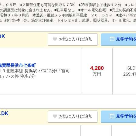
２．０５坪 ●２世帯住宅も可能な間取り７DK ●JR長浜駅まで徒歩１２分 ●
の調度品は対象に含まれません。■駐車場なし ■オール電化住宅 ■売主の契約不
昭和３７年３月築 木造瓦・亜鉛メッキ鋼板葺平屋建 ２０．５１㎡ ■建ぺい率オ
水、雑排水-本下水、温水洗浄便座、トイレ２ヶ所、給湯、照明器具、オール電化、
DK
見学予約
お気に入りに追加
滋賀県長浜市七条町
4,280
6LD
ＪＲ北陸本線 長浜駅 バス12分/「宮司
万円
269.4
東」バス停 停歩7分
LDK
見学予約
お気に入りに追加