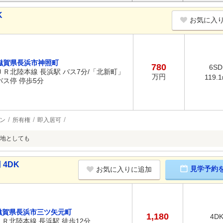
K
お気に入
滋賀県長浜市神照町
780
6SD
ＪＲ北陸本線 長浜駅 バス7分/「北新町」
万円
119.
バス停 停歩5分
ン
所有権
即入居可
地としても
 4DK
見学予約
お気に入りに追加
滋賀県長浜市三ツ矢元町
1,180
4D
ＪＲ北陸本線 長浜駅 徒歩12分