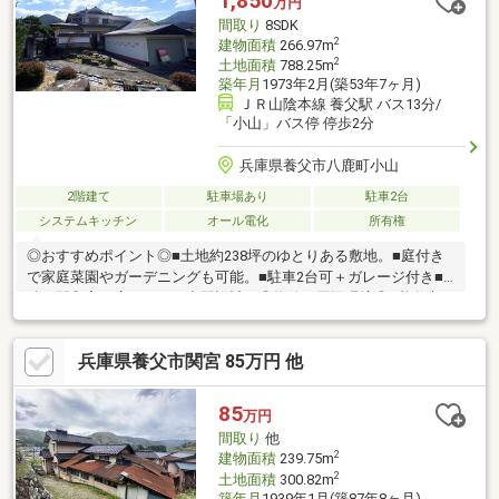
1,850
万円
せ下さい！
間取り
8SDK
2
建物面積
266.97m
2
土地面積
788.25m
築年月
1973年2月(築53年7ヶ月)
ＪＲ山陰本線 養父駅 バス13分/
「小山」バス停 停歩2分
兵庫県養父市八鹿町小山
2階建て
駐車場あり
駐車2台
システムキッチン
オール電化
所有権
◎おすすめポイント◎■土地約238坪のゆとりある敷地。■庭付き
で家庭菜園やガーデニングも可能。■駐車2台可＋ガレージ付き■
続き間和室で広々とした空間設計。◎物件の周辺環境◎■養父市
立八鹿小学校：徒歩約17分■養父市立八鹿青渓中学校：徒歩約19
分■スーパーセンタートライアル養父店：徒歩約6分■ファミリー
兵庫県養父市関宮 85万円 他
マート 八鹿店：徒歩約12分◆ホームライフ不動産◆当日の内
覧・ご見学もご相談ください♪メールやお電話でも各種ご相談を承
っております！『お家探し』『ご売却』『リフォーム』『新築』
85
万円
などのご相談は『アーキホームライフ不動産』におまかせ下さ
間取り
他
い！
2
建物面積
239.75m
2
土地面積
300.82m
築年月
1939年1月(築87年8ヶ月)