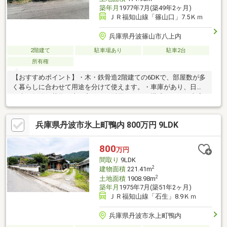
築年月
1977年7月(築49年2ヶ月)
ＪＲ福知山線「篠山口」7.5Ｋｍ
兵庫県丹波篠山市八上内
2階建て
駐車場あり
駐車2台
所有権
【おすすめポイント】・木・鉄骨造2階建ての6DKで、部屋数が多
く暮らしに合わせて用途を分けて使えます。・車庫があり、日々
の車の保管や荷物の出し入れにも活用しやすい構成です。・車庫
とは別に物置があり、収納や作業スペースなど使い分けが可能で
す。・キッチンには勝手口があり、窓も備わっているため換気を
兵庫県丹波市氷上町鴨内 800万円 9LDK
しながら作業できます。・洗面室とトイレがまとまっており、朝
の身支度や日常の動線をまとめやすい間取りです。・車通りの少
ない立地で、落ち着いた住環境の中で日々を過ごせます。
800
万円
間取り
9LDK
2
建物面積
221.41m
2
土地面積
1908.98m
築年月
1975年7月(築51年2ヶ月)
ＪＲ福知山線「石生」8.9Ｋｍ
兵庫県丹波市氷上町鴨内