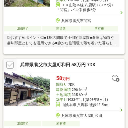
ＪＲ山陰本線 八鹿駅 バス27分/
「関宮」バス停 停歩5分
兵庫県養父市関宮
2階建て
南道路
所有権
◎おすすめポイント◎■13Kの間取で圧倒的部屋数■倉庫は物置や
趣味部屋としても活用できる■静かな住環境で落ち着いた暮らし
ができる◎物件の周辺環境◎■関宮学園義務教育学校：徒歩約12
分■ミニフレッシュ関宮店：徒歩約11分■スーパーセンタートライ
アル養父店：車約17分■ローソン養父万久里店：車約5分◆ホーム
兵庫県養父市大屋町和田 58万円 7DK
ライフ不動産◆当日の内覧・ご見学もご相談ください♪メールや
お電話でも各種ご相談を承っております！『お家探し』『ご売
却』『リフォーム』『新築』などのご相談は『アーキホームライ
58
万円
フ不動産』におまかせ下さい！
間取り
7DK
2
建物面積
296.64m
2
土地面積
335.69m
築年月
1933年1月(築93年8ヶ月)
山陰本線 八鹿駅 徒歩13.5km
兵庫県養父市大屋町和田
2階建て
所有権