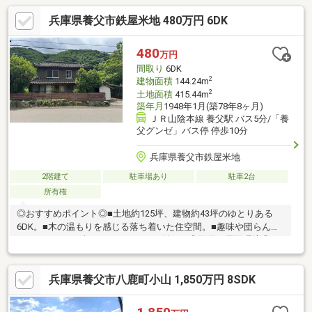
兵庫県養父市鉄屋米地 480万円 6DK
480
万円
間取り
6DK
2
建物面積
144.24m
2
土地面積
415.44m
築年月
1948年1月(築78年8ヶ月)
ＪＲ山陰本線 養父駅 バス5分/「養
父グンゼ」バス停 停歩10分
兵庫県養父市鉄屋米地
2階建て
駐車場あり
駐車2台
所有権
◎おすすめポイント◎■土地約125坪、建物約43坪のゆとりある
6DK。■木の温もりを感じる落ち着いた住空間。■趣味や団らん、
バーベキューを楽しめるサンルーム付き。◎物件の周辺環境◎■
養父市立養父小学校：徒歩約11分■養父市立養父中学校：自転車
約22分■マックスバリュ養父店：車約9分◆ホームライフ不動産◆
兵庫県養父市八鹿町小山 1,850万円 8SDK
当日の内覧・ご見学もご相談ください♪メールやお電話でも各種ご
相談を承っております！『お家探し』『ご売却』『リフォーム』
『新築』などのご相談は『アーキホームライフ不動産』におまか