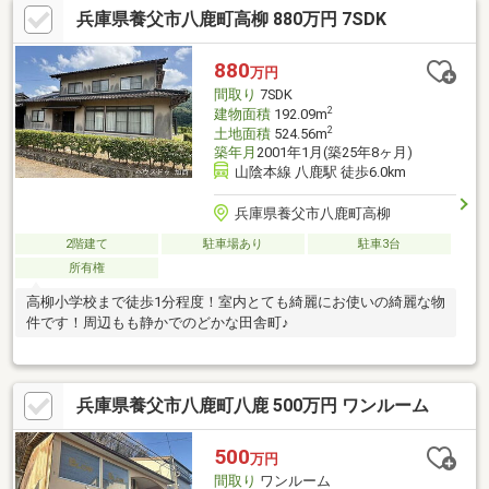
兵庫県養父市八鹿町高柳 880万円 7SDK
880
万円
間取り
7SDK
2
建物面積
192.09m
2
土地面積
524.56m
築年月
2001年1月(築25年8ヶ月)
山陰本線 八鹿駅 徒歩6.0km
兵庫県養父市八鹿町高柳
2階建て
駐車場あり
駐車3台
所有権
高柳小学校まで徒歩1分程度！室内とても綺麗にお使いの綺麗な物
件です！周辺もも静かでのどかな田舎町♪
兵庫県養父市八鹿町八鹿 500万円 ワンルーム
500
万円
間取り
ワンルーム