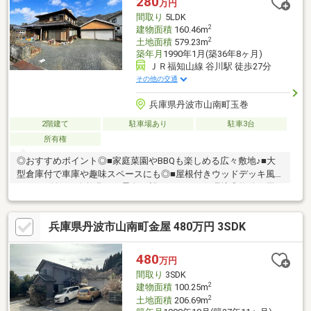
280
万円
のご相談は『アーキホームライフ不動産』におまかせ下さい！
間取り
5LDK
2
建物面積
160.46m
2
土地面積
579.23m
築年月
1990年1月(築36年8ヶ月)
ＪＲ福知山線 谷川駅 徒歩27分
その他の交通
兵庫県丹波市山南町玉巻
2階建て
駐車場あり
駐車3台
所有権
◎おすすめポイント◎■家庭菜園やBBQも楽しめる広々敷地♪■大
型倉庫付で車庫や趣味スペースにも◎■屋根付きウッドデッキ風
ベランダ有！■自然豊かな景色を望むのどかな住環境◎物件の周
辺環境◎■久下小学校：徒歩約35分■山南中学校：徒歩約49分◆ホ
ームライフ不動産◆当日の内覧・ご見学もご相談ください♪メー
兵庫県丹波市山南町金屋 480万円 3SDK
ルやお電話でも各種ご相談を承っております！『お家探し』『ご
売却』『リフォーム』『新築』などのご相談は『アーキホームラ
イフ不動産』におまかせ下さい！
480
万円
間取り
3SDK
2
建物面積
100.25m
2
土地面積
206.69m