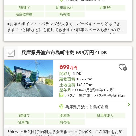
2階建て
駐車場あり
駐車3台
浴室乾燥機
所有権
■お家のポイント・ベランダが大きく、バーベキューなどもでき
ます！・別荘などにも使用できます♪・駐車スペースも多いので、
人数が多くても◎■リフォーム歴 (2016年)・ユニットバス交換・
エコキュート交換・２階トイレ交換、洗面化粧台交換・1階フロ
ア、畳、壁紙、襖、障子交換済■ローンについて・様々な銀行と
兵庫県丹波市市島町市島 699万円 4LDK
提携をとっておりますので、金利の比較ができます！・資金計
画、事前審査などもお気軽にご相談下さい♪
699
万円
間取り
4LDK
2
建物面積
106.67m
2
土地面積
143.37m
築年月
1993年8月(築33年1ヶ月)
バス/「黒井東」バス停 停歩6.6km
兵庫県丹波市市島町市島
2階建て
南道路
駐車場あり
駐車2台
所有権
8/6(木)～8/9(日)予約制見学会開催※当日予約OK。ご希望日をお知