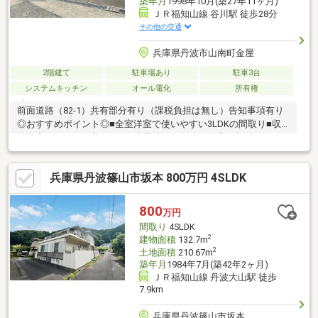
築年月
1998年10月(築27年11ヶ月)
ＪＲ福知山線 谷川駅 徒歩28分
その他の交通
兵庫県丹波市山南町金屋
2階建て
駐車場あり
駐車3台
システムキッチン
オール電化
所有権
前面道路（82-1）共有部分有り（課税負担は無し）告知事項有り
◎おすすめポイント◎■全室洋室で使いやすい3LDKの間取り■収
納充実でスッキリ暮らせる■納屋付きで趣味・仕事・収納スペー
ス確保■洗面所から直結の納屋で、汚れ物・アウトドア・DIY動線
抜群！◎物件の周辺環境◎■久下小学校：徒歩約27分■山南中学
兵庫県丹波篠山市坂本 800万円 4SLDK
校：徒歩約31分◆ホームライフ不動産◆当日の内覧・ご見学もご
相談ください♪メールやお電話でも各種ご相談を承っております！
『お家探し』『ご売却』『リフォーム』『新築』などのご相談は
800
万円
『アーキホームライフ不動産』におまかせ下さい！
間取り
4SLDK
2
建物面積
132.7m
2
土地面積
210.67m
築年月
1984年7月(築42年2ヶ月)
ＪＲ福知山線 丹波大山駅 徒歩
7.9km
兵庫県丹波篠山市坂本