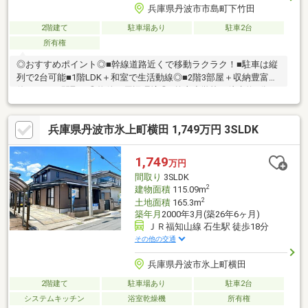
兵庫県丹波市市島町下竹田
2階建て
駐車場あり
駐車2台
所有権
◎おすすめポイント◎■幹線道路近くで移動ラクラク！■駐車は縦
列で2台可能■1階LDK＋和室で生活動線◎■2階3部屋＋収納豊富で
使いやすい間取り◎物件の周辺環境◎■竹山小学校：徒歩約7分■
市島中学校：徒歩約60分■中竹田郵便局：徒歩約12分■ミニストッ
プ市島町上竹田店：徒歩約36分◆ホームライフ不動産◆当日の内
兵庫県丹波市氷上町横田 1,749万円 3SLDK
覧・ご見学もご相談ください♪メールやお電話でも各種ご相談を承
っております！『お家探し』『ご売却』『リフォーム』『新築』
などのご相談は『アーキホームライフ不動産』におまかせ下さ
1,749
万円
い！
間取り
3SLDK
2
建物面積
115.09m
2
土地面積
165.3m
築年月
2000年3月(築26年6ヶ月)
ＪＲ福知山線 石生駅 徒歩18分
その他の交通
兵庫県丹波市氷上町横田
2階建て
駐車場あり
駐車2台
システムキッチン
浴室乾燥機
所有権