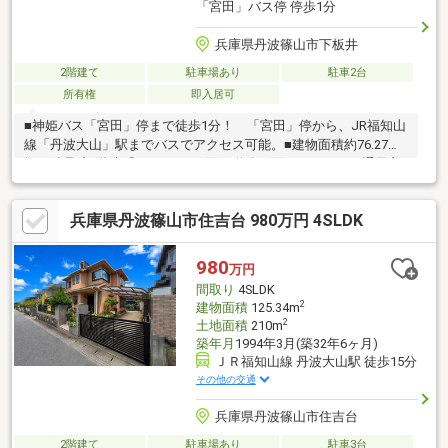
「宮田」バス停 停歩1分
兵庫県丹波篠山市下板井
2階建て
駐車場あり
駐車2台
所有権
即入居可
■神姫バス「宮田」停まで徒歩1分！ 「宮田」停から、JR福知山
線「丹波大山」駅までバスでアクセス可能。■建物面積約76.27
坪。鉄骨造2階建「5DK」。■両面が道路に面しているため通風良
好です◎■1階に広々とした多目的スペースや倉庫が設けられ、
様々な用途をご検討いただけます。■倉庫は多目的スペースと洋
兵庫県丹波篠山市住吉台 980万円 4SLDK
室の2WAYアクセスで使い勝手に配慮されています。■1階部分に
ミニキッチンが配置され、簡単な調理をすることが可能。外から
も直接出入りできます。■各階にトイレ・手洗い器が備わってい
980
万円
ます。■周辺環境・シャクナゲ公園：徒歩1分・フードショップい
間取り
4SLDK
じり：徒歩1分・ローソン 篠山西紀店：徒歩14分
2
建物面積
125.34m
2
土地面積
210m
築年月
1994年3月(築32年6ヶ月)
ＪＲ福知山線 丹波大山駅 徒歩15分
その他の交通
兵庫県丹波篠山市住吉台
2階建て
駐車場あり
駐車3台