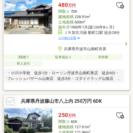
480
万円
間取り
7DK
2
建物面積
238.91m
2
土地面積
600m
築年月
1900年1月(築126年8ヶ月)
ＪＲ加古川線 船町口駅 徒歩28分
その他の交通
兵庫県丹波市山南町井原
2階建て
駐車場あり
所有権
即入居可
・小川小学校 徒歩1分・ローソン丹波市山南町奥店 徒歩6分・
フレッシュバザール山南店 徒歩5分・ゴダイドラッグ山南店 徒
歩6分・ホームセンタージュンテンドー山南店 徒歩4分
兵庫県丹波篠山市八上内 250万円 6DK
250
万円
間取り
6DK
2
建物面積
127.61m
2
土地面積
171.96m