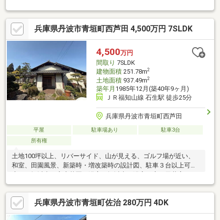
山西古佐店まで徒歩１０分中兵庫信用金庫古市支店まで徒歩11分
◇味間小学校まで徒歩１０分◇丹南中学校まで徒歩11分◆◇◆今
すぐご覧になられたい方◆◇◆【電話で問い合わせ】をタップし
兵庫県丹波市青垣町西芦田 4,500万円 7SLDK
てご予約ください！！ ■□アルバイト等、ローン審査が心配な方
も、まずはご相談下さい！□■
4,500
万円
間取り
7SLDK
2
建物面積
251.78m
2
土地面積
937.49m
築年月
1985年12月(築40年9ヶ月)
ＪＲ福知山線 石生駅 徒歩25分
兵庫県丹波市青垣町西芦田
平屋
駐車場あり
駐車3台
所有権
土地100坪以上、リバーサイド、山が見える、ゴルフ場が近い、
和室、田園風景、新築時・増改築時の設計図、駐車３台以上可、
庭１０坪以上、家庭菜園、浴室１坪以上、浴室に窓、天井高２．
５ｍ以上、全居室６畳以上、畑、納戸、周辺交通量少なめ、隣家
との間隔が大きい
兵庫県丹波市青垣町佐治 280万円 4DK