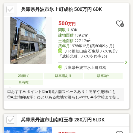
換、フローリング上張り、クロス張替え、畳表替え、フロアタイ
兵庫県丹波市氷上町成松 500万円 6DK
ル上張り、クッションフロア張替え、建具交換、クローゼット交
換、シューズボックス交換、インターホン設置、火災警報器設
置、照明LED交換、設備点検、雨漏り点検、漏水点検※本物件は条
500
万円
件により住宅ローン減税が適用されます。詳しくはお問合せくだ
間取り
6DK
さい。
2
建物面積
139.2m
2
土地面積
227.17m
築年月
1975年12月(築50年9ヶ月)
ＪＲ福知山線 石生駅 バス18分/
「成松北町」バス停 停歩3分
兵庫県丹波市氷上町成松
2階建て
駐車場あり
駐車3台
所有権
◎おすすめポイント◎■1階店舗スペースあり！開業や趣味にも
◎■土地約68坪！ゆとりある敷地で暮らしやすい■小学校まで徒歩
4分！ファミリーにもおすすめ！■スーパー徒歩10分で生活に便利
な立地♪◎物件の周辺環境◎■中央小学校：徒歩約4分■氷上中学
校：徒歩約14分■フレッシュバザール氷上町店：徒歩約9分■丹波
兵庫県丹波市山南町玉巻 280万円 5LDK
市役所本庁舎：徒歩約10分◆ホームライフ不動産◆当日の内覧・
ご見学もご相談ください♪メールやお電話でも各種ご相談を承って
おります！『お家探し』『ご売却』『リフォーム』『新築』など