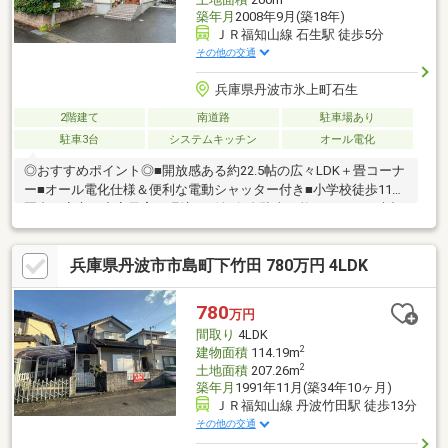
築年月
2008年9月(築18年)
ＪＲ福知山線 石生駅 徒歩5分
その他の交通
兵庫県丹波市氷上町石生
2階建て
南道路
駐車場あり
駐車3台
システムキッチン
オール電化
◎おすすめポイント◎■開放感ある約22.5帖の広々LDK＋畳コーナ
ー■オール電化仕様＆便利な電動シャッター付き■小学校徒歩11分
圏内で安心の充実子育て環境！■並列3台駐車可能スペース＆大切
な自転車を守るサイクルポート完備◎物件の周辺環境◎■東小学
校：徒歩約11分■氷上中学校：徒歩約62分（自転車20分）■ローソ
兵庫県丹波市市島町下竹田 780万円 4LDK
ン氷上町石生店：徒歩約5分■石生駅：徒歩約4分◆ホームライフ
不動産◆当日の内覧・ご見学もご相談ください♪メールやお電話
でも各種ご相談を承っております！『お家探し』『ご売却』『リ
780
万円
フォーム』『新築』などのご相談は『アーキホームライフ不動
間取り
4LDK
産』におまかせ下さい！
2
建物面積
114.19m
2
土地面積
207.26m
築年月
1991年11月(築34年10ヶ月)
ＪＲ福知山線 丹波竹田駅 徒歩13分
その他の交通