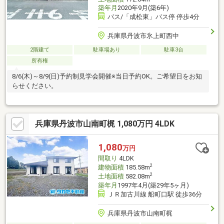
築年月
2020年9月(築6年)
バス/「成松東」バス停 停歩4分
兵庫県丹波市氷上町西中
2階建て
駐車場あり
駐車3台
所有権
8/6(木)～8/9(日)予約制見学会開催※当日予約OK。ご希望日をお知
らせください。
兵庫県丹波市山南町梶 1,080万円 4LDK
1,080
万円
間取り
4LDK
2
建物面積
185.58m
2
土地面積
582.08m
築年月
1997年4月(築29年5ヶ月)
ＪＲ加古川線 船町口駅 徒歩36分
兵庫県丹波市山南町梶