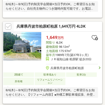
8/6(木)～8/9(日)予約制見学会開催※当日予約OK。ご希望日をお知
らせください。自社売主物件につき随時内覧可能です。お電話か
メールでご希望日をお知らせください。【リフォーム内容】●標
準シロアリ防除工事、クリーニング、鍵交換●外構・外装屋根・
外壁塗装●水回りシステムキッチン交換、ユニットバス交換、ト
兵庫県丹波市柏原町柏原 1,649万円 4LDK
イレ交換、洗面化粧台交換●内装間取変更、室内ドア（一部）交
換、床材上張り、クロス張替え、畳表替え、障子・襖張替え●そ
の他設備給湯器交換、照明器具交換【おすすめポイント】・本物
1,649
万円
件は条件により住宅ローン減税が適用されます。
間取り
4LDK
2
建物面積
98.12m
2
土地面積
175.97m
築年月
1989年7月(築37年2ヶ月)
ＪＲ福知山線 柏原駅 徒歩20分
兵庫県丹波市柏原町柏原
2階建て
駐車場あり
駐車2台
リフォームリノベーシ
所有権
ョン
8/6(木)～8/9(日)予約制見学会開催※当日予約OK。ご希望日をお知
らせください。【リフォーム内容】●外構工事駐車場拡張、外壁
塗装、下水道接続●内装工事システムキッチン交換、ユニットバ
ス交換、温水洗浄便座トイレ交換、洗面化粧台交換、玄関扉交