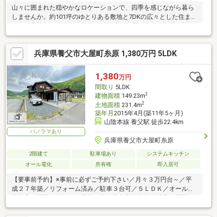
山々に囲まれた穏やかなロケーションで、四季を感じながら暮ら
しませんか。約101坪のゆとりある敷地と7DKの広々とした住まい
は、ご家族での移住はもちろん、趣味や在宅ワークの拠点にもお
すすめ。別荘や…
兵庫県養父市大屋町糸原 1,380万円 5LDK
1,380
万円
間取り
5LDK
2
建物面積
149.23m
2
土地面積
231.4m
築年月
2015年4月(築11年5ヶ月)
山陰本線 養父駅 徒歩22.4km
パノラマあり
兵庫県養父市大屋町糸原
2階建て
駐車場あり
システムキッチン
オール電化
所有権
即入居可
【要事前予約】※事前に必ずご予約下さい／月々３万円台～／平
成２７年築／リフォーム済み／駐車３台可／５ＬＤＫ／オール電
化住宅／近畿の住みたい田舎１位の養父市で自然の魅力を堪能で
きます♪（２０２４年度）