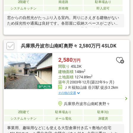
2階建て
南道路
駐車場あり
システムキッチン
所有権
即入居可
窓からの自然光がたっぷり入る室内。周りにさえぎる建物がない
ため採光性や通風は良好です。各部屋に収納スペースがございま
すので生活空間もスッキリ保てそうです。是非、現地でご覧くだ
さい！お問い合わせはタカセ不動産(株) 加西店まで０７９０-４
３-７３３０
兵庫県丹波市山南町奥野々 2,580万円 4SLDK
2,580
万円
間取り
4SLDK
2
建物面積
148m
2
土地面積
1274.89m
築年月
2003年12月(築22年9ヶ月)
ＪＲ福知山線 谷川駅 徒歩3.2km
その他の交通
兵庫県丹波市山南町奥野々
2階建て
駐車場あり
駐車3台
システムキッチン
オール電化
床暖房
事業用、趣味用などにも使える大型倉庫付き広々敷地の住宅