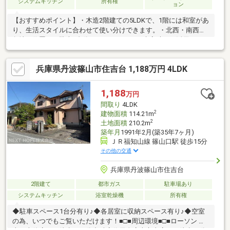
システムキッチン
所有権
ョン
【おすすめポイント】・木造2階建ての5LDKで、1階には和室があ
り、生活スタイルに合わせて使い分けできます。・北西・南西の
角地に位置し、駐車3台分のスペースがあり来客時にも活用できま
す。・対面式のカウンターキッチンがあり、ご家族の様子を見な
がら調理ができます。・2024年にキッチン、浴室、トイレ、洗面
兵庫県丹波篠山市住吉台 1,188万円 4LDK
台をリフォームしております。・オール電化住宅で、IHクッキン
グヒーターと食洗機が備わっております。・収納が豊富にあり、
日々の片付けや整理整頓がしやすい住まいです。・目の前に遊具
1,188
万円
のある公園があり、山を望む緑豊かな住宅街に位置しています。
間取り
4LDK
2
建物面積
114.21m
2
土地面積
210.2m
築年月
1991年2月(築35年7ヶ月)
ＪＲ福知山線 篠山口駅 徒歩15分
その他の交通
兵庫県丹波篠山市住吉台
2階建て
都市ガス
駐車場あり
システムキッチン
浴室乾燥機
所有権
◆駐車スペース1台分有り♪◆各居室に収納スペース有り♪◆空室
の為、いつでもご覧いただけます！■□■周辺環境■□■ローソン 篠