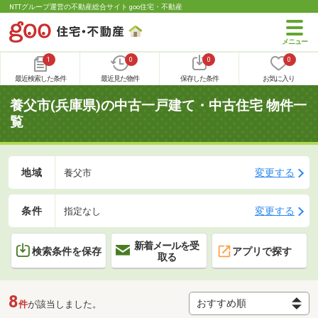
NTTグループ運営の不動産総合サイト goo住宅・不動産
1
0
0
0
最近検索した条件
最近見た物件
保存した条件
お気に入り
養父市(兵庫県)の中古一戸建て・中古住宅 物件一
覧
地域
変更する
養父市
条件
変更する
指定なし
新着メールを受
検索条件を保存
アプリで探す
取る
8
件
が該当しました。