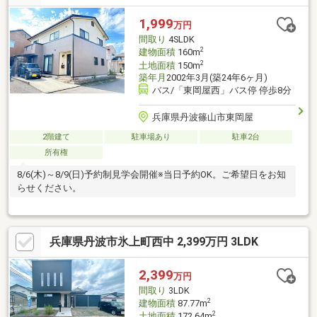
1,999
万円
間取り
4SLDK
2
建物面積
160m
2
土地面積
150m
築年月
2002年3月(築24年6ヶ月)
バス/「東岡屋西」バス停 停歩8分
兵庫県丹波篠山市東岡屋
2階建て
駐車場あり
駐車2台
所有権
8/6(木)～8/9(日)予約制見学会開催※当日予約OK。ご希望日をお知
らせください。
兵庫県丹波市氷上町西中 2,399万円 3LDK
2,399
万円
間取り
3LDK
2
建物面積
87.77m
2
土地面積
172.64m