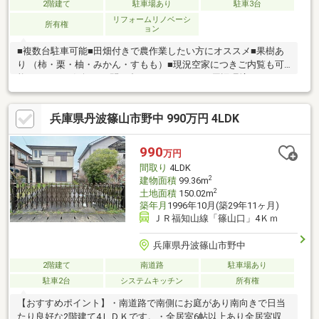
2階建て
駐車場あり
駐車3台
リフォームリノベーシ
所有権
ョン
■複数台駐車可能■田畑付きで農作業したい方にオススメ■果樹あ
り （柿・栗・柚・みかん・すもも）■現況空家につきご内覧も可
能ですぜひお気軽にお問い合わせください！≪周辺環境≫ファミ
リーマート丹波氷上香良店…約1800mフレッシュバザール氷上町
店…約5300m中兵庫信用金庫青垣支店…約5600m医療法人敬愛会大
兵庫県丹波篠山市野中 990万円 4LDK
塚病院…約3000m丹波市立北小学校…2700m丹波市立氷上中学校…
約5800m
990
万円
間取り
4LDK
2
建物面積
99.36m
2
土地面積
150.02m
築年月
1996年10月(築29年11ヶ月)
ＪＲ福知山線「篠山口」4Ｋｍ
兵庫県丹波篠山市野中
2階建て
南道路
駐車場あり
駐車2台
システムキッチン
所有権
【おすすめポイント】・南道路で南側にお庭があり南向きで日当
たり良好な2階建て4ＬＤＫです。・全居室6帖以上あり全居室収