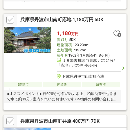
す！・土地面積：208.6㎡（約63坪） 建物面積：119㎡（約36
坪）【リフォーム履歴】・平成28年4月 キッチンコンロ交換・
平成28年7月 １Ｆトイレ交換・平成30年12月 浴室シャワー交
兵庫県丹波市山南町応地 1,180万円 5DK
換・平成30年12月 外壁・屋根塗装・令和3年11月 洗面シャワ
ー交換・令和5年7月 換気扇・浴室クリーニング・令和6年8
月 網戸一部交換
1,180
万円
間取り
5DK
2
建物面積
123.23m
2
土地面積
735.2m
築年月
1962年1月(築64年8ヶ月)
ＪＲ加古川線 谷川駅 バス21分/
「応地」バス停 停歩4分
兵庫県丹波市山南町応地
2階建て
南道路
所有権
●オススメポイント● 自然豊かな住環境♪ 氷上、柏原商業中心部ま
で車で約13分♪ 室内きれいにお使いです♪本物件のお問い合わせは
タカセ不動産(株) 加西店 TEL:0790-35-8028まで！お問い合わ
せお待ちしております♪
兵庫県丹波市山南町井原 480万円 7DK