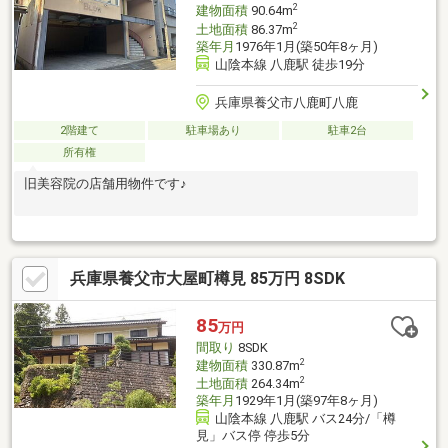
2
建物面積
90.64m
2
土地面積
86.37m
築年月
1976年1月(築50年8ヶ月)
山陰本線 八鹿駅 徒歩19分
兵庫県養父市八鹿町八鹿
2階建て
駐車場あり
駐車2台
所有権
旧美容院の店舗用物件です♪
兵庫県養父市大屋町樽見 85万円 8SDK
85
万円
間取り
8SDK
2
建物面積
330.87m
2
土地面積
264.34m
築年月
1929年1月(築97年8ヶ月)
山陰本線 八鹿駅 バス24分/「樽
見」バス停 停歩5分