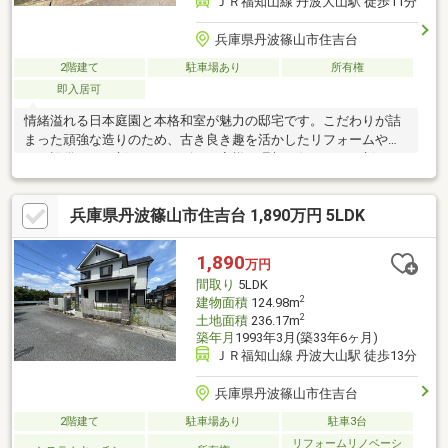
ＪＲ福知山線 丹波大山駅 徒歩11分
兵庫県丹波篠山市住吉台
2階建て
駐車場あり
所有権
即入居可
情緒溢れる日本庭園と本格和室が魅力の邸宅です。こだわりが詰
まった頑強な造りのため、古き良き趣を活かしたリフォームや新
しい設備への一新もスムーズ。お客様の理想の住まいへ一新でき
ますので是非ご相談下さい。
兵庫県丹波篠山市住吉台 1,890万円 5LDK
1,890
万円
間取り
5LDK
2
建物面積
124.98m
2
土地面積
236.17m
築年月
1993年3月(築33年6ヶ月)
ＪＲ福知山線 丹波大山駅 徒歩13分
兵庫県丹波篠山市住吉台
2階建て
駐車場あり
駐車3台
リフォームリノベーシ