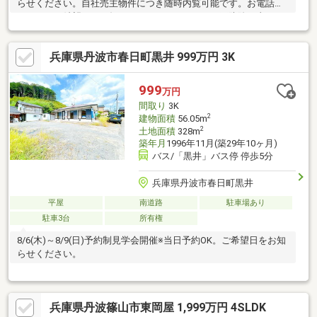
らせください。自社売主物件につき随時内覧可能です。お電話か
メールでご希望日をお知らせください。シロアリ工防除工事、ク
リーニング、鍵交換、雨漏り点検、設備点検【おすすめポイン
ト】・本物件は条件により住宅ローン減税が適用されます。・雨
兵庫県丹波市春日町黒井 999万円 3K
漏り、構造上主要な部分の欠陥や・腐食、給排水管の故障や漏水
についてお引渡しより２年間保証。・シロアリ防除工事施工後5年
間保証。
999
万円
間取り
3K
2
建物面積
56.05m
2
土地面積
328m
築年月
1996年11月(築29年10ヶ月)
バス/「黒井」バス停 停歩5分
兵庫県丹波市春日町黒井
平屋
南道路
駐車場あり
駐車3台
所有権
8/6(木)～8/9(日)予約制見学会開催※当日予約OK。ご希望日をお知
らせください。
兵庫県丹波篠山市東岡屋 1,999万円 4SLDK