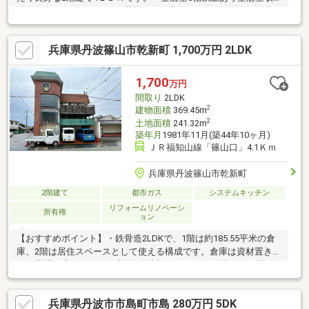
納つきなのでファミリーや荷物の多い方におすすめです。・1階と
2階にトイレがあり忙しい朝にも便利です。・南側の玄関は吹抜け
になっていて明るく開放的です。・1階の和室は2面採光になって
兵庫県丹波篠山市乾新町 1,700万円 2LDK
いて南側の掃き出し窓はお庭を眺めながらのんびりお過ごしいた
だけます。【周辺施設】・ローソン篠山野中店まで300ｍ（徒歩4
分）・ザ・ビッグ篠山店まで1900ｍ（徒歩24分）・サンドラッグ
1,700
万円
篠山まで2400ｍ（車5分）・バザールタウン篠山ＮＥＷＳ館まで
間取り
2LDK
3600ｍ（車8分）
2
建物面積
369.45m
2
土地面積
241.32m
築年月
1981年11月(築44年10ヶ月)
ＪＲ福知山線「篠山口」4.1Ｋｍ
兵庫県丹波篠山市乾新町
2階建て
都市ガス
システムキッチン
リフォームリノベーシ
所有権
ョン
【おすすめポイント】・鉄骨造2LDKで、1階は約185.55平米の倉
庫、2階は居住スペースとして使える構成です。倉庫は資材置き場
や作業場、店舗としての利用も検討できます。・2階は約20帖と
12帖の洋室を備え、全居室に収納付きで空間を分けて使えま
す。・IHのシステムキッチンや公営上下水道、都市ガスを備えた
兵庫県丹波市市島町市島 280万円 5DK
住居仕様です。・広めのバルコニーがあり、外に出て過ごす時間