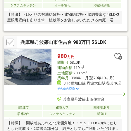
システムキッチン
オール電化
浴室乾燥機
【特徴】・ゆとりの敷地約63坪・建物約37坪・収納豊富な4SLDK!
屋根裏収納もあります・植栽等をお楽しみいただける南庭・浴室
は暖房乾燥機能付・キッチンには造付の食器棚があります・室内
ていねいにお使いです【リフォーム履歴】・2024年9月 電気温
水器交換、エコキュート交換・2016年5月 トイレ便座交換、ト
兵庫県丹波篠山市住吉台 980万円 5SLDK
イレのクロス、床張替・2016年5月 ＴＶモニター付インターホ
ン設置・2013年10月 ユニットバス交換・2008年8月 オール電
化工事
980
万円
間取り
5SLDK
2
建物面積
119m
2
土地面積
208.6m
築年月
1996年11月(築29年10ヶ月)
ＪＲ福知山線 丹波大山駅 徒歩16分
その他の交通
兵庫県丹波篠山市住吉台
2階建て
都市ガス
駐車場あり
駐車2台
システムキッチン
所有権
【特徴】・開放感あふれる北東側角地！・５ＳＬＤＫのゆったり
とした間取り・2階書斎部分は、納戸としてもご利用いただけま