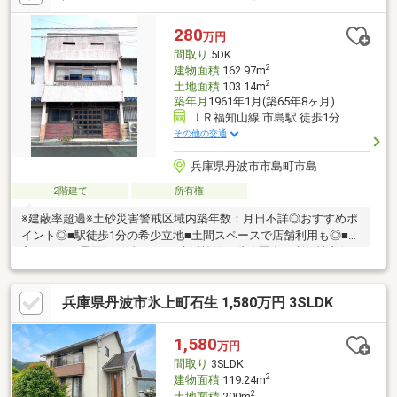
も確保できます。・前面道路は約10メートルあり、車の出入りが
しやすく日常の移動にもゆとりのある立地です。・山城跡まで約
280
万円
950メートル（徒歩12分）と近く、散歩や散策で四季の移ろいを
間取り
5DK
感じられる環境です。
2
建物面積
162.97m
2
土地面積
103.14m
築年月
1961年1月(築65年8ヶ月)
ＪＲ福知山線 市島駅 徒歩1分
その他の交通
兵庫県丹波市市島町市島
2階建て
所有権
※建蔽率超過※土砂災害警戒区域内築年数：月日不詳◎おすすめポ
イント◎■駅徒歩1分の希少立地■土間スペースで店舗利用も◎■昭
和レトロな雰囲気を活かせる■生活施設も徒歩圏内で利便性良好
◎物件の周辺環境◎■吉見小学校：徒歩約8分■市島中学校：徒歩
約18分■フレッシュバザール市島店：徒歩約8分■セブンイレブン
兵庫県丹波市氷上町石生 1,580万円 3SLDK
丹波市島町店：徒歩約7分◆ホームライフ不動産◆当日の内覧・
ご見学もご相談ください♪メールやお電話でも各種ご相談を承って
おります！『お家探し』『ご売却』『リフォーム』『新築』など
1,580
万円
のご相談は『アーキホームライフ不動産』におまかせ下さい！
間取り
3SLDK
2
建物面積
119.24m
2
土地面積
200m