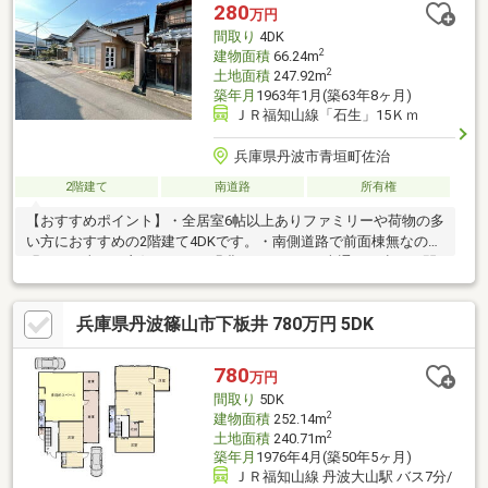
280
万円
間取り
4DK
2
建物面積
66.24m
2
土地面積
247.92m
築年月
1963年1月(築63年8ヶ月)
ＪＲ福知山線「石生」15Ｋｍ
兵庫県丹波市青垣町佐治
2階建て
南道路
所有権
【おすすめポイント】・全居室6帖以上ありファミリーや荷物の多
い方におすすめの2階建て4DKです。・南側道路で前面棟無なので
明るく日当たり良好です。・緑豊かでのどかな車通りの少ない閑
静な立地、国道429号まで550ｍ（車2分）車通勤に便利です。
【周辺施設】・ローソン青垣町小倉店まで550ｍ（徒歩7分）・フ
兵庫県丹波篠山市下板井 780万円 5DK
ァミリーマート丹波青垣店まで750ｍ（徒歩10分）・フレッシュ
バザール青垣店まで600ｍ（徒歩8分）・佐治公園まで300ｍ（徒
歩4分）
780
万円
間取り
5DK
2
建物面積
252.14m
2
土地面積
240.71m
築年月
1976年4月(築50年5ヶ月)
ＪＲ福知山線 丹波大山駅 バス7分/