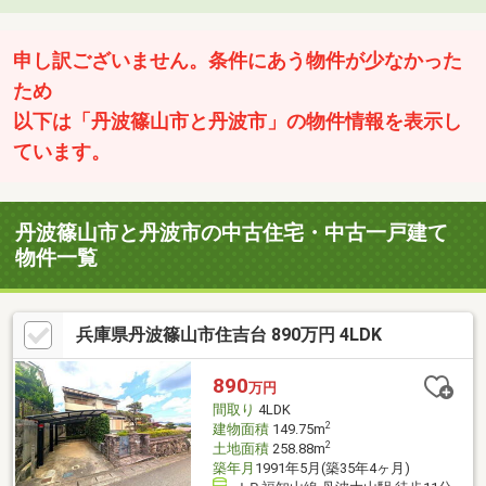
申し訳ございません。条件にあう物件が少なかった
ため
以下は「丹波篠山市と丹波市」の物件情報を表示し
ています。
丹波篠山市と丹波市の中古住宅・中古一戸建て
物件一覧
兵庫県丹波篠山市住吉台 890万円 4LDK
890
万円
間取り
4LDK
2
建物面積
149.75m
2
土地面積
258.88m
築年月
1991年5月(築35年4ヶ月)