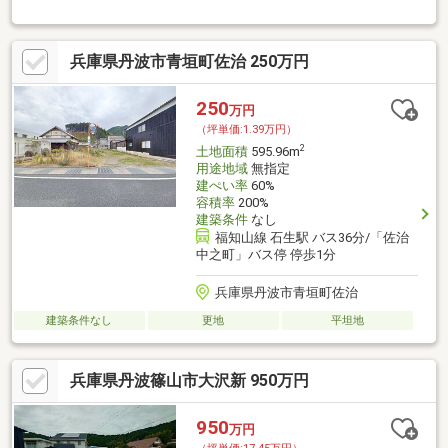
兵庫県丹波市青垣町佐治 250万円
250
万円
（坪単価:1.39万円）
2
土地面積
595.96m
用途地域
無指定
建ぺい率
60%
容積率
200%
建築条件
なし
福知山線 石生駅 バス36分/「佐治
中之町」バス停 停歩1分
兵庫県丹波市青垣町佐治
建築条件なし
更地
平坦地
兵庫県丹波篠山市大沢新 950万円
950
万円