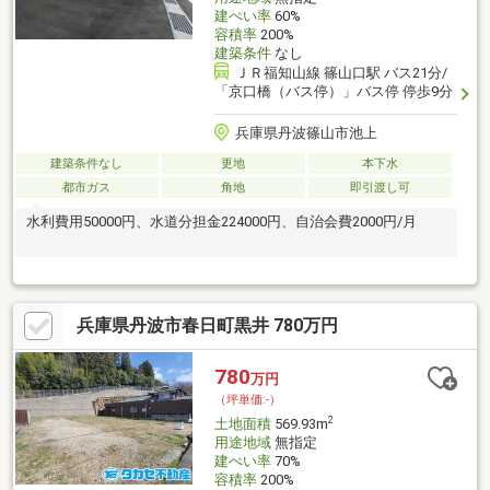
建ぺい率
60%
容積率
200%
建築条件
なし
ＪＲ福知山線 篠山口駅 バス21分/
「京口橋（バス停）」バス停 停歩9分
兵庫県丹波篠山市池上
建築条件なし
更地
本下水
都市ガス
角地
即引渡し可
水利費用50000円、水道分担金224000円、自治会費2000円/月
兵庫県丹波市春日町黒井 780万円
780
万円
（坪単価:-）
2
土地面積
569.93m
用途地域
無指定
建ぺい率
70%
容積率
200%