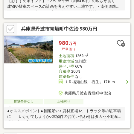
【おすすめポイント】・279.76平米（約84.6坪）の広さがあり、
建物や駐車スペースの計画を考えやすい土地です。・南側道路に
面しており、日当たりを感じる住まいづくりを検討できます。・
北西側約4.6ｍ道路と南側約6ｍ道路に面した土地です。・車の出
入りは北西側から可能で、動線計画を考えやすい環境です。・丹
兵庫県丹波市青垣町中佐治 980万円
波市立竹山小学校まで550ｍ（徒歩7分）で、通学時の移動距離を
抑えやすい立地です。・JR福知山線丹波竹田駅まで1100ｍ（徒歩
14分）で、通勤や通学時の移動にも使えます。・上下水道は公営
980
万円
で、個別LPGが利用できる環境です。
（坪単価:-）
2
土地面積
1262m
用途地域
無指定
建ぺい率
60%
容積率
200%
建築条件
なし
ＪＲ福知山線「石生」17Ｋｍ
兵庫県丹波市青垣町中佐治
建築条件なし
上物有り
●オススメポイント● 国道沿い♪ 資材置場や、トラック等の駐車場
に いかがでしょうか♪本物件のお問い合わせはタカセ不動産
(株) 加西店 TEL:0790-35-8028まで！お問い合わせお待ちして
おります♪