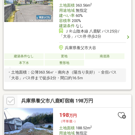
2
土地面積
363.56m
用途地域
無指定
建ぺい率
60%
容積率
200%
建築条件
なし
ＪＲ山陰本線 八鹿駅 バス25分/
「大谷」バス停 停歩2分
兵庫県養父市大谷
建築条件なし
更地
南道路
本下水
整形地
・土地面積：公簿363.56㎡・南向き（陽当り良好）・全但バス
「大谷」バス停まで徒歩2分・間口約16.5ｍ
兵庫県養父市八鹿町宿南 198万円
198
万円
（坪単価:-）
2
土地面積
188.52m
用途地域
無指定