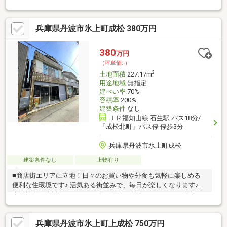
に、地域密着ナンバー１を目指しています！○家を買いたい・売
りたい・リフォームしたいお客様にたくさんの情報を迅速に提供
兵庫県丹波市氷上町成松 380万円
いたします！○物件情報・住宅ローンetc...どんな事でもお気軽に
ご相談ください！○見るだけOK!聞くだけOK!ご相談は無料です！
ご来店、お問い合わせをお待ちしております♪
380
万円
（坪単価:-）
2
土地面積
227.17m
用途地域
無指定
建ぺい率
70%
容積率
200%
建築条件
なし
ＪＲ福知山線 石生駅 バス18分/
「成松北町」バス停 停歩3分
兵庫県丹波市氷上町成松
建築条件なし
上物有り
■商店街エリアに立地！日々のお買い物や外食も気軽に楽しめる
便利な住環境です♪ 活気ある街並みで、毎日が楽しくなります♪■
生活施設が身近にそろい、日常の用事を効率よくこなせる環境で
す♪○アーキホームライフ福知山中央店では福知山市・綾部市を中
心に、地域密着ナンバー１を目指しています！○家を買いたい・
兵庫県丹波市氷上町上成松 750万円
売りたい・リフォームしたいお客様にたくさんの情報を迅速に提