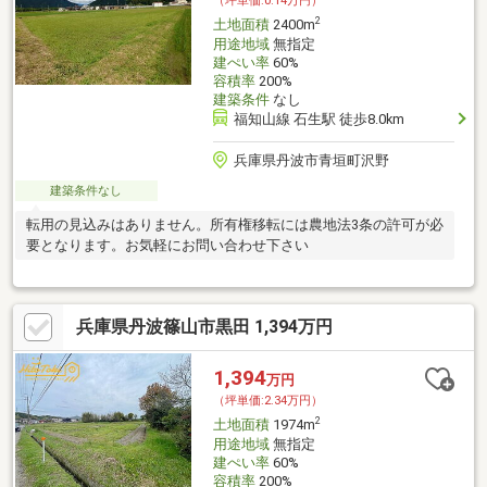
（坪単価:0.14万円）
2
土地面積
2400m
用途地域
無指定
建ぺい率
60%
容積率
200%
建築条件
なし
福知山線 石生駅 徒歩8.0km
兵庫県丹波市青垣町沢野
建築条件なし
転用の見込みはありません。所有権移転には農地法3条の許可が必
要となります。お気軽にお問い合わせ下さい
兵庫県丹波篠山市黒田 1,394万円
1,394
万円
（坪単価:2.34万円）
2
土地面積
1974m
用途地域
無指定
建ぺい率
60%
容積率
200%