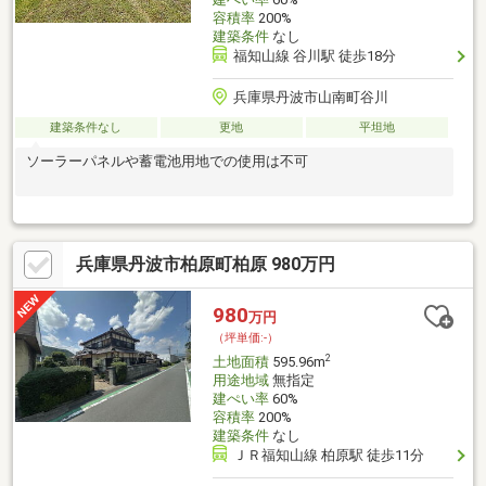
容積率
200%
建築条件
なし
福知山線 谷川駅 徒歩18分
兵庫県丹波市山南町谷川
建築条件なし
更地
平坦地
ソーラーパネルや蓄電池用地での使用は不可
兵庫県丹波市柏原町柏原 980万円
980
万円
（坪単価:-）
2
土地面積
595.96m
用途地域
無指定
建ぺい率
60%
容積率
200%
建築条件
なし
ＪＲ福知山線 柏原駅 徒歩11分