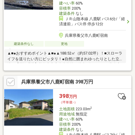
建ぺい率
60%
容積率
200%
建築条件
なし
ＪＲ山陰本線 八鹿駅 バス6分/「経
済連前」バス停 停歩12分
兵庫県養父市八鹿町宿南
建築条件なし
更地
▲■●おすすめポイント▲■●▲188.52㎡（約57.02坪）！■スローラ
イフを送りたい方にピッタリ！●自然に囲まれゆったりとした立
地！【周辺環境】養父市立宿南小学校：徒歩4分（300m）養父市
立八鹿青渓中学校：自転車29分（8000m）但馬銀行 八鹿支店：
車12分（7900m）フレッシュバザール 八鹿店：車13分
兵庫県養父市八鹿町宿南 398万円
（7400m）現地案内随時受け付けております！是非、お問い合わ
せください。
398
万円
（坪単価:-）
2
土地面積
223.03m
用途地域
無指定
建ぺい率
60%
容積率
200%
建築条件
なし
ＪＲ山陰本線 八鹿駅 バス7分/「経