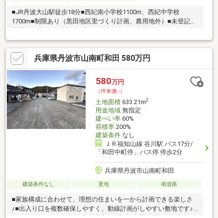
■JR丹波大山駅徒歩18分■西紀南小学校1100m、西紀中学校
1700m■制限あり（黒田地区里づくり計画、農用地外）■未登記の
農業用倉庫有り（詳細不明）※現状有姿での売買となります
兵庫県丹波市山南町和田 580万円
580
万円
（坪単価:-）
2
土地面積
633.21m
用途地域
無指定
建ぺい率
60%
容積率
200%
建築条件
なし
ＪＲ福知山線 谷川駅 バス17分/
「和田中町停」バス停 停歩2分
兵庫県丹波市山南町和田
建築条件なし
更地
南道路
■家族構成に合わせて、理想の住まいを一から計画できる楽しさ
♪■出入り口を複数確保しやすく、動線計画がしやすい敷地です♪○
アーキホームライフ福知山中央店では福知山市・綾部市を中心