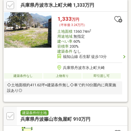
兵庫県丹波市氷上町大崎 1,333万円
1,333
万円
（坪単価:3.24万円）
2
土地面積
1360.74m
用途地域
無指定
建ぺい率
60%
容積率
200%
建築条件
なし
福知山線 石生駅 徒歩13分
兵庫県丹波市氷上町大崎
建築条件なし
上物有り
即引渡し可
◇土地面積約411.62坪×建築条件無し◇車で約10分圏内に商業施
設あり◎
建築条件付土地
兵庫県丹波篠山市魚屋町 910万円