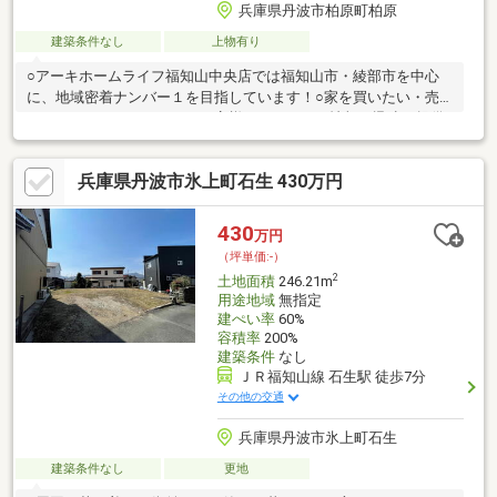
兵庫県丹波市柏原町柏原
建築条件なし
上物有り
○アーキホームライフ福知山中央店では福知山市・綾部市を中心
に、地域密着ナンバー１を目指しています！○家を買いたい・売
りたい・リフォームしたいお客様にたくさんの情報を迅速に提供
いたします！○物件情報・住宅ローンetc...どんな事でもお気軽に
ご相談ください！○見るだけOK!聞くだけOK!ご相談は無料です！
兵庫県丹波市氷上町石生 430万円
ご来店、お問い合わせをお待ちしております♪
430
万円
（坪単価:-）
2
土地面積
246.21m
用途地域
無指定
建ぺい率
60%
容積率
200%
建築条件
なし
ＪＲ福知山線 石生駅 徒歩7分
その他の交通
兵庫県丹波市氷上町石生
建築条件なし
更地