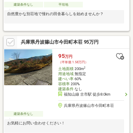
建築条件なし
平坦地
自然豊かな別荘地で憧れの田舎暮らしを始めませんか？
兵庫県丹波篠山市今田町本荘 95万円
95
万円
（坪単価:1.58万円）
2
土地面積
200m
用途地域
無指定
建ぺい率
60%
容積率
200%
建築条件
なし
福知山線 古市駅 徒歩8.0km
兵庫県丹波篠山市今田町本荘
建築条件なし
お気軽にお問い合わせください！