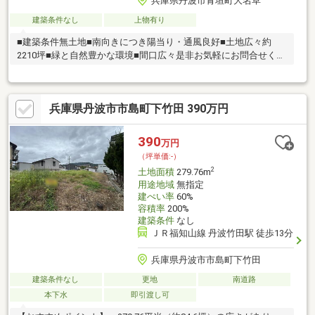
兵庫県丹波市青垣町大名草
建築条件なし
上物有り
■建築条件無土地■南向きにつき陽当り・通風良好■土地広々約
2210坪■緑と自然豊かな環境■間口広々是非お気軽にお問合せくだ
さい！
兵庫県丹波市市島町下竹田 390万円
390
万円
（坪単価:-）
2
土地面積
279.76m
用途地域
無指定
建ぺい率
60%
容積率
200%
建築条件
なし
ＪＲ福知山線 丹波竹田駅 徒歩13分
兵庫県丹波市市島町下竹田
建築条件なし
更地
南道路
本下水
即引渡し可