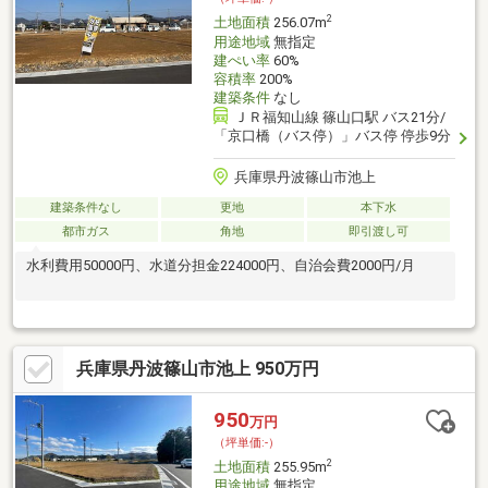
2
土地面積
256.07m
用途地域
無指定
建ぺい率
60%
容積率
200%
建築条件
なし
ＪＲ福知山線 篠山口駅 バス21分/
「京口橋（バス停）」バス停 停歩9分
兵庫県丹波篠山市池上
建築条件なし
更地
本下水
都市ガス
角地
即引渡し可
水利費用50000円、水道分担金224000円、自治会費2000円/月
兵庫県丹波篠山市池上 950万円
950
万円
（坪単価:-）
2
土地面積
255.95m
用途地域
無指定