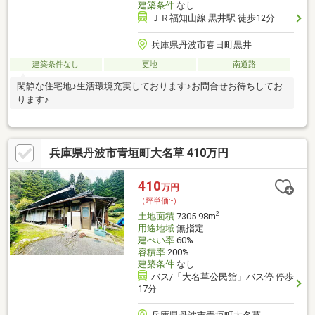
建築条件
なし
ＪＲ福知山線 黒井駅 徒歩12分
兵庫県丹波市春日町黒井
建築条件なし
更地
南道路
閑静な住宅地♪生活環境充実しております♪お問合せお待ちしてお
ります♪
兵庫県丹波市青垣町大名草 410万円
410
万円
（坪単価:-）
2
土地面積
7305.98m
用途地域
無指定
建ぺい率
60%
容積率
200%
建築条件
なし
バス/「大名草公民館」バス停 停歩
17分