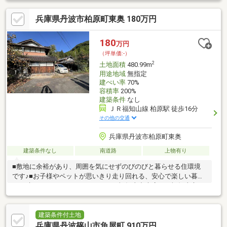
売りたい・リフォームしたいお客様にたくさんの情報を迅速に提
兵庫県丹波市柏原町東奥 180万円
供いたします！○物件情報・住宅ローンetc...どんな事でもお気軽
にご相談ください！○見るだけOK!聞くだけOK!ご相談は無料で
す！ご来店、お問い合わせをお待ちしております♪
180
万円
（坪単価:-）
2
土地面積
480.99m
用途地域
無指定
建ぺい率
70%
容積率
200%
建築条件
なし
ＪＲ福知山線 柏原駅 徒歩16分
その他の交通
兵庫県丹波市柏原町東奥
建築条件なし
南道路
上物有り
■敷地に余裕があり、周囲を気にせずのびのびと暮らせる住環境
です♪■お子様やペットが思いきり走り回れる、安心で楽しい暮ら
しが叶います♪○アーキホームライフ福知山中央店では福知山市・
綾部市を中心に、地域密着ナンバー１を目指しています！○家を
買いたい・売りたい・リフォームしたいお客様にたくさんの情報
を迅速に提供いたします！○物件情報・住宅ローンetc...どんな事
建築条件付土地
でもお気軽にご相談ください！○見るだけOK!聞くだけOK!ご相談
兵庫県丹波篠山市魚屋町 910万円