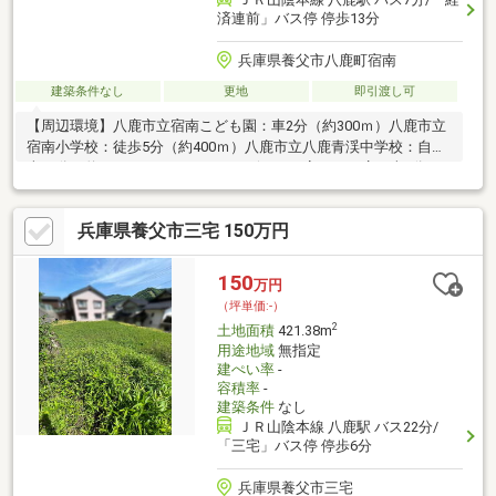
済連前」バス停 停歩13分
兵庫県養父市八鹿町宿南
建築条件なし
更地
即引渡し可
【周辺環境】八鹿市立宿南こども園：車2分（約300ｍ）八鹿市立
宿南小学校：徒歩5分（約400ｍ）八鹿市立八鹿青渓中学校：自転
車27分（約6600ｍ）フレッシュバザール日高パーク店：車8分
（約4300ｍ）ファミリーマート日高町岩中店：車6分（3600ｍ）
宿南簡易郵便局：徒歩3分（約190ｍ）但馬信用金庫日高支店：車
兵庫県養父市三宅 150万円
8分（約4100ｍ）＼敷地約67.46坪の中古戸建／※現況渡し現地案
内随時受け付けております！是非、お問い合わせください。
150
万円
（坪単価:-）
2
土地面積
421.38m
用途地域
無指定
建ぺい率
-
容積率
-
建築条件
なし
ＪＲ山陰本線 八鹿駅 バス22分/
「三宅」バス停 停歩6分
兵庫県養父市三宅