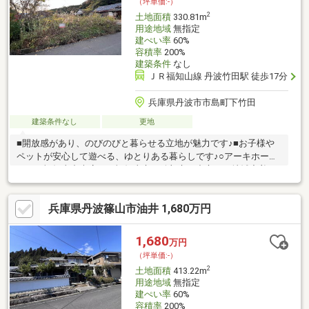
（坪単価:-）
2
土地面積
330.81m
用途地域
無指定
建ぺい率
60%
容積率
200%
建築条件
なし
ＪＲ福知山線 丹波竹田駅 徒歩17分
兵庫県丹波市市島町下竹田
建築条件なし
更地
■開放感があり、のびのびと暮らせる立地が魅力です♪■お子様や
ペットが安心して遊べる、ゆとりある暮らしです♪○アーキホーム
ライフ福知山中央店では福知山市・綾部市を中心に、地域密着ナ
ンバー１を目指しています！○家を買いたい・売りたい・リフォ
ームしたいお客様にたくさんの情報を迅速に提供いたします！○
兵庫県丹波篠山市油井 1,680万円
物件情報・住宅ローンetc...どんな事でもお気軽にご相談くださ
い！○見るだけOK!聞くだけOK!ご相談は無料です！ご来店、お問
い合わせをお待ちしております♪
1,680
万円
（坪単価:-）
2
土地面積
413.22m
用途地域
無指定
建ぺい率
60%
容積率
200%