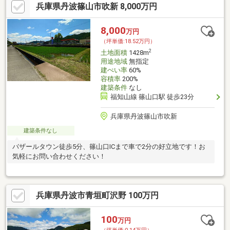
兵庫県丹波篠山市吹新 8,000万円
8,000
万円
（坪単価:18.52万円）
2
土地面積
1428m
用途地域
無指定
建ぺい率
60%
容積率
200%
建築条件
なし
福知山線 篠山口駅 徒歩23分
兵庫県丹波篠山市吹新
建築条件なし
バザールタウン徒歩5分、篠山口ICまで車で2分の好立地です！お
気軽にお問い合わせください！
兵庫県丹波市青垣町沢野 100万円
100
万円