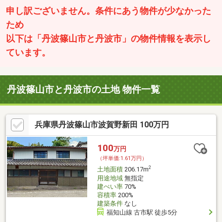
申し訳ございません。条件にあう物件が少なかった
ため
以下は「丹波篠山市と丹波市」の物件情報を表示し
ています。
丹波篠山市と丹波市の土地 物件一覧
兵庫県丹波篠山市波賀野新田 100万円
100
万円
（坪単価:1.61万円）
2
土地面積
206.17m
用途地域
無指定
建ぺい率
70%
容積率
200%
建築条件
なし
福知山線 古市駅 徒歩5分