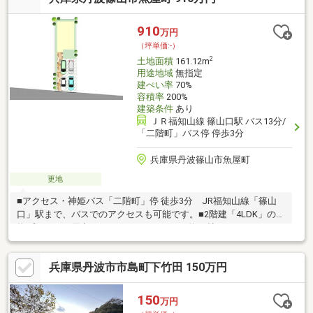
は無料です！ご来店、お問い合わせをお待ちしております♪
910
万円
（坪単価:-）
2
土地面積
161.12m
用途地域
無指定
建ぺい率
70%
容積率
200%
建築条件
あり
ＪＲ福知山線 篠山口駅 バス13分/
「二階町」バス停 停歩3分
兵庫県丹波篠山市魚屋町
更地
■アクセス・神姫バス「二階町」停 徒歩3分 JR福知山線「篠山
口」駅まで、バスでのアクセスも可能です。■2階建「4LDK」の建
物プランをご用意しております！・LDKは約20帖のゆとりのある
広さ。キッチンは対面仕様。・LDKを通り2階へ繋がる、コミュニ
ケーションをとりやすい設計。・水廻りを1階に集約し、家事動線
兵庫県丹波市市島町下竹田 150万円
にも配慮◎・全居室に収納スペースを設け、住空間を広々と有効
活用可能。■設備や仕様など、お好みに合わせてセレクトできま
す！■周辺環境・フレッシュバザール篠山店：徒歩7分・丹波篠山
150
万円
市役所：徒歩6分・篠山城跡：徒歩7分