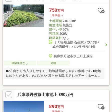
供いたします！○物件情報・住宅ローンetc...どんな事でもお気軽
にご相談ください！○見るだけOK!聞くだけOK!ご相談は無料で
750
万円
す！ご来店、お問い合わせをお待ちしております♪
（坪単価:-）
2
土地面積
240.12m
用途地域
無指定
建ぺい率
60%
容積率
200%
建築条件
なし
ＪＲ福知山線 石生駅 バス17分/
「成松西町停」バス停 停歩11分
兵庫県丹波市氷上町上成松
建築条件なし
更地
■2方向から出入りしやすく、動線計画がしやすい敷地です♪■敷地
にゆとりがあり、のびのびと暮らせる環境です♪○アーキホームラ
イフ福知山中央店では福知山市・綾部市を中心に、地域密着ナン
バー１を目指しています！○家を買いたい・売りたい・リフォー
ムしたいお客様にたくさんの情報を迅速に提供いたします！○物
兵庫県丹波篠山市池上 890万円
件情報・住宅ローンetc...どんな事でもお気軽にご相談ください！
○見るだけOK!聞くだけOK!ご相談は無料です！ご来店、お問い合
わせをお待ちしております♪
890
万円
（坪単価:-）