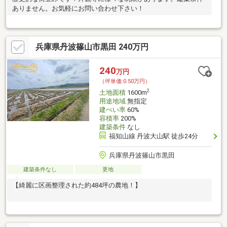
ありません。お気軽にお問い合わせ下さい！
兵庫県丹波篠山市黒田 240万円
240
万円
（坪単価:0.50万円）
2
土地面積
1600m
用途地域
無指定
建ぺい率
60%
容積率
200%
建築条件
なし
福知山線 丹波大山駅 徒歩24分
兵庫県丹波篠山市黒田
建築条件なし
更地
【綺麗に区画整理された約484坪の農地！】