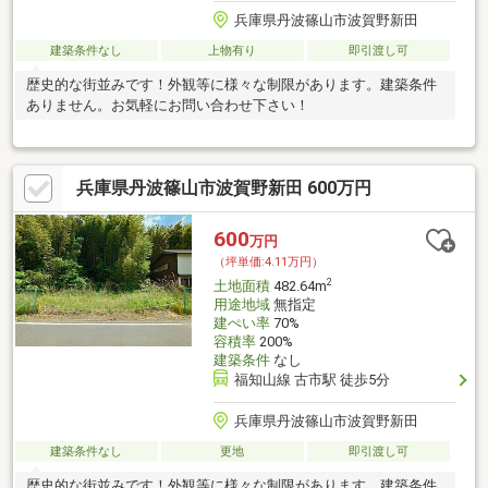
兵庫県丹波篠山市波賀野新田
建築条件なし
上物有り
即引渡し可
歴史的な街並みです！外観等に様々な制限があります。建築条件
ありません。お気軽にお問い合わせ下さい！
兵庫県丹波篠山市波賀野新田 600万円
600
万円
（坪単価:4.11万円）
2
土地面積
482.64m
用途地域
無指定
建ぺい率
70%
容積率
200%
建築条件
なし
福知山線 古市駅 徒歩5分
兵庫県丹波篠山市波賀野新田
建築条件なし
更地
即引渡し可
歴史的な街並みです！外観等に様々な制限があります。建築条件