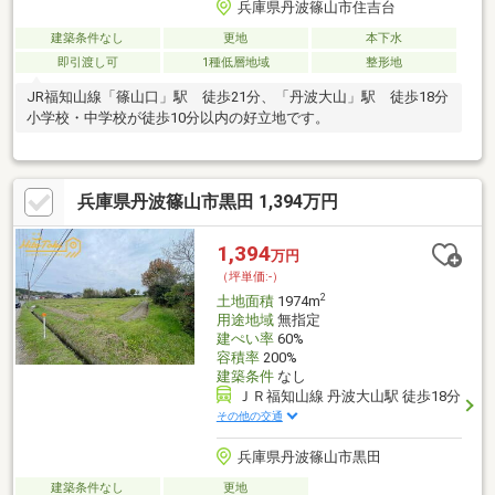
兵庫県丹波篠山市住吉台
建築条件なし
更地
本下水
即引渡し可
1種低層地域
整形地
JR福知山線「篠山口」駅 徒歩21分、「丹波大山」駅 徒歩18分
小学校・中学校が徒歩10分以内の好立地です。
兵庫県丹波篠山市黒田 1,394万円
1,394
万円
（坪単価:-）
2
土地面積
1974m
用途地域
無指定
建ぺい率
60%
容積率
200%
建築条件
なし
ＪＲ福知山線 丹波大山駅 徒歩18分
その他の交通
兵庫県丹波篠山市黒田
建築条件なし
更地