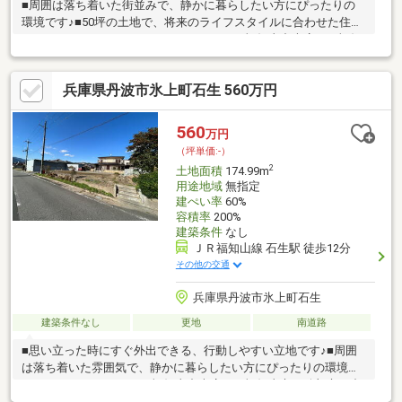
■周囲は落ち着いた街並みで、静かに暮らしたい方にぴったりの
環境です♪■50坪の土地で、将来のライフスタイルに合わせた住ま
いづくりができます♪○アーキホームライフ福知山中央店では福知
山市・綾部市を中心に、地域密着ナンバー１を目指しています！
○家を買いたい・売りたい・リフォームしたいお客様にたくさん
兵庫県丹波市氷上町石生 560万円
の情報を迅速に提供いたします！○物件情報・住宅ローンetc...ど
んな事でもお気軽にご相談ください！○見るだけOK!聞くだけOK!
ご相談は無料です！ご来店、お問い合わせをお待ちしております♪
560
万円
（坪単価:-）
2
土地面積
174.99m
用途地域
無指定
建ぺい率
60%
容積率
200%
建築条件
なし
ＪＲ福知山線 石生駅 徒歩12分
その他の交通
兵庫県丹波市氷上町石生
建築条件なし
更地
南道路
■思い立った時にすぐ外出できる、行動しやすい立地です♪■周囲
は落ち着いた雰囲気で、静かに暮らしたい方にぴったりの環境で
す♪○アーキホームライフ福知山中央店では福知山市・綾部市を中
心に、地域密着ナンバー１を目指しています！○家を買いたい・