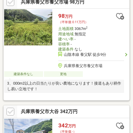
兵庫県養父市養父市場 98万円
98
万円
（坪単価:0.11万円）
2
土地面積
3067m
用途地域
無指定
建ぺい率
-
容積率
-
建築条件
なし
山陰本線 養父駅 徒歩9分
兵庫県養父市養父市場
建築条件なし
更地
3、000m2以上の日当たりが良い農地になります！接道もあり耕作
し易い立地です！
兵庫県養父市大谷 342万円
342
万円
（坪単価:-）