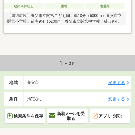
建築条件なし
更地
南道路
【周辺環境】養父市立関宮こども園：車10分（6300ｍ）養父市立
関宮小学校：徒歩9分（6200ｍ）養父市立関宮中学校：徒歩9分
（6200ｍ）スーパーセンタートイアル養父店：車10分（6100ｍ）
ローソン養父万里店：車3分（2400ｍ）道の駅ようか但馬蔵店：
車7分（4700ｍ）大谷簡易郵便局：車3分（1500ｍ）JAたじま関
宮支店：7分（5100ｍ）但馬信用金庫関宮支店：7分（5300ｍ）＼
敷地127.38坪のお土地／※更地渡し現地案内随時受け付けておりま
す！是非、お問い合わせください。
1～5
件
地域
変更する
養父市
条件
変更する
指定なし
新着メールを受
検索条件を保存
アプリで探す
取る