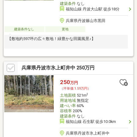
建築条件
なし
福知山線 丹波大山駅 徒歩18分
兵庫県丹波篠山市黒田
建築条件なし
更地
【敷地約597坪の広々敷地！緑豊かな田園風景♪】
兵庫県丹波市氷上町井中 250万円
250
万円
（坪単価:1.59万円）
2
土地面積
521m
用途地域
無指定
建ぺい率
60%
容積率
200%
建築条件
なし
福知山線 石生駅 徒歩10.0km
兵庫県丹波市氷上町井中