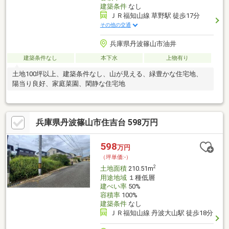
建築条件
なし
ＪＲ福知山線 草野駅 徒歩17分
その他の交通
兵庫県丹波篠山市油井
建築条件なし
本下水
上物有り
土地100坪以上、建築条件なし、山が見える、緑豊かな住宅地、
陽当り良好、家庭菜園、閑静な住宅地
兵庫県丹波篠山市住吉台 598万円
598
万円
（坪単価:-）
2
土地面積
210.51m
用途地域
１種低層
建ぺい率
50%
容積率
100%
建築条件
なし
ＪＲ福知山線 丹波大山駅 徒歩18分