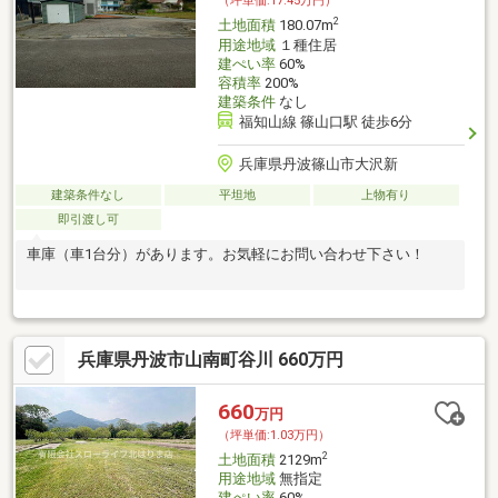
（坪単価:17.45万円）
2
土地面積
180.07m
用途地域
１種住居
建ぺい率
60%
容積率
200%
建築条件
なし
福知山線 篠山口駅 徒歩6分
兵庫県丹波篠山市大沢新
建築条件なし
平坦地
上物有り
即引渡し可
車庫（車1台分）があります。お気軽にお問い合わせ下さい！
兵庫県丹波市山南町谷川 660万円
660
万円
（坪単価:1.03万円）
2
土地面積
2129m
用途地域
無指定
建ぺい率
60%