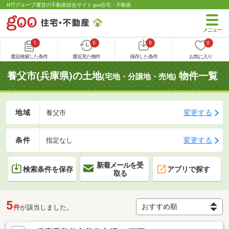
NTTグループ運営の不動産総合サイト goo住宅・不動産
1
0
0
0
最近検索した条件
最近見た物件
保存した条件
お気に入り
養父市(兵庫県)の土地
物件一覧
(宅地・分譲地・売地)
地域
変更する
養父市
条件
変更する
指定なし
新着メールを受
検索条件を保存
アプリで探す
取る
5
件
が該当しました。