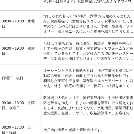
す♪担当は付きますがお部屋探しの時はみんなでワイワ
“おしゃれな暮らし”を“神戸・六甲”から始めてみません
09:30～18:00 水曜
か。お部屋探しは女性専任スタッフがお手伝いいたしま
日
すので不安や心配はございません。学生・単身者・ファ
ミリー・法人等ニーズに合った物件を紹介しておりま…
当社は兵庫県全域 特に灘区、東灘区、中央区を中心と
09:30～19:00 水曜
して不動産の売買・賃貸・注文建築・リフォームなどを
日
手掛けている会社です。お客様のご希望に併せたスピー
ディな対応を心掛けております。中古住宅・中古マン…
オーシャントラスト株式会社は、神戸市灘区を拠点に不
動産の売却・仲介・買取を行う地元の不動産会社です。
日曜日・祝日
相続した実家や空き家、築年数の経ったアパート、住み
かえに伴うご自宅の売却まで、幅広くご相談を承って…
阪神間で人気のエリア、神戸東部地区、中央区灘区東灘
09:00～18:00 火曜
区と芦屋を加えて、住まいの情報を豊富に取り揃えてお
日、水曜日
ります。勿論住まいだけでなく、土地活用、事業用不動
産の提案、企画、デザイン、収益計算等々、お客様の…
08:30～17:30 土・
神戸市内有数の老舗の管理会社です。
日・祝日