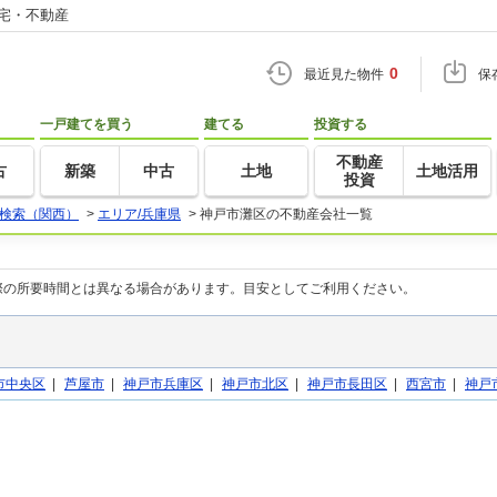
住宅・不動産
0
最近見た物件
保
一戸建てを買う
建てる
投資する
不動産
古
新築
中古
土地
土地活用
投資
検索（関西）
>
エリア/兵庫県
>
神戸市灘区の不動産会社一覧
際の所要時間とは異なる場合があります。目安としてご利用ください。
市中央区
|
芦屋市
|
神戸市兵庫区
|
神戸市北区
|
神戸市長田区
|
西宮市
|
神戸