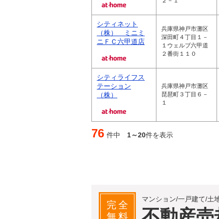
２－１
シティネット
兵庫県神戸市灘区
（株） ミニミ
深田町４丁目１－
ニＦＣ六甲道店
１ウェルブ六甲道
２番街１１０
シティライフス
テーション
兵庫県神戸市灘区
（株）
琵琶町３丁目６－
１
76
件中
1～20
件を表示
マンション/一戸建て/土
完全
不動産売
無料