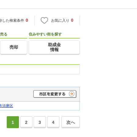
0
0
存した検索条件
お気に入り
売る
住みやすい街を探す
助成金
売却
情報
市須磨区
1
2
3
4
次へ