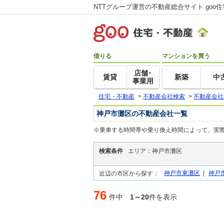
NTTグループ運営の不動産総合サイト goo
借りる
マンションを買う
店舗･
賃貸
新築
中
事業用
住宅・不動産
>
不動産会社検索
>
不動産会社
神戸市灘区の不動産会社一覧
※乗車する時間帯や乗り換え時間によって、実
検索条件
エリア：神戸市灘区
神戸市東灘区
|
神戸
近辺の市区から探す：
76
件中
1～20
件を表示