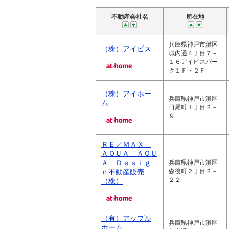
不動産会社名
所在地
兵庫県神戸市灘区
（株）アイビス
城内通４丁目７－
１６アイビスパー
ク１Ｆ・２Ｆ
（株）アイホー
兵庫県神戸市灘区
ム
日尾町１丁目２－
９
ＲＥ／ＭＡＸ
ＡＱＵＡ ＡＱＵ
Ａ Ｄｅｓｉｇ
兵庫県神戸市灘区
ｎ不動産販売
森後町２丁目２－
２２
（株）
（有）アップル
兵庫県神戸市灘区
ホーム