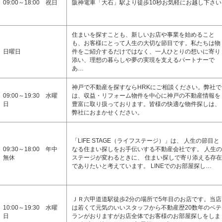
09:00～18:00 祝日
阪神電車「大石」駅より徒歩10秒お気軽にお越し下さい
住まいを探すことも、新しいお店や事業を始めること
も、お客様にとって人生の大切な節目です。私たちは物
日曜日
件をご紹介するだけではなく、一人ひとりの想いに寄り
添い、理想の暮らしや夢の実現を支えるパートナーで
あ…
神戸で不動産を探すならHRKにご相談ください。弊社で
09:00～19:30 水曜
は、収益・リフォーム物件を中心に神戸の不動産情報を
日
豊富に取り扱っております。皆様の快適な物件探しは、
弊社におまかせください。
「LIFE STAGE（ライフステージ）」は、 人生の節目と
09:30～18:00 年中
なる住まい探しをお手伝いする不動産会社です。 人生の
無休
ステージが変わるときに、 住まい探しで寄り添える存在
でありたいと考えています。 LINEでのお部屋探し…
ＪＲ六甲道道駅徒歩2分の場所で5年目のお店です。当店
10:00～19:30 水曜
は若くて元気のいいスタッフから不動産歴20数年のベテ
日
ランがおりますがお店全体でお客様のお部屋探しをしま