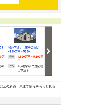
68
城の下通３（王子公園駅）
セセラの家 神戸市灘区薬
高尾通１（王子
4890万円～5190…
師通二丁目Ⅰ/予…
80万円
80万
4,890万円～5,190万
販売価格未定
6,680
価格
価格
価格
円
兵庫県神戸市灘区薬
兵庫県
住所
住所
区神
兵庫県神戸市灘区城
師通２
尾通１
住所
の下通３
灘区の新築一戸建て情報をもっと見る