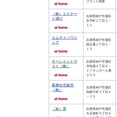
ブラン１階東
（株）エステー
兵庫県神戸市灘区
ト溝口
永手町２丁目２－
１１
エムケイハウジ
兵庫県神戸市灘区
ング
国玉通２丁目１－
１３
オーシャントラ
兵庫県神戸市灘区
スト（株）
岸地通４丁目４－
１７サンポール灘
２０４
基興住宅販売
兵庫県神戸市灘区
（株）
烏帽子町３丁目４
－１５
（有）憲
兵庫県神戸市灘区
大石東町５丁目６