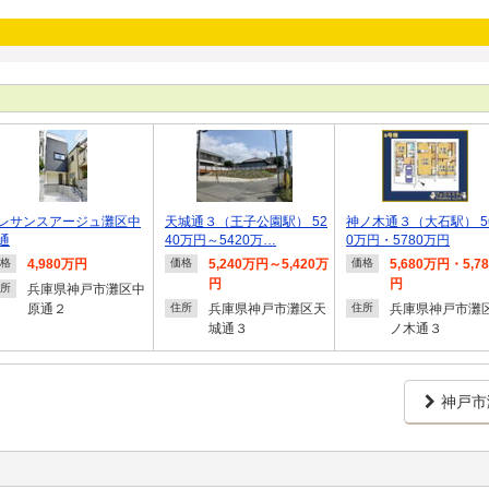
レサンスアージュ灘区中
天城通３（王子公園駅） 52
神ノ木通３（大石駅） 5
通
40万円～5420万…
0万円・5780万円
4,980万円
5,240万円～5,420万
5,680万円・5,7
格
価格
価格
円
円
兵庫県神戸市灘区中
所
原通２
兵庫県神戸市灘区天
兵庫県神戸市灘
住所
住所
城通３
ノ木通３
神戸市