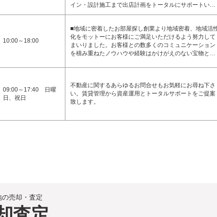
イン・設計施工まで出店計画をトータルにサポートい…
■地域に密着したお部屋探し創業より地域密着、地域活
化をモットーにお客様にご満足いただけるよう努力して
10:00～18:00
まいりました。お客様との数多くのコミュニケーション
を積み重ねたノウハウや経験はかけがえのない宝物と…
不動産に関するあらゆるお問合せもお気軽にお尋ね下さ
09:00～17:40 日曜
い。賃貸管理から資産運用とトータルサポートをご提案
日、祝日
致します。
地の売却・査定
却査定