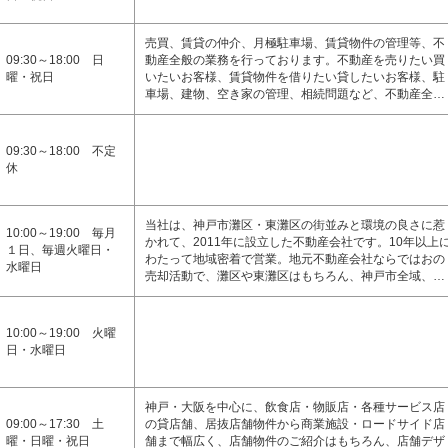
売買、賃貸の仲介、月極駐車場、賃貸物件の管理等、不
09:30～18:00 日
動産全般の業務を行っております。不動産を売りたい買
曜・祝日
いたいお客様、賃貸物件を借りたい貸したいお客様、駐
車場、建物、空き家の管理、相続問題など、不動産全…
09:30～18:00 不定
休
当社は、神戸市灘区・東灘区の街並みと環境の良さに惹
10:00～19:00 毎月
かれて、2011年に設立した不動産会社です。10年以上
１日、毎週火曜日・
わたって地域密着で営業。地元不動産会社ならではおの
水曜日
売却活動で、灘区や東灘区はもちろん、神戸市全域、…
10:00～19:00 火曜
日・水曜日
神戸・大阪を中心に、飲食店・物販店・各種サービス店
09:00～17:30 土
の貸店舗、居抜店舗物件から商業施設・ロードサイド店
曜・日曜・祝日
舗まで幅広く、店舗物件のご紹介はもちろん、店舗デザ