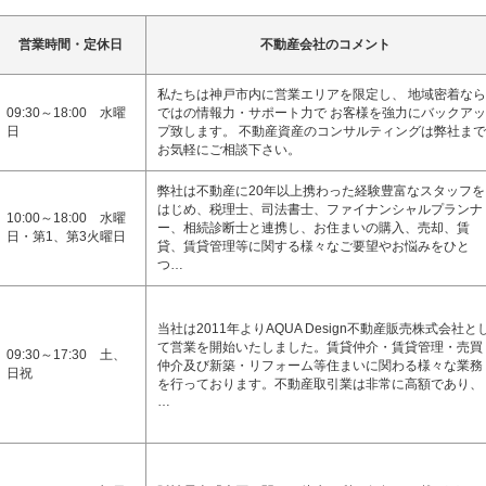
営業時間・定休日
不動産会社のコメント
私たちは神戸市内に営業エリアを限定し、 地域密着なら
09:30～18:00 水曜
ではの情報力・サポート力で お客様を強力にバックアッ
日
プ致します。 不動産資産のコンサルティングは弊社まで
お気軽にご相談下さい。
弊社は不動産に20年以上携わった経験豊富なスタッフを
はじめ、税理士、司法書士、ファイナンシャルプランナ
10:00～18:00 水曜
ー、相続診断士と連携し、お住まいの購入、売却、賃
日・第1、第3火曜日
貸、賃貸管理等に関する様々なご要望やお悩みをひと
つ…
当社は2011年よりAQUA Design不動産販売株式会社と
て営業を開始いたしました。賃貸仲介・賃貸管理・売買
09:30～17:30 土、
仲介及び新築・リフォーム等住まいに関わる様々な業務
日祝
を行っております。不動産取引業は非常に高額であり、
…