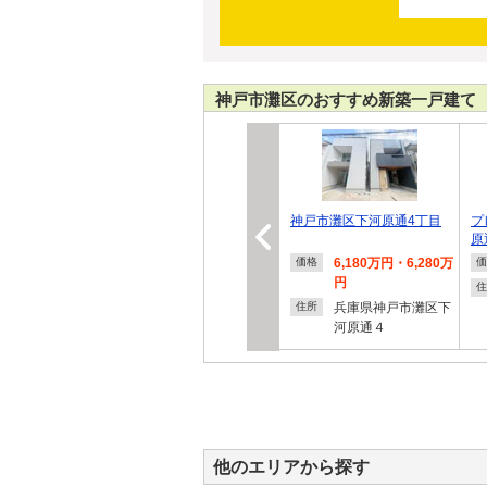
神戸市灘区のおすすめ新築一戸建て
神戸市灘区下河原通4丁目
プ
原
6,180万円・6,280万
価格
価
円
住
兵庫県神戸市灘区下
住所
河原通４
他のエリアから探す