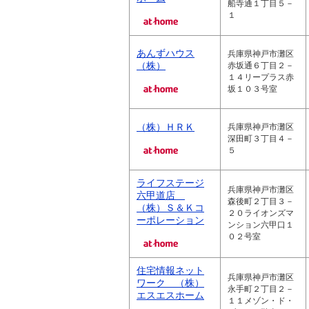
船寺通１丁目５－
１
あんずハウス
兵庫県神戸市灘区
（株）
赤坂通６丁目２－
１４リープラス赤
坂１０３号室
（株）ＨＲＫ
兵庫県神戸市灘区
深田町３丁目４－
５
ライフステージ
兵庫県神戸市灘区
六甲道店
森後町２丁目３－
（株）Ｓ＆Ｋコ
２０ライオンズマ
ーポレーション
ンション六甲口１
０２号室
住宅情報ネット
兵庫県神戸市灘区
ワーク （株）
永手町２丁目２－
エスエスホーム
１１メゾン・ド・