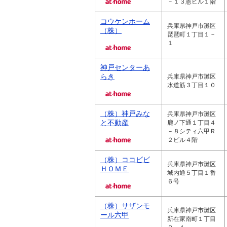
－１３憲ビル１階
コウケンホーム
兵庫県神戸市灘区
（株）
琵琶町１丁目１－
１
神戸センターあ
らき
兵庫県神戸市灘区
水道筋３丁目１０
（株）神戸みな
兵庫県神戸市灘区
と不動産
鹿ノ下通１丁目４
－８シティ六甲Ｒ
２ビル４階
（株）ココビビ
兵庫県神戸市灘区
ＨＯＭＥ
城内通５丁目１番
６号
（株）サザンモ
兵庫県神戸市灘区
ール六甲
新在家南町１丁目