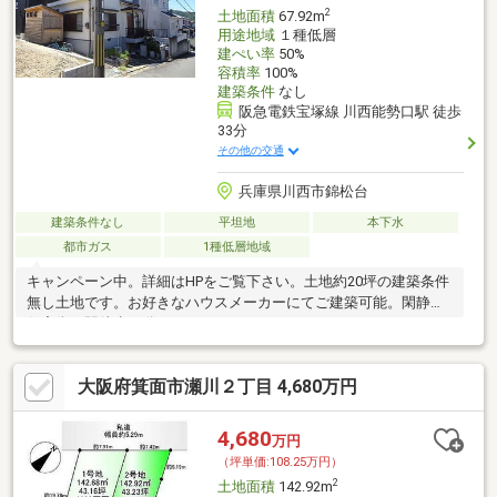
2
土地面積
67.92m
用途地域
１種低層
建ぺい率
50%
容積率
100%
建築条件
なし
阪急電鉄宝塚線 川西能勢口駅 徒歩
33分
その他の交通
兵庫県川西市錦松台
建築条件なし
平坦地
本下水
都市ガス
1種低層地域
キャンペーン中。詳細はHPをご覧下さい。土地約20坪の建築条件
無し土地です。お好きなハウスメーカーにてご建築可能。閑静な
住宅街、駅徒歩14分。
大阪府箕面市瀬川２丁目 4,680万円
4,680
万円
（坪単価:108.25万円）
2
土地面積
142.92m