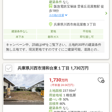
建築条件
なし
阪急電鉄宝塚線 雲雀丘花屋敷駅 徒
歩18分
その他の交通
兵庫県川西市南花屋敷３丁目
建築条件なし
更地
平坦地
本下水
都市ガス
即引渡し可
キャンペーン中。詳細はHPをご覧下さい。土地約30坪の建築条件
無し土地です。現況更地ですのですぐにご建築可能。道路との高
低差が少ない土地。お好きなハウスメーカーにてご建築可能で
す。
兵庫県川西市清和台東１丁目 1,730万円
1,730
万円
（坪単価:24.04万円）
2
土地面積
237.93m
用途地域
１種低層
建ぺい率
50%
容積率
80%
建築条件
なし