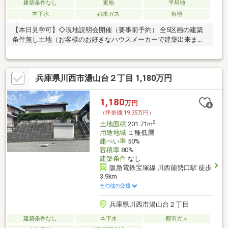
建築条件なし
更地
平坦地
本下水
都市ガス
角地
【本日見学可】◇現地説明会開催（要事前予約） 全5区画の建築
条件無し土地（お客様のお好きなハウスメーカーで建築出来ま
す）「安倉北小学校」が徒歩6分、「安倉中学校」が徒歩14分。※
別途下水引込整備金要
兵庫県川西市湯山台２丁目 1,180万円
1,180
万円
（坪単価:19.35万円）
2
土地面積
201.71m
用途地域
１種低層
建ぺい率
50%
容積率
80%
建築条件
なし
阪急電鉄宝塚線 川西能勢口駅 徒歩
3.9km
その他の交通
兵庫県川西市湯山台２丁目
建築条件なし
本下水
都市ガス