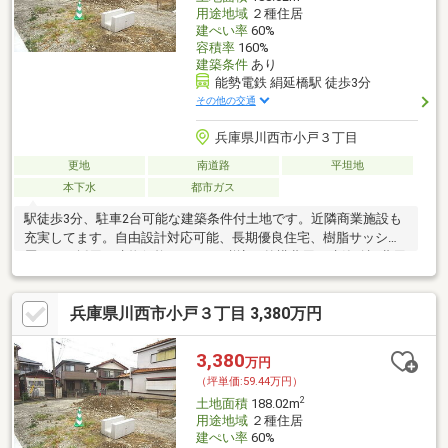
用途地域
２種住居
建ぺい率
60%
容積率
160%
建築条件
あり
能勢電鉄 絹延橋駅 徒歩3分
その他の交通
兵庫県川西市小戸３丁目
更地
南道路
平坦地
本下水
都市ガス
駅徒歩3分、駐車2台可能な建築条件付土地です。近隣商業施設も
充実してます。自由設計対応可能、長期優良住宅、樹脂サッシ複
層ガラス採用。建物価格2 200万円税込（外構費用、建築確認費用
含む）。
兵庫県川西市小戸３丁目 3,380万円
3,380
万円
（坪単価:59.44万円）
2
土地面積
188.02m
用途地域
２種住居
建ぺい率
60%