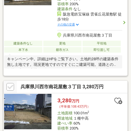
容積率
200%
建築条件
なし
阪急電鉄宝塚線 雲雀丘花屋敷駅 徒
歩18分
その他の交通
兵庫県川西市南花屋敷３丁目
建築条件なし
更地
平坦地
本下水
都市ガス
即引渡し可
キャンペーン中。詳細はHPをご覧下さい。土地約28坪の建築条件
無し土地です。現況更地ですのですぐにご建築可能。道路との高
低差が少ない土地。お好きなハウスメーカーにてご建築可能で
す。
兵庫県川西市南花屋敷３丁目 3,280万円
3,280
万円
（坪単価:108.43万円）
2
土地面積
100.01m
用途地域
１種中高
建ぺい率
60%
容積率
200%