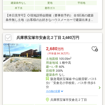
建築条件なし
更地
平坦地
本下水
都市ガス
【本日見学可】◇現地説明会開催（要事前予約） 全5区画の建築
条件無し土地（お客様のお好きなハウスメーカーで建築出来ま
す）「安倉北小学校」が徒歩6分、「安倉中学校」が徒歩14分。※
別途下水引込整備金要
兵庫県宝塚市安倉北２丁目 2,680万円
2,680
万円
（坪単価:84.36万円）
2
土地面積
105.05m
用途地域
１種中高
建ぺい率
60%
容積率
200%
建築条件
なし
阪急電鉄宝塚線 中山観音駅 バス5
分/「安倉北小学校前」バス停 停歩5
分
その他の交通
兵庫県宝塚市安倉北２丁目