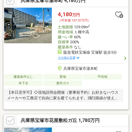
兵庫県宝塚市湯本町 4,180万円
4,180
万円
（坪単価:107.07万円）
2
土地面積
129.09m
用途地域
１種中高
建ぺい率
60%
容積率
200%
建築条件
なし
阪急電鉄宝塚線 宝塚駅 徒歩5分
その他の交通
兵庫県宝塚市湯本町
建築条件なし
更地
平坦地
本下水
都市ガス
【本日見学可】◇現地説明会開催（要事前予約）お好きなハウス
メーカーや工務店で自由に家を建てられます。2駅2路線が使える
好立地（阪急今津線・宝塚線「宝塚駅」徒歩5分、JR福知山線
「宝塚駅」徒歩6分）
兵庫県宝塚市花屋敷松ガ丘 1,780万円