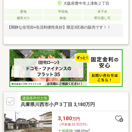
大阪府豊中市上津島２丁目
更地
平坦地
本下水
都市ガス
角地
即引渡し可
【閑静な住宅街×生活利便性良好】限定3区画の販売です！！
建築条件付土地
兵庫県川西市小戸３丁目 3,180万円
3,180
万円
（坪単価:55.92万円）
2
土地面積
188.02m