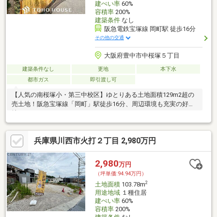
建ぺい率
60%
容積率
200%
建築条件
なし
阪急電鉄宝塚線 岡町駅 徒歩16分
その他の交通
大阪府豊中市中桜塚５丁目
建築条件なし
更地
本下水
都市ガス
即引渡し可
【人気の南桜塚小・第三中校区】ゆとりある土地面積129m2超の
売土地！阪急宝塚線「岡町」駅徒歩16分、周辺環境も充実の好立
地です！
兵庫県川西市火打２丁目 2,980万円
2,980
万円
（坪単価:94.94万円）
2
土地面積
103.78m
用途地域
１種住居
建ぺい率
60%
容積率
200%