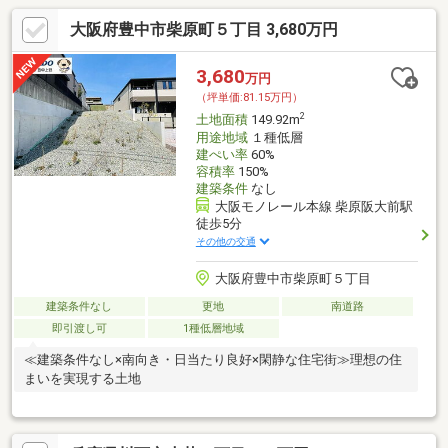
大阪府豊中市柴原町５丁目 3,680万円
3,680
万円
（坪単価:81.15万円）
2
土地面積
149.92m
用途地域
１種低層
建ぺい率
60%
容積率
150%
建築条件
なし
大阪モノレール本線 柴原阪大前駅
徒歩5分
その他の交通
大阪府豊中市柴原町５丁目
建築条件なし
更地
南道路
即引渡し可
1種低層地域
≪建築条件なし×南向き・日当たり良好×閑静な住宅街≫理想の住
まいを実現する土地