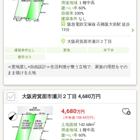
用途地域
１種中高
建ぺい率
60%
容積率
200%
建築条件
なし
阪急電鉄宝塚線 石橋阪大前駅 徒歩
13分
大阪府箕面市瀬川２丁目
建築条件なし
更地
本下水
都市ガス
≪更地渡し×自由設計≫生活利便が整う立地で、家族の理想をその
まま描ける土地
大阪府箕面市瀬川２丁目 4,680万円
4,680
万円
（坪単価:108.44万円）
2
土地面積
142.68m
用途地域
１種中高
建ぺい率
60%