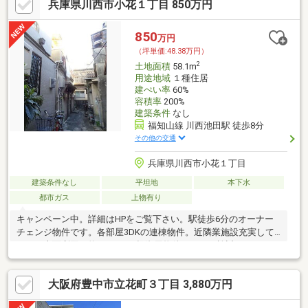
兵庫県川西市小花１丁目 850万円
850
万円
（坪単価:48.38万円）
2
土地面積
58.1m
用途地域
１種住居
建ぺい率
60%
容積率
200%
建築条件
なし
福知山線 川西池田駅 徒歩8分
その他の交通
兵庫県川西市小花１丁目
建築条件なし
平坦地
本下水
都市ガス
上物有り
キャンペーン中。詳細はHPをご覧下さい。駅徒歩6分のオーナー
チェンジ物件です。各部屋3DKの連棟物件。近隣業施設充実して
ます。表面利回り約12.91％、投資用物件としてご検討ください。
大阪府豊中市立花町３丁目 3,880万円