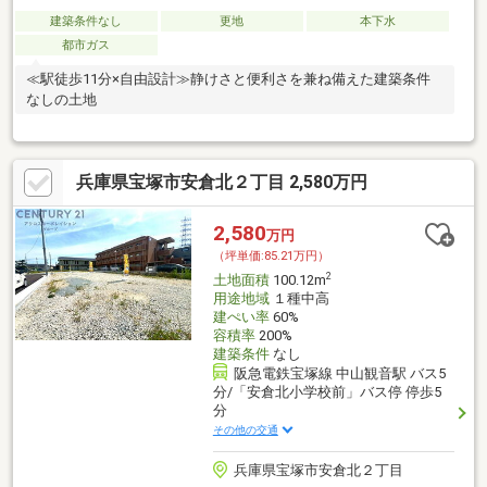
建築条件なし
更地
本下水
都市ガス
≪駅徒歩11分×自由設計≫静けさと便利さを兼ね備えた建築条件
なしの土地
兵庫県宝塚市安倉北２丁目 2,580万円
2,580
万円
（坪単価:85.21万円）
2
土地面積
100.12m
用途地域
１種中高
建ぺい率
60%
容積率
200%
建築条件
なし
阪急電鉄宝塚線 中山観音駅 バス5
分/「安倉北小学校前」バス停 停歩5
分
その他の交通
兵庫県宝塚市安倉北２丁目