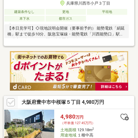
兵庫県川西市小戸３丁目
建築条件なし
更地
平坦地
本下水
都市ガス
【本日見学可】◇現地説明会開催（要事前予約） 能勢電鉄「絹延
橋」駅まで徒歩10分、阪急宝塚線・能勢電鉄「川西能勢口」駅ま
で徒歩16分と、2つの駅を徒歩圏内で使い分けることができま
す。
大阪府豊中市中桜塚５丁目 4,980万円
4,980
万円
（坪単価:127.45万円）
2
土地面積
129.18m
用途地域
１種中高