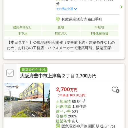
分
その他の交通
兵庫県宝塚市売布山手町
建築条件なし
更地
平坦地
本下水
都市ガス
1種低層地域
【本日見学可】◇現地説明会開催（要事前予約）建築条件なしの
ため、お好みの工務店・ハウスメーカーで建築可能。阪急宝塚本
線「売布神社」駅徒歩10分。近隣に公園・グラウンド等があり、
運動もしやすい環境です。
建築条件付土地
大阪府豊中市上津島２丁目 2,700万円
2,700
万円
（坪単価:103.98万円）
2
土地面積
85.84m
用途地域
１種住居
建ぺい率
60%
容積率
200%
建築条件
あり
阪急電鉄神戸線 園田駅 徒歩17分