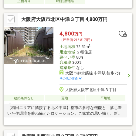
上物有り
1種低層地域
大阪府大阪市北区中津３丁目 4,800万円
4,800
万円
（坪単価:218.81万円）
2
土地面積
72.52m
用途地域
２種住居
建ぺい率
80%
容積率
300%
建築条件
なし
大阪市御堂筋線 中津駅 徒歩7分
その他の交通
大阪府大阪市北区中津３丁目
建築条件なし
更地
平坦地
【梅田エリアに隣接する北区中津】都市の多様な機能と、落ち着
いた住環境を兼ね備えたロケーション。ご家族の思い描く、新し
いライフスタイルのベースとなります。