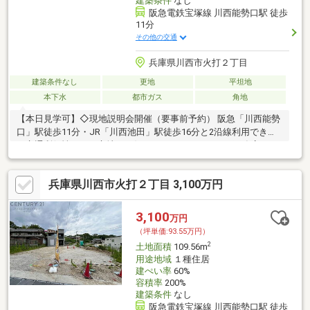
建築条件
なし
阪急電鉄宝塚線 川西能勢口駅 徒歩
11分
その他の交通
兵庫県川西市火打２丁目
建築条件なし
更地
平坦地
本下水
都市ガス
角地
【本日見学可】◇現地説明会開催（要事前予約） 阪急「川西能勢
口」駅徒歩11分・JR「川西池田」駅徒歩16分と2沿線利用でき高
い交通利便性のある立地。お好みのハウスメーカー・工務店にて
建築可能です。
兵庫県川西市火打２丁目 3,100万円
3,100
万円
（坪単価:93.55万円）
2
土地面積
109.56m
用途地域
１種住居
建ぺい率
60%
容積率
200%
建築条件
なし
阪急電鉄宝塚線 川西能勢口駅 徒歩