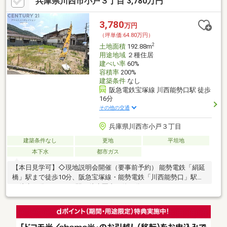
兵庫県川西市小戸３丁目 3,780万円
3,780
万円
（坪単価:64.80万円）
2
土地面積
192.88m
用途地域
２種住居
建ぺい率
60%
容積率
200%
建築条件
なし
阪急電鉄宝塚線 川西能勢口駅 徒歩
16分
その他の交通
兵庫県川西市小戸３丁目
建築条件なし
更地
平坦地
本下水
都市ガス
【本日見学可】◇現地説明会開催（要事前予約） 能勢電鉄「絹延
橋」駅まで徒歩10分、阪急宝塚線・能勢電鉄「川西能勢口」駅ま
で徒歩16分と、2つの駅を徒歩圏内で使い分けることができま
す。