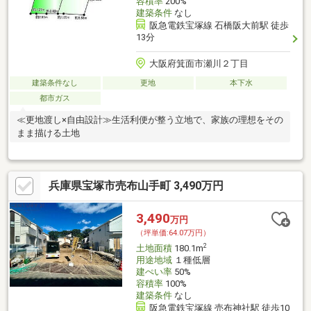
容積率
200%
建築条件
なし
阪急電鉄宝塚線 石橋阪大前駅 徒歩
13分
大阪府箕面市瀬川２丁目
建築条件なし
更地
本下水
都市ガス
≪更地渡し×自由設計≫生活利便が整う立地で、家族の理想をその
まま描ける土地
兵庫県宝塚市売布山手町 3,490万円
3,490
万円
（坪単価:64.07万円）
2
土地面積
180.1m
用途地域
１種低層
建ぺい率
50%
容積率
100%
建築条件
なし
阪急電鉄宝塚線 売布神社駅 徒歩10