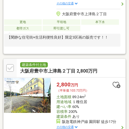
その他の交通
大阪府豊中市上津島２丁目
更地
平坦地
本下水
都市ガス
即引渡し可
【閑静な住宅街×生活利便性良好】限定3区画の販売です！！
建築条件付土地
大阪府豊中市上津島２丁目 2,800万円
2,800
万円
（坪単価:103.73万円）
2
土地面積
89.24m
用途地域
１種住居
建ぺい率
60%
容積率
200%
建築条件
あり
阪急電鉄神戸線 園田駅 徒歩17分
その他の交通