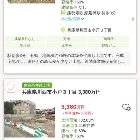
容積率
160%
建築条件
なし
能勢電鉄 絹延橋駅 徒歩3分
その他の交通
兵庫県川西市小戸３丁目
建築条件なし
更地
南道路
平坦地
本下水
都市ガス
駅徒歩3分、有効土地面積約35坪の建築条件無し土地です。完成
宅地渡し、道路との高低差が少ない土地。近隣商業施設充実して
ます。お好きなハウスメーカーにてご建築可能です。
建築条件付土地
兵庫県川西市小戸３丁目 3,380万円
3,380
万円
（坪単価:84.63万円）
2
土地面積
132.05m
用途地域
２種住居
建ぺい率
60%
容積率
160%