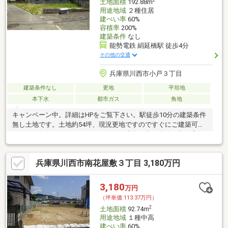
土地面積
192.88m
用途地域
２種住居
建ぺい率
60%
容積率
200%
建築条件
なし
能勢電鉄 絹延橋駅 徒歩4分
その他の交通
兵庫県川西市小戸３丁目
建築条件なし
更地
平坦地
本下水
都市ガス
角地
キャンペーン中。詳細はHPをご覧下さい。駅徒歩10分の建築条件
無し土地です。土地約54坪、現況更地ですのですぐにご建築可能
です。お好きなハウスメーカーにてご建築可能。道路の都の高低
差が少ない土地。
兵庫県川西市南花屋敷３丁目 3,180万円
3,180
万円
（坪単価:113.37万円）
2
土地面積
92.74m
用途地域
１種中高
建ぺい率
60%