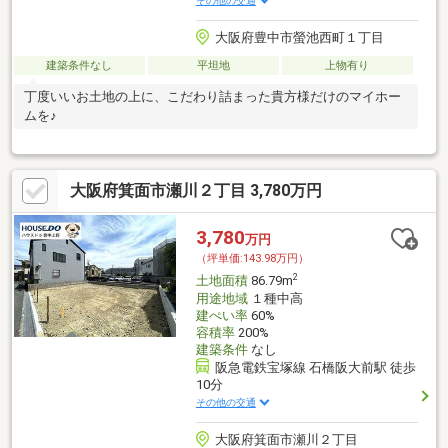
その他の交通
大阪府豊中市螢池西町１丁目
建築条件なし
平坦地
上物有り
丁度いいお土地の上に、こだわり詰まった貴方様だけのマイホー
ムを♪
大阪府箕面市瀬川２丁目 3,780万円
3,780
万円
（坪単価:143.98万円）
2
土地面積
86.79m
用途地域
１種中高
建ぺい率
60%
容積率
200%
建築条件
なし
阪急電鉄宝塚線 石橋阪大前駅 徒歩
10分
その他の交通
大阪府箕面市瀬川２丁目