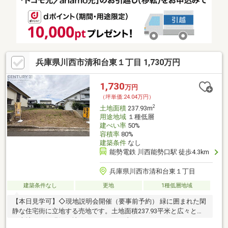
兵庫県川西市清和台東１丁目 1,730万円
1,730
万円
（坪単価:24.04万円）
2
土地面積
237.93m
用途地域
１種低層
建ぺい率
50%
容積率
80%
建築条件
なし
能勢電鉄 川西能勢口駅 徒歩4.3km
兵庫県川西市清和台東１丁目
建築条件なし
更地
1種低層地域
【本日見学可】◇現地説明会開催（要事前予約） 緑に囲まれた閑
静な住宅街に立地する売地です。土地面積237.93平米と広々とし
た売地です。現況更地につきすぐに工事できます。