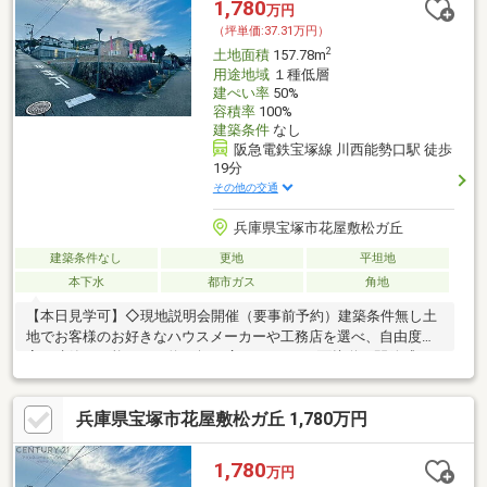
1,780
万円
（坪単価:37.31万円）
2
土地面積
157.78m
用途地域
１種低層
建ぺい率
50%
容積率
100%
建築条件
なし
阪急電鉄宝塚線 川西能勢口駅 徒歩
19分
その他の交通
兵庫県宝塚市花屋敷松ガ丘
建築条件なし
更地
平坦地
本下水
都市ガス
角地
【本日見学可】◇現地説明会開催（要事前予約）建築条件無し土
地でお客様のお好きなハウスメーカーや工務店を選べ、自由度の
高い建築が可能です。約47坪の広さがあり、2面接道で開放感が
あります。
兵庫県宝塚市花屋敷松ガ丘 1,780万円
1,780
万円