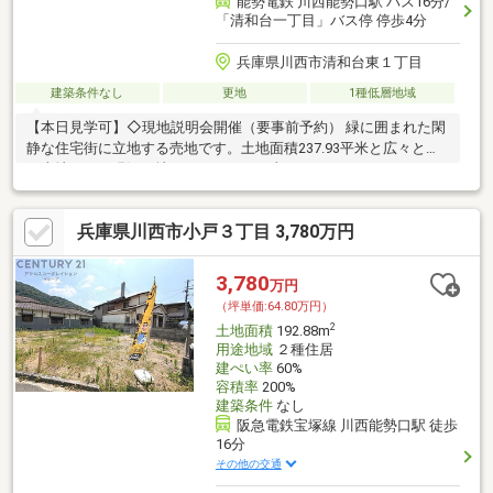
能勢電鉄 川西能勢口駅 バス16分/
「清和台一丁目」バス停 停歩4分
兵庫県川西市清和台東１丁目
建築条件なし
更地
1種低層地域
【本日見学可】◇現地説明会開催（要事前予約） 緑に囲まれた閑
静な住宅街に立地する売地です。土地面積237.93平米と広々とし
た売地です。現況更地につきすぐに工事できます。
兵庫県川西市小戸３丁目 3,780万円
3,780
万円
（坪単価:64.80万円）
2
土地面積
192.88m
用途地域
２種住居
建ぺい率
60%
容積率
200%
建築条件
なし
阪急電鉄宝塚線 川西能勢口駅 徒歩
16分
その他の交通