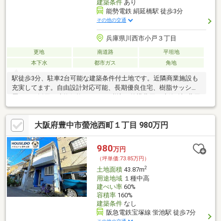
建築条件
あり
能勢電鉄 絹延橋駅 徒歩3分
その他の交通
兵庫県川西市小戸３丁目
更地
南道路
平坦地
本下水
都市ガス
角地
駅徒歩3分、駐車2台可能な建築条件付土地です。近隣商業施設も
充実してます。自由設計対応可能、長期優良住宅、樹脂サッシ複
層ガラス採用。建物価格2 200万円税込（外構費用、建築確認費用
含む）。
大阪府豊中市螢池西町１丁目 980万円
980
万円
（坪単価:73.85万円）
2
土地面積
43.87m
用途地域
１種中高
建ぺい率
60%
容積率
160%
建築条件
なし
阪急電鉄宝塚線 蛍池駅 徒歩7分