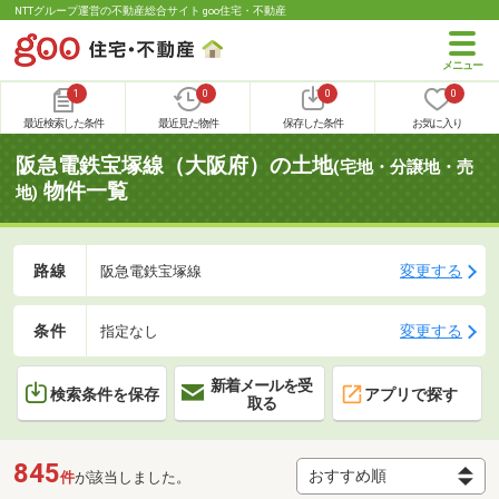
NTTグループ運営の不動産総合サイト goo住宅・不動産
1
0
0
0
最近検索した条件
最近見た物件
保存した条件
お気に入り
阪急電鉄宝塚線（大阪府）の土地
(宅地・分譲地・売
物件一覧
地)
路線
変更する
阪急電鉄宝塚線
条件
変更する
指定なし
新着メールを受
検索条件を保存
アプリで探す
取る
845
件
が該当しました。