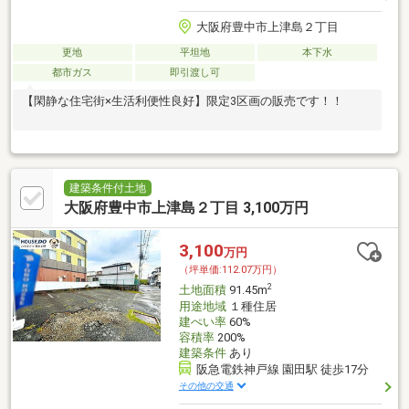
大阪府豊中市上津島２丁目
更地
平坦地
本下水
都市ガス
即引渡し可
【閑静な住宅街×生活利便性良好】限定3区画の販売です！！
建築条件付土地
大阪府豊中市上津島２丁目 3,100万円
3,100
万円
（坪単価:112.07万円）
2
土地面積
91.45m
用途地域
１種住居
建ぺい率
60%
容積率
200%
建築条件
あり
阪急電鉄神戸線 園田駅 徒歩17分
その他の交通