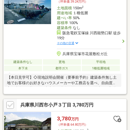
（坪単価:39.24万円）
2
土地面積
150m
用途地域
１種低層
建ぺい率
50%
容積率
100%
建築条件
なし
阪急電鉄宝塚線 川西能勢口駅 徒歩
19分
その他の交通
兵庫県宝塚市花屋敷松ガ丘
建築条件なし
更地
平坦地
本下水
都市ガス
1種低層地域
【本日見学可】◇現地説明会開催（要事前予約）建築条件無し土
地でお客様のお好きなハウスメーカーや工務店を選べ、自由度の
高い建築が可能です。南東向き道路に面しており、陽当りが期待
できます。
兵庫県川西市小戸３丁目 3,780万円
3,780
万円
（坪単価:64.80万円）
2