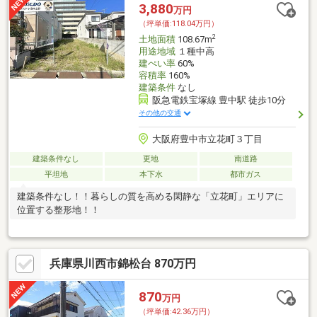
3,880
万円
（坪単価:118.04万円）
2
土地面積
108.67m
用途地域
１種中高
建ぺい率
60%
容積率
160%
建築条件
なし
阪急電鉄宝塚線 豊中駅 徒歩10分
その他の交通
大阪府豊中市立花町３丁目
建築条件なし
更地
南道路
平坦地
本下水
都市ガス
建築条件なし！！暮らしの質を高める閑静な「立花町」エリアに
位置する整形地！！
兵庫県川西市錦松台 870万円
870
万円
（坪単価:42.36万円）