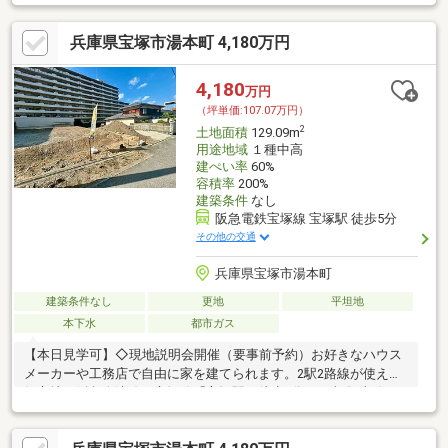
兵庫県宝塚市湯本町 4,180万円
4,180
万円
（坪単価:107.07万円）
2
土地面積
129.09m
用途地域
１種中高
建ぺい率
60%
容積率
200%
建築条件
なし
阪急電鉄宝塚線 宝塚駅 徒歩5分
その他の交通
兵庫県宝塚市湯本町
建築条件なし
更地
平坦地
本下水
都市ガス
【本日見学可】◇現地説明会開催（要事前予約）お好きなハウス
メーカーや工務店で自由に家を建てられます。2駅2路線が使える
好立地（阪急今津線・宝塚線「宝塚駅」徒歩5分、JR福知山線
「宝塚駅」徒歩6分）