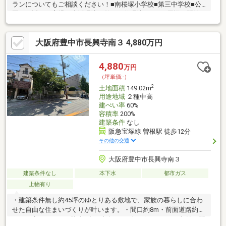
ランについてもご相談ください！■南桜塚小学校■第三中学校■公
園にも近く、育児や生活環境の整った住環境です！■周辺は閑静
な住宅街！■解体更地渡し【周辺施設】◆南桜塚小学校…約
280m◆第三中学校…約960m◆シェフカワカミ…約350m◆コー
大阪府豊中市長興寺南３ 4,880万円
プ…約490m◆セブンイレブン…約180m◆大塚公園…約30m
4,880
万円
（坪単価:-）
2
土地面積
149.02m
用途地域
２種中高
建ぺい率
60%
容積率
200%
建築条件
なし
阪急宝塚線 曽根駅 徒歩12分
その他の交通
大阪府豊中市長興寺南３
建築条件なし
本下水
都市ガス
上物有り
・建築条件無し約45坪のゆとりある敷地で、家族の暮らしに合わ
せた自由な住まいづくりが叶います。・間口約8m・前面道路約
11mの広さがあり、駐車2台や南向きリビング、たっぷり収納の間