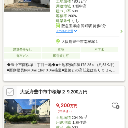
2
土地面積
180.32m
用途地域
１種中高
建ぺい率
60%
容積率
200%
建築条件
なし
阪急宝塚線 岡町駅 徒歩8分
その他の交通
大阪府豊中市南桜塚１
建築条件なし
更地
本下水
都市ガス
即引渡し可
◆豊中市南桜塚１丁目土地◆■土地有効面積178.25㎡（約53.9坪）
■西側幅員約4.0ｍに約10.0ｍ接道■道路との高低差はありません■
現況更地です■建築条件付きの土地販売ではありません。■お好き
なハウスメーカーや工務店にて建築可能です■収益物件用地とし
てもご検討いただけます■ハウスメーカー等ご紹介も可能です≪
大阪府豊中市中桜塚２ 9,200万円
周辺環境≫■豊中市立南桜塚小学校 約426ｍ■豊中市立第三中学
校 約1484ｍ■コープこうべ コープ桜塚 約302ｍ■サンディ豊中
桜塚店 約379ｍ日住サービス千里中央店の阿部までお気軽にお
9,200
万円
問い合わせください
（坪単価:-）
2
土地面積
204.96m
用途地域
１種住居
建ぺい率
60%