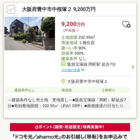
00～19：00※上記時間はお電話が繋がりやすくなっておりま
大阪府豊中市中桜塚２ 9,200万円
す。・リフォーム担当、ローン担当が居ておりますので、何でも
気軽にご相談いただけます！・その他、弊社独自の物件管理シス
テム「Willing-Navi」で、お客様にぴったりの物件のご紹介が可能
9,200
万円
です！
（坪単価:-）
2
土地面積
202.95m
用途地域
１種住居
建ぺい率
80%
容積率
300%
建築条件
なし
阪急宝塚線 岡町駅 徒歩7分
その他の交通
大阪府豊中市中桜塚２
建築条件なし
南道路
上物有り
～建築条件なし売土地 更地渡し～■阪急宝塚線「岡町」駅徒歩7
分■有効敷地面積：202.95㎡（約61.39坪）■南側接道の日当たりの
良い土地です。■建物解体更地渡し■お好きなハウスメーカーで建
築可能です。＼周辺施設／・桜塚小学校・・・徒歩7分（560
ｍ）・第三中学校・・・徒歩10分（800ｍ）・ライフ岡町
店・・・徒歩4分（320ｍ）・コープ桜塚・・・徒歩7分（560
ｍ）・大門公園・・・徒歩4分（320ｍ）・大塚公園・・・徒歩7