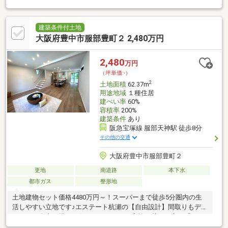
能・都市ガス対応▼周辺環境・スーパー「ライフ岡町店」徒歩4分
(約270m)※容積率は前面道路幅員(m)×4／10×100％に制限※敷地の
一部は建ぺい率80%・容積率300%※宅地造成等工事規制区域(各都
建築条件付土地
道府県知事へ「許可」等の申請が必要となる場合有)■ ご希望の住
大阪府豊中市服部豊町２ 2,480万円
まい探しをお手伝いします ━━━━━・・・物件の詳細・ご相談
はお気軽にお問い合わせください。
2,480
万円
（坪単価:-）
2
土地面積
62.37m
用途地域
１種住居
建ぺい率
60%
容積率
200%
建築条件
あり
阪急宝塚線 服部天神駅 徒歩8分
その他の交通
大阪府豊中市服部豊町２
更地
南道路
本下水
都市ガス
整形地
土地建物セット価格4480万円～！スーパーまで徒歩5分圏内の生
活しやすい立地です♪エステート杭瀬の【自由設計】間取りもデザ
インも、自由に描ける住まいづくり。ご家族の暮らし方や「こん
な家に住みたい」という想いを丁寧にヒアリングしながら、理想