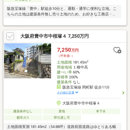
阪急宝塚線「豊中」駅徒歩10分と、通勤・通学に便利な立地。こ
ちらの土地は建築条件無し売り土地のため、お好きな工務店・ハ
ウスメーカーにて建築していただけます。現況更地のため、解体
費用なども掛かりません。お気軽にお問い合わせください！～弊
社に設計もご相談下さい～弊社では設計士とコーディネーターに
大阪府豊中市中桜塚４ 7,250万円
よる打ち合わせを重ね安全性や品質とデザインが両立した、お客
様の「自分スタイル」をカタチに致します。※専用通路部分は掘
削及び通行同意取得済み※建築の際、隣地所有者通路部分を含め
7,250
万円
建築確認の取得必須。(覚書にて承認済)
（坪単価:-）
2
土地面積
181.45m
用途地域
１種中高
建ぺい率
60%
容積率
200%
建築条件
なし
阪急宝塚線 岡町駅 徒歩11分
その他の交通
大阪府豊中市中桜塚４
建築条件なし
更地
本下水
都市ガス
即引渡し可
土地面積実測 181.45m2（54.88坪）道路前面道路はゆとりある幅