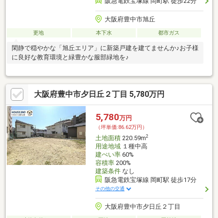
阪急電鉄宝塚線 岡町駅 徒歩22分
大阪府豊中市旭丘
更地
本下水
都市ガス
閑静で穏やかな「旭丘エリア」に新築戸建を建てませんか♪お子様
に良好な教育環境と緑豊かな服部緑地を♪
大阪府豊中市夕日丘２丁目 5,780万円
5,780
万円
（坪単価:86.62万円）
2
土地面積
220.59m
用途地域
１種中高
建ぺい率
60%
容積率
200%
建築条件
なし
阪急電鉄宝塚線 岡町駅 徒歩17分
その他の交通
大阪府豊中市夕日丘２丁目