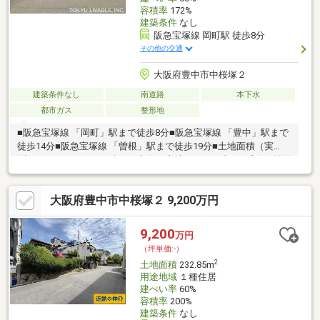
容積率
172%
建築条件
なし
阪急宝塚線 岡町駅 徒歩8分
その他の交通
大阪府豊中市中桜塚２
建築条件なし
南道路
本下水
都市ガス
整形地
■阪急宝塚線 「岡町」駅まで徒歩8分■阪急宝塚線 「豊中」駅まで
徒歩14分■阪急宝塚線 「曽根」駅まで徒歩19分■土地面積（実
測）：204.96㎡（62.00坪）■南向き土地のため日当たり良好■前面
道路との高低差なし■間口10.89ｍの整形地■現況古家あり（解体
更地渡し）駅までフラットな道のりで、通勤・通学に便利な立地
大阪府豊中市中桜塚２ 9,200万円
です。現地周辺は閑静な住宅地が広がっています。駅前の賑わい
と閑静な暮らしを両方を享受できる立地です。《担当者より一
言》些細なことでも構いませんので、気になる点などございまし
9,200
万円
たらいつでもお気軽にお問合せください。お待ちしております。
（坪単価:-）
2
土地面積
232.85m
用途地域
１種住居
建ぺい率
60%
容積率
200%
建築条件
なし