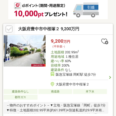
分（560ｍ）東証上場のウィルで安心取引！キッズスペース有！
オンライン相談対応！平日特典！北摂・阪神間の物件はほぼ全て
ご紹介可能！
大阪府豊中市中桜塚２ 9,200万円
9,200
万円
（坪単価:-）
2
土地面積
202.95m
用途地域
１種住居
建ぺい率
60%
容積率
200%
建築条件
なし
阪急宝塚線 岡町駅 徒歩7分
大阪府豊中市中桜塚２
建築条件なし
南道路
本下水
都市ガス
－物件のおすすめポイント－▼立地・阪急宝塚線「岡町」徒歩7分
▼特徴・土地面積202.95平米(約61.39坪)※別途私道約29.9平米有・
建築条件付宅地販売ではありません・お好きな建築会社を選択可