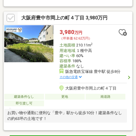
大阪府豊中市岡上の町４丁目 3,980万円
3,980
万円
（坪単価:62.62万円）
2
土地面積
210.11m
用途地域
１種中高
建ぺい率
60%
容積率
188%
建築条件
なし
阪急電鉄宝塚線 豊中駅 徒歩8分
その他の交通
大阪府豊中市岡上の町４丁目
建築条件なし
更地
南道路
即引渡し可
お買い物や通勤に便利な「豊中」駅から徒歩10分！建築条件なし
の約63坪の土地です！