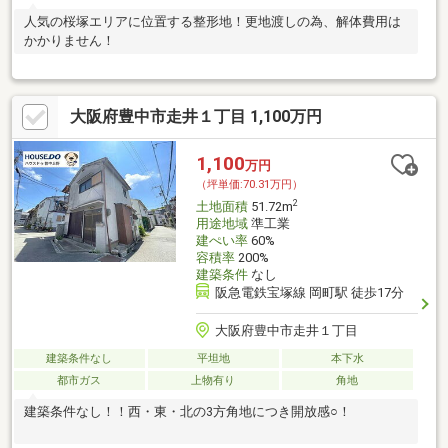
人気の桜塚エリアに位置する整形地！更地渡しの為、解体費用は
かかりません！
大阪府豊中市走井１丁目 1,100万円
1,100
万円
（坪単価:70.31万円）
2
土地面積
51.72m
用途地域
準工業
建ぺい率
60%
容積率
200%
建築条件
なし
阪急電鉄宝塚線 岡町駅 徒歩17分
大阪府豊中市走井１丁目
建築条件なし
平坦地
本下水
都市ガス
上物有り
角地
建築条件なし！！西・東・北の3方角地につき開放感○！