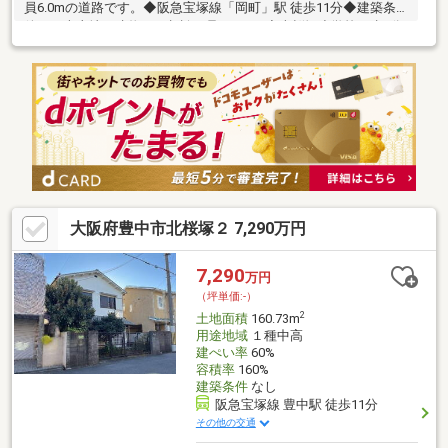
員6.0mの道路です。◆阪急宝塚線「岡町」駅 徒歩11分◆建築条
件なし売土地 建物のご相談も承ります♪◆南桜塚小学校 歩5分
◆第三中学校 歩12分～特徴～◆公園、スーパー、保育園が徒歩
10分圏内にあるので子育て世帯にもうれしい住環境～周辺施設～
◆サンディ豊中桜塚店 歩7分◆コープ桜塚 歩8分◆中桜塚ひだ
まり保育園 歩4分◆医療法人真正会真正会病院 歩6分◆ホーム
センターコーナン豊中夕日丘店 歩11分◆大曽公園 歩11分◆豊
中市役所 歩5分
大阪府豊中市北桜塚２ 7,290万円
7,290
万円
（坪単価:-）
2
土地面積
160.73m
用途地域
１種中高
建ぺい率
60%
容積率
160%
建築条件
なし
阪急宝塚線 豊中駅 徒歩11分
その他の交通