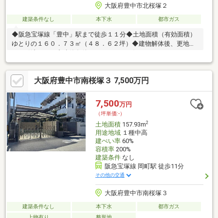
大阪府豊中市北桜塚２
建築条件なし
本下水
都市ガス
◆阪急宝塚線「豊中」駅まで徒歩１１分◆土地面積（有効面積）
ゆとりの１６０．７３㎡（４８．６２坪）◆建物解体後、更地で
のお引渡しです◆建築条件なしにつき、お好きなハウスメーカ
ー・工務店にて建築できます◆北側接道のため、南側に居住スペ
ースを確保できます◆プライバシーに配慮されたお庭の設置も可
大阪府豊中市南桜塚３ 7,500万円
能です◆周辺は既に建物が建っているため、現地にて実際の住環
境を確認できます◆建ぺい率６０％、容積率１６０％◆公営水
道、公共下水、都市ガスが利用可能～周辺環境～・豊中市立桜塚
7,500
万円
小学校まで２９０ｍ（徒歩４分）・豊中市立第三中学校まで６４
（坪単価:-）
０ｍ（徒歩８分）・ライフ豊中店まで６８０ｍ（徒歩９分）
2
土地面積
157.93m
用途地域
１種中高
建ぺい率
60%
容積率
200%
建築条件
なし
阪急宝塚線 岡町駅 徒歩11分
その他の交通
大阪府豊中市南桜塚３
建築条件なし
本下水
都市ガス
上物有り
整形地