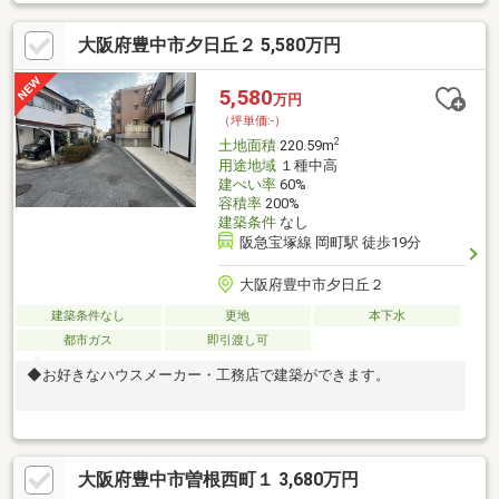
です！◆現況：更地◆閑静な住宅街
大阪府豊中市夕日丘２ 5,580万円
5,580
万円
（坪単価:-）
2
土地面積
220.59m
用途地域
１種中高
建ぺい率
60%
容積率
200%
建築条件
なし
阪急宝塚線 岡町駅 徒歩19分
大阪府豊中市夕日丘２
建築条件なし
更地
本下水
都市ガス
即引渡し可
◆お好きなハウスメーカー・工務店で建築ができます。
大阪府豊中市曽根西町１ 3,680万円