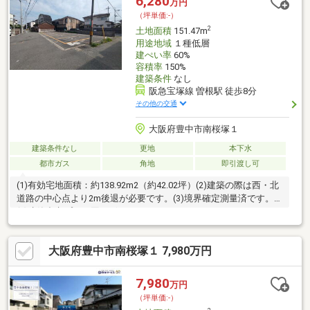
6,280
万円
談はお気軽にお問い合わせください。
（坪単価:-）
2
土地面積
151.47m
用途地域
１種低層
建ぺい率
60%
容積率
150%
建築条件
なし
阪急宝塚線 曽根駅 徒歩8分
その他の交通
大阪府豊中市南桜塚１
建築条件なし
更地
本下水
都市ガス
角地
即引渡し可
(1)有効宅地面積：約138.92m2（約42.02坪）(2)建築の際は西・北
道路の中心点より2m後退が必要です。(3)境界確定測量済です。
(4)建築参考プラン図ございます。
大阪府豊中市南桜塚１ 7,980万円
7,980
万円
（坪単価:-）