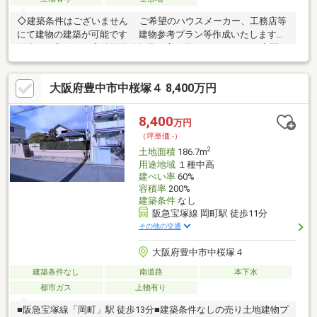
◇建築条件はございません ご希望のハウスメーカー、工務店等
にて建物の建築が可能です 建物参考プラン等作成いたします◆
陽当たり良好です◇前面道路幅員は広々約6.0ｍございます◆間口
はゆったり約8.0ｍございます◇整形地です◆道路との高低差の少
ないお土地です◇緑豊かな閑静な住宅街です◆近隣にはスーパ
大阪府豊中市中桜塚４ 8,400万円
ー・コンビニ等買物施設の揃う便利な住環境です◇南桜塚小学校
まで約150ｍ（徒歩2分）◆第三中学校まで約850ｍ（徒歩11分）
◇コープ桜塚まで約320ｍ（徒歩4分）◆詳細は物件担当者までお
8,400
万円
気軽にお問合ください◇皆様からのお問合を心よりお待ちしてお
（坪単価:-）
ります
2
土地面積
186.7m
用途地域
１種中高
建ぺい率
60%
容積率
200%
建築条件
なし
阪急宝塚線 岡町駅 徒歩11分
その他の交通
大阪府豊中市中桜塚４
建築条件なし
南道路
本下水
都市ガス
上物有り
■阪急宝塚線「岡町」駅 徒歩13分■建築条件なしの売り土地建物プ