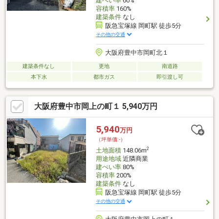
建ぺい率
60%
容積率
160%
建築条件
なし
阪急宝塚線 岡町駅 徒歩5分
その他の交通
大阪府豊中市岡町北１
建築条件なし
更地
南道路
本下水
都市ガス
即引渡し可
大阪府豊中市岡上の町１ 5,940万円
5,940
万円
（坪単価:-）
2
土地面積
148.06m
用途地域
近隣商業
建ぺい率
80%
容積率
200%
建築条件
なし
阪急宝塚線 岡町駅 徒歩5分
その他の交通