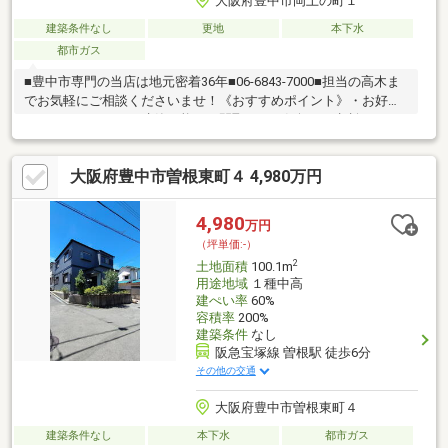
大阪府豊中市岡上の町１
建築条件なし
更地
本下水
都市ガス
■豊中市専門の当店は地元密着36年■06-6843-7000■担当の高木ま
でお気軽にご相談くださいませ！《おすすめポイント》・お好き
なハウスメーカーで建築可能！・間取りもお気軽にご相談くださ
い！・周辺環境は閑静な住宅街です！・近隣に買物施設が充
実！・桜塚小学校、第３中学校
大阪府豊中市曽根東町４ 4,980万円
4,980
万円
（坪単価:-）
2
土地面積
100.1m
用途地域
１種中高
建ぺい率
60%
容積率
200%
建築条件
なし
阪急宝塚線 曽根駅 徒歩6分
その他の交通
大阪府豊中市曽根東町４
建築条件なし
本下水
都市ガス