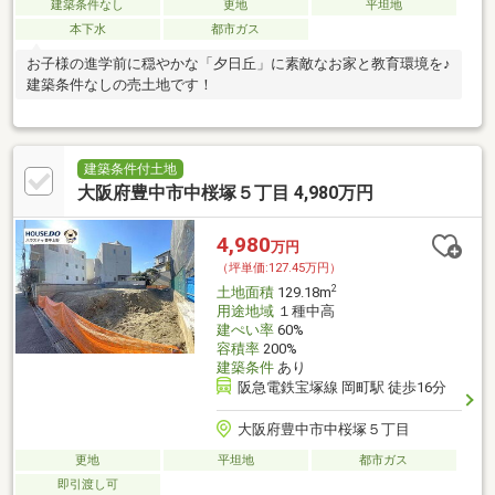
建築条件なし
更地
平坦地
本下水
都市ガス
お子様の進学前に穏やかな「夕日丘」に素敵なお家と教育環境を♪
建築条件なしの売土地です！
建築条件付土地
大阪府豊中市中桜塚５丁目 4,980万円
4,980
万円
（坪単価:127.45万円）
2
土地面積
129.18m
用途地域
１種中高
建ぺい率
60%
容積率
200%
建築条件
あり
阪急電鉄宝塚線 岡町駅 徒歩16分
大阪府豊中市中桜塚５丁目
更地
平坦地
都市ガス
即引渡し可