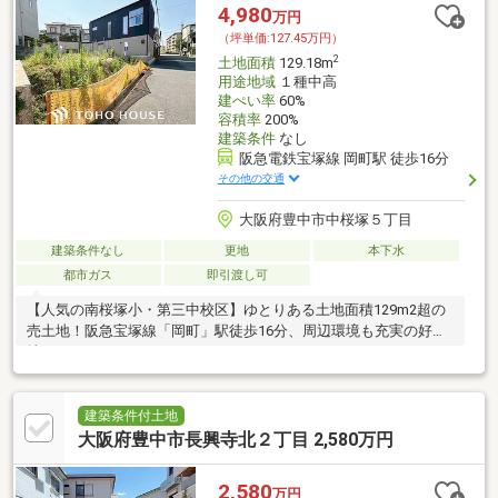
4,980
万円
（坪単価:127.45万円）
2
土地面積
129.18m
用途地域
１種中高
建ぺい率
60%
容積率
200%
建築条件
なし
阪急電鉄宝塚線 岡町駅 徒歩16分
その他の交通
大阪府豊中市中桜塚５丁目
建築条件なし
更地
本下水
都市ガス
即引渡し可
【人気の南桜塚小・第三中校区】ゆとりある土地面積129m2超の
売土地！阪急宝塚線「岡町」駅徒歩16分、周辺環境も充実の好立
地です！
建築条件付土地
大阪府豊中市長興寺北２丁目 2,580万円
2,580
万円