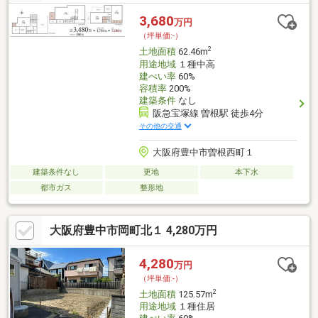
3,680
万円
（坪単価:-）
2
土地面積
62.46m
用途地域
１種中高
建ぺい率
60%
容積率
200%
建築条件
なし
阪急宝塚線 曽根駅 徒歩4分
その他の交通
大阪府豊中市曽根西町１
建築条件なし
更地
本下水
都市ガス
整形地
大阪府豊中市岡町北１ 4,280万円
4,280
万円
（坪単価:-）
2
土地面積
125.57m
用途地域
１種住居