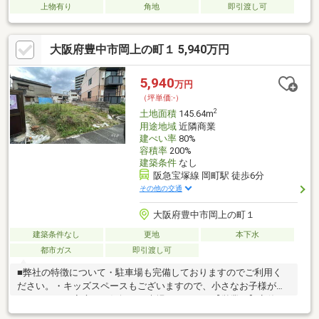
上物有り
角地
即引渡し可
大阪府豊中市岡上の町１ 5,940万円
5,940
万円
（坪単価:-）
2
土地面積
145.64m
用途地域
近隣商業
建ぺい率
80%
容積率
200%
建築条件
なし
阪急宝塚線 岡町駅 徒歩6分
その他の交通
大阪府豊中市岡上の町１
建築条件なし
更地
本下水
都市ガス
即引渡し可
■弊社の特徴について・駐車場も完備しておりますのでご利用く
ださい。・キッズスペースもございますので、小さなお子様がい
らっしゃるご家庭もお気軽のご来場ください！【営業日】定休日
はございません。水曜日も営業しております。【営業時間】10：