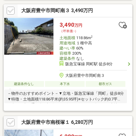
をかたちにする新築住宅をご提案します！明るく開放的なLDKや
大阪府豊中市岡町南３ 3,490万円
家事がしやすい動線、たっぷり収納や趣味のスペースなども思い
のまま。土地やご予算に合わせて無理のないプランをご用意し、
打合せを重ねながら一緒に楽しく家づくりを進めていきます。
3,490
万円
（坪単価:-）
2
土地面積
118.86m
用途地域
１種中高
建ぺい率
60%
容積率
200%
建築条件
なし
阪急宝塚線 岡町駅 徒歩8分
大阪府豊中市岡町南３
建築条件なし
本下水
都市ガス
－物件のおすすめポイント－▼立地・阪急宝塚線「岡町」徒歩8分
▼特徴・土地面積118.86平米(約35.95坪)※セットバック約0.7平米
を含む・車や通行人の視線などが気になりにくい奥まった土地・
建築条件付宅地販売ではありません▼周辺環境・豊中宝山郵便局
徒歩4分(約320m)・豊中市立原田小学校 徒歩8分(約630m)・ファ
大阪府豊中市南桜塚１ 6,280万円
ミリーマート豊中岡町北店 徒歩3分(約220m)※容積率は前面道路幅
員により160％に制限※宅地造成及び特定盛土等規制法■ ご希望の
住まい探しをお手伝いします ━━━━━・・・物件の詳細・ご相