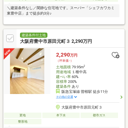
＼建築条件なし／閑静な住宅地です。スーパー「シェフカワカミ
東豊中店」まで徒歩約3分♪
建築条件付土地
大阪府豊中市原田元町３ 2,290万円
2,290
万円
（坪単価:-）
2
土地面積
79.95m
用途地域
１種中高
建ぺい率
60%
容積率
200%
建築条件
あり
阪急宝塚線 曽根駅 徒歩11分
その他の交通
大阪府豊中市原田元町３
更地
本下水
都市ガス
整形地