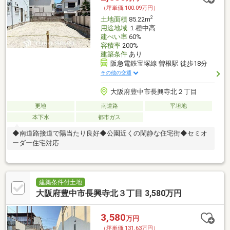
（坪単価:100.09万円）
2
土地面積
85.22m
用途地域
１種中高
建ぺい率
60%
容積率
200%
建築条件
あり
阪急電鉄宝塚線 曽根駅 徒歩18分
その他の交通
大阪府豊中市長興寺北２丁目
更地
南道路
平坦地
本下水
都市ガス
◆南道路接道で陽当たり良好◆公園近くの閑静な住宅街◆セミオ
ーダー住宅対応
建築条件付土地
大阪府豊中市長興寺北３丁目 3,580万円
3,580
万円
（坪単価:131.63万円）