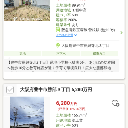
2
土地面積
89.91m
用途地域
１種中高
建ぺい率
60%
容積率
200%
建築条件
あり
阪急電鉄宝塚線 曽根駅 徒歩19分
その他の交通
大阪府豊中市長興寺北３丁目
更地
本下水
都市ガス
【豊中市長興寺北3丁目】緑地小学校へ徒歩5分、あけぼの幼稚園
へ徒歩10分と教育施設が近く子育て環境良好！広大な服部緑地へ
も徒歩約7分。豊かな自然と閑静な街並みが調和する約27坪の現
況更地です。
大阪府豊中市勝部３丁目 6,280万円
6,280
万円
（坪単価:125.26万円）
2
土地面積
165.74m
用途地域
準工業
建ぺい率
60%