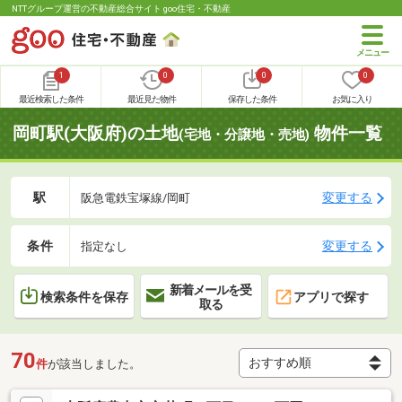
NTTグループ運営の不動産総合サイト goo住宅・不動産
1
0
0
0
最近検索した条件
最近見た物件
保存した条件
お気に入り
岡町駅(大阪府)の土地
物件一覧
(宅地・分譲地・売地)
駅
変更する
阪急電鉄宝塚線/岡町
条件
変更する
指定なし
新着メールを受
検索条件を保存
アプリで探す
取る
70
件
が該当しました。