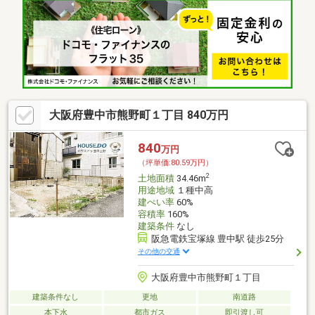
大阪府豊中市熊野町１丁目 840万円
840
万円
（坪単価:80.59万円）
2
土地面積
34.46m
用途地域
１種中高
建ぺい率
60%
容積率
160%
建築条件
なし
阪急電鉄宝塚線 豊中駅 徒歩25分
その他の交通
大阪府豊中市熊野町１丁目
建築条件なし
更地
南道路
本下水
都市ガス
即引渡し可