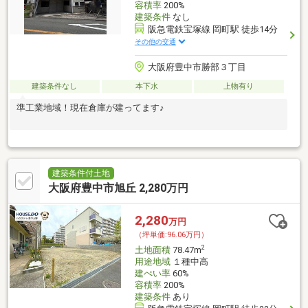
容積率
200%
建築条件
なし
阪急電鉄宝塚線 岡町駅 徒歩14分
その他の交通
大阪府豊中市勝部３丁目
建築条件なし
本下水
上物有り
準工業地域！現在倉庫が建ってます♪
建築条件付土地
大阪府豊中市旭丘 2,280万円
2,280
万円
（坪単価:96.06万円）
2
土地面積
78.47m
用途地域
１種中高
建ぺい率
60%
容積率
200%
建築条件
あり