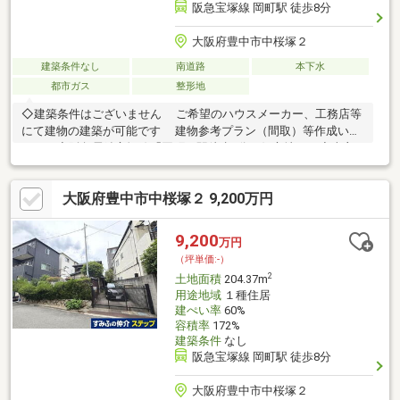
阪急宝塚線 岡町駅 徒歩8分
大阪府豊中市中桜塚２
建築条件なし
南道路
本下水
都市ガス
整形地
◇建築条件はございません ご希望のハウスメーカー、工務店等
にて建物の建築が可能です 建物参考プラン（間取）等作成いた
します◆阪急電鉄宝塚線「岡町」駅徒歩8分の好立地です◇売主
様にて解体更地のうえお引渡しいたします 残代金決済後、即建
築可能です◆接道間口はゆったり約10.8ｍございます◇前面道路
大阪府豊中市中桜塚２ 9,200万円
の現況幅員は約4.4ｍございます◆小・中学校が徒歩10分圏内に揃
う通学便利な立地です◇スーパー・コンビニ等買物施設が徒歩5
分圏内に揃う生活便利な立地です◆詳細は物件担当者までお気軽
9,200
万円
にお問合ください◇皆様からのお問合を心よりお待ちしておりま
（坪単価:-）
す
2
土地面積
204.37m
用途地域
１種住居
建ぺい率
60%
容積率
172%
建築条件
なし
阪急宝塚線 岡町駅 徒歩8分
大阪府豊中市中桜塚２