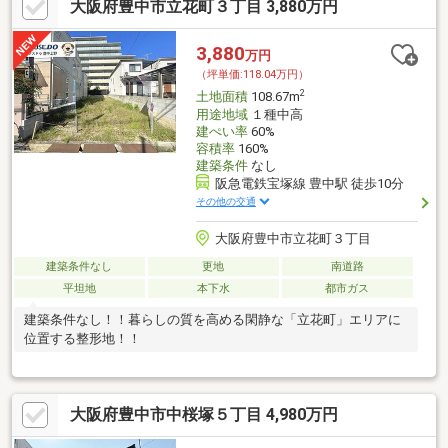
大阪府豊中市立花町３丁目 3,880万円
3,880
万円
（坪単価:118.04万円）
2
土地面積
108.67m
用途地域
１種中高
建ぺい率
60%
容積率
160%
建築条件
なし
阪急電鉄宝塚線 豊中駅 徒歩10分
その他の交通
大阪府豊中市立花町３丁目
建築条件なし
更地
南道路
平坦地
本下水
都市ガス
建築条件なし！！暮らしの質を高める閑静な「立花町」エリアに
位置する整形地！！
大阪府豊中市中桜塚５丁目 4,980万円