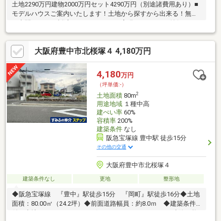
土地2290万円建物2000万円セット4290万円（別途諸費用あり）■
モデルハウスご案内いたします！土地から探すから出来る！無駄
な中間コストを削減することにより、実現しました。■納得いく
までこだわった良質な新築戸建てをローコストで建築可能〇プラ
ン変更何度も可能です。お客様に寄り添い、後悔のない家づくり
大阪府豊中市北桜塚４ 4,180万円
のお手伝いを全力でサポートいたします。〇キッチンや窓、扉等
の住宅設備仕様は、２つのベースからお選びいただけます。〇
CADを使った実写に近い外観および内観パースを作成いたしま
4,180
万円
す。■ネット掲載不可物件等、土地情報ございます！ぜひ一度お
（坪単価:-）
問い合わせください。
2
土地面積
80m
用途地域
１種中高
建ぺい率
60%
容積率
200%
建築条件
なし
阪急宝塚線 豊中駅 徒歩15分
その他の交通
大阪府豊中市北桜塚４
建築条件なし
更地
整形地
◆阪急宝塚線 『豊中』駅徒歩15分 『岡町』駅徒歩16分◆土地
面積：80.00㎡（24.2坪）◆前面道路幅員：約8.0ｍ ◆建築条件
付き土地ではありません お好きなハウスメーカーにて建築可能