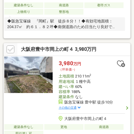
建築条件なし
南道路
都市ガス
上物有り
整形地
◆阪急宝塚線 『岡町』駅 徒歩８分！！◆有効宅地面積：
204.37㎡ 約６１．８２坪◆南側道路のため日当たり良好で
す！！
大阪府豊中市岡上の町４ 3,980万円
3,980
万円
（坪単価:-）
2
土地面積
210.11m
用途地域
１種中高
建ぺい率
60%
容積率
188%
建築条件
なし
阪急宝塚線 豊中駅 徒歩10分
その他の交通
大阪府豊中市岡上の町４
建築条件なし
更地
南道路
即引渡し可