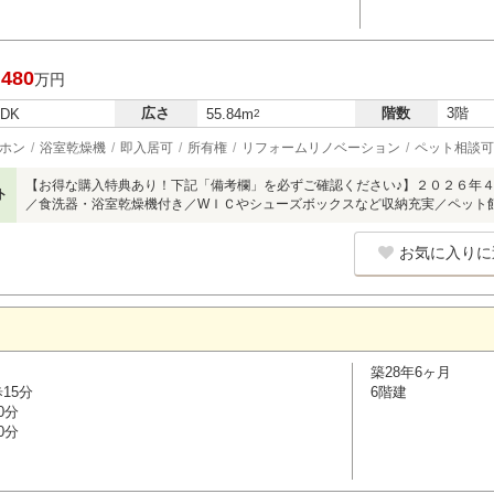
,480
万円
広さ
階数
3階
LDK
55.84m
2
ホン
浴室乾燥機
即入居可
所有権
リフォームリノベーション
ペット相談可
【お得な購入特典あり！下記「備考欄」を必ずご確認ください♪】２０２６年
ト
／食洗器・浴室乾燥機付き／WＩＣやシューズボックスなど収納充実／ペット
お気に入りに
築28年6ヶ月
15分
6階建
0分
0分