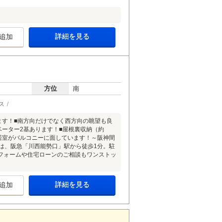
詳細を見る
追加
方位
南
ス
ます！■南方向だけでなく西方向の眺望も良
ベーター2基あります！■屋根裏収納（約
各居室がバルコニーに面しています！～阪神間
は、阪急「川西能勢口」駅から徒歩1分。駐
フォームや住宅ローンのご相談もワンストッ
詳細を見る
追加