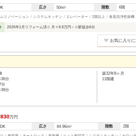
広さ
階数
6階
DK
50m
2
ムリノベーション
システムキッチン
エレベーター
2階以上
食器洗浄乾燥機
ト
2026年1月リフォーム済☆ 月々9.8万円～☆駅徒歩6分
お気に入りに
３
築32年8ヶ月
36分
11階建
7分
38分
,830
万円
広さ
階数
2階
LDK
84.96m
2
り
角部屋
オートロック
所有権
ペット相談可
システムキッチン
カウン