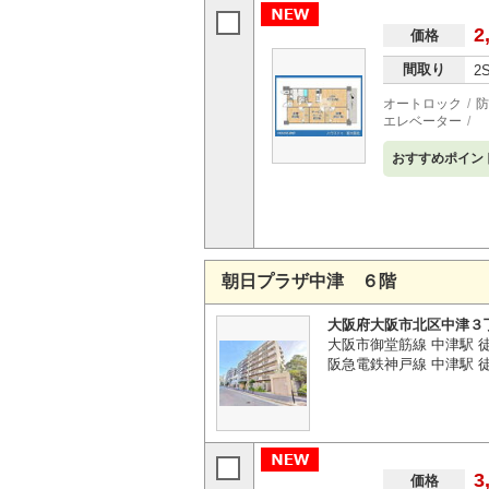
2
価格
間取り
2
オートロック
防
エレベーター
おすすめポイン
朝日プラザ中津 ６階
大阪府大阪市北区中津３
大阪市御堂筋線 中津駅 
阪急電鉄神戸線 中津駅 
3
価格