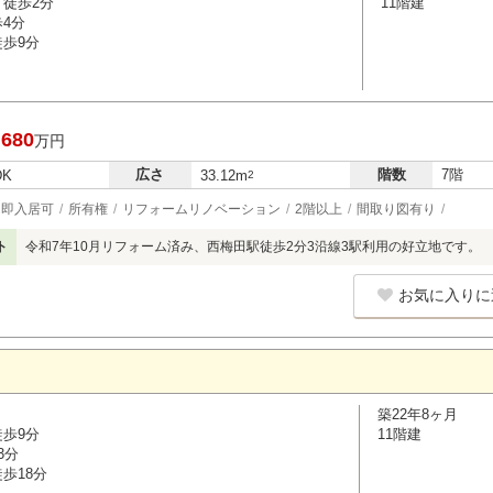
 徒歩2分
11階建
歩4分
徒歩9分
,680
万円
広さ
階数
7階
DK
33.12m
2
即入居可
所有権
リフォームリノベーション
2階以上
間取り図有り
ト
令和7年10月リフォーム済み、西梅田駅徒歩2分3沿線3駅利用の好立地です。
お気に入りに
築22年8ヶ月
徒歩9分
11階建
3分
歩18分