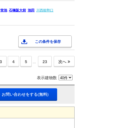
蛍池
石橋阪大前
池田
川西能勢口
この条件を保存
3
4
5
23
次へ
…
表示建物数
・お問い合わせをする(無料)