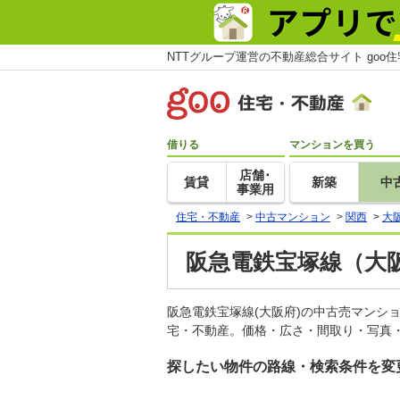
NTTグループ運営の不動産総合サイト goo
借りる
マンションを買う
店舗･
賃貸
新築
中
事業用
住宅・不動産
>
中古マンション
>
関西
>
大
阪急電鉄宝塚線（大
阪急電鉄宝塚線(大阪府)の中古売マンシ
宅・不動産。価格・広さ・間取り・写真・
探したい物件の路線・検索条件を変