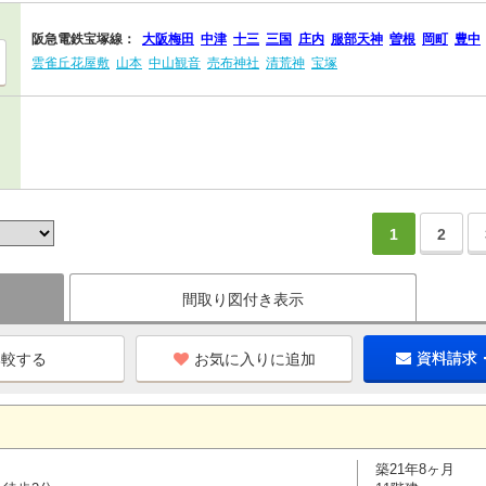
阪急電鉄宝塚線：
大阪梅田
中津
十三
三国
庄内
服部天神
曽根
岡町
豊中
雲雀丘花屋敷
山本
中山観音
売布神社
清荒神
宝塚
1
2
間取り図付き表示
お気に入りに追加
資料請求
築21年8ヶ月