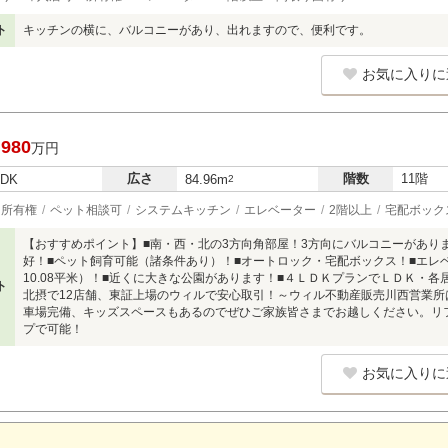
ト
キッチンの横に、バルコニーがあり、出れますので、便利です。
お気に入りに
,980
万円
広さ
階数
11階
LDK
84.96m
2
所有権
ペット相談可
システムキッチン
エレベーター
2階以上
宅配ボック
【おすすめポイント】■南・西・北の3方向角部屋！3方向にバルコニーがあり
好！■ペット飼育可能（諸条件あり）！■オートロック・宅配ボックス！■エレ
10.08平米）！■近くに大きな公園があります！■４ＬＤＫプランでＬＤＫ・
ト
北摂で12店舗、東証上場のウィルで安心取引！～ウィル不動産販売川西営業所
車場完備、キッズスペースもあるのでぜひご家族皆さまでお越しください。リ
プで可能！
お気に入りに