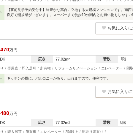
【事前見学予約受付中】緑豊かな高台に立地する大規模マンションです。南西
ト
良好で開放感がございます。スーパーまで徒歩10分圏内とお買い物もしやすい
お気に入りに
,470
万円
広さ
階数
1階
LDK
77.02m
2
り
専用庭
即入居可
所有権
リフォームリノベーション
エレベーター
間
ト
キッチンの横に、バルコニーがあり、出れますので、便利です。
お気に入りに
,480
万円
広さ
階数
8階
LDK
77.02m
2
り
即入居可
所有権
エレベーター
2階以上
間取り図有り