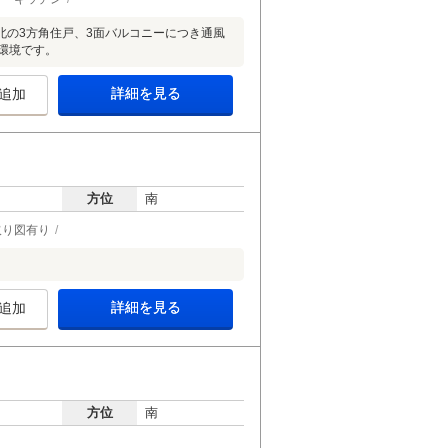
北の3方角住戸、3面バルコニーにつき通風
環境です。
詳細を見る
追加
方位
南
取り図有り
詳細を見る
追加
方位
南