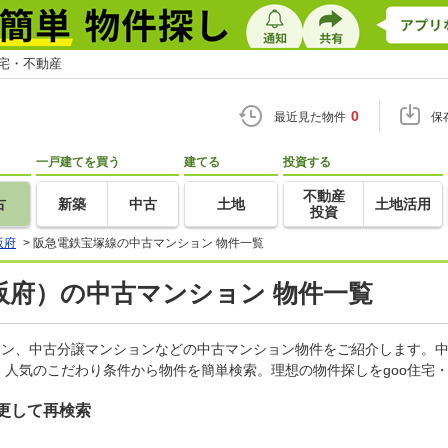
住宅・不動産
0
最近見た物件
保
一戸建てを買う
建てる
投資する
不動産
古
新築
中古
土地
土地活用
投資
阪府
>
阪急電鉄宝塚線の中古マンション 物件一覧
阪府）の中古マンション 物件一覧
ョン、中古分譲マンションなどの中古マンション物件をご紹介します。中
人気のこだわり条件から物件を簡単検索。理想の物件探しをgoo住宅
更して再検索