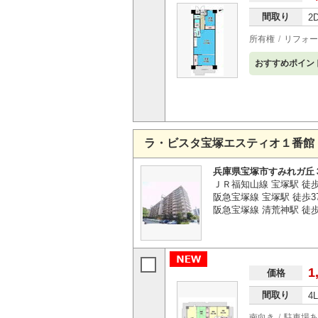
間取り
2
所有権
リフォー
おすすめポイン
ラ・ビスタ宝塚エスティオ１番館
兵庫県宝塚市すみれガ丘
ＪＲ福知山線 宝塚駅 徒歩
阪急宝塚線 宝塚駅 徒歩3
阪急宝塚線 清荒神駅 徒歩
1
価格
間取り
4
南向き
駐車場あ