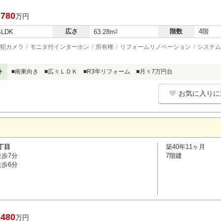
,780
万円
広さ
階数
4階
SLDK
63.28m
2
犯カメラ
モニタ付インターホン
所有権
リフォームリノベーション
システム
ト
■南東向き ■広々ＬＤＫ ■R3年リフォーム ■月々7万円台
お気に入りに
丁目
築40年11ヶ月
徒歩7分
7階建
徒歩6分
,480
万円