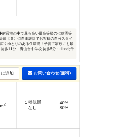
譲◆耐震性の中で最も高い最高等級の≪耐震等
量等級【６】◎自由設計でお客様の自分スタイ
が広くゆとりのある住環境！子育て家族にも最
 徒歩11分・青山台中学校 徒歩5分・dios北千
お問い合わせ(無料)
りに追加
１種低層
40%
2
2m
なし
80%