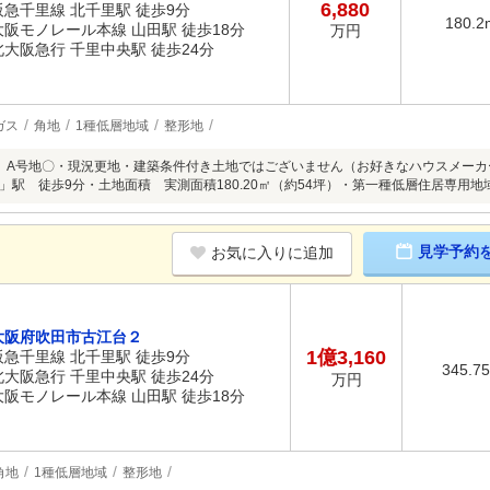
6,880
阪急千里線 北千里駅 徒歩9分
180.2
大阪モノレール本線 山田駅 徒歩18分
万円
北大阪急行 千里中央駅 徒歩24分
ガス
角地
1種低層地域
整形地
 A号地〇・現況更地・建築条件付き土地ではございません（お好きなハウスメーカ
」駅 徒歩9分・土地面積 実測面積180.20㎡（約54坪）・第一種低層住居専用地
見学予約
お気に入りに追加
大阪府吹田市古江台２
1億3,160
阪急千里線 北千里駅 徒歩9分
345.7
北大阪急行 千里中央駅 徒歩24分
万円
大阪モノレール本線 山田駅 徒歩18分
角地
1種低層地域
整形地