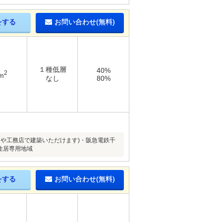
をする
お問い合わせ(無料)
１種低層
40%
2
m
なし
80%
ーや工務店で建築いただけます)・阪急電鉄千
住居専用地域
をする
お問い合わせ(無料)