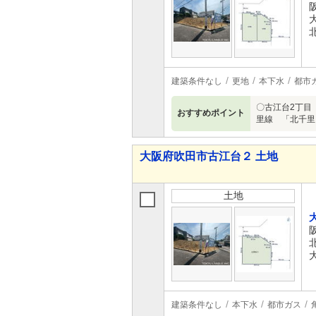
建築条件なし
更地
本下水
都市
〇古江台2丁目
おすすめポイント
里線 「北千里
大阪府吹田市古江台２ 土地
土地
建築条件なし
本下水
都市ガス