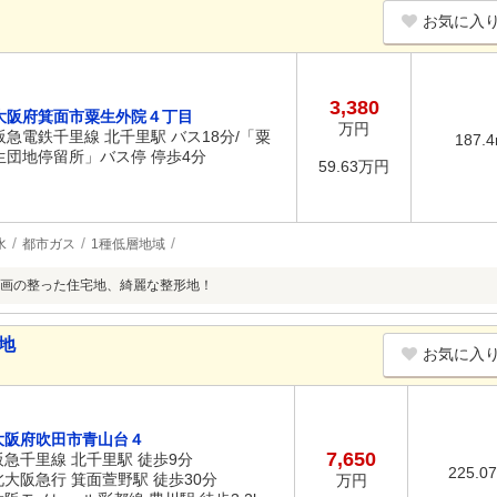
お気に入
3,380
大阪府箕面市粟生外院４丁目
万円
阪急電鉄千里線 北千里駅 バス18分/「粟
187.
生団地停留所」バス停 停歩4分
59.63万円
水
都市ガス
1種低層地域
画の整った住宅地、綺麗な整形地！
地
お気に入
大阪府吹田市青山台４
7,650
阪急千里線 北千里駅 徒歩9分
225.0
北大阪急行 箕面萱野駅 徒歩30分
万円