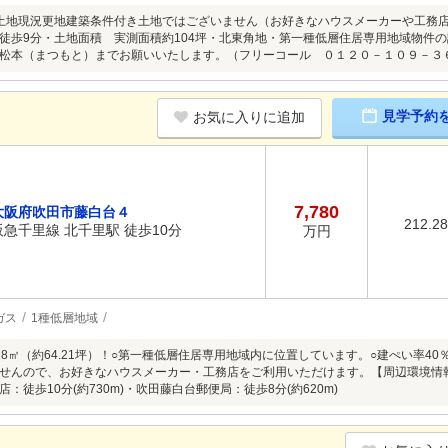
土地現況更地建築条件付き土地ではございません（お好きなハウスメーカーや工務
徒歩9分・土地面積 実測面積約104坪・北東角地・第一種低層住居専用地域物件
松本（まつもと）までお願いいたします。（フリーコール ０１２０－１０９－３
見学予約
お気に入りに追加
7,780
大阪府吹田市藤白台４
212.2
阪急千里線 北千里駅 徒歩10分
万円
ガス
1種低層地域
.28㎡（約64.21坪）！○第一種低層住居専用地域内に位置しています。○建ぺい率4
せんので、お好きなハウスメーカー・工務店をご利用いただけます。【周辺環境情報】
：徒歩10分(約730m)・吹田藤白台郵便局：徒歩8分(約620m)