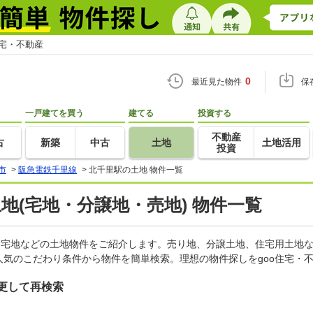
住宅・不動産
0
最近見た物件
保
一戸建てを買う
建てる
投資する
不動産
古
新築
中古
土地
土地活用
投資
市
>
阪急電鉄千里線
>
北千里駅の土地 物件一覧
土地(宅地・分譲地・売地) 物件一覧
、宅地などの土地物件をご紹介します。売り地、分譲土地、住宅用土地な
気のこだわり条件から物件を簡単検索。理想の物件探しをgoo住宅・
更して再検索