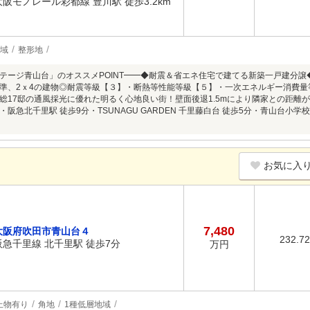
大阪モノレール彩都線 豊川駅 徒歩3.2km
地域
整形地
テージ青山台」のオススメPOINT━━◆耐震＆省エネ住宅で建てる新築一戸建分
水準、2ｘ4の建物◎耐震等級【３】・断熱等性能等級【５】・一次エネルギー消費
総17邸の通風採光に優れた明るく心地良い街！壁面後退1.5mにより隣家との距離
阪急北千里駅 徒歩9分・TSUNAGU GARDEN 千里藤白台 徒歩5分・青山台小学校
お気に入
7,480
大阪府吹田市青山台４
232.7
阪急千里線 北千里駅 徒歩7分
万円
上物有り
角地
1種低層地域