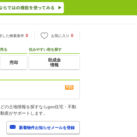
0
0
存した検索条件
お気に入り
売る
住みやすい街を探す
助成金
売却
情報
どの土地情報を探すならgoo住宅・不動
不動産がサポートします。