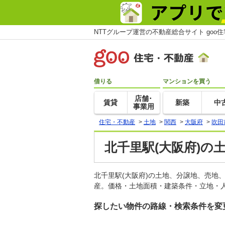
NTTグループ運営の不動産総合サイト goo
借りる
マンションを買う
店舗･
賃貸
新築
中
事業用
住宅・不動産
>
土地
>
関西
>
大阪府
>
吹田
北千里駅(大阪府)の
北千里駅(大阪府)の土地、分譲地、売地
産。価格・土地面積・建築条件・立地・人
探したい物件の路線・検索条件を変