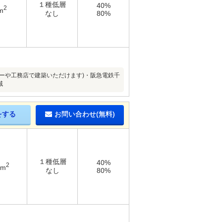
１種低層
40%
2
m
なし
80%
ーや工務店で建築いただけます)・阪急電鉄千
域
をする
お問い合わせ(無料)
１種低層
40%
2
5m
なし
80%