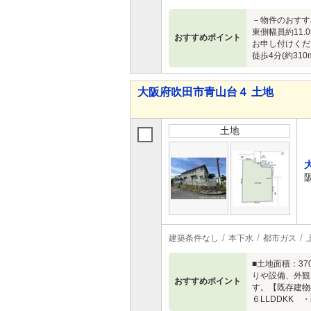
－物件のおすす
東側幅員約11
おすすめポイント
お申し付けくださ
徒歩4分(約3
大阪府吹田市青山台４ 土地
土地
建築条件なし
本下水
都市ガス
■土地面積：37
りや設備、外観
おすすめポイント
す。【既存建物の
６LLDDKK 