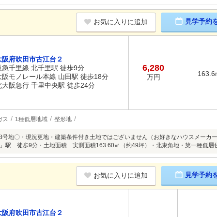
見学予約
お気に入りに追加
大阪府吹田市古江台２
6,280
阪急千里線 北千里駅 徒歩9分
163.6
大阪モノレール本線 山田駅 徒歩18分
万円
北大阪急行 千里中央駅 徒歩24分
ガス
1種低層地域
整形地
 B号地〇・現況更地・建築条件付き土地ではございません（お好きなハウスメーカ
」駅 徒歩9分・土地面積 実測面積163.60㎡（約49坪）・北東角地・第一種低層
見学予約
お気に入りに追加
大阪府吹田市古江台２