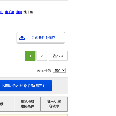
里山
南千里
山田
北千里
この条件を保存
1
2
次へ
表示件数
・お問い合わせをする(無料)
用途地域
建ぺい率
積
建築条件
容積率