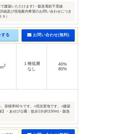
店で建築いただけます)・阪急電鉄千里線
の詳細及び現地案内希望のお問い合わせにつき
６９）
をする
お問い合わせ(無料)
１種低層
40%
2
8m
なし
80%
0％、容積率80％です。○現況更地です。○建築
・あせび公園：徒歩2分(約150m)・阪急