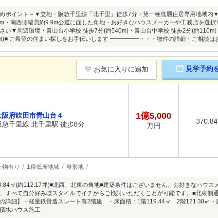
めポイント－▼立地・阪急千里線「北千里」徒歩7分・第一種低層住居専用地域内▼特徴・敷
.0m・南西側幅員約9.9m公道に面した角地・お好きなハウスメーカーや工務店を選
い▼周辺環境・青山台小学校 徒歩7分(約540m)・青山台中学校 徒歩2分(約110m)
10m)■ ご希望の住まい探しをお手伝いします ━━━━━・・・物件の詳細・ご相談
見学予約
お気に入りに追加
1億5,000
大阪府吹田市青山台４
370.8
阪急千里線 北千里駅 徒歩8分
万円
上物有り
1種低層地域
整形地
0.84㎡(約112.17坪)■北西、北東の角地■建築条件はございません。お好きなハ
、すべて自分好みぼスタイルでイチからご検討いただくことが可能です。■北東側
詳細】・軽量鉄骨造スレート葺2階建 ・床面積：1階119.44㎡ 2階121.38㎡・
・積水ハウス施工