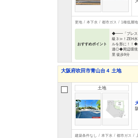
更地
本下水
都市ガス
1種低層
◆━━「プレス
級３≫！ZEH
おすすめポイント
ルを形に！！◆
適◎◆周辺環境・
里 徒歩9分
大阪府吹田市青山台４ 土地
土地
建築条件なし
本下水
都市ガス