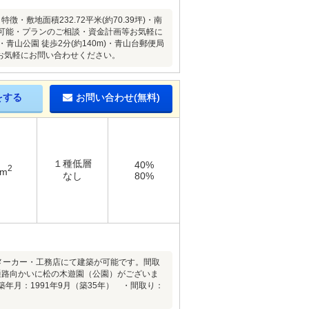
地面積232.72平米(約70.39坪)・南
択可能・プランのご相談・資金計画等お気軽に
・青山公園 徒歩2分(約140m)・青山台郵便局
はお気軽にお問い合わせください。
をする
お問い合わせ(無料)
１種低層
40%
2
4m
なし
80%
ウスメーカー・工務店にて建築が可能です。間取
通路向かいに松の木遊園（公園）がございま
築年月：1991年9月（築35年） ・間取り：