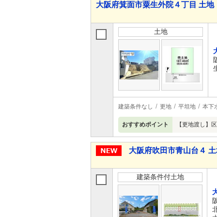
大阪府箕面市粟生外院４丁目 土地
土地
建築条件なし
更地
平坦地
本下
おすすめポイント
【更地渡し】区
大阪府吹田市青山台４ 土
建築条件付土地