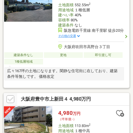
2
土地面積
552.55m
用途地域
１種低層
建ぺい率
40%
容積率
80%
建築条件
なし
阪急電鉄千里線 南千里駅 徒歩20分
その他の交通
大阪府吹田市高野台３丁目
建築条件なし
更地
即引渡し可
1種低層地域
広々167坪の土地になります。閑静な住宅街に在しており、建築
条件等無しです。 価格改定
大阪府豊中市上新田４ 4,980万円
4,980
万円
（坪単価:-）
2
土地面積
113.83m
用途地域
１種中高