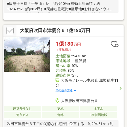
■阪急千里線「千里山」駅 徒歩10分■有効土地面積：約
192.49m2（約58.2坪）■閑静な住宅街■整形地■お好きなハウスメ
ーカーや工務店で建築可能です！■物件の詳細及び現地案内のお
問い合わせにつきましては、担当：松口までお願いいたしま
す。 （フリーコール：0120-109-365）
大阪府吹田市津雲台６ 1億180万円
1億180
万円
（坪単価:-）
2
土地面積
294.51m
用途地域
１種低層
建ぺい率
40%
容積率
80%
建築条件
なし
大阪モノレール本線 山田駅 徒歩11
分
その他の交通
大阪府吹田市津雲台６
建築条件なし
更地
本下水
都市ガス
角地
1種低層地域
吹田市津雲台６丁目の閑静な住宅街に位置する、約294.51㎡（約