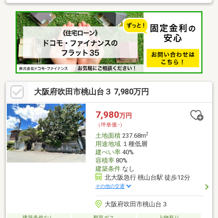
い立地です。建築プランのご相談も承ります。お気軽にお問い合
わせください。
大阪府吹田市桃山台３ 7,980万円
7,980
万円
（坪単価:-）
2
土地面積
237.68m
用途地域
１種低層
建ぺい率
40%
容積率
80%
建築条件
なし
北大阪急行 桃山台駅 徒歩12分
その他の交通
大阪府吹田市桃山台３
建築条件なし
都市ガス
上物有り