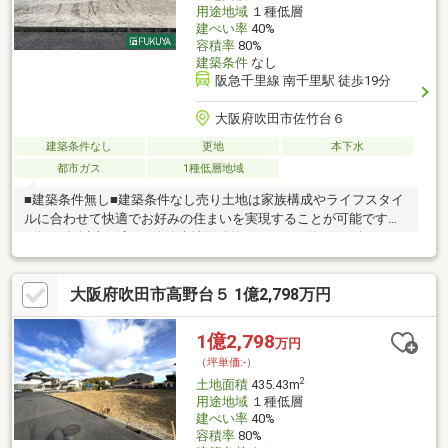
用途地域
１種低層
建ぺい率
40%
容積率
80%
建築条件
なし
阪急千里線 南千里駅 徒歩19分
大阪府吹田市佐竹台６
建築条件なし
更地
本下水
都市ガス
1種低層地域
■建築条件無し■建築条件なし売り土地は家族構成やライフスタイ
ルに合わせて快適でお好みの住まいを実現することが可能です。
■約100坪以上の広さ■公簿土地面積約347.43㎡（約105.09坪）ご
ざいます。前面道路幅員は約5.6ｍ。■周辺環境充実■物件より徒歩
約9分圏内にスーパー、幼稚園、小学校、中学校、コンビニ、郵便
大阪府吹田市高野台５ 1億2,798万円
局がございますので、子育て世代の方にも◎■弊社にて建築プラ
ン等のご相談も承ります■暮らしやすい周辺環境も含め、スタッ
フがご案内いたします。お家探しの第一歩としてでも大丈夫です
1億2,798
万円
ので、お気軽にお問合せください。ご連絡心よりお待ちしており
（坪単価:-）
ます。※告知事項有り
2
土地面積
435.43m
用途地域
１種低層
建ぺい率
40%
容積率
80%