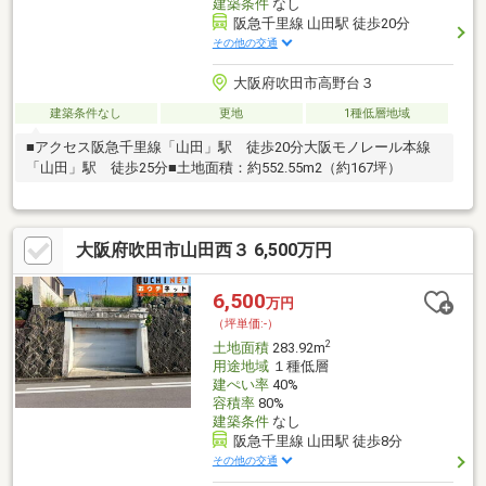
建築条件
なし
阪急千里線 山田駅 徒歩20分
その他の交通
大阪府吹田市高野台３
建築条件なし
更地
1種低層地域
■アクセス阪急千里線「山田」駅 徒歩20分大阪モノレール本線
「山田」駅 徒歩25分■土地面積：約552.55m2（約167坪）
大阪府吹田市山田西３ 6,500万円
6,500
万円
（坪単価:-）
2
土地面積
283.92m
用途地域
１種低層
建ぺい率
40%
容積率
80%
建築条件
なし
阪急千里線 山田駅 徒歩8分
その他の交通