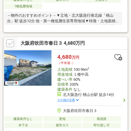
1種低層地域
－物件のおすすめポイント－▼立地・北大阪急行南北線「桃山
台」駅 徒歩12分 他・第一種低層住居専用地域▼特徴・土地面積
237.68平米(約71.89坪)・前面道路は幅員約6.4mの公道、接道間口
は広さ約15.2m・建築条件付宅地販売ではありません・お好きな
ハウスメーカー・工務店で建築可能▼周辺環境・スーパー「ライ
大阪府吹田市春日３ 4,680万円
フ桃山台店」徒歩8分(約600m)・吹田市立桃山台小学校 徒歩7分
(約500m)・トナリエ南千里アネックス 徒歩9分(約650m)■ ご希望
の住まい探しをお手伝いします ━━━━━・・・物件の詳細・ご
4,680
万円
相談はお気軽にお問い合わせください。
（坪単価:-）
2
土地面積
100.96m
用途地域
１種中高
建ぺい率
60%
容積率
200%
建築条件
なし
北大阪急行 桃山台駅 徒歩14分
その他の交通
大阪府吹田市春日３
建築条件なし
更地
南道路
本下水
都市ガス
即引渡し可