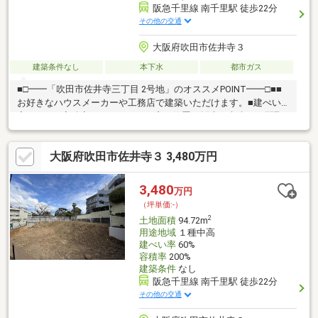
阪急千里線 南千里駅 徒歩22分
その他の交通
大阪府吹田市佐井寺３
建築条件なし
本下水
都市ガス
■□━━「吹田市佐井寺三丁目 2号地」のオススメPOINT━━□■■
お好きなハウスメーカーや工務店で建築いただけます。■建ぺい
率は60%、容積率は200%です。■窓の位置や採光に考慮した間取
りを検討可能！■陽当たりとプライバシーを確保しやすい2階南側
にLDKを設けることや、 間口約11.2mのゆとりを活かし、駐車ス
大阪府吹田市佐井寺３ 3,480万円
ペースや玄関周りに配慮したプランも◎■飲食店などの店舗付き
住宅や事務所なども建築可能な、 第一種中高層住居専用地域内
に位置しています。 ※詳細はお問い合わせください。■周辺環
3,480
万円
境・セブンイレブン吹田佐井寺4丁目店 徒歩4分(約300m)・吹田市
（坪単価:-）
立佐井寺小学校 徒歩2分(約110m)
2
土地面積
94.72m
用途地域
１種中高
建ぺい率
60%
容積率
200%
建築条件
なし
阪急千里線 南千里駅 徒歩22分
その他の交通