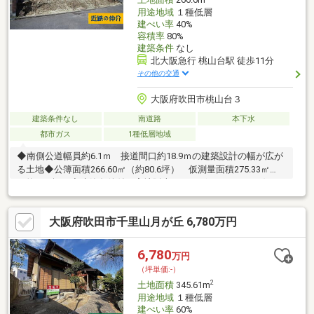
土地面積
266.6m
用途地域
１種低層
建ぺい率
40%
容積率
80%
建築条件
なし
北大阪急行 桃山台駅 徒歩11分
その他の交通
大阪府吹田市桃山台３
建築条件なし
南道路
本下水
都市ガス
1種低層地域
◆南側公道幅員約6.1ｍ 接道間口約18.9ｍの建築設計の幅が広が
る土地◆公簿面積266.60㎡（約80.6坪） 仮測量面積275.33㎡
（約83.2坪）◆建築条件付き宅地販売ではございません お好き
なハウスメーカー・工務店で建築可能です◆建物参考プラン作成
可能です◆千里ニュータウン内・第1種低層住居専用地域内 閑
大阪府吹田市千里山月が丘 6,780万円
静な住宅街に位置しております◆ご家族の理想の住まいをお聞か
せください 理想の住まいづくりをお手伝いさせて頂きます◆子
育て世帯に嬉しい住環境が整っています ・桃山台小学校：徒歩6
6,780
万円
分（約450m） ・千里敬愛幼稚園：徒歩5分（約380ｍ）
（坪単価:-）
2
土地面積
345.61m
用途地域
１種低層
建ぺい率
60%