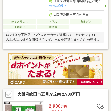
ＪＲ東海道本線 岸辺駅 徒歩23分
その他の交通
大阪府吹田市五月が丘南
建築条件なし
本下水
都市ガス
上物有り
整形地
●お好きな工務店・ハウスメーカーで建築していただけます♪●こ
の土地にお好きな間取りでマイホームを建築しませんか♪●弊社、
工務店も御座いますのでプラン図の作成も承ります●南西側道路
に付き、陽当り良好です♪●近隣は戸建ての立ち並ぶ住宅街になり
ます♪■■土地の購入からお引越しまで全て弊社にお任せください
■■・住宅ローンが通るか不安・建築する工務店はどうすれば良い
の？・火災保険はどうすべき？・引越しはどどうすれば？・買換
えしたいがどうすれば良いの？など物件購入に伴って出てくるお
悩みをお任せください！弊社が、すべてご紹介させていただきま
す♪お気軽にご相談くださいませ♪
大阪府吹田市五月が丘南 2,900万円
2,900
万円