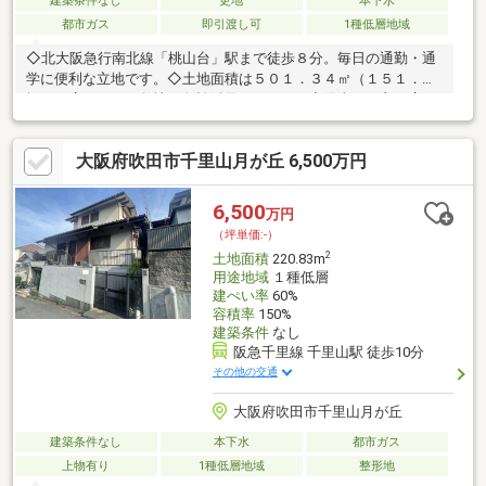
建築条件なし
更地
本下水
都市ガス
即引渡し可
1種低層地域
◇北大阪急行南北線「桃山台」駅まで徒歩８分。毎日の通勤・通
学に便利な立地です。◇土地面積は５０１．３４㎡（１５１．６
坪）！広々とした敷地を有効活用できます。◇陽当りの良い広々
ＬＤＫや豊富な収納スペース等、ご家族のライフスタイルに合わ
せた住まいが実現可能◎◇都市ガス対応。キッチンはガス・Ｉ
大阪府吹田市千里山月が丘 6,500万円
Ｈ、お好きな仕様が選べます。◇第一種低層住居専用地域に位置
し、穏やかで落ち着いた暮らしが叶います◎◇周囲には既に建物
が建っているため、実際の住環境をイメージしやすいです。◆周
6,500
万円
辺環境・アザール桃山台まで３９０ｍ（徒歩５分）・ファミリー
（坪単価:-）
マート桃山台駅店まで５８０ｍ（徒歩８分）
2
土地面積
220.83m
用途地域
１種低層
建ぺい率
60%
容積率
150%
建築条件
なし
阪急千里線 千里山駅 徒歩10分
その他の交通
大阪府吹田市千里山月が丘
建築条件なし
本下水
都市ガス
上物有り
1種低層地域
整形地