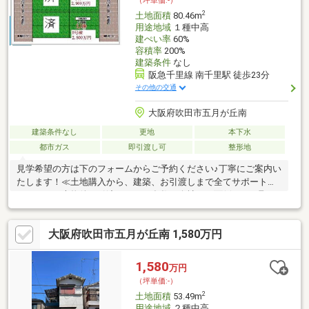
（坪単価:-）
2
土地面積
80.46m
用途地域
１種中高
建ぺい率
60%
容積率
200%
建築条件
なし
阪急千里線 南千里駅 徒歩23分
その他の交通
大阪府吹田市五月が丘南
建築条件なし
更地
本下水
都市ガス
即引渡し可
整形地
見学希望の方は下のフォームからご予約ください♪丁寧にご案内い
たします！≪土地購入から、建築、お引渡しまで全てサポート致
します！≫本物件お引渡しまで、多数の会社との面倒なやり取り
は必要ございません！弊社が窓口となりご対応致します。【土地
建物価格】 4880万円建物の仕様、資金計画などご説明させて
大阪府吹田市五月が丘南 1,580万円
頂きます。本物件は、建物プランをご用意しております。
お客様と、間取りからご一緒に考えて進めてまいります。気にな
ることがございましたら、是非お気軽にお問合せ下さいませ。
1,580
万円
（坪単価:-）
2
土地面積
53.49m
用途地域
２種中高