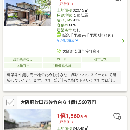
（坪単価:-）
2
土地面積
320.16m
用途地域
１種低層
建ぺい率
40%
容積率
80%
建築条件
なし
阪急千里線 南千里駅 徒歩19分
その他の交通
大阪府吹田市佐竹台４
建築条件なし
本下水
都市ガス
上物有り
1種低層地域
建築条件無し売土地のためお好きな工務店・ハウスメーカにて建
築していただけます。弊社に設計もご相談下さい！弊社では設計
士とコーディネーターによる打ち合わせを重ね安全性や品質とデ
ザインが両立した、お客様の「自分スタイル」をカタチに致しま
す。前面道路との高低差無し。道路幅員約12.3ｍ、間口約15.5ｍ
大阪府吹田市佐竹台６ 1億1,560万円
と広々。お車の駐車もラクラク。モデルハウスもございますの
で、随時ご案内させていただきます。お気軽にお問い合わせくだ
さい。
1億1,560
万円
（坪単価:-）
2
土地面積
347.43m