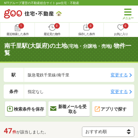
NTTグループ運営の不動産総合サイト goo住宅・不動産
1
0
0
0
最近検索した条件
最近見た物件
保存した条件
お気に入り
南千里駅(大阪府)の土地
物件一
(宅地・分譲地・売地)
覧
駅
変更する
阪急電鉄千里線/南千里
条件
変更する
指定なし
新着メールを受
検索条件を保存
アプリで探す
取る
47
件
が該当しました。