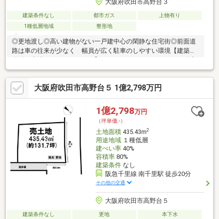
大阪府吹田市高野台３
建築条件なし
都市ガス
上物有り
1種低層地域
整形地
◎更地渡し◎高い建物がない一戸建中心の閑静な住宅街◎前面道
路は車の往来が少なく 幅員が広く駐車のしやすい環境【建築条
件付き土地ではございません】お好きなハウスメーカー、工務店
で建築可能です■土地面積：289.78㎡（約87.65坪）■公道幅員：約
12.2ｍ■土地間口：約16.1ｍ■南東向き【周辺環境】イズミヤ山田
大阪府吹田市高野台５ 1億2,798万円
西店 約590mローソン吹田山田西一丁目店 約600m
むらさき公園 約160m玉川学園幼稚
園 約260m吹田市立高野台小学校 約930m
1億2,798
万円
吹田市立高野台中学校 約720m
（坪単価:-）
2
土地面積
435.43m
用途地域
１種低層
建ぺい率
40%
容積率
80%
建築条件
なし
阪急千里線 南千里駅 徒歩20分
その他の交通
大阪府吹田市高野台５
建築条件なし
更地
本下水