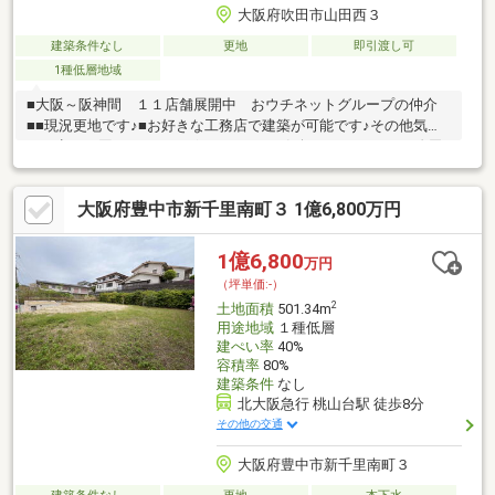
大阪府吹田市山田西３
建築条件なし
更地
即引渡し可
1種低層地域
■大阪～阪神間 １１店舗展開中 おウチネットグループの仲介
■■現況更地です♪■お好きな工務店で建築が可能です♪その他気に
なる点やお困りごとがございましたらお気軽におウチネット吹田
店【06-6317-0005】までご連絡ください♪
大阪府豊中市新千里南町３ 1億6,800万円
1億6,800
万円
（坪単価:-）
2
土地面積
501.34m
用途地域
１種低層
建ぺい率
40%
容積率
80%
建築条件
なし
北大阪急行 桃山台駅 徒歩8分
その他の交通
大阪府豊中市新千里南町３