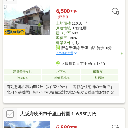
6,500
万円
（坪単価:-）
2
土地面積
220.83m
用途地域
１種低層
建ぺい率
60%
容積率
150%
建築条件
なし
阪急千里線 千里山駅 徒歩10分
その他の交通
大阪府吹田市千里山月が丘
建築条件なし
本下水
都市ガス
上物有り
1種低層地域
整形地
有効敷地面積約58.2坪（約192.49㎡）！閑静な住宅街の一角です
北向き接道間口約12.3ｍの建築設計の幅が広がる整形地お好きな
ハウスメーカー・工務店で建築いただけます※プラン図も作成可
能です第一種低層住居専用地域内周囲に高い建物がなく、空が大
きく感じられます子育てファミリーにもおすすめの住環境ですス
大阪府吹田市千里山竹園１ 6,980万円
ーパー等の買い物施設・幼稚園・保育園・小学校などの教育施設
が徒歩11分圏内にあり生活利便施設が揃う住環境です
6,980
万円