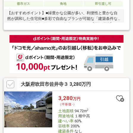
都市ガス
角地
即引渡し可
【おすすめポイント】■緑豊かな公園が多い、利便性と豊かな自
然が調和した住宅街■多彩で自由なプランが可能な「建築条件な
し」■毎月の利用料を抑えられる都市ガスエリア【周辺環境】■や
なぎ遊園まで徒歩1分■玉川学園保育園まで徒歩4分■デイリーカナ
ートイズミヤ山田西店まで徒歩9分■吹田山田西二郵便局まで徒歩
10分■フードネットマート 亥の子谷店まで徒歩10分■ともこ小児
科まで徒歩6分■高野台小学校まで徒歩12分■高野台中学校まで徒
歩10分
大阪府吹田市佐井寺３ 3,280万円
3,280
万円
（坪単価:-）
2
土地面積
94.72m
用途地域
１種中高
建ぺい率
60%
容積率
200%
建築条件
なし