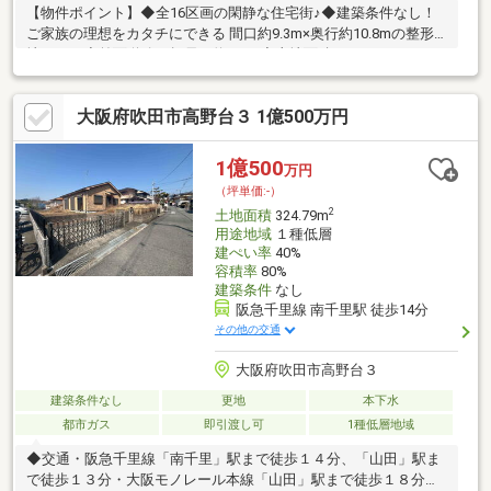
【物件ポイント】◆全16区画の閑静な住宅街♪◆建築条件なし！
ご家族の理想をカタチにできる 間口約9.3m×奥行約10.8mの整形
地です！◆前面道路の幅員は約5.7ｍ◆土地面積１００.96㎡
（30.54坪）【周辺環境】◆北大阪急行線 桃山台駅 徒歩12分！
◆ライフ桃山台店 徒歩18分◆スギ薬局 徒歩17分◆千里山病
大阪府吹田市高野台３ 1億500万円
院 徒歩24分◆セブンイレブン吹田千里西６丁目店 徒歩16分◆
トナリエ南千里アネックス 徒歩18分☆ハウスドゥ江坂☆御堂筋
線 江坂駅徒歩５分！お客様用駐車場あり！キッズスペースもござ
1億500
万円
います！ぜひお子様もご一緒にご来店下さい！【営業時間】
（坪単価:-）
9:30~18:30
2
土地面積
324.79m
用途地域
１種低層
建ぺい率
40%
容積率
80%
建築条件
なし
阪急千里線 南千里駅 徒歩14分
その他の交通
大阪府吹田市高野台３
建築条件なし
更地
本下水
都市ガス
即引渡し可
1種低層地域
◆交通・阪急千里線「南千里」駅まで徒歩１４分、「山田」駅ま
で徒歩１３分・大阪モノレール本線「山田」駅まで徒歩１８分◆