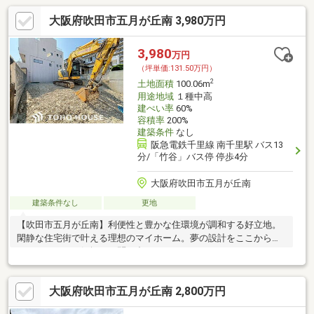
大阪府吹田市五月が丘南 3,980万円
3,980
万円
（坪単価:131.50万円）
2
土地面積
100.06m
用途地域
１種中高
建ぺい率
60%
容積率
200%
建築条件
なし
阪急電鉄千里線 南千里駅 バス13
分/「竹谷」バス停 停歩4分
大阪府吹田市五月が丘南
建築条件なし
更地
【吹田市五月が丘南】利便性と豊かな住環境が調和する好立地。
閑静な住宅街で叶える理想のマイホーム。夢の設計をここから始
めませんか？お気軽にお問い合わせください。
大阪府吹田市五月が丘南 2,800万円