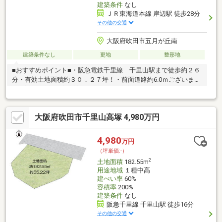
建築条件
なし
ＪＲ東海道本線 岸辺駅 徒歩28分
その他の交通
大阪府吹田市五月が丘南
建築条件なし
更地
整形地
■おすすめポイント■・阪急電鉄千里線 千里山駅まで徒歩約２６
分・有効土地面積約３０．２７坪！・前面道路約6.0ｍございます
♪・建築条件無し売土地！お好きな工務店・ハウスメーカーで建築
可能です♪■近隣施設■【学校】・吹田市立東佐井寺小学校 徒歩
約７分（約490ｍ）・吹田市立佐井寺中学校 徒歩約６分（約430
大阪府吹田市千里山高塚 4,980万円
ｍ）【商業施設など】・ニッコー佐井寺店 徒歩約４分（約290
ｍ）・ミニストップ吹田佐井寺1丁目店 徒歩約８分（約640
ｍ）・ウエルシア吹田五月が丘店 徒歩約１１分（約850ｍ）・
4,980
万円
医療法人協和会協和会病院 徒歩約７分（約500ｍ）
（坪単価:-）
2
土地面積
182.55m
用途地域
１種中高
建ぺい率
60%
容積率
200%
建築条件
なし
阪急千里線 千里山駅 徒歩16分
その他の交通