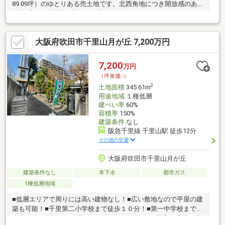
89.09坪）のゆとりある売土地です。北西角地につき開放感のある
建築プランが検討可能です。建築条件はございませんので、お好
みのハウスメーカー・工務店で設計いただけます。弊社にても設
計承りますので、お気軽にご相談ください♪令和9年3月以降の引
大阪府吹田市千里山月が丘 7,200万円
渡予定となります。千里ニュータウン地区地区計画による整った
街並みの中で、こだわりの注文住宅を実現ください。※千里ニュ
ータウン地区地区計画※千里ニュータウンまちづくり指針※外壁後
7,200
万円
退全周1.5ｍ有※地中杭撤去済
（坪単価:-）
2
土地面積
345.61m
用途地域
１種低層
建ぺい率
60%
容積率
150%
建築条件
なし
阪急千里線 千里山駅 徒歩12分
その他の交通
大阪府吹田市千里山月が丘
建築条件なし
本下水
都市ガス
1種低層地域
■低層エリアで周りには高い建物なし！■広い敷地なので平屋の建
築も可能！■千里第二小学校まで徒歩１０分！■第一中学校まで徒
歩２０分！周辺には公園やスーパーなどが揃い、子育て環境の良