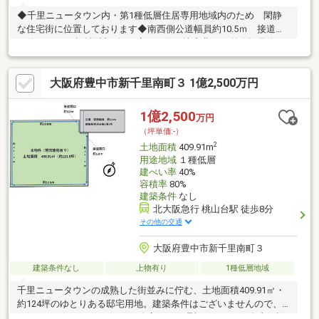
◆千里ニュータウン内・第1種低層住居専用地域内のため 閑静
な住宅街に位置しております◆南西側公道幅員約10.5ｍ 接道間
口約10.6ｍの建築設計の幅が広がる整形地◆北西側道路幅員約6.1
ｍ 接道間口約11.6ｍ◆建物参考プラン作成可能です◆千里ニュ
ータウン内・第1種低層住居専用地域内◆ご家族の理想の住まい
大阪府豊中市新千里南町３ 1億2,500万円
をお聞かせください◆子育て世帯に嬉しい住環境が整っていま
す ・千里たけみ小学校：徒歩4分（約250m） ・竹見台中学
校：徒歩5分（約360m） ・竹見公園：徒歩2分（約120m） ・
1億2,500
万円
イズミヤ：徒歩7分（約500ｍ）
（坪単価:-）
2
土地面積
409.91m
用途地域
１種低層
建ぺい率
40%
容積率
80%
建築条件
なし
北大阪急行 桃山台駅 徒歩8分
その他の交通
大阪府豊中市新千里南町３
建築条件なし
上物有り
1種低層地域
千里ニュータウンの成熟した街並みに佇む、土地面積409.91㎡・
約124坪のゆとりある邸宅用地。建築条件はございませんので、
お好きなハウスメーカー・工務店にて、理想の住まいを自由に設