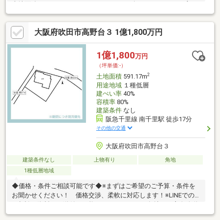
土地面積は３３３．２６㎡（１００．８１坪）のゆとりある広さ
で、様々な設計プランを検討可能。◆建築条件なし土地につき、
お好きなハウスメーカーや工務店をご利用いただけます。◆東側
大阪府吹田市高野台３ 1億1,800万円
前面道路、幅員約６．０ｍ・間口約１５．０ｍで接道していま
す。◆周辺は第一種低層住居専用地域内につき、閑静な住宅街が
広がっています。◆周辺環境・吹田市立高野台小学校まで３９０
1億1,800
万円
ｍ（徒歩５分）・吹田市立高野台中学校まで６９０ｍ（徒歩９
（坪単価:-）
分）・高野公園まで６００ｍ（徒歩８分）
2
土地面積
591.17m
用途地域
１種低層
建ぺい率
40%
容積率
80%
建築条件
なし
阪急千里線 南千里駅 徒歩17分
その他の交通
大阪府吹田市高野台３
建築条件なし
上物有り
角地
1種低層地域
◆価格・条件ご相談可能です◆※まずはご希望のご予算・条件を
お聞かせください！ 価格交渉、柔軟に対応します！※LINEでの
ご相談や資料のご送付も可能 ID：@305mrhbg■角地・二方向公道
（西側歩道）■建築条件なしなので、お好きなハウスメーカー・