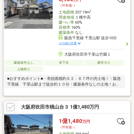
（坪単価:-）
2
土地面積
207.19m
用途地域
１種中高
建ぺい率
60%
容積率
160%
建築条件
なし
阪急千里線 千里山駅 徒歩10分
その他の交通
大阪府吹田市千里山竹園１
建築条件なし
本下水
都市ガス
上物有り
■おすすめポイント■・有効面積約６２．６７坪の売土地！・阪急
千里線 千里山駅まで徒歩約１０分・建築条件なしの土地！お好
きなハウスメーカーや工務店にて建築可能♪ ・複合商
業施設「トナリエ南千里アネックス」まで徒歩約９分（約720
ｍ）となっております♪■近隣施設■【学校】・吹田市立千里新田
大阪府吹田市桃山台３ 1億1,480万円
小学校 徒歩約１０分（約800ｍ）・吹田市立南千里中学校 徒
歩約２０分（徒歩約1550ｍ）【商業施設など】・トナリエ南千里
アネックス 徒歩約９分（約720ｍ）・阪急オアシス千里山竹園
1億1,480
万円
店 徒歩約１４分（約1090ｍ）・セブンイレブン吹田千里山西6
（坪単価:-）
丁目店 徒歩約６分（約450ｍ）
2