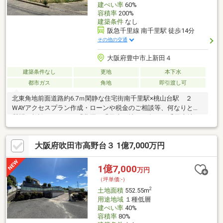
建ぺい率
60%
容積率
200%
建築条件
なし
阪急千里線 南千里駅 徒歩14分
その他の交通
大阪府豊中市上新田４
建築条件なし
更地
本下水
都市ガス
角地
即引渡し可
北東角地前面道路約6.7ｍ閑静な住宅街南千里駅×桃山台駅 ２
WAYアクセスプラン作成・ローンや税金のご相談等、何なりとご
質問ご相談ください。「北摂・千里山の地で66年」の千里土地だ
から出来るご提案があります。
大阪府吹田市高野台３ 1億7,000万円
1億7,000
万円
（坪単価:-）
2
土地面積
552.55m
用途地域
１種低層
建ぺい率
40%
容積率
80%