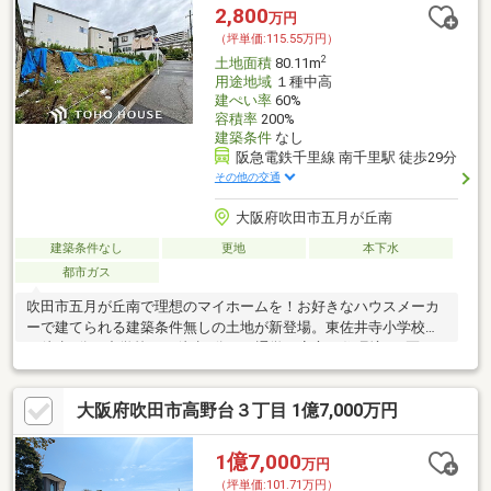
2,800
万円
（坪単価:115.55万円）
2
土地面積
80.11m
用途地域
１種中高
建ぺい率
60%
容積率
200%
建築条件
なし
阪急電鉄千里線 南千里駅 徒歩29分
その他の交通
大阪府吹田市五月が丘南
建築条件なし
更地
本下水
都市ガス
吹田市五月が丘南で理想のマイホームを！お好きなハウスメーカ
ーで建てられる建築条件無しの土地が新登場。東佐井寺小学校ま
で徒歩3分、中学校まで徒歩7分と、通学も安心の住環境。4区画
中、残り1区画です！
大阪府吹田市高野台３丁目 1億7,000万円
1億7,000
万円
（坪単価:101.71万円）