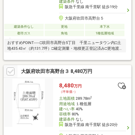
建築条件
なし
阪急千里線 南千里駅 徒歩19分
大阪府吹田市高野台５
建築条件なし
更地
本下水
都市ガス
角地
1種低層地域
おすすめPOINT-----□吹田市高野台5丁目 千里ニュータウン内□土
地435.43㎡（約131.7坪）□確定測量・地積更正登記済み□更地渡し
□建築条件付売り土地ではありません お好きなハウスメーカー
で建築可能です ハウスメーカー工務店ご紹介いたします
大阪府吹田市高野台３ 8,480万円
8,480
万円
（坪単価:-）
2
土地面積
289.78m
用途地域
１種低層
建ぺい率
40%
容積率
80%
建築条件
なし
阪急千里線 南千里駅 徒歩20分