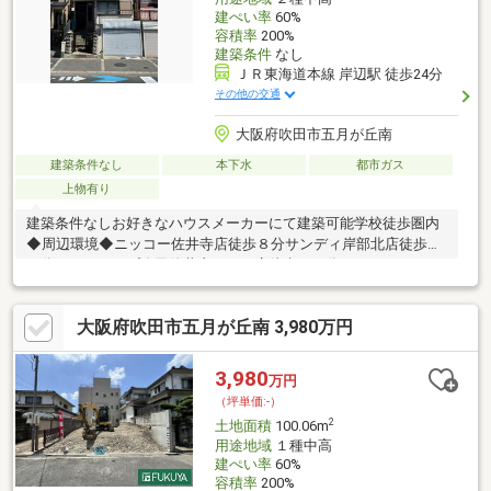
建ぺい率
60%
容積率
200%
建築条件
なし
ＪＲ東海道本線 岸辺駅 徒歩24分
その他の交通
大阪府吹田市五月が丘南
建築条件なし
本下水
都市ガス
上物有り
建築条件なしお好きなハウスメーカーにて建築可能学校徒歩圏内
◆周辺環境◆ニッコー佐井寺店徒歩８分サンディ岸部北店徒歩１
０分ミニストップ吹田佐井寺１丁目店徒歩１０分ファミリーマー
ト佐井寺南が丘店徒歩１１分吹田市立佐井寺中学校徒歩５分吹田
市立東佐井寺小学校徒歩１１分岸部敬愛幼稚園徒歩７分医療法人
大阪府吹田市五月が丘南 3,980万円
協和会協和会病院徒歩３分※建築基準法２２条区域※２５ｍ第三種
高度地区※設備修補含む売主契約不適合責任免責※図面現況異なる
場合現況優先※現状有姿引渡（古家有）担当：板谷 大志 電
3,980
万円
話：０７０－６４２０－２０９０
（坪単価:-）
2
土地面積
100.06m
用途地域
１種中高
建ぺい率
60%
容積率
200%