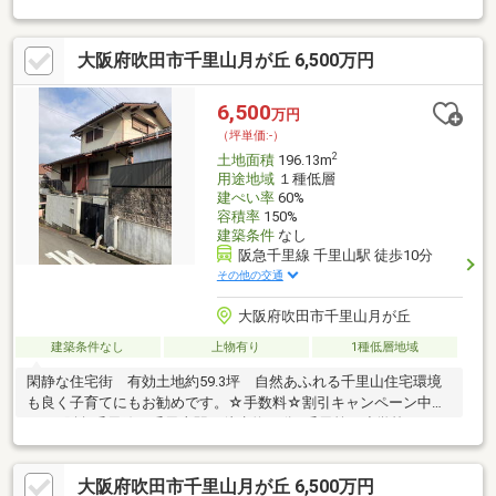
計していただけます。広々とした敷地を活かし、開放感のある
LDK、庭、テラスなど、上質な暮らしを叶える住まいづくりが可
大阪府吹田市千里山月が丘 6,500万円
能です。緑を身近に感じる落ち着いた住環境と、北大阪急行「桃
山台」駅を利用できる利便性を兼ね備えた、永住用地としても魅
力ある一邸です。
6,500
万円
（坪単価:-）
2
土地面積
196.13m
用途地域
１種低層
建ぺい率
60%
容積率
150%
建築条件
なし
阪急千里線 千里山駅 徒歩10分
その他の交通
大阪府吹田市千里山月が丘
建築条件なし
上物有り
1種低層地域
閑静な住宅街 有効土地約59.3坪 自然あふれる千里山住宅環境
も良く子育てにもお勧めです。☆手数料☆割引キャンペーン中で
す。■阪急千里線 千里山駅 徒歩約10分■千里第二小学校 549
ｍ 徒歩約7分■第一中学校 1817ｍ 徒歩約23分■阪急オアシ
ス 893ｍ 徒歩約12分■ファミリーマート 381ｍ 徒歩約5分買
大阪府吹田市千里山月が丘 6,500万円
い物便利な千里山月が丘是非一度ご覧ください！