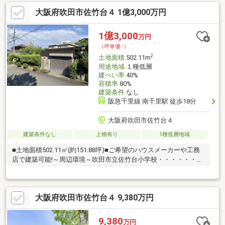
工務店で建築可能■前面道路に転回スペースがある為、広々とし
大阪府吹田市佐竹台４ 1億3,000万円
て開放的です。■奥まった立地のため、通行車両も限られるので
プライバシーが守られます。【現地見学予約受付中】※現地見学
ご希望の方はTEL：06-6766-4955までお電話ください。
1億3,000
万円
（坪単価:-）
2
土地面積
502.11m
用途地域
１種低層
建ぺい率
40%
容積率
80%
建築条件
なし
阪急千里線 南千里駅 徒歩18分
大阪府吹田市佐竹台４
建築条件なし
上物有り
1種低層地域
■土地面積502.11㎡(約151.88坪)■ご希望のハウスメーカーや工務
店で建築可能!～周辺環境～吹田市立佐竹台小学校・・・・・・約
３２０ｍ（徒歩４分）吹田市立高野台中学校・・・・・・約６３
０ｍ（徒歩８分）ローソン吹田山田西一丁目店・・・約７３０ｍ
（徒歩１０分）むねのき公園・・・・・・・・・・約１００ｍ
大阪府吹田市佐竹台４ 9,380万円
（徒歩２分）コープこうべコープ吹田・・・・・約２９０ｍ（徒
歩４分）※８０mを１分で計算しています
9,380
万円