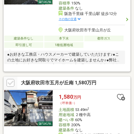
容積率
150%
建築条件
なし
阪急千里線 千里山駅 徒歩12分
その他の交通
大阪府吹田市千里山月が丘
建築条件なし
本下水
都市ガス
即引渡し可
1種低層地域
●お好きな工務店・ハウスメーカーで建築していただけます♪●こ
の土地にお好きな間取りでマイホームを建築しませんか♪●弊社、
工務店も御座いますのでプラン図の作成も承ります●南東側道路
に付き、陽当り良好です♪●近隣は戸建ての立ち並ぶ住宅街になり
ます♪■■土地の購入からお引越しまで全て弊社にお任せください
大阪府吹田市五月が丘南 1,580万円
■■・住宅ローンが通るか不安・建築する工務店はどうすれば良い
の？・火災保険はどうすべき？・引越しはどどうすれば？・買換
えしたいがどうすれば良いの？など物件購入に伴って出てくるお
1,580
万円
悩みをお任せください！弊社が、すべてご紹介させていただきま
（坪単価:-）
す♪お気軽にご相談くださいませ♪
2
土地面積
53.49m
用途地域
２種中高
建ぺい率
60%
容積率
200%
建築条件
なし