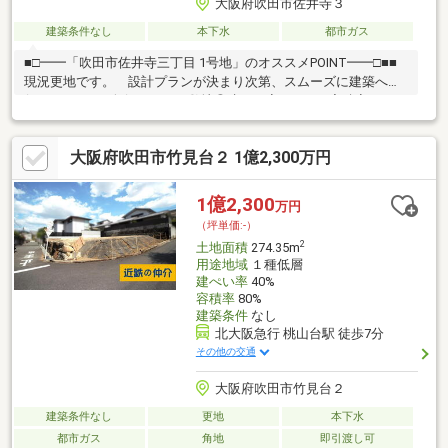
大阪府吹田市佐井寺３
建築条件なし
本下水
都市ガス
■□━━「吹田市佐井寺三丁目 1号地」のオススメPOINT━━□■■
現況更地です。 設計プランが決まり次第、スムーズに建築へ移
行できます。■奥行きのある敷地◎建ぺい率は60%、容積率は
200%です。■敷地全体を有効に活用し、様々なプランをご検討い
ただけます。■採光を確保しやすい南側にバルコニーを設けるこ
大阪府吹田市竹見台２ 1億2,300万円
とも◎■第一種中高層住居専用地域内に位置しており、 飲食店
や美容室などの店舗付き住宅や、事務所なども建築可能です。
※詳細はお問い合わせください。■周辺環境・コープこうべコープ
1億2,300
万円
吹田 徒歩7分(約500m)・スギ薬局佐井寺店 徒歩3分(約220m)・
（坪単価:-）
吹田市立佐井寺小学校 徒歩2分(約110m)
2
土地面積
274.35m
用途地域
１種低層
建ぺい率
40%
容積率
80%
建築条件
なし
北大阪急行 桃山台駅 徒歩7分
その他の交通
大阪府吹田市竹見台２
建築条件なし
更地
本下水
都市ガス
角地
即引渡し可